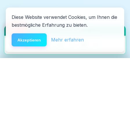
Diese Website verwendet Cookies, um Ihnen die
bestmögliche Erfahrung zu bieten.
🆘
Hilfe
HACK DEN ALGO ⚡️
Mehr erfahren
Akzeptieren
Anonyme Community
Clean Timer,
🫂
×
Entdecken
Coaching-Kurse & KI-Berater