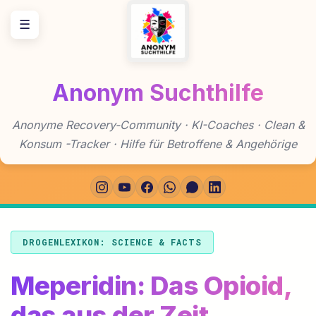
Zum
☰
Inhalt
springen
Anonym Suchthilfe
Anonyme Recovery-Community · KI-Coaches · Clean &
Konsum -Tracker · Hilfe für Betroffene & Angehörige
DROGENLEXIKON: SCIENCE & FACTS
Meperidin: Das Opioid,
das aus der Zeit