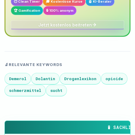
⏱️ Clean Timer
🎓 Kostenlose Kurse
🤖 KI-Berater
🏆 Gamification
🔒 100% anonym
Jetzt kostenlos beitreten
🔬
RELEVANTE KEYWORDS
Demerol
Dolantin
Drogenlexikon
opioide
schmerzmittel
sucht
🧪 SACHLICHE