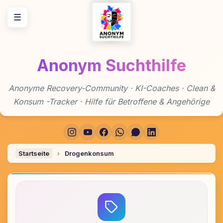
Zum
☰
Inhalt
springen
Anonym Suchthilfe
Anonyme Recovery-Community · KI-Coaches · Clean &
Konsum -Tracker · Hilfe für Betroffene & Angehörige
Startseite
›
Drogenkonsum