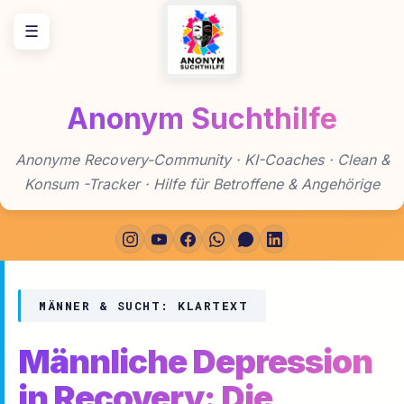
Zum
☰
Inhalt
springen
Anonym Suchthilfe
Anonyme Recovery-Community · KI-Coaches · Clean &
Konsum -Tracker · Hilfe für Betroffene & Angehörige
MÄNNER & SUCHT: KLARTEXT
Männliche Depression
in Recovery: Die