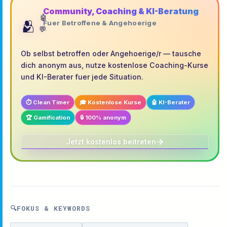
Community, Coaching & KI-Beratung
🤖
🫂
Fuer Betroffene & Angehoerige
💬
Ob selbst betroffen oder Angehoerige/r — tausche
dich anonym aus, nutze kostenlose Coaching-Kurse
und KI-Berater fuer jede Situation.
⏱️ Clean Timer
🎓 Kostenlose Kurse
🤖 KI-Berater
🏆 Gamification
🔒 100% anonym
Jetzt kostenlos beitreten
🔍
FOKUS & KEYWORDS