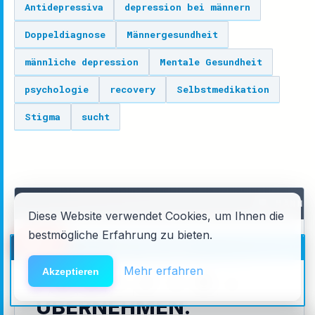
Antidepressiva
depression bei männern
Doppeldiagnose
Männergesundheit
männliche depression
Mentale Gesundheit
psychologie
recovery
Selbstmedikation
Stigma
sucht
🛡️ MÄNNE
Diese Website verwendet Cookies, um Ihnen die
bestmögliche Erfahrung zu bieten.
🆘
Hilfe
HACK DEN ALGO ⚡️
MALE RECOVERY
Mehr erfahren
Akzeptieren
VERANTWORTUNG
ÜBERNEHMEN.