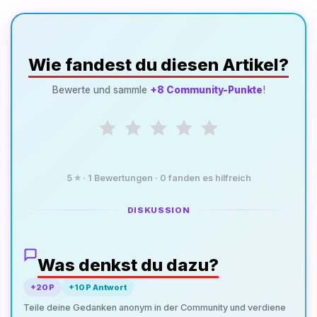
Wie fandest du diesen Artikel?
Bewerte und sammle
+8 Community-Punkte
!
5 ⭐
·
1
Bewertungen ·
0
fanden es hilfreich
DISKUSSION
Was denkst du dazu?
+20 P
+10 P Antwort
Teile deine Gedanken anonym in der Community und verdiene