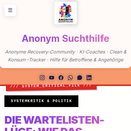
Zum
☰
Inhalt
springen
Anonym Suchthilfe
Anonyme Recovery-Community · KI-Coaches · Clean &
Konsum -Tracker · Hilfe für Betroffene & Angehörige
SYSTEMKRITIK & POLITIK
DIE WARTELISTEN-