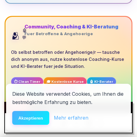
Community, Coaching & KI-Beratung
🤖
🫂
Fuer Betroffene & Angehoerige
💬
Ob selbst betroffen oder Angehoerige/r — tausche
dich anonym aus, nutze kostenlose Coaching-Kurse
und KI-Berater fuer jede Situation.
⏱️ Clean Timer
🎓 Kostenlose Kurse
🤖 KI-Berater
🏆 Gamification
🔒 100% anonym
Diese Website verwendet Cookies, um Ihnen die
bestmögliche Erfahrung zu bieten.
🆘
Jetzt kostenlos beitreten
Hilfe
HACK DEN ALGO ⚡️
Mehr erfahren
Akzeptieren