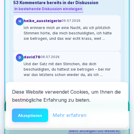
53 Kommentare bereits in der Diskussion
In bestehende Diskussion einsteigen
heike_aussteigerin
09.07.2026
H
Ich erinnere mich an eine Nacht, als ich plötzlich
Stimmen hörte, die mich beschuldigten, ich hätte
sie betrogen, und das war echt krass, weil ...
david76
08.07.2026
D
Und der Satz mit den Stimchen, die dich
beschuldigten, du hättest sie betrogen – bei mir
war das letztens schon wieder da, als ich ...
Diese Website verwendet Cookies, um Ihnen die
tageslicht
08.07.2026
T
bestmögliche Erfahrung zu bieten.
@david76 genau das mit den Stimmen kenne ich
🆘
Hilfe
auch, aber bei mir war es nach einem zuvielen Bier
HACK DEN ALGO ⚡️
in der WG, nicht Speed. Plötzlich ...
Mehr erfahren
Akzeptieren
Mehr anzeigen (50 weitere)