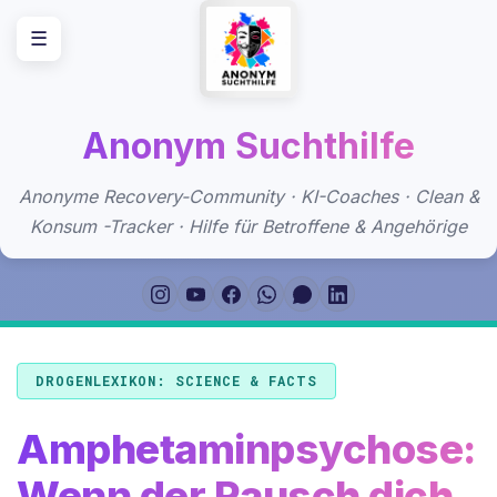
Zum
☰
Inhalt
springen
Anonym Suchthilfe
Anonyme Recovery-Community · KI-Coaches · Clean &
Konsum -Tracker · Hilfe für Betroffene & Angehörige
DROGENLEXIKON: SCIENCE & FACTS
Amphetaminpsychose:
Wenn der Rausch dich