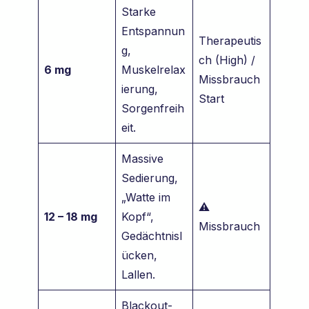
Starke
Entspannun
Therapeutis
g,
ch (High) /
6 mg
Muskelrelax
Missbrauch
ierung,
Start
Sorgenfreih
eit.
Massive
Sedierung,
„Watte im
⚠️
12 – 18 mg
Kopf“,
Missbrauch
Gedächtnisl
ücken,
Lallen.
Blackout-