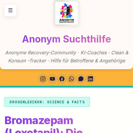
Zum
☰
Inhalt
springen
Anonym Suchthilfe
Anonyme Recovery-Community · KI-Coaches · Clean &
Konsum -Tracker · Hilfe für Betroffene & Angehörige
DROGENLEXIKON: SCIENCE & FACTS
Bromazepam
(Lexotanil): Die