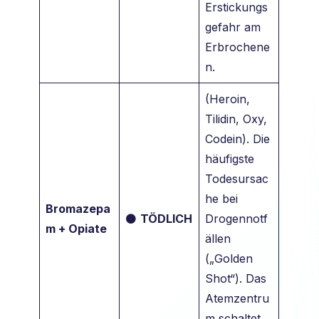
Erstickungs
gefahr am
Erbrochene
n.
(Heroin,
Tilidin, Oxy,
Codein). Die
häufigste
Todesursac
he bei
Bromazepa
⚫
TÖDLICH
Drogennotf
m + Opiate
ällen
(„Golden
Shot“). Das
Atemzentru
m schaltet