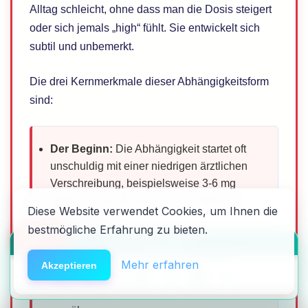
Alltag schleicht, ohne dass man die Dosis steigert
oder sich jemals „high“ fühlt. Sie entwickelt sich
subtil und unbemerkt.
Die drei Kernmerkmale dieser Abhängigkeitsform
sind:
Der Beginn:
Die Abhängigkeit startet oft
unschuldig mit einer niedrigen ärztlichen
Verschreibung, beispielsweise 3-6 mg
täglich „für die Nerven“, um im Alltag zu
Diese Website verwendet Cookies, um Ihnen die
funktionieren.
bestmögliche Erfahrung zu bieten.
🆘
Hilfe
Die Anpassung:
Das Gehirn beginnt, seine
HACK DEN ALGO ⚡️
eigenen beruhigenden GABA-Rezeptoren
Mehr erfahren
Akzeptieren
abzubauen (Downregulation), um sich an
die ständige Präsenz des Wirkstoffs zu