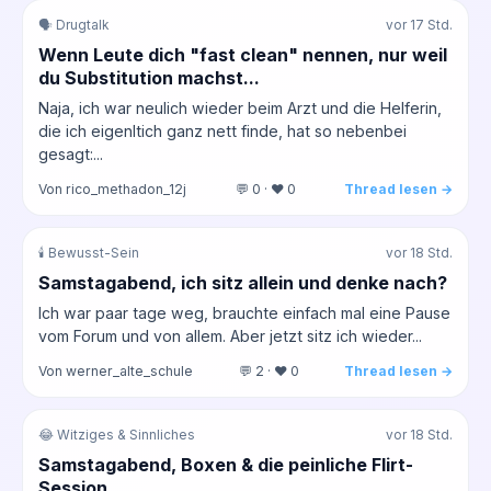
🗣️ Drugtalk
vor 17 Std.
Wenn Leute dich "fast clean" nennen, nur weil
du Substitution machst...
Naja, ich war neulich wieder beim Arzt und die Helferin,
die ich eigenltich ganz nett finde, hat so nebenbei
gesagt:...
Von rico_methadon_12j
💬 0 · ❤️ 0
Thread lesen →
🕯️ Bewusst-Sein
vor 18 Std.
Samstagabend, ich sitz allein und denke nach?
Ich war paar tage weg, brauchte einfach mal eine Pause
vom Forum und von allem. Aber jetzt sitz ich wieder...
Von werner_alte_schule
💬 2 · ❤️ 0
Thread lesen →
😂 Witziges & Sinnliches
vor 18 Std.
Samstagabend, Boxen & die peinliche Flirt-
Session