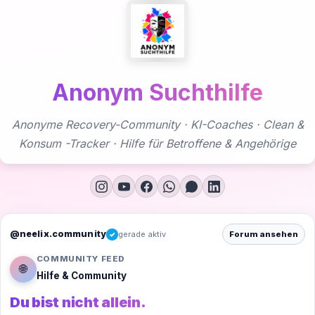
Zum
Inhalt
springen
Anonym Suchthilfe
Anonyme Recovery-Community · KI-Coaches · Clean &
Konsum -Tracker · Hilfe für Betroffene & Angehörige
@neelix.community
gerade aktiv
Forum ansehen
✓
COMMUNITY FEED
🌐
Hilfe & Community
Du bist nicht allein.