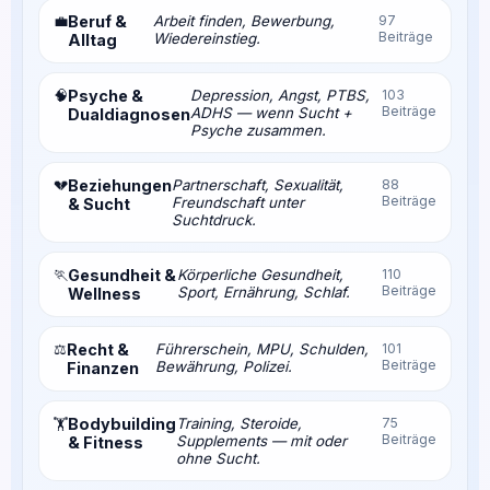
💼
Beruf &
Arbeit finden, Bewerbung,
97
Beiträge
Wiedereinstieg.
Alltag
🧠
Psyche &
Depression, Angst, PTBS,
103
Beiträge
ADHS — wenn Sucht +
Dualdiagnosen
Psyche zusammen.
💔
Beziehungen
Partnerschaft, Sexualität,
88
Beiträge
Freundschaft unter
& Sucht
Suchtdruck.
🏃
Gesundheit &
Körperliche Gesundheit,
110
Beiträge
Sport, Ernährung, Schlaf.
Wellness
⚖️
Recht &
Führerschein, MPU, Schulden,
101
Beiträge
Bewährung, Polizei.
Finanzen
Bodybuilding
Training, Steroide,
75
🏋️
Beiträge
Supplements — mit oder
& Fitness
ohne Sucht.