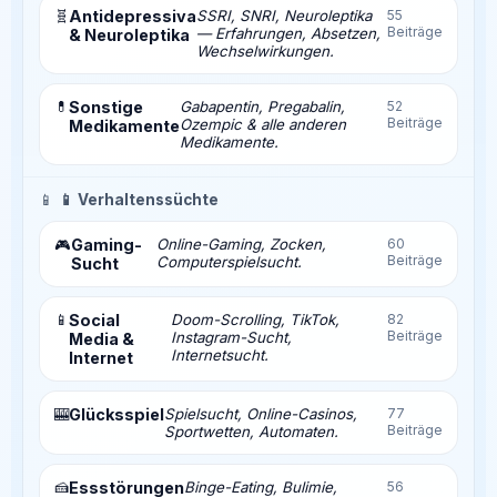
🧬
Antidepressiva
SSRI, SNRI, Neuroleptika
55
Beiträge
— Erfahrungen, Absetzen,
& Neuroleptika
Wechselwirkungen.
💊
Sonstige
Gabapentin, Pregabalin,
52
Beiträge
Ozempic & alle anderen
Medikamente
Medikamente.
📱
📱 Verhaltenssüchte
Gaming-
Online-Gaming, Zocken,
60
🎮
Beiträge
Computerspielsucht.
Sucht
📱
Social
Doom-Scrolling, TikTok,
82
Beiträge
Instagram-Sucht,
Media &
Internetsucht.
Internet
🎰
Glücksspiel
Spielsucht, Online-Casinos,
77
Beiträge
Sportwetten, Automaten.
🍰
Essstörungen
Binge-Eating, Bulimie,
56