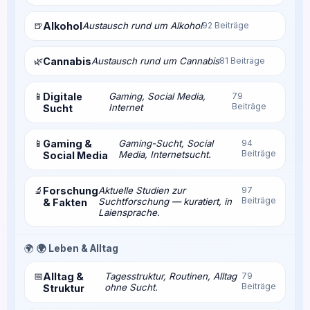
🍺
Alkohol
Austausch rund um Alkohol
92 Beiträge
🌿
Cannabis
Austausch rund um Cannabis
81 Beiträge
📱
Digitale
Gaming, Social Media,
79
Beiträge
Internet
Sucht
📱
Gaming &
Gaming-Sucht, Social
94
Beiträge
Media, Internetsucht.
Social Media
🔬
Forschung
Aktuelle Studien zur
97
Beiträge
Suchtforschung — kuratiert, in
& Fakten
Laiensprache.
🌍
🌍 Leben & Alltag
📅
Alltag &
Tagesstruktur, Routinen, Alltag
79
Beiträge
ohne Sucht.
Struktur