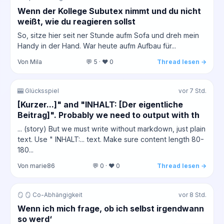
Wenn der Kollege Subutex nimmt und du nicht
weißt, wie du reagieren sollst
So, sitze hier seit ner Stunde aufm Sofa und dreh mein
Handy in der Hand. War heute aufm Aufbau für...
Von Mila
💬 5 · ❤️ 0
Thread lesen →
🎰 Glücksspiel
vor 7 Std.
[Kurzer...]" and "INHALT: [Der eigentliche
Beitrag]". Probably we need to output with th
... (story) But we must write without markdown, just plain
text. Use " INHALT:... text. Make sure content length 80-
180...
Von marie86
💬 0 · ❤️ 0
Thread lesen →
🪞 🪞 Co-Abhängigkeit
vor 8 Std.
Wenn ich mich frage, ob ich selbst irgendwann
so werd‘