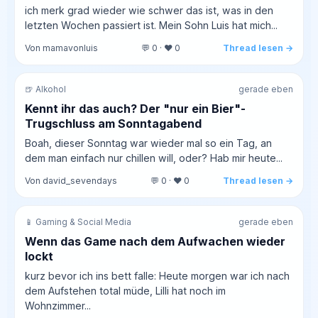
ich merk grad wieder wie schwer das ist, was in den
letzten Wochen passiert ist. Mein Sohn Luis hat mich...
Von mamavonluis
💬 0 · ❤️ 0
Thread lesen →
🍺 Alkohol
gerade eben
Kennt ihr das auch? Der "nur ein Bier"-
Trugschluss am Sonntagabend
Boah, dieser Sonntag war wieder mal so ein Tag, an
dem man einfach nur chillen will, oder? Hab mir heute...
Von david_sevendays
💬 0 · ❤️ 0
Thread lesen →
📱 Gaming & Social Media
gerade eben
Wenn das Game nach dem Aufwachen wieder
lockt
kurz bevor ich ins bett falle: Heute morgen war ich nach
dem Aufstehen total müde, Lilli hat noch im
Wohnzimmer...