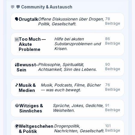
💬
💬 Community & Austausch
Drugtalk
Offene Diskussionen über Drogen,
78
🗣️
Beiträge
Politik, Gesellschaft.
Too Much —
Hilfe bei akuten
86
🆘
Beiträge
Substanzproblemen und
Akute
Krisen.
Probleme
Bewusst-
Philosophie, Spiritualität,
90
🕯️
Beiträge
Achtsamkeit, Sinn des Lebens.
Sein
🎵
Musik &
Musik, Podcasts, Filme, Bücher
76
Beiträge
— was euch bewegt.
Medien
😂
Witziges &
Sprüche, Jokes, Gedichte,
91
Beiträge
Weisheiten.
Sinnliches
Weltgeschehen
Drogenpolitik,
101
🌍
Beiträge
Nachrichten, Gesellschaft.
& Politik