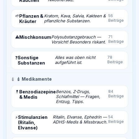
Rauchen
🌱
Pflanzen &
Kratom, Kava, Salvia, Kakteen &
56
Beiträge
pflanzliche Substanzen.
Kräuter
⚠️
Mischkonsum
Polysubstanzgebrauch —
71
Beiträge
Vorsicht! Besonders riskant.
Sonstige
Alles was oben nicht
78
❓
Beiträge
aufgeführt ist.
Substanzen
💉
💉 Medikamente
💊
Benzodiazepine
Benzos, Z-Drugs,
84
Beiträge
Schlafmittel — Fragen,
& Medis
Entzug, Tipps.
Stimulanzien
Ritalin, Elvanse, Ephedrin —
54
⚡
Beiträge
ADHS-Medis & Missbrauch.
(Ritalin,
Elvanse)