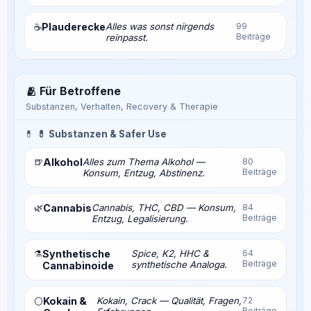
Plauderecke
Alles was sonst nirgends
99
☕
Beiträge
reinpasst.
🫂 Für Betroffene
Substanzen, Verhalten, Recovery & Therapie
💊
💊 Substanzen & Safer Use
🍺
Alkohol
Alles zum Thema Alkohol —
80
Beiträge
Konsum, Entzug, Abstinenz.
🌿
Cannabis
Cannabis, THC, CBD — Konsum,
84
Beiträge
Entzug, Legalisierung.
⚗️
Synthetische
Spice, K2, HHC &
64
Beiträge
synthetische Analoga.
Cannabinoide
Kokain &
Kokain, Crack — Qualität, Fragen,
72
⚪
Beiträge