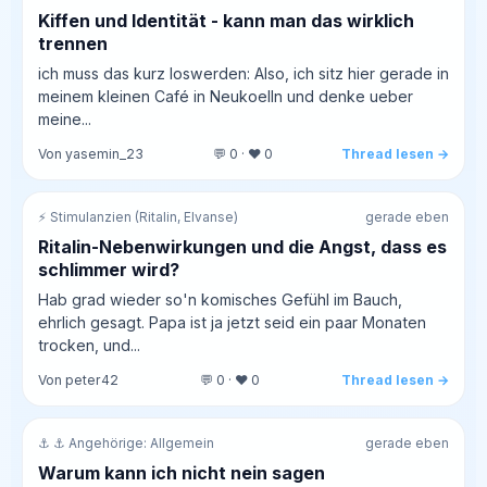
Kiffen und Identität - kann man das wirklich
trennen
ich muss das kurz loswerden: Also, ich sitz hier gerade in
meinem kleinen Café in Neukoelln und denke ueber
meine...
Von yasemin_23
💬 0 · ❤️ 0
Thread lesen →
⚡ Stimulanzien (Ritalin, Elvanse)
gerade eben
Ritalin-Nebenwirkungen und die Angst, dass es
schlimmer wird?
Hab grad wieder so'n komisches Gefühl im Bauch,
ehrlich gesagt. Papa ist ja jetzt seid ein paar Monaten
trocken, und...
Von peter42
💬 0 · ❤️ 0
Thread lesen →
⚓ ⚓ Angehörige: Allgemein
gerade eben
Warum kann ich nicht nein sagen