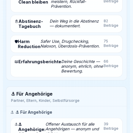
Beiträge
meistern, Rückfall-
Clean bleiben
Prävention.
📓
Abstinenz-
Dein Weg in die Abstinenz
82
Beiträge
— dokumentiert.
Tagebuch
Harm
Safer Use, Drugchecking,
75
🛡️
Beiträge
Naloxon, Überdosis-Prävention.
Reduction
📖
Erfahrungsberichte
Deine Geschichte —
66
Beiträge
anonym, ehrlich, ohne
Bewertung.
⚓ Für Angehörige
Partner, Eltern, Kinder, Selbstfürsorge
⚓
⚓ Für Angehörige
⚓
⚓
Offener Austausch für alle
39
Beiträge
Angehörigen — anonym und
Angehörige: