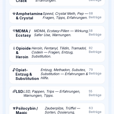
Erfahrungen.
Crack
💎
Amphetamine
Speed, Crystal Meth, Pep —
68
Beiträge
Fragen, Tipps, Erfahrungen.
& Crystal
💜
MDMA /
MDMA, Ecstasy-Pillen — Wirkung,
58
Beiträge
Safer Use, Warnungen.
Ecstasy
💉
Opioide
Heroin, Fentanyl, Tilidin, Tramadol,
82
Beiträge
Codein — Fragen, Entzug,
&
Substitution.
Heroin
Opiat-
Entzug, Methadon, Subutex,
79
🔓
Beiträge
Substitution — Erfahrungen &
Entzug &
Hilfe.
Substitution
🌈
LSD
LSD, Pappen, Trips — Erfahrungen,
55
Beiträge
Warnungen, Tipps.
🍄
Psilocybin /
Zauberpilze, Trüffel —
63
Beiträge
Sorten, Dosierung,
Magic