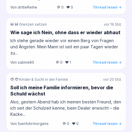
Von dritteReihe
💬 0 · ❤️ 0
Thread lesen →
🚧 🚧 Grenzen setzen
vor 19 Std.
Wie sage ich Nein, ohne dass er wieder abhaut
Ich stehe gerade wieder vor einem Berg von Fragen
und Ängsten. Mein Mann ist seit ein paar Tagen wieder
zu...
Von sabine85
💬 0 · ❤️ 1
Thread lesen →
🧒 🧒 Kinder & Sucht in der Familie
vor 20 Std.
Soll ich meine Familie informieren, bevor die
Schuld wächst
Also, gestern Abend hab ich meinen besten Freund, den
ich seit der Schulzeit kenne, beim Dealer erwischt – die
Kacke...
Von fuenfuhrmorgens
💬 0 · ❤️ 0
Thread lesen →