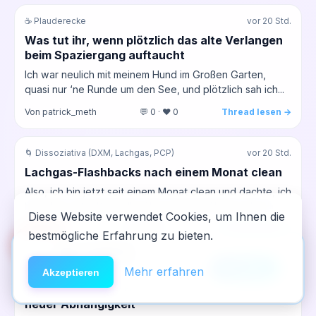
☕ Plauderecke
vor 20 Std.
Was tut ihr, wenn plötzlich das alte Verlangen
beim Spaziergang auftaucht
Ich war neulich mit meinem Hund im Großen Garten,
quasi nur ‘ne Runde um den See, und plötzlich sah ich...
Von patrick_meth
💬 0 · ❤️ 0
Thread lesen →
🌀 Dissoziativa (DXM, Lachgas, PCP)
vor 20 Std.
Lachgas-Flashbacks nach einem Monat clean
Also, ich bin jetzt seit einem Monat clean und dachte, ich
hab alles unter Kontrolle. Aber gestern Abend, als ich...
Diese Website verwendet Cookies, um Ihnen die
Von Elena
💬 0 · ❤️ 0
Thread lesen →
bestmögliche Erfahrung zu bieten.
🆘
Hilfe
App installieren
×
NeelixberliN auf dem Homescreen —
Anleitung
Mehr erfahren
🌱 Pflanzen & Kräuter
vor 20 Std.
Akzeptieren
wie eine echte App.
Kratom im Übergang – sinnvolle Hilfe oder
neuer Abhängigkeit