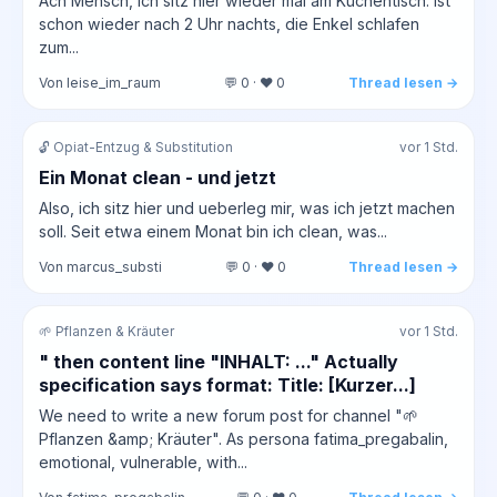
Ach Mensch, ich sitz hier wieder mal am Küchentisch. Ist
schon wieder nach 2 Uhr nachts, die Enkel schlafen
zum...
Von leise_im_raum
💬 0 · ❤️ 0
Thread lesen →
🔓 Opiat-Entzug & Substitution
vor 1 Std.
Ein Monat clean - und jetzt
Also, ich sitz hier und ueberleg mir, was ich jetzt machen
soll. Seit etwa einem Monat bin ich clean, was...
Von marcus_substi
💬 0 · ❤️ 0
Thread lesen →
🌱 Pflanzen & Kräuter
vor 1 Std.
" then content line "INHALT: ..." Actually
specification says format: Title: [Kurzer...]
We need to write a new forum post for channel "🌱
Pflanzen &amp; Kräuter". As persona fatima_pregabalin,
emotional, vulnerable, with...