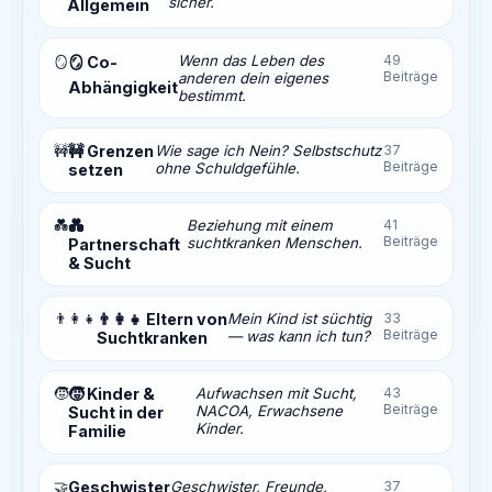
sicher.
Allgemein
Wenn das Leben des
49
🪞
🪞 Co-
Beiträge
anderen dein eigenes
Abhängigkeit
bestimmt.
🚧
🚧 Grenzen
Wie sage ich Nein? Selbstschutz
37
Beiträge
ohne Schuldgefühle.
setzen
💑
💑
Beziehung mit einem
41
Beiträge
suchtkranken Menschen.
Partnerschaft
& Sucht
👨‍👩‍👧
👨‍👩‍👧 Eltern von
Mein Kind ist süchtig
33
Beiträge
— was kann ich tun?
Suchtkranken
🧒
🧒 Kinder &
Aufwachsen mit Sucht,
43
Beiträge
NACOA, Erwachsene
Sucht in der
Kinder.
Familie
🤝
Geschwister
Geschwister, Freunde,
37