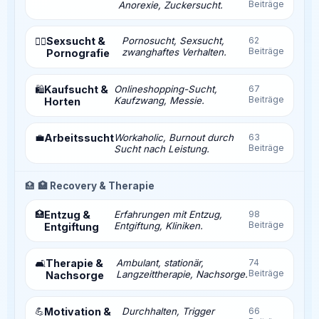
Beiträge
Anorexie, Zuckersucht.
Sexsucht &
Pornosucht, Sexsucht,
62
❤️‍🔥
Beiträge
zwanghaftes Verhalten.
Pornografie
Kaufsucht &
Onlineshopping-Sucht,
67
🛍️
Beiträge
Kaufzwang, Messie.
Horten
💼
Arbeitssucht
Workaholic, Burnout durch
63
Beiträge
Sucht nach Leistung.
🏥
🏥 Recovery & Therapie
🏥
Entzug &
Erfahrungen mit Entzug,
98
Beiträge
Entgiftung, Kliniken.
Entgiftung
Therapie &
Ambulant, stationär,
74
🛋️
Beiträge
Langzeittherapie, Nachsorge.
Nachsorge
💪
Motivation &
Durchhalten, Trigger
66