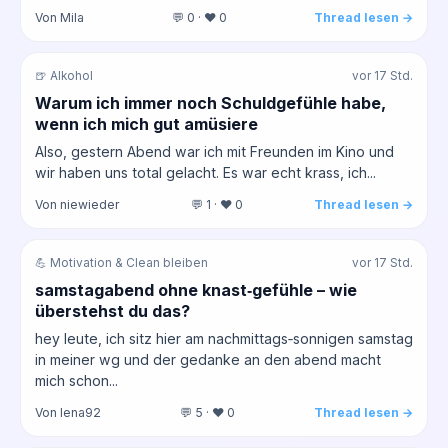
Von Mila
💬 0 · ❤️ 0
Thread lesen →
🍺 Alkohol
vor 17 Std.
Warum ich immer noch Schuldgefühle habe,
wenn ich mich gut amüsiere
Also, gestern Abend war ich mit Freunden im Kino und
wir haben uns total gelacht. Es war echt krass, ich...
Von niewieder
💬 1 · ❤️ 0
Thread lesen →
💪 Motivation & Clean bleiben
vor 17 Std.
samstagabend ohne knast‑gefühle – wie
überstehst du das?
hey leute, ich sitz hier am nachmittags‑sonnigen samstag
in meiner wg und der gedanke an den abend macht
mich schon...
Von lena92
💬 5 · ❤️ 0
Thread lesen →