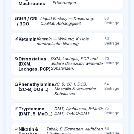
Erfahrungen.
Mushrooms
🧪
GHB / GBL
Liquid Ecstasy — Dosierung,
56
Beiträge
Qualität, Abhängigkeit.
/ BDO
🔬
Ketamin
Ketamin — Wirkung, K-Hole,
63
Beiträge
medizinische Nutzung.
🌀
Dissoziativa
DXM, Lachgas, PCP und
73
Beiträge
andere dissoziativ wirkende
(DXM,
Substanzen.
Lachgas, PCP)
🔮
Phenethylamine
2C-B, 2C-I, DOB,
54
Beiträge
Mescalin & verwandte
(2C-B, DOB...)
Substanzen.
🌌
Tryptamine
DMT, Ayahuasca, 5-MeO-
75
Beiträge
DMT, 4-AcO-DMT.
(DMT, 5-MeO...)
🚬
Nikotin &
Tabak, E-Zigaretten, Aufhören,
66
Beiträge
Nikotinersatz.