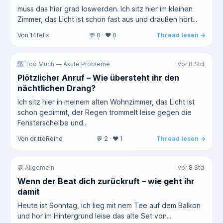
muss das hier grad loswerden. Ich sitz hier im kleinen
Zimmer, das Licht ist schon fast aus und draußen hört...
Von 14felix
💬 0 · ❤️ 0
Thread lesen →
🆘 Too Much — Akute Probleme
vor 8 Std.
Plötzlicher Anruf – Wie übersteht ihr den
nächtlichen Drang?
Ich sitz hier in meinem alten Wohnzimmer, das Licht ist
schon gedimmt, der Regen trommelt leise gegen die
Fensterscheibe und...
Von dritteReihe
💬 2 · ❤️ 1
Thread lesen →
💬 Allgemein
vor 8 Std.
Wenn der Beat dich zurückruft – wie geht ihr
damit
Heute ist Sonntag, ich lieg mit nem Tee auf dem Balkon
und hor im Hintergrund leise das alte Set von...