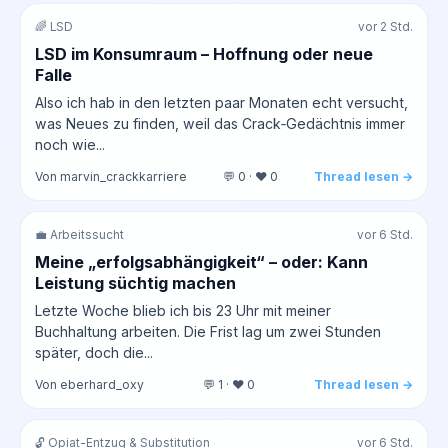
🌈 LSD
vor 2 Std.
LSD im Konsumraum – Hoffnung oder neue
Falle
Also ich hab in den letzten paar Monaten echt versucht,
was Neues zu finden, weil das Crack‑Gedächtnis immer
noch wie...
Von marvin_crackkarriere
💬 0 · ❤️ 0
Thread lesen →
💼 Arbeitssucht
vor 6 Std.
Meine „erfolgsabhängigkeit“ – oder: Kann
Leistung süchtig machen
Letzte Woche blieb ich bis 23 Uhr mit meiner
Buchhaltung arbeiten. Die Frist lag um zwei Stunden
später, doch die...
Von eberhard_oxy
💬 1 · ❤️ 0
Thread lesen →
🔓 Opiat-Entzug & Substitution
vor 6 Std.