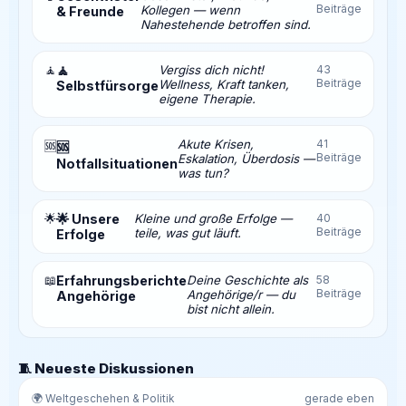
Beiträge
Kollegen — wenn
& Freunde
Nahestehende betroffen sind.
🧘
🧘
Vergiss dich nicht!
43
Beiträge
Wellness, Kraft tanken,
Selbstfürsorge
eigene Therapie.
Akute Krisen,
41
🆘
🆘
Beiträge
Eskalation, Überdosis —
Notfallsituationen
was tun?
🌟
🌟 Unsere
Kleine und große Erfolge —
40
Beiträge
teile, was gut läuft.
Erfolge
📖
Erfahrungsberichte
Deine Geschichte als
58
Beiträge
Angehörige/r — du
Angehörige
bist nicht allein.
🧵 Neueste Diskussionen
🌍 Weltgeschehen & Politik
gerade eben