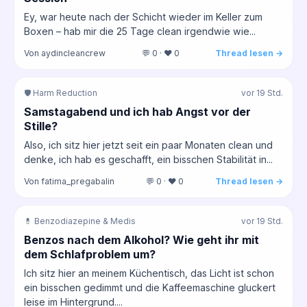
Ey, war heute nach der Schicht wieder im Keller zum
Boxen – hab mir die 25 Tage clean irgendwie wie...
Von aydincleancrew
💬 0 · ❤️ 0
Thread lesen →
🛡️ Harm Reduction
vor 19 Std.
Samstagabend und ich hab Angst vor der
Stille?
Also, ich sitz hier jetzt seit ein paar Monaten clean und
denke, ich hab es geschafft, ein bisschen Stabilität in...
Von fatima_pregabalin
💬 0 · ❤️ 0
Thread lesen →
💊 Benzodiazepine & Medis
vor 19 Std.
Benzos nach dem Alkohol? Wie geht ihr mit
dem Schlafproblem um?
Ich sitz hier an meinem Küchentisch, das Licht ist schon
ein bisschen gedimmt und die Kaffeemaschine gluckert
leise im Hintergrund....