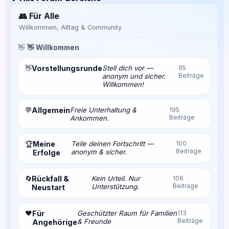
👥 Für Alle
Willkommen, Alltag & Community
👋
👋 Willkommen
👋
Vorstellungsrunde
Stell dich vor —
95
Beiträge
anonym und sicher.
Willkommen!
💬
Allgemein
Freie Unterhaltung &
195
Beiträge
Ankommen.
Meine
Teile deinen Fortschritt —
100
🏆
Beiträge
anonym & sicher.
Erfolge
🔄
Rückfall &
Kein Urteil. Nur
106
Beiträge
Unterstützung.
Neustart
❤️
Für
Geschützter Raum für Familien
113
Beiträge
& Freunde
Angehörige