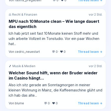
Von fatima_pregabalin
💬 0 · ❤️ 0
Thread lesen →
⚖️ Recht & Finanzen
vor 2 Std.
MPU nach 10 Monate clean – Wie lange dauert
das eigentlich
Ich hab jetzt seit fast 10 Monate keinen Stoff mehr und
udn arbeite Vollzeit im Tonstudio. Vor ein paar Wochen
hat...
Von cedric_neuestart
💬 0 · ❤️ 0
Thread lesen →
🎵 Musik & Medien
vor 2 Std.
Welcher Sound hilft, wenn der Bruder wieder
im Casino hängt...
Also ich sitz gerade am Sonntagmorgen in meiner
kleinen Wohnung in Mainz, die Kaffeemaschine glüht und
ich hab das alte...
Von blume
💬 0 · ❤️ 0
Thread lesen →