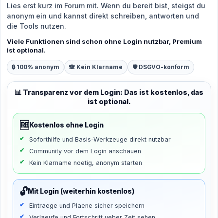
Lies erst kurz im Forum mit. Wenn du bereit bist, steigst du
anonym ein und kannst direkt schreiben, antworten und
die Tools nutzen.
Viele Funktionen sind schon ohne Login nutzbar, Premium
ist optional.
🔒 100% anonym
🙈 Kein Klarname
🛡️ DSGVO-konform
📊 Transparenz vor dem Login: Das ist kostenlos, das
ist optional.
🆓
Kostenlos ohne Login
Soforthilfe und Basis-Werkzeuge direkt nutzbar
Community vor dem Login anschauen
Kein Klarname noetig, anonym starten
🔓
Mit Login (weiterhin kostenlos)
Eintraege und Plaene sicher speichern
Verlaeufe und Fortschritt ueber Zeit sehen