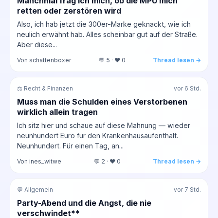
Manchmal frag ich mich, ob die MPU mich
retten oder zerstören wird
Also, ich hab jetzt die 300er-Marke geknackt, wie ich
neulich erwähnt hab. Alles scheinbar gut auf der Straße.
Aber diese...
Von schattenboxer
💬 5 · ❤️ 0
Thread lesen →
⚖️ Recht & Finanzen
vor 6 Std.
Muss man die Schulden eines Verstorbenen
wirklich allein tragen
Ich sitz hier und schaue auf diese Mahnung — wieder
neunhundert Euro fur den Krankenhausaufenthalt.
Neunhundert. Für einen Tag, an...
Von ines_witwe
💬 2 · ❤️ 0
Thread lesen →
💬 Allgemein
vor 7 Std.
Party-Abend und die Angst, die nie
verschwindet**