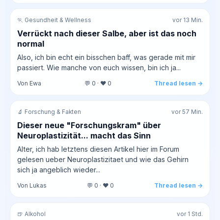
🏃 Gesundheit & Wellness
vor 13 Min.
Verrückt nach dieser Salbe, aber ist das noch
normal
Also, ich bin echt ein bisschen baff, was gerade mit mir
passiert. Wie manche von euch wissen, bin ich ja...
Von Ewa
💬 0 · ❤️ 0
Thread lesen →
🔬 Forschung & Fakten
vor 57 Min.
Dieser neue "Forschungskram" über
Neuroplastizität... macht das Sinn
Alter, ich hab letztens diesen Artikel hier im Forum
gelesen ueber Neuroplastizitaet und wie das Gehirn
sich ja angeblich wieder...
Von Lukas
💬 0 · ❤️ 0
Thread lesen →
🍺 Alkohol
vor 1 Std.