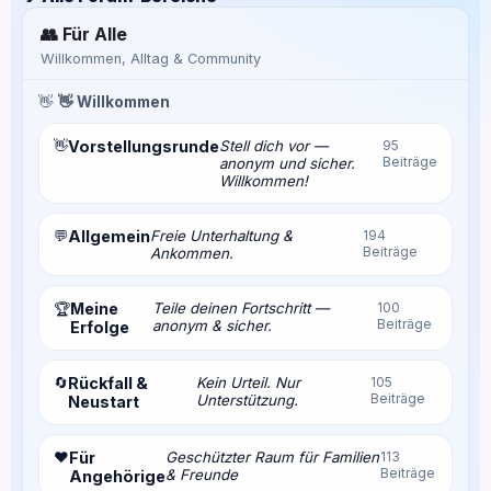
👥 Für Alle
Willkommen, Alltag & Community
👋
👋 Willkommen
👋
Vorstellungsrunde
Stell dich vor —
95
Beiträge
anonym und sicher.
Willkommen!
💬
Allgemein
Freie Unterhaltung &
194
Beiträge
Ankommen.
Meine
Teile deinen Fortschritt —
100
🏆
Beiträge
anonym & sicher.
Erfolge
🔄
Rückfall &
Kein Urteil. Nur
105
Beiträge
Unterstützung.
Neustart
❤️
Für
Geschützter Raum für Familien
113
Beiträge
& Freunde
Angehörige