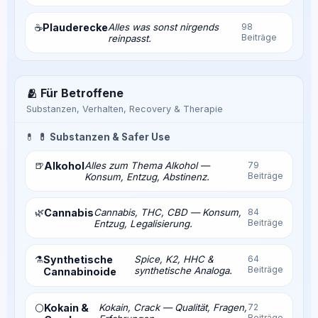
Plauderecke
Alles was sonst nirgends
98
☕
Beiträge
reinpasst.
🫂 Für Betroffene
Substanzen, Verhalten, Recovery & Therapie
💊
💊 Substanzen & Safer Use
🍺
Alkohol
Alles zum Thema Alkohol —
79
Beiträge
Konsum, Entzug, Abstinenz.
🌿
Cannabis
Cannabis, THC, CBD — Konsum,
84
Beiträge
Entzug, Legalisierung.
⚗️
Synthetische
Spice, K2, HHC &
64
Beiträge
synthetische Analoga.
Cannabinoide
Kokain &
Kokain, Crack — Qualität, Fragen,
72
⚪
Beiträge