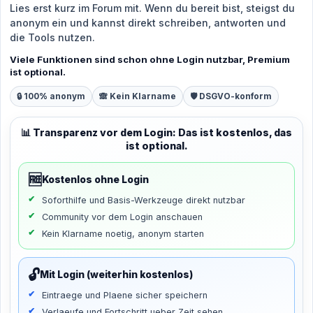
Lies erst kurz im Forum mit. Wenn du bereit bist, steigst du
anonym ein und kannst direkt schreiben, antworten und
die Tools nutzen.
Viele Funktionen sind schon ohne Login nutzbar, Premium
ist optional.
🔒 100% anonym
🙈 Kein Klarname
🛡️ DSGVO-konform
📊 Transparenz vor dem Login: Das ist kostenlos, das
ist optional.
🆓
Kostenlos ohne Login
Soforthilfe und Basis-Werkzeuge direkt nutzbar
Community vor dem Login anschauen
Kein Klarname noetig, anonym starten
🔓
Mit Login (weiterhin kostenlos)
Eintraege und Plaene sicher speichern
Verlaeufe und Fortschritt ueber Zeit sehen