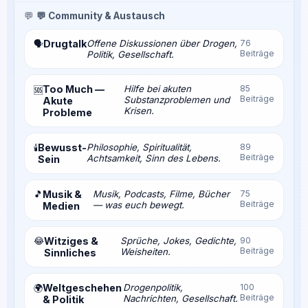
💬
💬 Community & Austausch
Drugtalk
Offene Diskussionen über Drogen,
76
🗣️
Beiträge
Politik, Gesellschaft.
Too Much —
Hilfe bei akuten
85
🆘
Beiträge
Substanzproblemen und
Akute
Krisen.
Probleme
Bewusst-
Philosophie, Spiritualität,
89
🕯️
Beiträge
Achtsamkeit, Sinn des Lebens.
Sein
🎵
Musik &
Musik, Podcasts, Filme, Bücher
75
Beiträge
— was euch bewegt.
Medien
😂
Witziges &
Sprüche, Jokes, Gedichte,
90
Beiträge
Weisheiten.
Sinnliches
Weltgeschehen
Drogenpolitik,
100
🌍
Beiträge
Nachrichten, Gesellschaft.
& Politik