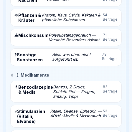
Rauchen
🌱
Pflanzen &
Kratom, Kava, Salvia, Kakteen &
54
Beiträge
pflanzliche Substanzen.
Kräuter
⚠️
Mischkonsum
Polysubstanzgebrauch —
71
Beiträge
Vorsicht! Besonders riskant.
Sonstige
Alles was oben nicht
78
❓
Beiträge
aufgeführt ist.
Substanzen
💉
💉 Medikamente
💊
Benzodiazepine
Benzos, Z-Drugs,
82
Beiträge
Schlafmittel — Fragen,
& Medis
Entzug, Tipps.
Stimulanzien
Ritalin, Elvanse, Ephedrin —
53
⚡
Beiträge
ADHS-Medis & Missbrauch.
(Ritalin,
Elvanse)