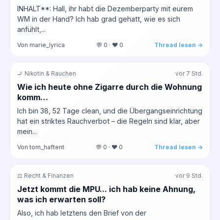
INHALT**: Hall, ihr habt die Dezemberparty mit eurem
WM in der Hand? Ich hab grad gehatt, wie es sich
anfühlt,...
Von marie_lyrica
💬 0 · ❤️ 0
Thread lesen →
🚬 Nikotin & Rauchen
vor 7 Std.
Wie ich heute ohne Zigarre durch die Wohnung
komm…
Ich bin 38, 52 Tage clean, und die Übergangseinrichtung
hat ein striktes Rauchverbot – die Regeln sind klar, aber
mein...
Von tom_haftent
💬 0 · ❤️ 0
Thread lesen →
⚖️ Recht & Finanzen
vor 9 Std.
Jetzt kommt die MPU... ich hab keine Ahnung,
was ich erwarten soll?
Also, ich hab letztens den Brief von der