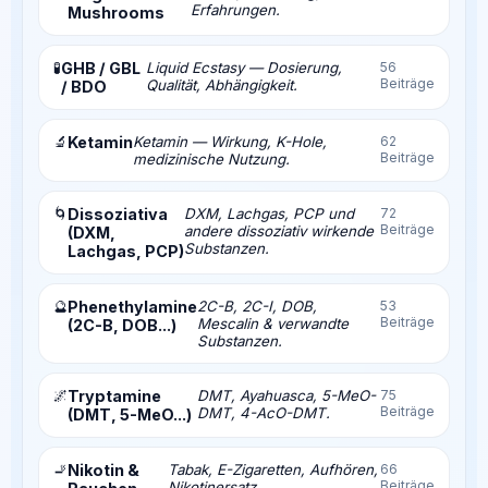
Erfahrungen.
Mushrooms
🧪
GHB / GBL
Liquid Ecstasy — Dosierung,
56
Beiträge
Qualität, Abhängigkeit.
/ BDO
🔬
Ketamin
Ketamin — Wirkung, K-Hole,
62
Beiträge
medizinische Nutzung.
🌀
Dissoziativa
DXM, Lachgas, PCP und
72
Beiträge
andere dissoziativ wirkende
(DXM,
Substanzen.
Lachgas, PCP)
🔮
Phenethylamine
2C-B, 2C-I, DOB,
53
Beiträge
Mescalin & verwandte
(2C-B, DOB...)
Substanzen.
🌌
Tryptamine
DMT, Ayahuasca, 5-MeO-
75
Beiträge
DMT, 4-AcO-DMT.
(DMT, 5-MeO...)
🚬
Nikotin &
Tabak, E-Zigaretten, Aufhören,
66
Beiträge
Nikotinersatz.