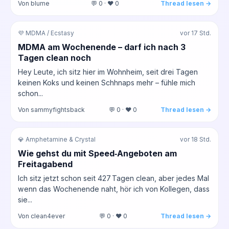
Von blume
💬 0 · ❤️ 0
Thread lesen →
💜 MDMA / Ecstasy
vor 17 Std.
MDMA am Wochenende – darf ich nach 3
Tagen clean noch
Hey Leute, ich sitz hier im Wohnheim, seit drei Tagen
keinen Koks und keinen Schhnaps mehr – fühle mich
schon...
Von sammyfightsback
💬 0 · ❤️ 0
Thread lesen →
💎 Amphetamine & Crystal
vor 18 Std.
Wie gehst du mit Speed‑Angeboten am
Freitagabend
Ich sitz jetzt schon seit 427 Tagen clean, aber jedes Mal
wenn das Wochenende naht, hör ich von Kollegen, dass
sie...
Von clean4ever
💬 0 · ❤️ 0
Thread lesen →