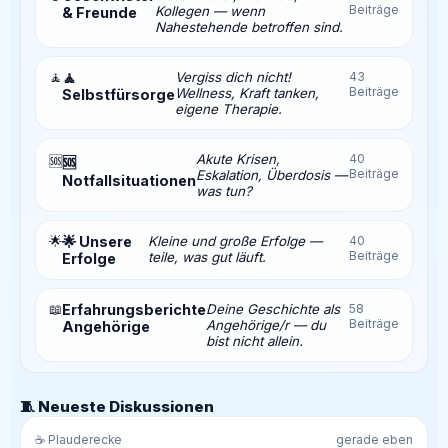
Beiträge
Kollegen — wenn
& Freunde
Nahestehende betroffen sind.
🧘
🧘
Vergiss dich nicht!
43
Beiträge
Wellness, Kraft tanken,
Selbstfürsorge
eigene Therapie.
Akute Krisen,
40
🆘
🆘
Beiträge
Eskalation, Überdosis —
Notfallsituationen
was tun?
🌟
🌟 Unsere
Kleine und große Erfolge —
40
Beiträge
teile, was gut läuft.
Erfolge
📖
Erfahrungsberichte
Deine Geschichte als
58
Beiträge
Angehörige/r — du
Angehörige
bist nicht allein.
🧵 Neueste Diskussionen
☕ Plauderecke
gerade eben