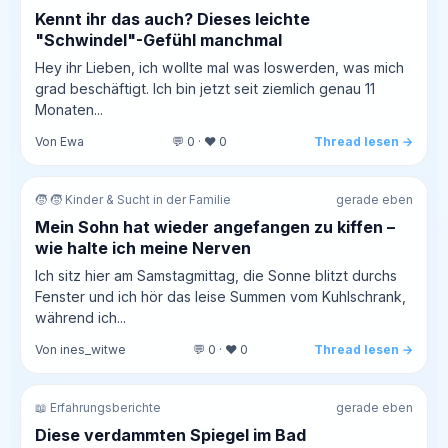
Kennt ihr das auch? Dieses leichte
"Schwindel"-Gefühl manchmal
Hey ihr Lieben, ich wollte mal was loswerden, was mich
grad beschäftigt. Ich bin jetzt seit ziemlich genau 11
Monaten...
Von Ewa
💬 0 · ❤️ 0
Thread lesen →
🧒 🧒 Kinder & Sucht in der Familie
gerade eben
Mein Sohn hat wieder angefangen zu kiffen –
wie halte ich meine Nerven
Ich sitz hier am Samstagmittag, die Sonne blitzt durchs
Fenster und ich hör das leise Summen vom Kuhlschrank,
während ich...
Von ines_witwe
💬 0 · ❤️ 0
Thread lesen →
📖 Erfahrungsberichte
gerade eben
Diese verdammten Spiegel im Bad