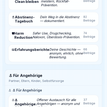
Beiträge
meistern, Rückfall-
Clean bleiben
Prävention.
📓
Abstinenz-
Dein Weg in die Abstinenz
82
Beiträge
— dokumentiert.
Tagebuch
Harm
Safer Use, Drugchecking,
74
🛡️
Beiträge
Naloxon, Überdosis-Prävention.
Reduction
📖
Erfahrungsberichte
Deine Geschichte —
66
Beiträge
anonym, ehrlich, ohne
Bewertung.
⚓ Für Angehörige
Partner, Eltern, Kinder, Selbstfürsorge
⚓
⚓ Für Angehörige
⚓
⚓
Offener Austausch für alle
37
Beiträge
Angehörigen — anonym und
Angehörige: