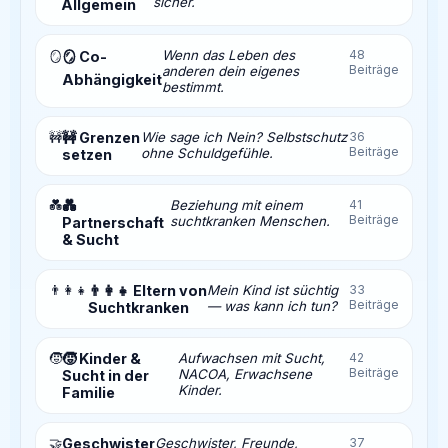
sicher.
Allgemein
Wenn das Leben des
48
🪞
🪞 Co-
Beiträge
anderen dein eigenes
Abhängigkeit
bestimmt.
🚧
🚧 Grenzen
Wie sage ich Nein? Selbstschutz
36
Beiträge
ohne Schuldgefühle.
setzen
💑
💑
Beziehung mit einem
41
Beiträge
suchtkranken Menschen.
Partnerschaft
& Sucht
👨‍👩‍👧
👨‍👩‍👧 Eltern von
Mein Kind ist süchtig
33
Beiträge
— was kann ich tun?
Suchtkranken
🧒
🧒 Kinder &
Aufwachsen mit Sucht,
42
Beiträge
NACOA, Erwachsene
Sucht in der
Kinder.
Familie
🤝
Geschwister
Geschwister, Freunde,
37