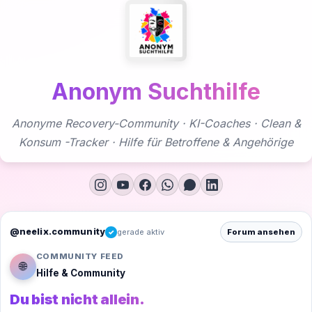
Zum
Inhalt
springen
Anonym Suchthilfe
Anonyme Recovery-Community · KI-Coaches · Clean &
Konsum -Tracker · Hilfe für Betroffene & Angehörige
@neelix.community
gerade aktiv
Forum ansehen
✓
COMMUNITY FEED
🌐
Hilfe & Community
Du bist nicht allein.