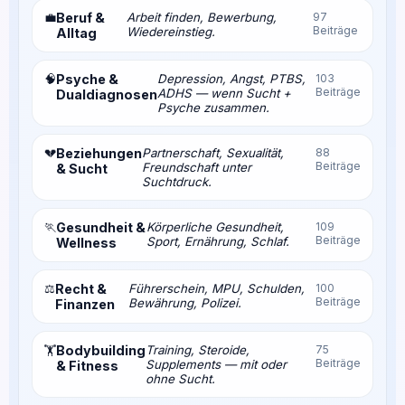
💼
Beruf &
Arbeit finden, Bewerbung,
97
Beiträge
Wiedereinstieg.
Alltag
🧠
Psyche &
Depression, Angst, PTBS,
103
Beiträge
ADHS — wenn Sucht +
Dualdiagnosen
Psyche zusammen.
💔
Beziehungen
Partnerschaft, Sexualität,
88
Beiträge
Freundschaft unter
& Sucht
Suchtdruck.
🏃
Gesundheit &
Körperliche Gesundheit,
109
Beiträge
Sport, Ernährung, Schlaf.
Wellness
⚖️
Recht &
Führerschein, MPU, Schulden,
100
Beiträge
Bewährung, Polizei.
Finanzen
Bodybuilding
Training, Steroide,
75
🏋️
Beiträge
Supplements — mit oder
& Fitness
ohne Sucht.