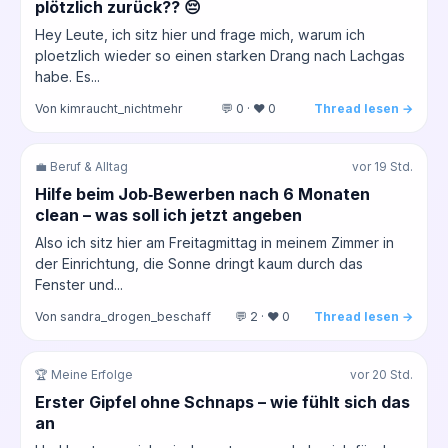
plötzlich zurück?? 😔
Hey Leute, ich sitz hier und frage mich, warum ich
ploetzlich wieder so einen starken Drang nach Lachgas
habe. Es...
Von kimraucht_nichtmehr
💬 0 · ❤️ 0
Thread lesen →
💼 Beruf & Alltag
vor 19 Std.
Hilfe beim Job‑Bewerben nach 6 Monaten
clean – was soll ich jetzt angeben
Also ich sitz hier am Freitagmittag in meinem Zimmer in
der Einrichtung, die Sonne dringt kaum durch das
Fenster und...
Von sandra_drogen_beschaff
💬 2 · ❤️ 0
Thread lesen →
🏆 Meine Erfolge
vor 20 Std.
Erster Gipfel ohne Schnaps – wie fühlt sich das
an