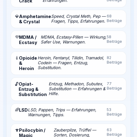
Erfahrungen.
Crack
💎
Amphetamine
Speed, Crystal Meth, Pep —
68
Beiträge
Fragen, Tipps, Erfahrungen.
& Crystal
💜
MDMA /
MDMA, Ecstasy-Pillen — Wirkung,
58
Beiträge
Safer Use, Warnungen.
Ecstasy
💉
Opioide
Heroin, Fentanyl, Tilidin, Tramadol,
82
Beiträge
Codein — Fragen, Entzug,
&
Substitution.
Heroin
Opiat-
Entzug, Methadon, Subutex,
77
🔓
Beiträge
Substitution — Erfahrungen &
Entzug &
Hilfe.
Substitution
🌈
LSD
LSD, Pappen, Trips — Erfahrungen,
53
Beiträge
Warnungen, Tipps.
🍄
Psilocybin /
Zauberpilze, Trüffel —
63
Beiträge
Sorten, Dosierung,
Magic