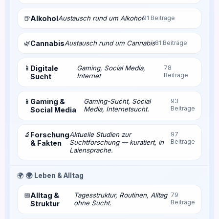
🍺
Alkohol
Austausch rund um Alkohol
91 Beiträge
🌿
Cannabis
Austausch rund um Cannabis
81 Beiträge
📱
Digitale
Gaming, Social Media,
78
Beiträge
Internet
Sucht
📱
Gaming &
Gaming-Sucht, Social
93
Beiträge
Media, Internetsucht.
Social Media
🔬
Forschung
Aktuelle Studien zur
97
Beiträge
Suchtforschung — kuratiert, in
& Fakten
Laiensprache.
🌍
🌍 Leben & Alltag
📅
Alltag &
Tagesstruktur, Routinen, Alltag
79
Beiträge
ohne Sucht.
Struktur