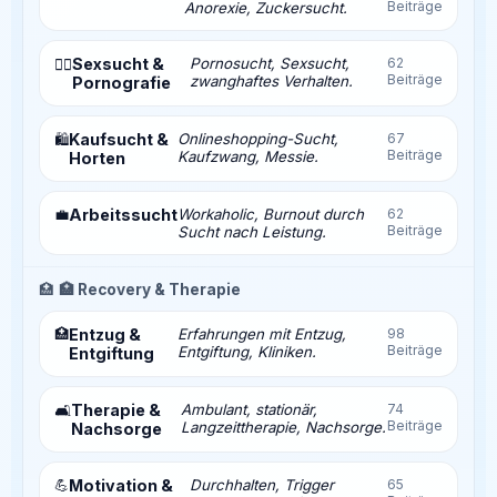
Beiträge
Anorexie, Zuckersucht.
Sexsucht &
Pornosucht, Sexsucht,
62
❤️‍🔥
Beiträge
zwanghaftes Verhalten.
Pornografie
Kaufsucht &
Onlineshopping-Sucht,
67
🛍️
Beiträge
Kaufzwang, Messie.
Horten
💼
Arbeitssucht
Workaholic, Burnout durch
62
Beiträge
Sucht nach Leistung.
🏥
🏥 Recovery & Therapie
🏥
Entzug &
Erfahrungen mit Entzug,
98
Beiträge
Entgiftung, Kliniken.
Entgiftung
Therapie &
Ambulant, stationär,
74
🛋️
Beiträge
Langzeittherapie, Nachsorge.
Nachsorge
💪
Motivation &
Durchhalten, Trigger
65