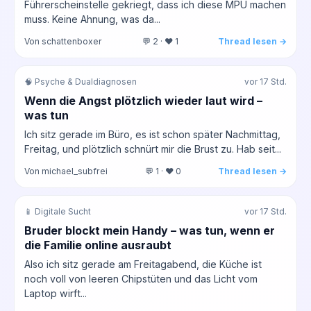
Führerscheinstelle gekriegt, dass ich diese MPU machen
muss. Keine Ahnung, was da...
Von schattenboxer
💬 2 · ❤️ 1
Thread lesen →
🧠 Psyche & Dualdiagnosen
vor 17 Std.
Wenn die Angst plötzlich wieder laut wird –
was tun
Ich sitz gerade im Büro, es ist schon später Nachmittag,
Freitag, und plötzlich schnürt mir die Brust zu. Hab seit...
Von michael_subfrei
💬 1 · ❤️ 0
Thread lesen →
📱 Digitale Sucht
vor 17 Std.
Bruder blockt mein Handy – was tun, wenn er
die Familie online ausraubt
Also ich sitz gerade am Freitagabend, die Küche ist
noch voll von leeren Chipstüten und das Licht vom
Laptop wirft...