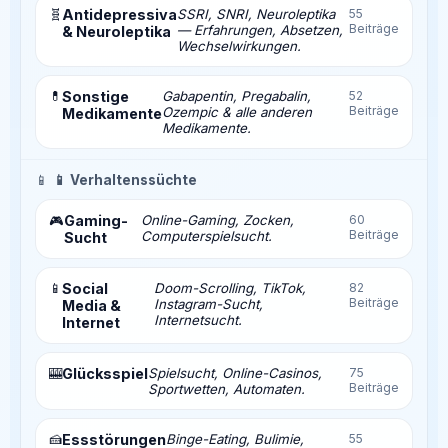
🧬
Antidepressiva
SSRI, SNRI, Neuroleptika
55
Beiträge
— Erfahrungen, Absetzen,
& Neuroleptika
Wechselwirkungen.
💊
Sonstige
Gabapentin, Pregabalin,
52
Beiträge
Ozempic & alle anderen
Medikamente
Medikamente.
📱
📱 Verhaltenssüchte
Gaming-
Online-Gaming, Zocken,
60
🎮
Beiträge
Computerspielsucht.
Sucht
📱
Social
Doom-Scrolling, TikTok,
82
Beiträge
Instagram-Sucht,
Media &
Internetsucht.
Internet
🎰
Glücksspiel
Spielsucht, Online-Casinos,
75
Beiträge
Sportwetten, Automaten.
🍰
Essstörungen
Binge-Eating, Bulimie,
55