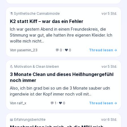
⚗️ Synthetische Cannabinoide
vor 5 Std.
K2 statt Kiff – war das ein Fehler
Ich war gestern Abend in einem Freundeskreis, die
Stimmung war gut, alle hatten ihre eigenen Kleider. Ich
wollte mich nicht...
Von yasemin_23
💬 0 · ❤️ 0
Thread lesen →
💪 Motivation & Clean bleiben
vor 5 Std.
3 Monate Clean und dieses Heißhungergefühl
noch immer
Also, ich bin grad bei so um die 3 Monate sauber udn
irgendwie ist der Kopf immer noch voll mit...
Von ralf_x
💬 1 · ❤️ 0
Thread lesen →
📖 Erfahrungsberichte
vor 6 Std.