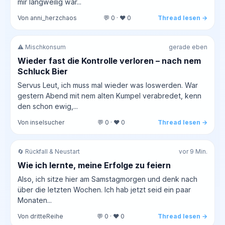
mir langweilig war...
Von anni_herzchaos
💬 0 · ❤️ 0
Thread lesen →
⚠️ Mischkonsum
gerade eben
Wieder fast die Kontrolle verloren – nach nem
Schluck Bier
Servus Leut, ich muss mal wieder was loswerden. War
gestern Abend mit nem alten Kumpel verabredet, kenn
den schon ewig,...
Von inselsucher
💬 0 · ❤️ 0
Thread lesen →
🔄 Rückfall & Neustart
vor 9 Min.
Wie ich lernte, meine Erfolge zu feiern
Also, ich sitze hier am Samstagmorgen und denk nach
über die letzten Wochen. Ich hab jetzt seid ein paar
Monaten...
Von dritteReihe
💬 0 · ❤️ 0
Thread lesen →