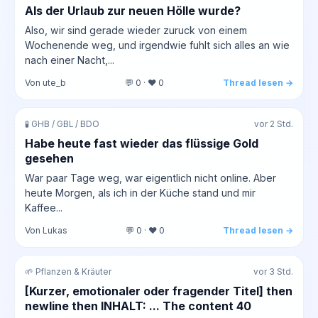
Als der Urlaub zur neuen Hölle wurde?
Also, wir sind gerade wieder zuruck von einem
Wochenende weg, und irgendwie fuhlt sich alles an wie
nach einer Nacht,...
Von ute_b
💬 0 · ❤️ 0
Thread lesen →
🧪 GHB / GBL / BDO
vor 2 Std.
Habe heute fast wieder das flüssige Gold
gesehen
War paar Tage weg, war eigentlich nicht online. Aber
heute Morgen, als ich in der Küche stand und mir
Kaffee...
Von Lukas
💬 0 · ❤️ 0
Thread lesen →
🌱 Pflanzen & Kräuter
vor 3 Std.
[Kurzer, emotionaler oder fragender Titel] then
newline then INHALT: ... The content 40