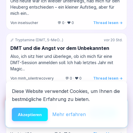
Und heute war ich wieder unterwegs, hab mich für den
Heuberg entschieden – ein kleiner Aufstieg, aber für
mich ein...
Von inselsucher
💬 0 · ❤️ 0
Thread lesen →
🌌 Tryptamine (DMT, 5-MeO...)
vor 20 Std.
DMT und die Angst vor dem Unbekannten
Also, ich sitz hier und überlege, ob ich mich für eine
DMT-Session anmelden soll. Ich hab letztes Jahr mit
Magic...
Von minh_silentrecovery
💬 0 · ❤️ 0
Thread lesen →
Diese Website verwendet Cookies, um Ihnen die
🌱 Pflanzen & Kräuter
vor 20 Std.
bestmögliche Erfahrung zu bieten.
🆘
Hilfe
Kratom - wie gehts euch damit
App installieren
Also, ich hab letztens von Kratom gehort und dachte, ich
×
NeelixberliN auf dem Homescreen —
Anleitung
Mehr erfahren
Akzeptieren
probier es mal aus, als Alternative zu den alten
wie eine echte App.
Gewohnheiten....