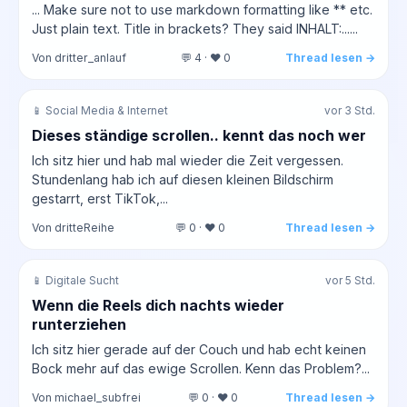
... Make sure not to use markdown formatting like ** etc.
Just plain text. Title in brackets? They said INHALT:......
Von dritter_anlauf
💬 4 · ❤️ 0
Thread lesen →
📱 Social Media & Internet
vor 3 Std.
Dieses ständige scrollen.. kennt das noch wer
Ich sitz hier und hab mal wieder die Zeit vergessen.
Stundenlang hab ich auf diesen kleinen Bildschirm
gestarrt, erst TikTok,...
Von dritteReihe
💬 0 · ❤️ 0
Thread lesen →
📱 Digitale Sucht
vor 5 Std.
Wenn die Reels dich nachts wieder
runterziehen
Ich sitz hier gerade auf der Couch und hab echt keinen
Bock mehr auf das ewige Scrollen. Kenn das Problem?...
Von michael_subfrei
💬 0 · ❤️ 0
Thread lesen →