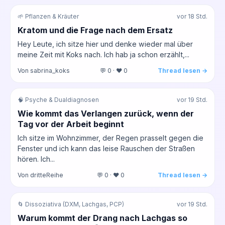
🌱 Pflanzen & Kräuter
vor 18 Std.
Kratom und die Frage nach dem Ersatz
Hey Leute, ich sitze hier und denke wieder mal über
meine Zeit mit Koks nach. Ich hab ja schon erzählt,...
Von sabrina_koks
💬 0 · ❤️ 0
Thread lesen →
🧠 Psyche & Dualdiagnosen
vor 19 Std.
Wie kommt das Verlangen zurück, wenn der
Tag vor der Arbeit beginnt
Ich sitze im Wohnzimmer, der Regen prasselt gegen die
Fenster und ich kann das leise Rauschen der Straßen
hören. Ich...
Von dritteReihe
💬 0 · ❤️ 0
Thread lesen →
🌀 Dissoziativa (DXM, Lachgas, PCP)
vor 19 Std.
Warum kommt der Drang nach Lachgas so