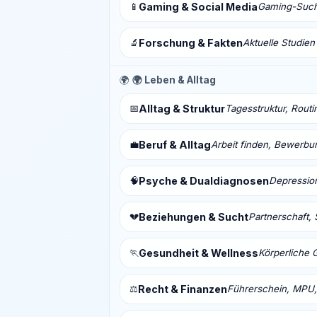
📱
Gaming & Social Media
Gaming-Sucht
🔬
Forschung & Fakten
Aktuelle Studien
🌍
🌍 Leben & Alltag
📅
Alltag & Struktur
Tagesstruktur, Routi
💼
Beruf & Alltag
Arbeit finden, Bewerbu
🧠
Psyche & Dualdiagnosen
Depressio
💔
Beziehungen & Sucht
Partnerschaft, 
🏃
Gesundheit & Wellness
Körperliche 
⚖️
Recht & Finanzen
Führerschein, MPU,