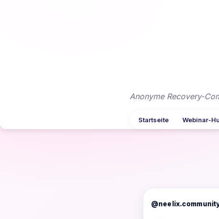
Zum
Inhalt
springen
Anonyme Recovery-Commu
Startseite
Webinar-H
@neelix.communit