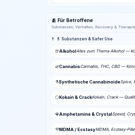
🫂 Für Betroffene
Substanzen, Verhalten, Recovery & Therapie
💊
💊 Substanzen & Safer Use
🍺
Alkohol
Alles zum Thema Alkohol — Ko
🌿
Cannabis
Cannabis, THC, CBD — Konsu
⚗️
Synthetische Cannabinoide
Spice, 
Kokain & Crack
Kokain, Crack — Qualit
⚪
💎
Amphetamine & Crystal
Speed, Crys
💜
MDMA / Ecstasy
MDMA, Ecstasy-Pill