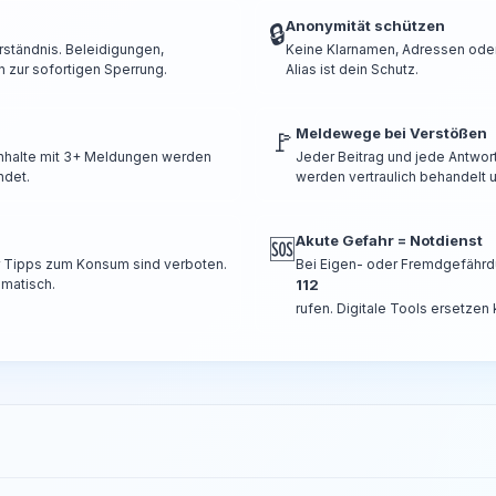
Anonymität schützen
🔒
rständnis. Beleidigungen,
Keine Klarnamen, Adressen oder 
 zur sofortigen Sperrung.
Alias ist dein Schutz.
Meldewege bei Verstößen
🚩
 Inhalte mit 3+ Meldungen werden
Jeder Beitrag und jede Antwor
ndet.
werden vertraulich behandelt u
Akute Gefahr = Notdienst
🆘
er Tipps zum Konsum sind verboten.
Bei Eigen- oder Fremdgefährd
omatisch.
112
rufen. Digitale Tools ersetzen