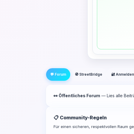
💬 Forum
🧭 StreetBridge
🔐 Anmelden
👀 Öffentliches Forum
— Lies alle Beit
📋 Community-Regeln
Für einen sicheren, respektvollen Raum gel