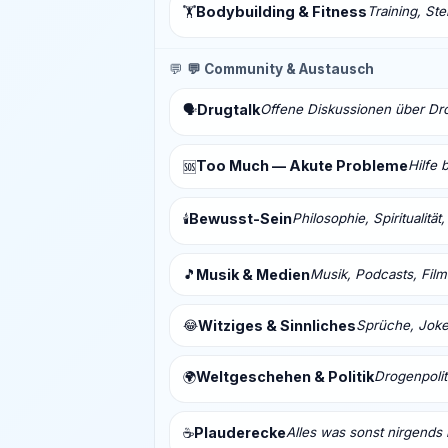
Bodybuilding & Fitness
Training, St
🏋️
💬
💬 Community & Austausch
Drugtalk
Offene Diskussionen über Drog
🗣️
Too Much — Akute Probleme
Hilfe 
🆘
Bewusst-Sein
Philosophie, Spiritualitä
🕯️
🎵
Musik & Medien
Musik, Podcasts, Fil
😂
Witziges & Sinnliches
Sprüche, Joke
Weltgeschehen & Politik
Drogenpolit
🌍
Plauderecke
Alles was sonst nirgends 
☕