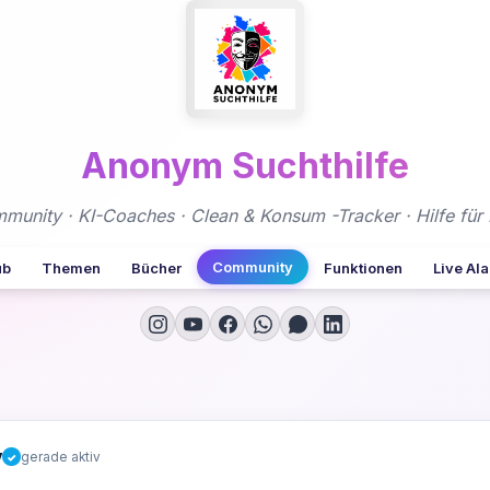
Anonym Suchthilfe
nity · KI-Coaches · Clean & Konsum -Tracker · Hilfe für 
Community
ub
Themen
Bücher
Funktionen
Live Al
y
gerade aktiv
✓