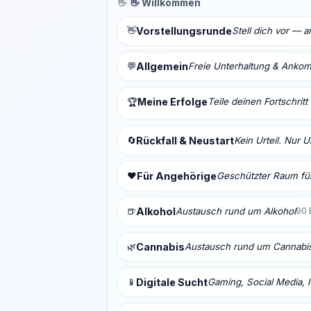
👋
👋 Willkommen
👋
Vorstellungsrunde
Stell dich vor — 
💬
Allgemein
Freie Unterhaltung & Anko
Meine Erfolge
Teile deinen Fortschrit
🏆
🔄
Rückfall & Neustart
Kein Urteil. Nur 
❤️
Für Angehörige
Geschützter Raum für
🍺
Alkohol
Austausch rund um Alkohol
90 
🌿
Cannabis
Austausch rund um Cannabi
📱
Digitale Sucht
Gaming, Social Media, I