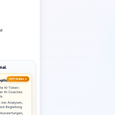
st
nal.
OPTIONAL ⭐
ptional
te KI-Token-
uer KI-Coaches
ls
 bei Analysen,
nd Begleitung
 Auswertungen,