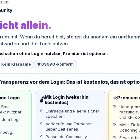
FEED
unity
icht allein.
orum mit. Wenn du bereit bist, steigst du anonym ein und kann
antworten und die Tools nutzen.
nd schon ohne Login nutzbar, Premium ist optional.
 Kein Klarname
🛡️ DSGVO-konform
Transparenz vor dem Login: Das ist kostenlos, das ist optio
⭐
Mit Login (weiterhin
hne Login
Premium o
🔓
kostenlos)
d Basis-
Unbegrenz
Eintraege und Plaene sicher
ekt nutzbar
Nutzung f
speichern
und KI-Too
r dem Login
Verlaeufe und Fortschritt
Mehr Tiefe
ueber Zeit sehen
Coaching u
noetig,
Passende Community-
n
Erweiterte