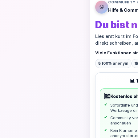
COMMUNITY 
🌐
Hilfe & Comm
Du bist n
Lies erst kurz im F
direkt schreiben, 
Viele Funktionen si
🔒 100% anonym

📊 
🆓
Kostenlos o
Soforthilfe un
Werkzeuge dir
Community vo
anschauen
Kein Klarname 
anonym starte