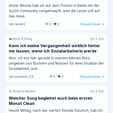
letzte Woche hab ich auf dem Protest in Berlin mit der
Sucht‑Community rumgehuepft, weil die Leute voll auf
das neue...
Von lena92
💬 0 · ❤️ 0
Thread lesen →
💼 Beruf & Alltag
vor 2 Std.
Kann ich meine Vergangenheit wirklich hinter
mir lassen, wenn ich Sozialarbeiterin werde
Also, ich sitz hier gerade in meinem kleinen Büro,
umgeben von Büchern und Notizen für mein Studium der
Sozialarbeit, und...
Von yasemin_23
💬 0 · ❤️ 0
Thread lesen →
🎵 Musik & Medien
vor 2 Std.
Welcher Song begleitet euch beim ersten
Monat Clean
Heute Mittag, nach der vierten Stunde Deutsch, hab ich