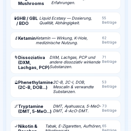
Erfahrungen.
Mushrooms
🧪
GHB / GBL
Liquid Ecstasy — Dosierung,
55
Beiträge
Qualität, Abhängigkeit.
/ BDO
🔬
Ketamin
Ketamin — Wirkung, K-Hole,
62
Beiträge
medizinische Nutzung.
🌀
Dissoziativa
DXM, Lachgas, PCP und
71
Beiträge
andere dissoziativ wirkende
(DXM,
Substanzen.
Lachgas, PCP)
🔮
Phenethylamine
2C-B, 2C-I, DOB,
53
Beiträge
Mescalin & verwandte
(2C-B, DOB...)
Substanzen.
🌌
Tryptamine
DMT, Ayahuasca, 5-MeO-
73
Beiträge
DMT, 4-AcO-DMT.
(DMT, 5-MeO...)
🚬
Nikotin &
Tabak, E-Zigaretten, Aufhören,
65
Beiträge
Nikotinersatz.