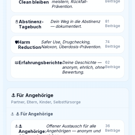
Beiträge
meistern, Rückfall-
Clean bleiben
Prävention.
📓
Abstinenz-
Dein Weg in die Abstinenz
81
Beiträge
— dokumentiert.
Tagebuch
Harm
Safer Use, Drugchecking,
74
🛡️
Beiträge
Naloxon, Überdosis-Prävention.
Reduction
📖
Erfahrungsberichte
Deine Geschichte —
62
Beiträge
anonym, ehrlich, ohne
Bewertung.
⚓ Für Angehörige
Partner, Eltern, Kinder, Selbstfürsorge
⚓
⚓ Für Angehörige
⚓
⚓
Offener Austausch für alle
36
Beiträge
Angehörigen — anonym und
Angehörige: