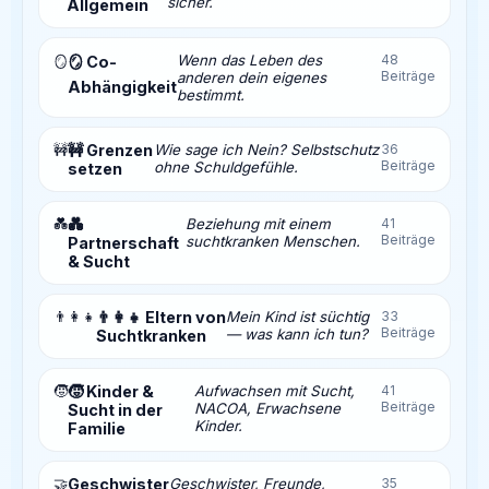
sicher.
Allgemein
Wenn das Leben des
48
🪞
🪞 Co-
Beiträge
anderen dein eigenes
Abhängigkeit
bestimmt.
🚧
🚧 Grenzen
Wie sage ich Nein? Selbstschutz
36
Beiträge
ohne Schuldgefühle.
setzen
💑
💑
Beziehung mit einem
41
Beiträge
suchtkranken Menschen.
Partnerschaft
& Sucht
👨‍👩‍👧
👨‍👩‍👧 Eltern von
Mein Kind ist süchtig
33
Beiträge
— was kann ich tun?
Suchtkranken
🧒
🧒 Kinder &
Aufwachsen mit Sucht,
41
Beiträge
NACOA, Erwachsene
Sucht in der
Kinder.
Familie
🤝
Geschwister
Geschwister, Freunde,
35