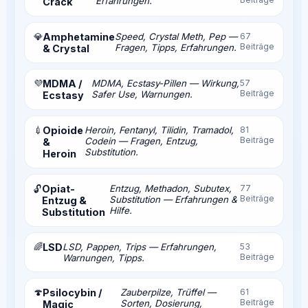
Erfahrungen.
Crack
💎
Amphetamine
Speed, Crystal Meth, Pep —
67
Beiträge
Fragen, Tipps, Erfahrungen.
& Crystal
💜
MDMA /
MDMA, Ecstasy-Pillen — Wirkung,
57
Beiträge
Safer Use, Warnungen.
Ecstasy
💉
Opioide
Heroin, Fentanyl, Tilidin, Tramadol,
81
Beiträge
Codein — Fragen, Entzug,
&
Substitution.
Heroin
Opiat-
Entzug, Methadon, Subutex,
77
🔓
Beiträge
Substitution — Erfahrungen &
Entzug &
Hilfe.
Substitution
🌈
LSD
LSD, Pappen, Trips — Erfahrungen,
53
Beiträge
Warnungen, Tipps.
🍄
Psilocybin /
Zauberpilze, Trüffel —
61
Beiträge
Sorten, Dosierung,
Magic