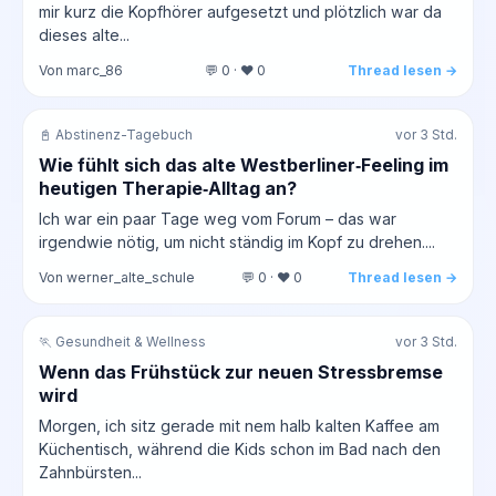
mir kurz die Kopfhörer aufgesetzt und plötzlich war da
dieses alte...
Von marc_86
💬 0 · ❤️ 0
Thread lesen →
📓 Abstinenz-Tagebuch
vor 3 Std.
Wie fühlt sich das alte Westberliner‑Feeling im
heutigen Therapie‑Alltag an?
Ich war ein paar Tage weg vom Forum – das war
irgendwie nötig, um nicht ständig im Kopf zu drehen....
Von werner_alte_schule
💬 0 · ❤️ 0
Thread lesen →
🏃 Gesundheit & Wellness
vor 3 Std.
Wenn das Frühstück zur neuen Stressbremse
wird
Morgen, ich sitz gerade mit nem halb kalten Kaffee am
Küchentisch, während die Kids schon im Bad nach den
Zahnbürsten...