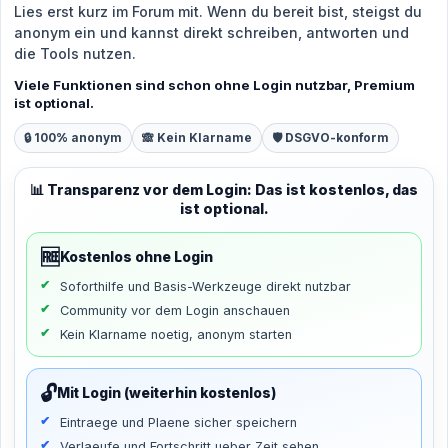
Lies erst kurz im Forum mit. Wenn du bereit bist, steigst du
anonym ein und kannst direkt schreiben, antworten und
die Tools nutzen.
Viele Funktionen sind schon ohne Login nutzbar, Premium
ist optional.
🔒 100% anonym
🙈 Kein Klarname
🛡️ DSGVO-konform
📊 Transparenz vor dem Login: Das ist kostenlos, das
ist optional.
🆓
Kostenlos ohne Login
Soforthilfe und Basis-Werkzeuge direkt nutzbar
Community vor dem Login anschauen
Kein Klarname noetig, anonym starten
🔓
Mit Login (weiterhin kostenlos)
Eintraege und Plaene sicher speichern
Verlaeufe und Fortschritt ueber Zeit sehen