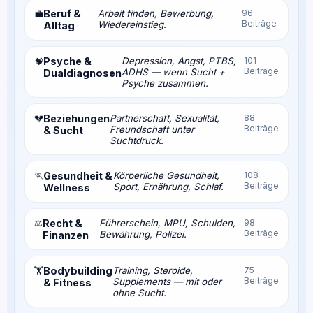
💼
Beruf &
Arbeit finden, Bewerbung,
96
Beiträge
Wiedereinstieg.
Alltag
🧠
Psyche &
Depression, Angst, PTBS,
101
Beiträge
ADHS — wenn Sucht +
Dualdiagnosen
Psyche zusammen.
💔
Beziehungen
Partnerschaft, Sexualität,
88
Beiträge
Freundschaft unter
& Sucht
Suchtdruck.
🏃
Gesundheit &
Körperliche Gesundheit,
108
Beiträge
Sport, Ernährung, Schlaf.
Wellness
⚖️
Recht &
Führerschein, MPU, Schulden,
98
Beiträge
Bewährung, Polizei.
Finanzen
Bodybuilding
Training, Steroide,
75
🏋️
Beiträge
Supplements — mit oder
& Fitness
ohne Sucht.