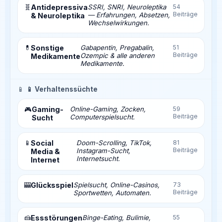
🧬
Antidepressiva
SSRI, SNRI, Neuroleptika
54
Beiträge
— Erfahrungen, Absetzen,
& Neuroleptika
Wechselwirkungen.
💊
Sonstige
Gabapentin, Pregabalin,
51
Beiträge
Ozempic & alle anderen
Medikamente
Medikamente.
📱
📱 Verhaltenssüchte
Gaming-
Online-Gaming, Zocken,
59
🎮
Beiträge
Computerspielsucht.
Sucht
📱
Social
Doom-Scrolling, TikTok,
81
Beiträge
Instagram-Sucht,
Media &
Internetsucht.
Internet
🎰
Glücksspiel
Spielsucht, Online-Casinos,
73
Beiträge
Sportwetten, Automaten.
🍰
Essstörungen
Binge-Eating, Bulimie,
55