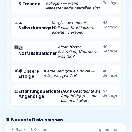
Beiträge
Kollegen — wenn
& Freunde
Nahestehende betroffen sind.
🧘
🧘
Vergiss dich nicht!
43
Beiträge
Wellness, Kraft tanken,
Selbstfürsorge
eigene Therapie.
Akute Krisen,
40
🆘
🆘
Beiträge
Eskalation, Überdosis —
Notfallsituationen
was tun?
🌟
🌟 Unsere
Kleine und große Erfolge —
40
Beiträge
teile, was gut läuft.
Erfolge
📖
Erfahrungsberichte
Deine Geschichte als
57
Beiträge
Angehörige/r — du
Angehörige
bist nicht allein.
🧵 Neueste Diskussionen
🌱 Pflanzen & Kräuter
gerade eben