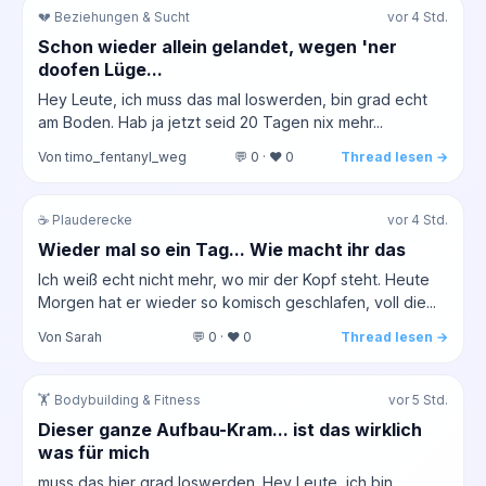
💔 Beziehungen & Sucht
vor 4 Std.
Schon wieder allein gelandet, wegen 'ner
doofen Lüge...
Hey Leute, ich muss das mal loswerden, bin grad echt
am Boden. Hab ja jetzt seid 20 Tagen nix mehr...
Von timo_fentanyl_weg
💬 0 · ❤️ 0
Thread lesen →
☕ Plauderecke
vor 4 Std.
Wieder mal so ein Tag... Wie macht ihr das
Ich weiß echt nicht mehr, wo mir der Kopf steht. Heute
Morgen hat er wieder so komisch geschlafen, voll die...
Von Sarah
💬 0 · ❤️ 0
Thread lesen →
🏋️ Bodybuilding & Fitness
vor 5 Std.
Dieser ganze Aufbau-Kram... ist das wirklich
was für mich
muss das hier grad loswerden. Hey Leute, ich bin