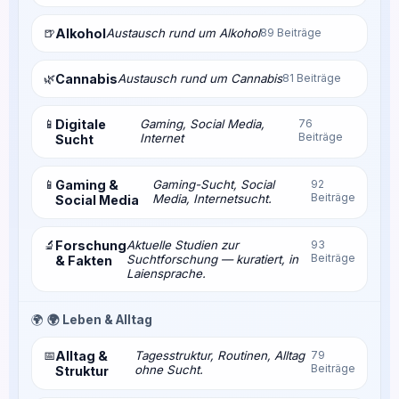
🍺
Alkohol
Austausch rund um Alkohol
89 Beiträge
🌿
Cannabis
Austausch rund um Cannabis
81 Beiträge
📱
Digitale
Gaming, Social Media,
76
Beiträge
Internet
Sucht
📱
Gaming &
Gaming-Sucht, Social
92
Beiträge
Media, Internetsucht.
Social Media
🔬
Forschung
Aktuelle Studien zur
93
Beiträge
Suchtforschung — kuratiert, in
& Fakten
Laiensprache.
🌍
🌍 Leben & Alltag
📅
Alltag &
Tagesstruktur, Routinen, Alltag
79
Beiträge
ohne Sucht.
Struktur