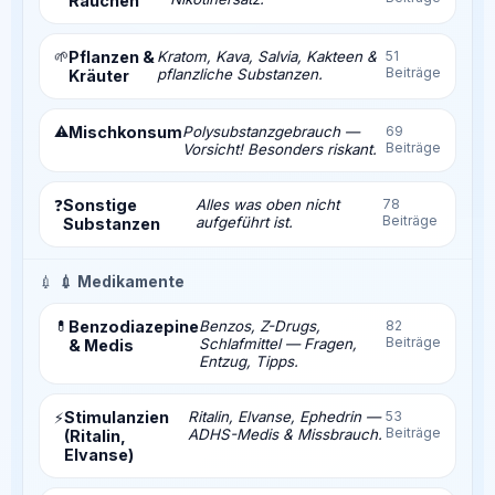
Rauchen
🌱
Pflanzen &
Kratom, Kava, Salvia, Kakteen &
51
Beiträge
pflanzliche Substanzen.
Kräuter
⚠️
Mischkonsum
Polysubstanzgebrauch —
69
Beiträge
Vorsicht! Besonders riskant.
Sonstige
Alles was oben nicht
78
❓
Beiträge
aufgeführt ist.
Substanzen
💉
💉 Medikamente
💊
Benzodiazepine
Benzos, Z-Drugs,
82
Beiträge
Schlafmittel — Fragen,
& Medis
Entzug, Tipps.
Stimulanzien
Ritalin, Elvanse, Ephedrin —
53
⚡
Beiträge
ADHS-Medis & Missbrauch.
(Ritalin,
Elvanse)