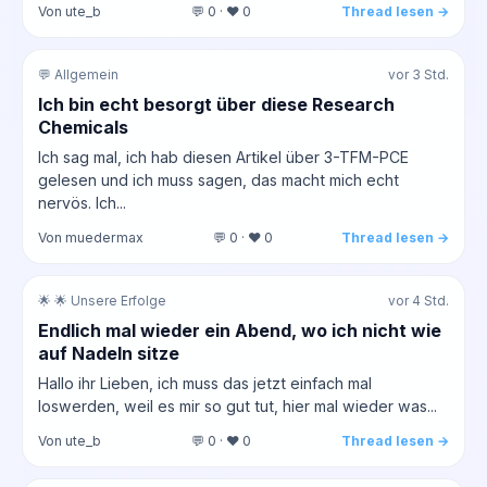
Von ute_b
💬 0 · ❤️ 0
Thread lesen →
💬 Allgemein
vor 3 Std.
Ich bin echt besorgt über diese Research
Chemicals
Ich sag mal, ich hab diesen Artikel über 3-TFM-PCE
gelesen und ich muss sagen, das macht mich echt
nervös. Ich...
Von muedermax
💬 0 · ❤️ 0
Thread lesen →
🌟 🌟 Unsere Erfolge
vor 4 Std.
Endlich mal wieder ein Abend, wo ich nicht wie
auf Nadeln sitze
Hallo ihr Lieben, ich muss das jetzt einfach mal
loswerden, weil es mir so gut tut, hier mal wieder was...
Von ute_b
💬 0 · ❤️ 0
Thread lesen →