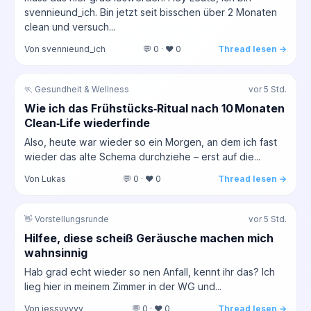
svennieund_ich. Bin jetzt seit bisschen über 2 Monaten
clean und versuch...
Von svennieund_ich
💬 0 · ❤️ 0
Thread lesen →
🏃 Gesundheit & Wellness
vor 5 Std.
Wie ich das Frühstücks‑Ritual nach 10 Monaten
Clean‑Life wiederfinde
Also, heute war wieder so ein Morgen, an dem ich fast
wieder das alte Schema durchziehe – erst auf die...
Von Lukas
💬 0 · ❤️ 0
Thread lesen →
👋 Vorstellungsrunde
vor 5 Std.
Hilfee, diese scheiß Geräusche machen mich
wahnsinnig
Hab grad echt wieder so nen Anfall, kennt ihr das? Ich
lieg hier in meinem Zimmer in der WG und...
Von jessyyyyy
💬 0 · ❤️ 0
Thread lesen →