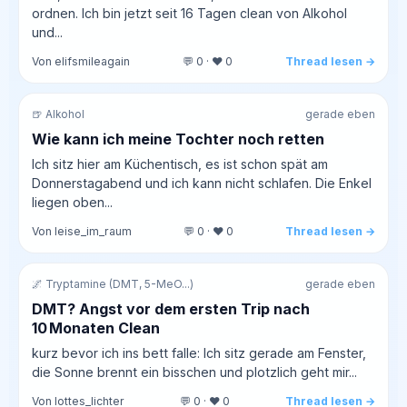
ordnen. Ich bin jetzt seit 16 Tagen clean von Alkohol
und...
Von elifsmileagain
💬 0 · ❤️ 0
Thread lesen →
🍺 Alkohol
gerade eben
Wie kann ich meine Tochter noch retten
Ich sitz hier am Küchentisch, es ist schon spät am
Donnerstagabend und ich kann nicht schlafen. Die Enkel
liegen oben...
Von leise_im_raum
💬 0 · ❤️ 0
Thread lesen →
🌌 Tryptamine (DMT, 5-MeO...)
gerade eben
DMT? Angst vor dem ersten Trip nach
10 Monaten Clean
kurz bevor ich ins bett falle: Ich sitz gerade am Fenster,
die Sonne brennt ein bisschen und plotzlich geht mir...
Von lottes_lichter
💬 0 · ❤️ 0
Thread lesen →