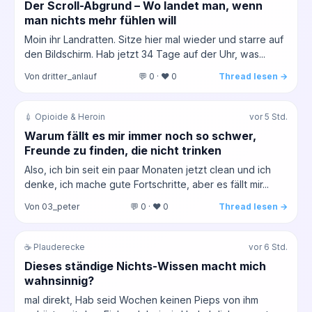
Der Scroll-Abgrund – Wo landet man, wenn
man nichts mehr fühlen will
Moin ihr Landratten. Sitze hier mal wieder und starre auf
den Bildschirm. Hab jetzt 34 Tage auf der Uhr, was...
Von dritter_anlauf
💬 0 · ❤️ 0
Thread lesen →
💉 Opioide & Heroin
vor 5 Std.
Warum fällt es mir immer noch so schwer,
Freunde zu finden, die nicht trinken
Also, ich bin seit ein paar Monaten jetzt clean und ich
denke, ich mache gute Fortschritte, aber es fällt mir...
Von 03_peter
💬 0 · ❤️ 0
Thread lesen →
☕ Plauderecke
vor 6 Std.
Dieses ständige Nichts-Wissen macht mich
wahnsinnig?
mal direkt, Hab seid Wochen keinen Pieps von ihm