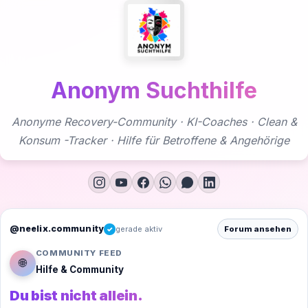
Zum
Inhalt
springen
Anonym Suchthilfe
Anonyme Recovery-Community · KI-Coaches · Clean &
Konsum -Tracker · Hilfe für Betroffene & Angehörige
@neelix.community
gerade aktiv
Forum ansehen
✓
COMMUNITY FEED
🌐
Hilfe & Community
Du bist nicht allein.