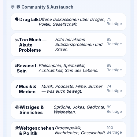
💬
💬 Community & Austausch
Drugtalk
Offene Diskussionen über Drogen,
75
🗣️
Beiträge
Politik, Gesellschaft.
Too Much —
Hilfe bei akuten
85
🆘
Beiträge
Substanzproblemen und
Akute
Krisen.
Probleme
Bewusst-
Philosophie, Spiritualität,
88
🕯️
Beiträge
Achtsamkeit, Sinn des Lebens.
Sein
🎵
Musik &
Musik, Podcasts, Filme, Bücher
74
Beiträge
— was euch bewegt.
Medien
😂
Witziges &
Sprüche, Jokes, Gedichte,
89
Beiträge
Weisheiten.
Sinnliches
Weltgeschehen
Drogenpolitik,
100
🌍
Beiträge
Nachrichten, Gesellschaft.
& Politik