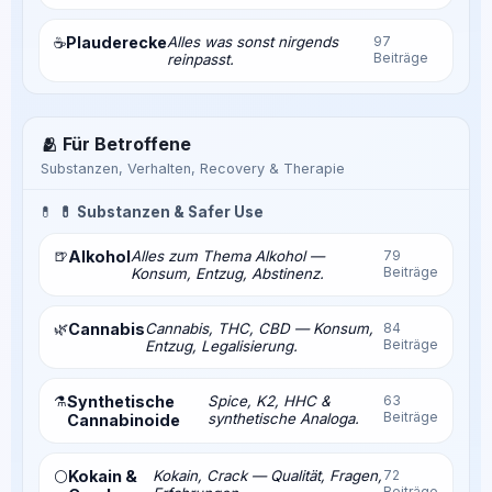
Plauderecke
Alles was sonst nirgends
97
☕
Beiträge
reinpasst.
🫂 Für Betroffene
Substanzen, Verhalten, Recovery & Therapie
💊
💊 Substanzen & Safer Use
🍺
Alkohol
Alles zum Thema Alkohol —
79
Beiträge
Konsum, Entzug, Abstinenz.
🌿
Cannabis
Cannabis, THC, CBD — Konsum,
84
Beiträge
Entzug, Legalisierung.
⚗️
Synthetische
Spice, K2, HHC &
63
Beiträge
synthetische Analoga.
Cannabinoide
Kokain &
Kokain, Crack — Qualität, Fragen,
72
⚪
Beiträge