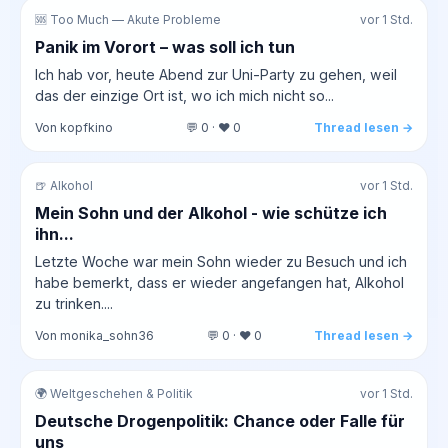
🆘 Too Much — Akute Probleme
vor 1 Std.
Panik im Vorort – was soll ich tun
Ich hab vor, heute Abend zur Uni-Party zu gehen, weil
das der einzige Ort ist, wo ich mich nicht so...
Von kopfkino
💬 0 · ❤️ 0
Thread lesen →
🍺 Alkohol
vor 1 Std.
Mein Sohn und der Alkohol - wie schütze ich
ihn...
Letzte Woche war mein Sohn wieder zu Besuch und ich
habe bemerkt, dass er wieder angefangen hat, Alkohol
zu trinken....
Von monika_sohn36
💬 0 · ❤️ 0
Thread lesen →
🌍 Weltgeschehen & Politik
vor 1 Std.
Deutsche Drogenpolitik: Chance oder Falle für
uns