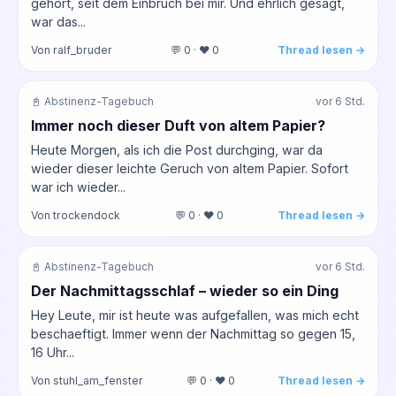
gehört, seit dem Einbruch bei mir. Und ehrlich gesagt,
war das...
Von ralf_bruder
💬 0 · ❤️ 0
Thread lesen →
📓 Abstinenz-Tagebuch
vor 6 Std.
Immer noch dieser Duft von altem Papier?
Heute Morgen, als ich die Post durchging, war da
wieder dieser leichte Geruch von altem Papier. Sofort
war ich wieder...
Von trockendock
💬 0 · ❤️ 0
Thread lesen →
📓 Abstinenz-Tagebuch
vor 6 Std.
Der Nachmittagsschlaf – wieder so ein Ding
Hey Leute, mir ist heute was aufgefallen, was mich echt
beschaeftigt. Immer wenn der Nachmittag so gegen 15,
16 Uhr...
Von stuhl_am_fenster
💬 0 · ❤️ 0
Thread lesen →