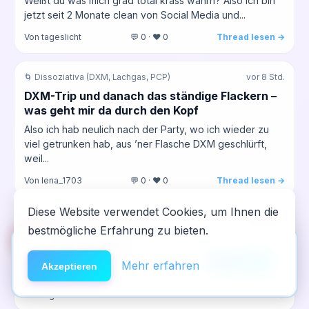
Weißt du was mich grad total krass wahrn? Also ich bin
jetzt seit 2 Monate clean von Social Media und...
Von tageslicht
💬 0 · ❤️ 0
Thread lesen →
🌀 Dissoziativa (DXM, Lachgas, PCP)
vor 8 Std.
DXM-Trip und danach das ständige Flackern –
was geht mir da durch den Kopf
Also ich hab neulich nach der Party, wo ich wieder zu
viel getrunken hab, aus ’ner Flasche DXM geschlürft,
weil...
Von lena_1703
💬 0 · ❤️ 0
Thread lesen →
Diese Website verwendet Cookies, um Ihnen die
⚡ Stimulanzien (Ritalin, Elvanse)
vor 9 Std.
bestmögliche Erfahrung zu bieten.
🆘
Hilfe
Ritalin zum Durchhalten – hilft's wirklich
App installieren
Hey Leute, ich bin jetzt seit 2 Monate clean von Social
×
NeelixberliN auf dem Homescreen —
Anleitung
Mehr erfahren
Akzeptieren
Media und Gaming und versuch mich im Azubi‑Alltag zu...
wie eine echte App.
Von tageslicht
💬 0 · ❤️ 0
Thread lesen →