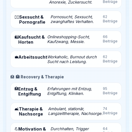
Beiträge
Anorexie, Zuckersucht.
Sexsucht &
Pornosucht, Sexsucht,
62
❤️‍🔥
Beiträge
zwanghaftes Verhalten.
Pornografie
Kaufsucht &
Onlineshopping-Sucht,
66
🛍️
Beiträge
Kaufzwang, Messie.
Horten
💼
Arbeitssucht
Workaholic, Burnout durch
62
Beiträge
Sucht nach Leistung.
🏥
🏥 Recovery & Therapie
🏥
Entzug &
Erfahrungen mit Entzug,
95
Beiträge
Entgiftung, Kliniken.
Entgiftung
Therapie &
Ambulant, stationär,
74
🛋️
Beiträge
Langzeittherapie, Nachsorge.
Nachsorge
💪
Motivation &
Durchhalten, Trigger
64