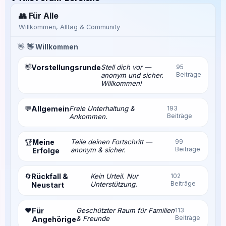
👥 Für Alle
Willkommen, Alltag & Community
👋
👋 Willkommen
👋
Vorstellungsrunde
Stell dich vor —
95
Beiträge
anonym und sicher.
Willkommen!
💬
Allgemein
Freie Unterhaltung &
193
Beiträge
Ankommen.
Meine
Teile deinen Fortschritt —
99
🏆
Beiträge
anonym & sicher.
Erfolge
🔄
Rückfall &
Kein Urteil. Nur
102
Beiträge
Unterstützung.
Neustart
❤️
Für
Geschützter Raum für Familien
113
Beiträge
& Freunde
Angehörige