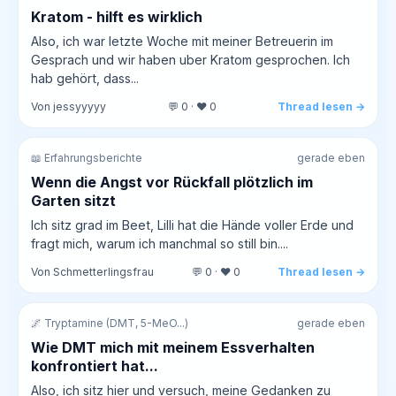
Kratom - hilft es wirklich
Also, ich war letzte Woche mit meiner Betreuerin im
Gesprach und wir haben uber Kratom gesprochen. Ich
hab gehört, dass...
Von jessyyyyy
💬 0 · ❤️ 0
Thread lesen →
📖 Erfahrungsberichte
gerade eben
Wenn die Angst vor Rückfall plötzlich im
Garten sitzt
Ich sitz grad im Beet, Lilli hat die Hände voller Erde und
fragt mich, warum ich manchmal so still bin....
Von Schmetterlingsfrau
💬 0 · ❤️ 0
Thread lesen →
🌌 Tryptamine (DMT, 5-MeO...)
gerade eben
Wie DMT mich mit meinem Essverhalten
konfrontiert hat...
Also, ich sitz hier und versuch, meine Gedanken zu