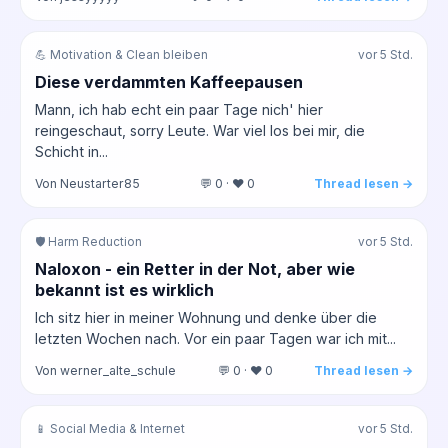
💪 Motivation & Clean bleiben
vor 5 Std.
Diese verdammten Kaffeepausen
Mann, ich hab echt ein paar Tage nich' hier
reingeschaut, sorry Leute. War viel los bei mir, die
Schicht in...
Von Neustarter85
💬 0 · ❤️ 0
Thread lesen →
🛡️ Harm Reduction
vor 5 Std.
Naloxon - ein Retter in der Not, aber wie
bekannt ist es wirklich
Ich sitz hier in meiner Wohnung und denke über die
letzten Wochen nach. Vor ein paar Tagen war ich mit...
Von werner_alte_schule
💬 0 · ❤️ 0
Thread lesen →
📱 Social Media & Internet
vor 5 Std.