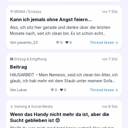
💜 MDMA / Ecstasy
vor 7 Std.
Kann ich jemals ohne Angst feiern...
Also, ich sitz hier gerade und denke über die letzten
Monate nach, seit ich clean bin. Es ist schon echt...
Von yasemin_23
💬 0 · ❤️ 0
Thread lesen →
🏥 Entzug & Entgiftung
vor 7 Std.
Beitrag
HAUSARBEIT – Mein Nemesis, seid ich clean bin Alter, ich
glaub, ich hab mehr mit dem Staub unter meinem Sofa...
Von Lukas
💬 0 · ❤️ 0
Thread lesen →
📱 Gaming & Social Media
vor 8 Std.
Wenn das Handy nicht mehr da ist, aber die
Sucht geblieben ist 😔