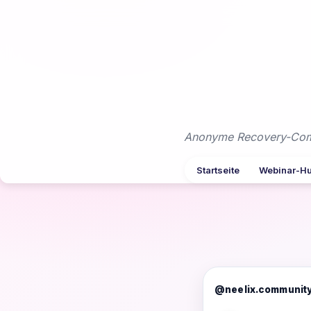
Zum
Inhalt
springen
Anonyme Recovery-Commu
Startseite
Webinar-H
@neelix.communit