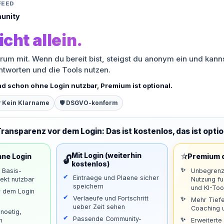
FEED
unity
icht allein.
orum mit. Wenn du bereit bist, steigst du anonym ein und kann
antworten und die Tools nutzen.
nd schon ohne Login nutzbar, Premium ist optional.
 Kein Klarname
🛡️ DSGVO-konform
Transparenz vor dem Login: Das ist kostenlos, das ist optio
⭐
Mit Login (weiterhin
hne Login
Premium o
🔓
kostenlos)
d Basis-
Unbegrenz
Eintraege und Plaene sicher
ekt nutzbar
Nutzung f
speichern
und KI-Too
r dem Login
Verlaeufe und Fortschritt
Mehr Tiefe
ueber Zeit sehen
Coaching u
noetig,
Passende Community-
n
Erweiterte