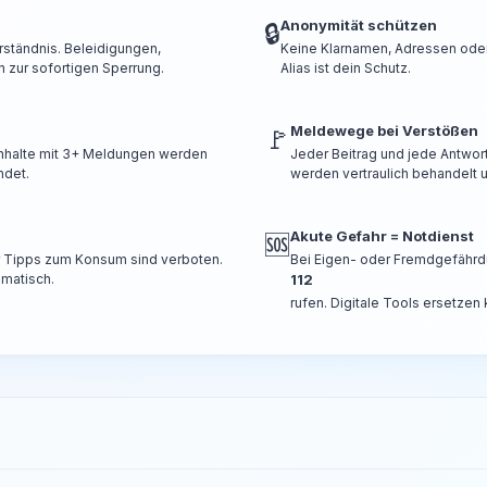
Anonymität schützen
🔒
rständnis. Beleidigungen,
Keine Klarnamen, Adressen oder 
 zur sofortigen Sperrung.
Alias ist dein Schutz.
Meldewege bei Verstößen
🚩
 Inhalte mit 3+ Meldungen werden
Jeder Beitrag und jede Antwor
ndet.
werden vertraulich behandelt u
Akute Gefahr = Notdienst
🆘
er Tipps zum Konsum sind verboten.
Bei Eigen- oder Fremdgefährd
omatisch.
112
rufen. Digitale Tools ersetzen