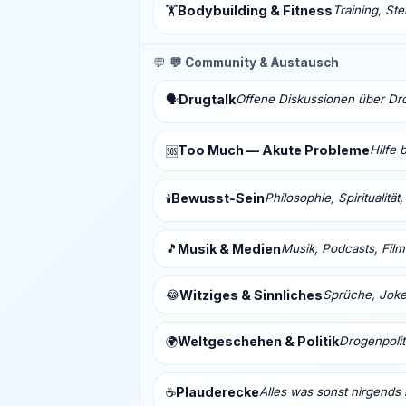
Bodybuilding & Fitness
Training, St
🏋️
💬
💬 Community & Austausch
Drugtalk
Offene Diskussionen über Drog
🗣️
Too Much — Akute Probleme
Hilfe 
🆘
Bewusst-Sein
Philosophie, Spiritualitä
🕯️
🎵
Musik & Medien
Musik, Podcasts, Fil
😂
Witziges & Sinnliches
Sprüche, Joke
Weltgeschehen & Politik
Drogenpolit
🌍
Plauderecke
Alles was sonst nirgends 
☕