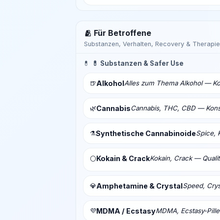
🫂 Für Betroffene
Substanzen, Verhalten, Recovery & Therapie
💊
💊 Substanzen & Safer Use
🍺
Alkohol
Alles zum Thema Alkohol — Ko
🌿
Cannabis
Cannabis, THC, CBD — Konsu
⚗️
Synthetische Cannabinoide
Spice, 
Kokain & Crack
Kokain, Crack — Qualit
⚪
💎
Amphetamine & Crystal
Speed, Crys
💜
MDMA / Ecstasy
MDMA, Ecstasy-Pill