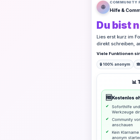
COMMUNITY 
🌐
Hilfe & Comm
Du bist n
Lies erst kurz im F
direkt schreiben, 
Viele Funktionen si
🔒 100% anonym

📊 
🆓
Kostenlos o
Soforthilfe un
Werkzeuge dir
Community vo
anschauen
Kein Klarname 
anonym starte