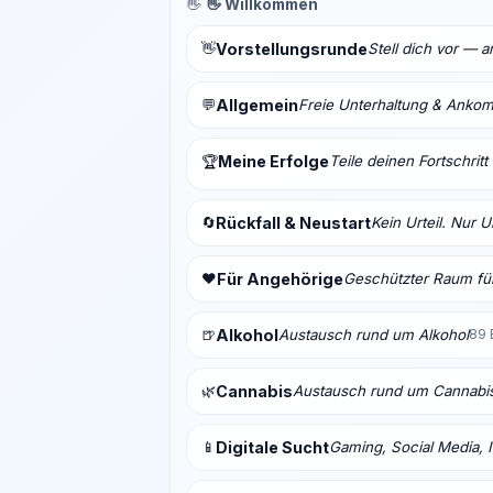
👋
👋 Willkommen
👋
Vorstellungsrunde
Stell dich vor — 
💬
Allgemein
Freie Unterhaltung & Anko
Meine Erfolge
Teile deinen Fortschrit
🏆
🔄
Rückfall & Neustart
Kein Urteil. Nur 
❤️
Für Angehörige
Geschützter Raum für
🍺
Alkohol
Austausch rund um Alkohol
89 
🌿
Cannabis
Austausch rund um Cannabi
📱
Digitale Sucht
Gaming, Social Media, I