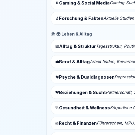
📱
Gaming & Social Media
Gaming-Sucht
🔬
Forschung & Fakten
Aktuelle Studien
🌍
🌍 Leben & Alltag
📅
Alltag & Struktur
Tagesstruktur, Routi
💼
Beruf & Alltag
Arbeit finden, Bewerbu
🧠
Psyche & Dualdiagnosen
Depressio
💔
Beziehungen & Sucht
Partnerschaft, 
🏃
Gesundheit & Wellness
Körperliche 
⚖️
Recht & Finanzen
Führerschein, MPU,