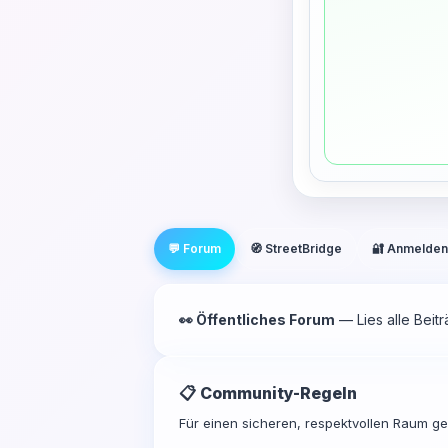
💬 Forum
🧭 StreetBridge
🔐 Anmelden
👀 Öffentliches Forum
— Lies alle Beit
📋 Community-Regeln
Für einen sicheren, respektvollen Raum gel