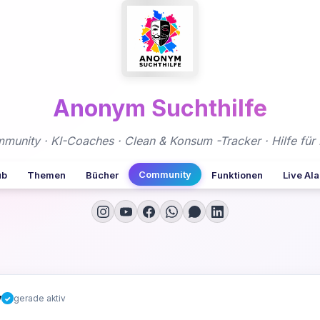
Anonym Suchthilfe
nity · KI-Coaches · Clean & Konsum -Tracker · Hilfe für 
Community
ub
Themen
Bücher
Funktionen
Live Al
y
gerade aktiv
✓