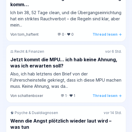
komm…
Ich bin 38, 52 Tage clean, und die Übergangseinrichtung
hat ein striktes Rauchverbot – die Regeln sind klar, aber
mein...
Von tom_haftent
💬 0 · ❤️ 0
Thread lesen →
⚖️ Recht & Finanzen
vor 6 Std.
Jetzt kommt die MPU... ich hab keine Ahnung,
was ich erwarten soll?
Also, ich hab letztens den Brief von der
Führerscheinstelle gekriegt, dass ich diese MPU machen
muss. Keine Ahnung, was da...
Von schattenboxer
💬 1 · ❤️ 1
Thread lesen →
🧠 Psyche & Dualdiagnosen
vor 14 Std.
Wenn die Angst plötzlich wieder laut wird –
was tun