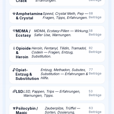
Erfahrungen.
Crack
💎
Amphetamine
Speed, Crystal Meth, Pep —
68
Beiträge
Fragen, Tipps, Erfahrungen.
& Crystal
💜
MDMA /
MDMA, Ecstasy-Pillen — Wirkung,
58
Beiträge
Safer Use, Warnungen.
Ecstasy
💉
Opioide
Heroin, Fentanyl, Tilidin, Tramadol,
82
Beiträge
Codein — Fragen, Entzug,
&
Substitution.
Heroin
Opiat-
Entzug, Methadon, Subutex,
77
🔓
Beiträge
Substitution — Erfahrungen &
Entzug &
Hilfe.
Substitution
🌈
LSD
LSD, Pappen, Trips — Erfahrungen,
53
Beiträge
Warnungen, Tipps.
🍄
Psilocybin /
Zauberpilze, Trüffel —
63
Beiträge
Sorten, Dosierung,
Magic