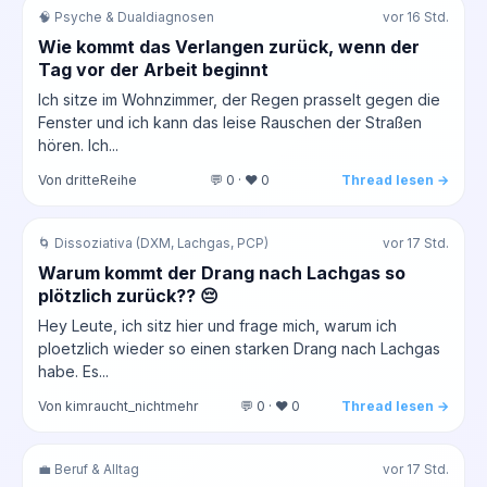
🧠 Psyche & Dualdiagnosen
vor 16 Std.
Wie kommt das Verlangen zurück, wenn der
Tag vor der Arbeit beginnt
Ich sitze im Wohnzimmer, der Regen prasselt gegen die
Fenster und ich kann das leise Rauschen der Straßen
hören. Ich...
Von dritteReihe
💬 0 · ❤️ 0
Thread lesen →
🌀 Dissoziativa (DXM, Lachgas, PCP)
vor 17 Std.
Warum kommt der Drang nach Lachgas so
plötzlich zurück?? 😔
Hey Leute, ich sitz hier und frage mich, warum ich
ploetzlich wieder so einen starken Drang nach Lachgas
habe. Es...
Von kimraucht_nichtmehr
💬 0 · ❤️ 0
Thread lesen →
💼 Beruf & Alltag
vor 17 Std.