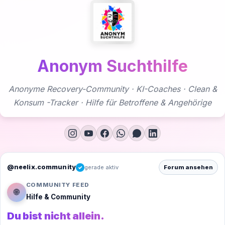
Zum
Inhalt
springen
Anonym Suchthilfe
Anonyme Recovery-Community · KI-Coaches · Clean &
Konsum -Tracker · Hilfe für Betroffene & Angehörige
@neelix.community
gerade aktiv
Forum ansehen
✓
COMMUNITY FEED
🌐
Hilfe & Community
Du bist nicht allein.