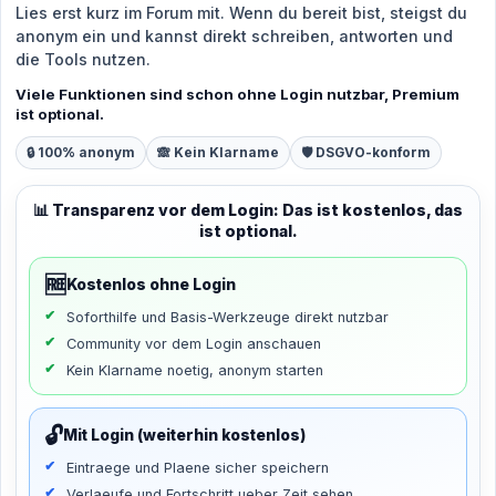
Lies erst kurz im Forum mit. Wenn du bereit bist, steigst du
anonym ein und kannst direkt schreiben, antworten und
die Tools nutzen.
Viele Funktionen sind schon ohne Login nutzbar, Premium
ist optional.
🔒 100% anonym
🙈 Kein Klarname
🛡️ DSGVO-konform
📊 Transparenz vor dem Login: Das ist kostenlos, das
ist optional.
🆓
Kostenlos ohne Login
Soforthilfe und Basis-Werkzeuge direkt nutzbar
Community vor dem Login anschauen
Kein Klarname noetig, anonym starten
🔓
Mit Login (weiterhin kostenlos)
Eintraege und Plaene sicher speichern
Verlaeufe und Fortschritt ueber Zeit sehen