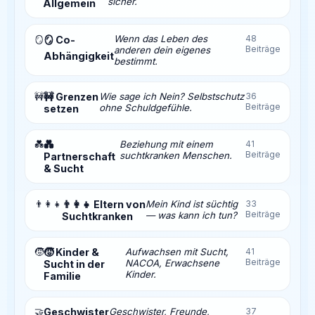
sicher.
Allgemein
Wenn das Leben des
48
🪞
🪞 Co-
Beiträge
anderen dein eigenes
Abhängigkeit
bestimmt.
🚧
🚧 Grenzen
Wie sage ich Nein? Selbstschutz
36
Beiträge
ohne Schuldgefühle.
setzen
💑
💑
Beziehung mit einem
41
Beiträge
suchtkranken Menschen.
Partnerschaft
& Sucht
👨‍👩‍👧
👨‍👩‍👧 Eltern von
Mein Kind ist süchtig
33
Beiträge
— was kann ich tun?
Suchtkranken
🧒
🧒 Kinder &
Aufwachsen mit Sucht,
41
Beiträge
NACOA, Erwachsene
Sucht in der
Kinder.
Familie
🤝
Geschwister
Geschwister, Freunde,
37