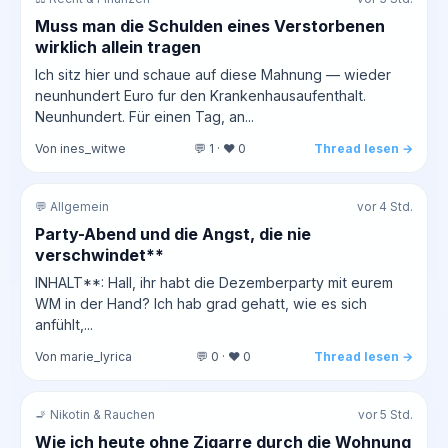
Muss man die Schulden eines Verstorbenen
wirklich allein tragen
Ich sitz hier und schaue auf diese Mahnung — wieder
neunhundert Euro fur den Krankenhausaufenthalt.
Neunhundert. Für einen Tag, an...
Von ines_witwe
💬 1 · ❤️ 0
Thread lesen →
💬 Allgemein
vor 4 Std.
Party-Abend und die Angst, die nie
verschwindet**
INHALT**: Hall, ihr habt die Dezemberparty mit eurem
WM in der Hand? Ich hab grad gehatt, wie es sich
anfühlt,...
Von marie_lyrica
💬 0 · ❤️ 0
Thread lesen →
🚬 Nikotin & Rauchen
vor 5 Std.
Wie ich heute ohne Zigarre durch die Wohnung