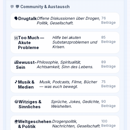
💬
💬 Community & Austausch
Drugtalk
Offene Diskussionen über Drogen,
76
🗣️
Beiträge
Politik, Gesellschaft.
Too Much —
Hilfe bei akuten
85
🆘
Beiträge
Substanzproblemen und
Akute
Krisen.
Probleme
Bewusst-
Philosophie, Spiritualität,
89
🕯️
Beiträge
Achtsamkeit, Sinn des Lebens.
Sein
🎵
Musik &
Musik, Podcasts, Filme, Bücher
75
Beiträge
— was euch bewegt.
Medien
😂
Witziges &
Sprüche, Jokes, Gedichte,
90
Beiträge
Weisheiten.
Sinnliches
Weltgeschehen
Drogenpolitik,
100
🌍
Beiträge
Nachrichten, Gesellschaft.
& Politik