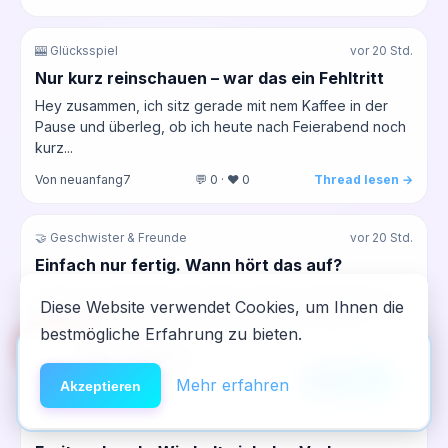
🎰 Glücksspiel
vor 20 Std.
Nur kurz reinschauen – war das ein Fehltritt
Hey zusammen, ich sitz gerade mit nem Kaffee in der
Pause und überleg, ob ich heute nach Feierabend noch
kurz...
Von neuanfang7
💬 0 · ❤️ 0
Thread lesen →
🤝 Geschwister & Freunde
vor 20 Std.
Einfach nur fertig. Wann hört das auf?
Leute, ich weiß echt nicht mehr weiter. Ich bin heute so
Diese Website verwendet Cookies, um Ihnen die
müde, kaum geschlafen, weil das Baby die ganze
bestmögliche Erfahrung zu bieten.
Nacht...
🆘
Hilfe
App installieren
Von Sarah
💬 0 · ❤️ 0
Thread lesen →
×
NeelixberliN auf dem Homescreen —
Anleitung
Mehr erfahren
Akzeptieren
wie eine echte App.
🏥 Entzug & Entgiftung
vor 20 Std.