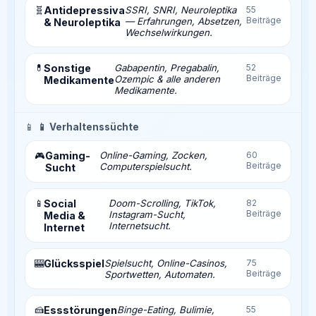
🧬
Antidepressiva
SSRI, SNRI, Neuroleptika
55
Beiträge
— Erfahrungen, Absetzen,
& Neuroleptika
Wechselwirkungen.
💊
Sonstige
Gabapentin, Pregabalin,
52
Beiträge
Ozempic & alle anderen
Medikamente
Medikamente.
📱
📱 Verhaltenssüchte
Gaming-
Online-Gaming, Zocken,
60
🎮
Beiträge
Computerspielsucht.
Sucht
📱
Social
Doom-Scrolling, TikTok,
82
Beiträge
Instagram-Sucht,
Media &
Internetsucht.
Internet
🎰
Glücksspiel
Spielsucht, Online-Casinos,
75
Beiträge
Sportwetten, Automaten.
🍰
Essstörungen
Binge-Eating, Bulimie,
55