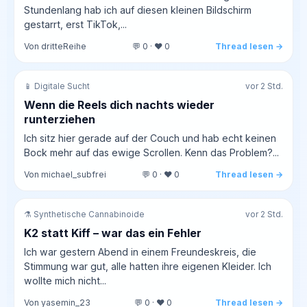
Stundenlang hab ich auf diesen kleinen Bildschirm
gestarrt, erst TikTok,...
Von dritteReihe
💬 0 · ❤️ 0
Thread lesen →
📱 Digitale Sucht
vor 2 Std.
Wenn die Reels dich nachts wieder
runterziehen
Ich sitz hier gerade auf der Couch und hab echt keinen
Bock mehr auf das ewige Scrollen. Kenn das Problem?...
Von michael_subfrei
💬 0 · ❤️ 0
Thread lesen →
⚗️ Synthetische Cannabinoide
vor 2 Std.
K2 statt Kiff – war das ein Fehler
Ich war gestern Abend in einem Freundeskreis, die
Stimmung war gut, alle hatten ihre eigenen Kleider. Ich
wollte mich nicht...
Von yasemin_23
💬 0 · ❤️ 0
Thread lesen →