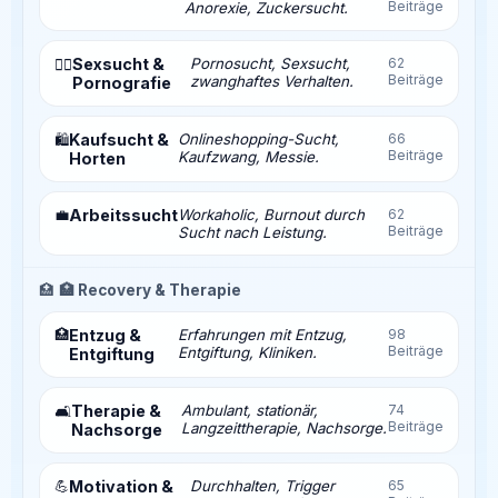
Beiträge
Anorexie, Zuckersucht.
Sexsucht &
Pornosucht, Sexsucht,
62
❤️‍🔥
Beiträge
zwanghaftes Verhalten.
Pornografie
Kaufsucht &
Onlineshopping-Sucht,
66
🛍️
Beiträge
Kaufzwang, Messie.
Horten
💼
Arbeitssucht
Workaholic, Burnout durch
62
Beiträge
Sucht nach Leistung.
🏥
🏥 Recovery & Therapie
🏥
Entzug &
Erfahrungen mit Entzug,
98
Beiträge
Entgiftung, Kliniken.
Entgiftung
Therapie &
Ambulant, stationär,
74
🛋️
Beiträge
Langzeittherapie, Nachsorge.
Nachsorge
💪
Motivation &
Durchhalten, Trigger
65