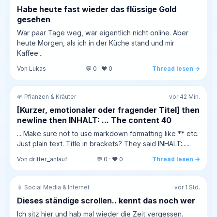
Habe heute fast wieder das flüssige Gold
gesehen
War paar Tage weg, war eigentlich nicht online. Aber
heute Morgen, als ich in der Küche stand und mir
Kaffee...
Von Lukas
💬 0 · ❤️ 0
Thread lesen →
🌱 Pflanzen & Kräuter
vor 42 Min.
[Kurzer, emotionaler oder fragender Titel] then
newline then INHALT: ... The content 40
... Make sure not to use markdown formatting like ** etc.
Just plain text. Title in brackets? They said INHALT:......
Von dritter_anlauf
💬 0 · ❤️ 0
Thread lesen →
📱 Social Media & Internet
vor 1 Std.
Dieses ständige scrollen.. kennt das noch wer
Ich sitz hier und hab mal wieder die Zeit vergessen.