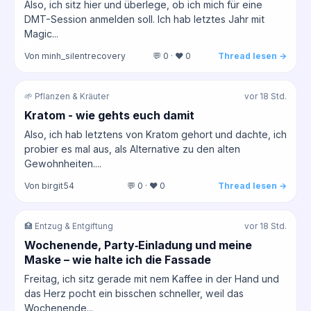
Also, ich sitz hier und überlege, ob ich mich für eine
DMT-Session anmelden soll. Ich hab letztes Jahr mit
Magic...
Von minh_silentrecovery
💬 0 · ❤️ 0
Thread lesen →
🌱 Pflanzen & Kräuter
vor 18 Std.
Kratom - wie gehts euch damit
Also, ich hab letztens von Kratom gehort und dachte, ich
probier es mal aus, als Alternative zu den alten
Gewohnheiten....
Von birgit54
💬 0 · ❤️ 0
Thread lesen →
🏥 Entzug & Entgiftung
vor 18 Std.
Wochenende, Party‑Einladung und meine
Maske – wie halte ich die Fassade
Freitag, ich sitz gerade mit nem Kaffee in der Hand und
das Herz pocht ein bisschen schneller, weil das
Wochenende...