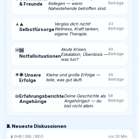
Beiträge
Kollegen — wenn
& Freunde
Nahestehende betroffen sind.
🧘
🧘
Vergiss dich nicht!
43
Beiträge
Wellness, Kraft tanken,
Selbstfürsorge
eigene Therapie.
Akute Krisen,
40
🆘
🆘
Beiträge
Eskalation, Überdosis —
Notfallsituationen
was tun?
🌟
🌟 Unsere
Kleine und große Erfolge —
40
Beiträge
teile, was gut läuft.
Erfolge
📖
Erfahrungsberichte
Deine Geschichte als
58
Beiträge
Angehörige/r — du
Angehörige
bist nicht allein.
🧵 Neueste Diskussionen
🧪 GHB / GBL / BDO
vor 20 Min.