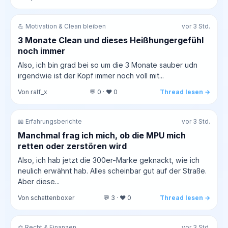
💪 Motivation & Clean bleiben
vor 3 Std.
3 Monate Clean und dieses Heißhungergefühl
noch immer
Also, ich bin grad bei so um die 3 Monate sauber udn
irgendwie ist der Kopf immer noch voll mit...
Von ralf_x
💬 0 · ❤️ 0
Thread lesen →
📖 Erfahrungsberichte
vor 3 Std.
Manchmal frag ich mich, ob die MPU mich
retten oder zerstören wird
Also, ich hab jetzt die 300er-Marke geknackt, wie ich
neulich erwähnt hab. Alles scheinbar gut auf der Straße.
Aber diese...
Von schattenboxer
💬 3 · ❤️ 0
Thread lesen →
⚖️ Recht & Finanzen
vor 3 Std.