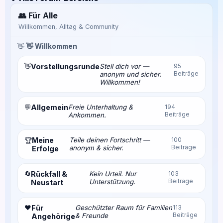
👥 Für Alle
Willkommen, Alltag & Community
👋
👋 Willkommen
👋
Vorstellungsrunde
Stell dich vor —
95
Beiträge
anonym und sicher.
Willkommen!
💬
Allgemein
Freie Unterhaltung &
194
Beiträge
Ankommen.
Meine
Teile deinen Fortschritt —
100
🏆
Beiträge
anonym & sicher.
Erfolge
🔄
Rückfall &
Kein Urteil. Nur
103
Beiträge
Unterstützung.
Neustart
❤️
Für
Geschützter Raum für Familien
113
Beiträge
& Freunde
Angehörige