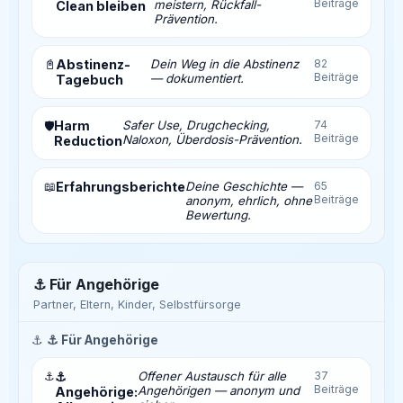
Beiträge
meistern, Rückfall-
Clean bleiben
Prävention.
📓
Abstinenz-
Dein Weg in die Abstinenz
82
Beiträge
— dokumentiert.
Tagebuch
Harm
Safer Use, Drugchecking,
74
🛡️
Beiträge
Naloxon, Überdosis-Prävention.
Reduction
📖
Erfahrungsberichte
Deine Geschichte —
65
Beiträge
anonym, ehrlich, ohne
Bewertung.
⚓ Für Angehörige
Partner, Eltern, Kinder, Selbstfürsorge
⚓
⚓ Für Angehörige
⚓
⚓
Offener Austausch für alle
37
Beiträge
Angehörigen — anonym und
Angehörige: