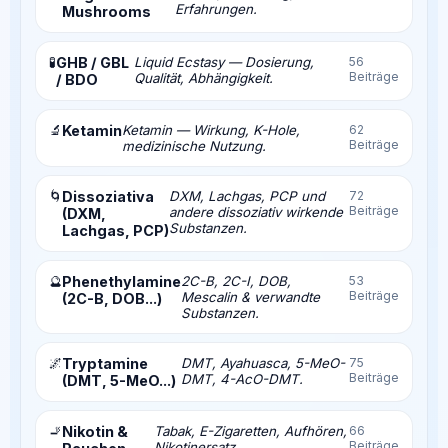
Erfahrungen.
Mushrooms
🧪
GHB / GBL
Liquid Ecstasy — Dosierung,
56
Beiträge
Qualität, Abhängigkeit.
/ BDO
🔬
Ketamin
Ketamin — Wirkung, K-Hole,
62
Beiträge
medizinische Nutzung.
🌀
Dissoziativa
DXM, Lachgas, PCP und
72
Beiträge
andere dissoziativ wirkende
(DXM,
Substanzen.
Lachgas, PCP)
🔮
Phenethylamine
2C-B, 2C-I, DOB,
53
Beiträge
Mescalin & verwandte
(2C-B, DOB...)
Substanzen.
🌌
Tryptamine
DMT, Ayahuasca, 5-MeO-
75
Beiträge
DMT, 4-AcO-DMT.
(DMT, 5-MeO...)
🚬
Nikotin &
Tabak, E-Zigaretten, Aufhören,
66
Beiträge
Nikotinersatz.