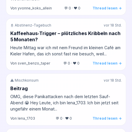
Von yvonne_koks_allein
💬 0 · ❤️ 0
Thread lesen →
📓 Abstinenz-Tagebuch
vor 18 Std.
Kaffeehaus‑Trigger – plötzliches Kribbeln nach
5 Monaten?
Heute Mittag war ich mit nem Freund im kleinen Café am
Kieler Hafen, das ich sonst fast nie besuch, weil...
Von sven_benzo_taper
💬 0 · ❤️ 0
Thread lesen →
⚠️ Mischkonsum
vor 18 Std.
Beitrag
OMG, diese Panikattacken nach dem letzten Sauf-
Abend 😭 Hey Leute, ich bin lena_1703. Ich bin jetzt seit
ungefähr einem Monat...
Von lena_1703
💬 0 · ❤️ 0
Thread lesen →