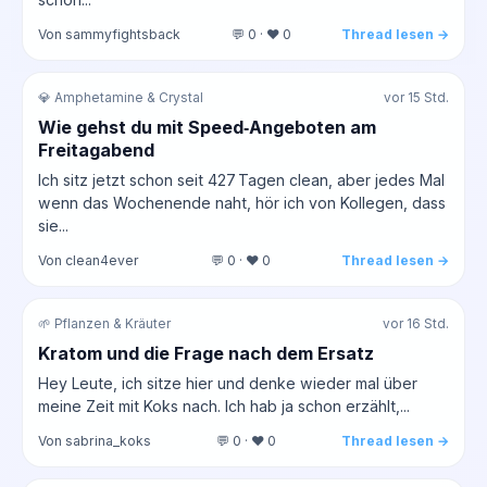
Von sammyfightsback
💬 0 · ❤️ 0
Thread lesen →
💎 Amphetamine & Crystal
vor 15 Std.
Wie gehst du mit Speed‑Angeboten am
Freitagabend
Ich sitz jetzt schon seit 427 Tagen clean, aber jedes Mal
wenn das Wochenende naht, hör ich von Kollegen, dass
sie...
Von clean4ever
💬 0 · ❤️ 0
Thread lesen →
🌱 Pflanzen & Kräuter
vor 16 Std.
Kratom und die Frage nach dem Ersatz
Hey Leute, ich sitze hier und denke wieder mal über
meine Zeit mit Koks nach. Ich hab ja schon erzählt,...
Von sabrina_koks
💬 0 · ❤️ 0
Thread lesen →