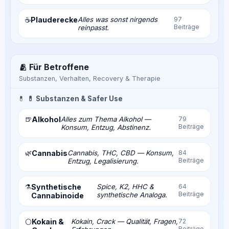
Plauderecke
Alles was sonst nirgends
97
☕
Beiträge
reinpasst.
🫂 Für Betroffene
Substanzen, Verhalten, Recovery & Therapie
💊
💊 Substanzen & Safer Use
🍺
Alkohol
Alles zum Thema Alkohol —
79
Beiträge
Konsum, Entzug, Abstinenz.
🌿
Cannabis
Cannabis, THC, CBD — Konsum,
84
Beiträge
Entzug, Legalisierung.
⚗️
Synthetische
Spice, K2, HHC &
64
Beiträge
synthetische Analoga.
Cannabinoide
Kokain &
Kokain, Crack — Qualität, Fragen,
72
⚪
Beiträge