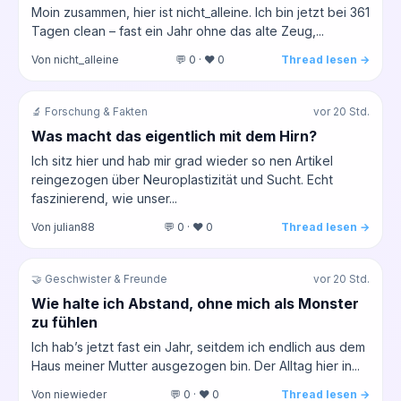
Moin zusammen, hier ist nicht_alleine. Ich bin jetzt bei 361
Tagen clean – fast ein Jahr ohne das alte Zeug,...
Von nicht_alleine
💬 0 · ❤️ 0
Thread lesen →
🔬 Forschung & Fakten
vor 20 Std.
Was macht das eigentlich mit dem Hirn?
Ich sitz hier und hab mir grad wieder so nen Artikel
reingezogen über Neuroplastizität und Sucht. Echt
faszinierend, wie unser...
Von julian88
💬 0 · ❤️ 0
Thread lesen →
🤝 Geschwister & Freunde
vor 20 Std.
Wie halte ich Abstand, ohne mich als Monster
zu fühlen
Ich hab’s jetzt fast ein Jahr, seitdem ich endlich aus dem
Haus meiner Mutter ausgezogen bin. Der Alltag hier in...
Von niewieder
💬 0 · ❤️ 0
Thread lesen →