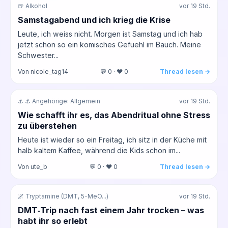
🍺 Alkohol
vor 19 Std.
Samstagabend und ich krieg die Krise
Leute, ich weiss nicht. Morgen ist Samstag und ich hab
jetzt schon so ein komisches Gefuehl im Bauch. Meine
Schwester...
Von nicole_tag14
💬 0 · ❤️ 0
Thread lesen →
⚓ ⚓ Angehörige: Allgemein
vor 19 Std.
Wie schafft ihr es, das Abendritual ohne Stress
zu überstehen
Heute ist wieder so ein Freitag, ich sitz in der Küche mit
halb kaltem Kaffee, während die Kids schon im...
Von ute_b
💬 0 · ❤️ 0
Thread lesen →
🌌 Tryptamine (DMT, 5-MeO...)
vor 19 Std.
DMT‑Trip nach fast einem Jahr trocken – was
habt ihr so erlebt