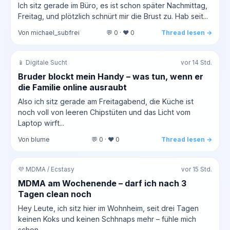
Ich sitz gerade im Büro, es ist schon später Nachmittag,
Freitag, und plötzlich schnürt mir die Brust zu. Hab seit...
Von michael_subfrei
💬 0 · ❤️ 0
Thread lesen →
📱 Digitale Sucht
vor 14 Std.
Bruder blockt mein Handy – was tun, wenn er
die Familie online ausraubt
Also ich sitz gerade am Freitagabend, die Küche ist
noch voll von leeren Chipstüten und das Licht vom
Laptop wirft...
Von blume
💬 0 · ❤️ 0
Thread lesen →
💜 MDMA / Ecstasy
vor 15 Std.
MDMA am Wochenende – darf ich nach 3
Tagen clean noch
Hey Leute, ich sitz hier im Wohnheim, seit drei Tagen
keinen Koks und keinen Schhnaps mehr – fühle mich
schon...