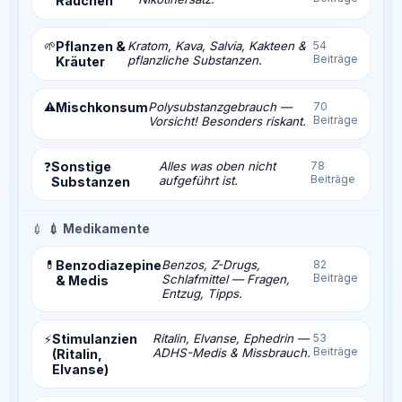
Rauchen
🌱
Pflanzen &
Kratom, Kava, Salvia, Kakteen &
54
Beiträge
pflanzliche Substanzen.
Kräuter
⚠️
Mischkonsum
Polysubstanzgebrauch —
70
Beiträge
Vorsicht! Besonders riskant.
Sonstige
Alles was oben nicht
78
❓
Beiträge
aufgeführt ist.
Substanzen
💉
💉 Medikamente
💊
Benzodiazepine
Benzos, Z-Drugs,
82
Beiträge
Schlafmittel — Fragen,
& Medis
Entzug, Tipps.
Stimulanzien
Ritalin, Elvanse, Ephedrin —
53
⚡
Beiträge
ADHS-Medis & Missbrauch.
(Ritalin,
Elvanse)