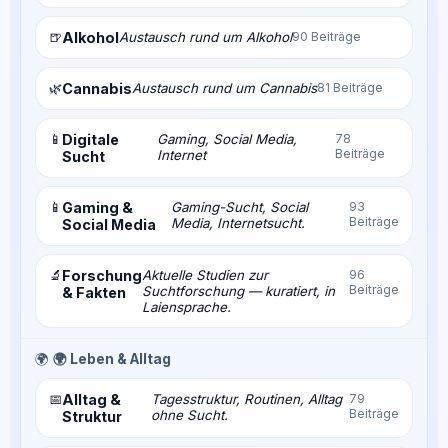
🍺
Alkohol
Austausch rund um Alkohol
90 Beiträge
🌿
Cannabis
Austausch rund um Cannabis
81 Beiträge
📱
Digitale
Gaming, Social Media,
78
Beiträge
Internet
Sucht
📱
Gaming &
Gaming-Sucht, Social
93
Beiträge
Media, Internetsucht.
Social Media
🔬
Forschung
Aktuelle Studien zur
96
Beiträge
Suchtforschung — kuratiert, in
& Fakten
Laiensprache.
🌍
🌍 Leben & Alltag
📅
Alltag &
Tagesstruktur, Routinen, Alltag
79
Beiträge
ohne Sucht.
Struktur