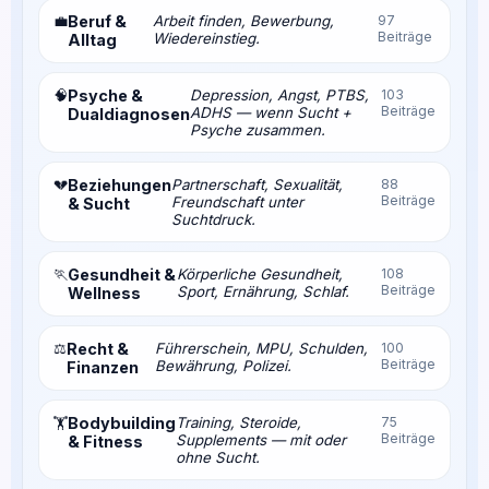
💼
Beruf &
Arbeit finden, Bewerbung,
97
Beiträge
Wiedereinstieg.
Alltag
🧠
Psyche &
Depression, Angst, PTBS,
103
Beiträge
ADHS — wenn Sucht +
Dualdiagnosen
Psyche zusammen.
💔
Beziehungen
Partnerschaft, Sexualität,
88
Beiträge
Freundschaft unter
& Sucht
Suchtdruck.
🏃
Gesundheit &
Körperliche Gesundheit,
108
Beiträge
Sport, Ernährung, Schlaf.
Wellness
⚖️
Recht &
Führerschein, MPU, Schulden,
100
Beiträge
Bewährung, Polizei.
Finanzen
Bodybuilding
Training, Steroide,
75
🏋️
Beiträge
Supplements — mit oder
& Fitness
ohne Sucht.