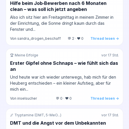
Hilfe beim Job‑Bewerben nach 6 Monaten
clean – was soll ich jetzt angeben
Also ich sitz hier am Freitagmittag in meinem Zimmer in
der Einrichtung, die Sonne dringt kaum durch das
Fenster und...
Von sandra_drogen_beschaff
💬 2 · ❤️ 0
Thread lesen →
🏆 Meine Erfolge
vor 17 Std.
Erster Gipfel ohne Schnaps – wie fühlt sich das
an
Und heute war ich wieder unterwegs, hab mich für den
Heuberg entschieden – ein kleiner Aufstieg, aber für
mich ein...
Von inselsucher
💬 0 · ❤️ 0
Thread lesen →
🌌 Tryptamine (DMT, 5-MeO...)
vor 17 Std.
DMT und die Angst vor dem Unbekannten