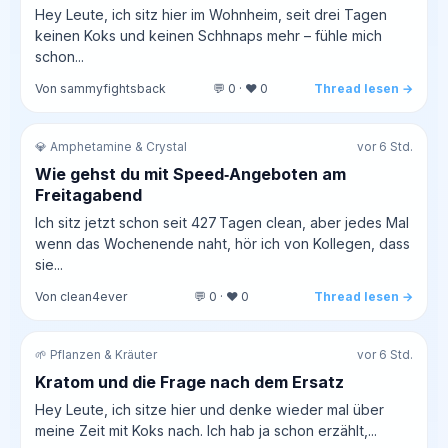
Hey Leute, ich sitz hier im Wohnheim, seit drei Tagen
keinen Koks und keinen Schhnaps mehr – fühle mich
schon...
Von sammyfightsback
💬 0 · ❤️ 0
Thread lesen →
💎 Amphetamine & Crystal
vor 6 Std.
Wie gehst du mit Speed‑Angeboten am
Freitagabend
Ich sitz jetzt schon seit 427 Tagen clean, aber jedes Mal
wenn das Wochenende naht, hör ich von Kollegen, dass
sie...
Von clean4ever
💬 0 · ❤️ 0
Thread lesen →
🌱 Pflanzen & Kräuter
vor 6 Std.
Kratom und die Frage nach dem Ersatz
Hey Leute, ich sitze hier und denke wieder mal über
meine Zeit mit Koks nach. Ich hab ja schon erzählt,...