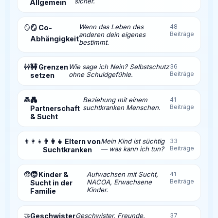
sicher.
Allgemein
Wenn das Leben des
48
🪞
🪞 Co-
Beiträge
anderen dein eigenes
Abhängigkeit
bestimmt.
🚧
🚧 Grenzen
Wie sage ich Nein? Selbstschutz
36
Beiträge
ohne Schuldgefühle.
setzen
💑
💑
Beziehung mit einem
41
Beiträge
suchtkranken Menschen.
Partnerschaft
& Sucht
👨‍👩‍👧
👨‍👩‍👧 Eltern von
Mein Kind ist süchtig
33
Beiträge
— was kann ich tun?
Suchtkranken
🧒
🧒 Kinder &
Aufwachsen mit Sucht,
41
Beiträge
NACOA, Erwachsene
Sucht in der
Kinder.
Familie
🤝
Geschwister
Geschwister, Freunde,
37