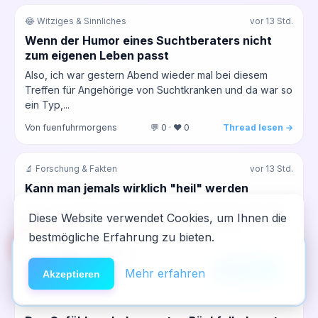
😂 Witziges & Sinnliches
vor 13 Std.
Wenn der Humor eines Suchtberaters nicht
zum eigenen Leben passt
Also, ich war gestern Abend wieder mal bei diesem
Treffen für Angehörige von Suchtkranken und da war so
ein Typ,...
Von fuenfuhrmorgens
💬 0 · ❤️ 0
Thread lesen →
🔬 Forschung & Fakten
vor 13 Std.
Kann man jemals wirklich "heil" werden
Also, ich sitz hier am Freitagmorgen und denk nach über
Diese Website verwendet Cookies, um Ihnen die
all die Artikel, die ich früher als Journalist über
bestmögliche Erfahrung zu bieten.
Gesundheit...
🆘
Hilfe
App installieren
Von dritteReihe
💬 0 · ❤️ 0
Thread lesen →
×
NeelixberliN auf dem Homescreen —
Anleitung
Mehr erfahren
Akzeptieren
wie eine echte App.
🔄 Rückfall & Neustart
vor 14 Std.