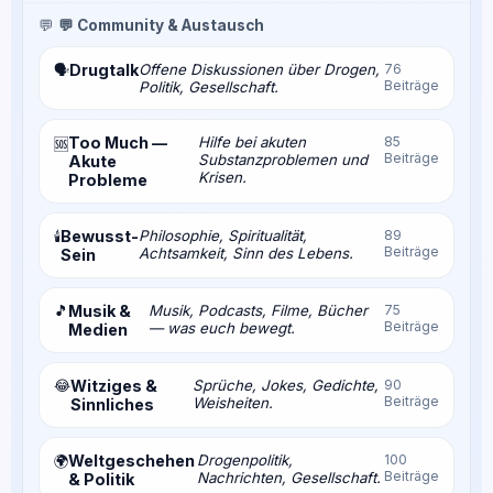
💬
💬 Community & Austausch
Drugtalk
Offene Diskussionen über Drogen,
76
🗣️
Beiträge
Politik, Gesellschaft.
Too Much —
Hilfe bei akuten
85
🆘
Beiträge
Substanzproblemen und
Akute
Krisen.
Probleme
Bewusst-
Philosophie, Spiritualität,
89
🕯️
Beiträge
Achtsamkeit, Sinn des Lebens.
Sein
🎵
Musik &
Musik, Podcasts, Filme, Bücher
75
Beiträge
— was euch bewegt.
Medien
😂
Witziges &
Sprüche, Jokes, Gedichte,
90
Beiträge
Weisheiten.
Sinnliches
Weltgeschehen
Drogenpolitik,
100
🌍
Beiträge
Nachrichten, Gesellschaft.
& Politik