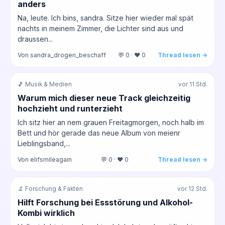
anders
Na, leute. Ich bins, sandra. Sitze hier wieder mal spät
nachts in meinem Zimmer, die Lichter sind aus und
draussen...
Von sandra_drogen_beschaff
💬 0 · ❤️ 0
Thread lesen →
🎵 Musik & Medien
vor 11 Std.
Warum mich dieser neue Track gleichzeitig
hochzieht und runterzieht
Ich sitz hier an nem grauen Freitagmorgen, noch halb im
Bett und hör gerade das neue Album von meienr
Lieblingsband,...
Von elifsmileagain
💬 0 · ❤️ 0
Thread lesen →
🔬 Forschung & Fakten
vor 12 Std.
Hilft Forschung bei Essstörung und Alkohol-
Kombi wirklich