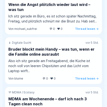
Wenn die Angst plötzlich wieder laut wird –
was tun
Ich sitz gerade im Büro, es ist schon später Nachmittag,
Freitag, und plötzlich schnürt mir die Brust zu. Hab seit...
Von michael_subfrei
💬 0 · ❤️ 0
Thread lesen →
📱 Digitale Sucht
vor 5 Std.
Bruder blockt mein Handy – was tun, wenn er
die Familie online ausraubt
Also ich sitz gerade am Freitagabend, die Küche ist
noch voll von leeren Chipstüten und das Licht vom
Laptop wirft...
Von blume
💬 0 · ❤️ 0
Thread lesen →
💜 MDMA / Ecstasy
vor 5 Std.
MDMA am Wochenende – darf ich nach 3
Tagen clean noch