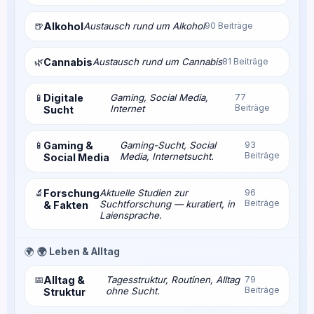
🍺
Alkohol
Austausch rund um Alkohol
90 Beiträge
🌿
Cannabis
Austausch rund um Cannabis
81 Beiträge
📱
Digitale
Gaming, Social Media,
77
Beiträge
Internet
Sucht
📱
Gaming &
Gaming-Sucht, Social
93
Beiträge
Media, Internetsucht.
Social Media
🔬
Forschung
Aktuelle Studien zur
96
Beiträge
Suchtforschung — kuratiert, in
& Fakten
Laiensprache.
🌍
🌍 Leben & Alltag
📅
Alltag &
Tagesstruktur, Routinen, Alltag
79
Beiträge
ohne Sucht.
Struktur