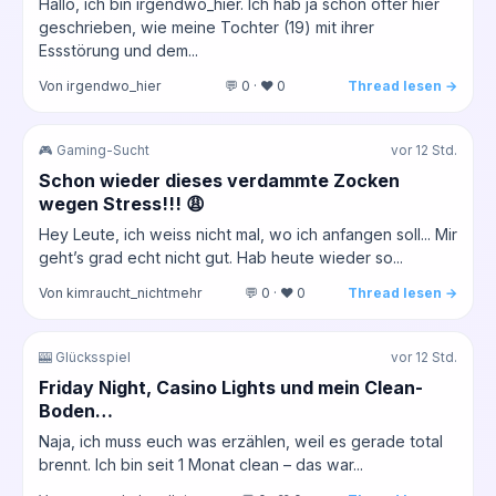
Hallo, ich bin irgendwo_hier. Ich hab ja schon öfter hier
geschrieben, wie meine Tochter (19) mit ihrer
Essstörung und dem...
Von irgendwo_hier
💬 0 · ❤️ 0
Thread lesen →
🎮 Gaming-Sucht
vor 12 Std.
Schon wieder dieses verdammte Zocken
wegen Stress!!! 😩
Hey Leute, ich weiss nicht mal, wo ich anfangen soll... Mir
geht’s grad echt nicht gut. Hab heute wieder so...
Von kimraucht_nichtmehr
💬 0 · ❤️ 0
Thread lesen →
🎰 Glücksspiel
vor 12 Std.
Friday Night, Casino Lights und mein Clean-
Boden…
Naja, ich muss euch was erzählen, weil es gerade total
brennt. Ich bin seit 1 Monat clean – das war...