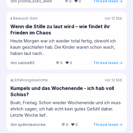
Von yvonne_koks_allein
💬 0 · ❤️ 0
Thread lesen →
🕯️ Bewusst-Sein
vor 12 Std.
Wenn die Stille zu laut wird – wie findet ihr
Frieden im Chaos
Heute Morgen war ich wieder total fertig, obwohl ich
kaum geschlafen hab. Die Kinder waren schon wach,
haben laut nach...
Von sabine85
💬 0 · ❤️ 0
Thread lesen →
📖 Erfahrungsberichte
vor 12 Std.
Kumpels und das Wochenende - ich hab voll
Schiss?
Boah, Freitag. Schon wieder Wochenende und ich muss
ehrlich sagen, ich hab echt kein gutes Gefühl dabei.
Letzte Woche lief...
Von aydincleancrew
💬 0 · ❤️ 0
Thread lesen →