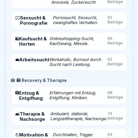
Beiträge
Anorexie, Zuckersucht.
Sexsucht &
Pornosucht, Sexsucht,
62
❤️‍🔥
Beiträge
zwanghaftes Verhalten.
Pornografie
Kaufsucht &
Onlineshopping-Sucht,
66
🛍️
Beiträge
Kaufzwang, Messie.
Horten
💼
Arbeitssucht
Workaholic, Burnout durch
62
Beiträge
Sucht nach Leistung.
🏥
🏥 Recovery & Therapie
🏥
Entzug &
Erfahrungen mit Entzug,
98
Beiträge
Entgiftung, Kliniken.
Entgiftung
Therapie &
Ambulant, stationär,
74
🛋️
Beiträge
Langzeittherapie, Nachsorge.
Nachsorge
💪
Motivation &
Durchhalten, Trigger
64