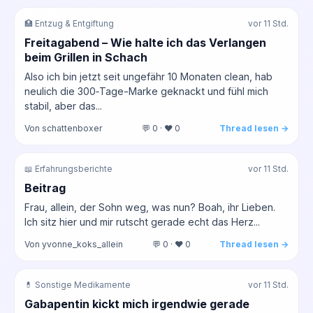
🏥 Entzug & Entgiftung
vor 11 Std.
Freitagabend – Wie halte ich das Verlangen
beim Grillen in Schach
Also ich bin jetzt seit ungefähr 10 Monaten clean, hab
neulich die 300‑Tage-Marke geknackt und fühl mich
stabil, aber das...
Von schattenboxer
💬 0 · ❤️ 0
Thread lesen →
📖 Erfahrungsberichte
vor 11 Std.
Beitrag
Frau, allein, der Sohn weg, was nun? Boah, ihr Lieben.
Ich sitz hier und mir rutscht gerade echt das Herz...
Von yvonne_koks_allein
💬 0 · ❤️ 0
Thread lesen →
💊 Sonstige Medikamente
vor 11 Std.
Gabapentin kickt mich irgendwie gerade