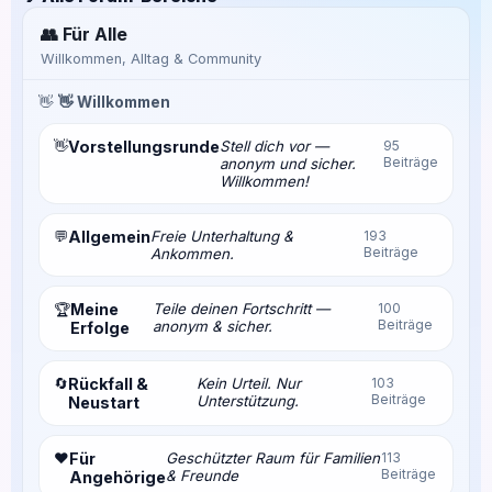
👥 Für Alle
Willkommen, Alltag & Community
👋
👋 Willkommen
👋
Vorstellungsrunde
Stell dich vor —
95
Beiträge
anonym und sicher.
Willkommen!
💬
Allgemein
Freie Unterhaltung &
193
Beiträge
Ankommen.
Meine
Teile deinen Fortschritt —
100
🏆
Beiträge
anonym & sicher.
Erfolge
🔄
Rückfall &
Kein Urteil. Nur
103
Beiträge
Unterstützung.
Neustart
❤️
Für
Geschützter Raum für Familien
113
Beiträge
& Freunde
Angehörige