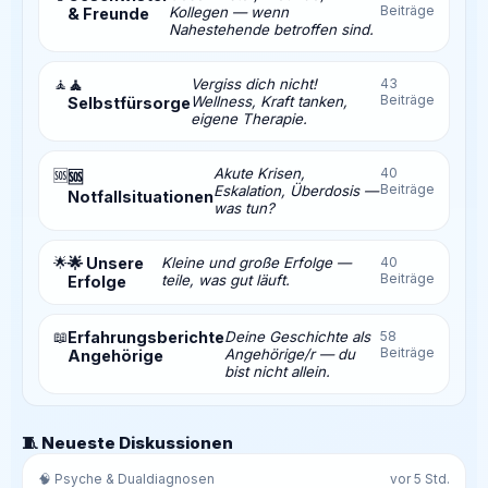
Beiträge
Kollegen — wenn
& Freunde
Nahestehende betroffen sind.
🧘
🧘
Vergiss dich nicht!
43
Beiträge
Wellness, Kraft tanken,
Selbstfürsorge
eigene Therapie.
Akute Krisen,
40
🆘
🆘
Beiträge
Eskalation, Überdosis —
Notfallsituationen
was tun?
🌟
🌟 Unsere
Kleine und große Erfolge —
40
Beiträge
teile, was gut läuft.
Erfolge
📖
Erfahrungsberichte
Deine Geschichte als
58
Beiträge
Angehörige/r — du
Angehörige
bist nicht allein.
🧵 Neueste Diskussionen
🧠 Psyche & Dualdiagnosen
vor 5 Std.