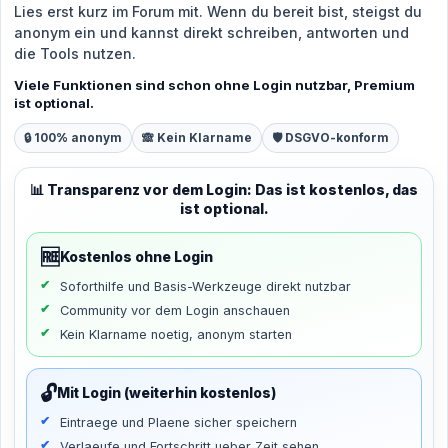
Lies erst kurz im Forum mit. Wenn du bereit bist, steigst du
anonym ein und kannst direkt schreiben, antworten und
die Tools nutzen.
Viele Funktionen sind schon ohne Login nutzbar, Premium
ist optional.
🔒 100% anonym
🙈 Kein Klarname
🛡️ DSGVO-konform
📊 Transparenz vor dem Login: Das ist kostenlos, das
ist optional.
🆓
Kostenlos ohne Login
Soforthilfe und Basis-Werkzeuge direkt nutzbar
Community vor dem Login anschauen
Kein Klarname noetig, anonym starten
🔓
Mit Login (weiterhin kostenlos)
Eintraege und Plaene sicher speichern
Verlaeufe und Fortschritt ueber Zeit sehen