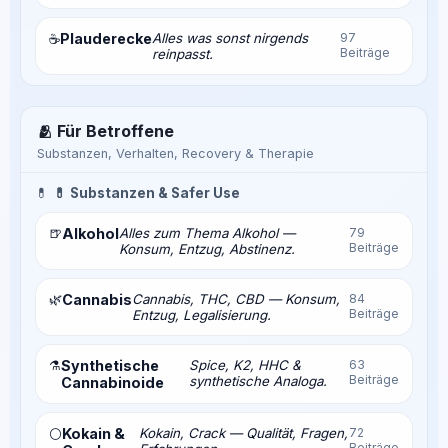
Plauderecke
Alles was sonst nirgends
97
☕
Beiträge
reinpasst.
🫂 Für Betroffene
Substanzen, Verhalten, Recovery & Therapie
💊
💊 Substanzen & Safer Use
🍺
Alkohol
Alles zum Thema Alkohol —
79
Beiträge
Konsum, Entzug, Abstinenz.
🌿
Cannabis
Cannabis, THC, CBD — Konsum,
84
Beiträge
Entzug, Legalisierung.
⚗️
Synthetische
Spice, K2, HHC &
63
Beiträge
synthetische Analoga.
Cannabinoide
Kokain &
Kokain, Crack — Qualität, Fragen,
72
⚪
Beiträge