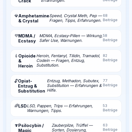
Erfahrungen.
Crack
💎
Amphetamine
Speed, Crystal Meth, Pep —
68
Beiträge
Fragen, Tipps, Erfahrungen.
& Crystal
💜
MDMA /
MDMA, Ecstasy-Pillen — Wirkung,
58
Beiträge
Safer Use, Warnungen.
Ecstasy
💉
Opioide
Heroin, Fentanyl, Tilidin, Tramadol,
82
Beiträge
Codein — Fragen, Entzug,
&
Substitution.
Heroin
Opiat-
Entzug, Methadon, Subutex,
77
🔓
Beiträge
Substitution — Erfahrungen &
Entzug &
Hilfe.
Substitution
🌈
LSD
LSD, Pappen, Trips — Erfahrungen,
53
Beiträge
Warnungen, Tipps.
🍄
Psilocybin /
Zauberpilze, Trüffel —
63
Beiträge
Sorten, Dosierung,
Magic