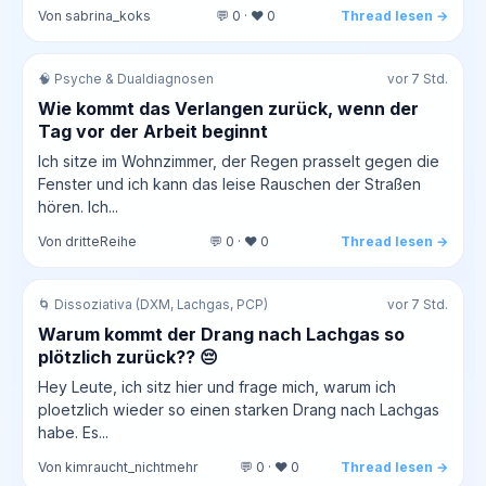
Von sabrina_koks
💬 0 · ❤️ 0
Thread lesen →
🧠 Psyche & Dualdiagnosen
vor 7 Std.
Wie kommt das Verlangen zurück, wenn der
Tag vor der Arbeit beginnt
Ich sitze im Wohnzimmer, der Regen prasselt gegen die
Fenster und ich kann das leise Rauschen der Straßen
hören. Ich...
Von dritteReihe
💬 0 · ❤️ 0
Thread lesen →
🌀 Dissoziativa (DXM, Lachgas, PCP)
vor 7 Std.
Warum kommt der Drang nach Lachgas so
plötzlich zurück?? 😔
Hey Leute, ich sitz hier und frage mich, warum ich
ploetzlich wieder so einen starken Drang nach Lachgas
habe. Es...
Von kimraucht_nichtmehr
💬 0 · ❤️ 0
Thread lesen →