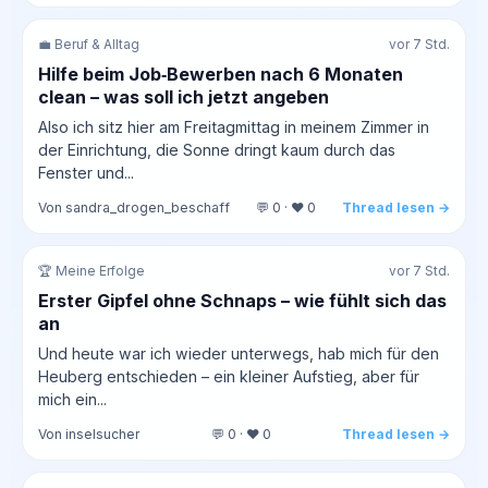
💼 Beruf & Alltag
vor 7 Std.
Hilfe beim Job‑Bewerben nach 6 Monaten
clean – was soll ich jetzt angeben
Also ich sitz hier am Freitagmittag in meinem Zimmer in
der Einrichtung, die Sonne dringt kaum durch das
Fenster und...
Von sandra_drogen_beschaff
💬 0 · ❤️ 0
Thread lesen →
🏆 Meine Erfolge
vor 7 Std.
Erster Gipfel ohne Schnaps – wie fühlt sich das
an
Und heute war ich wieder unterwegs, hab mich für den
Heuberg entschieden – ein kleiner Aufstieg, aber für
mich ein...
Von inselsucher
💬 0 · ❤️ 0
Thread lesen →