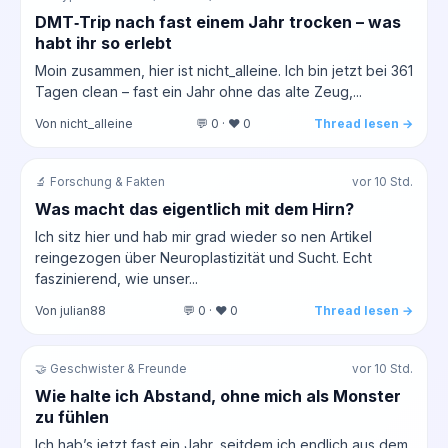
DMT‑Trip nach fast einem Jahr trocken – was
habt ihr so erlebt
Moin zusammen, hier ist nicht_alleine. Ich bin jetzt bei 361
Tagen clean – fast ein Jahr ohne das alte Zeug,...
Von nicht_alleine
💬 0 · ❤️ 0
Thread lesen →
🔬 Forschung & Fakten
vor 10 Std.
Was macht das eigentlich mit dem Hirn?
Ich sitz hier und hab mir grad wieder so nen Artikel
reingezogen über Neuroplastizität und Sucht. Echt
faszinierend, wie unser...
Von julian88
💬 0 · ❤️ 0
Thread lesen →
🤝 Geschwister & Freunde
vor 10 Std.
Wie halte ich Abstand, ohne mich als Monster
zu fühlen
Ich hab’s jetzt fast ein Jahr, seitdem ich endlich aus dem