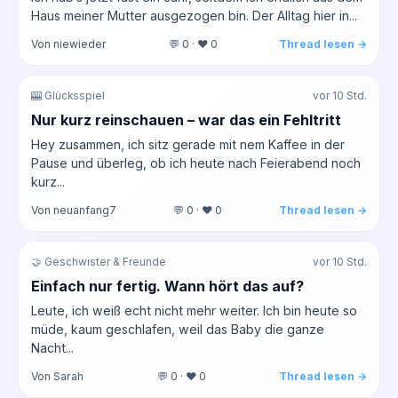
Haus meiner Mutter ausgezogen bin. Der Alltag hier in...
Von niewieder
💬 0 · ❤️ 0
Thread lesen →
🎰 Glücksspiel
vor 10 Std.
Nur kurz reinschauen – war das ein Fehltritt
Hey zusammen, ich sitz gerade mit nem Kaffee in der
Pause und überleg, ob ich heute nach Feierabend noch
kurz...
Von neuanfang7
💬 0 · ❤️ 0
Thread lesen →
🤝 Geschwister & Freunde
vor 10 Std.
Einfach nur fertig. Wann hört das auf?
Leute, ich weiß echt nicht mehr weiter. Ich bin heute so
müde, kaum geschlafen, weil das Baby die ganze
Nacht...
Von Sarah
💬 0 · ❤️ 0
Thread lesen →