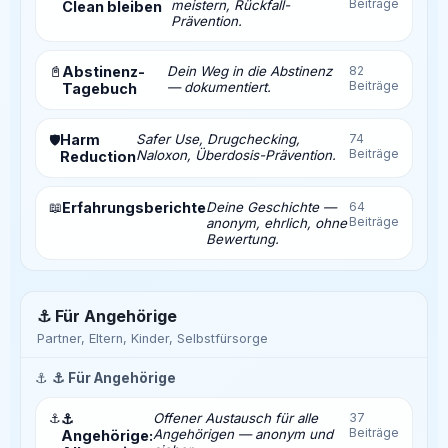
Beiträge
meistern, Rückfall-
Clean bleiben
Prävention.
📓
Abstinenz-
Dein Weg in die Abstinenz
82
Beiträge
— dokumentiert.
Tagebuch
Harm
Safer Use, Drugchecking,
74
🛡️
Beiträge
Naloxon, Überdosis-Prävention.
Reduction
📖
Erfahrungsberichte
Deine Geschichte —
64
Beiträge
anonym, ehrlich, ohne
Bewertung.
⚓ Für Angehörige
Partner, Eltern, Kinder, Selbstfürsorge
⚓
⚓ Für Angehörige
⚓
⚓
Offener Austausch für alle
37
Beiträge
Angehörigen — anonym und
Angehörige: