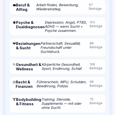
💼
Beruf &
Arbeit finden, Bewerbung,
97
Beiträge
Wiedereinstieg.
Alltag
🧠
Psyche &
Depression, Angst, PTBS,
103
Beiträge
ADHS — wenn Sucht +
Dualdiagnosen
Psyche zusammen.
💔
Beziehungen
Partnerschaft, Sexualität,
88
Beiträge
Freundschaft unter
& Sucht
Suchtdruck.
🏃
Gesundheit &
Körperliche Gesundheit,
108
Beiträge
Sport, Ernährung, Schlaf.
Wellness
⚖️
Recht &
Führerschein, MPU, Schulden,
98
Beiträge
Bewährung, Polizei.
Finanzen
Bodybuilding
Training, Steroide,
75
🏋️
Beiträge
Supplements — mit oder
& Fitness
ohne Sucht.