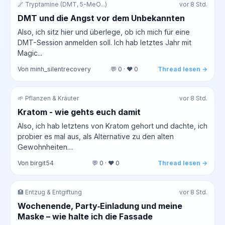
🌌 Tryptamine (DMT, 5-MeO...)
vor 8 Std.
DMT und die Angst vor dem Unbekannten
Also, ich sitz hier und überlege, ob ich mich für eine
DMT-Session anmelden soll. Ich hab letztes Jahr mit
Magic...
Von minh_silentrecovery
💬 0 · ❤️ 0
Thread lesen →
🌱 Pflanzen & Kräuter
vor 8 Std.
Kratom - wie gehts euch damit
Also, ich hab letztens von Kratom gehort und dachte, ich
probier es mal aus, als Alternative zu den alten
Gewohnheiten....
Von birgit54
💬 0 · ❤️ 0
Thread lesen →
🏥 Entzug & Entgiftung
vor 8 Std.
Wochenende, Party‑Einladung und meine
Maske – wie halte ich die Fassade