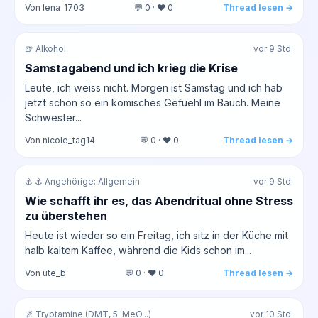
Von lena_1703
💬 0 · ❤️ 0
Thread lesen →
🍺 Alkohol
vor 9 Std.
Samstagabend und ich krieg die Krise
Leute, ich weiss nicht. Morgen ist Samstag und ich hab
jetzt schon so ein komisches Gefuehl im Bauch. Meine
Schwester...
Von nicole_tag14
💬 0 · ❤️ 0
Thread lesen →
⚓ ⚓ Angehörige: Allgemein
vor 9 Std.
Wie schafft ihr es, das Abendritual ohne Stress
zu überstehen
Heute ist wieder so ein Freitag, ich sitz in der Küche mit
halb kaltem Kaffee, während die Kids schon im...
Von ute_b
💬 0 · ❤️ 0
Thread lesen →
🌌 Tryptamine (DMT, 5-MeO...)
vor 10 Std.