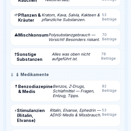
Rauchen
🌱
Pflanzen &
Kratom, Kava, Salvia, Kakteen &
53
Beiträge
pflanzliche Substanzen.
Kräuter
⚠️
Mischkonsum
Polysubstanzgebrauch —
70
Beiträge
Vorsicht! Besonders riskant.
Sonstige
Alles was oben nicht
78
❓
Beiträge
aufgeführt ist.
Substanzen
💉
💉 Medikamente
💊
Benzodiazepine
Benzos, Z-Drugs,
82
Beiträge
Schlafmittel — Fragen,
& Medis
Entzug, Tipps.
Stimulanzien
Ritalin, Elvanse, Ephedrin —
53
⚡
Beiträge
ADHS-Medis & Missbrauch.
(Ritalin,
Elvanse)