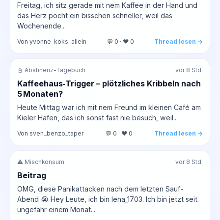
Freitag, ich sitz gerade mit nem Kaffee in der Hand und
das Herz pocht ein bisschen schneller, weil das
Wochenende...
Von yvonne_koks_allein
💬 0 · ❤️ 0
Thread lesen →
📓 Abstinenz-Tagebuch
vor 8 Std.
Kaffeehaus‑Trigger – plötzliches Kribbeln nach
5 Monaten?
Heute Mittag war ich mit nem Freund im kleinen Café am
Kieler Hafen, das ich sonst fast nie besuch, weil...
Von sven_benzo_taper
💬 0 · ❤️ 0
Thread lesen →
⚠️ Mischkonsum
vor 8 Std.
Beitrag
OMG, diese Panikattacken nach dem letzten Sauf-
Abend 😭 Hey Leute, ich bin lena_1703. Ich bin jetzt seit
ungefähr einem Monat...