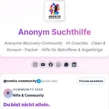
Zum
Inhalt
springen
Anonym Suchthilfe
Anonyme Recovery-Community · KI-Coaches · Clean &
Konsum -Tracker · Hilfe für Betroffene & Angehörige
@neelix.community
gerade aktiv
Forum ansehen
✓
COMMUNITY FEED
🌐
Hilfe & Community
Du bist nicht allein.