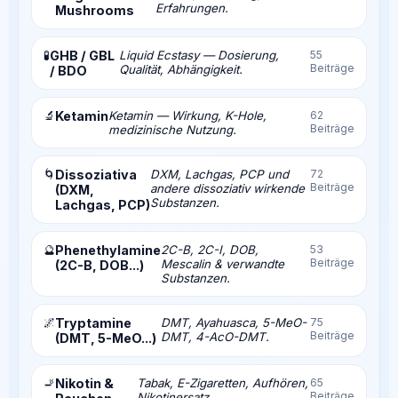
Erfahrungen.
Mushrooms
🧪
GHB / GBL
Liquid Ecstasy — Dosierung,
55
Beiträge
Qualität, Abhängigkeit.
/ BDO
🔬
Ketamin
Ketamin — Wirkung, K-Hole,
62
Beiträge
medizinische Nutzung.
🌀
Dissoziativa
DXM, Lachgas, PCP und
72
Beiträge
andere dissoziativ wirkende
(DXM,
Substanzen.
Lachgas, PCP)
🔮
Phenethylamine
2C-B, 2C-I, DOB,
53
Beiträge
Mescalin & verwandte
(2C-B, DOB...)
Substanzen.
🌌
Tryptamine
DMT, Ayahuasca, 5-MeO-
75
Beiträge
DMT, 4-AcO-DMT.
(DMT, 5-MeO...)
🚬
Nikotin &
Tabak, E-Zigaretten, Aufhören,
65
Beiträge
Nikotinersatz.