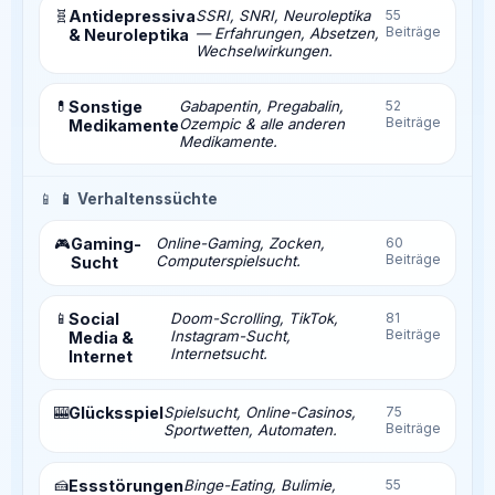
🧬
Antidepressiva
SSRI, SNRI, Neuroleptika
55
Beiträge
— Erfahrungen, Absetzen,
& Neuroleptika
Wechselwirkungen.
💊
Sonstige
Gabapentin, Pregabalin,
52
Beiträge
Ozempic & alle anderen
Medikamente
Medikamente.
📱
📱 Verhaltenssüchte
Gaming-
Online-Gaming, Zocken,
60
🎮
Beiträge
Computerspielsucht.
Sucht
📱
Social
Doom-Scrolling, TikTok,
81
Beiträge
Instagram-Sucht,
Media &
Internetsucht.
Internet
🎰
Glücksspiel
Spielsucht, Online-Casinos,
75
Beiträge
Sportwetten, Automaten.
🍰
Essstörungen
Binge-Eating, Bulimie,
55