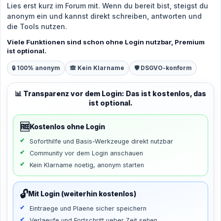
Lies erst kurz im Forum mit. Wenn du bereit bist, steigst du
anonym ein und kannst direkt schreiben, antworten und
die Tools nutzen.
Viele Funktionen sind schon ohne Login nutzbar, Premium
ist optional.
🔒 100% anonym
🙈 Kein Klarname
🛡️ DSGVO-konform
📊 Transparenz vor dem Login: Das ist kostenlos, das
ist optional.
🆓
Kostenlos ohne Login
Soforthilfe und Basis-Werkzeuge direkt nutzbar
Community vor dem Login anschauen
Kein Klarname noetig, anonym starten
🔓
Mit Login (weiterhin kostenlos)
Eintraege und Plaene sicher speichern
Verlaeufe und Fortschritt ueber Zeit sehen