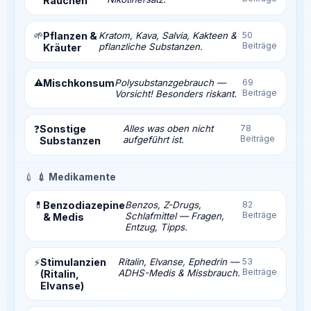
Rauchen
🌱
Pflanzen &
Kratom, Kava, Salvia, Kakteen &
50
Beiträge
pflanzliche Substanzen.
Kräuter
⚠️
Mischkonsum
Polysubstanzgebrauch —
69
Beiträge
Vorsicht! Besonders riskant.
Sonstige
Alles was oben nicht
78
❓
Beiträge
aufgeführt ist.
Substanzen
💉
💉 Medikamente
💊
Benzodiazepine
Benzos, Z-Drugs,
82
Beiträge
Schlafmittel — Fragen,
& Medis
Entzug, Tipps.
Stimulanzien
Ritalin, Elvanse, Ephedrin —
53
⚡
Beiträge
ADHS-Medis & Missbrauch.
(Ritalin,
Elvanse)