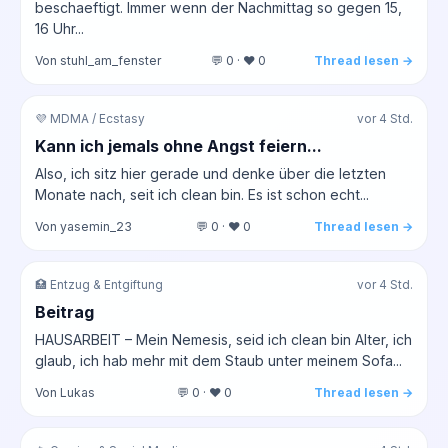
beschaeftigt. Immer wenn der Nachmittag so gegen 15,
16 Uhr...
Von stuhl_am_fenster
💬 0 · ❤️ 0
Thread lesen →
💜 MDMA / Ecstasy
vor 4 Std.
Kann ich jemals ohne Angst feiern...
Also, ich sitz hier gerade und denke über die letzten
Monate nach, seit ich clean bin. Es ist schon echt...
Von yasemin_23
💬 0 · ❤️ 0
Thread lesen →
🏥 Entzug & Entgiftung
vor 4 Std.
Beitrag
HAUSARBEIT – Mein Nemesis, seid ich clean bin Alter, ich
glaub, ich hab mehr mit dem Staub unter meinem Sofa...
Von Lukas
💬 0 · ❤️ 0
Thread lesen →