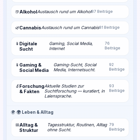
🍺
Alkohol
Austausch rund um Alkohol
87 Beiträge
🌿
Cannabis
Austausch rund um Cannabis
81 Beiträge
📱
Digitale
Gaming, Social Media,
76
Beiträge
Internet
Sucht
📱
Gaming &
Gaming-Sucht, Social
92
Beiträge
Media, Internetsucht.
Social Media
🔬
Forschung
Aktuelle Studien zur
93
Beiträge
Suchtforschung — kuratiert, in
& Fakten
Laiensprache.
🌍
🌍 Leben & Alltag
📅
Alltag &
Tagesstruktur, Routinen, Alltag
79
Beiträge
ohne Sucht.
Struktur