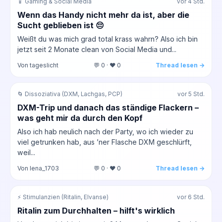
📱 Gaming & Social Media
vor 4 Std.
Wenn das Handy nicht mehr da ist, aber die
Sucht geblieben ist 😔
Weißt du was mich grad total krass wahrn? Also ich bin
jetzt seit 2 Monate clean von Social Media und...
Von tageslicht
💬 0 · ❤️ 0
Thread lesen →
🌀 Dissoziativa (DXM, Lachgas, PCP)
vor 5 Std.
DXM-Trip und danach das ständige Flackern –
was geht mir da durch den Kopf
Also ich hab neulich nach der Party, wo ich wieder zu
viel getrunken hab, aus ’ner Flasche DXM geschlürft,
weil...
Von lena_1703
💬 0 · ❤️ 0
Thread lesen →
⚡ Stimulanzien (Ritalin, Elvanse)
vor 6 Std.
Ritalin zum Durchhalten – hilft's wirklich