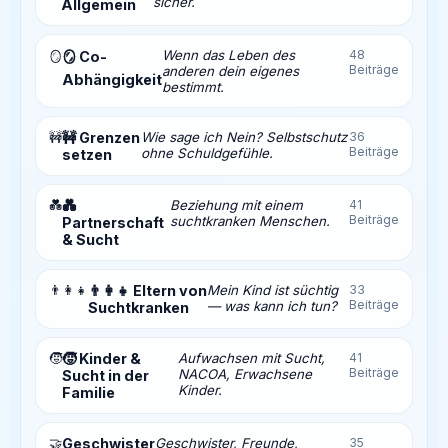
sicher.
Allgemein
Wenn das Leben des
48
🪞
🪞 Co-
Beiträge
anderen dein eigenes
Abhängigkeit
bestimmt.
🚧
🚧 Grenzen
Wie sage ich Nein? Selbstschutz
36
Beiträge
ohne Schuldgefühle.
setzen
💑
💑
Beziehung mit einem
41
Beiträge
suchtkranken Menschen.
Partnerschaft
& Sucht
👨‍👩‍👧
👨‍👩‍👧 Eltern von
Mein Kind ist süchtig
33
Beiträge
— was kann ich tun?
Suchtkranken
🧒
🧒 Kinder &
Aufwachsen mit Sucht,
41
Beiträge
NACOA, Erwachsene
Sucht in der
Kinder.
Familie
🤝
Geschwister
Geschwister, Freunde,
35