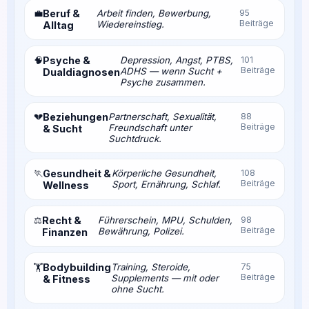
💼
Beruf &
Arbeit finden, Bewerbung,
95
Beiträge
Wiedereinstieg.
Alltag
🧠
Psyche &
Depression, Angst, PTBS,
101
Beiträge
ADHS — wenn Sucht +
Dualdiagnosen
Psyche zusammen.
💔
Beziehungen
Partnerschaft, Sexualität,
88
Beiträge
Freundschaft unter
& Sucht
Suchtdruck.
🏃
Gesundheit &
Körperliche Gesundheit,
108
Beiträge
Sport, Ernährung, Schlaf.
Wellness
⚖️
Recht &
Führerschein, MPU, Schulden,
98
Beiträge
Bewährung, Polizei.
Finanzen
Bodybuilding
Training, Steroide,
75
🏋️
Beiträge
Supplements — mit oder
& Fitness
ohne Sucht.