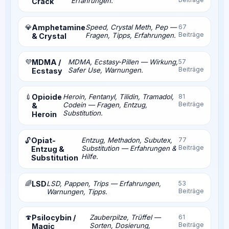
Erfahrungen.
Crack
💎
Amphetamine
Speed, Crystal Meth, Pep —
67
Beiträge
Fragen, Tipps, Erfahrungen.
& Crystal
💜
MDMA /
MDMA, Ecstasy-Pillen — Wirkung,
57
Beiträge
Safer Use, Warnungen.
Ecstasy
💉
Opioide
Heroin, Fentanyl, Tilidin, Tramadol,
81
Beiträge
Codein — Fragen, Entzug,
&
Substitution.
Heroin
Opiat-
Entzug, Methadon, Subutex,
77
🔓
Beiträge
Substitution — Erfahrungen &
Entzug &
Hilfe.
Substitution
🌈
LSD
LSD, Pappen, Trips — Erfahrungen,
53
Beiträge
Warnungen, Tipps.
🍄
Psilocybin /
Zauberpilze, Trüffel —
61
Beiträge
Sorten, Dosierung,
Magic