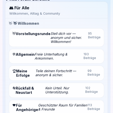
👥 Für Alle
Willkommen, Alltag & Community
👋
👋 Willkommen
👋
Vorstellungsrunde
Stell dich vor —
95
Beiträge
anonym und sicher.
Willkommen!
💬
Allgemein
Freie Unterhaltung &
193
Beiträge
Ankommen.
Meine
Teile deinen Fortschritt —
99
🏆
Beiträge
anonym & sicher.
Erfolge
🔄
Rückfall &
Kein Urteil. Nur
102
Beiträge
Unterstützung.
Neustart
❤️
Für
Geschützter Raum für Familien
113
Beiträge
& Freunde
Angehörige