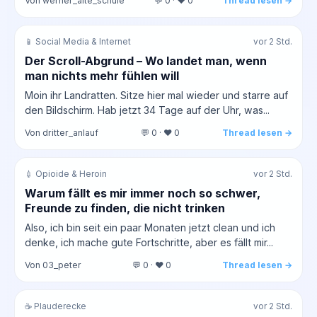
Von werner_alte_schule
💬 0 · ❤️ 0
Thread lesen →
📱 Social Media & Internet
vor 2 Std.
Der Scroll-Abgrund – Wo landet man, wenn
man nichts mehr fühlen will
Moin ihr Landratten. Sitze hier mal wieder und starre auf
den Bildschirm. Hab jetzt 34 Tage auf der Uhr, was...
Von dritter_anlauf
💬 0 · ❤️ 0
Thread lesen →
💉 Opioide & Heroin
vor 2 Std.
Warum fällt es mir immer noch so schwer,
Freunde zu finden, die nicht trinken
Also, ich bin seit ein paar Monaten jetzt clean und ich
denke, ich mache gute Fortschritte, aber es fällt mir...
Von 03_peter
💬 0 · ❤️ 0
Thread lesen →
☕ Plauderecke
vor 2 Std.