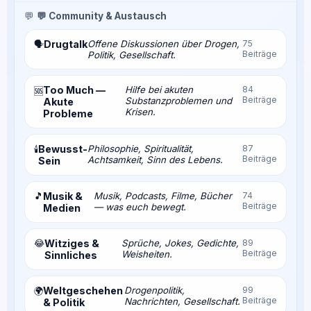
💬
💬 Community & Austausch
Drugtalk
Offene Diskussionen über Drogen,
75
🗣️
Beiträge
Politik, Gesellschaft.
Too Much —
Hilfe bei akuten
84
🆘
Beiträge
Substanzproblemen und
Akute
Krisen.
Probleme
Bewusst-
Philosophie, Spiritualität,
87
🕯️
Beiträge
Achtsamkeit, Sinn des Lebens.
Sein
🎵
Musik &
Musik, Podcasts, Filme, Bücher
74
Beiträge
— was euch bewegt.
Medien
😂
Witziges &
Sprüche, Jokes, Gedichte,
89
Beiträge
Weisheiten.
Sinnliches
Weltgeschehen
Drogenpolitik,
99
🌍
Beiträge
Nachrichten, Gesellschaft.
& Politik