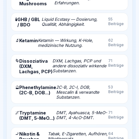
Erfahrungen.
Mushrooms
🧪
GHB / GBL
Liquid Ecstasy — Dosierung,
55
Beiträge
Qualität, Abhängigkeit.
/ BDO
🔬
Ketamin
Ketamin — Wirkung, K-Hole,
62
Beiträge
medizinische Nutzung.
🌀
Dissoziativa
DXM, Lachgas, PCP und
71
Beiträge
andere dissoziativ wirkende
(DXM,
Substanzen.
Lachgas, PCP)
🔮
Phenethylamine
2C-B, 2C-I, DOB,
53
Beiträge
Mescalin & verwandte
(2C-B, DOB...)
Substanzen.
🌌
Tryptamine
DMT, Ayahuasca, 5-MeO-
71
Beiträge
DMT, 4-AcO-DMT.
(DMT, 5-MeO...)
🚬
Nikotin &
Tabak, E-Zigaretten, Aufhören,
64
Beiträge
Nikotinersatz.