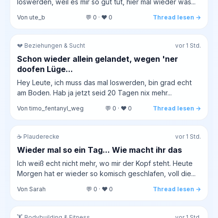
loswerden, weil es mir so gut tut, hier mal wieder was...
Von ute_b
💬 0 · ❤️ 0
Thread lesen →
💔 Beziehungen & Sucht
vor 1 Std.
Schon wieder allein gelandet, wegen 'ner
doofen Lüge...
Hey Leute, ich muss das mal loswerden, bin grad echt
am Boden. Hab ja jetzt seid 20 Tagen nix mehr...
Von timo_fentanyl_weg
💬 0 · ❤️ 0
Thread lesen →
☕ Plauderecke
vor 1 Std.
Wieder mal so ein Tag... Wie macht ihr das
Ich weiß echt nicht mehr, wo mir der Kopf steht. Heute
Morgen hat er wieder so komisch geschlafen, voll die...
Von Sarah
💬 0 · ❤️ 0
Thread lesen →
🏋️ Bodybuilding & Fitness
vor 1 Std.