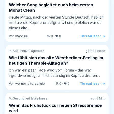
Welcher Song begleitet euch beim ersten
Monat Clean
Heute Mittag, nach der vierten Stunde Deutsch, hab ich
mir kurz die Kopfhörer aufgesetzt und plötzlich war da
dieses alte...
Von marc_86
💬 0 · ❤️ 0
Thread lesen →
📓 Abstinenz-Tagebuch
gerade eben
Wie fühlt sich das alte Westberliner‑Feeling im
heutigen Therapie‑Alltag an?
Ich war ein paar Tage weg vom Forum – das war
irgendwie nötig, um nicht ständig im Kopf zu drehen....
Von werner_alte_schule
💬 0 · ❤️ 0
Thread lesen →
🏃 Gesundheit & Wellness
vor 5 Min.
Wenn das Frühstück zur neuen Stressbremse
wird