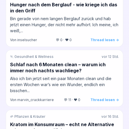
Hunger nach dem Berglauf - wie kriege ich das
in den Griff
Bin gerade von nem langen Berglauf zurück und hab
jetzt einen Hunger, der nicht mehr aufhört. Ich meine, ich
weiß,...
Von inselsucher
💬 0 · ❤️ 0
Thread lesen →
🏃 Gesundheit & Wellness
vor 12 Std.
Schlaf nach 6 Monaten clean – warum ich
immer noch nachts wachliege?
Also ich bin jetzt seit ein paar Monaten clean und die
ersten Wochen war’s wie ein Wunder, endlich ein
bisschen...
Von marvin_crackkarriere
💬 11 · ❤️ 0
Thread lesen →
🌱 Pflanzen & Kräuter
vor 16 Std.
Kratom im Konsumraum – echt ne Alternative