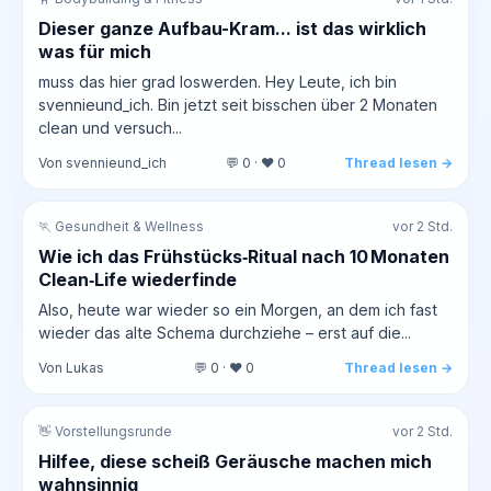
Dieser ganze Aufbau-Kram... ist das wirklich
was für mich
muss das hier grad loswerden. Hey Leute, ich bin
svennieund_ich. Bin jetzt seit bisschen über 2 Monaten
clean und versuch...
Von svennieund_ich
💬 0 · ❤️ 0
Thread lesen →
🏃 Gesundheit & Wellness
vor 2 Std.
Wie ich das Frühstücks‑Ritual nach 10 Monaten
Clean‑Life wiederfinde
Also, heute war wieder so ein Morgen, an dem ich fast
wieder das alte Schema durchziehe – erst auf die...
Von Lukas
💬 0 · ❤️ 0
Thread lesen →
👋 Vorstellungsrunde
vor 2 Std.
Hilfee, diese scheiß Geräusche machen mich
wahnsinnig