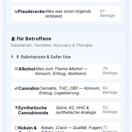
Plauderecke
Alles was sonst nirgends
97
☕
Beiträge
reinpasst.
🫂 Für Betroffene
Substanzen, Verhalten, Recovery & Therapie
💊
💊 Substanzen & Safer Use
🍺
Alkohol
Alles zum Thema Alkohol —
79
Beiträge
Konsum, Entzug, Abstinenz.
🌿
Cannabis
Cannabis, THC, CBD — Konsum,
84
Beiträge
Entzug, Legalisierung.
⚗️
Synthetische
Spice, K2, HHC &
63
Beiträge
synthetische Analoga.
Cannabinoide
Kokain &
Kokain, Crack — Qualität, Fragen,
72
⚪
Beiträge