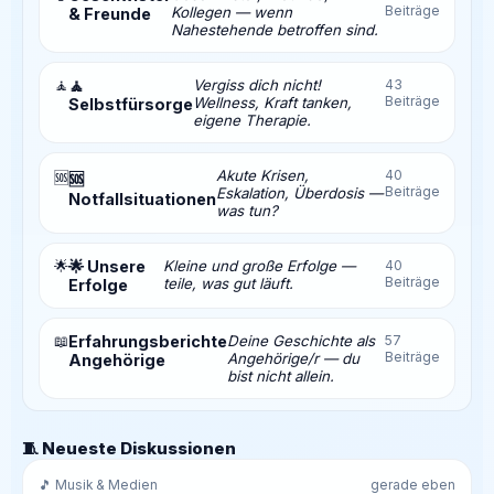
Beiträge
Kollegen — wenn
& Freunde
Nahestehende betroffen sind.
🧘
🧘
Vergiss dich nicht!
43
Beiträge
Wellness, Kraft tanken,
Selbstfürsorge
eigene Therapie.
Akute Krisen,
40
🆘
🆘
Beiträge
Eskalation, Überdosis —
Notfallsituationen
was tun?
🌟
🌟 Unsere
Kleine und große Erfolge —
40
Beiträge
teile, was gut läuft.
Erfolge
📖
Erfahrungsberichte
Deine Geschichte als
57
Beiträge
Angehörige/r — du
Angehörige
bist nicht allein.
🧵 Neueste Diskussionen
🎵 Musik & Medien
gerade eben