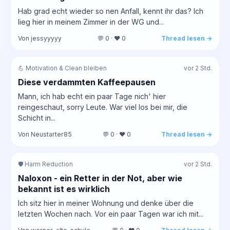
Hab grad echt wieder so nen Anfall, kennt ihr das? Ich
lieg hier in meinem Zimmer in der WG und...
Von jessyyyyy
💬 0 · ❤️ 0
Thread lesen →
💪 Motivation & Clean bleiben
vor 2 Std.
Diese verdammten Kaffeepausen
Mann, ich hab echt ein paar Tage nich' hier
reingeschaut, sorry Leute. War viel los bei mir, die
Schicht in...
Von Neustarter85
💬 0 · ❤️ 0
Thread lesen →
🛡️ Harm Reduction
vor 2 Std.
Naloxon - ein Retter in der Not, aber wie
bekannt ist es wirklich
Ich sitz hier in meiner Wohnung und denke über die
letzten Wochen nach. Vor ein paar Tagen war ich mit...