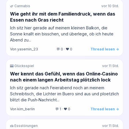
🌿 Cannabis
vor 10 Std.
Wie geht ihr mit dem Familiendruck, wenn das
Essen nach Gras riecht
Ich sitz hier gerade auf meinem kleinen Balkon, die
Sonne knallt ein bisschen, und überlege, ob ich heute
Abend zu...
Von yasemin_23
💬 0 · ❤️ 0
Thread lesen →
🎰 Glücksspiel
vor 11 Std.
Wer kennt das Gefühl, wenn das Online‑Casino
nach einem langen Arbeitstag plötzlich lock
Ich sitz gerade nach Feierabend noch an meinem
Schreibtisch, die Lichter im Buero sind aus und ploetzlich
blitzt die Push‑Nachricht...
Von kim_berlin
💬 1 · ❤️ 0
Thread lesen →
🍰 Essstörungen
vor 11 Std.