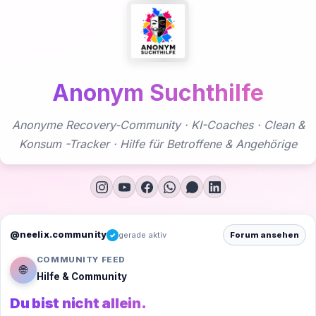
Zum
Inhalt
springen
Anonym Suchthilfe
Anonyme Recovery-Community · KI-Coaches · Clean &
Konsum -Tracker · Hilfe für Betroffene & Angehörige
@neelix.community
gerade aktiv
Forum ansehen
✓
COMMUNITY FEED
🌐
Hilfe & Community
Du bist nicht allein.