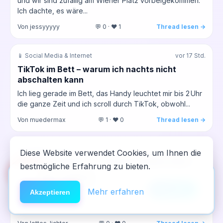
und wir sind zufallig am Wiener Platz vorbeigekommen.
Ich dachte, es wäre...
Von jessyyyyy
💬 0 · ❤️ 1
Thread lesen →
📱 Social Media & Internet
vor 17 Std.
TikTok im Bett – warum ich nachts nicht
abschalten kann
Ich lieg gerade im Bett, das Handy leuchtet mir bis 2 Uhr
die ganze Zeit und ich scroll durch TikTok, obwohl...
Von muedermax
💬 1 · ❤️ 0
Thread lesen →
🔄 Rückfall & Neustart
vor 18 Std.
Diese Website verwendet Cookies, um Ihnen die
Warum ich Angst vor Freundschaften habe,
bestmögliche Erfahrung zu bieten.
🆘
Hilfe
seit ich clean bin
App installieren
Ich sitz gerade in meinem Zimmer und denke daruber
×
NeelixberliN auf dem Homescreen —
Anleitung
Mehr erfahren
Akzeptieren
nach, wie sich mein Leben in den letzten 10 Monaten
wie eine echte App.
verandert...