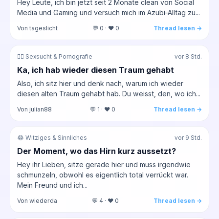
Hey Leute, ich bin jetzt seit 2 Monate clean von Social
Media und Gaming und versuch mich im Azubi‑Alltag zu...
Von tageslicht
💬 0 · ❤️ 0
Thread lesen →
❤️‍🔥 Sexsucht & Pornografie
vor 8 Std.
Ka, ich hab wieder diesen Traum gehabt
Also, ich sitz hier und denk nach, warum ich wieder
diesen alten Traum gehabt hab. Du weisst, den, wo ich...
Von julian88
💬 1 · ❤️ 0
Thread lesen →
😂 Witziges & Sinnliches
vor 9 Std.
Der Moment, wo das Hirn kurz aussetzt?
Hey ihr Lieben, sitze gerade hier und muss irgendwie
schmunzeln, obwohl es eigentlich total verrückt war.
Mein Freund und ich...
Von wiederda
💬 4 · ❤️ 0
Thread lesen →