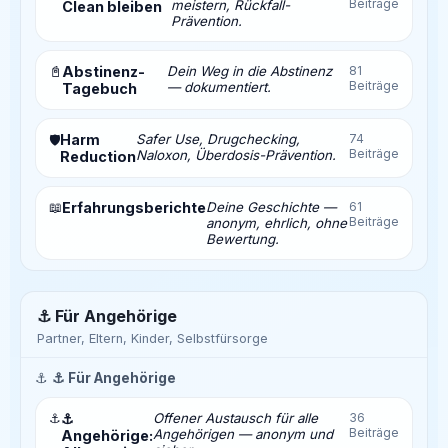
Beiträge
meistern, Rückfall-
Clean bleiben
Prävention.
📓
Abstinenz-
Dein Weg in die Abstinenz
81
Beiträge
— dokumentiert.
Tagebuch
Harm
Safer Use, Drugchecking,
74
🛡️
Beiträge
Naloxon, Überdosis-Prävention.
Reduction
📖
Erfahrungsberichte
Deine Geschichte —
61
Beiträge
anonym, ehrlich, ohne
Bewertung.
⚓ Für Angehörige
Partner, Eltern, Kinder, Selbstfürsorge
⚓
⚓ Für Angehörige
⚓
⚓
Offener Austausch für alle
36
Beiträge
Angehörigen — anonym und
Angehörige: