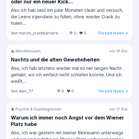
oder nur ein neuer Kick...
Also ich hab seid ein paar Monaten clean und versuch,
die Leere irgendwie zu füllen, ohne wieder Crack zu
holen....
Von marvin_crackkarriere
💬 0 · ❤️ 0
Thread lesen →
⚠️ Mischkonsum
vor 16 Std.
Nachts und die alten Gewohnheiten
Also, ich hab letztens wieder mal so ner langen Nacht
gehabt, wo ich einfach nicht schlafen konnte. Und ich
weißt,...
Von dani_77
💬 0 · ❤️ 0
Thread lesen →
🧠 Psyche & Dualdiagnosen
vor 17 Std.
Warum ich immer noch Angst vor dem Wiener
Platz habe
Also, ich war gestern mit meiner Betreuerin unterwegs