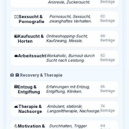
Beiträge
Anorexie, Zuckersucht.
Sexsucht &
Pornosucht, Sexsucht,
62
❤️‍🔥
Beiträge
zwanghaftes Verhalten.
Pornografie
Kaufsucht &
Onlineshopping-Sucht,
66
🛍️
Beiträge
Kaufzwang, Messie.
Horten
💼
Arbeitssucht
Workaholic, Burnout durch
62
Beiträge
Sucht nach Leistung.
🏥
🏥 Recovery & Therapie
🏥
Entzug &
Erfahrungen mit Entzug,
95
Beiträge
Entgiftung, Kliniken.
Entgiftung
Therapie &
Ambulant, stationär,
74
🛋️
Beiträge
Langzeittherapie, Nachsorge.
Nachsorge
💪
Motivation &
Durchhalten, Trigger
64