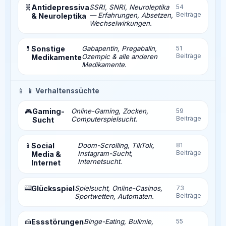
🧬
Antidepressiva
SSRI, SNRI, Neuroleptika
54
Beiträge
— Erfahrungen, Absetzen,
& Neuroleptika
Wechselwirkungen.
💊
Sonstige
Gabapentin, Pregabalin,
51
Beiträge
Ozempic & alle anderen
Medikamente
Medikamente.
📱
📱 Verhaltenssüchte
Gaming-
Online-Gaming, Zocken,
59
🎮
Beiträge
Computerspielsucht.
Sucht
📱
Social
Doom-Scrolling, TikTok,
81
Beiträge
Instagram-Sucht,
Media &
Internetsucht.
Internet
🎰
Glücksspiel
Spielsucht, Online-Casinos,
73
Beiträge
Sportwetten, Automaten.
🍰
Essstörungen
Binge-Eating, Bulimie,
55