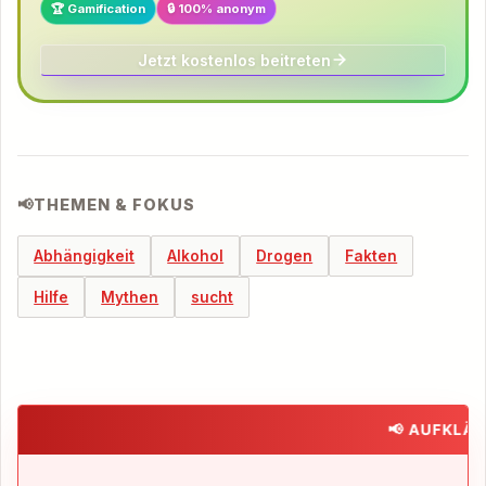
🏆 Gamification
🔒 100% anonym
Jetzt kostenlos beitreten
📢
THEMEN & FOKUS
Abhängigkeit
Alkohol
Drogen
Fakten
Hilfe
Mythen
sucht
📢 AUFKLÄRUN