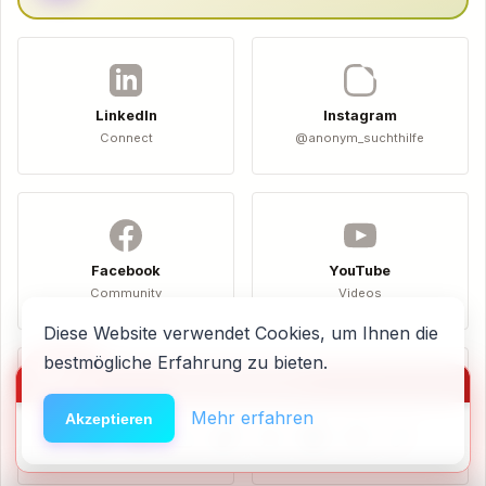
LinkedIn
Instagram
Connect
@anonym_suchthilfe
Facebook
YouTube
Community
Videos
Diese Website verwendet Cookies, um Ihnen die
bestmögliche Erfahrung zu bieten.
🆘
Hilfe
HACK DEN ALGO ⚡️
Mehr erfahren
Akzeptieren
Spotify
TikTok
Podcasts
Shorts