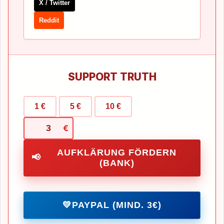
X / Twitter
Reddit
SUPPORT TRUTH
1 €
5 €
10 €
€
AUFKLÄRUNG FÖRDERN
📢
(BANK)
💛
PAYPAL (MIND. 3€)