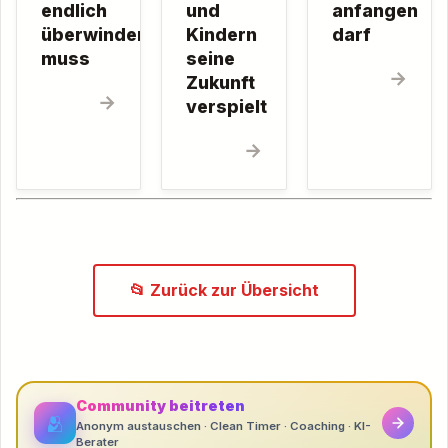
endlich
und
anfangen
überwinden
Kindern
darf
muss
seine
→
Zukunft
→
verspielt
→
📂 Zurück zur Übersicht
Community beitreten
🫂
Anonym austauschen · Clean Timer · Coaching · KI-
Berater