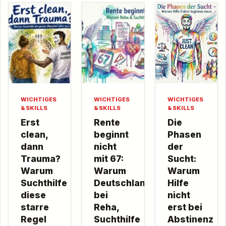
WICHTIGES
WICHTIGES
WICHTIGES
& SKILLS
& SKILLS
& SKILLS
Erst
Rente
Die
clean,
beginnt
Phasen
dann
nicht
der
Trauma?
mit 67:
Sucht:
Warum
Warum
Warum
Suchthilfe
Deutschland
Hilfe
diese
bei
nicht
starre
Reha,
erst bei
Regel
Suchthilfe
Abstinenz