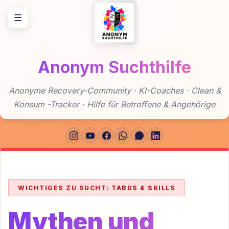
Zum
☰
Inhalt
springen
Anonym Suchthilfe
Anonyme Recovery-Community · KI-Coaches · Clean &
Konsum -Tracker · Hilfe für Betroffene & Angehörige
WICHTIGES ZU SUCHT: TABUS & SKILLS
Mythen und