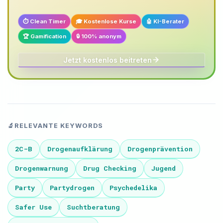
⏱️ Clean Timer
🎓 Kostenlose Kurse
🤖 KI-Berater
🏆 Gamification
🔒 100% anonym
Jetzt kostenlos beitreten
🔬
RELEVANTE KEYWORDS
2C-B
Drogenaufklärung
Drogenprävention
Drogenwarnung
Drug Checking
Jugend
Party
Partydrogen
Psychedelika
Safer Use
Suchtberatung