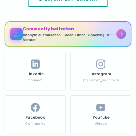
Community beitreten
🫂
Anonym austauschen · Clean Timer · Coaching · KI-
Berater
LinkedIn
Instagram
Connect
@anonym_suchthilfe
Facebook
YouTube
Community
Videos