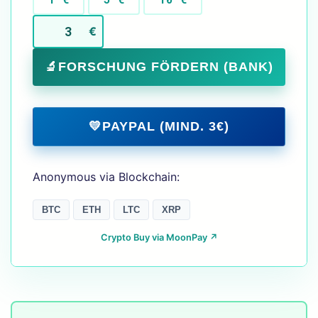
€
🔬
FORSCHUNG FÖRDERN (BANK)
💛
PAYPAL (MIND. 3€)
Anonymous via Blockchain:
BTC
ETH
LTC
XRP
Crypto Buy via MoonPay ↗