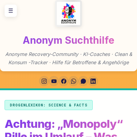
Zum
☰
Inhalt
springen
Anonym Suchthilfe
Anonyme Recovery-Community · KI-Coaches · Clean &
Konsum -Tracker · Hilfe für Betroffene & Angehörige
DROGENLEXIKON: SCIENCE & FACTS
Achtung: „Monopoly“
Pille im Umlauf – Was