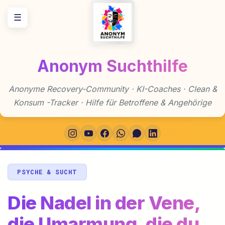
Zum
☰
Inhalt
springen
Anonym Suchthilfe
Anonyme Recovery-Community · KI-Coaches · Clean &
Konsum -Tracker · Hilfe für Betroffene & Angehörige
PSYCHE & SUCHT
Die Nadel in der Vene,
die Umarmung, die du