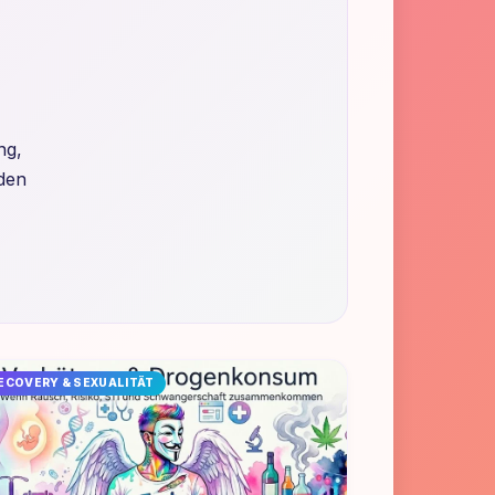
ng,
 den
ECOVERY & SEXUALITÄT