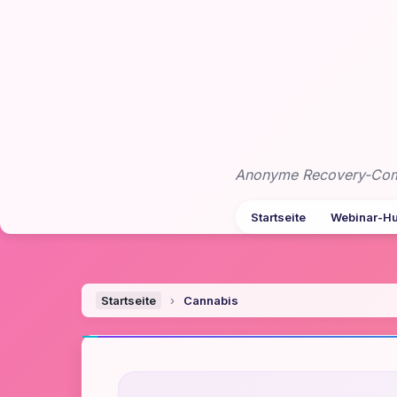
Zum
Inhalt
springen
Anonyme Recovery-Commu
Startseite
Webinar-H
Startseite
›
Cannabis