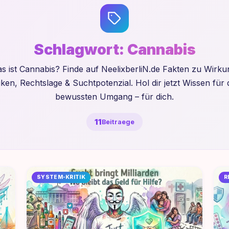
Schlagwort:
Cannabis
s ist Cannabis? Finde auf NeelixberliN.de Fakten zu Wirku
iken, Rechtslage & Suchtpotenzial. Hol dir jetzt Wissen für
bewussten Umgang – für dich.
11
Beitraege
SYSTEM-KRITIK
R