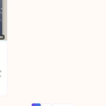
Min
ur
n