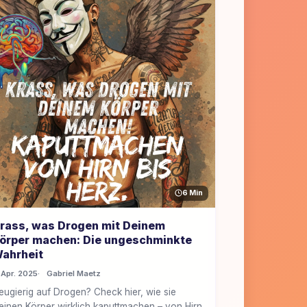
6 Min
rass, was Drogen mit Deinem
örper machen: Die ungeschminkte
ahrheit
 Apr. 2025
Gabriel Maetz
eugierig auf Drogen? Check hier, wie sie
einen Körper wirklich kaputtmachen – von Hirn