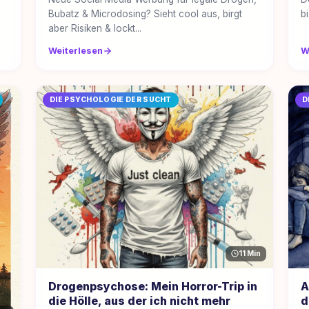
Bubatz & Microdosing? Sieht cool aus, birgt
bi
aber Risiken & lockt...
Weiterlesen
W
DIE PSYCHOLOGIE DER SUCHT
D
11 Min
Drogenpsychose: Mein Horror-Trip in
A
die Hölle, aus der ich nicht mehr
d