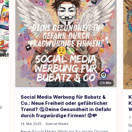
in
5 Min
Social Media Werbung für Bubatz &
K
Co.: Neue Freiheit oder gefährlicher
K
al
Trend? 🤔 Deine Gesundheit in Gefahr
W
durch fragwürdige Firmen! 😟💸
7.
14. Mai 2025
Gabriel Maetz
N
Neue Social Media Werbung für legale Drogen,
D