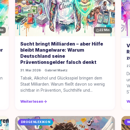
in
22 Min
Sucht bringt Milliarden – aber Hilfe
V
er
bleibt Mangelware: Warum
R
Deutschland seine
z
Präventionsgelder falsch denkt
2
31. Mai 2026
Gabriel Maetz
D
in
Tabak, Alkohol und Glücksspiel bringen dem
u
Staat Milliarden. Warum fließt davon so wenig
V
sichtbar in Prävention, Suchthilfe und...
ST
Weiterlesen
W
DROGENLEXIKON
W