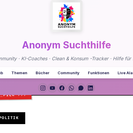
Anonym Suchthilfe
nity · KI-Coaches · Clean & Konsum -Tracker · Hilfe für 
ub
Themen
Bücher
Community
Funktionen
Live Al
POLITIK