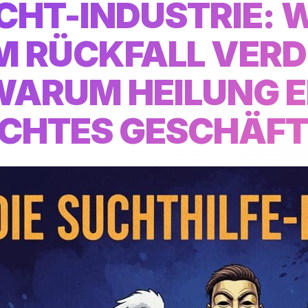
UCHT-INDUSTRIE: 
M RÜCKFALL VERD
WARUM HEILUNG E
CHTES GESCHÄFT 