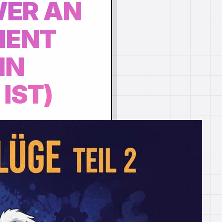
WER AN
IENT
IN
IST)