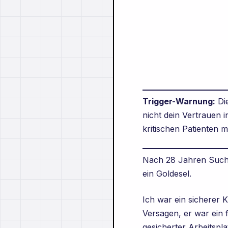
Trigger-Warnung:
Die
nicht dein Vertrauen 
️
kritischen Patienten 
Nach 28 Jahren Suc
ein Goldesel.
Ich war ein sicherer 
Versagen, er war ein f
gesicherter Arbeitspla