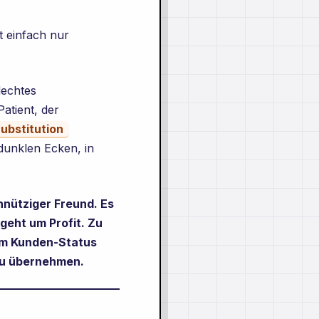
t einfach nur
lechtes
Patient, der
ubstitution
 dunklen Ecken, in
nnütziger Freund. Es
 geht um Profit. Zu
dem Kunden-Status
 zu übernehmen.