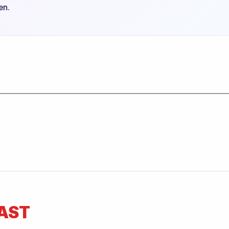
en.
AST