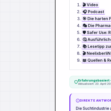
🎬 Video
🎧 Podcast
🎯 Die harten 
🎭 Die Pharma-
🛡️ Safer Use:
🤔 Ausführlic
📚 Lesetipp zu
🎬 NeelixberliN
📖 Quellen & 
Erfahrungsbasiert ·
Aktualisiert: 23. April 2
DIREKTE ANTWO
Die Suchtindustrie 