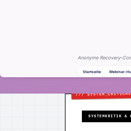
Zum
Inhalt
springen
Anonyme Recovery-Commu
Startseite
Webinar-H
SYSTEMKRITIK & 