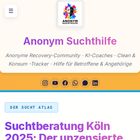
Zum
☰
Inhalt
springen
Anonym Suchthilfe
Anonyme Recovery-Community · KI-Coaches · Clean &
Konsum -Tracker · Hilfe für Betroffene & Angehörige
DER SUCHT ATLAS
Suchtberatung Köln
2025: Der unzensierte