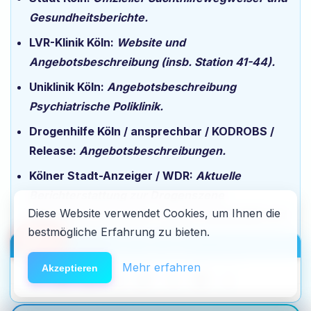
Gesundheitsberichte.
LVR-Klinik Köln:
Website und
Angebotsbeschreibung (insb. Station 41-44).
Uniklinik Köln:
Angebotsbeschreibung
Psychiatrische Poliklinik.
Drogenhilfe Köln / ansprechbar / KODROBS /
Release:
Angebotsbeschreibungen.
Kölner Stadt-Anzeiger / WDR:
Aktuelle
Berichterstattung zur Drogenszene
Diese Website verwendet Cookies, um Ihnen die
(Ebertplatz, Neumarkt, Crack-Problematik) und
bestmögliche Erfahrung zu bieten.
Fentanyl-Warnungen in NRW.
🆘
Hilfe
HACK DEN ALGO ⚡️
Mehr erfahren
Akzeptieren