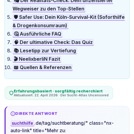
🎭 Der Realitäts-Check: Dein unzensierter
Wegweiser zu den Top-Stellen
🛡️ Safer Use: Dein Köln-Survival-Kit (Soforthilfe
& Drogenkonsumraum)
🤔 Ausführliche FAQ
🧠 Der ultimative Check: Das Quiz
📚 Lesetipp zur Vertiefung
🎬 NeelixberliN Fazit
📖 Quellen & Referenzen
Erfahrungsbasiert · sorgfältig recherchiert
Aktualisiert: 22. April 2026 · Der Sucht-Atlas Uncensored
DIREKTE ANTWORT
.de/tag/suchtberatung/" class="nx-
suchthilfe
auto-link" title="Mehr zu: