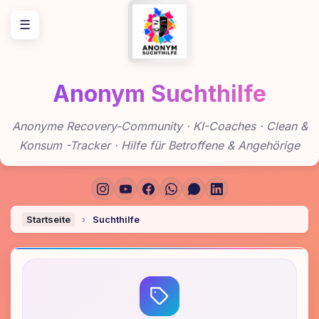
Zum
☰
Inhalt
springen
Anonym Suchthilfe
Anonyme Recovery-Community · KI-Coaches · Clean &
Konsum -Tracker · Hilfe für Betroffene & Angehörige
Startseite
›
Suchthilfe