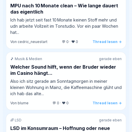
MPU nach 10 Monate clean – Wie lange dauert
das eigentlich
Ich hab jetzt seit fast 10 Monate keinen Stoff mehr und
udn arbeite Vollzeit im Tonstudio. Vor ein paar Wochen
hat...
Von cedric_neuestart
💬 0 · ❤️ 0
Thread lesen →
🎵 Musik & Medien
gerade eben
Welcher Sound hilft, wenn der Bruder wieder
im Casino hängt...
Also ich sitz gerade am Sonntagmorgen in meiner
kleinen Wohnung in Mainz, die Kaffeemaschine glüht und
ich hab das alte...
Von blume
💬 0 · ❤️ 0
Thread lesen →
🌈 LSD
gerade eben
LSD im Konsumraum – Hoffnung oder neue