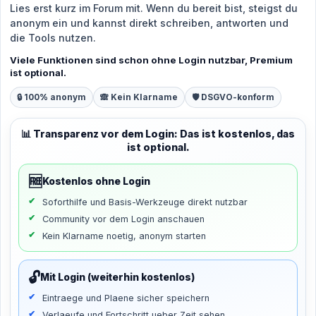
Lies erst kurz im Forum mit. Wenn du bereit bist, steigst du
anonym ein und kannst direkt schreiben, antworten und
die Tools nutzen.
Viele Funktionen sind schon ohne Login nutzbar, Premium
ist optional.
🔒 100% anonym
🙈 Kein Klarname
🛡️ DSGVO-konform
📊 Transparenz vor dem Login: Das ist kostenlos, das
ist optional.
🆓
Kostenlos ohne Login
Soforthilfe und Basis-Werkzeuge direkt nutzbar
Community vor dem Login anschauen
Kein Klarname noetig, anonym starten
🔓
Mit Login (weiterhin kostenlos)
Eintraege und Plaene sicher speichern
Verlaeufe und Fortschritt ueber Zeit sehen