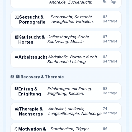
Beiträge
Anorexie, Zuckersucht.
Sexsucht &
Pornosucht, Sexsucht,
62
❤️‍🔥
Beiträge
zwanghaftes Verhalten.
Pornografie
Kaufsucht &
Onlineshopping-Sucht,
67
🛍️
Beiträge
Kaufzwang, Messie.
Horten
💼
Arbeitssucht
Workaholic, Burnout durch
63
Beiträge
Sucht nach Leistung.
🏥
🏥 Recovery & Therapie
🏥
Entzug &
Erfahrungen mit Entzug,
98
Beiträge
Entgiftung, Kliniken.
Entgiftung
Therapie &
Ambulant, stationär,
74
🛋️
Beiträge
Langzeittherapie, Nachsorge.
Nachsorge
💪
Motivation &
Durchhalten, Trigger
66