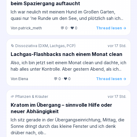
beim Spaziergang auftaucht
Ich war neulich mit meinem Hund im Großen Garten,
quasi nur ‘ne Runde um den See, und plötzlich sah ich...
Von patrick_meth
💬 0 · ❤️ 0
Thread lesen →
🌀 Dissoziativa (DXM, Lachgas, PCP)
vor 17 Std.
Lachgas-Flashbacks nach einem Monat clean
Also, ich bin jetzt seit einem Monat clean und dachte, ich
hab alles unter Kontrolle. Aber gestern Abend, als ich...
Von Elena
💬 0 · ❤️ 0
Thread lesen →
🌱 Pflanzen & Kräuter
vor 17 Std.
Kratom im Übergang – sinnvolle Hilfe oder
neuer Abhängigkeit
Ich sitz gerade in der Übergangseinrichtung, Mittag, die
Sonne dringt durch das kleine Fenster und ich denk
drüber nach, ob...