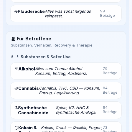
Plauderecke
Alles was sonst nirgends
99
☕
Beiträge
reinpasst.
🫂 Für Betroffene
Substanzen, Verhalten, Recovery & Therapie
💊
💊 Substanzen & Safer Use
🍺
Alkohol
Alles zum Thema Alkohol —
79
Beiträge
Konsum, Entzug, Abstinenz.
🌿
Cannabis
Cannabis, THC, CBD — Konsum,
84
Beiträge
Entzug, Legalisierung.
⚗️
Synthetische
Spice, K2, HHC &
64
Beiträge
synthetische Analoga.
Cannabinoide
Kokain &
Kokain, Crack — Qualität, Fragen,
72
⚪
Beiträge