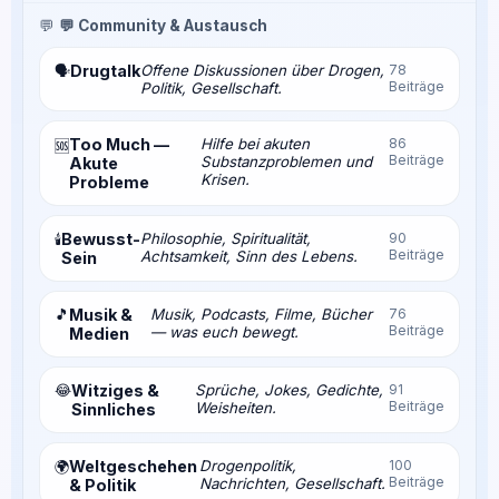
💬
💬 Community & Austausch
Drugtalk
Offene Diskussionen über Drogen,
78
🗣️
Beiträge
Politik, Gesellschaft.
Too Much —
Hilfe bei akuten
86
🆘
Beiträge
Substanzproblemen und
Akute
Krisen.
Probleme
Bewusst-
Philosophie, Spiritualität,
90
🕯️
Beiträge
Achtsamkeit, Sinn des Lebens.
Sein
🎵
Musik &
Musik, Podcasts, Filme, Bücher
76
Beiträge
— was euch bewegt.
Medien
😂
Witziges &
Sprüche, Jokes, Gedichte,
91
Beiträge
Weisheiten.
Sinnliches
Weltgeschehen
Drogenpolitik,
100
🌍
Beiträge
Nachrichten, Gesellschaft.
& Politik