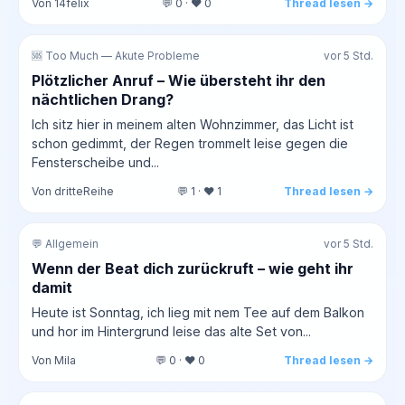
Von 14felix
💬 0 · ❤️ 0
Thread lesen →
🆘 Too Much — Akute Probleme
vor 5 Std.
Plötzlicher Anruf – Wie übersteht ihr den
nächtlichen Drang?
Ich sitz hier in meinem alten Wohnzimmer, das Licht ist
schon gedimmt, der Regen trommelt leise gegen die
Fensterscheibe und...
Von dritteReihe
💬 1 · ❤️ 1
Thread lesen →
💬 Allgemein
vor 5 Std.
Wenn der Beat dich zurückruft – wie geht ihr
damit
Heute ist Sonntag, ich lieg mit nem Tee auf dem Balkon
und hor im Hintergrund leise das alte Set von...
Von Mila
💬 0 · ❤️ 0
Thread lesen →