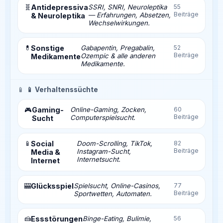
🧬
Antidepressiva
SSRI, SNRI, Neuroleptika
55
Beiträge
— Erfahrungen, Absetzen,
& Neuroleptika
Wechselwirkungen.
💊
Sonstige
Gabapentin, Pregabalin,
52
Beiträge
Ozempic & alle anderen
Medikamente
Medikamente.
📱
📱 Verhaltenssüchte
Gaming-
Online-Gaming, Zocken,
60
🎮
Beiträge
Computerspielsucht.
Sucht
📱
Social
Doom-Scrolling, TikTok,
82
Beiträge
Instagram-Sucht,
Media &
Internetsucht.
Internet
🎰
Glücksspiel
Spielsucht, Online-Casinos,
77
Beiträge
Sportwetten, Automaten.
🍰
Essstörungen
Binge-Eating, Bulimie,
56