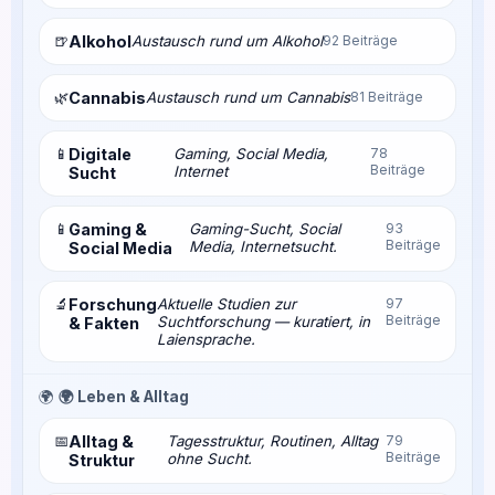
🍺
Alkohol
Austausch rund um Alkohol
92 Beiträge
🌿
Cannabis
Austausch rund um Cannabis
81 Beiträge
📱
Digitale
Gaming, Social Media,
78
Beiträge
Internet
Sucht
📱
Gaming &
Gaming-Sucht, Social
93
Beiträge
Media, Internetsucht.
Social Media
🔬
Forschung
Aktuelle Studien zur
97
Beiträge
Suchtforschung — kuratiert, in
& Fakten
Laiensprache.
🌍
🌍 Leben & Alltag
📅
Alltag &
Tagesstruktur, Routinen, Alltag
79
Beiträge
ohne Sucht.
Struktur