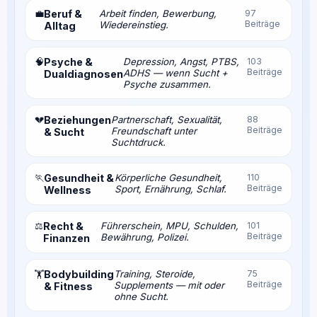
💼
Beruf &
Arbeit finden, Bewerbung,
97
Beiträge
Wiedereinstieg.
Alltag
🧠
Psyche &
Depression, Angst, PTBS,
103
Beiträge
ADHS — wenn Sucht +
Dualdiagnosen
Psyche zusammen.
💔
Beziehungen
Partnerschaft, Sexualität,
88
Beiträge
Freundschaft unter
& Sucht
Suchtdruck.
🏃
Gesundheit &
Körperliche Gesundheit,
110
Beiträge
Sport, Ernährung, Schlaf.
Wellness
⚖️
Recht &
Führerschein, MPU, Schulden,
101
Beiträge
Bewährung, Polizei.
Finanzen
Bodybuilding
Training, Steroide,
75
🏋️
Beiträge
Supplements — mit oder
& Fitness
ohne Sucht.