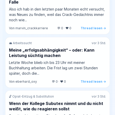
Falle
Also ich hab in den letzten paar Monaten echt versucht,
was Neues zu finden, weil das Crack‑Gedächtnis immer
noch wie...
Von marvin_crackkarriere
💬 0 · ❤️ 0
Thread lesen →
💼 Arbeitssucht
vor 3 Std.
Meine „erfolgsabhängigkeit“ – oder: Kann
Leistung süchtig machen
Letzte Woche blieb ich bis 23 Uhr mit meiner
Buchhaltung arbeiten. Die Frist lag um zwei Stunden
später, doch die...
Von eberhard_oxy
💬 0 · ❤️ 0
Thread lesen →
🔓 Opiat-Entzug & Substitution
vor 3 Std.
Wenn der Kollege Subutex nimmt und du nicht
weißt, wie du reagieren sollst