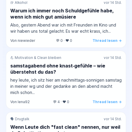
🍺 Alkohol
vor 14 Std.
Warum ich immer noch Schuldgefühle habe,
wenn ich mich gut amüsiere
Also, gestern Abend war ich mit Freunden im Kino und
wir haben uns total gelacht. Es war echt krass, ich...
Von niewieder
💬 0 · ❤️ 0
Thread lesen →
💪 Motivation & Clean bleiben
vor 14 Std.
samstagabend ohne knast‑gefühle – wie
überstehst du das?
hey leute, ich sitz hier am nachmittags‑sonnigen samstag
in meiner wg und der gedanke an den abend macht
mich schon...
Von lena92
💬 4 · ❤️ 0
Thread lesen →
🗣️ Drugtalk
vor 14 Std.
Wenn Leute dich "fast clean" nennen, nur weil