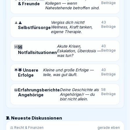
Beiträge
Kollegen — wenn
& Freunde
Nahestehende betroffen sind.
🧘
🧘
Vergiss dich nicht!
43
Beiträge
Wellness, Kraft tanken,
Selbstfürsorge
eigene Therapie.
Akute Krisen,
40
🆘
🆘
Beiträge
Eskalation, Überdosis —
Notfallsituationen
was tun?
🌟
🌟 Unsere
Kleine und große Erfolge —
40
Beiträge
teile, was gut läuft.
Erfolge
📖
Erfahrungsberichte
Deine Geschichte als
58
Beiträge
Angehörige/r — du
Angehörige
bist nicht allein.
🧵 Neueste Diskussionen
⚖️ Recht & Finanzen
gerade eben