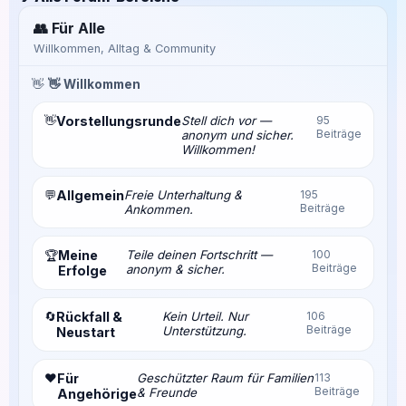
👥 Für Alle
Willkommen, Alltag & Community
👋
👋 Willkommen
👋
Vorstellungsrunde
Stell dich vor —
95
Beiträge
anonym und sicher.
Willkommen!
💬
Allgemein
Freie Unterhaltung &
195
Beiträge
Ankommen.
Meine
Teile deinen Fortschritt —
100
🏆
Beiträge
anonym & sicher.
Erfolge
🔄
Rückfall &
Kein Urteil. Nur
106
Beiträge
Unterstützung.
Neustart
❤️
Für
Geschützter Raum für Familien
113
Beiträge
& Freunde
Angehörige