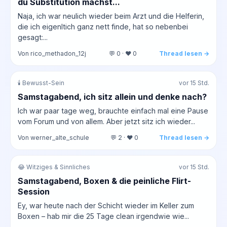
du Substitution machst...
Naja, ich war neulich wieder beim Arzt und die Helferin,
die ich eigenltich ganz nett finde, hat so nebenbei
gesagt:...
Von rico_methadon_12j
💬 0 · ❤️ 0
Thread lesen →
🕯️ Bewusst-Sein
vor 15 Std.
Samstagabend, ich sitz allein und denke nach?
Ich war paar tage weg, brauchte einfach mal eine Pause
vom Forum und von allem. Aber jetzt sitz ich wieder...
Von werner_alte_schule
💬 2 · ❤️ 0
Thread lesen →
😂 Witziges & Sinnliches
vor 15 Std.
Samstagabend, Boxen & die peinliche Flirt-
Session
Ey, war heute nach der Schicht wieder im Keller zum
Boxen – hab mir die 25 Tage clean irgendwie wie...