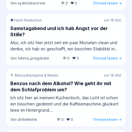
Von aydincleancrew
💬 0 · ❤️ 0
Thread lesen →
🛡️ Harm Reduction
vor 16 Std.
Samstagabend und ich hab Angst vor der
Stille?
Also, ich sitz hier jetzt seit ein paar Monaten clean und
denke, ich hab es geschafft, ein bisschen Stabilität in...
Von fatima_pregabalin
💬 0 · ❤️ 0
Thread lesen →
💊 Benzodiazepine & Medis
vor 16 Std.
Benzos nach dem Alkohol? Wie geht ihr mit
dem Schlafproblem um?
Ich sitz hier an meinem Küchentisch, das Licht ist schon
ein bisschen gedimmt und die Kaffeemaschine gluckert
leise im Hintergrund....
Von dritteReihe
💬 0 · ❤️ 0
Thread lesen →