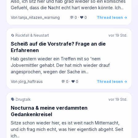
Also, ich sitz hier und hab grad wieder so ein komisches
Gefuehl, dass die Nacht echt hart werden könnte. Ich...
Von tanja_nitazen_warnung
💬 0 · ❤️ 0
Thread lesen →
🔄 Rückfall & Neustart
vor 19 Std.
Scheiß auf die Vorstrafe? Frage an die
Erfahrenen
Hab gestern wieder ein Treffen mit so 'nem
Jobvermittler gehabt. Der hat mich wieder drauf
angesprochen, wegen der Sache im...
Von jörg_haftraus
💬 0 · ❤️ 0
Thread lesen →
🗣️ Drugtalk
vor 19 Std.
Nocturna & meine verdammten
Gedankenkreisel
Sitze schon wieder hier, es ist weit nach Mitternacht,
und ich frag mich echt, was hier eigentlich abgeht. Seit
ich...