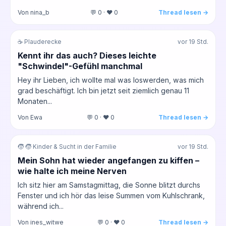
Von nina_b
💬 0 · ❤️ 0
Thread lesen →
☕ Plauderecke
vor 19 Std.
Kennt ihr das auch? Dieses leichte
"Schwindel"-Gefühl manchmal
Hey ihr Lieben, ich wollte mal was loswerden, was mich
grad beschäftigt. Ich bin jetzt seit ziemlich genau 11
Monaten...
Von Ewa
💬 0 · ❤️ 0
Thread lesen →
🧒 🧒 Kinder & Sucht in der Familie
vor 19 Std.
Mein Sohn hat wieder angefangen zu kiffen –
wie halte ich meine Nerven
Ich sitz hier am Samstagmittag, die Sonne blitzt durchs
Fenster und ich hör das leise Summen vom Kuhlschrank,
während ich...
Von ines_witwe
💬 0 · ❤️ 0
Thread lesen →