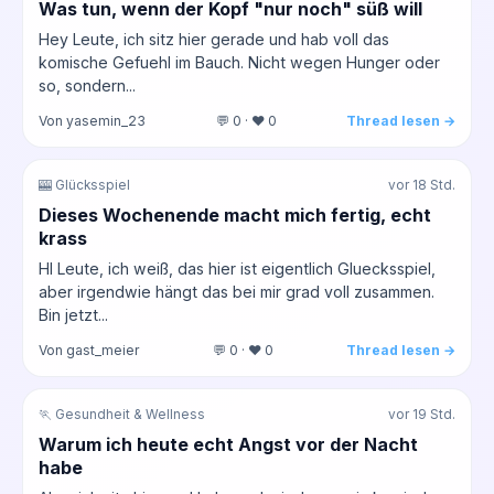
Was tun, wenn der Kopf "nur noch" süß will
Hey Leute, ich sitz hier gerade und hab voll das
komische Gefuehl im Bauch. Nicht wegen Hunger oder
so, sondern...
Von yasemin_23
💬 0 · ❤️ 0
Thread lesen →
🎰 Glücksspiel
vor 18 Std.
Dieses Wochenende macht mich fertig, echt
krass
HI Leute, ich weiß, das hier ist eigentlich Gluecksspiel,
aber irgendwie hängt das bei mir grad voll zusammen.
Bin jetzt...
Von gast_meier
💬 0 · ❤️ 0
Thread lesen →
🏃 Gesundheit & Wellness
vor 19 Std.
Warum ich heute echt Angst vor der Nacht
habe