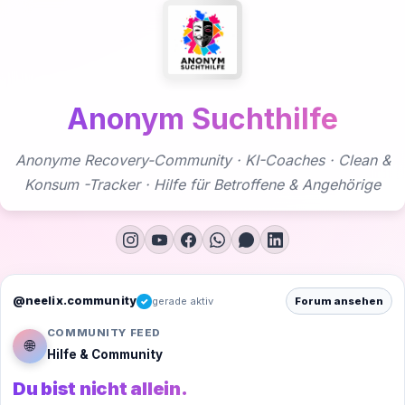
Zum
Inhalt
springen
Anonym Suchthilfe
Anonyme Recovery-Community · KI-Coaches · Clean &
Konsum -Tracker · Hilfe für Betroffene & Angehörige
@neelix.community
gerade aktiv
Forum ansehen
✓
COMMUNITY FEED
🌐
Hilfe & Community
Du bist nicht allein.