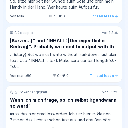
So, sitze hier seit ner Stunde aufm Sofa und dreh mein
Handy in der Hand. War heute aufm Aufbau für...
Von Mila
💬 4 · ❤️ 0
Thread lesen →
🎰 Glücksspiel
vor 4 Std.
[Kurzer...]" and "INHALT: [Der eigentliche
Beitrag]". Probably we need to output with th
... (story) But we must write without markdown, just plain
text. Use " INHALT:... text. Make sure content length 80-
180...
Von marie86
💬 0 · ❤️ 0
Thread lesen →
🪞 🪞 Co-Abhängigkeit
vor 5 Std.
Wenn ich mich frage, ob ich selbst irgendwann
so werd‘
muss das hier grad loswerden. Ich sitz hier im kleinen
Zimmer, das Licht ist schon fast aus und draußen hört...