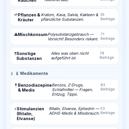
Rauchen
🌱
Pflanzen &
Kratom, Kava, Salvia, Kakteen &
55
Beiträge
pflanzliche Substanzen.
Kräuter
⚠️
Mischkonsum
Polysubstanzgebrauch —
71
Beiträge
Vorsicht! Besonders riskant.
Sonstige
Alles was oben nicht
78
❓
Beiträge
aufgeführt ist.
Substanzen
💉
💉 Medikamente
💊
Benzodiazepine
Benzos, Z-Drugs,
83
Beiträge
Schlafmittel — Fragen,
& Medis
Entzug, Tipps.
Stimulanzien
Ritalin, Elvanse, Ephedrin —
53
⚡
Beiträge
ADHS-Medis & Missbrauch.
(Ritalin,
Elvanse)