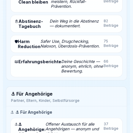
Beiträge
meistern, Rückfall-
Clean bleiben
Prävention.
📓
Abstinenz-
Dein Weg in die Abstinenz
82
Beiträge
— dokumentiert.
Tagebuch
Harm
Safer Use, Drugchecking,
75
🛡️
Beiträge
Naloxon, Überdosis-Prävention.
Reduction
📖
Erfahrungsberichte
Deine Geschichte —
66
Beiträge
anonym, ehrlich, ohne
Bewertung.
⚓ Für Angehörige
Partner, Eltern, Kinder, Selbstfürsorge
⚓
⚓ Für Angehörige
⚓
⚓
Offener Austausch für alle
37
Beiträge
Angehörigen — anonym und
Angehörige: