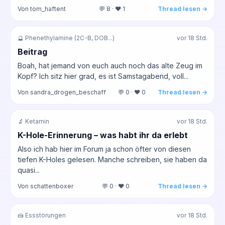
Von tom_haftent
💬 8 · ❤️ 1
Thread lesen →
🔮 Phenethylamine (2C-B, DOB...)
vor 18 Std.
Beitrag
Boah, hat jemand von euch auch noch das alte Zeug im
Kopf? Ich sitz hier grad, es ist Samstagabend, voll...
Von sandra_drogen_beschaff
💬 0 · ❤️ 0
Thread lesen →
🔬 Ketamin
vor 18 Std.
K-Hole-Erinnerung – was habt ihr da erlebt
Also ich hab hier im Forum ja schon öfter von diesen
tiefen K-Holes gelesen. Manche schreiben, sie haben da
quasi...
Von schattenboxer
💬 0 · ❤️ 0
Thread lesen →
🍰 Essstörungen
vor 18 Std.