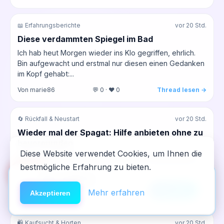
📖 Erfahrungsberichte
vor 20 Std.
Diese verdammten Spiegel im Bad
Ich hab heut Morgen wieder ins Klo gegriffen, ehrlich.
Bin aufgewacht und erstmal nur diesen einen Gedanken
im Kopf gehabt:...
Von marie86
💬 0 · ❤️ 0
Thread lesen →
🔄 Rückfall & Neustart
vor 20 Std.
Wieder mal der Spagat: Hilfe anbieten ohne zu
bevormunden
Diese Website verwendet Cookies, um Ihnen die
Hallo zusammen, irgendwo_hier hier. Ich sitz grad hier
bestmögliche Erfahrung zu bieten.
und muss mal wieder über die Situation nachdenken.
🆘
Hilfe
App installieren
Meine Tochter, die ja...
×
NeelixberliN auf dem Homescreen —
Anleitung
Mehr erfahren
Akzeptieren
Von irgendwo_hier
💬 0 · ❤️ 0
Thread lesen →
wie eine echte App.
🛍️ Kaufsucht & Horten
vor 20 Std.