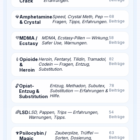
Erfahrungen.
Crack
💎
Amphetamine
Speed, Crystal Meth, Pep —
68
Beiträge
Fragen, Tipps, Erfahrungen.
& Crystal
💜
MDMA /
MDMA, Ecstasy-Pillen — Wirkung,
58
Beiträge
Safer Use, Warnungen.
Ecstasy
💉
Opioide
Heroin, Fentanyl, Tilidin, Tramadol,
82
Beiträge
Codein — Fragen, Entzug,
&
Substitution.
Heroin
Opiat-
Entzug, Methadon, Subutex,
78
🔓
Beiträge
Substitution — Erfahrungen &
Entzug &
Hilfe.
Substitution
🌈
LSD
LSD, Pappen, Trips — Erfahrungen,
54
Beiträge
Warnungen, Tipps.
🍄
Psilocybin /
Zauberpilze, Trüffel —
63
Beiträge
Sorten, Dosierung,
Magic