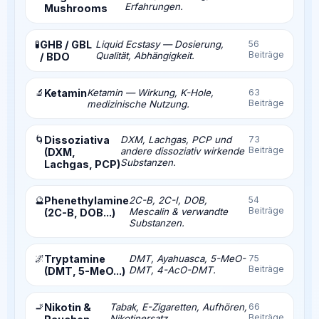
Erfahrungen.
Mushrooms
🧪
GHB / GBL
Liquid Ecstasy — Dosierung,
56
Beiträge
Qualität, Abhängigkeit.
/ BDO
🔬
Ketamin
Ketamin — Wirkung, K-Hole,
63
Beiträge
medizinische Nutzung.
🌀
Dissoziativa
DXM, Lachgas, PCP und
73
Beiträge
andere dissoziativ wirkende
(DXM,
Substanzen.
Lachgas, PCP)
🔮
Phenethylamine
2C-B, 2C-I, DOB,
54
Beiträge
Mescalin & verwandte
(2C-B, DOB...)
Substanzen.
🌌
Tryptamine
DMT, Ayahuasca, 5-MeO-
75
Beiträge
DMT, 4-AcO-DMT.
(DMT, 5-MeO...)
🚬
Nikotin &
Tabak, E-Zigaretten, Aufhören,
66
Beiträge
Nikotinersatz.