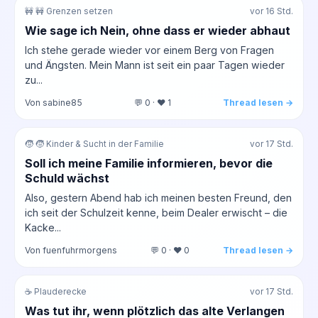
🚧 🚧 Grenzen setzen
vor 16 Std.
Wie sage ich Nein, ohne dass er wieder abhaut
Ich stehe gerade wieder vor einem Berg von Fragen
und Ängsten. Mein Mann ist seit ein paar Tagen wieder
zu...
Von sabine85
💬 0 · ❤️ 1
Thread lesen →
🧒 🧒 Kinder & Sucht in der Familie
vor 17 Std.
Soll ich meine Familie informieren, bevor die
Schuld wächst
Also, gestern Abend hab ich meinen besten Freund, den
ich seit der Schulzeit kenne, beim Dealer erwischt – die
Kacke...
Von fuenfuhrmorgens
💬 0 · ❤️ 0
Thread lesen →
☕ Plauderecke
vor 17 Std.
Was tut ihr, wenn plötzlich das alte Verlangen