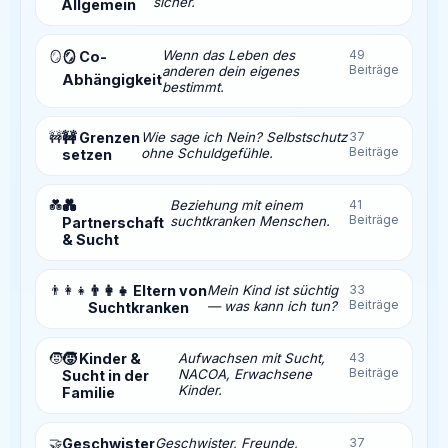
sicher.
Allgemein
Wenn das Leben des
49
🪞
🪞 Co-
Beiträge
anderen dein eigenes
Abhängigkeit
bestimmt.
🚧
🚧 Grenzen
Wie sage ich Nein? Selbstschutz
37
Beiträge
ohne Schuldgefühle.
setzen
💑
💑
Beziehung mit einem
41
Beiträge
suchtkranken Menschen.
Partnerschaft
& Sucht
👨‍👩‍👧
👨‍👩‍👧 Eltern von
Mein Kind ist süchtig
33
Beiträge
— was kann ich tun?
Suchtkranken
🧒
🧒 Kinder &
Aufwachsen mit Sucht,
43
Beiträge
NACOA, Erwachsene
Sucht in der
Kinder.
Familie
🤝
Geschwister
Geschwister, Freunde,
37