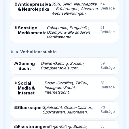
🧬
Antidepressiva
SSRI, SNRI, Neuroleptika
54
Beiträge
— Erfahrungen, Absetzen,
& Neuroleptika
Wechselwirkungen.
💊
Sonstige
Gabapentin, Pregabalin,
51
Beiträge
Ozempic & alle anderen
Medikamente
Medikamente.
📱
📱 Verhaltenssüchte
Gaming-
Online-Gaming, Zocken,
59
🎮
Beiträge
Computerspielsucht.
Sucht
📱
Social
Doom-Scrolling, TikTok,
81
Beiträge
Instagram-Sucht,
Media &
Internetsucht.
Internet
🎰
Glücksspiel
Spielsucht, Online-Casinos,
73
Beiträge
Sportwetten, Automaten.
🍰
Essstörungen
Binge-Eating, Bulimie,
55