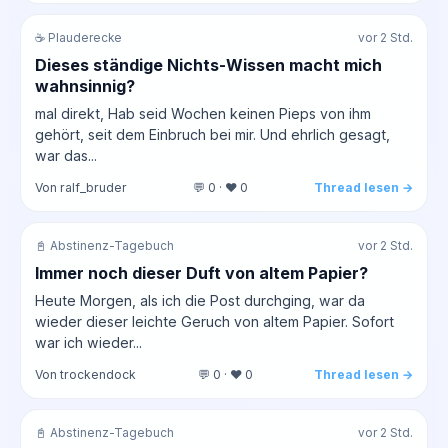
☕ Plauderecke
vor 2 Std.
Dieses ständige Nichts-Wissen macht mich
wahnsinnig?
mal direkt, Hab seid Wochen keinen Pieps von ihm
gehört, seit dem Einbruch bei mir. Und ehrlich gesagt,
war das...
Von ralf_bruder
💬 0 · ❤️ 0
Thread lesen →
📓 Abstinenz-Tagebuch
vor 2 Std.
Immer noch dieser Duft von altem Papier?
Heute Morgen, als ich die Post durchging, war da
wieder dieser leichte Geruch von altem Papier. Sofort
war ich wieder...
Von trockendock
💬 0 · ❤️ 0
Thread lesen →
📓 Abstinenz-Tagebuch
vor 2 Std.