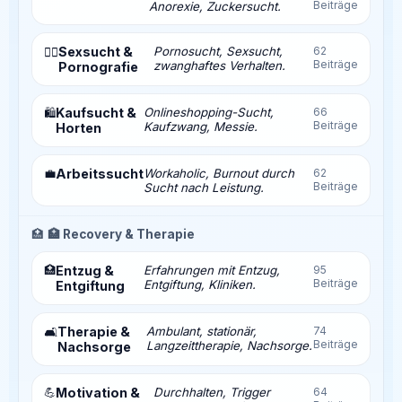
Beiträge
Anorexie, Zuckersucht.
Sexsucht &
Pornosucht, Sexsucht,
62
❤️‍🔥
Beiträge
zwanghaftes Verhalten.
Pornografie
Kaufsucht &
Onlineshopping-Sucht,
66
🛍️
Beiträge
Kaufzwang, Messie.
Horten
💼
Arbeitssucht
Workaholic, Burnout durch
62
Beiträge
Sucht nach Leistung.
🏥
🏥 Recovery & Therapie
🏥
Entzug &
Erfahrungen mit Entzug,
95
Beiträge
Entgiftung, Kliniken.
Entgiftung
Therapie &
Ambulant, stationär,
74
🛋️
Beiträge
Langzeittherapie, Nachsorge.
Nachsorge
💪
Motivation &
Durchhalten, Trigger
64