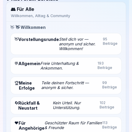
👥 Für Alle
Willkommen, Alltag & Community
👋
👋 Willkommen
👋
Vorstellungsrunde
Stell dich vor —
95
Beiträge
anonym und sicher.
Willkommen!
💬
Allgemein
Freie Unterhaltung &
193
Beiträge
Ankommen.
Meine
Teile deinen Fortschritt —
99
🏆
Beiträge
anonym & sicher.
Erfolge
🔄
Rückfall &
Kein Urteil. Nur
102
Beiträge
Unterstützung.
Neustart
❤️
Für
Geschützter Raum für Familien
113
Beiträge
& Freunde
Angehörige