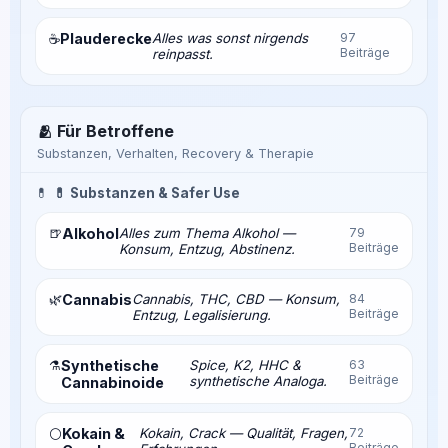
Plauderecke
Alles was sonst nirgends
97
☕
Beiträge
reinpasst.
🫂 Für Betroffene
Substanzen, Verhalten, Recovery & Therapie
💊
💊 Substanzen & Safer Use
🍺
Alkohol
Alles zum Thema Alkohol —
79
Beiträge
Konsum, Entzug, Abstinenz.
🌿
Cannabis
Cannabis, THC, CBD — Konsum,
84
Beiträge
Entzug, Legalisierung.
⚗️
Synthetische
Spice, K2, HHC &
63
Beiträge
synthetische Analoga.
Cannabinoide
Kokain &
Kokain, Crack — Qualität, Fragen,
72
⚪
Beiträge