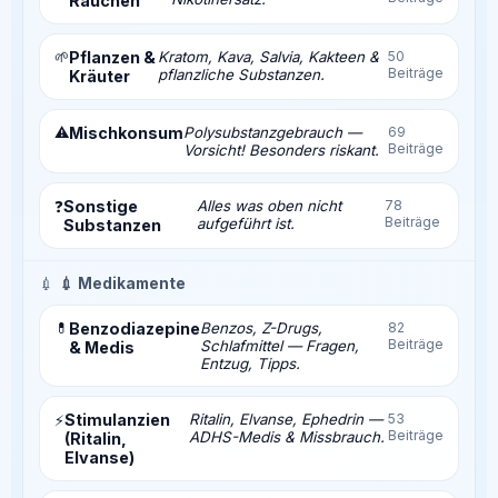
Rauchen
🌱
Pflanzen &
Kratom, Kava, Salvia, Kakteen &
50
Beiträge
pflanzliche Substanzen.
Kräuter
⚠️
Mischkonsum
Polysubstanzgebrauch —
69
Beiträge
Vorsicht! Besonders riskant.
Sonstige
Alles was oben nicht
78
❓
Beiträge
aufgeführt ist.
Substanzen
💉
💉 Medikamente
💊
Benzodiazepine
Benzos, Z-Drugs,
82
Beiträge
Schlafmittel — Fragen,
& Medis
Entzug, Tipps.
Stimulanzien
Ritalin, Elvanse, Ephedrin —
53
⚡
Beiträge
ADHS-Medis & Missbrauch.
(Ritalin,
Elvanse)