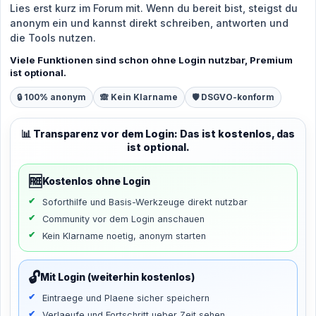
Lies erst kurz im Forum mit. Wenn du bereit bist, steigst du
anonym ein und kannst direkt schreiben, antworten und
die Tools nutzen.
Viele Funktionen sind schon ohne Login nutzbar, Premium
ist optional.
🔒 100% anonym
🙈 Kein Klarname
🛡️ DSGVO-konform
📊 Transparenz vor dem Login: Das ist kostenlos, das
ist optional.
🆓
Kostenlos ohne Login
Soforthilfe und Basis-Werkzeuge direkt nutzbar
Community vor dem Login anschauen
Kein Klarname noetig, anonym starten
🔓
Mit Login (weiterhin kostenlos)
Eintraege und Plaene sicher speichern
Verlaeufe und Fortschritt ueber Zeit sehen