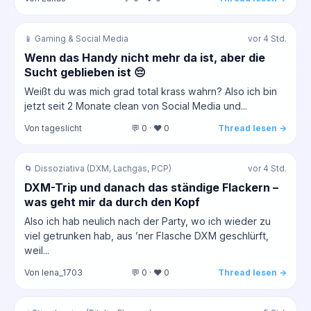
📱 Gaming & Social Media
vor 4 Std.
Wenn das Handy nicht mehr da ist, aber die
Sucht geblieben ist 😔
Weißt du was mich grad total krass wahrn? Also ich bin
jetzt seit 2 Monate clean von Social Media und...
Von tageslicht
💬 0 · ❤️ 0
Thread lesen →
🌀 Dissoziativa (DXM, Lachgas, PCP)
vor 4 Std.
DXM-Trip und danach das ständige Flackern –
was geht mir da durch den Kopf
Also ich hab neulich nach der Party, wo ich wieder zu
viel getrunken hab, aus ’ner Flasche DXM geschlürft,
weil...
Von lena_1703
💬 0 · ❤️ 0
Thread lesen →