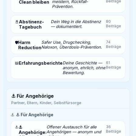
Beiträge
meistern, Rückfall-
Clean bleiben
Prävention.
📓
Abstinenz-
Dein Weg in die Abstinenz
80
Beiträge
— dokumentiert.
Tagebuch
Harm
Safer Use, Drugchecking,
74
🛡️
Beiträge
Naloxon, Überdosis-Prävention.
Reduction
📖
Erfahrungsberichte
Deine Geschichte —
61
Beiträge
anonym, ehrlich, ohne
Bewertung.
⚓ Für Angehörige
Partner, Eltern, Kinder, Selbstfürsorge
⚓
⚓ Für Angehörige
⚓
⚓
Offener Austausch für alle
36
Beiträge
Angehörigen — anonym und
Angehörige: