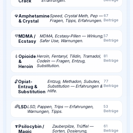
Erfahrungen.
Crack
💎
Amphetamine
Speed, Crystal Meth, Pep —
67
Beiträge
Fragen, Tipps, Erfahrungen.
& Crystal
💜
MDMA /
MDMA, Ecstasy-Pillen — Wirkung,
57
Beiträge
Safer Use, Warnungen.
Ecstasy
💉
Opioide
Heroin, Fentanyl, Tilidin, Tramadol,
81
Beiträge
Codein — Fragen, Entzug,
&
Substitution.
Heroin
Opiat-
Entzug, Methadon, Subutex,
77
🔓
Beiträge
Substitution — Erfahrungen &
Entzug &
Hilfe.
Substitution
🌈
LSD
LSD, Pappen, Trips — Erfahrungen,
53
Beiträge
Warnungen, Tipps.
🍄
Psilocybin /
Zauberpilze, Trüffel —
61
Beiträge
Sorten, Dosierung,
Magic