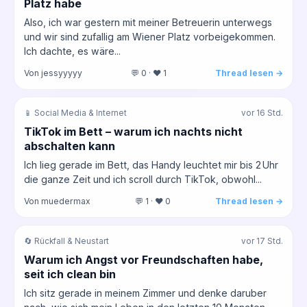
Platz habe
Also, ich war gestern mit meiner Betreuerin unterwegs
und wir sind zufallig am Wiener Platz vorbeigekommen.
Ich dachte, es wäre...
Von jessyyyyy
💬 0 · ❤️ 1
Thread lesen →
📱 Social Media & Internet
vor 16 Std.
TikTok im Bett – warum ich nachts nicht
abschalten kann
Ich lieg gerade im Bett, das Handy leuchtet mir bis 2 Uhr
die ganze Zeit und ich scroll durch TikTok, obwohl...
Von muedermax
💬 1 · ❤️ 0
Thread lesen →
🔄 Rückfall & Neustart
vor 17 Std.
Warum ich Angst vor Freundschaften habe,
seit ich clean bin
Ich sitz gerade in meinem Zimmer und denke daruber