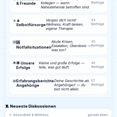
Beiträge
Kollegen — wenn
& Freunde
Nahestehende betroffen sind.
🧘
🧘
Vergiss dich nicht!
43
Beiträge
Wellness, Kraft tanken,
Selbstfürsorge
eigene Therapie.
Akute Krisen,
40
🆘
🆘
Beiträge
Eskalation, Überdosis —
Notfallsituationen
was tun?
🌟
🌟 Unsere
Kleine und große Erfolge —
40
Beiträge
teile, was gut läuft.
Erfolge
📖
Erfahrungsberichte
Deine Geschichte als
57
Beiträge
Angehörige/r — du
Angehörige
bist nicht allein.
🧵 Neueste Diskussionen
🏃 Gesundheit & Wellness
gerade eben