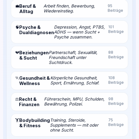
💼
Beruf &
Arbeit finden, Bewerbung,
95
Beiträge
Wiedereinstieg.
Alltag
🧠
Psyche &
Depression, Angst, PTBS,
101
Beiträge
ADHS — wenn Sucht +
Dualdiagnosen
Psyche zusammen.
💔
Beziehungen
Partnerschaft, Sexualität,
88
Beiträge
Freundschaft unter
& Sucht
Suchtdruck.
🏃
Gesundheit &
Körperliche Gesundheit,
108
Beiträge
Sport, Ernährung, Schlaf.
Wellness
⚖️
Recht &
Führerschein, MPU, Schulden,
98
Beiträge
Bewährung, Polizei.
Finanzen
Bodybuilding
Training, Steroide,
75
🏋️
Beiträge
Supplements — mit oder
& Fitness
ohne Sucht.