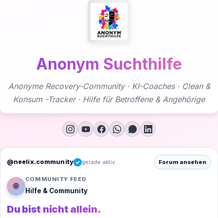
Zum
Inhalt
springen
Anonym Suchthilfe
Anonyme Recovery-Community · KI-Coaches · Clean &
Konsum -Tracker · Hilfe für Betroffene & Angehörige
@neelix.community
gerade aktiv
Forum ansehen
✓
COMMUNITY FEED
🌐
Hilfe & Community
Du bist nicht allein.