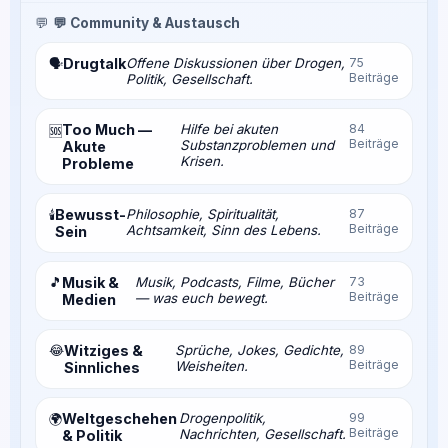
💬
💬 Community & Austausch
Drugtalk
Offene Diskussionen über Drogen,
75
🗣️
Beiträge
Politik, Gesellschaft.
Too Much —
Hilfe bei akuten
84
🆘
Beiträge
Substanzproblemen und
Akute
Krisen.
Probleme
Bewusst-
Philosophie, Spiritualität,
87
🕯️
Beiträge
Achtsamkeit, Sinn des Lebens.
Sein
🎵
Musik &
Musik, Podcasts, Filme, Bücher
73
Beiträge
— was euch bewegt.
Medien
😂
Witziges &
Sprüche, Jokes, Gedichte,
89
Beiträge
Weisheiten.
Sinnliches
Weltgeschehen
Drogenpolitik,
99
🌍
Beiträge
Nachrichten, Gesellschaft.
& Politik