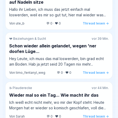
auf Nadeln sitze
Hallo ihr Lieben, ich muss das jetzt einfach mal
loswerden, weil es mir so gut tut, hier mal wieder was...
Von ute_b
💬 0 · ❤️ 0
Thread lesen →
💔 Beziehungen & Sucht
vor 39 Min.
Schon wieder allein gelandet, wegen 'ner
doofen Lüge...
Hey Leute, ich muss das mal loswerden, bin grad echt
am Boden. Hab ja jetzt seid 20 Tagen nix mehr...
Von timo_fentanyl_weg
💬 0 · ❤️ 0
Thread lesen →
☕ Plauderecke
vor 44 Min.
Wieder mal so ein Tag... Wie macht ihr das
Ich weiß echt nicht mehr, wo mir der Kopf steht. Heute
Morgen hat er wieder so komisch geschlafen, voll die...
Von Sarah
💬 0 · ❤️ 0
Thread lesen →