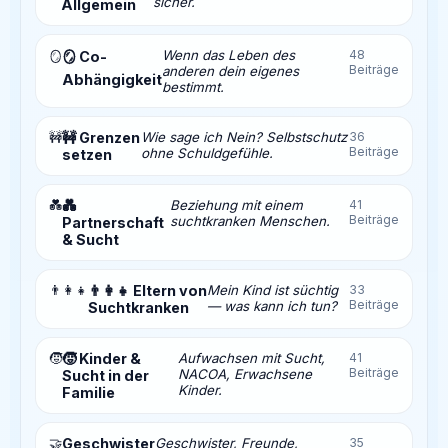
sicher.
Allgemein
Wenn das Leben des
48
🪞
🪞 Co-
Beiträge
anderen dein eigenes
Abhängigkeit
bestimmt.
🚧
🚧 Grenzen
Wie sage ich Nein? Selbstschutz
36
Beiträge
ohne Schuldgefühle.
setzen
💑
💑
Beziehung mit einem
41
Beiträge
suchtkranken Menschen.
Partnerschaft
& Sucht
👨‍👩‍👧
👨‍👩‍👧 Eltern von
Mein Kind ist süchtig
33
Beiträge
— was kann ich tun?
Suchtkranken
🧒
🧒 Kinder &
Aufwachsen mit Sucht,
41
Beiträge
NACOA, Erwachsene
Sucht in der
Kinder.
Familie
🤝
Geschwister
Geschwister, Freunde,
35