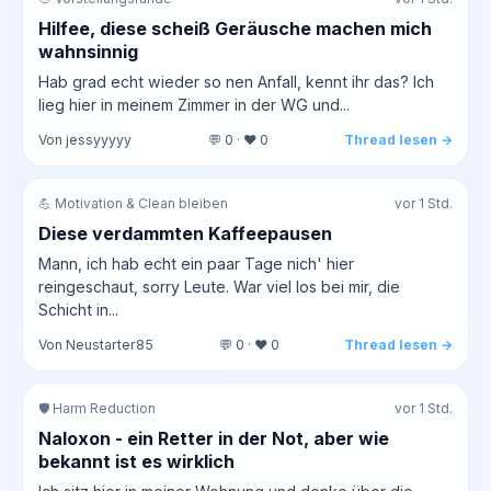
Hilfee, diese scheiß Geräusche machen mich
wahnsinnig
Hab grad echt wieder so nen Anfall, kennt ihr das? Ich
lieg hier in meinem Zimmer in der WG und...
Von jessyyyyy
💬 0 · ❤️ 0
Thread lesen →
💪 Motivation & Clean bleiben
vor 1 Std.
Diese verdammten Kaffeepausen
Mann, ich hab echt ein paar Tage nich' hier
reingeschaut, sorry Leute. War viel los bei mir, die
Schicht in...
Von Neustarter85
💬 0 · ❤️ 0
Thread lesen →
🛡️ Harm Reduction
vor 1 Std.
Naloxon - ein Retter in der Not, aber wie
bekannt ist es wirklich