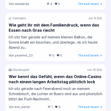
Von wiederda
💬 4 · ❤️ 0
Thread lesen →
🌿 Cannabis
vor 9 Std.
Wie geht ihr mit dem Familiendruck, wenn das
Essen nach Gras riecht
Ich sitz hier gerade auf meinem kleinen Balkon, die
Sonne knallt ein bisschen, und überlege, ob ich heute
Abend zu...
Von yasemin_23
💬 0 · ❤️ 0
Thread lesen →
🎰 Glücksspiel
vor 10 Std.
Wer kennt das Gefühl, wenn das Online‑Casino
nach einem langen Arbeitstag plötzlich lock
Ich sitz gerade nach Feierabend noch an meinem
Schreibtisch, die Lichter im Buero sind aus und ploetzlich
blitzt die Push‑Nachricht...
Von kim_berlin
💬 1 · ❤️ 0
Thread lesen →