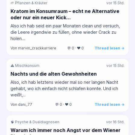
🌱 Pflanzen & Kräuter
vor 15 Std.
Kratom im Konsumraum – echt ne Alternative
oder nur ein neuer Kick...
Also ich hab seid ein paar Monaten clean und versuch,
die Leere irgendwie zu füllen, ohne wieder Crack zu
holen....
Von marvin_crackkarriere
💬 0 · ❤️ 0
Thread lesen →
⚠️ Mischkonsum
vor 15 Std.
Nachts und die alten Gewohnheiten
Also, ich hab letztens wieder mal so ner langen Nacht
gehabt, wo ich einfach nicht schlafen konnte. Und ich
weißt,...
Von dani_77
💬 0 · ❤️ 0
Thread lesen →
🧠 Psyche & Dualdiagnosen
vor 16 Std.
Warum ich immer noch Angst vor dem Wiener