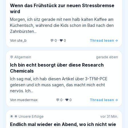
Wenn das Frühstück zur neuen Stressbremse
wird
Morgen, ich sitz gerade mit nem halb kalten Kaffee am
Küchentisch, während die Kids schon im Bad nach den
Zahnbürsten...
Von ute_b
💬 0 · ❤️ 0
Thread lesen →
💬 Allgemein
gerade eben
Ich bin echt besorgt über diese Research
Chemicals
Ich sag mal, ich hab diesen Artikel über 3-TFM-PCE
gelesen und ich muss sagen, das macht mich echt
nervös. Ich...
Von muedermax
💬 0 · ❤️ 0
Thread lesen →
🌟 🌟 Unsere Erfolge
vor 31 Min.
Endlich mal wieder ein Abend, wo ich nicht wie