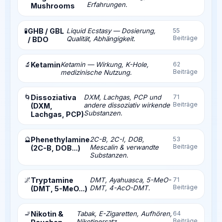
Erfahrungen.
Mushrooms
🧪
GHB / GBL
Liquid Ecstasy — Dosierung,
55
Beiträge
Qualität, Abhängigkeit.
/ BDO
🔬
Ketamin
Ketamin — Wirkung, K-Hole,
62
Beiträge
medizinische Nutzung.
🌀
Dissoziativa
DXM, Lachgas, PCP und
71
Beiträge
andere dissoziativ wirkende
(DXM,
Substanzen.
Lachgas, PCP)
🔮
Phenethylamine
2C-B, 2C-I, DOB,
53
Beiträge
Mescalin & verwandte
(2C-B, DOB...)
Substanzen.
🌌
Tryptamine
DMT, Ayahuasca, 5-MeO-
71
Beiträge
DMT, 4-AcO-DMT.
(DMT, 5-MeO...)
🚬
Nikotin &
Tabak, E-Zigaretten, Aufhören,
64
Beiträge
Nikotinersatz.