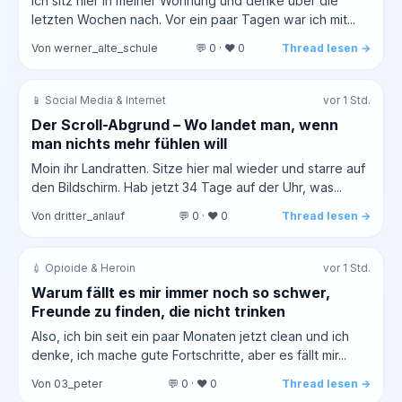
Ich sitz hier in meiner Wohnung und denke über die
letzten Wochen nach. Vor ein paar Tagen war ich mit...
Von werner_alte_schule
💬 0 · ❤️ 0
Thread lesen →
📱 Social Media & Internet
vor 1 Std.
Der Scroll-Abgrund – Wo landet man, wenn
man nichts mehr fühlen will
Moin ihr Landratten. Sitze hier mal wieder und starre auf
den Bildschirm. Hab jetzt 34 Tage auf der Uhr, was...
Von dritter_anlauf
💬 0 · ❤️ 0
Thread lesen →
💉 Opioide & Heroin
vor 1 Std.
Warum fällt es mir immer noch so schwer,
Freunde zu finden, die nicht trinken
Also, ich bin seit ein paar Monaten jetzt clean und ich
denke, ich mache gute Fortschritte, aber es fällt mir...
Von 03_peter
💬 0 · ❤️ 0
Thread lesen →