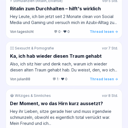
⚡ Stimulanzien (Ritalin, Elvanse)
vor 5 Std.
Ritalin zum Durchhalten – hilft's wirklich
Hey Leute, ich bin jetzt seit 2 Monate clean von Social
Media und Gaming und versuch mich im Azubi‑Alltag zu...
Von tageslicht
💬 0 · ❤️ 0
Thread lesen →
❤️‍🔥 Sexsucht & Pornografie
vor 7 Std.
Ka, ich hab wieder diesen Traum gehabt
Also, ich sitz hier und denk nach, warum ich wieder
diesen alten Traum gehabt hab. Du weisst, den, wo ich...
Von julian88
💬 1 · ❤️ 0
Thread lesen →
😂 Witziges & Sinnliches
vor 8 Std.
Der Moment, wo das Hirn kurz aussetzt?
Hey ihr Lieben, sitze gerade hier und muss irgendwie
schmunzeln, obwohl es eigentlich total verrückt war.
Mein Freund und ich...