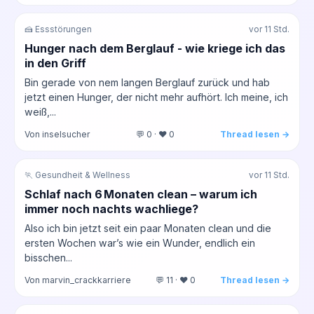
🍰 Essstörungen
vor 11 Std.
Hunger nach dem Berglauf - wie kriege ich das
in den Griff
Bin gerade von nem langen Berglauf zurück und hab
jetzt einen Hunger, der nicht mehr aufhört. Ich meine, ich
weiß,...
Von inselsucher
💬 0 · ❤️ 0
Thread lesen →
🏃 Gesundheit & Wellness
vor 11 Std.
Schlaf nach 6 Monaten clean – warum ich
immer noch nachts wachliege?
Also ich bin jetzt seit ein paar Monaten clean und die
ersten Wochen war’s wie ein Wunder, endlich ein
bisschen...
Von marvin_crackkarriere
💬 11 · ❤️ 0
Thread lesen →