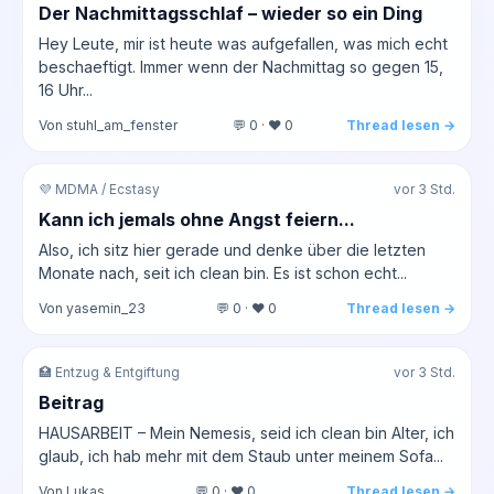
Der Nachmittagsschlaf – wieder so ein Ding
Hey Leute, mir ist heute was aufgefallen, was mich echt
beschaeftigt. Immer wenn der Nachmittag so gegen 15,
16 Uhr...
Von stuhl_am_fenster
💬 0 · ❤️ 0
Thread lesen →
💜 MDMA / Ecstasy
vor 3 Std.
Kann ich jemals ohne Angst feiern...
Also, ich sitz hier gerade und denke über die letzten
Monate nach, seit ich clean bin. Es ist schon echt...
Von yasemin_23
💬 0 · ❤️ 0
Thread lesen →
🏥 Entzug & Entgiftung
vor 3 Std.
Beitrag
HAUSARBEIT – Mein Nemesis, seid ich clean bin Alter, ich
glaub, ich hab mehr mit dem Staub unter meinem Sofa...
Von Lukas
💬 0 · ❤️ 0
Thread lesen →