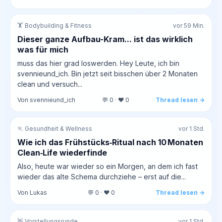
🏋️ Bodybuilding & Fitness
vor 59 Min.
Dieser ganze Aufbau-Kram... ist das wirklich
was für mich
muss das hier grad loswerden. Hey Leute, ich bin
svennieund_ich. Bin jetzt seit bisschen über 2 Monaten
clean und versuch...
Von svennieund_ich
💬 0 · ❤️ 0
Thread lesen →
🏃 Gesundheit & Wellness
vor 1 Std.
Wie ich das Frühstücks‑Ritual nach 10 Monaten
Clean‑Life wiederfinde
Also, heute war wieder so ein Morgen, an dem ich fast
wieder das alte Schema durchziehe – erst auf die...
Von Lukas
💬 0 · ❤️ 0
Thread lesen →
👋 Vorstellungsrunde
vor 1 Std.