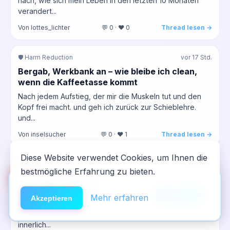
nach, wie sich mein Leben in den letzten 10 Monaten
verandert...
Von lottes_lichter
💬 0 · ❤️ 0
Thread lesen →
🛡️ Harm Reduction
vor 17 Std.
Bergab, Werkbank an – wie bleibe ich clean,
wenn die Kaffeetasse kommt
Nach jedem Aufstieg, der mir die Muskeln tut und den
Kopf frei macht. und geh ich zurück zur Schieblehre.
und...
Von inselsucher
💬 0 · ❤️ 1
Thread lesen →
Diese Website verwendet Cookies, um Ihnen die
🔄 Rückfall & Neustart
vor 18 Std.
bestmögliche Erfahrung zu bieten.
🆘
Hilfe
Wenn das Abendritual plötzlich zum
App installieren
Rückfall‑Trigger wird...
×
NeelixberliN auf dem Homescreen —
Anleitung
Mehr erfahren
Akzeptieren
Heute war wieder so ein Tag, wo ich das Gefühl hatte,
wie eine echte App.
ich halte das Haus irgendwie zusammen, obwohl ich
innerlich...