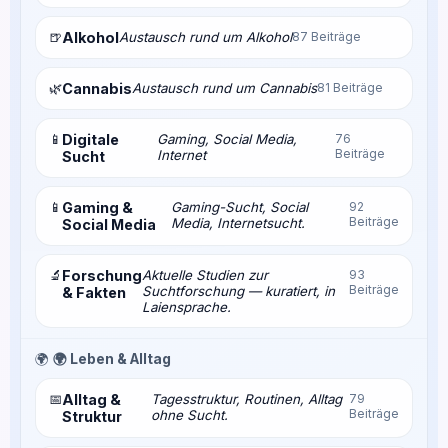
🍺
Alkohol
Austausch rund um Alkohol
87 Beiträge
🌿
Cannabis
Austausch rund um Cannabis
81 Beiträge
📱
Digitale
Gaming, Social Media,
76
Beiträge
Internet
Sucht
📱
Gaming &
Gaming-Sucht, Social
92
Beiträge
Media, Internetsucht.
Social Media
🔬
Forschung
Aktuelle Studien zur
93
Beiträge
Suchtforschung — kuratiert, in
& Fakten
Laiensprache.
🌍
🌍 Leben & Alltag
📅
Alltag &
Tagesstruktur, Routinen, Alltag
79
Beiträge
ohne Sucht.
Struktur