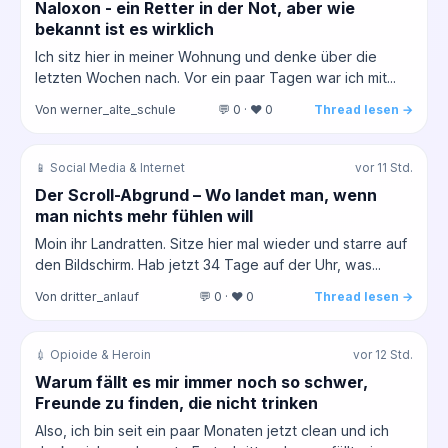
Naloxon - ein Retter in der Not, aber wie
bekannt ist es wirklich
Ich sitz hier in meiner Wohnung und denke über die
letzten Wochen nach. Vor ein paar Tagen war ich mit...
Von werner_alte_schule
💬 0 · ❤️ 0
Thread lesen →
📱 Social Media & Internet
vor 11 Std.
Der Scroll-Abgrund – Wo landet man, wenn
man nichts mehr fühlen will
Moin ihr Landratten. Sitze hier mal wieder und starre auf
den Bildschirm. Hab jetzt 34 Tage auf der Uhr, was...
Von dritter_anlauf
💬 0 · ❤️ 0
Thread lesen →
💉 Opioide & Heroin
vor 12 Std.
Warum fällt es mir immer noch so schwer,
Freunde zu finden, die nicht trinken
Also, ich bin seit ein paar Monaten jetzt clean und ich