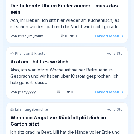
Die tickende Uhr im Kinderzimmer – muss das
sein
Ach, ihr Lieben, ich sitz hier wieder am Küchentisch, es
ist schon wieder spät und die Nacht wird nicht gerade...
Von leise_im_raum
💬 0 · ❤️ 0
Thread lesen →
🌱 Pflanzen & Kräuter
vor 5 Std.
Kratom - hilft es wirklich
Also, ich war letzte Woche mit meiner Betreuerin im
Gesprach und wir haben uber Kratom gesprochen. Ich
hab gehört, dass...
Von jessyyyyy
💬 0 · ❤️ 0
Thread lesen →
📖 Erfahrungsberichte
vor 5 Std.
Wenn die Angst vor Rückfall plötzlich im
Garten sitzt
Ich sitz grad im Beet, Lilli hat die Hände voller Erde und