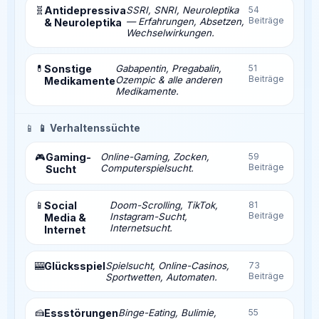
🧬
Antidepressiva
SSRI, SNRI, Neuroleptika
54
Beiträge
— Erfahrungen, Absetzen,
& Neuroleptika
Wechselwirkungen.
💊
Sonstige
Gabapentin, Pregabalin,
51
Beiträge
Ozempic & alle anderen
Medikamente
Medikamente.
📱
📱 Verhaltenssüchte
Gaming-
Online-Gaming, Zocken,
59
🎮
Beiträge
Computerspielsucht.
Sucht
📱
Social
Doom-Scrolling, TikTok,
81
Beiträge
Instagram-Sucht,
Media &
Internetsucht.
Internet
🎰
Glücksspiel
Spielsucht, Online-Casinos,
73
Beiträge
Sportwetten, Automaten.
🍰
Essstörungen
Binge-Eating, Bulimie,
55