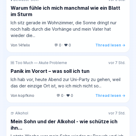
Warum fühle ich mich manchmal wie ein Blatt
im Sturm
Ich sitz gerade im Wohnzimmer, die Sonne dringt nur
noch halb durch die Vorhänge und mein Vater hat
wieder die...
Von 14felix
💬 0 · ❤️ 0
Thread lesen →
🆘 Too Much — Akute Probleme
vor 7 Std.
Panik im Vorort – was soll ich tun
Ich hab vor, heute Abend zur Uni-Party zu gehen, weil
das der einzige Ort ist, wo ich mich nicht so...
Von kopfkino
💬 0 · ❤️ 0
Thread lesen →
🍺 Alkohol
vor 7 Std.
Mein Sohn und der Alkohol - wie schütze ich
ihn...