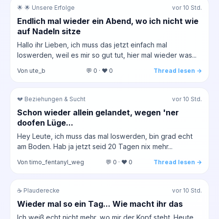
🌟 🌟 Unsere Erfolge
vor 10 Std.
Endlich mal wieder ein Abend, wo ich nicht wie
auf Nadeln sitze
Hallo ihr Lieben, ich muss das jetzt einfach mal
loswerden, weil es mir so gut tut, hier mal wieder was...
Von ute_b
💬 0 · ❤️ 0
Thread lesen →
💔 Beziehungen & Sucht
vor 10 Std.
Schon wieder allein gelandet, wegen 'ner
doofen Lüge...
Hey Leute, ich muss das mal loswerden, bin grad echt
am Boden. Hab ja jetzt seid 20 Tagen nix mehr...
Von timo_fentanyl_weg
💬 0 · ❤️ 0
Thread lesen →
☕ Plauderecke
vor 10 Std.
Wieder mal so ein Tag... Wie macht ihr das
Ich weiß echt nicht mehr, wo mir der Kopf steht. Heute