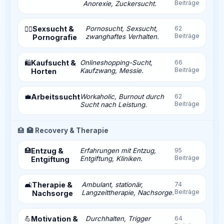
Beiträge
Anorexie, Zuckersucht.
Sexsucht &
Pornosucht, Sexsucht,
62
❤️‍🔥
Beiträge
zwanghaftes Verhalten.
Pornografie
Kaufsucht &
Onlineshopping-Sucht,
66
🛍️
Beiträge
Kaufzwang, Messie.
Horten
💼
Arbeitssucht
Workaholic, Burnout durch
62
Beiträge
Sucht nach Leistung.
🏥
🏥 Recovery & Therapie
🏥
Entzug &
Erfahrungen mit Entzug,
95
Beiträge
Entgiftung, Kliniken.
Entgiftung
Therapie &
Ambulant, stationär,
74
🛋️
Beiträge
Langzeittherapie, Nachsorge.
Nachsorge
💪
Motivation &
Durchhalten, Trigger
64