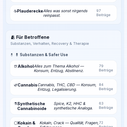
Plauderecke
Alles was sonst nirgends
97
☕
Beiträge
reinpasst.
🫂 Für Betroffene
Substanzen, Verhalten, Recovery & Therapie
💊
💊 Substanzen & Safer Use
🍺
Alkohol
Alles zum Thema Alkohol —
79
Beiträge
Konsum, Entzug, Abstinenz.
🌿
Cannabis
Cannabis, THC, CBD — Konsum,
84
Beiträge
Entzug, Legalisierung.
⚗️
Synthetische
Spice, K2, HHC &
63
Beiträge
synthetische Analoga.
Cannabinoide
Kokain &
Kokain, Crack — Qualität, Fragen,
72
⚪
Beiträge