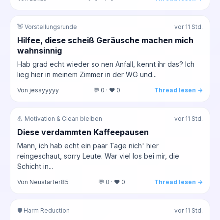
👋 Vorstellungsrunde
vor 11 Std.
Hilfee, diese scheiß Geräusche machen mich
wahnsinnig
Hab grad echt wieder so nen Anfall, kennt ihr das? Ich
lieg hier in meinem Zimmer in der WG und...
Von jessyyyyy
💬 0 · ❤️ 0
Thread lesen →
💪 Motivation & Clean bleiben
vor 11 Std.
Diese verdammten Kaffeepausen
Mann, ich hab echt ein paar Tage nich' hier
reingeschaut, sorry Leute. War viel los bei mir, die
Schicht in...
Von Neustarter85
💬 0 · ❤️ 0
Thread lesen →
🛡️ Harm Reduction
vor 11 Std.