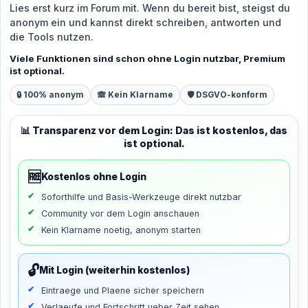
Lies erst kurz im Forum mit. Wenn du bereit bist, steigst du
anonym ein und kannst direkt schreiben, antworten und
die Tools nutzen.
Viele Funktionen sind schon ohne Login nutzbar, Premium
ist optional.
🔒 100% anonym
🙈 Kein Klarname
🛡️ DSGVO-konform
📊 Transparenz vor dem Login: Das ist kostenlos, das
ist optional.
🆓
Kostenlos ohne Login
Soforthilfe und Basis-Werkzeuge direkt nutzbar
Community vor dem Login anschauen
Kein Klarname noetig, anonym starten
🔓
Mit Login (weiterhin kostenlos)
Eintraege und Plaene sicher speichern
Verlaeufe und Fortschritt ueber Zeit sehen