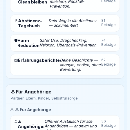
Beiträge
meistern, Rückfall-
Clean bleiben
Prävention.
📓
Abstinenz-
Dein Weg in die Abstinenz
81
Beiträge
— dokumentiert.
Tagebuch
Harm
Safer Use, Drugchecking,
74
🛡️
Beiträge
Naloxon, Überdosis-Prävention.
Reduction
📖
Erfahrungsberichte
Deine Geschichte —
62
Beiträge
anonym, ehrlich, ohne
Bewertung.
⚓ Für Angehörige
Partner, Eltern, Kinder, Selbstfürsorge
⚓
⚓ Für Angehörige
⚓
⚓
Offener Austausch für alle
36
Beiträge
Angehörigen — anonym und
Angehörige: