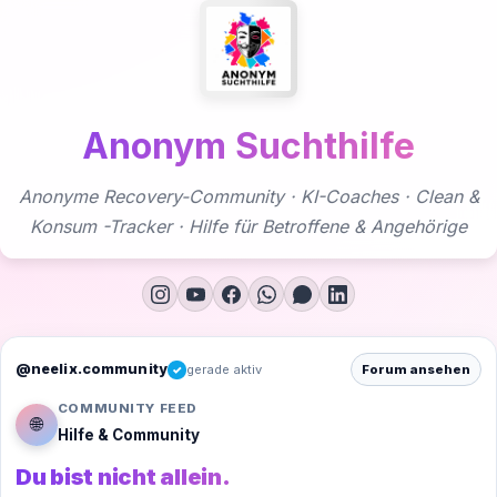
Zum
Inhalt
springen
Anonym Suchthilfe
Anonyme Recovery-Community · KI-Coaches · Clean &
Konsum -Tracker · Hilfe für Betroffene & Angehörige
@neelix.community
gerade aktiv
Forum ansehen
✓
COMMUNITY FEED
🌐
Hilfe & Community
Du bist nicht allein.