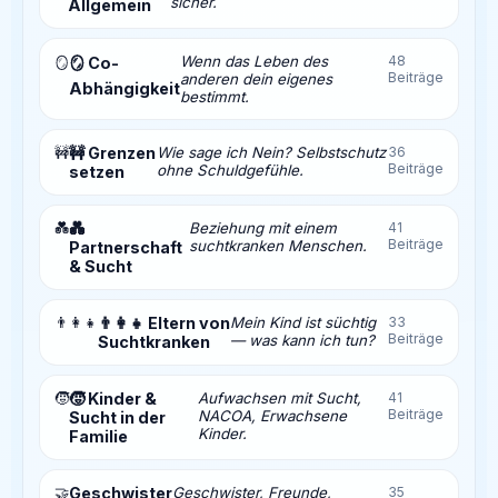
sicher.
Allgemein
Wenn das Leben des
48
🪞
🪞 Co-
Beiträge
anderen dein eigenes
Abhängigkeit
bestimmt.
🚧
🚧 Grenzen
Wie sage ich Nein? Selbstschutz
36
Beiträge
ohne Schuldgefühle.
setzen
💑
💑
Beziehung mit einem
41
Beiträge
suchtkranken Menschen.
Partnerschaft
& Sucht
👨‍👩‍👧
👨‍👩‍👧 Eltern von
Mein Kind ist süchtig
33
Beiträge
— was kann ich tun?
Suchtkranken
🧒
🧒 Kinder &
Aufwachsen mit Sucht,
41
Beiträge
NACOA, Erwachsene
Sucht in der
Kinder.
Familie
🤝
Geschwister
Geschwister, Freunde,
35