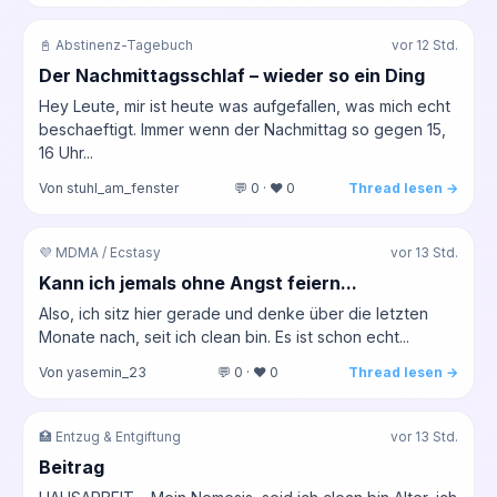
📓 Abstinenz-Tagebuch
vor 12 Std.
Der Nachmittagsschlaf – wieder so ein Ding
Hey Leute, mir ist heute was aufgefallen, was mich echt
beschaeftigt. Immer wenn der Nachmittag so gegen 15,
16 Uhr...
Von stuhl_am_fenster
💬 0 · ❤️ 0
Thread lesen →
💜 MDMA / Ecstasy
vor 13 Std.
Kann ich jemals ohne Angst feiern...
Also, ich sitz hier gerade und denke über die letzten
Monate nach, seit ich clean bin. Es ist schon echt...
Von yasemin_23
💬 0 · ❤️ 0
Thread lesen →
🏥 Entzug & Entgiftung
vor 13 Std.
Beitrag