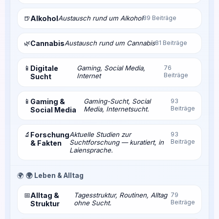
🍺
Alkohol
Austausch rund um Alkohol
89 Beiträge
🌿
Cannabis
Austausch rund um Cannabis
81 Beiträge
📱
Digitale
Gaming, Social Media,
76
Beiträge
Internet
Sucht
📱
Gaming &
Gaming-Sucht, Social
93
Beiträge
Media, Internetsucht.
Social Media
🔬
Forschung
Aktuelle Studien zur
93
Beiträge
Suchtforschung — kuratiert, in
& Fakten
Laiensprache.
🌍
🌍 Leben & Alltag
📅
Alltag &
Tagesstruktur, Routinen, Alltag
79
Beiträge
ohne Sucht.
Struktur