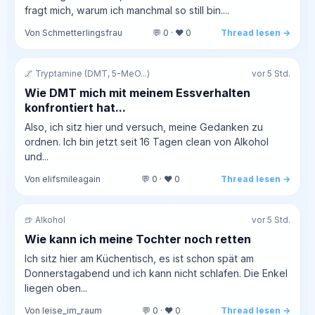
fragt mich, warum ich manchmal so still bin....
Von Schmetterlingsfrau
💬 0 · ❤️ 0
Thread lesen →
🌌 Tryptamine (DMT, 5-MeO...)
vor 5 Std.
Wie DMT mich mit meinem Essverhalten
konfrontiert hat...
Also, ich sitz hier und versuch, meine Gedanken zu
ordnen. Ich bin jetzt seit 16 Tagen clean von Alkohol
und...
Von elifsmileagain
💬 0 · ❤️ 0
Thread lesen →
🍺 Alkohol
vor 5 Std.
Wie kann ich meine Tochter noch retten
Ich sitz hier am Küchentisch, es ist schon spät am
Donnerstagabend und ich kann nicht schlafen. Die Enkel
liegen oben...
Von leise_im_raum
💬 0 · ❤️ 0
Thread lesen →