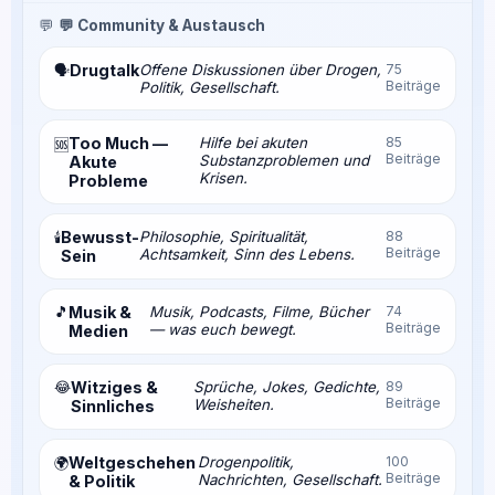
💬
💬 Community & Austausch
Drugtalk
Offene Diskussionen über Drogen,
75
🗣️
Beiträge
Politik, Gesellschaft.
Too Much —
Hilfe bei akuten
85
🆘
Beiträge
Substanzproblemen und
Akute
Krisen.
Probleme
Bewusst-
Philosophie, Spiritualität,
88
🕯️
Beiträge
Achtsamkeit, Sinn des Lebens.
Sein
🎵
Musik &
Musik, Podcasts, Filme, Bücher
74
Beiträge
— was euch bewegt.
Medien
😂
Witziges &
Sprüche, Jokes, Gedichte,
89
Beiträge
Weisheiten.
Sinnliches
Weltgeschehen
Drogenpolitik,
100
🌍
Beiträge
Nachrichten, Gesellschaft.
& Politik