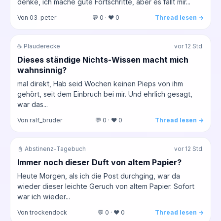
denke, ich mache gute Fortschritte, aber es fällt mir...
Von 03_peter
💬 0 · ❤️ 0
Thread lesen →
☕ Plauderecke
vor 12 Std.
Dieses ständige Nichts-Wissen macht mich
wahnsinnig?
mal direkt, Hab seid Wochen keinen Pieps von ihm
gehört, seit dem Einbruch bei mir. Und ehrlich gesagt,
war das...
Von ralf_bruder
💬 0 · ❤️ 0
Thread lesen →
📓 Abstinenz-Tagebuch
vor 12 Std.
Immer noch dieser Duft von altem Papier?
Heute Morgen, als ich die Post durchging, war da
wieder dieser leichte Geruch von altem Papier. Sofort
war ich wieder...
Von trockendock
💬 0 · ❤️ 0
Thread lesen →