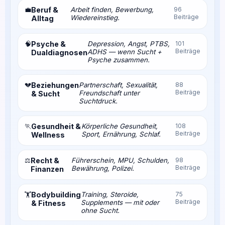
💼
Beruf &
Arbeit finden, Bewerbung,
96
Beiträge
Wiedereinstieg.
Alltag
🧠
Psyche &
Depression, Angst, PTBS,
101
Beiträge
ADHS — wenn Sucht +
Dualdiagnosen
Psyche zusammen.
💔
Beziehungen
Partnerschaft, Sexualität,
88
Beiträge
Freundschaft unter
& Sucht
Suchtdruck.
🏃
Gesundheit &
Körperliche Gesundheit,
108
Beiträge
Sport, Ernährung, Schlaf.
Wellness
⚖️
Recht &
Führerschein, MPU, Schulden,
98
Beiträge
Bewährung, Polizei.
Finanzen
Bodybuilding
Training, Steroide,
75
🏋️
Beiträge
Supplements — mit oder
& Fitness
ohne Sucht.