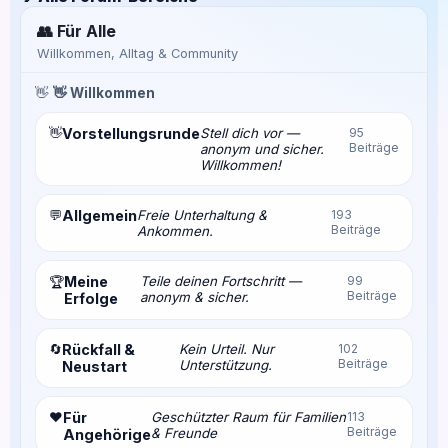
👥 Für Alle
Willkommen, Alltag & Community
👋
👋 Willkommen
👋
Vorstellungsrunde
Stell dich vor —
95
Beiträge
anonym und sicher.
Willkommen!
💬
Allgemein
Freie Unterhaltung &
193
Beiträge
Ankommen.
Meine
Teile deinen Fortschritt —
99
🏆
Beiträge
anonym & sicher.
Erfolge
🔄
Rückfall &
Kein Urteil. Nur
102
Beiträge
Unterstützung.
Neustart
❤️
Für
Geschützter Raum für Familien
113
Beiträge
& Freunde
Angehörige