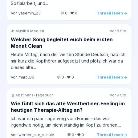
Sozialarbeit, und...
Von yasemin_23
💬 0 · ❤️ 0
Thread lesen →
🎵 Musik & Medien
vor 8 Std.
Welcher Song begleitet euch beim ersten
Monat Clean
Heute Mittag, nach der vierten Stunde Deutsch, hab ich
mir kurz die Kopfhörer aufgesetzt und plötzlich war da
dieses alte...
Von marc_86
💬 0 · ❤️ 0
Thread lesen →
📓 Abstinenz-Tagebuch
vor 9 Std.
Wie fühlt sich das alte Westberliner‑Feeling im
heutigen Therapie‑Alltag an?
Ich war ein paar Tage weg vom Forum – das war
irgendwie nötig, um nicht ständig im Kopf zu drehen....
Von werner_alte_schule
💬 0 · ❤️ 0
Thread lesen →