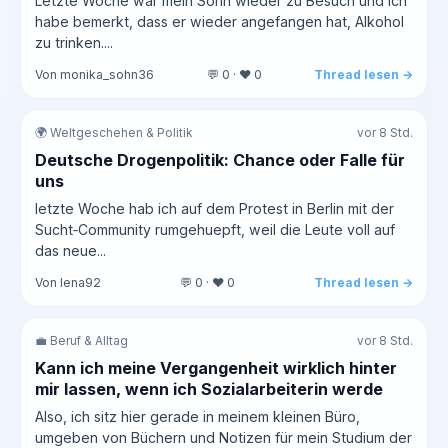
Letzte Woche war mein Sohn wieder zu Besuch und ich
habe bemerkt, dass er wieder angefangen hat, Alkohol
zu trinken....
Von monika_sohn36
💬 0 · ❤️ 0
Thread lesen →
🌍 Weltgeschehen & Politik
vor 8 Std.
Deutsche Drogenpolitik: Chance oder Falle für
uns
letzte Woche hab ich auf dem Protest in Berlin mit der
Sucht‑Community rumgehuepft, weil die Leute voll auf
das neue...
Von lena92
💬 0 · ❤️ 0
Thread lesen →
💼 Beruf & Alltag
vor 8 Std.
Kann ich meine Vergangenheit wirklich hinter
mir lassen, wenn ich Sozialarbeiterin werde
Also, ich sitz hier gerade in meinem kleinen Büro,
umgeben von Büchern und Notizen für mein Studium der