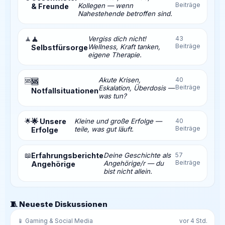
Beiträge
Kollegen — wenn
& Freunde
Nahestehende betroffen sind.
🧘
🧘
Vergiss dich nicht!
43
Beiträge
Wellness, Kraft tanken,
Selbstfürsorge
eigene Therapie.
Akute Krisen,
40
🆘
🆘
Beiträge
Eskalation, Überdosis —
Notfallsituationen
was tun?
🌟
🌟 Unsere
Kleine und große Erfolge —
40
Beiträge
teile, was gut läuft.
Erfolge
📖
Erfahrungsberichte
Deine Geschichte als
57
Beiträge
Angehörige/r — du
Angehörige
bist nicht allein.
🧵 Neueste Diskussionen
📱 Gaming & Social Media
vor 4 Std.