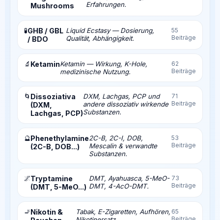
Erfahrungen.
Mushrooms
🧪
GHB / GBL
Liquid Ecstasy — Dosierung,
55
Beiträge
Qualität, Abhängigkeit.
/ BDO
🔬
Ketamin
Ketamin — Wirkung, K-Hole,
62
Beiträge
medizinische Nutzung.
🌀
Dissoziativa
DXM, Lachgas, PCP und
71
Beiträge
andere dissoziativ wirkende
(DXM,
Substanzen.
Lachgas, PCP)
🔮
Phenethylamine
2C-B, 2C-I, DOB,
53
Beiträge
Mescalin & verwandte
(2C-B, DOB...)
Substanzen.
🌌
Tryptamine
DMT, Ayahuasca, 5-MeO-
73
Beiträge
DMT, 4-AcO-DMT.
(DMT, 5-MeO...)
🚬
Nikotin &
Tabak, E-Zigaretten, Aufhören,
65
Beiträge
Nikotinersatz.