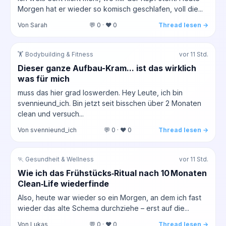
Morgen hat er wieder so komisch geschlafen, voll die...
Von Sarah
💬 0 · ❤️ 0
Thread lesen →
🏋️ Bodybuilding & Fitness
vor 11 Std.
Dieser ganze Aufbau-Kram... ist das wirklich
was für mich
muss das hier grad loswerden. Hey Leute, ich bin
svennieund_ich. Bin jetzt seit bisschen über 2 Monaten
clean und versuch...
Von svennieund_ich
💬 0 · ❤️ 0
Thread lesen →
🏃 Gesundheit & Wellness
vor 11 Std.
Wie ich das Frühstücks‑Ritual nach 10 Monaten
Clean‑Life wiederfinde
Also, heute war wieder so ein Morgen, an dem ich fast
wieder das alte Schema durchziehe – erst auf die...
Von Lukas
💬 0 · ❤️ 0
Thread lesen →