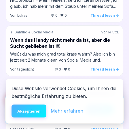
HAUSARBEIT – Mein Nemesis, seid ich clean bin Alter, ich
glaub, ich hab mehr mit dem Staub unter meinem Sofa...
Von Lukas
💬 0 · ❤️ 0
Thread lesen →
📱 Gaming & Social Media
vor 14 Std.
Wenn das Handy nicht mehr da ist, aber die
Sucht geblieben ist 😔
Weißt du was mich grad total krass wahrn? Also ich bin
jetzt seit 2 Monate clean von Social Media und...
Von tageslicht
💬 0 · ❤️ 0
Thread lesen →
🌀 Dissoziativa (DXM, Lachgas, PCP)
vor 14 Std.
Diese Website verwendet Cookies, um Ihnen die
DXM-Trip und danach das ständige Flackern –
bestmögliche Erfahrung zu bieten.
🆘
Hilfe
was geht mir da durch den Kopf
App installieren
Also ich hab neulich nach der Party, wo ich wieder zu
×
NeelixberliN auf dem Homescreen —
Anleitung
Mehr erfahren
Akzeptieren
viel getrunken hab, aus ’ner Flasche DXM geschlürft,
wie eine echte App.
weil...