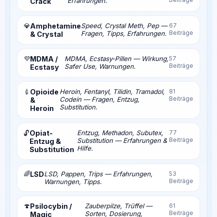
Erfahrungen.
Crack
💎
Amphetamine
Speed, Crystal Meth, Pep —
67
Beiträge
Fragen, Tipps, Erfahrungen.
& Crystal
💜
MDMA /
MDMA, Ecstasy-Pillen — Wirkung,
57
Beiträge
Safer Use, Warnungen.
Ecstasy
💉
Opioide
Heroin, Fentanyl, Tilidin, Tramadol,
81
Beiträge
Codein — Fragen, Entzug,
&
Substitution.
Heroin
Opiat-
Entzug, Methadon, Subutex,
77
🔓
Beiträge
Substitution — Erfahrungen &
Entzug &
Hilfe.
Substitution
🌈
LSD
LSD, Pappen, Trips — Erfahrungen,
53
Beiträge
Warnungen, Tipps.
🍄
Psilocybin /
Zauberpilze, Trüffel —
61
Beiträge
Sorten, Dosierung,
Magic