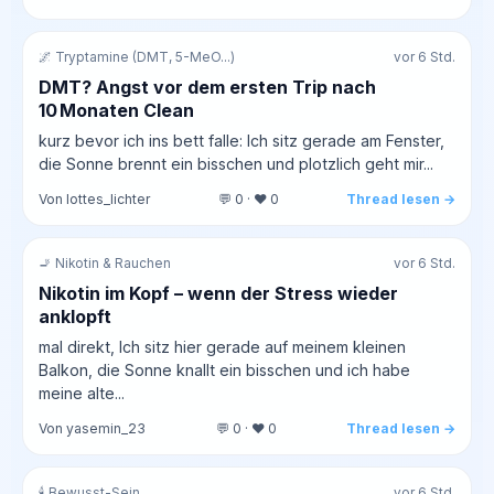
🌌 Tryptamine (DMT, 5-MeO...)
vor 6 Std.
DMT? Angst vor dem ersten Trip nach
10 Monaten Clean
kurz bevor ich ins bett falle: Ich sitz gerade am Fenster,
die Sonne brennt ein bisschen und plotzlich geht mir...
Von lottes_lichter
💬 0 · ❤️ 0
Thread lesen →
🚬 Nikotin & Rauchen
vor 6 Std.
Nikotin im Kopf – wenn der Stress wieder
anklopft
mal direkt, Ich sitz hier gerade auf meinem kleinen
Balkon, die Sonne knallt ein bisschen und ich habe
meine alte...
Von yasemin_23
💬 0 · ❤️ 0
Thread lesen →
🕯️ Bewusst-Sein
vor 6 Std.