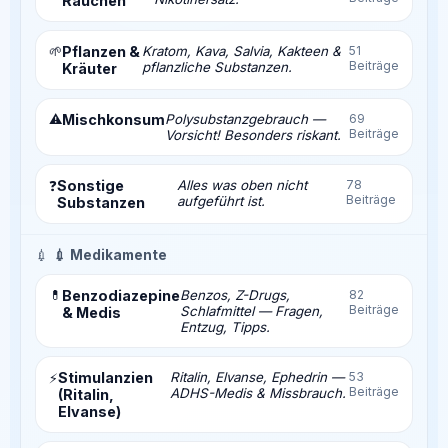
Rauchen
🌱
Pflanzen &
Kratom, Kava, Salvia, Kakteen &
51
Beiträge
pflanzliche Substanzen.
Kräuter
⚠️
Mischkonsum
Polysubstanzgebrauch —
69
Beiträge
Vorsicht! Besonders riskant.
Sonstige
Alles was oben nicht
78
❓
Beiträge
aufgeführt ist.
Substanzen
💉
💉 Medikamente
💊
Benzodiazepine
Benzos, Z-Drugs,
82
Beiträge
Schlafmittel — Fragen,
& Medis
Entzug, Tipps.
Stimulanzien
Ritalin, Elvanse, Ephedrin —
53
⚡
Beiträge
ADHS-Medis & Missbrauch.
(Ritalin,
Elvanse)