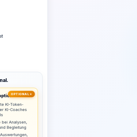
st
nal.
OPTIONAL ⭐
ptional
te KI-Token-
uer KI-Coaches
ls
 bei Analysen,
nd Begleitung
 Auswertungen,