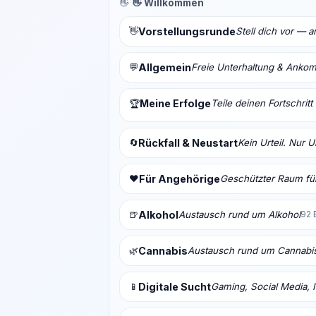
👋
👋 Willkommen
👋
Vorstellungsrunde
Stell dich vor — 
💬
Allgemein
Freie Unterhaltung & Anko
Meine Erfolge
Teile deinen Fortschrit
🏆
🔄
Rückfall & Neustart
Kein Urteil. Nur 
❤️
Für Angehörige
Geschützter Raum für
🍺
Alkohol
Austausch rund um Alkohol
92 
🌿
Cannabis
Austausch rund um Cannabi
📱
Digitale Sucht
Gaming, Social Media, I