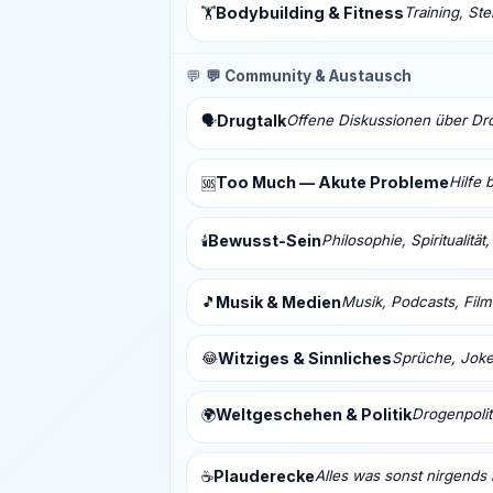
Bodybuilding & Fitness
Training, St
🏋️
💬
💬 Community & Austausch
Drugtalk
Offene Diskussionen über Drog
🗣️
Too Much — Akute Probleme
Hilfe 
🆘
Bewusst-Sein
Philosophie, Spiritualitä
🕯️
🎵
Musik & Medien
Musik, Podcasts, Fil
😂
Witziges & Sinnliches
Sprüche, Joke
Weltgeschehen & Politik
Drogenpolit
🌍
Plauderecke
Alles was sonst nirgends 
☕