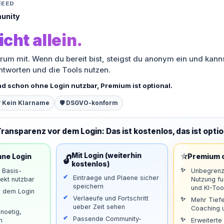
FEED
unity
icht allein.
orum mit. Wenn du bereit bist, steigst du anonym ein und kann
antworten und die Tools nutzen.
nd schon ohne Login nutzbar, Premium ist optional.
 Kein Klarname
🛡️ DSGVO-konform
Transparenz vor dem Login: Das ist kostenlos, das ist optio
⭐
Mit Login (weiterhin
hne Login
Premium o
🔓
kostenlos)
d Basis-
Unbegrenz
Eintraege und Plaene sicher
ekt nutzbar
Nutzung f
speichern
und KI-Too
r dem Login
Verlaeufe und Fortschritt
Mehr Tiefe
ueber Zeit sehen
Coaching u
noetig,
Passende Community-
n
Erweiterte