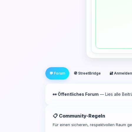
💬 Forum
🧭 StreetBridge
🔐 Anmelden
👀 Öffentliches Forum
— Lies alle Beit
📋 Community-Regeln
Für einen sicheren, respektvollen Raum gel