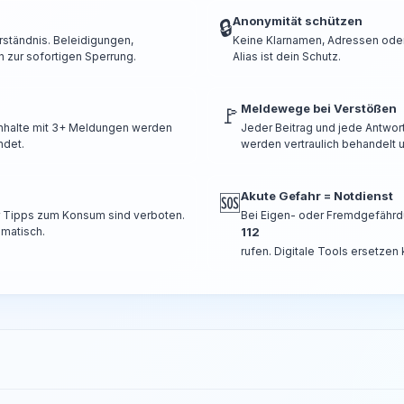
Anonymität schützen
🔒
rständnis. Beleidigungen,
Keine Klarnamen, Adressen oder 
 zur sofortigen Sperrung.
Alias ist dein Schutz.
Meldewege bei Verstößen
🚩
 Inhalte mit 3+ Meldungen werden
Jeder Beitrag und jede Antwor
ndet.
werden vertraulich behandelt u
Akute Gefahr = Notdienst
🆘
er Tipps zum Konsum sind verboten.
Bei Eigen- oder Fremdgefährd
omatisch.
112
rufen. Digitale Tools ersetzen