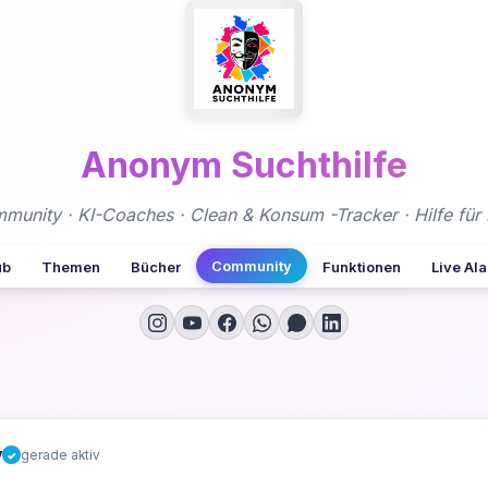
Anonym Suchthilfe
nity · KI-Coaches · Clean & Konsum -Tracker · Hilfe für 
Community
ub
Themen
Bücher
Funktionen
Live Al
y
gerade aktiv
✓