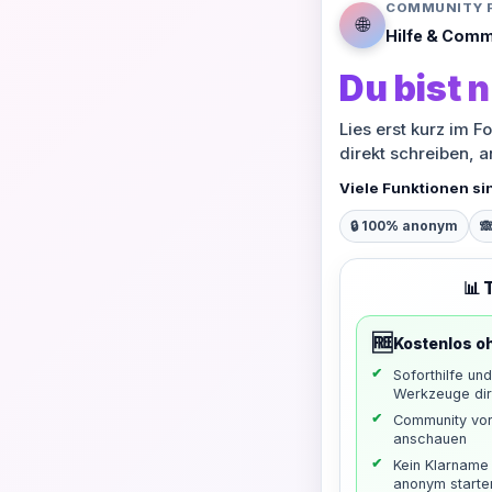
COMMUNITY 
🌐
Hilfe & Comm
Du bist n
Lies erst kurz im F
direkt schreiben, 
Viele Funktionen si
🔒 100% anonym

📊 
🆓
Kostenlos o
Soforthilfe un
Werkzeuge dir
Community vo
anschauen
Kein Klarname 
anonym starte