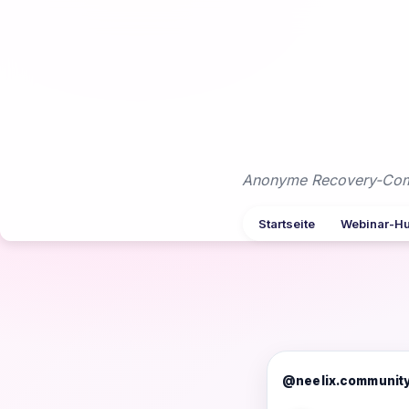
Zum
Inhalt
springen
Anonyme Recovery-Commu
Startseite
Webinar-H
@neelix.communit