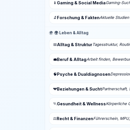
📱
Gaming & Social Media
Gaming-Sucht
🔬
Forschung & Fakten
Aktuelle Studien
🌍
🌍 Leben & Alltag
📅
Alltag & Struktur
Tagesstruktur, Routi
💼
Beruf & Alltag
Arbeit finden, Bewerbu
🧠
Psyche & Dualdiagnosen
Depressio
💔
Beziehungen & Sucht
Partnerschaft, 
🏃
Gesundheit & Wellness
Körperliche 
⚖️
Recht & Finanzen
Führerschein, MPU,