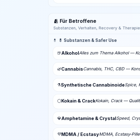
🫂 Für Betroffene
Substanzen, Verhalten, Recovery & Therapie
💊
💊 Substanzen & Safer Use
🍺
Alkohol
Alles zum Thema Alkohol — Ko
🌿
Cannabis
Cannabis, THC, CBD — Konsu
⚗️
Synthetische Cannabinoide
Spice, 
Kokain & Crack
Kokain, Crack — Qualit
⚪
💎
Amphetamine & Crystal
Speed, Crys
💜
MDMA / Ecstasy
MDMA, Ecstasy-Pill