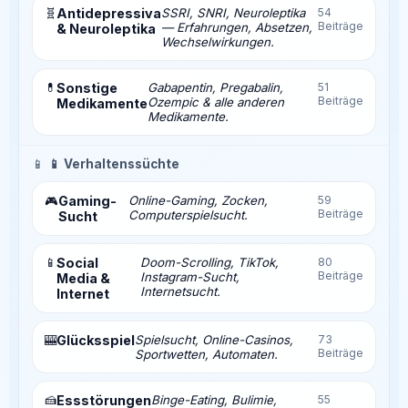
🧬
Antidepressiva
SSRI, SNRI, Neuroleptika
54
Beiträge
— Erfahrungen, Absetzen,
& Neuroleptika
Wechselwirkungen.
💊
Sonstige
Gabapentin, Pregabalin,
51
Beiträge
Ozempic & alle anderen
Medikamente
Medikamente.
📱
📱 Verhaltenssüchte
Gaming-
Online-Gaming, Zocken,
59
🎮
Beiträge
Computerspielsucht.
Sucht
📱
Social
Doom-Scrolling, TikTok,
80
Beiträge
Instagram-Sucht,
Media &
Internetsucht.
Internet
🎰
Glücksspiel
Spielsucht, Online-Casinos,
73
Beiträge
Sportwetten, Automaten.
🍰
Essstörungen
Binge-Eating, Bulimie,
55