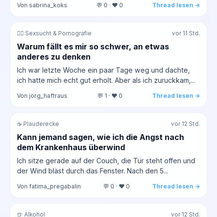
Von sabrina_koks
💬 0 · ❤️ 0
Thread lesen →
❤️‍🔥 Sexsucht & Pornografie
vor 11 Std.
Warum fällt es mir so schwer, an etwas
anderes zu denken
Ich war letzte Woche ein paar Tage weg und dachte,
ich hatte mich echt gut erholt. Aber als ich zuruckkam,...
Von jörg_haftraus
💬 1 · ❤️ 0
Thread lesen →
☕ Plauderecke
vor 12 Std.
Kann jemand sagen, wie ich die Angst nach
dem Krankenhaus überwind
Ich sitze gerade auf der Couch, die Tür steht offen und
der Wind bläst durch das Fenster. Nach den 5...
Von fatima_pregabalin
💬 0 · ❤️ 0
Thread lesen →
🍺 Alkohol
vor 12 Std.