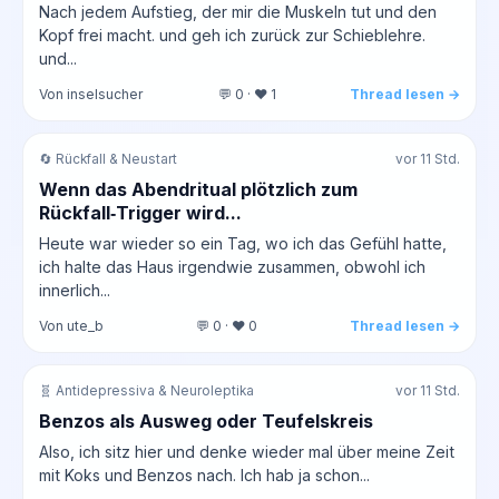
Nach jedem Aufstieg, der mir die Muskeln tut und den
Kopf frei macht. und geh ich zurück zur Schieblehre.
und...
Von inselsucher
💬 0 · ❤️ 1
Thread lesen →
🔄 Rückfall & Neustart
vor 11 Std.
Wenn das Abendritual plötzlich zum
Rückfall‑Trigger wird...
Heute war wieder so ein Tag, wo ich das Gefühl hatte,
ich halte das Haus irgendwie zusammen, obwohl ich
innerlich...
Von ute_b
💬 0 · ❤️ 0
Thread lesen →
🧬 Antidepressiva & Neuroleptika
vor 11 Std.
Benzos als Ausweg oder Teufelskreis
Also, ich sitz hier und denke wieder mal über meine Zeit
mit Koks und Benzos nach. Ich hab ja schon...