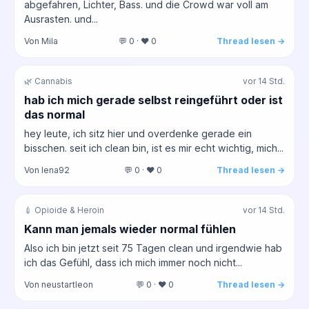
abgefahren, Lichter, Bass. und die Crowd war voll am
Ausrasten. und...
Von Mila
💬 0 · ❤️ 0
Thread lesen →
🌿 Cannabis
vor 14 Std.
hab ich mich gerade selbst reingeführt oder ist
das normal
hey leute, ich sitz hier und overdenke gerade ein
bisschen. seit ich clean bin, ist es mir echt wichtig, mich...
Von lena92
💬 0 · ❤️ 0
Thread lesen →
💉 Opioide & Heroin
vor 14 Std.
Kann man jemals wieder normal fühlen
Also ich bin jetzt seit 75 Tagen clean und irgendwie hab
ich das Gefühl, dass ich mich immer noch nicht...
Von neustartleon
💬 0 · ❤️ 0
Thread lesen →