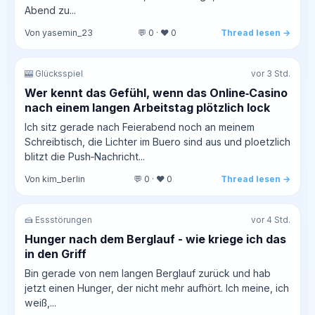
Abend zu...
Von yasemin_23
💬 0 · ❤️ 0
Thread lesen →
🎰 Glücksspiel
vor 3 Std.
Wer kennt das Gefühl, wenn das Online‑Casino
nach einem langen Arbeitstag plötzlich lock
Ich sitz gerade nach Feierabend noch an meinem
Schreibtisch, die Lichter im Buero sind aus und ploetzlich
blitzt die Push‑Nachricht...
Von kim_berlin
💬 0 · ❤️ 0
Thread lesen →
🍰 Essstörungen
vor 4 Std.
Hunger nach dem Berglauf - wie kriege ich das
in den Griff
Bin gerade von nem langen Berglauf zurück und hab
jetzt einen Hunger, der nicht mehr aufhört. Ich meine, ich
weiß,...