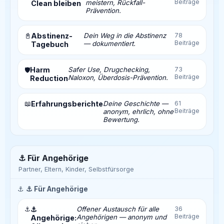
Beiträge
meistern, Rückfall-
Clean bleiben
Prävention.
📓
Abstinenz-
Dein Weg in die Abstinenz
78
Beiträge
— dokumentiert.
Tagebuch
Harm
Safer Use, Drugchecking,
73
🛡️
Beiträge
Naloxon, Überdosis-Prävention.
Reduction
📖
Erfahrungsberichte
Deine Geschichte —
61
Beiträge
anonym, ehrlich, ohne
Bewertung.
⚓ Für Angehörige
Partner, Eltern, Kinder, Selbstfürsorge
⚓
⚓ Für Angehörige
⚓
⚓
Offener Austausch für alle
36
Beiträge
Angehörigen — anonym und
Angehörige: