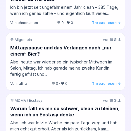
Ich bin jetzt seit ungefähr einem Jahr clean – 385 Tage,
wenn ich genau zahle – und eigentlich lauft vieles...
Von ohnenamen
💬 0 · ❤️ 0
Thread lesen →
💬 Allgemein
vor 16 Std.
Mittagspause und das Verlangen nach „nur
einem“ Bier?
Also, heute war wieder so ein typischer Mittwoch im
Salon, Mittag, ich hab gerade meine zweite Kundin
fertig gefräst und...
Von ralf_x
💬 0 · ❤️ 0
Thread lesen →
💜 MDMA / Ecstasy
vor 16 Std.
Warum fällt es mir so schwer, clean zu bleiben,
wenn ich an Ecstasy denke
Also, ich war letzte Woche ein paar Tage weg und hab
mich echt gut erholt. Aber als ich zurückkam, kam...