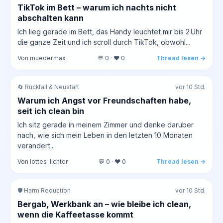
TikTok im Bett – warum ich nachts nicht
abschalten kann
Ich lieg gerade im Bett, das Handy leuchtet mir bis 2 Uhr
die ganze Zeit und ich scroll durch TikTok, obwohl...
Von muedermax
💬 0 · ❤️ 0
Thread lesen →
🔄 Rückfall & Neustart
vor 10 Std.
Warum ich Angst vor Freundschaften habe,
seit ich clean bin
Ich sitz gerade in meinem Zimmer und denke daruber
nach, wie sich mein Leben in den letzten 10 Monaten
verandert...
Von lottes_lichter
💬 0 · ❤️ 0
Thread lesen →
🛡️ Harm Reduction
vor 10 Std.
Bergab, Werkbank an – wie bleibe ich clean,
wenn die Kaffeetasse kommt