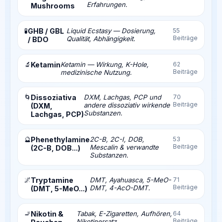
Erfahrungen.
Mushrooms
🧪
GHB / GBL
Liquid Ecstasy — Dosierung,
55
Beiträge
Qualität, Abhängigkeit.
/ BDO
🔬
Ketamin
Ketamin — Wirkung, K-Hole,
62
Beiträge
medizinische Nutzung.
🌀
Dissoziativa
DXM, Lachgas, PCP und
70
Beiträge
andere dissoziativ wirkende
(DXM,
Substanzen.
Lachgas, PCP)
🔮
Phenethylamine
2C-B, 2C-I, DOB,
53
Beiträge
Mescalin & verwandte
(2C-B, DOB...)
Substanzen.
🌌
Tryptamine
DMT, Ayahuasca, 5-MeO-
71
Beiträge
DMT, 4-AcO-DMT.
(DMT, 5-MeO...)
🚬
Nikotin &
Tabak, E-Zigaretten, Aufhören,
64
Beiträge
Nikotinersatz.