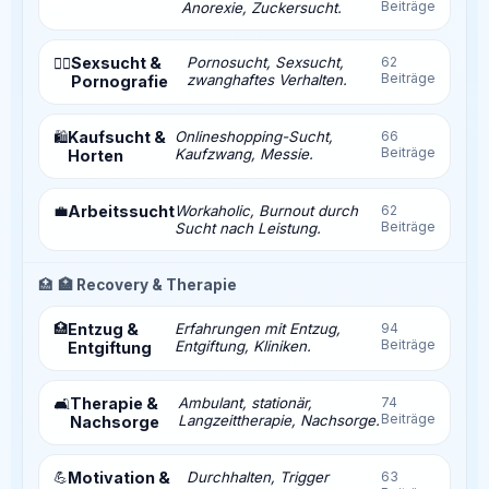
Beiträge
Anorexie, Zuckersucht.
Sexsucht &
Pornosucht, Sexsucht,
62
❤️‍🔥
Beiträge
zwanghaftes Verhalten.
Pornografie
Kaufsucht &
Onlineshopping-Sucht,
66
🛍️
Beiträge
Kaufzwang, Messie.
Horten
💼
Arbeitssucht
Workaholic, Burnout durch
62
Beiträge
Sucht nach Leistung.
🏥
🏥 Recovery & Therapie
🏥
Entzug &
Erfahrungen mit Entzug,
94
Beiträge
Entgiftung, Kliniken.
Entgiftung
Therapie &
Ambulant, stationär,
74
🛋️
Beiträge
Langzeittherapie, Nachsorge.
Nachsorge
💪
Motivation &
Durchhalten, Trigger
63