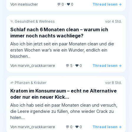
Von inselsucher
💬 0 · ❤️ 0
Thread lesen →
🏃 Gesundheit & Wellness
vor 4 Std.
Schlaf nach 6 Monaten clean – warum ich
immer noch nachts wachliege?
Also ich bin jetzt seit ein paar Monaten clean und die
ersten Wochen war’s wie ein Wunder, endlich ein
bisschen...
Von marvin_crackkarriere
💬 5 · ❤️ 0
Thread lesen →
🌱 Pflanzen & Kräuter
vor 8 Std.
Kratom im Konsumraum – echt ne Alternative
oder nur ein neuer Kick...
Also ich hab seid ein paar Monaten clean und versuch,
die Leere irgendwie zu füllen, ohne wieder Crack zu
holen....
Von marvin_crackkarriere
💬 0 · ❤️ 0
Thread lesen →