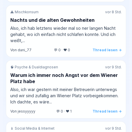
⚠️ Mischkonsum
vor 8 Std.
Nachts und die alten Gewohnheiten
Also, ich hab letztens wieder mal so ner langen Nacht
gehabt, wo ich einfach nicht schlafen konnte. Und ich
weißt,...
Von dani_77
💬 0 · ❤️ 0
Thread lesen →
🧠 Psyche & Dualdiagnosen
vor 9 Std.
Warum ich immer noch Angst vor dem Wiener
Platz habe
Also, ich war gestern mit meiner Betreuerin unterwegs
und wir sind zufallig am Wiener Platz vorbeigekommen.
Ich dachte, es wäre...
Von jessyyyyy
💬 0 · ❤️ 1
Thread lesen →
📱 Social Media & Internet
vor 9 Std.