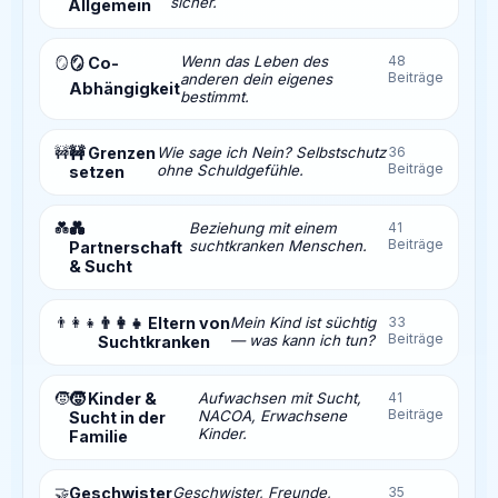
sicher.
Allgemein
Wenn das Leben des
48
🪞
🪞 Co-
Beiträge
anderen dein eigenes
Abhängigkeit
bestimmt.
🚧
🚧 Grenzen
Wie sage ich Nein? Selbstschutz
36
Beiträge
ohne Schuldgefühle.
setzen
💑
💑
Beziehung mit einem
41
Beiträge
suchtkranken Menschen.
Partnerschaft
& Sucht
👨‍👩‍👧
👨‍👩‍👧 Eltern von
Mein Kind ist süchtig
33
Beiträge
— was kann ich tun?
Suchtkranken
🧒
🧒 Kinder &
Aufwachsen mit Sucht,
41
Beiträge
NACOA, Erwachsene
Sucht in der
Kinder.
Familie
🤝
Geschwister
Geschwister, Freunde,
35