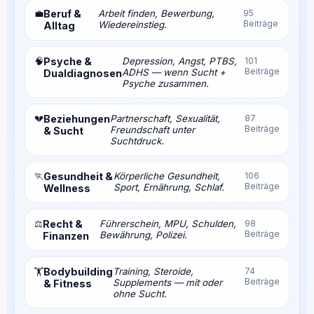
💼
Beruf &
Arbeit finden, Bewerbung,
95
Beiträge
Wiedereinstieg.
Alltag
🧠
Psyche &
Depression, Angst, PTBS,
101
Beiträge
ADHS — wenn Sucht +
Dualdiagnosen
Psyche zusammen.
💔
Beziehungen
Partnerschaft, Sexualität,
87
Beiträge
Freundschaft unter
& Sucht
Suchtdruck.
🏃
Gesundheit &
Körperliche Gesundheit,
106
Beiträge
Sport, Ernährung, Schlaf.
Wellness
⚖️
Recht &
Führerschein, MPU, Schulden,
98
Beiträge
Bewährung, Polizei.
Finanzen
Bodybuilding
Training, Steroide,
74
🏋️
Beiträge
Supplements — mit oder
& Fitness
ohne Sucht.