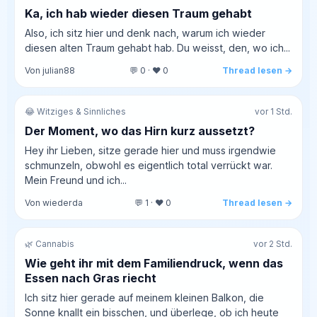
Ka, ich hab wieder diesen Traum gehabt
Also, ich sitz hier und denk nach, warum ich wieder
diesen alten Traum gehabt hab. Du weisst, den, wo ich...
Von julian88
💬 0 · ❤️ 0
Thread lesen →
😂 Witziges & Sinnliches
vor 1 Std.
Der Moment, wo das Hirn kurz aussetzt?
Hey ihr Lieben, sitze gerade hier und muss irgendwie
schmunzeln, obwohl es eigentlich total verrückt war.
Mein Freund und ich...
Von wiederda
💬 1 · ❤️ 0
Thread lesen →
🌿 Cannabis
vor 2 Std.
Wie geht ihr mit dem Familiendruck, wenn das
Essen nach Gras riecht
Ich sitz hier gerade auf meinem kleinen Balkon, die
Sonne knallt ein bisschen, und überlege, ob ich heute