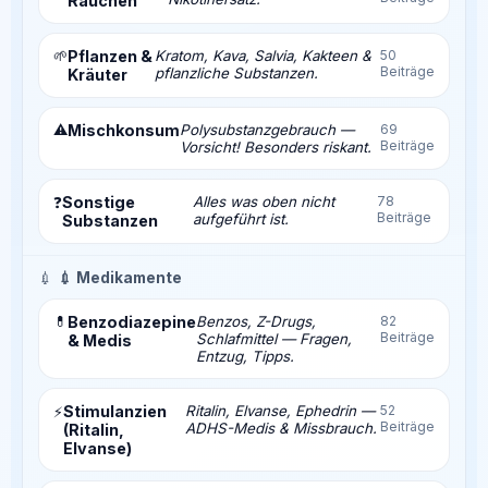
Rauchen
🌱
Pflanzen &
Kratom, Kava, Salvia, Kakteen &
50
Beiträge
pflanzliche Substanzen.
Kräuter
⚠️
Mischkonsum
Polysubstanzgebrauch —
69
Beiträge
Vorsicht! Besonders riskant.
Sonstige
Alles was oben nicht
78
❓
Beiträge
aufgeführt ist.
Substanzen
💉
💉 Medikamente
💊
Benzodiazepine
Benzos, Z-Drugs,
82
Beiträge
Schlafmittel — Fragen,
& Medis
Entzug, Tipps.
Stimulanzien
Ritalin, Elvanse, Ephedrin —
52
⚡
Beiträge
ADHS-Medis & Missbrauch.
(Ritalin,
Elvanse)