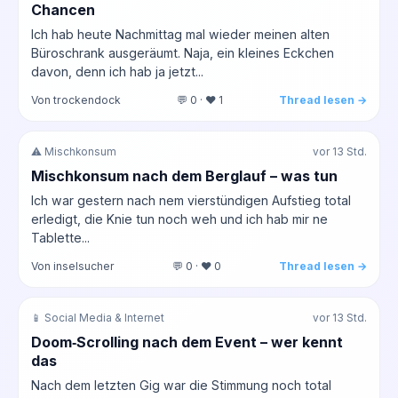
Chancen
Ich hab heute Nachmittag mal wieder meinen alten
Büroschrank ausgeräumt. Naja, ein kleines Eckchen
davon, denn ich hab ja jetzt...
Von trockendock
💬 0 · ❤️ 1
Thread lesen →
⚠️ Mischkonsum
vor 13 Std.
Mischkonsum nach dem Berglauf – was tun
Ich war gestern nach nem vierstündigen Aufstieg total
erledigt, die Knie tun noch weh und ich hab mir ne
Tablette...
Von inselsucher
💬 0 · ❤️ 0
Thread lesen →
📱 Social Media & Internet
vor 13 Std.
Doom‑Scrolling nach dem Event – wer kennt
das
Nach dem letzten Gig war die Stimmung noch total