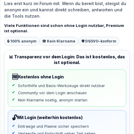
Lies erst kurz im Forum mit. Wenn du bereit bist, steigst du
anonym ein und kannst direkt schreiben, antworten und
die Tools nutzen.
Viele Funktionen sind schon ohne Login nutzbar, Premium
ist optional.
🔒 100% anonym
🙈 Kein Klarname
🛡️ DSGVO-konform
📊 Transparenz vor dem Login: Das ist kostenlos, das
ist optional.
🆓
Kostenlos ohne Login
Soforthilfe und Basis-Werkzeuge direkt nutzbar
Community vor dem Login anschauen
Kein Klarname noetig, anonym starten
🔓
Mit Login (weiterhin kostenlos)
Eintraege und Plaene sicher speichern
Verlaeufe und Fortschritt ueber Zeit sehen