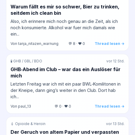
Warum fällt es mir so schwer, Bier zu trinken,
seitdem ich clean bin
Also, ich erinnere mich noch genau an die Zeit, als ich
noch konsumierte. Alkohol war fuer mich damals wie
ein...
Von tanja_nitazen_warnung
💬 8 · ❤️ 0
Thread lesen →
🧪 GHB / GBL / BDO
vor 12 Std.
GHB‑Abend im Club – war das ein Auslöser für
mich
Letzten Freitag war ich mit ein paar BWL‑Komilitonen in
der Kneipe, dann ging’s weiter in den Club. Dort hab
ich...
Von paul_13
💬 0 · ❤️ 0
Thread lesen →
💉 Opioide & Heroin
vor 13 Std.
Der Geruch von altem Papier und verpassten