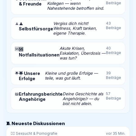
Beiträge
Kollegen — wenn
& Freunde
Nahestehende betroffen sind.
🧘
🧘
Vergiss dich nicht!
43
Beiträge
Wellness, Kraft tanken,
Selbstfürsorge
eigene Therapie.
Akute Krisen,
40
🆘
🆘
Beiträge
Eskalation, Überdosis —
Notfallsituationen
was tun?
🌟
🌟 Unsere
Kleine und große Erfolge —
39
Beiträge
teile, was gut läuft.
Erfolge
📖
Erfahrungsberichte
Deine Geschichte als
57
Beiträge
Angehörige/r — du
Angehörige
bist nicht allein.
🧵 Neueste Diskussionen
❤️‍🔥 Sexsucht & Pornografie
vor 35 Min.