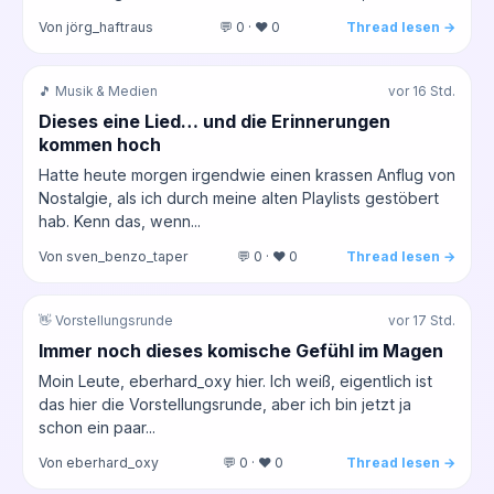
Von jörg_haftraus
💬 0 · ❤️ 0
Thread lesen →
🎵 Musik & Medien
vor 16 Std.
Dieses eine Lied… und die Erinnerungen
kommen hoch
Hatte heute morgen irgendwie einen krassen Anflug von
Nostalgie, als ich durch meine alten Playlists gestöbert
hab. Kenn das, wenn...
Von sven_benzo_taper
💬 0 · ❤️ 0
Thread lesen →
👋 Vorstellungsrunde
vor 17 Std.
Immer noch dieses komische Gefühl im Magen
Moin Leute, eberhard_oxy hier. Ich weiß, eigentlich ist
das hier die Vorstellungsrunde, aber ich bin jetzt ja
schon ein paar...
Von eberhard_oxy
💬 0 · ❤️ 0
Thread lesen →