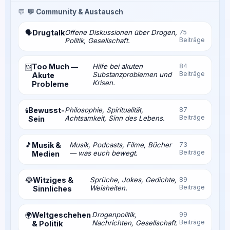
💬
💬 Community & Austausch
Drugtalk
Offene Diskussionen über Drogen,
75
🗣️
Beiträge
Politik, Gesellschaft.
Too Much —
Hilfe bei akuten
84
🆘
Beiträge
Substanzproblemen und
Akute
Krisen.
Probleme
Bewusst-
Philosophie, Spiritualität,
87
🕯️
Beiträge
Achtsamkeit, Sinn des Lebens.
Sein
🎵
Musik &
Musik, Podcasts, Filme, Bücher
73
Beiträge
— was euch bewegt.
Medien
😂
Witziges &
Sprüche, Jokes, Gedichte,
89
Beiträge
Weisheiten.
Sinnliches
Weltgeschehen
Drogenpolitik,
99
🌍
Beiträge
Nachrichten, Gesellschaft.
& Politik