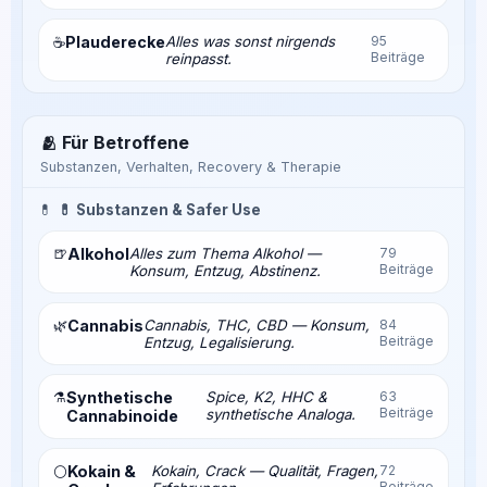
Plauderecke
Alles was sonst nirgends
95
☕
Beiträge
reinpasst.
🫂 Für Betroffene
Substanzen, Verhalten, Recovery & Therapie
💊
💊 Substanzen & Safer Use
🍺
Alkohol
Alles zum Thema Alkohol —
79
Beiträge
Konsum, Entzug, Abstinenz.
🌿
Cannabis
Cannabis, THC, CBD — Konsum,
84
Beiträge
Entzug, Legalisierung.
⚗️
Synthetische
Spice, K2, HHC &
63
Beiträge
synthetische Analoga.
Cannabinoide
Kokain &
Kokain, Crack — Qualität, Fragen,
72
⚪
Beiträge