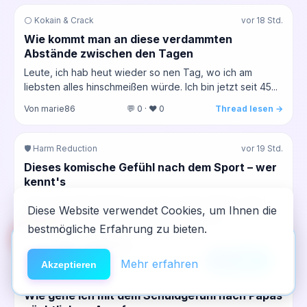
⚪ Kokain & Crack
vor 18 Std.
Wie kommt man an diese verdammten
Abstände zwischen den Tagen
Leute, ich hab heut wieder so nen Tag, wo ich am
liebsten alles hinschmeißen würde. Ich bin jetzt seit 45...
Von marie86
💬 0 · ❤️ 0
Thread lesen →
🛡️ Harm Reduction
vor 19 Std.
Dieses komische Gefühl nach dem Sport – wer
kennt's
Hey Leute. Bin gerade vom Lauf zurück. Wie ihr wisst,
Diese Website verwendet Cookies, um Ihnen die
lauf ich ja echt viel, das hilft mir echt, diese...
bestmögliche Erfahrung zu bieten.
🆘
Hilfe
Von 03_peter
💬 0 · ❤️ 0
Thread lesen →
App installieren
×
NeelixberliN auf dem Homescreen —
Anleitung
Mehr erfahren
Akzeptieren
🧠 Psyche & Dualdiagnosen
vor 19 Std.
wie eine echte App.
Wie gehe ich mit dem Schuldgefühl nach Papas