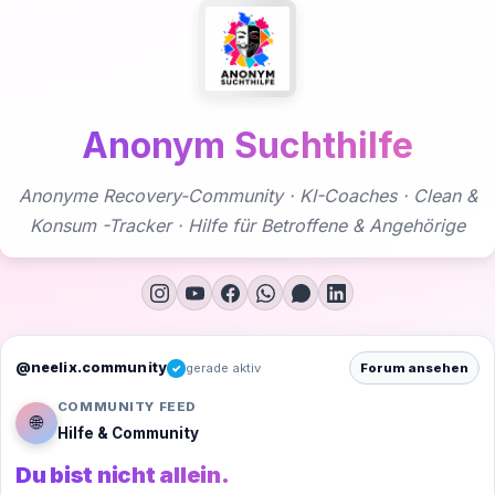
Zum
Inhalt
springen
Anonym Suchthilfe
Anonyme Recovery-Community · KI-Coaches · Clean &
Konsum -Tracker · Hilfe für Betroffene & Angehörige
@neelix.community
gerade aktiv
Forum ansehen
✓
COMMUNITY FEED
🌐
Hilfe & Community
Du bist nicht allein.