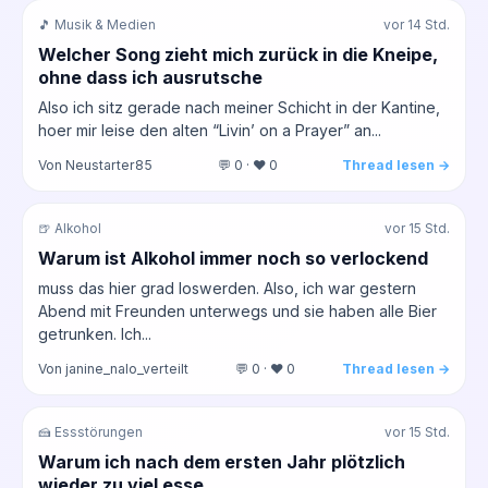
🎵 Musik & Medien
vor 14 Std.
Welcher Song zieht mich zurück in die Kneipe,
ohne dass ich ausrutsche
Also ich sitz gerade nach meiner Schicht in der Kantine,
hoer mir leise den alten “Livin’ on a Prayer” an...
Von Neustarter85
💬 0 · ❤️ 0
Thread lesen →
🍺 Alkohol
vor 15 Std.
Warum ist Alkohol immer noch so verlockend
muss das hier grad loswerden. Also, ich war gestern
Abend mit Freunden unterwegs und sie haben alle Bier
getrunken. Ich...
Von janine_nalo_verteilt
💬 0 · ❤️ 0
Thread lesen →
🍰 Essstörungen
vor 15 Std.
Warum ich nach dem ersten Jahr plötzlich
wieder zu viel esse