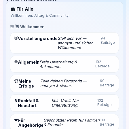
👥 Für Alle
Willkommen, Alltag & Community
👋
👋 Willkommen
👋
Vorstellungsrunde
Stell dich vor —
94
Beiträge
anonym und sicher.
Willkommen!
💬
Allgemein
Freie Unterhaltung &
192
Beiträge
Ankommen.
Meine
Teile deinen Fortschritt —
99
🏆
Beiträge
anonym & sicher.
Erfolge
🔄
Rückfall &
Kein Urteil. Nur
102
Beiträge
Unterstützung.
Neustart
❤️
Für
Geschützter Raum für Familien
113
Beiträge
& Freunde
Angehörige