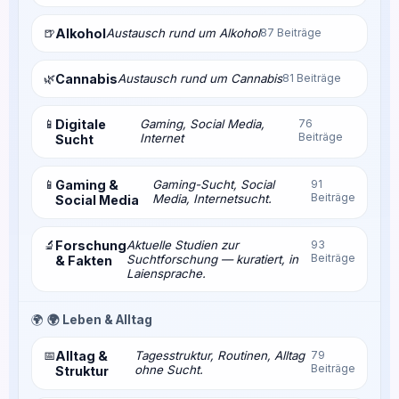
🍺
Alkohol
Austausch rund um Alkohol
87 Beiträge
🌿
Cannabis
Austausch rund um Cannabis
81 Beiträge
📱
Digitale
Gaming, Social Media,
76
Beiträge
Internet
Sucht
📱
Gaming &
Gaming-Sucht, Social
91
Beiträge
Media, Internetsucht.
Social Media
🔬
Forschung
Aktuelle Studien zur
93
Beiträge
Suchtforschung — kuratiert, in
& Fakten
Laiensprache.
🌍
🌍 Leben & Alltag
📅
Alltag &
Tagesstruktur, Routinen, Alltag
79
Beiträge
ohne Sucht.
Struktur