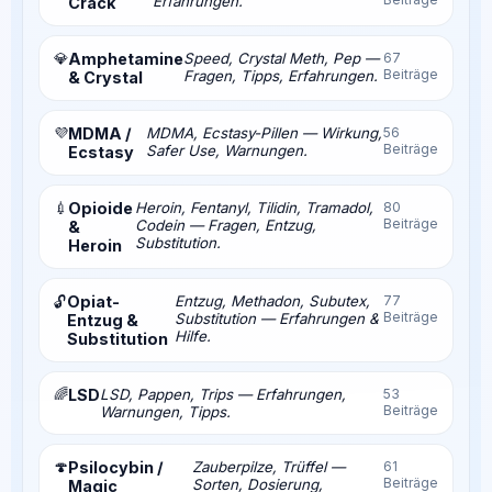
Erfahrungen.
Crack
💎
Amphetamine
Speed, Crystal Meth, Pep —
67
Beiträge
Fragen, Tipps, Erfahrungen.
& Crystal
💜
MDMA /
MDMA, Ecstasy-Pillen — Wirkung,
56
Beiträge
Safer Use, Warnungen.
Ecstasy
💉
Opioide
Heroin, Fentanyl, Tilidin, Tramadol,
80
Beiträge
Codein — Fragen, Entzug,
&
Substitution.
Heroin
Opiat-
Entzug, Methadon, Subutex,
77
🔓
Beiträge
Substitution — Erfahrungen &
Entzug &
Hilfe.
Substitution
🌈
LSD
LSD, Pappen, Trips — Erfahrungen,
53
Beiträge
Warnungen, Tipps.
🍄
Psilocybin /
Zauberpilze, Trüffel —
61
Beiträge
Sorten, Dosierung,
Magic