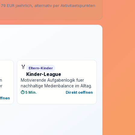
9 EUR jaehrlich, alternativ per Aktivitaetspunkten
🏅
Eltern-Kinder
Kinder-League
en
Motivierende Aufgabenlogik fuer
er
nachhaltige Medienbalance im Alltag.
⏱️ 5 Min.
Direkt oeffnen
effnen