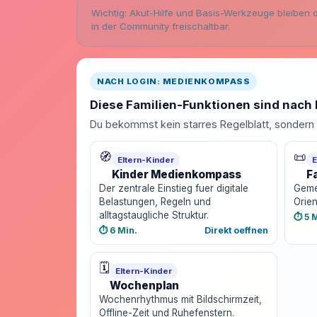
Wichtig: Akut-Hilfe und Basis-Werkzeuge bleiben o
in der Community freischaltbar.
NACH LOGIN: MEDIENKOMPASS
Diese Familien-Funktionen sind nach 
Du bekommst kein starres Regelblatt, sondern e
🧭
📜
Eltern-Kinder
E
Kinder Medienkompass
F
Der zentrale Einstieg fuer digitale
Gemei
Belastungen, Regeln und
Orien
alltagstaugliche Struktur.
⏱️ 5 
⏱️ 6 Min.
Direkt oeffnen
🗓️
Eltern-Kinder
Wochenplan
Wochenrhythmus mit Bildschirmzeit,
Offline-Zeit und Ruhefenstern.