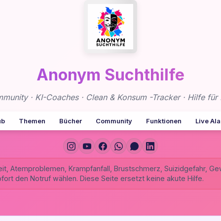
Anonym Suchthilfe
nity · KI-Coaches · Clean & Konsum -Tracker · Hilfe für 
ub
Themen
Bücher
Community
Funktionen
Live Al
it, Atemproblemen, Krampfanfall, Brustschmerz, Suizidgefahr, Ge
sofort den Notruf wählen. Diese Seite ersetzt keine akute Hilfe.