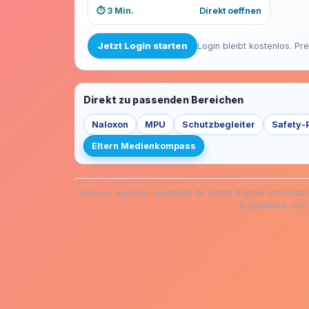
⏱️ 3 Min.
Direkt oeffnen
Jetzt Login starten
Login bleibt kostenlos. Pr
Direkt zu passenden Bereichen
Naloxon
MPU
Schutzbegleiter
Safety-
Eltern Medienkompass
Hinweis: anonym-suchthilfe.de bietet digitale Informat
Ergebnisse sind 