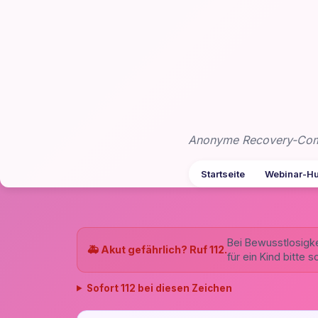
Zum
Inhalt
springen
Anonyme Recovery-Commu
Startseite
Webinar-H
Bei Bewusstlosigke
🚑 Akut gefährlich? Ruf 112.
für ein Kind bitte 
Sofort 112 bei diesen Zeichen