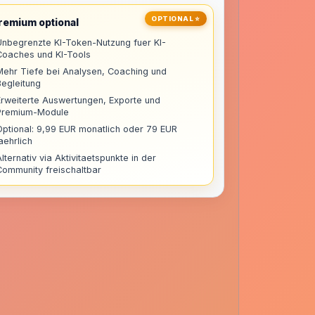
OPTIONAL ⭐
remium optional
Unbegrenzte KI-Token-Nutzung fuer KI-
Coaches und KI-Tools
Mehr Tiefe bei Analysen, Coaching und
Begleitung
Erweiterte Auswertungen, Exporte und
Premium-Module
Optional: 9,99 EUR monatlich oder 79 EUR
aehrlich
lternativ via Aktivitaetspunkte in der
Community freischaltbar