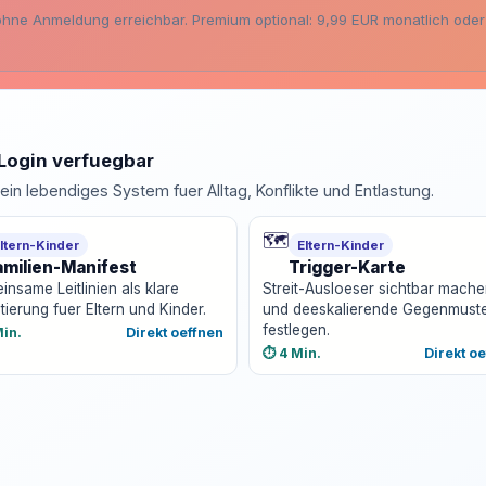
hne Anmeldung erreichbar. Premium optional: 9,99 EUR monatlich oder 7
Login verfuegbar
in lebendiges System fuer Alltag, Konflikte und Entlastung.
🗺️
ltern-Kinder
Eltern-Kinder
amilien-Manifest
Trigger-Karte
nsame Leitlinien als klare
Streit-Ausloeser sichtbar mach
tierung fuer Eltern und Kinder.
und deeskalierende Gegenmust
festlegen.
Min.
Direkt oeffnen
⏱️ 4 Min.
Direkt o