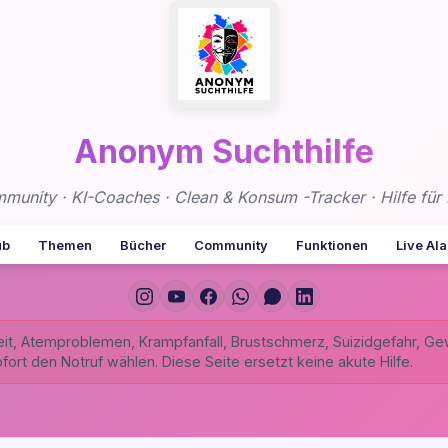
Anonym Suchthilfe
nity · KI-Coaches · Clean & Konsum -Tracker · Hilfe für 
ub
Themen
Bücher
Community
Funktionen
Live Al
it, Atemproblemen, Krampfanfall, Brustschmerz, Suizidgefahr, Ge
sofort den Notruf wählen. Diese Seite ersetzt keine akute Hilfe.