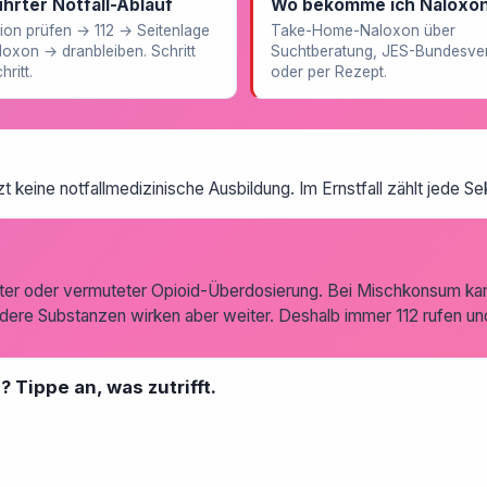
hrter Notfall-Ablauf
Wo bekomme ich Naloxo
ion prüfen → 112 → Seitenlage
Take-Home-Naloxon über
oxon → dranbleiben. Schritt
Suchtberatung, JES-Bundesve
hritt.
oder per Rezept.
zt keine notfallmedizinische Ausbildung. Im Ernstfall zählt jede Se
nter oder vermuteter Opioid-Überdosierung. Bei Mischkonsum kan
ere Substanzen wirken aber weiter. Deshalb immer 112 rufen und
 Tippe an, was zutrifft.