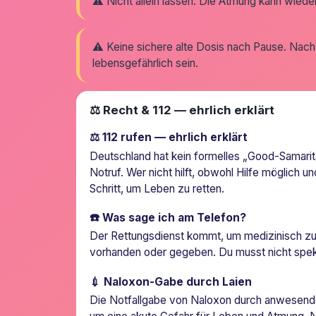
⚠️ Nicht allein lassen. Die Atmung kann wie
⚠️ Keine sichere alte Dosis nach Pause. Nac
lebensgefährlich sein.
⚖️ Recht & 112 — ehrlich erklärt
⚖️ 112 rufen — ehrlich erklärt
Deutschland hat kein formelles „Good-Samarita
Notruf. Wer nicht hilft, obwohl Hilfe möglich u
Schritt, um Leben zu retten.
☎️ Was sage ich am Telefon?
Der Rettungsdienst kommt, um medizinisch zu 
vorhanden oder gegeben. Du musst nicht speku
💉 Naloxon-Gabe durch Laien
Die Notfallgabe von Naloxon durch anwesende 