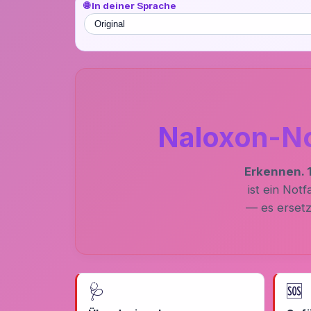
🌐 In deiner Sprache
Naloxon-Not
Erkennen. 
ist ein Not
— es ersetz
🩺
🆘