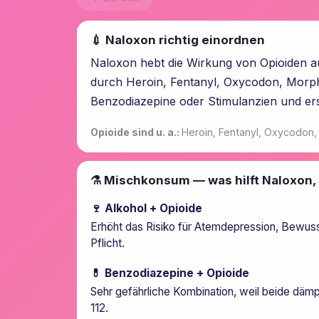
💉 Naloxon richtig einordnen
Naloxon hebt die Wirkung von Opioiden au
durch Heroin, Fentanyl, Oxycodon, Morphi
Benzodiazepine oder Stimulanzien und erse
Opioide sind u. a.:
Heroin, Fentanyl, Oxycodon,
⚗️ Mischkonsum — was hilft Naloxon,
🍷 Alkohol + Opioide
Erhöht das Risiko für Atemdepression, Bewusstl
Pflicht.
💊 Benzodiazepine + Opioide
Sehr gefährliche Kombination, weil beide däm
112.