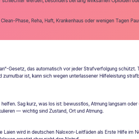
der schlechter werden, besonders bei lang wirksamen Opioiden o
h Clean-Phase, Reha, Haft, Krankenhaus oder wenigen Tagen Pau
n“-Gesetz, das automatisch vor jeder Strafverfolgung schützt. T
nd zumutbar ist, kann sich wegen unterlassener Hilfeleistung straf
helfen. Sag kurz, was los ist: bewusstlos, Atmung langsam oder 
lieren — wichtig sind Zustand, Ort und Atmung.
Laien wird in deutschen Naloxon-Leitfäden als Erste Hilfe im No