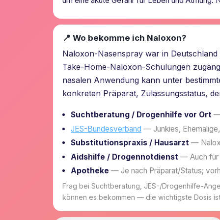
um eine akute Gefahr für Leben und Atmung. Na
📍 Wo bekomme ich Naloxon?
Naloxon-Nasenspray war in Deutschland la
Take-Home-Naloxon-Schulungen zugänglic
nasalen Anwendung kann unter bestimmten
konkreten Präparat, Zulassungsstatus, d
Suchtberatung / Drogenhilfe vor Ort
— 
JES-Bundesverband
— Junkies, Ehemalige,
Substitutionspraxis / Hausarzt
— Nalox
Aidshilfe / Drogennotdienst
— Auch für 
Apotheke
— Je nach Präparat/Status; vorh
Frag bei Suchtberatung, JES-/Drogenhilfe-Ange
können es bekommen — die wichtigste Dosis ist 