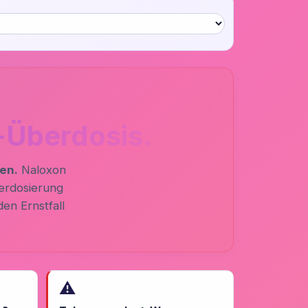
d-Überdosis.
en.
Naloxon
berdosierung
en Ernstfall
⚠️