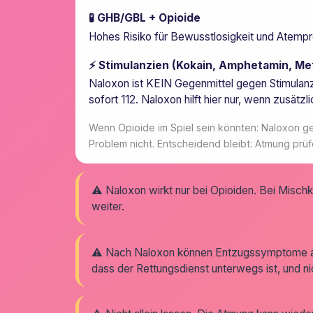
🧪 GHB/GBL + Opioide
Hohes Risiko für Bewusstlosigkeit und Atemprobl
⚡ Stimulanzien (Kokain, Amphetamin, M
Naloxon ist KEIN Gegenmittel gegen Stimulanzi
sofort 112. Naloxon hilft hier nur, wenn zusät
Wenn Opioide im Spiel sein könnten: Naloxon geb
Problem nicht. Entscheidend bleibt: Atmung prüfen
⚠️ Naloxon wirkt nur bei Opioiden. Bei Misch
weiter.
⚠️ Nach Naloxon können Entzugssymptome auftr
dass der Rettungsdienst unterwegs ist, und nic