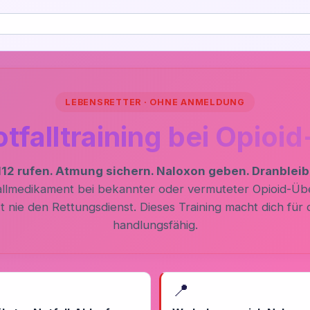
LEBENSRETTER · OHNE ANMELDUNG
falltraining bei Opioi
112 rufen. Atmung sichern. Naloxon geben. Dranbleib
fallmedikament bei bekannter oder vermuteter Opioid-Ü
t nie den Rettungsdienst. Dieses Training macht dich für d
handlungsfähig.
📍