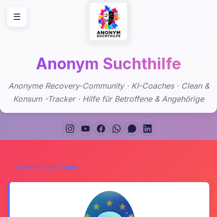
Zum
☰
Inhalt
springen
Anonym Suchthilfe
Anonyme Recovery-Community · KI-Coaches · Clean &
Konsum -Tracker · Hilfe für Betroffene & Angehörige
← Zurück zum Team