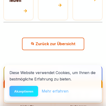
leben
→
→
📂 Zurück zur Übersicht
Community beitreten
Diese Website verwendet Cookies, um Ihnen die
🫂
Anonym austauschen · Clean Timer · Coaching · KI-
bestmögliche Erfahrung zu bieten.
Berater
🆘
Hilfe
HACK DEN ALGO ⚡️
Mehr erfahren
Akzeptieren