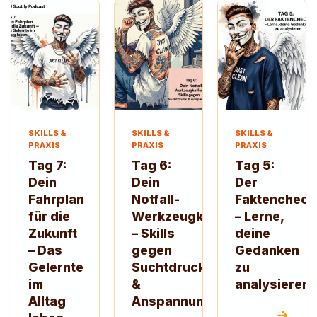
SKILLS &
SKILLS &
SKILLS &
PRAXIS
PRAXIS
PRAXIS
Tag 7:
Tag 6:
Tag 5:
Dein
Dein
Der
Fahrplan
Notfall-
Faktencheck
für die
Werkzeugkoffer
– Lerne,
Zukunft
– Skills
deine
– Das
gegen
Gedanken
Gelernte
Suchtdruck
zu
im
&
analysieren
Alltag
Anspannung
→