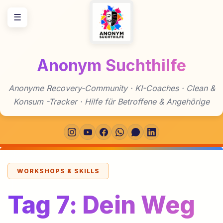
Zum
☰
Inhalt
springen
Anonym Suchthilfe
Anonyme Recovery-Community · KI-Coaches · Clean &
Konsum -Tracker · Hilfe für Betroffene & Angehörige
WORKSHOPS & SKILLS
Tag 7: Dein Weg