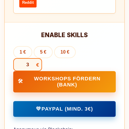
Reddit
ENABLE SKILLS
1 €
5 €
10 €
€
WORKSHOPS FÖRDERN
🛠️
(BANK)
💛
PAYPAL (MIND. 3€)