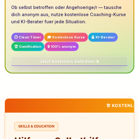
Ob selbst betroffen oder Angehoerige/r — tausche
dich anonym aus, nutze kostenlose Coaching-Kurse
und KI-Berater fuer jede Situation.
⏱️ Clean Timer
🎓 Kostenlose Kurse
🤖 KI-Berater
🏆 Gamification
🔒 100% anonym
Jetzt kostenlos beitreten
🛠️ KOSTENLOSE 
SKILLS & EDUCATION