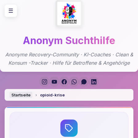
Zum
☰
Inhalt
springen
Anonym Suchthilfe
Anonyme Recovery-Community · KI-Coaches · Clean &
Konsum -Tracker · Hilfe für Betroffene & Angehörige
Startseite
›
opioid-krise