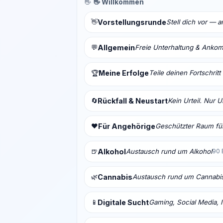
👋
👋 Willkommen
👋
Vorstellungsrunde
Stell dich vor — 
💬
Allgemein
Freie Unterhaltung & Anko
Meine Erfolge
Teile deinen Fortschrit
🏆
🔄
Rückfall & Neustart
Kein Urteil. Nur 
❤️
Für Angehörige
Geschützter Raum für
🍺
Alkohol
Austausch rund um Alkohol
90 
🌿
Cannabis
Austausch rund um Cannabi
📱
Digitale Sucht
Gaming, Social Media, I