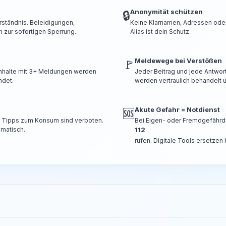
Anonymität schützen
🔒
rständnis. Beleidigungen,
Keine Klarnamen, Adressen oder 
 zur sofortigen Sperrung.
Alias ist dein Schutz.
Meldewege bei Verstößen
🚩
 Inhalte mit 3+ Meldungen werden
Jeder Beitrag und jede Antwor
ndet.
werden vertraulich behandelt u
Akute Gefahr = Notdienst
🆘
er Tipps zum Konsum sind verboten.
Bei Eigen- oder Fremdgefährd
omatisch.
112
rufen. Digitale Tools ersetzen