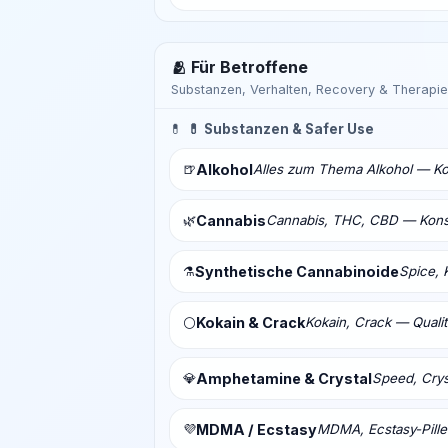
🫂 Für Betroffene
Substanzen, Verhalten, Recovery & Therapie
💊
💊 Substanzen & Safer Use
🍺
Alkohol
Alles zum Thema Alkohol — Ko
🌿
Cannabis
Cannabis, THC, CBD — Konsu
⚗️
Synthetische Cannabinoide
Spice, 
Kokain & Crack
Kokain, Crack — Qualit
⚪
💎
Amphetamine & Crystal
Speed, Crys
💜
MDMA / Ecstasy
MDMA, Ecstasy-Pill