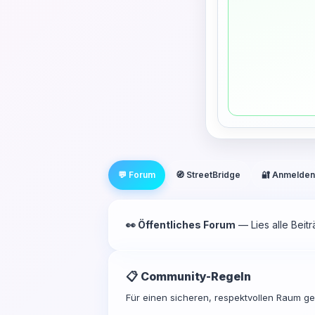
💬 Forum
🧭 StreetBridge
🔐 Anmelden
👀 Öffentliches Forum
— Lies alle Beit
📋 Community-Regeln
Für einen sicheren, respektvollen Raum gel