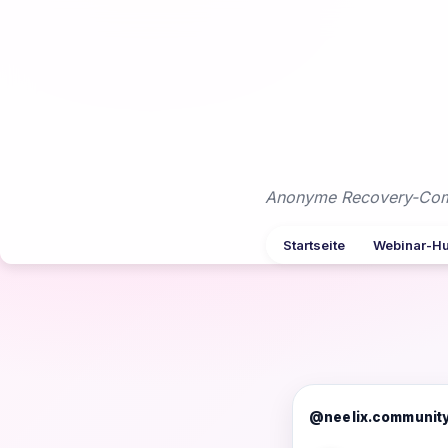
Zum
Inhalt
springen
Anonyme Recovery-Commu
Startseite
Webinar-H
@neelix.communit