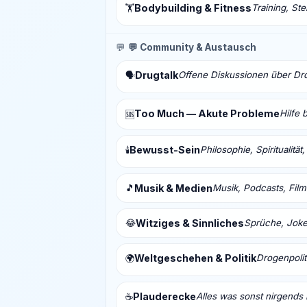
Bodybuilding & Fitness
Training, St
🏋️
💬
💬 Community & Austausch
Drugtalk
Offene Diskussionen über Drog
🗣️
Too Much — Akute Probleme
Hilfe 
🆘
Bewusst-Sein
Philosophie, Spiritualitä
🕯️
🎵
Musik & Medien
Musik, Podcasts, Fil
😂
Witziges & Sinnliches
Sprüche, Joke
Weltgeschehen & Politik
Drogenpolit
🌍
Plauderecke
Alles was sonst nirgends 
☕