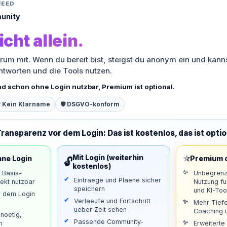
FEED
unity
icht allein.
orum mit. Wenn du bereit bist, steigst du anonym ein und kann
antworten und die Tools nutzen.
nd schon ohne Login nutzbar, Premium ist optional.
 Kein Klarname
🛡️ DSGVO-konform
Transparenz vor dem Login: Das ist kostenlos, das ist optio
⭐
Mit Login (weiterhin
hne Login
Premium o
🔓
kostenlos)
d Basis-
Unbegrenz
Eintraege und Plaene sicher
ekt nutzbar
Nutzung f
speichern
und KI-Too
r dem Login
Verlaeufe und Fortschritt
Mehr Tiefe
ueber Zeit sehen
Coaching u
noetig,
Passende Community-
n
Erweiterte