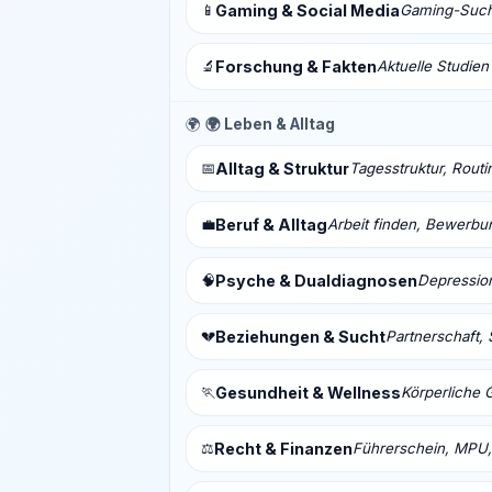
📱
Gaming & Social Media
Gaming-Sucht
🔬
Forschung & Fakten
Aktuelle Studien
🌍
🌍 Leben & Alltag
📅
Alltag & Struktur
Tagesstruktur, Routi
💼
Beruf & Alltag
Arbeit finden, Bewerbu
🧠
Psyche & Dualdiagnosen
Depressio
💔
Beziehungen & Sucht
Partnerschaft, 
🏃
Gesundheit & Wellness
Körperliche 
⚖️
Recht & Finanzen
Führerschein, MPU,