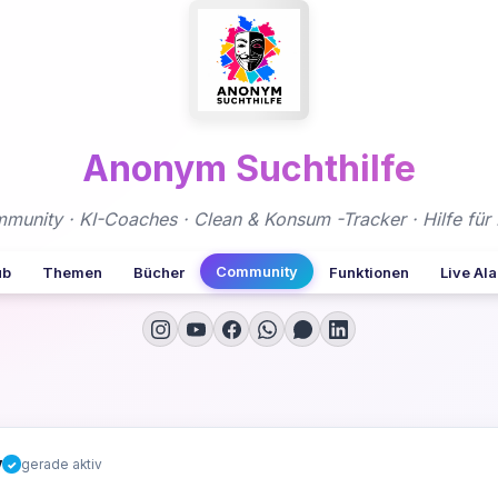
Anonym Suchthilfe
nity · KI-Coaches · Clean & Konsum -Tracker · Hilfe für 
Community
ub
Themen
Bücher
Funktionen
Live Al
y
gerade aktiv
✓