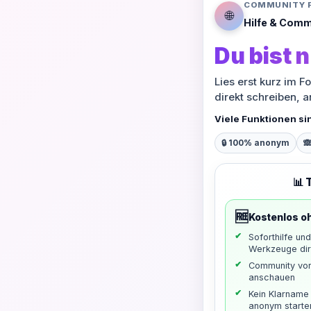
COMMUNITY 
🌐
Hilfe & Comm
Du bist n
Lies erst kurz im F
direkt schreiben, 
Viele Funktionen si
🔒 100% anonym

📊 
🆓
Kostenlos o
Soforthilfe un
Werkzeuge dir
Community vo
anschauen
Kein Klarname 
anonym starte