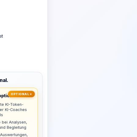
st
nal.
OPTIONAL ⭐
ptional
te KI-Token-
uer KI-Coaches
ls
 bei Analysen,
nd Begleitung
 Auswertungen,