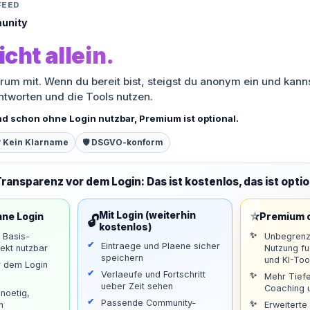
FEED
unity
icht allein.
orum mit. Wenn du bereit bist, steigst du anonym ein und kann
antworten und die Tools nutzen.
nd schon ohne Login nutzbar, Premium ist optional.
 Kein Klarname
🛡️ DSGVO-konform
Transparenz vor dem Login: Das ist kostenlos, das ist optio
⭐
Mit Login (weiterhin
hne Login
Premium o
🔓
kostenlos)
d Basis-
Unbegrenz
Eintraege und Plaene sicher
ekt nutzbar
Nutzung f
speichern
und KI-Too
r dem Login
Verlaeufe und Fortschritt
Mehr Tiefe
ueber Zeit sehen
Coaching u
noetig,
Passende Community-
n
Erweiterte