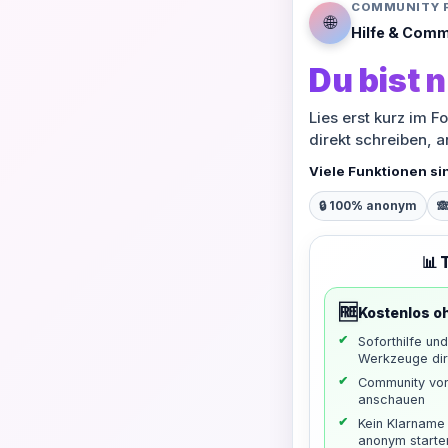
COMMUNITY 
🌐
Hilfe & Comm
Du bist n
Lies erst kurz im F
direkt schreiben, 
Viele Funktionen si
🔒 100% anonym

📊 
🆓
Kostenlos o
Soforthilfe un
Werkzeuge dir
Community vo
anschauen
Kein Klarname 
anonym starte