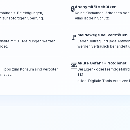
Anonymität schützen
🔒
rständnis. Beleidigungen,
Keine Klarnamen, Adressen oder 
 zur sofortigen Sperrung.
Alias ist dein Schutz.
Meldewege bei Verstößen
🚩
 Inhalte mit 3+ Meldungen werden
Jeder Beitrag und jede Antwor
ndet.
werden vertraulich behandelt u
Akute Gefahr = Notdienst
🆘
er Tipps zum Konsum sind verboten.
Bei Eigen- oder Fremdgefährd
omatisch.
112
rufen. Digitale Tools ersetzen