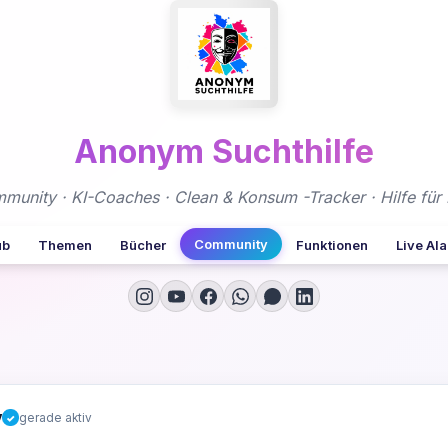
Anonym Suchthilfe
nity · KI-Coaches · Clean & Konsum -Tracker · Hilfe für 
Community
ub
Themen
Bücher
Funktionen
Live Al
y
gerade aktiv
✓