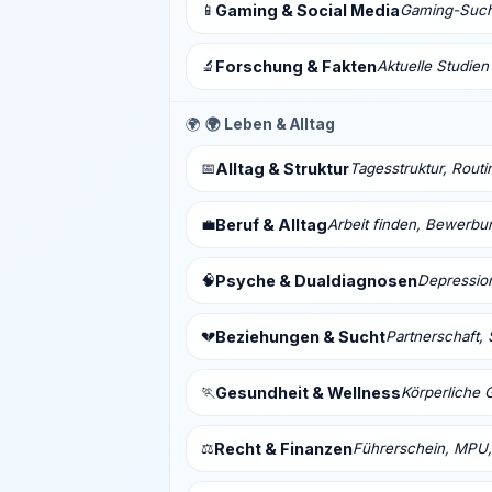
📱
Gaming & Social Media
Gaming-Sucht
🔬
Forschung & Fakten
Aktuelle Studien
🌍
🌍 Leben & Alltag
📅
Alltag & Struktur
Tagesstruktur, Routi
💼
Beruf & Alltag
Arbeit finden, Bewerbu
🧠
Psyche & Dualdiagnosen
Depressio
💔
Beziehungen & Sucht
Partnerschaft, 
🏃
Gesundheit & Wellness
Körperliche 
⚖️
Recht & Finanzen
Führerschein, MPU,