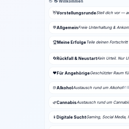
👋
👋 Willkommen
👋
Vorstellungsrunde
Stell dich vor — 
💬
Allgemein
Freie Unterhaltung & Anko
Meine Erfolge
Teile deinen Fortschrit
🏆
🔄
Rückfall & Neustart
Kein Urteil. Nur 
❤️
Für Angehörige
Geschützter Raum für
🍺
Alkohol
Austausch rund um Alkohol
91 
🌿
Cannabis
Austausch rund um Cannabi
📱
Digitale Sucht
Gaming, Social Media, I