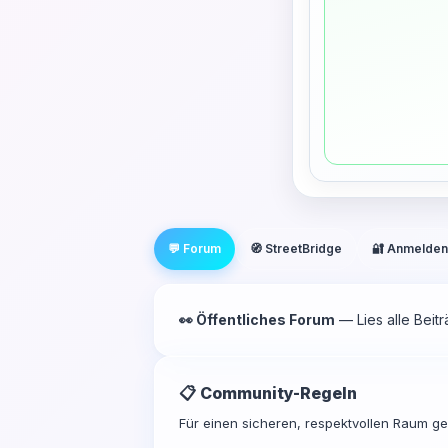
💬 Forum
🧭 StreetBridge
🔐 Anmelden
👀 Öffentliches Forum
— Lies alle Beit
📋 Community-Regeln
Für einen sicheren, respektvollen Raum gel