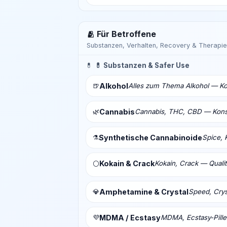
🫂 Für Betroffene
Substanzen, Verhalten, Recovery & Therapie
💊
💊 Substanzen & Safer Use
🍺
Alkohol
Alles zum Thema Alkohol — Ko
🌿
Cannabis
Cannabis, THC, CBD — Konsu
⚗️
Synthetische Cannabinoide
Spice, 
Kokain & Crack
Kokain, Crack — Qualit
⚪
💎
Amphetamine & Crystal
Speed, Crys
💜
MDMA / Ecstasy
MDMA, Ecstasy-Pill