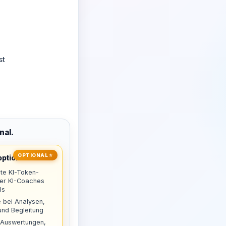
st
nal.
OPTIONAL ⭐
ptional
te KI-Token-
uer KI-Coaches
ls
 bei Analysen,
nd Begleitung
 Auswertungen,