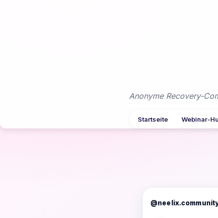
Zum
Inhalt
springen
Anonyme Recovery-Commu
Startseite
Webinar-H
@neelix.communit