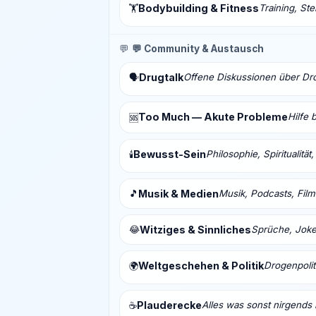
Bodybuilding & Fitness
Training, St
🏋️
💬
💬 Community & Austausch
Drugtalk
Offene Diskussionen über Drog
🗣️
Too Much — Akute Probleme
Hilfe 
🆘
Bewusst-Sein
Philosophie, Spiritualitä
🕯️
🎵
Musik & Medien
Musik, Podcasts, Fil
😂
Witziges & Sinnliches
Sprüche, Joke
Weltgeschehen & Politik
Drogenpolit
🌍
Plauderecke
Alles was sonst nirgends 
☕