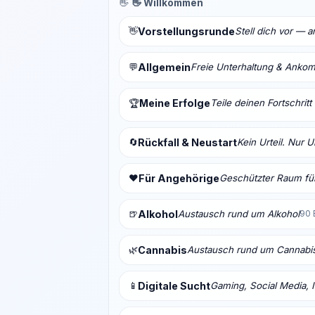
👋
👋 Willkommen
👋
Vorstellungsrunde
Stell dich vor — 
💬
Allgemein
Freie Unterhaltung & Anko
Meine Erfolge
Teile deinen Fortschrit
🏆
🔄
Rückfall & Neustart
Kein Urteil. Nur 
❤️
Für Angehörige
Geschützter Raum für
🍺
Alkohol
Austausch rund um Alkohol
90 
🌿
Cannabis
Austausch rund um Cannabi
📱
Digitale Sucht
Gaming, Social Media, I