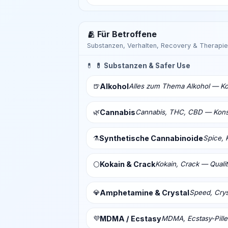
🫂 Für Betroffene
Substanzen, Verhalten, Recovery & Therapie
💊
💊 Substanzen & Safer Use
🍺
Alkohol
Alles zum Thema Alkohol — Ko
🌿
Cannabis
Cannabis, THC, CBD — Konsu
⚗️
Synthetische Cannabinoide
Spice, 
Kokain & Crack
Kokain, Crack — Qualit
⚪
💎
Amphetamine & Crystal
Speed, Crys
💜
MDMA / Ecstasy
MDMA, Ecstasy-Pill