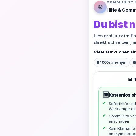
COMMUNITY 
🌐
Hilfe & Comm
Du bist n
Lies erst kurz im F
direkt schreiben, 
Viele Funktionen si
🔒 100% anonym

📊 
🆓
Kostenlos o
Soforthilfe un
Werkzeuge dir
Community vo
anschauen
Kein Klarname 
anonym starte