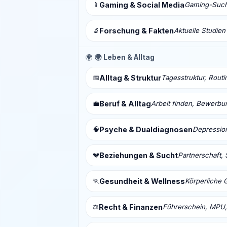
📱
Gaming & Social Media
Gaming-Sucht
🔬
Forschung & Fakten
Aktuelle Studien
🌍
🌍 Leben & Alltag
📅
Alltag & Struktur
Tagesstruktur, Routi
💼
Beruf & Alltag
Arbeit finden, Bewerbu
🧠
Psyche & Dualdiagnosen
Depressio
💔
Beziehungen & Sucht
Partnerschaft, 
🏃
Gesundheit & Wellness
Körperliche 
⚖️
Recht & Finanzen
Führerschein, MPU,