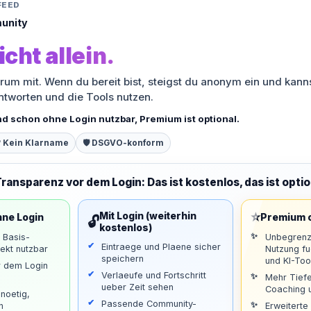
FEED
unity
icht allein.
orum mit. Wenn du bereit bist, steigst du anonym ein und kann
antworten und die Tools nutzen.
nd schon ohne Login nutzbar, Premium ist optional.
 Kein Klarname
🛡️ DSGVO-konform
Transparenz vor dem Login: Das ist kostenlos, das ist optio
⭐
Mit Login (weiterhin
hne Login
Premium o
🔓
kostenlos)
d Basis-
Unbegrenz
Eintraege und Plaene sicher
ekt nutzbar
Nutzung f
speichern
und KI-Too
r dem Login
Verlaeufe und Fortschritt
Mehr Tiefe
ueber Zeit sehen
Coaching u
noetig,
Passende Community-
n
Erweiterte