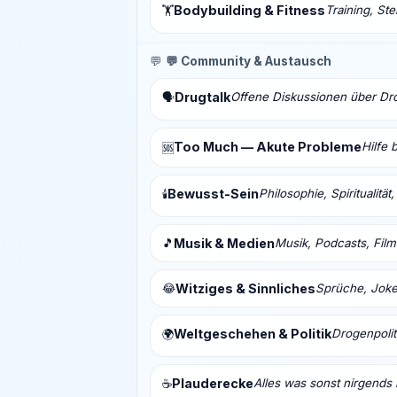
Bodybuilding & Fitness
Training, St
🏋️
💬
💬 Community & Austausch
Drugtalk
Offene Diskussionen über Drog
🗣️
Too Much — Akute Probleme
Hilfe 
🆘
Bewusst-Sein
Philosophie, Spiritualitä
🕯️
🎵
Musik & Medien
Musik, Podcasts, Fil
😂
Witziges & Sinnliches
Sprüche, Joke
Weltgeschehen & Politik
Drogenpolit
🌍
Plauderecke
Alles was sonst nirgends 
☕