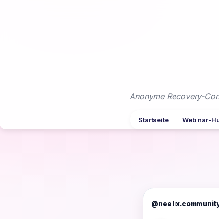
Zum
Inhalt
springen
Anonyme Recovery-Commu
Startseite
Webinar-H
@neelix.communit