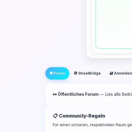
💬 Forum
🧭 StreetBridge
🔐 Anmelden
👀 Öffentliches Forum
— Lies alle Beit
📋 Community-Regeln
Für einen sicheren, respektvollen Raum gel