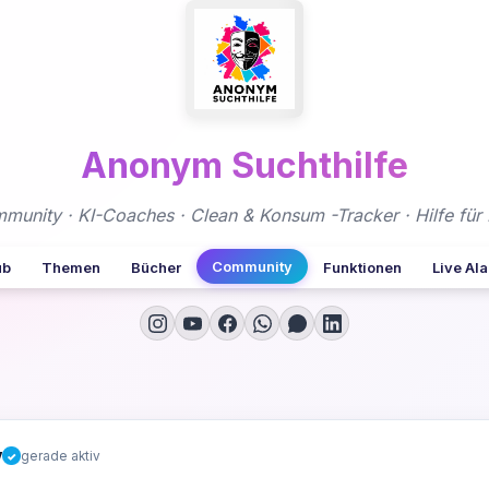
Anonym Suchthilfe
nity · KI-Coaches · Clean & Konsum -Tracker · Hilfe für 
Community
ub
Themen
Bücher
Funktionen
Live Al
y
gerade aktiv
✓