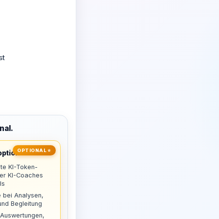
st
nal.
OPTIONAL ⭐
ptional
te KI-Token-
uer KI-Coaches
ls
 bei Analysen,
nd Begleitung
 Auswertungen,