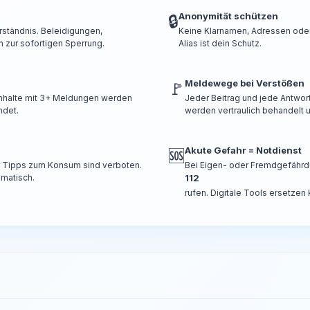
Anonymität schützen
🔒
rständnis. Beleidigungen,
Keine Klarnamen, Adressen oder 
 zur sofortigen Sperrung.
Alias ist dein Schutz.
Meldewege bei Verstößen
🚩
 Inhalte mit 3+ Meldungen werden
Jeder Beitrag und jede Antwor
ndet.
werden vertraulich behandelt u
Akute Gefahr = Notdienst
🆘
er Tipps zum Konsum sind verboten.
Bei Eigen- oder Fremdgefährd
omatisch.
112
rufen. Digitale Tools ersetzen