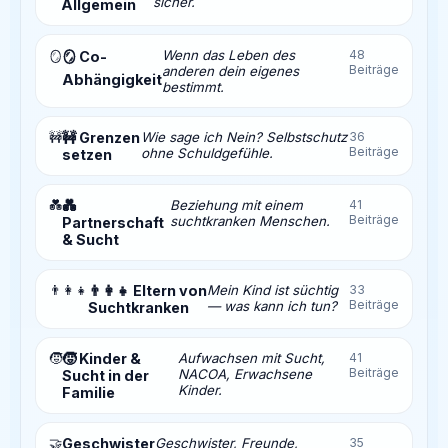
sicher.
Allgemein
Wenn das Leben des
48
🪞
🪞 Co-
Beiträge
anderen dein eigenes
Abhängigkeit
bestimmt.
🚧
🚧 Grenzen
Wie sage ich Nein? Selbstschutz
36
Beiträge
ohne Schuldgefühle.
setzen
💑
💑
Beziehung mit einem
41
Beiträge
suchtkranken Menschen.
Partnerschaft
& Sucht
👨‍👩‍👧
👨‍👩‍👧 Eltern von
Mein Kind ist süchtig
33
Beiträge
— was kann ich tun?
Suchtkranken
🧒
🧒 Kinder &
Aufwachsen mit Sucht,
41
Beiträge
NACOA, Erwachsene
Sucht in der
Kinder.
Familie
🤝
Geschwister
Geschwister, Freunde,
35