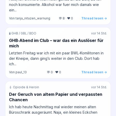
noch konsumierte. Alkohol war fuer mich damals wie
ein...
Von tanja_nitazen_warnung
💬 8 · ❤️ 0
Thread lesen →
🧪 GHB / GBL / BDO
vor 14 Std.
GHB‑Abend im Club – war das ein Auslöser für
mich
Letzten Freitag war ich mit ein paar BWL‑Komilitonen in
der Kneipe, dann ging’s weiter in den Club. Dort hab
ich...
Von paul_13
💬 0 · ❤️ 0
Thread lesen →
💉 Opioide & Heroin
vor 14 Std.
Der Geruch von altem Papier und verpassten
Chancen
Ich hab heute Nachmittag mal wieder meinen alten
Büroschrank ausgeräumt. Naja, ein kleines Eckchen