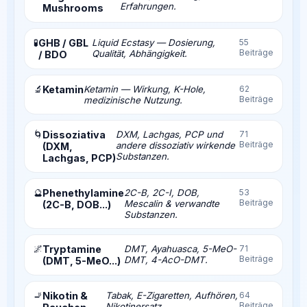
Erfahrungen.
Mushrooms
🧪
GHB / GBL
Liquid Ecstasy — Dosierung,
55
Beiträge
Qualität, Abhängigkeit.
/ BDO
🔬
Ketamin
Ketamin — Wirkung, K-Hole,
62
Beiträge
medizinische Nutzung.
🌀
Dissoziativa
DXM, Lachgas, PCP und
71
Beiträge
andere dissoziativ wirkende
(DXM,
Substanzen.
Lachgas, PCP)
🔮
Phenethylamine
2C-B, 2C-I, DOB,
53
Beiträge
Mescalin & verwandte
(2C-B, DOB...)
Substanzen.
🌌
Tryptamine
DMT, Ayahuasca, 5-MeO-
71
Beiträge
DMT, 4-AcO-DMT.
(DMT, 5-MeO...)
🚬
Nikotin &
Tabak, E-Zigaretten, Aufhören,
64
Beiträge
Nikotinersatz.