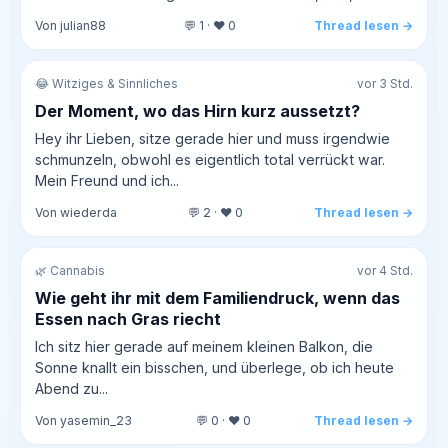
Von julian88
💬 1 · ❤️ 0
Thread lesen →
😂 Witziges & Sinnliches
vor 3 Std.
Der Moment, wo das Hirn kurz aussetzt?
Hey ihr Lieben, sitze gerade hier und muss irgendwie
schmunzeln, obwohl es eigentlich total verrückt war.
Mein Freund und ich...
Von wiederda
💬 2 · ❤️ 0
Thread lesen →
🌿 Cannabis
vor 4 Std.
Wie geht ihr mit dem Familiendruck, wenn das
Essen nach Gras riecht
Ich sitz hier gerade auf meinem kleinen Balkon, die
Sonne knallt ein bisschen, und überlege, ob ich heute
Abend zu...
Von yasemin_23
💬 0 · ❤️ 0
Thread lesen →