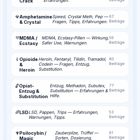
Erfahrungen.
Crack
💎
Amphetamine
Speed, Crystal Meth, Pep —
67
Beiträge
Fragen, Tipps, Erfahrungen.
& Crystal
💜
MDMA /
MDMA, Ecstasy-Pillen — Wirkung,
56
Beiträge
Safer Use, Warnungen.
Ecstasy
💉
Opioide
Heroin, Fentanyl, Tilidin, Tramadol,
80
Beiträge
Codein — Fragen, Entzug,
&
Substitution.
Heroin
Opiat-
Entzug, Methadon, Subutex,
77
🔓
Beiträge
Substitution — Erfahrungen &
Entzug &
Hilfe.
Substitution
🌈
LSD
LSD, Pappen, Trips — Erfahrungen,
53
Beiträge
Warnungen, Tipps.
🍄
Psilocybin /
Zauberpilze, Trüffel —
61
Beiträge
Sorten, Dosierung,
Magic