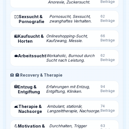
Beiträge
Anorexie, Zuckersucht.
Sexsucht &
Pornosucht, Sexsucht,
62
❤️‍🔥
Beiträge
zwanghaftes Verhalten.
Pornografie
Kaufsucht &
Onlineshopping-Sucht,
66
🛍️
Beiträge
Kaufzwang, Messie.
Horten
💼
Arbeitssucht
Workaholic, Burnout durch
62
Beiträge
Sucht nach Leistung.
🏥
🏥 Recovery & Therapie
🏥
Entzug &
Erfahrungen mit Entzug,
94
Beiträge
Entgiftung, Kliniken.
Entgiftung
Therapie &
Ambulant, stationär,
74
🛋️
Beiträge
Langzeittherapie, Nachsorge.
Nachsorge
💪
Motivation &
Durchhalten, Trigger
63