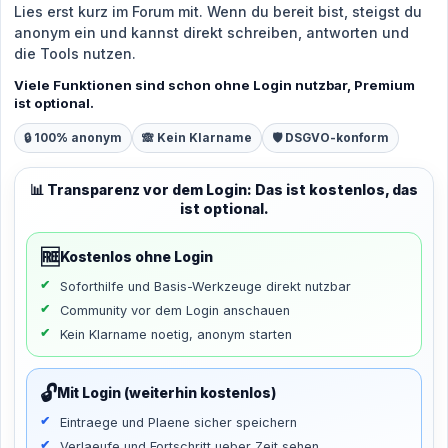
Lies erst kurz im Forum mit. Wenn du bereit bist, steigst du
anonym ein und kannst direkt schreiben, antworten und
die Tools nutzen.
Viele Funktionen sind schon ohne Login nutzbar, Premium
ist optional.
🔒 100% anonym
🙈 Kein Klarname
🛡️ DSGVO-konform
📊 Transparenz vor dem Login: Das ist kostenlos, das
ist optional.
🆓
Kostenlos ohne Login
Soforthilfe und Basis-Werkzeuge direkt nutzbar
Community vor dem Login anschauen
Kein Klarname noetig, anonym starten
🔓
Mit Login (weiterhin kostenlos)
Eintraege und Plaene sicher speichern
Verlaeufe und Fortschritt ueber Zeit sehen