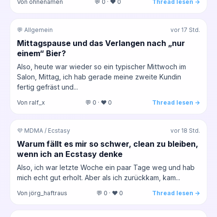
Von ohnenamen
💬 0 · ❤️ 0
Thread lesen →
💬 Allgemein
vor 17 Std.
Mittagspause und das Verlangen nach „nur
einem“ Bier?
Also, heute war wieder so ein typischer Mittwoch im
Salon, Mittag, ich hab gerade meine zweite Kundin
fertig gefräst und...
Von ralf_x
💬 0 · ❤️ 0
Thread lesen →
💜 MDMA / Ecstasy
vor 18 Std.
Warum fällt es mir so schwer, clean zu bleiben,
wenn ich an Ecstasy denke
Also, ich war letzte Woche ein paar Tage weg und hab
mich echt gut erholt. Aber als ich zurückkam, kam...
Von jörg_haftraus
💬 0 · ❤️ 0
Thread lesen →