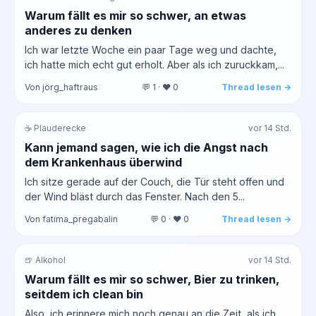
Warum fällt es mir so schwer, an etwas
anderes zu denken
Ich war letzte Woche ein paar Tage weg und dachte,
ich hatte mich echt gut erholt. Aber als ich zuruckkam,...
Von jörg_haftraus
💬 1 · ❤️ 0
Thread lesen →
☕ Plauderecke
vor 14 Std.
Kann jemand sagen, wie ich die Angst nach
dem Krankenhaus überwind
Ich sitze gerade auf der Couch, die Tür steht offen und
der Wind bläst durch das Fenster. Nach den 5...
Von fatima_pregabalin
💬 0 · ❤️ 0
Thread lesen →
🍺 Alkohol
vor 14 Std.
Warum fällt es mir so schwer, Bier zu trinken,
seitdem ich clean bin
Also, ich erinnere mich noch genau an die Zeit, als ich