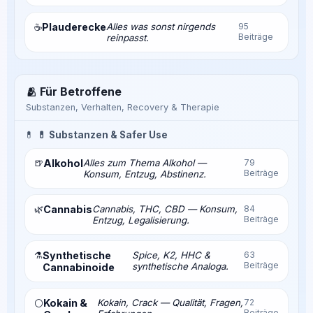
Plauderecke
Alles was sonst nirgends
95
☕
Beiträge
reinpasst.
🫂 Für Betroffene
Substanzen, Verhalten, Recovery & Therapie
💊
💊 Substanzen & Safer Use
🍺
Alkohol
Alles zum Thema Alkohol —
79
Beiträge
Konsum, Entzug, Abstinenz.
🌿
Cannabis
Cannabis, THC, CBD — Konsum,
84
Beiträge
Entzug, Legalisierung.
⚗️
Synthetische
Spice, K2, HHC &
63
Beiträge
synthetische Analoga.
Cannabinoide
Kokain &
Kokain, Crack — Qualität, Fragen,
72
⚪
Beiträge