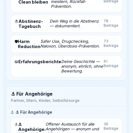
Beiträge
meistern, Rückfall-
Clean bleiben
Prävention.
📓
Abstinenz-
Dein Weg in die Abstinenz
78
Beiträge
— dokumentiert.
Tagebuch
Harm
Safer Use, Drugchecking,
73
🛡️
Beiträge
Naloxon, Überdosis-Prävention.
Reduction
📖
Erfahrungsberichte
Deine Geschichte —
61
Beiträge
anonym, ehrlich, ohne
Bewertung.
⚓ Für Angehörige
Partner, Eltern, Kinder, Selbstfürsorge
⚓
⚓ Für Angehörige
⚓
⚓
Offener Austausch für alle
36
Beiträge
Angehörigen — anonym und
Angehörige: