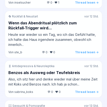
Von inselsucher
💬 0 · ❤️ 1
Thread lesen →
🔄 Rückfall & Neustart
vor 12 Std.
Wenn das Abendritual plötzlich zum
Rückfall‑Trigger wird...
Heute war wieder so ein Tag, wo ich das Gefühl hatte,
ich halte das Haus irgendwie zusammen, obwohl ich
innerlich...
Von ute_b
💬 0 · ❤️ 0
Thread lesen →
🧬 Antidepressiva & Neuroleptika
vor 12 Std.
Benzos als Ausweg oder Teufelskreis
Also, ich sitz hier und denke wieder mal über meine Zeit
mit Koks und Benzos nach. Ich hab ja schon...
Von sabrina_koks
💬 0 · ❤️ 0
Thread lesen →
❤️‍🔥 Sexsucht & Pornografie
vor 13 Std.