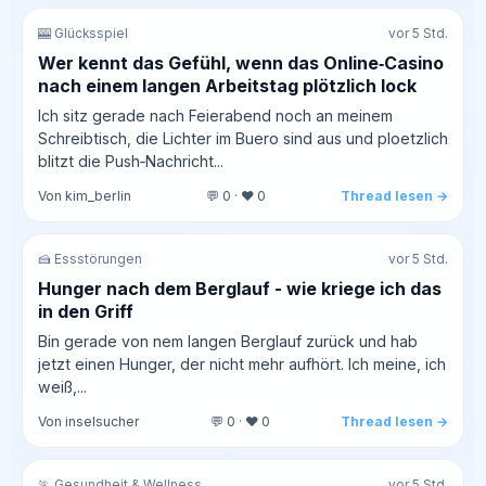
🎰 Glücksspiel
vor 5 Std.
Wer kennt das Gefühl, wenn das Online‑Casino
nach einem langen Arbeitstag plötzlich lock
Ich sitz gerade nach Feierabend noch an meinem
Schreibtisch, die Lichter im Buero sind aus und ploetzlich
blitzt die Push‑Nachricht...
Von kim_berlin
💬 0 · ❤️ 0
Thread lesen →
🍰 Essstörungen
vor 5 Std.
Hunger nach dem Berglauf - wie kriege ich das
in den Griff
Bin gerade von nem langen Berglauf zurück und hab
jetzt einen Hunger, der nicht mehr aufhört. Ich meine, ich
weiß,...
Von inselsucher
💬 0 · ❤️ 0
Thread lesen →
🏃 Gesundheit & Wellness
vor 5 Std.