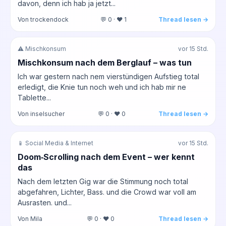
davon, denn ich hab ja jetzt...
Von trockendock
💬 0 · ❤️ 1
Thread lesen →
⚠️ Mischkonsum
vor 15 Std.
Mischkonsum nach dem Berglauf – was tun
Ich war gestern nach nem vierstündigen Aufstieg total
erledigt, die Knie tun noch weh und ich hab mir ne
Tablette...
Von inselsucher
💬 0 · ❤️ 0
Thread lesen →
📱 Social Media & Internet
vor 15 Std.
Doom‑Scrolling nach dem Event – wer kennt
das
Nach dem letzten Gig war die Stimmung noch total
abgefahren, Lichter, Bass. und die Crowd war voll am
Ausrasten. und...
Von Mila
💬 0 · ❤️ 0
Thread lesen →