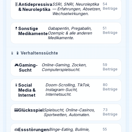
🧬
Antidepressiva
SSRI, SNRI, Neuroleptika
54
Beiträge
— Erfahrungen, Absetzen,
& Neuroleptika
Wechselwirkungen.
💊
Sonstige
Gabapentin, Pregabalin,
51
Beiträge
Ozempic & alle anderen
Medikamente
Medikamente.
📱
📱 Verhaltenssüchte
Gaming-
Online-Gaming, Zocken,
59
🎮
Beiträge
Computerspielsucht.
Sucht
📱
Social
Doom-Scrolling, TikTok,
80
Beiträge
Instagram-Sucht,
Media &
Internetsucht.
Internet
🎰
Glücksspiel
Spielsucht, Online-Casinos,
73
Beiträge
Sportwetten, Automaten.
🍰
Essstörungen
Binge-Eating, Bulimie,
55