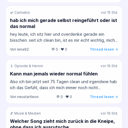
🌿 Cannabis
vor 15 Std.
hab ich mich gerade selbst reingeführt oder ist
das normal
hey leute, ich sitz hier und overdenke gerade ein
bisschen. seit ich clean bin, ist es mir echt wichtig, mich...
Von lena92
💬 0 · ❤️ 0
Thread lesen →
💉 Opioide & Heroin
vor 16 Std.
Kann man jemals wieder normal fühlen
Also ich bin jetzt seit 75 Tagen clean und irgendwie hab
ich das Gefühl, dass ich mich immer noch nicht...
Von neustartleon
💬 0 · ❤️ 0
Thread lesen →
🎵 Musik & Medien
vor 16 Std.
Welcher Song zieht mich zurück in die Kneipe,
ohne dass ich ausrutsche