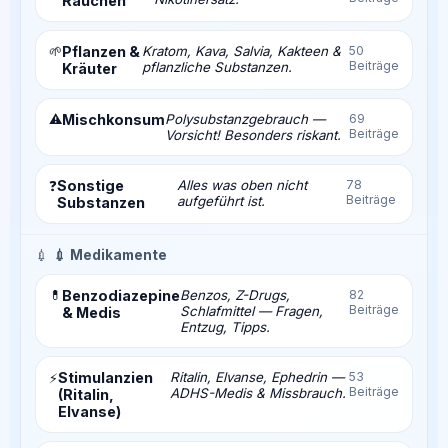
Rauchen
🌱
Pflanzen &
Kratom, Kava, Salvia, Kakteen &
50
Beiträge
pflanzliche Substanzen.
Kräuter
⚠️
Mischkonsum
Polysubstanzgebrauch —
69
Beiträge
Vorsicht! Besonders riskant.
Sonstige
Alles was oben nicht
78
❓
Beiträge
aufgeführt ist.
Substanzen
💉
💉 Medikamente
💊
Benzodiazepine
Benzos, Z-Drugs,
82
Beiträge
Schlafmittel — Fragen,
& Medis
Entzug, Tipps.
Stimulanzien
Ritalin, Elvanse, Ephedrin —
53
⚡
Beiträge
ADHS-Medis & Missbrauch.
(Ritalin,
Elvanse)