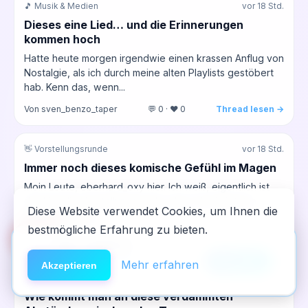
🎵 Musik & Medien
vor 18 Std.
Dieses eine Lied… und die Erinnerungen
kommen hoch
Hatte heute morgen irgendwie einen krassen Anflug von
Nostalgie, als ich durch meine alten Playlists gestöbert
hab. Kenn das, wenn...
Von sven_benzo_taper
💬 0 · ❤️ 0
Thread lesen →
👋 Vorstellungsrunde
vor 18 Std.
Immer noch dieses komische Gefühl im Magen
Moin Leute, eberhard_oxy hier. Ich weiß, eigentlich ist
das hier die Vorstellungsrunde, aber ich bin jetzt ja
Diese Website verwendet Cookies, um Ihnen die
schon ein paar...
bestmögliche Erfahrung zu bieten.
🆘
Hilfe
Von eberhard_oxy
💬 0 · ❤️ 0
Thread lesen →
App installieren
×
NeelixberliN auf dem Homescreen —
Anleitung
Mehr erfahren
Akzeptieren
⚪ Kokain & Crack
vor 19 Std.
wie eine echte App.
Wie kommt man an diese verdammten