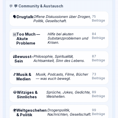
💬
💬 Community & Austausch
Drugtalk
Offene Diskussionen über Drogen,
75
🗣️
Beiträge
Politik, Gesellschaft.
Too Much —
Hilfe bei akuten
84
🆘
Beiträge
Substanzproblemen und
Akute
Krisen.
Probleme
Bewusst-
Philosophie, Spiritualität,
87
🕯️
Beiträge
Achtsamkeit, Sinn des Lebens.
Sein
🎵
Musik &
Musik, Podcasts, Filme, Bücher
73
Beiträge
— was euch bewegt.
Medien
😂
Witziges &
Sprüche, Jokes, Gedichte,
89
Beiträge
Weisheiten.
Sinnliches
Weltgeschehen
Drogenpolitik,
99
🌍
Beiträge
Nachrichten, Gesellschaft.
& Politik