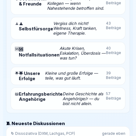
Beiträge
Kollegen — wenn
& Freunde
Nahestehende betroffen sind.
🧘
🧘
Vergiss dich nicht!
43
Beiträge
Wellness, Kraft tanken,
Selbstfürsorge
eigene Therapie.
Akute Krisen,
40
🆘
🆘
Beiträge
Eskalation, Überdosis —
Notfallsituationen
was tun?
🌟
🌟 Unsere
Kleine und große Erfolge —
39
Beiträge
teile, was gut läuft.
Erfolge
📖
Erfahrungsberichte
Deine Geschichte als
57
Beiträge
Angehörige/r — du
Angehörige
bist nicht allein.
🧵 Neueste Diskussionen
🌀 Dissoziativa (DXM, Lachgas, PCP)
gerade eben