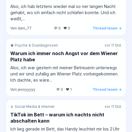
Also, ich hab letztens wieder mal so ner langen Nacht
gehabt, wo ich einfach nicht schlafen konnte. Und ich
weißt,...
Von dani_77
💬 0 · ❤️ 0
Thread lesen →
🧠 Psyche & Dualdiagnosen
vor 11 Std.
Warum ich immer noch Angst vor dem Wiener
Platz habe
Also, ich war gestern mit meiner Betreuerin unterwegs
und wir sind zufallig am Wiener Platz vorbeigekommen.
Ich dachte, es wäre...
Von jessyyyyy
💬 0 · ❤️ 1
Thread lesen →
📱 Social Media & Internet
vor 11 Std.
TikTok im Bett – warum ich nachts nicht
abschalten kann
Ich lieg gerade im Bett, das Handy leuchtet mir bis 2 Uhr