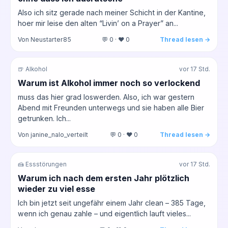
Also ich sitz gerade nach meiner Schicht in der Kantine,
hoer mir leise den alten “Livin’ on a Prayer” an...
Von Neustarter85
💬 0 · ❤️ 0
Thread lesen →
🍺 Alkohol
vor 17 Std.
Warum ist Alkohol immer noch so verlockend
muss das hier grad loswerden. Also, ich war gestern
Abend mit Freunden unterwegs und sie haben alle Bier
getrunken. Ich...
Von janine_nalo_verteilt
💬 0 · ❤️ 0
Thread lesen →
🍰 Essstörungen
vor 17 Std.
Warum ich nach dem ersten Jahr plötzlich
wieder zu viel esse
Ich bin jetzt seit ungefähr einem Jahr clean – 385 Tage,
wenn ich genau zahle – und eigentlich lauft vieles...