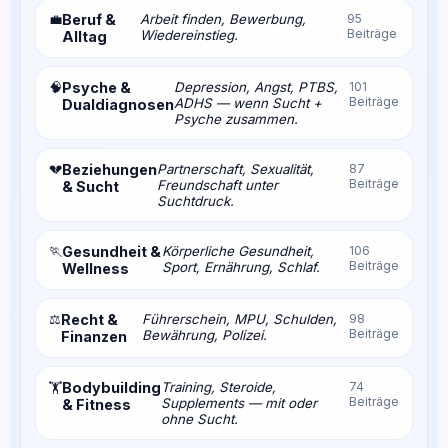
💼
Beruf &
Arbeit finden, Bewerbung,
95
Beiträge
Wiedereinstieg.
Alltag
🧠
Psyche &
Depression, Angst, PTBS,
101
Beiträge
ADHS — wenn Sucht +
Dualdiagnosen
Psyche zusammen.
💔
Beziehungen
Partnerschaft, Sexualität,
87
Beiträge
Freundschaft unter
& Sucht
Suchtdruck.
🏃
Gesundheit &
Körperliche Gesundheit,
106
Beiträge
Sport, Ernährung, Schlaf.
Wellness
⚖️
Recht &
Führerschein, MPU, Schulden,
98
Beiträge
Bewährung, Polizei.
Finanzen
Bodybuilding
Training, Steroide,
74
🏋️
Beiträge
Supplements — mit oder
& Fitness
ohne Sucht.