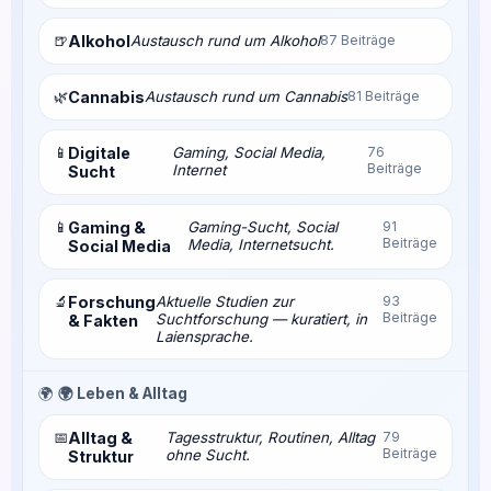
🍺
Alkohol
Austausch rund um Alkohol
87 Beiträge
🌿
Cannabis
Austausch rund um Cannabis
81 Beiträge
📱
Digitale
Gaming, Social Media,
76
Beiträge
Internet
Sucht
📱
Gaming &
Gaming-Sucht, Social
91
Beiträge
Media, Internetsucht.
Social Media
🔬
Forschung
Aktuelle Studien zur
93
Beiträge
Suchtforschung — kuratiert, in
& Fakten
Laiensprache.
🌍
🌍 Leben & Alltag
📅
Alltag &
Tagesstruktur, Routinen, Alltag
79
Beiträge
ohne Sucht.
Struktur