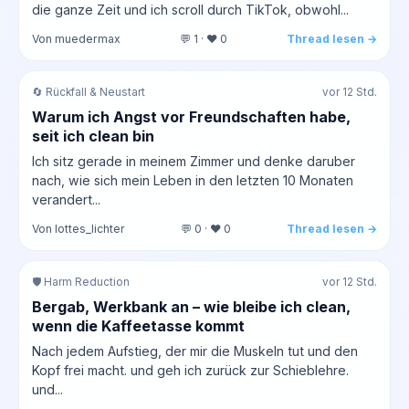
die ganze Zeit und ich scroll durch TikTok, obwohl...
Von muedermax
💬 1 · ❤️ 0
Thread lesen →
🔄 Rückfall & Neustart
vor 12 Std.
Warum ich Angst vor Freundschaften habe,
seit ich clean bin
Ich sitz gerade in meinem Zimmer und denke daruber
nach, wie sich mein Leben in den letzten 10 Monaten
verandert...
Von lottes_lichter
💬 0 · ❤️ 0
Thread lesen →
🛡️ Harm Reduction
vor 12 Std.
Bergab, Werkbank an – wie bleibe ich clean,
wenn die Kaffeetasse kommt
Nach jedem Aufstieg, der mir die Muskeln tut und den
Kopf frei macht. und geh ich zurück zur Schieblehre.
und...