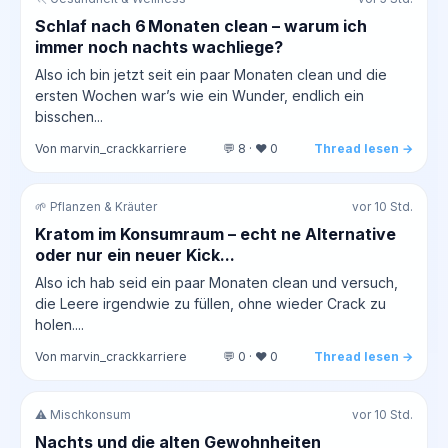
Schlaf nach 6 Monaten clean – warum ich
immer noch nachts wachliege?
Also ich bin jetzt seit ein paar Monaten clean und die
ersten Wochen war’s wie ein Wunder, endlich ein
bisschen...
Von marvin_crackkarriere
💬 8 · ❤️ 0
Thread lesen →
🌱 Pflanzen & Kräuter
vor 10 Std.
Kratom im Konsumraum – echt ne Alternative
oder nur ein neuer Kick...
Also ich hab seid ein paar Monaten clean und versuch,
die Leere irgendwie zu füllen, ohne wieder Crack zu
holen....
Von marvin_crackkarriere
💬 0 · ❤️ 0
Thread lesen →
⚠️ Mischkonsum
vor 10 Std.
Nachts und die alten Gewohnheiten