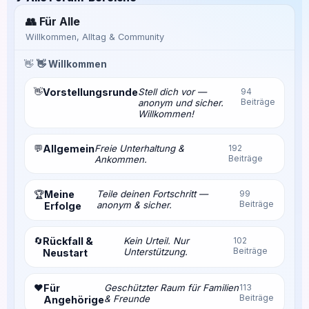
👥 Für Alle
Willkommen, Alltag & Community
👋
👋 Willkommen
👋
Vorstellungsrunde
Stell dich vor —
94
Beiträge
anonym und sicher.
Willkommen!
💬
Allgemein
Freie Unterhaltung &
192
Beiträge
Ankommen.
Meine
Teile deinen Fortschritt —
99
🏆
Beiträge
anonym & sicher.
Erfolge
🔄
Rückfall &
Kein Urteil. Nur
102
Beiträge
Unterstützung.
Neustart
❤️
Für
Geschützter Raum für Familien
113
Beiträge
& Freunde
Angehörige