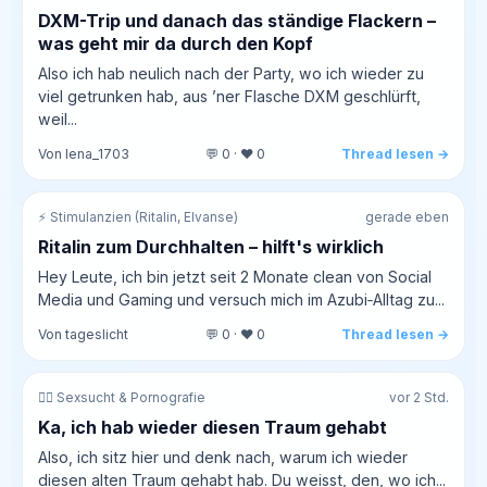
DXM-Trip und danach das ständige Flackern –
was geht mir da durch den Kopf
Also ich hab neulich nach der Party, wo ich wieder zu
viel getrunken hab, aus ’ner Flasche DXM geschlürft,
weil...
Von lena_1703
💬 0 · ❤️ 0
Thread lesen →
⚡ Stimulanzien (Ritalin, Elvanse)
gerade eben
Ritalin zum Durchhalten – hilft's wirklich
Hey Leute, ich bin jetzt seit 2 Monate clean von Social
Media und Gaming und versuch mich im Azubi‑Alltag zu...
Von tageslicht
💬 0 · ❤️ 0
Thread lesen →
❤️‍🔥 Sexsucht & Pornografie
vor 2 Std.
Ka, ich hab wieder diesen Traum gehabt
Also, ich sitz hier und denk nach, warum ich wieder
diesen alten Traum gehabt hab. Du weisst, den, wo ich...