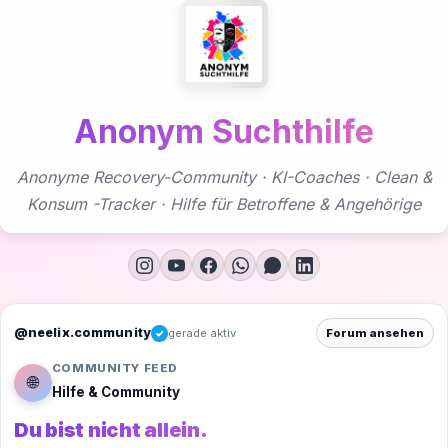
Zum
Inhalt
springen
Anonym Suchthilfe
Anonyme Recovery-Community · KI-Coaches · Clean &
Konsum -Tracker · Hilfe für Betroffene & Angehörige
@neelix.community
gerade aktiv
Forum ansehen
✓
COMMUNITY FEED
🌐
Hilfe & Community
Du bist nicht allein.