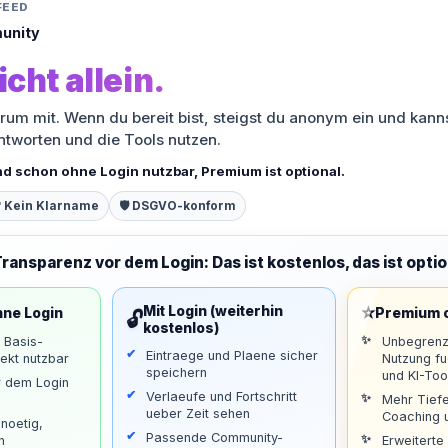
FEED
unity
icht allein.
orum mit. Wenn du bereit bist, steigst du anonym ein und kann
antworten und die Tools nutzen.
nd schon ohne Login nutzbar, Premium ist optional.
 Kein Klarname
🛡️ DSGVO-konform
Transparenz vor dem Login: Das ist kostenlos, das ist optio
⭐
Mit Login (weiterhin
hne Login
Premium o
🔓
kostenlos)
d Basis-
Unbegrenz
Eintraege und Plaene sicher
ekt nutzbar
Nutzung f
speichern
und KI-Too
r dem Login
Verlaeufe und Fortschritt
Mehr Tiefe
ueber Zeit sehen
Coaching u
noetig,
Passende Community-
n
Erweiterte