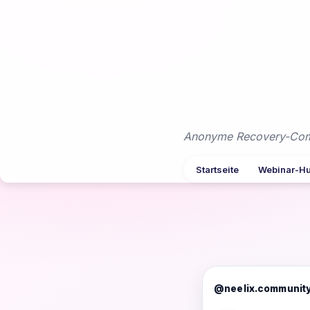
Zum
Inhalt
springen
Anonyme Recovery-Commu
Startseite
Webinar-H
@neelix.communit