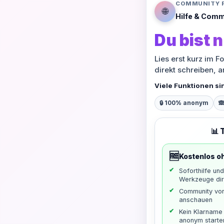
COMMUNITY 
🌐
Hilfe & Comm
Du bist n
Lies erst kurz im F
direkt schreiben, 
Viele Funktionen si
🔒 100% anonym

📊 
🆓
Kostenlos o
Soforthilfe un
Werkzeuge dir
Community vo
anschauen
Kein Klarname 
anonym starte