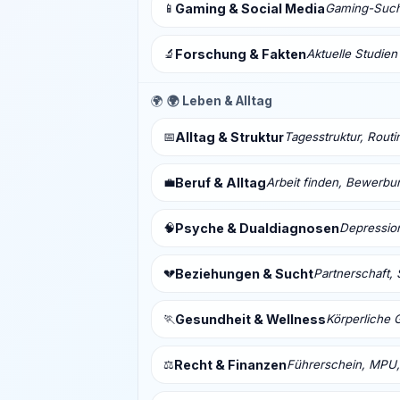
📱
Gaming & Social Media
Gaming-Sucht
🔬
Forschung & Fakten
Aktuelle Studien
🌍
🌍 Leben & Alltag
📅
Alltag & Struktur
Tagesstruktur, Routi
💼
Beruf & Alltag
Arbeit finden, Bewerbu
🧠
Psyche & Dualdiagnosen
Depressio
💔
Beziehungen & Sucht
Partnerschaft, 
🏃
Gesundheit & Wellness
Körperliche 
⚖️
Recht & Finanzen
Führerschein, MPU,