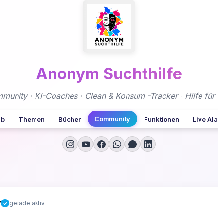
Anonym Suchthilfe
nity · KI-Coaches · Clean & Konsum -Tracker · Hilfe für 
Community
ub
Themen
Bücher
Funktionen
Live Al
y
gerade aktiv
✓