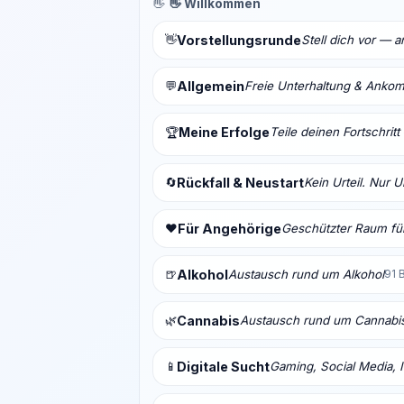
👋
👋 Willkommen
👋
Vorstellungsrunde
Stell dich vor — 
💬
Allgemein
Freie Unterhaltung & Anko
Meine Erfolge
Teile deinen Fortschrit
🏆
🔄
Rückfall & Neustart
Kein Urteil. Nur 
❤️
Für Angehörige
Geschützter Raum für
🍺
Alkohol
Austausch rund um Alkohol
91 
🌿
Cannabis
Austausch rund um Cannabi
📱
Digitale Sucht
Gaming, Social Media, I