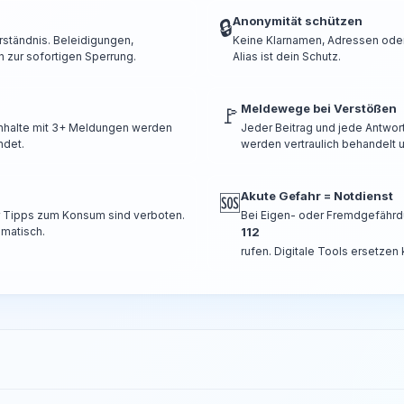
Anonymität schützen
🔒
rständnis. Beleidigungen,
Keine Klarnamen, Adressen oder 
 zur sofortigen Sperrung.
Alias ist dein Schutz.
Meldewege bei Verstößen
🚩
 Inhalte mit 3+ Meldungen werden
Jeder Beitrag und jede Antwor
ndet.
werden vertraulich behandelt u
Akute Gefahr = Notdienst
🆘
er Tipps zum Konsum sind verboten.
Bei Eigen- oder Fremdgefährd
omatisch.
112
rufen. Digitale Tools ersetzen