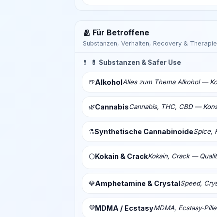
🫂 Für Betroffene
Substanzen, Verhalten, Recovery & Therapie
💊
💊 Substanzen & Safer Use
🍺
Alkohol
Alles zum Thema Alkohol — Ko
🌿
Cannabis
Cannabis, THC, CBD — Konsu
⚗️
Synthetische Cannabinoide
Spice, 
Kokain & Crack
Kokain, Crack — Qualit
⚪
💎
Amphetamine & Crystal
Speed, Crys
💜
MDMA / Ecstasy
MDMA, Ecstasy-Pill