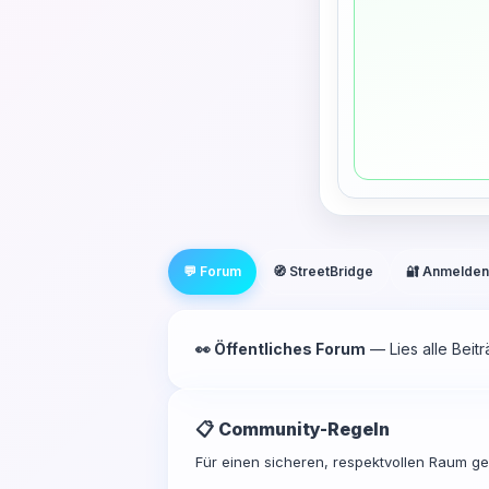
💬 Forum
🧭 StreetBridge
🔐 Anmelden
👀 Öffentliches Forum
— Lies alle Beit
📋 Community-Regeln
Für einen sicheren, respektvollen Raum gel