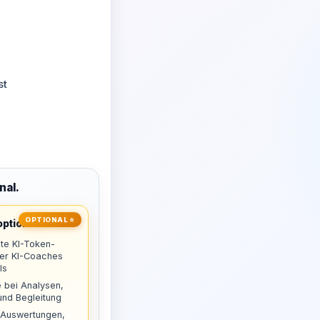
st
nal.
OPTIONAL ⭐
ptional
te KI-Token-
uer KI-Coaches
ls
 bei Analysen,
nd Begleitung
 Auswertungen,