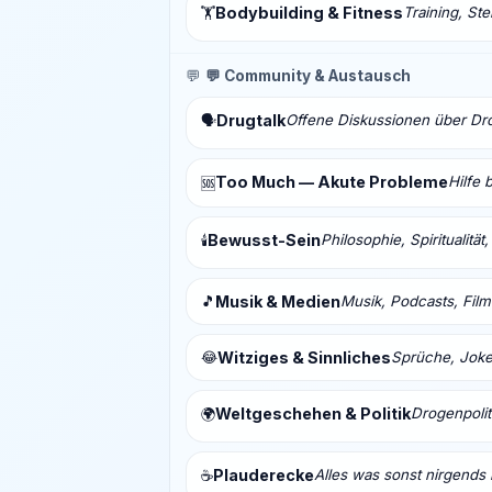
Bodybuilding & Fitness
Training, St
🏋️
💬
💬 Community & Austausch
Drugtalk
Offene Diskussionen über Drog
🗣️
Too Much — Akute Probleme
Hilfe 
🆘
Bewusst-Sein
Philosophie, Spiritualitä
🕯️
🎵
Musik & Medien
Musik, Podcasts, Fil
😂
Witziges & Sinnliches
Sprüche, Joke
Weltgeschehen & Politik
Drogenpolit
🌍
Plauderecke
Alles was sonst nirgends 
☕