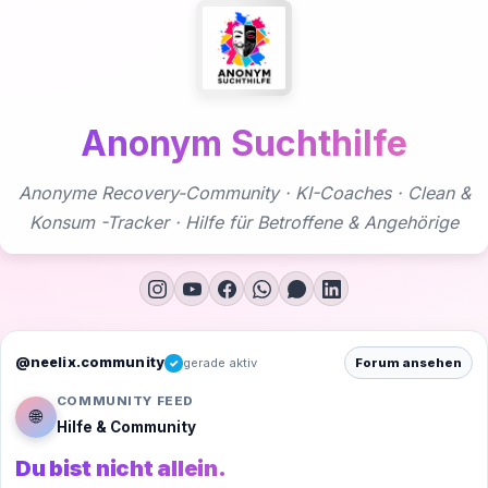
Zum
Inhalt
springen
Anonym Suchthilfe
Anonyme Recovery-Community · KI-Coaches · Clean &
Konsum -Tracker · Hilfe für Betroffene & Angehörige
@neelix.community
gerade aktiv
Forum ansehen
✓
COMMUNITY FEED
🌐
Hilfe & Community
Du bist nicht allein.