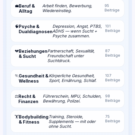
💼
Beruf &
Arbeit finden, Bewerbung,
95
Beiträge
Wiedereinstieg.
Alltag
🧠
Psyche &
Depression, Angst, PTBS,
101
Beiträge
ADHS — wenn Sucht +
Dualdiagnosen
Psyche zusammen.
💔
Beziehungen
Partnerschaft, Sexualität,
87
Beiträge
Freundschaft unter
& Sucht
Suchtdruck.
🏃
Gesundheit &
Körperliche Gesundheit,
107
Beiträge
Sport, Ernährung, Schlaf.
Wellness
⚖️
Recht &
Führerschein, MPU, Schulden,
98
Beiträge
Bewährung, Polizei.
Finanzen
Bodybuilding
Training, Steroide,
75
🏋️
Beiträge
Supplements — mit oder
& Fitness
ohne Sucht.