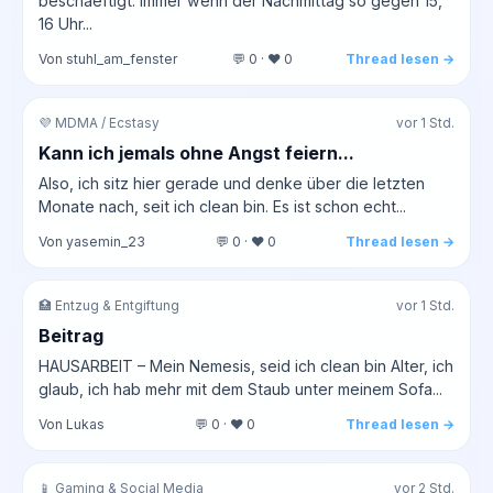
beschaeftigt. Immer wenn der Nachmittag so gegen 15,
16 Uhr...
Von stuhl_am_fenster
💬 0 · ❤️ 0
Thread lesen →
💜 MDMA / Ecstasy
vor 1 Std.
Kann ich jemals ohne Angst feiern...
Also, ich sitz hier gerade und denke über die letzten
Monate nach, seit ich clean bin. Es ist schon echt...
Von yasemin_23
💬 0 · ❤️ 0
Thread lesen →
🏥 Entzug & Entgiftung
vor 1 Std.
Beitrag
HAUSARBEIT – Mein Nemesis, seid ich clean bin Alter, ich
glaub, ich hab mehr mit dem Staub unter meinem Sofa...
Von Lukas
💬 0 · ❤️ 0
Thread lesen →
📱 Gaming & Social Media
vor 2 Std.