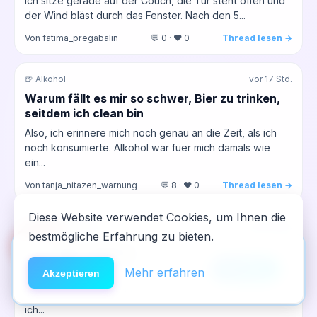
Ich sitze gerade auf der Couch, die Tür steht offen und
der Wind bläst durch das Fenster. Nach den 5...
Von fatima_pregabalin
💬 0 · ❤️ 0
Thread lesen →
🍺 Alkohol
vor 17 Std.
Warum fällt es mir so schwer, Bier zu trinken,
seitdem ich clean bin
Also, ich erinnere mich noch genau an die Zeit, als ich
noch konsumierte. Alkohol war fuer mich damals wie
ein...
Von tanja_nitazen_warnung
💬 8 · ❤️ 0
Thread lesen →
Diese Website verwendet Cookies, um Ihnen die
🧪 GHB / GBL / BDO
vor 17 Std.
bestmögliche Erfahrung zu bieten.
🆘
Hilfe
GHB‑Abend im Club – war das ein Auslöser für
App installieren
mich
×
NeelixberliN auf dem Homescreen —
Anleitung
Mehr erfahren
Akzeptieren
Letzten Freitag war ich mit ein paar BWL‑Komilitonen in
wie eine echte App.
der Kneipe, dann ging’s weiter in den Club. Dort hab
ich...