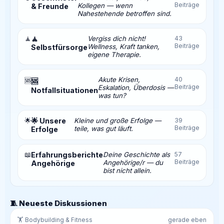
Beiträge
Kollegen — wenn
& Freunde
Nahestehende betroffen sind.
🧘
🧘
Vergiss dich nicht!
43
Beiträge
Wellness, Kraft tanken,
Selbstfürsorge
eigene Therapie.
Akute Krisen,
40
🆘
🆘
Beiträge
Eskalation, Überdosis —
Notfallsituationen
was tun?
🌟
🌟 Unsere
Kleine und große Erfolge —
39
Beiträge
teile, was gut läuft.
Erfolge
📖
Erfahrungsberichte
Deine Geschichte als
57
Beiträge
Angehörige/r — du
Angehörige
bist nicht allein.
🧵 Neueste Diskussionen
🏋️ Bodybuilding & Fitness
gerade eben