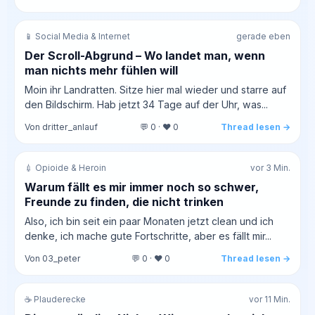
📱 Social Media & Internet
gerade eben
Der Scroll-Abgrund – Wo landet man, wenn
man nichts mehr fühlen will
Moin ihr Landratten. Sitze hier mal wieder und starre auf
den Bildschirm. Hab jetzt 34 Tage auf der Uhr, was...
Von dritter_anlauf
💬 0 · ❤️ 0
Thread lesen →
💉 Opioide & Heroin
vor 3 Min.
Warum fällt es mir immer noch so schwer,
Freunde zu finden, die nicht trinken
Also, ich bin seit ein paar Monaten jetzt clean und ich
denke, ich mache gute Fortschritte, aber es fällt mir...
Von 03_peter
💬 0 · ❤️ 0
Thread lesen →
☕ Plauderecke
vor 11 Min.