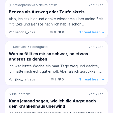
🧬 Antidepressiva & Neuroleptika
vor 16 Std.
Benzos als Ausweg oder Teufelskreis
Also, ich sitz hier und denke wieder mal über meine Zeit
mit Koks und Benzos nach. Ich hab ja schon...
Von sabrina_koks
💬 0 · ❤️ 0
Thread lesen →
❤️‍🔥 Sexsucht & Pornografie
vor 17 Std.
Warum fällt es mir so schwer, an etwas
anderes zu denken
Ich war letzte Woche ein paar Tage weg und dachte,
ich hatte mich echt gut erholt. Aber als ich zuruckkam,...
Von jörg_haftraus
💬 1 · ❤️ 0
Thread lesen →
☕ Plauderecke
vor 17 Std.
Kann jemand sagen, wie ich die Angst nach
dem Krankenhaus überwind