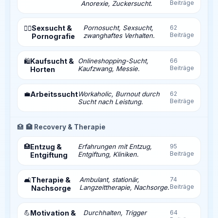
Beiträge
Anorexie, Zuckersucht.
Sexsucht &
Pornosucht, Sexsucht,
62
❤️‍🔥
Beiträge
zwanghaftes Verhalten.
Pornografie
Kaufsucht &
Onlineshopping-Sucht,
66
🛍️
Beiträge
Kaufzwang, Messie.
Horten
💼
Arbeitssucht
Workaholic, Burnout durch
62
Beiträge
Sucht nach Leistung.
🏥
🏥 Recovery & Therapie
🏥
Entzug &
Erfahrungen mit Entzug,
95
Beiträge
Entgiftung, Kliniken.
Entgiftung
Therapie &
Ambulant, stationär,
74
🛋️
Beiträge
Langzeittherapie, Nachsorge.
Nachsorge
💪
Motivation &
Durchhalten, Trigger
64