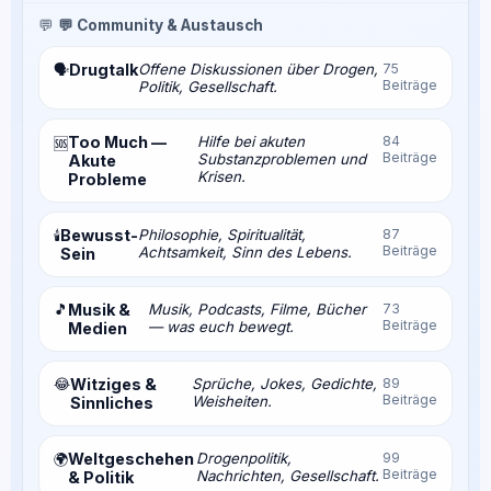
💬
💬 Community & Austausch
Drugtalk
Offene Diskussionen über Drogen,
75
🗣️
Beiträge
Politik, Gesellschaft.
Too Much —
Hilfe bei akuten
84
🆘
Beiträge
Substanzproblemen und
Akute
Krisen.
Probleme
Bewusst-
Philosophie, Spiritualität,
87
🕯️
Beiträge
Achtsamkeit, Sinn des Lebens.
Sein
🎵
Musik &
Musik, Podcasts, Filme, Bücher
73
Beiträge
— was euch bewegt.
Medien
😂
Witziges &
Sprüche, Jokes, Gedichte,
89
Beiträge
Weisheiten.
Sinnliches
Weltgeschehen
Drogenpolitik,
99
🌍
Beiträge
Nachrichten, Gesellschaft.
& Politik