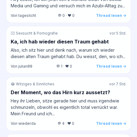
Media und Gaming und versuch mich im Azubi‑Alltag zu...
Von tageslicht
💬 0 · ❤️ 0
Thread lesen →
❤️‍🔥 Sexsucht & Pornografie
vor 5 Std.
Ka, ich hab wieder diesen Traum gehabt
Also, ich sitz hier und denk nach, warum ich wieder
diesen alten Traum gehabt hab. Du weisst, den, wo ich...
Von julian88
💬 1 · ❤️ 0
Thread lesen →
😂 Witziges & Sinnliches
vor 7 Std.
Der Moment, wo das Hirn kurz aussetzt?
Hey ihr Lieben, sitze gerade hier und muss irgendwie
schmunzeln, obwohl es eigentlich total verrückt war.
Mein Freund und ich...
Von wiederda
💬 4 · ❤️ 0
Thread lesen →