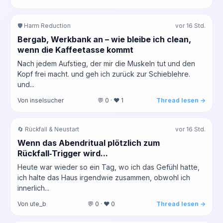
🛡️ Harm Reduction
vor 16 Std.
Bergab, Werkbank an – wie bleibe ich clean,
wenn die Kaffeetasse kommt
Nach jedem Aufstieg, der mir die Muskeln tut und den
Kopf frei macht. und geh ich zurück zur Schieblehre.
und...
Von inselsucher
💬 0 · ❤️ 1
Thread lesen →
🔄 Rückfall & Neustart
vor 16 Std.
Wenn das Abendritual plötzlich zum
Rückfall‑Trigger wird...
Heute war wieder so ein Tag, wo ich das Gefühl hatte,
ich halte das Haus irgendwie zusammen, obwohl ich
innerlich...
Von ute_b
💬 0 · ❤️ 0
Thread lesen →