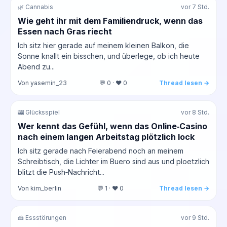
🌿 Cannabis
vor 7 Std.
Wie geht ihr mit dem Familiendruck, wenn das
Essen nach Gras riecht
Ich sitz hier gerade auf meinem kleinen Balkon, die
Sonne knallt ein bisschen, und überlege, ob ich heute
Abend zu...
Von yasemin_23
💬 0 · ❤️ 0
Thread lesen →
🎰 Glücksspiel
vor 8 Std.
Wer kennt das Gefühl, wenn das Online‑Casino
nach einem langen Arbeitstag plötzlich lock
Ich sitz gerade nach Feierabend noch an meinem
Schreibtisch, die Lichter im Buero sind aus und ploetzlich
blitzt die Push‑Nachricht...
Von kim_berlin
💬 1 · ❤️ 0
Thread lesen →
🍰 Essstörungen
vor 9 Std.