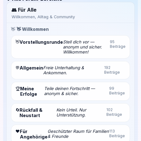
👥 Für Alle
Willkommen, Alltag & Community
👋
👋 Willkommen
👋
Vorstellungsrunde
Stell dich vor —
95
Beiträge
anonym und sicher.
Willkommen!
💬
Allgemein
Freie Unterhaltung &
192
Beiträge
Ankommen.
Meine
Teile deinen Fortschritt —
99
🏆
Beiträge
anonym & sicher.
Erfolge
🔄
Rückfall &
Kein Urteil. Nur
102
Beiträge
Unterstützung.
Neustart
❤️
Für
Geschützter Raum für Familien
113
Beiträge
& Freunde
Angehörige