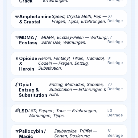
Erfahrungen.
Crack
💎
Amphetamine
Speed, Crystal Meth, Pep —
67
Beiträge
Fragen, Tipps, Erfahrungen.
& Crystal
💜
MDMA /
MDMA, Ecstasy-Pillen — Wirkung,
57
Beiträge
Safer Use, Warnungen.
Ecstasy
💉
Opioide
Heroin, Fentanyl, Tilidin, Tramadol,
81
Beiträge
Codein — Fragen, Entzug,
&
Substitution.
Heroin
Opiat-
Entzug, Methadon, Subutex,
77
🔓
Beiträge
Substitution — Erfahrungen &
Entzug &
Hilfe.
Substitution
🌈
LSD
LSD, Pappen, Trips — Erfahrungen,
53
Beiträge
Warnungen, Tipps.
🍄
Psilocybin /
Zauberpilze, Trüffel —
61
Beiträge
Sorten, Dosierung,
Magic