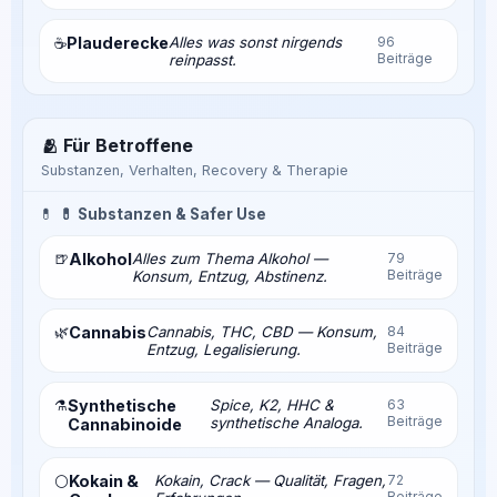
Plauderecke
Alles was sonst nirgends
96
☕
Beiträge
reinpasst.
🫂 Für Betroffene
Substanzen, Verhalten, Recovery & Therapie
💊
💊 Substanzen & Safer Use
🍺
Alkohol
Alles zum Thema Alkohol —
79
Beiträge
Konsum, Entzug, Abstinenz.
🌿
Cannabis
Cannabis, THC, CBD — Konsum,
84
Beiträge
Entzug, Legalisierung.
⚗️
Synthetische
Spice, K2, HHC &
63
Beiträge
synthetische Analoga.
Cannabinoide
Kokain &
Kokain, Crack — Qualität, Fragen,
72
⚪
Beiträge