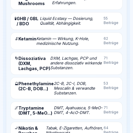
Erfahrungen.
Mushrooms
🧪
GHB / GBL
Liquid Ecstasy — Dosierung,
55
Beiträge
Qualität, Abhängigkeit.
/ BDO
🔬
Ketamin
Ketamin — Wirkung, K-Hole,
62
Beiträge
medizinische Nutzung.
🌀
Dissoziativa
DXM, Lachgas, PCP und
71
Beiträge
andere dissoziativ wirkende
(DXM,
Substanzen.
Lachgas, PCP)
🔮
Phenethylamine
2C-B, 2C-I, DOB,
53
Beiträge
Mescalin & verwandte
(2C-B, DOB...)
Substanzen.
🌌
Tryptamine
DMT, Ayahuasca, 5-MeO-
71
Beiträge
DMT, 4-AcO-DMT.
(DMT, 5-MeO...)
🚬
Nikotin &
Tabak, E-Zigaretten, Aufhören,
64
Beiträge
Nikotinersatz.