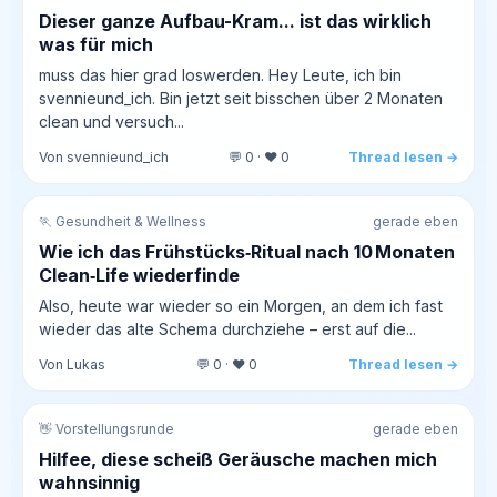
Dieser ganze Aufbau-Kram... ist das wirklich
was für mich
muss das hier grad loswerden. Hey Leute, ich bin
svennieund_ich. Bin jetzt seit bisschen über 2 Monaten
clean und versuch...
Von svennieund_ich
💬 0 · ❤️ 0
Thread lesen →
🏃 Gesundheit & Wellness
gerade eben
Wie ich das Frühstücks‑Ritual nach 10 Monaten
Clean‑Life wiederfinde
Also, heute war wieder so ein Morgen, an dem ich fast
wieder das alte Schema durchziehe – erst auf die...
Von Lukas
💬 0 · ❤️ 0
Thread lesen →
👋 Vorstellungsrunde
gerade eben
Hilfee, diese scheiß Geräusche machen mich
wahnsinnig