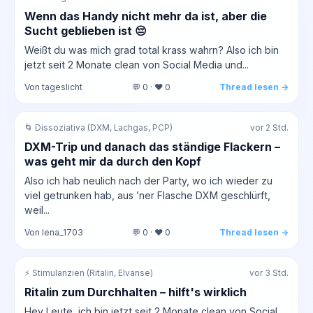
Wenn das Handy nicht mehr da ist, aber die
Sucht geblieben ist 😔
Weißt du was mich grad total krass wahrn? Also ich bin
jetzt seit 2 Monate clean von Social Media und...
Von tageslicht
💬 0 · ❤️ 0
Thread lesen →
🌀 Dissoziativa (DXM, Lachgas, PCP)
vor 2 Std.
DXM-Trip und danach das ständige Flackern –
was geht mir da durch den Kopf
Also ich hab neulich nach der Party, wo ich wieder zu
viel getrunken hab, aus ’ner Flasche DXM geschlürft,
weil...
Von lena_1703
💬 0 · ❤️ 0
Thread lesen →
⚡ Stimulanzien (Ritalin, Elvanse)
vor 3 Std.
Ritalin zum Durchhalten – hilft's wirklich
Hey Leute, ich bin jetzt seit 2 Monate clean von Social