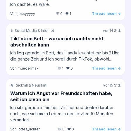
Ich dachte, es wäre...
Von jessyyyyy
💬 0 · ❤️ 1
Thread lesen →
📱 Social Media & Internet
vor 14 Std.
TikTok im Bett – warum ich nachts nicht
abschalten kann
Ich lieg gerade im Bett, das Handy leuchtet mir bis 2 Uhr
die ganze Zeit und ich scroll durch TikTok, obwohl...
Von muedermax
💬 1 · ❤️ 0
Thread lesen →
🔄 Rückfall & Neustart
vor 15 Std.
Warum ich Angst vor Freundschaften habe,
seit ich clean bin
Ich sitz gerade in meinem Zimmer und denke daruber
nach, wie sich mein Leben in den letzten 10 Monaten
verandert...
Von lottes_lichter
💬 0 · ❤️ 0
Thread lesen →