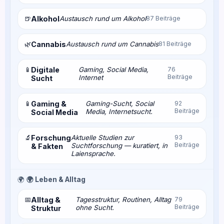
🍺
Alkohol
Austausch rund um Alkohol
87 Beiträge
🌿
Cannabis
Austausch rund um Cannabis
81 Beiträge
📱
Digitale
Gaming, Social Media,
76
Beiträge
Internet
Sucht
📱
Gaming &
Gaming-Sucht, Social
92
Beiträge
Media, Internetsucht.
Social Media
🔬
Forschung
Aktuelle Studien zur
93
Beiträge
Suchtforschung — kuratiert, in
& Fakten
Laiensprache.
🌍
🌍 Leben & Alltag
📅
Alltag &
Tagesstruktur, Routinen, Alltag
79
Beiträge
ohne Sucht.
Struktur