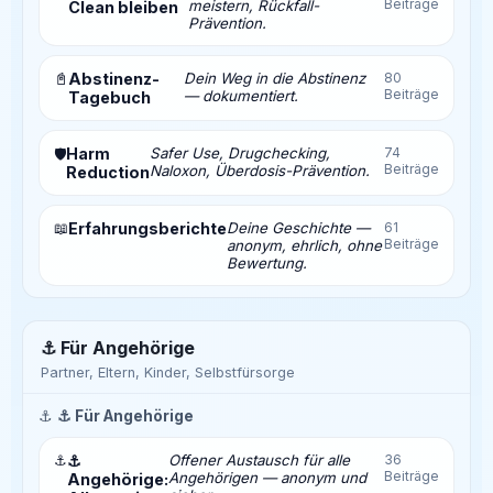
Beiträge
meistern, Rückfall-
Clean bleiben
Prävention.
📓
Abstinenz-
Dein Weg in die Abstinenz
80
Beiträge
— dokumentiert.
Tagebuch
Harm
Safer Use, Drugchecking,
74
🛡️
Beiträge
Naloxon, Überdosis-Prävention.
Reduction
📖
Erfahrungsberichte
Deine Geschichte —
61
Beiträge
anonym, ehrlich, ohne
Bewertung.
⚓ Für Angehörige
Partner, Eltern, Kinder, Selbstfürsorge
⚓
⚓ Für Angehörige
⚓
⚓
Offener Austausch für alle
36
Beiträge
Angehörigen — anonym und
Angehörige: