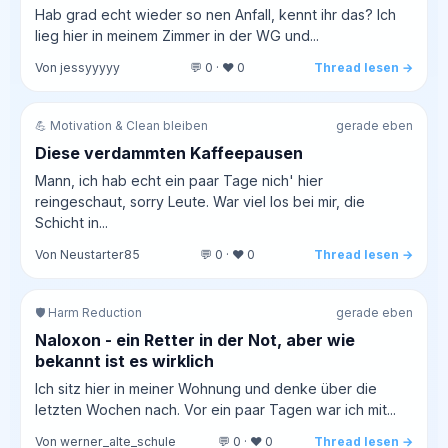
Hab grad echt wieder so nen Anfall, kennt ihr das? Ich
lieg hier in meinem Zimmer in der WG und...
Von jessyyyyy
💬 0 · ❤️ 0
Thread lesen →
💪 Motivation & Clean bleiben
gerade eben
Diese verdammten Kaffeepausen
Mann, ich hab echt ein paar Tage nich' hier
reingeschaut, sorry Leute. War viel los bei mir, die
Schicht in...
Von Neustarter85
💬 0 · ❤️ 0
Thread lesen →
🛡️ Harm Reduction
gerade eben
Naloxon - ein Retter in der Not, aber wie
bekannt ist es wirklich
Ich sitz hier in meiner Wohnung und denke über die
letzten Wochen nach. Vor ein paar Tagen war ich mit...
Von werner_alte_schule
💬 0 · ❤️ 0
Thread lesen →