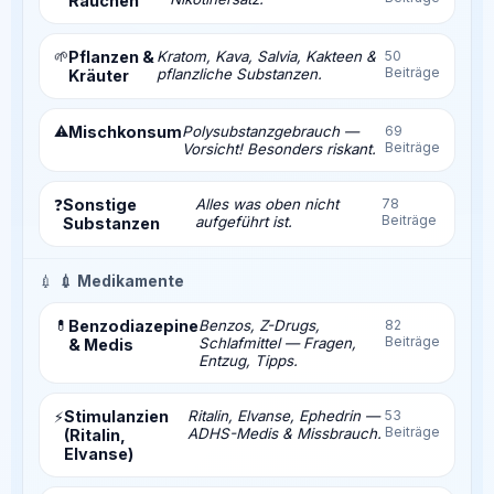
Rauchen
🌱
Pflanzen &
Kratom, Kava, Salvia, Kakteen &
50
Beiträge
pflanzliche Substanzen.
Kräuter
⚠️
Mischkonsum
Polysubstanzgebrauch —
69
Beiträge
Vorsicht! Besonders riskant.
Sonstige
Alles was oben nicht
78
❓
Beiträge
aufgeführt ist.
Substanzen
💉
💉 Medikamente
💊
Benzodiazepine
Benzos, Z-Drugs,
82
Beiträge
Schlafmittel — Fragen,
& Medis
Entzug, Tipps.
Stimulanzien
Ritalin, Elvanse, Ephedrin —
53
⚡
Beiträge
ADHS-Medis & Missbrauch.
(Ritalin,
Elvanse)