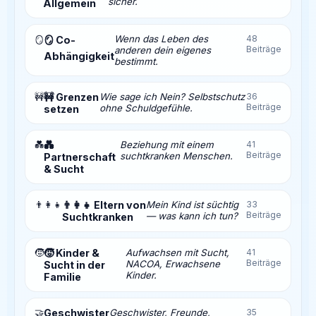
sicher.
Allgemein
Wenn das Leben des
48
🪞
🪞 Co-
Beiträge
anderen dein eigenes
Abhängigkeit
bestimmt.
🚧
🚧 Grenzen
Wie sage ich Nein? Selbstschutz
36
Beiträge
ohne Schuldgefühle.
setzen
💑
💑
Beziehung mit einem
41
Beiträge
suchtkranken Menschen.
Partnerschaft
& Sucht
👨‍👩‍👧
👨‍👩‍👧 Eltern von
Mein Kind ist süchtig
33
Beiträge
— was kann ich tun?
Suchtkranken
🧒
🧒 Kinder &
Aufwachsen mit Sucht,
41
Beiträge
NACOA, Erwachsene
Sucht in der
Kinder.
Familie
🤝
Geschwister
Geschwister, Freunde,
35