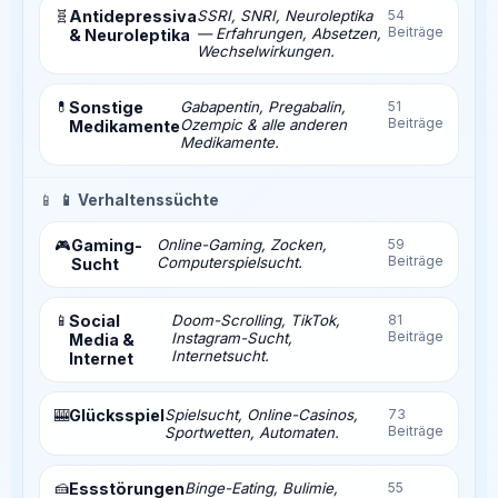
🧬
Antidepressiva
SSRI, SNRI, Neuroleptika
54
Beiträge
— Erfahrungen, Absetzen,
& Neuroleptika
Wechselwirkungen.
💊
Sonstige
Gabapentin, Pregabalin,
51
Beiträge
Ozempic & alle anderen
Medikamente
Medikamente.
📱
📱 Verhaltenssüchte
Gaming-
Online-Gaming, Zocken,
59
🎮
Beiträge
Computerspielsucht.
Sucht
📱
Social
Doom-Scrolling, TikTok,
81
Beiträge
Instagram-Sucht,
Media &
Internetsucht.
Internet
🎰
Glücksspiel
Spielsucht, Online-Casinos,
73
Beiträge
Sportwetten, Automaten.
🍰
Essstörungen
Binge-Eating, Bulimie,
55