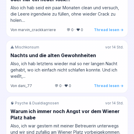
Also ich hab seid ein paar Monaten clean und versuch,
die Leere irgendwie zu füllen, ohne wieder Crack zu
holen....
Von marvin_crackkarriere
💬 0 · ❤️ 0
Thread lesen →
⚠️ Mischkonsum
vor 14 Std.
Nachts und die alten Gewohnheiten
Also, ich hab letztens wieder mal so ner langen Nacht
gehabt, wo ich einfach nicht schlafen konnte. Und ich
weißt,...
Von dani_77
💬 0 · ❤️ 0
Thread lesen →
🧠 Psyche & Dualdiagnosen
vor 14 Std.
Warum ich immer noch Angst vor dem Wiener
Platz habe
Also, ich war gestern mit meiner Betreuerin unterwegs
und wir sind zufallig am Wiener Platz vorbeigekommen.