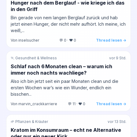
Hunger nach dem Berglauf - wie kriege ich das
in den Griff
Bin gerade von nem langen Berglauf zurück und hab
jetzt einen Hunger, der nicht mehr aufhört. Ich meine, ich
weiß,...
Von inselsucher
💬 0 · ❤️ 0
Thread lesen →
🏃 Gesundheit & Wellness
vor 9 Std.
Schlaf nach 6 Monaten clean – warum ich
immer noch nachts wachliege?
Also ich bin jetzt seit ein paar Monaten clean und die
ersten Wochen war’s wie ein Wunder, endlich ein
bisschen...
Von marvin_crackkarriere
💬 11 · ❤️ 0
Thread lesen →
🌱 Pflanzen & Kräuter
vor 13 Std.
Kratom im Konsumraum – echt ne Alternative
oder nur ein neuer Kick...