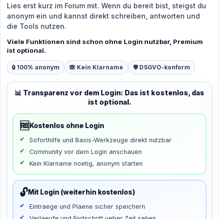
Lies erst kurz im Forum mit. Wenn du bereit bist, steigst du
anonym ein und kannst direkt schreiben, antworten und
die Tools nutzen.
Viele Funktionen sind schon ohne Login nutzbar, Premium
ist optional.
🔒 100% anonym
🙈 Kein Klarname
🛡️ DSGVO-konform
📊 Transparenz vor dem Login: Das ist kostenlos, das
ist optional.
🆓
Kostenlos ohne Login
Soforthilfe und Basis-Werkzeuge direkt nutzbar
Community vor dem Login anschauen
Kein Klarname noetig, anonym starten
🔓
Mit Login (weiterhin kostenlos)
Eintraege und Plaene sicher speichern
Verlaeufe und Fortschritt ueber Zeit sehen