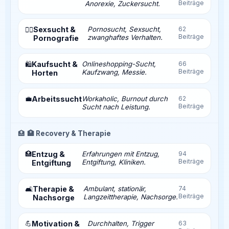
Beiträge
Anorexie, Zuckersucht.
Sexsucht &
Pornosucht, Sexsucht,
62
❤️‍🔥
Beiträge
zwanghaftes Verhalten.
Pornografie
Kaufsucht &
Onlineshopping-Sucht,
66
🛍️
Beiträge
Kaufzwang, Messie.
Horten
💼
Arbeitssucht
Workaholic, Burnout durch
62
Beiträge
Sucht nach Leistung.
🏥
🏥 Recovery & Therapie
🏥
Entzug &
Erfahrungen mit Entzug,
94
Beiträge
Entgiftung, Kliniken.
Entgiftung
Therapie &
Ambulant, stationär,
74
🛋️
Beiträge
Langzeittherapie, Nachsorge.
Nachsorge
💪
Motivation &
Durchhalten, Trigger
63