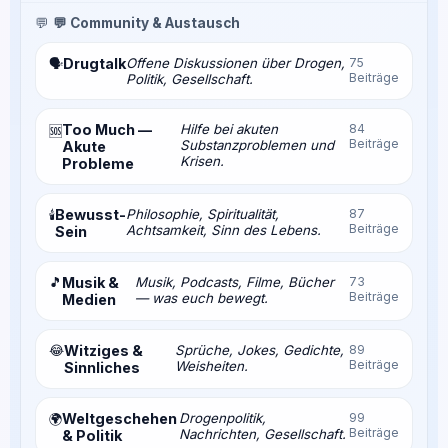
💬
💬 Community & Austausch
Drugtalk
Offene Diskussionen über Drogen,
75
🗣️
Beiträge
Politik, Gesellschaft.
Too Much —
Hilfe bei akuten
84
🆘
Beiträge
Substanzproblemen und
Akute
Krisen.
Probleme
Bewusst-
Philosophie, Spiritualität,
87
🕯️
Beiträge
Achtsamkeit, Sinn des Lebens.
Sein
🎵
Musik &
Musik, Podcasts, Filme, Bücher
73
Beiträge
— was euch bewegt.
Medien
😂
Witziges &
Sprüche, Jokes, Gedichte,
89
Beiträge
Weisheiten.
Sinnliches
Weltgeschehen
Drogenpolitik,
99
🌍
Beiträge
Nachrichten, Gesellschaft.
& Politik