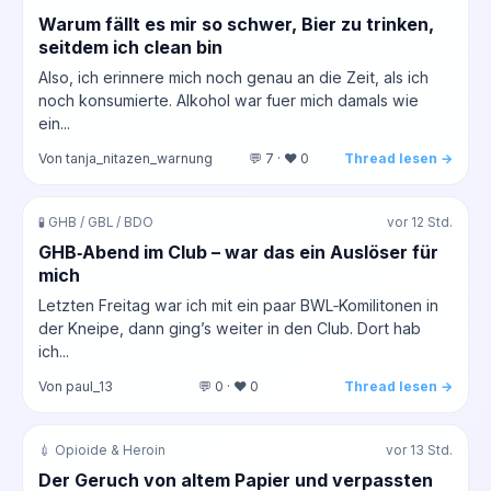
Warum fällt es mir so schwer, Bier zu trinken,
seitdem ich clean bin
Also, ich erinnere mich noch genau an die Zeit, als ich
noch konsumierte. Alkohol war fuer mich damals wie
ein...
Von tanja_nitazen_warnung
💬 7 · ❤️ 0
Thread lesen →
🧪 GHB / GBL / BDO
vor 12 Std.
GHB‑Abend im Club – war das ein Auslöser für
mich
Letzten Freitag war ich mit ein paar BWL‑Komilitonen in
der Kneipe, dann ging’s weiter in den Club. Dort hab
ich...
Von paul_13
💬 0 · ❤️ 0
Thread lesen →
💉 Opioide & Heroin
vor 13 Std.
Der Geruch von altem Papier und verpassten