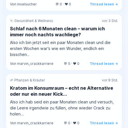
Von inselsucher
💬 0 · ❤️ 0
Thread lesen →
🏃 Gesundheit & Wellness
vor 3 Std.
Schlaf nach 6 Monaten clean – warum ich
immer noch nachts wachliege?
Also ich bin jetzt seit ein paar Monaten clean und die
ersten Wochen war’s wie ein Wunder, endlich ein
bisschen...
Von marvin_crackkarriere
💬 5 · ❤️ 0
Thread lesen →
🌱 Pflanzen & Kräuter
vor 8 Std.
Kratom im Konsumraum – echt ne Alternative
oder nur ein neuer Kick...
Also ich hab seid ein paar Monaten clean und versuch,
die Leere irgendwie zu füllen, ohne wieder Crack zu
holen....
Von marvin_crackkarriere
💬 0 · ❤️ 0
Thread lesen →