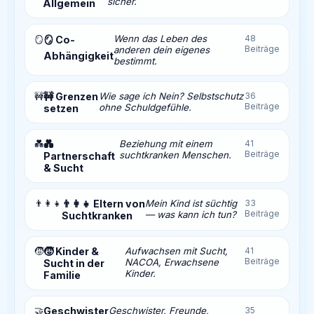
sicher.
Allgemein
Wenn das Leben des
48
🪞
🪞 Co-
Beiträge
anderen dein eigenes
Abhängigkeit
bestimmt.
🚧
🚧 Grenzen
Wie sage ich Nein? Selbstschutz
36
Beiträge
ohne Schuldgefühle.
setzen
💑
💑
Beziehung mit einem
41
Beiträge
suchtkranken Menschen.
Partnerschaft
& Sucht
👨‍👩‍👧
👨‍👩‍👧 Eltern von
Mein Kind ist süchtig
33
Beiträge
— was kann ich tun?
Suchtkranken
🧒
🧒 Kinder &
Aufwachsen mit Sucht,
41
Beiträge
NACOA, Erwachsene
Sucht in der
Kinder.
Familie
🤝
Geschwister
Geschwister, Freunde,
35