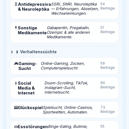
🧬
Antidepressiva
SSRI, SNRI, Neuroleptika
54
Beiträge
— Erfahrungen, Absetzen,
& Neuroleptika
Wechselwirkungen.
💊
Sonstige
Gabapentin, Pregabalin,
51
Beiträge
Ozempic & alle anderen
Medikamente
Medikamente.
📱
📱 Verhaltenssüchte
Gaming-
Online-Gaming, Zocken,
59
🎮
Beiträge
Computerspielsucht.
Sucht
📱
Social
Doom-Scrolling, TikTok,
80
Beiträge
Instagram-Sucht,
Media &
Internetsucht.
Internet
🎰
Glücksspiel
Spielsucht, Online-Casinos,
73
Beiträge
Sportwetten, Automaten.
🍰
Essstörungen
Binge-Eating, Bulimie,
55