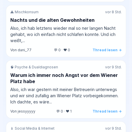
⚠️ Mischkonsum
vor 8 Std.
Nachts und die alten Gewohnheiten
Also, ich hab letztens wieder mal so ner langen Nacht
gehabt, wo ich einfach nicht schlafen konnte. Und ich
weißt,...
Von dani_77
💬 0 · ❤️ 0
Thread lesen →
🧠 Psyche & Dualdiagnosen
vor 9 Std.
Warum ich immer noch Angst vor dem Wiener
Platz habe
Also, ich war gestern mit meiner Betreuerin unterwegs
und wir sind zufallig am Wiener Platz vorbeigekommen.
Ich dachte, es wäre...
Von jessyyyyy
💬 0 · ❤️ 1
Thread lesen →
📱 Social Media & Internet
vor 9 Std.