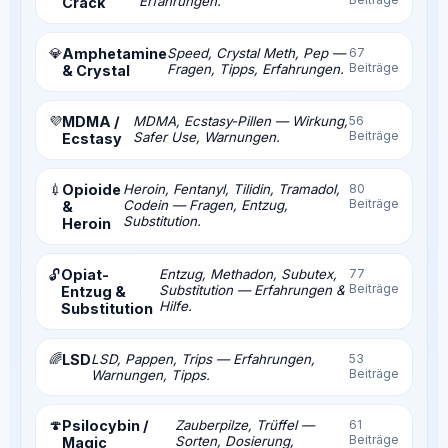
Erfahrungen.
Crack
💎
Amphetamine
Speed, Crystal Meth, Pep —
67
Beiträge
Fragen, Tipps, Erfahrungen.
& Crystal
💜
MDMA /
MDMA, Ecstasy-Pillen — Wirkung,
56
Beiträge
Safer Use, Warnungen.
Ecstasy
💉
Opioide
Heroin, Fentanyl, Tilidin, Tramadol,
80
Beiträge
Codein — Fragen, Entzug,
&
Substitution.
Heroin
Opiat-
Entzug, Methadon, Subutex,
77
🔓
Beiträge
Substitution — Erfahrungen &
Entzug &
Hilfe.
Substitution
🌈
LSD
LSD, Pappen, Trips — Erfahrungen,
53
Beiträge
Warnungen, Tipps.
🍄
Psilocybin /
Zauberpilze, Trüffel —
61
Beiträge
Sorten, Dosierung,
Magic