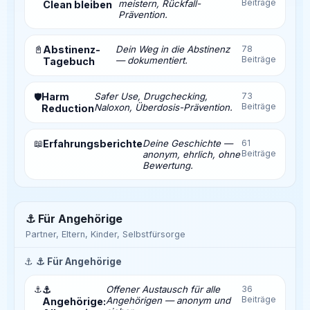
Beiträge
meistern, Rückfall-
Clean bleiben
Prävention.
📓
Abstinenz-
Dein Weg in die Abstinenz
78
Beiträge
— dokumentiert.
Tagebuch
Harm
Safer Use, Drugchecking,
73
🛡️
Beiträge
Naloxon, Überdosis-Prävention.
Reduction
📖
Erfahrungsberichte
Deine Geschichte —
61
Beiträge
anonym, ehrlich, ohne
Bewertung.
⚓ Für Angehörige
Partner, Eltern, Kinder, Selbstfürsorge
⚓
⚓ Für Angehörige
⚓
⚓
Offener Austausch für alle
36
Beiträge
Angehörigen — anonym und
Angehörige: