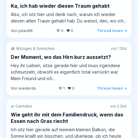
Ka, ich hab wieder diesen Traum gehabt
Also, ich sitz hier und denk nach, warum ich wieder
diesen alten Traum gehabt hab. Du weisst, den, wo ich...
Von julian88
💬 0 · ❤️ 0
Thread lesen →
😂 Witziges & Sinnliches
vor 1 Std.
Der Moment, wo das Hirn kurz aussetzt?
Hey ihr Lieben, sitze gerade hier und muss irgendwie
schmunzeln, obwohl es eigentlich total verrückt war.
Mein Freund und ich...
Von wiederda
💬 1 · ❤️ 0
Thread lesen →
🌿 Cannabis
vor 2 Std.
Wie geht ihr mit dem Familiendruck, wenn das
Essen nach Gras riecht
Ich sitz hier gerade auf meinem kleinen Balkon, die
Sonne knallt ein bisschen, und überlege, ob ich heute