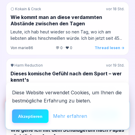
⚪ Kokain & Crack
vor 18 Std.
Wie kommt man an diese verdammten
Abstände zwischen den Tagen
Leute, ich hab heut wieder so nen Tag, wo ich am
liebsten alles hinschmeißen würde. Ich bin jetzt seit 45...
Von marie86
💬 0 · ❤️ 0
Thread lesen →
🛡️ Harm Reduction
vor 19 Std.
Dieses komische Gefühl nach dem Sport – wer
kennt's
Hey Leute. Bin gerade vom Lauf zurück. Wie ihr wisst,
Diese Website verwendet Cookies, um Ihnen die
lauf ich ja echt viel, das hilft mir echt, diese...
bestmögliche Erfahrung zu bieten.
🆘
Hilfe
Von 03_peter
💬 0 · ❤️ 0
Thread lesen →
App installieren
×
NeelixberliN auf dem Homescreen —
Anleitung
Mehr erfahren
Akzeptieren
🧠 Psyche & Dualdiagnosen
vor 19 Std.
wie eine echte App.
Wie gehe ich mit dem Schuldgefühl nach Papas