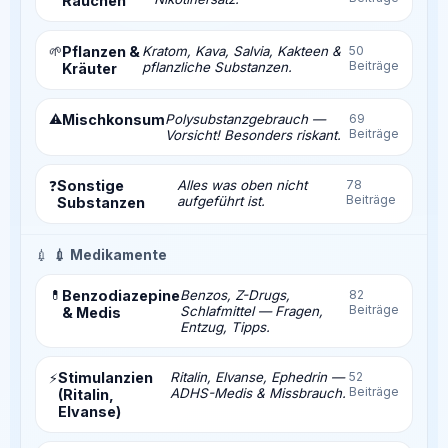
Rauchen
🌱
Pflanzen &
Kratom, Kava, Salvia, Kakteen &
50
Beiträge
pflanzliche Substanzen.
Kräuter
⚠️
Mischkonsum
Polysubstanzgebrauch —
69
Beiträge
Vorsicht! Besonders riskant.
Sonstige
Alles was oben nicht
78
❓
Beiträge
aufgeführt ist.
Substanzen
💉
💉 Medikamente
💊
Benzodiazepine
Benzos, Z-Drugs,
82
Beiträge
Schlafmittel — Fragen,
& Medis
Entzug, Tipps.
Stimulanzien
Ritalin, Elvanse, Ephedrin —
52
⚡
Beiträge
ADHS-Medis & Missbrauch.
(Ritalin,
Elvanse)