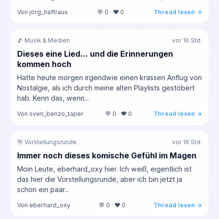
Von jörg_haftraus
💬 0 · ❤️ 0
Thread lesen →
🎵 Musik & Medien
vor 16 Std.
Dieses eine Lied… und die Erinnerungen
kommen hoch
Hatte heute morgen irgendwie einen krassen Anflug von
Nostalgie, als ich durch meine alten Playlists gestöbert
hab. Kenn das, wenn...
Von sven_benzo_taper
💬 0 · ❤️ 0
Thread lesen →
👋 Vorstellungsrunde
vor 16 Std.
Immer noch dieses komische Gefühl im Magen
Moin Leute, eberhard_oxy hier. Ich weiß, eigentlich ist
das hier die Vorstellungsrunde, aber ich bin jetzt ja
schon ein paar...
Von eberhard_oxy
💬 0 · ❤️ 0
Thread lesen →