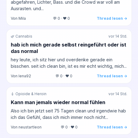
abgefahren, Lichter, Bass. und die Crowd war voll am
Ausrasten. und...
Von Mila
💬 0 · ❤️ 0
Thread lesen →
🌿 Cannabis
vor 14 Std.
hab ich mich gerade selbst reingeführt oder ist
das normal
hey leute, ich sitz hier und overdenke gerade ein
bisschen. seit ich clean bin, ist es mir echt wichtig, mich...
Von lena92
💬 0 · ❤️ 0
Thread lesen →
💉 Opioide & Heroin
vor 14 Std.
Kann man jemals wieder normal fühlen
Also ich bin jetzt seit 75 Tagen clean und irgendwie hab
ich das Gefühl, dass ich mich immer noch nicht...
Von neustartleon
💬 0 · ❤️ 0
Thread lesen →