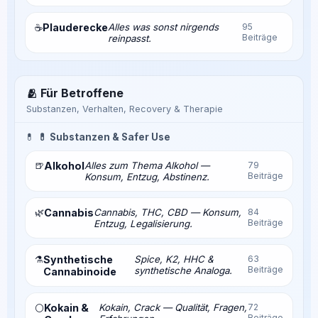
Plauderecke
Alles was sonst nirgends
95
☕
Beiträge
reinpasst.
🫂 Für Betroffene
Substanzen, Verhalten, Recovery & Therapie
💊
💊 Substanzen & Safer Use
🍺
Alkohol
Alles zum Thema Alkohol —
79
Beiträge
Konsum, Entzug, Abstinenz.
🌿
Cannabis
Cannabis, THC, CBD — Konsum,
84
Beiträge
Entzug, Legalisierung.
⚗️
Synthetische
Spice, K2, HHC &
63
Beiträge
synthetische Analoga.
Cannabinoide
Kokain &
Kokain, Crack — Qualität, Fragen,
72
⚪
Beiträge