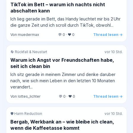
TikTok im Bett – warum ich nachts nicht
abschalten kann
Ich lieg gerade im Bett, das Handy leuchtet mir bis 2 Uhr
die ganze Zeit und ich scroll durch TikTok, obwohl...
Von muedermax
💬 0 · ❤️ 0
Thread lesen →
🔄 Rückfall & Neustart
vor 10 Std.
Warum ich Angst vor Freundschaften habe,
seit ich clean bin
Ich sitz gerade in meinem Zimmer und denke daruber
nach, wie sich mein Leben in den letzten 10 Monaten
verandert...
Von lottes_lichter
💬 0 · ❤️ 0
Thread lesen →
🛡️ Harm Reduction
vor 10 Std.
Bergab, Werkbank an – wie bleibe ich clean,
wenn die Kaffeetasse kommt