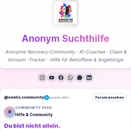
Zum
Inhalt
springen
Anonym Suchthilfe
Anonyme Recovery-Community · KI-Coaches · Clean &
Konsum -Tracker · Hilfe für Betroffene & Angehörige
@neelix.community
gerade aktiv
Forum ansehen
✓
COMMUNITY FEED
🌐
Hilfe & Community
Du bist nicht allein.