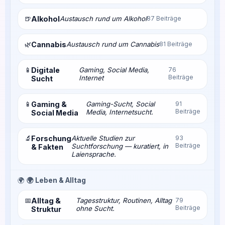
🍺
Alkohol
Austausch rund um Alkohol
87 Beiträge
🌿
Cannabis
Austausch rund um Cannabis
81 Beiträge
📱
Digitale
Gaming, Social Media,
76
Beiträge
Internet
Sucht
📱
Gaming &
Gaming-Sucht, Social
91
Beiträge
Media, Internetsucht.
Social Media
🔬
Forschung
Aktuelle Studien zur
93
Beiträge
Suchtforschung — kuratiert, in
& Fakten
Laiensprache.
🌍
🌍 Leben & Alltag
📅
Alltag &
Tagesstruktur, Routinen, Alltag
79
Beiträge
ohne Sucht.
Struktur