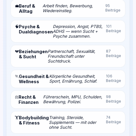
💼
Beruf &
Arbeit finden, Bewerbung,
95
Beiträge
Wiedereinstieg.
Alltag
🧠
Psyche &
Depression, Angst, PTBS,
101
Beiträge
ADHS — wenn Sucht +
Dualdiagnosen
Psyche zusammen.
💔
Beziehungen
Partnerschaft, Sexualität,
87
Beiträge
Freundschaft unter
& Sucht
Suchtdruck.
🏃
Gesundheit &
Körperliche Gesundheit,
106
Beiträge
Sport, Ernährung, Schlaf.
Wellness
⚖️
Recht &
Führerschein, MPU, Schulden,
98
Beiträge
Bewährung, Polizei.
Finanzen
Bodybuilding
Training, Steroide,
74
🏋️
Beiträge
Supplements — mit oder
& Fitness
ohne Sucht.