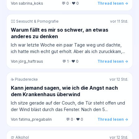
Von sabrina_koks
💬 0 · ❤️ 0
Thread lesen →
❤️‍🔥 Sexsucht & Pornografie
vor 11 Std.
Warum fällt es mir so schwer, an etwas
anderes zu denken
Ich war letzte Woche ein paar Tage weg und dachte,
ich hatte mich echt gut erholt. Aber als ich zuruckkam,...
Von jörg_haftraus
💬 1 · ❤️ 0
Thread lesen →
☕ Plauderecke
vor 12 Std.
Kann jemand sagen, wie ich die Angst nach
dem Krankenhaus überwind
Ich sitze gerade auf der Couch, die Tür steht offen und
der Wind bläst durch das Fenster. Nach den 5...
Von fatima_pregabalin
💬 0 · ❤️ 0
Thread lesen →
🍺 Alkohol
vor 12 Std.