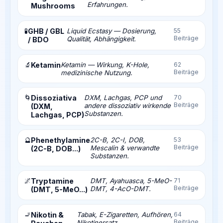
Erfahrungen.
Mushrooms
🧪
GHB / GBL
Liquid Ecstasy — Dosierung,
55
Beiträge
Qualität, Abhängigkeit.
/ BDO
🔬
Ketamin
Ketamin — Wirkung, K-Hole,
62
Beiträge
medizinische Nutzung.
🌀
Dissoziativa
DXM, Lachgas, PCP und
70
Beiträge
andere dissoziativ wirkende
(DXM,
Substanzen.
Lachgas, PCP)
🔮
Phenethylamine
2C-B, 2C-I, DOB,
53
Beiträge
Mescalin & verwandte
(2C-B, DOB...)
Substanzen.
🌌
Tryptamine
DMT, Ayahuasca, 5-MeO-
71
Beiträge
DMT, 4-AcO-DMT.
(DMT, 5-MeO...)
🚬
Nikotin &
Tabak, E-Zigaretten, Aufhören,
64
Beiträge
Nikotinersatz.