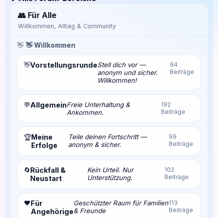
👥 Für Alle
Willkommen, Alltag & Community
👋
👋 Willkommen
👋
Vorstellungsrunde
Stell dich vor —
94
Beiträge
anonym und sicher.
Willkommen!
💬
Allgemein
Freie Unterhaltung &
192
Beiträge
Ankommen.
Meine
Teile deinen Fortschritt —
99
🏆
Beiträge
anonym & sicher.
Erfolge
🔄
Rückfall &
Kein Urteil. Nur
102
Beiträge
Unterstützung.
Neustart
❤️
Für
Geschützter Raum für Familien
113
Beiträge
& Freunde
Angehörige