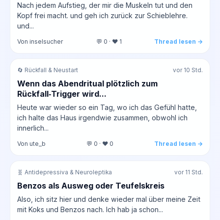
Nach jedem Aufstieg, der mir die Muskeln tut und den
Kopf frei macht. und geh ich zurück zur Schieblehre.
und...
Von inselsucher
💬 0 · ❤️ 1
Thread lesen →
🔄 Rückfall & Neustart
vor 10 Std.
Wenn das Abendritual plötzlich zum
Rückfall‑Trigger wird...
Heute war wieder so ein Tag, wo ich das Gefühl hatte,
ich halte das Haus irgendwie zusammen, obwohl ich
innerlich...
Von ute_b
💬 0 · ❤️ 0
Thread lesen →
🧬 Antidepressiva & Neuroleptika
vor 11 Std.
Benzos als Ausweg oder Teufelskreis
Also, ich sitz hier und denke wieder mal über meine Zeit
mit Koks und Benzos nach. Ich hab ja schon...