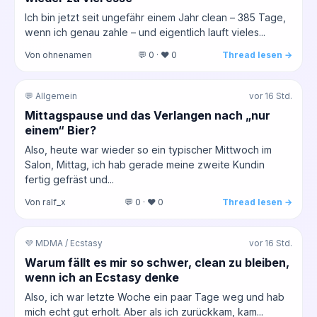
Ich bin jetzt seit ungefähr einem Jahr clean – 385 Tage,
wenn ich genau zahle – und eigentlich lauft vieles...
Von ohnenamen
💬 0 · ❤️ 0
Thread lesen →
💬 Allgemein
vor 16 Std.
Mittagspause und das Verlangen nach „nur
einem“ Bier?
Also, heute war wieder so ein typischer Mittwoch im
Salon, Mittag, ich hab gerade meine zweite Kundin
fertig gefräst und...
Von ralf_x
💬 0 · ❤️ 0
Thread lesen →
💜 MDMA / Ecstasy
vor 16 Std.
Warum fällt es mir so schwer, clean zu bleiben,
wenn ich an Ecstasy denke
Also, ich war letzte Woche ein paar Tage weg und hab
mich echt gut erholt. Aber als ich zurückkam, kam...