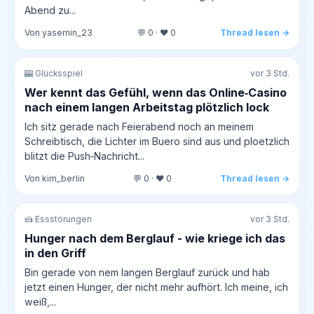
Abend zu...
Von yasemin_23
💬 0 · ❤️ 0
Thread lesen →
🎰 Glücksspiel
vor 3 Std.
Wer kennt das Gefühl, wenn das Online‑Casino
nach einem langen Arbeitstag plötzlich lock
Ich sitz gerade nach Feierabend noch an meinem
Schreibtisch, die Lichter im Buero sind aus und ploetzlich
blitzt die Push‑Nachricht...
Von kim_berlin
💬 0 · ❤️ 0
Thread lesen →
🍰 Essstörungen
vor 3 Std.
Hunger nach dem Berglauf - wie kriege ich das
in den Griff
Bin gerade von nem langen Berglauf zurück und hab
jetzt einen Hunger, der nicht mehr aufhört. Ich meine, ich
weiß,...