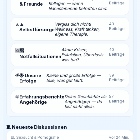
Beiträge
Kollegen — wenn
& Freunde
Nahestehende betroffen sind.
🧘
🧘
Vergiss dich nicht!
43
Beiträge
Wellness, Kraft tanken,
Selbstfürsorge
eigene Therapie.
Akute Krisen,
40
🆘
🆘
Beiträge
Eskalation, Überdosis —
Notfallsituationen
was tun?
🌟
🌟 Unsere
Kleine und große Erfolge —
39
Beiträge
teile, was gut läuft.
Erfolge
📖
Erfahrungsberichte
Deine Geschichte als
57
Beiträge
Angehörige/r — du
Angehörige
bist nicht allein.
🧵 Neueste Diskussionen
❤️‍🔥 Sexsucht & Pornografie
vor 24 Min.