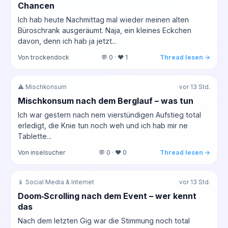
Chancen
Ich hab heute Nachmittag mal wieder meinen alten
Büroschrank ausgeräumt. Naja, ein kleines Eckchen
davon, denn ich hab ja jetzt...
Von trockendock
💬 0 · ❤️ 1
Thread lesen →
⚠️ Mischkonsum
vor 13 Std.
Mischkonsum nach dem Berglauf – was tun
Ich war gestern nach nem vierstündigen Aufstieg total
erledigt, die Knie tun noch weh und ich hab mir ne
Tablette...
Von inselsucher
💬 0 · ❤️ 0
Thread lesen →
📱 Social Media & Internet
vor 13 Std.
Doom‑Scrolling nach dem Event – wer kennt
das
Nach dem letzten Gig war die Stimmung noch total