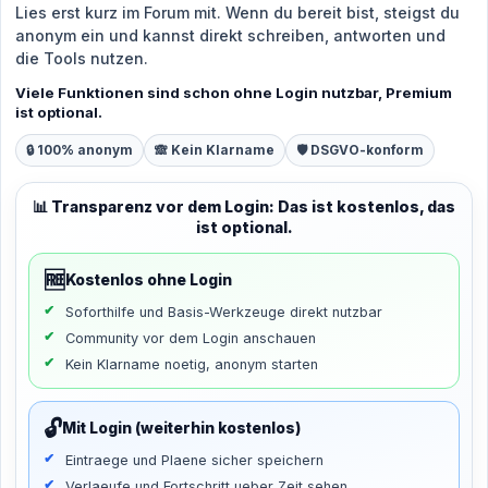
Lies erst kurz im Forum mit. Wenn du bereit bist, steigst du
anonym ein und kannst direkt schreiben, antworten und
die Tools nutzen.
Viele Funktionen sind schon ohne Login nutzbar, Premium
ist optional.
🔒 100% anonym
🙈 Kein Klarname
🛡️ DSGVO-konform
📊 Transparenz vor dem Login: Das ist kostenlos, das
ist optional.
🆓
Kostenlos ohne Login
Soforthilfe und Basis-Werkzeuge direkt nutzbar
Community vor dem Login anschauen
Kein Klarname noetig, anonym starten
🔓
Mit Login (weiterhin kostenlos)
Eintraege und Plaene sicher speichern
Verlaeufe und Fortschritt ueber Zeit sehen