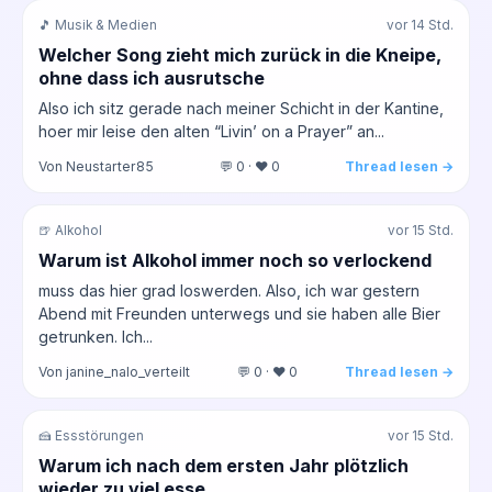
🎵 Musik & Medien
vor 14 Std.
Welcher Song zieht mich zurück in die Kneipe,
ohne dass ich ausrutsche
Also ich sitz gerade nach meiner Schicht in der Kantine,
hoer mir leise den alten “Livin’ on a Prayer” an...
Von Neustarter85
💬 0 · ❤️ 0
Thread lesen →
🍺 Alkohol
vor 15 Std.
Warum ist Alkohol immer noch so verlockend
muss das hier grad loswerden. Also, ich war gestern
Abend mit Freunden unterwegs und sie haben alle Bier
getrunken. Ich...
Von janine_nalo_verteilt
💬 0 · ❤️ 0
Thread lesen →
🍰 Essstörungen
vor 15 Std.
Warum ich nach dem ersten Jahr plötzlich
wieder zu viel esse