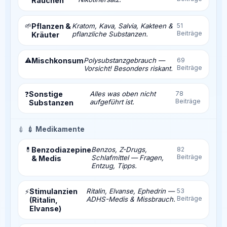
Rauchen
🌱
Pflanzen &
Kratom, Kava, Salvia, Kakteen &
51
Beiträge
pflanzliche Substanzen.
Kräuter
⚠️
Mischkonsum
Polysubstanzgebrauch —
69
Beiträge
Vorsicht! Besonders riskant.
Sonstige
Alles was oben nicht
78
❓
Beiträge
aufgeführt ist.
Substanzen
💉
💉 Medikamente
💊
Benzodiazepine
Benzos, Z-Drugs,
82
Beiträge
Schlafmittel — Fragen,
& Medis
Entzug, Tipps.
Stimulanzien
Ritalin, Elvanse, Ephedrin —
53
⚡
Beiträge
ADHS-Medis & Missbrauch.
(Ritalin,
Elvanse)