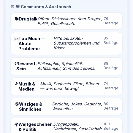
💬
💬 Community & Austausch
Drugtalk
Offene Diskussionen über Drogen,
76
🗣️
Beiträge
Politik, Gesellschaft.
Too Much —
Hilfe bei akuten
85
🆘
Beiträge
Substanzproblemen und
Akute
Krisen.
Probleme
Bewusst-
Philosophie, Spiritualität,
88
🕯️
Beiträge
Achtsamkeit, Sinn des Lebens.
Sein
🎵
Musik &
Musik, Podcasts, Filme, Bücher
74
Beiträge
— was euch bewegt.
Medien
😂
Witziges &
Sprüche, Jokes, Gedichte,
89
Beiträge
Weisheiten.
Sinnliches
Weltgeschehen
Drogenpolitik,
100
🌍
Beiträge
Nachrichten, Gesellschaft.
& Politik