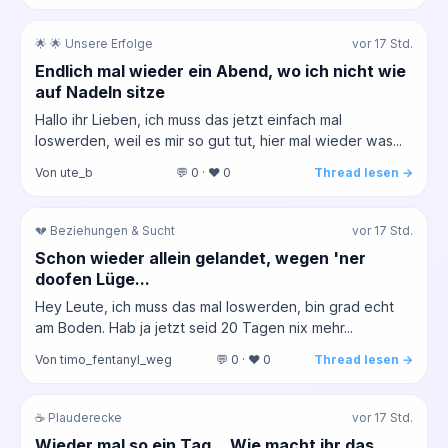
🌟 🌟 Unsere Erfolge
vor 17 Std.
Endlich mal wieder ein Abend, wo ich nicht wie
auf Nadeln sitze
Hallo ihr Lieben, ich muss das jetzt einfach mal
loswerden, weil es mir so gut tut, hier mal wieder was...
Von ute_b
💬 0 · ❤️ 0
Thread lesen →
💔 Beziehungen & Sucht
vor 17 Std.
Schon wieder allein gelandet, wegen 'ner
doofen Lüge...
Hey Leute, ich muss das mal loswerden, bin grad echt
am Boden. Hab ja jetzt seid 20 Tagen nix mehr...
Von timo_fentanyl_weg
💬 0 · ❤️ 0
Thread lesen →
☕ Plauderecke
vor 17 Std.
Wieder mal so ein Tag... Wie macht ihr das