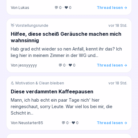
Von Lukas
💬 0 · ❤️ 0
Thread lesen →
👋 Vorstellungsrunde
vor 18 Std.
Hilfee, diese scheiß Geräusche machen mich
wahnsinnig
Hab grad echt wieder so nen Anfall, kennt ihr das? Ich
lieg hier in meinem Zimmer in der WG und...
Von jessyyyyy
💬 0 · ❤️ 0
Thread lesen →
💪 Motivation & Clean bleiben
vor 18 Std.
Diese verdammten Kaffeepausen
Mann, ich hab echt ein paar Tage nich' hier
reingeschaut, sorry Leute. War viel los bei mir, die
Schicht in...
Von Neustarter85
💬 0 · ❤️ 0
Thread lesen →