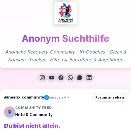
Zum
Inhalt
springen
Anonym Suchthilfe
Anonyme Recovery-Community · KI-Coaches · Clean &
Konsum -Tracker · Hilfe für Betroffene & Angehörige
@neelix.community
gerade aktiv
Forum ansehen
✓
COMMUNITY FEED
🌐
Hilfe & Community
Du bist nicht allein.