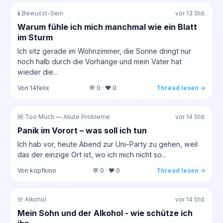
🕯️ Bewusst-Sein
vor 13 Std.
Warum fühle ich mich manchmal wie ein Blatt
im Sturm
Ich sitz gerade im Wohnzimmer, die Sonne dringt nur
noch halb durch die Vorhänge und mein Vater hat
wieder die...
Von 14felix
💬 0 · ❤️ 0
Thread lesen →
🆘 Too Much — Akute Probleme
vor 14 Std.
Panik im Vorort – was soll ich tun
Ich hab vor, heute Abend zur Uni-Party zu gehen, weil
das der einzige Ort ist, wo ich mich nicht so...
Von kopfkino
💬 0 · ❤️ 0
Thread lesen →
🍺 Alkohol
vor 14 Std.
Mein Sohn und der Alkohol - wie schütze ich