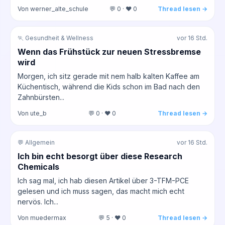
Von werner_alte_schule
💬 0 · ❤️ 0
Thread lesen →
🏃 Gesundheit & Wellness
vor 16 Std.
Wenn das Frühstück zur neuen Stressbremse
wird
Morgen, ich sitz gerade mit nem halb kalten Kaffee am
Küchentisch, während die Kids schon im Bad nach den
Zahnbürsten...
Von ute_b
💬 0 · ❤️ 0
Thread lesen →
💬 Allgemein
vor 16 Std.
Ich bin echt besorgt über diese Research
Chemicals
Ich sag mal, ich hab diesen Artikel über 3-TFM-PCE
gelesen und ich muss sagen, das macht mich echt
nervös. Ich...
Von muedermax
💬 5 · ❤️ 0
Thread lesen →