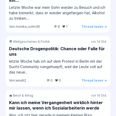
ihn...
Letzte Woche war mein Sohn wieder zu Besuch und ich
habe bemerkt, dass er wieder angefangen hat, Alkohol
zu trinken....
Von monika_sohn36
💬 8 · ❤️ 1
Thread lesen →
🌍 Weltgeschehen & Politik
vor 14 Std.
Deutsche Drogenpolitik: Chance oder Falle für
uns
letzte Woche hab ich auf dem Protest in Berlin mit der
Sucht‑Community rumgehuepft, weil die Leute voll auf
das neue...
Von lena92
💬 0 · ❤️ 0
Thread lesen →
💼 Beruf & Alltag
vor 14 Std.
Kann ich meine Vergangenheit wirklich hinter
mir lassen, wenn ich Sozialarbeiterin werde
Also, ich sitz hier gerade in meinem kleinen Büro,