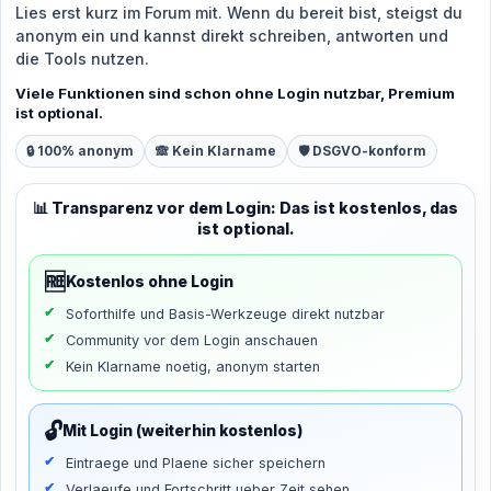
Lies erst kurz im Forum mit. Wenn du bereit bist, steigst du
anonym ein und kannst direkt schreiben, antworten und
die Tools nutzen.
Viele Funktionen sind schon ohne Login nutzbar, Premium
ist optional.
🔒 100% anonym
🙈 Kein Klarname
🛡️ DSGVO-konform
📊 Transparenz vor dem Login: Das ist kostenlos, das
ist optional.
🆓
Kostenlos ohne Login
Soforthilfe und Basis-Werkzeuge direkt nutzbar
Community vor dem Login anschauen
Kein Klarname noetig, anonym starten
🔓
Mit Login (weiterhin kostenlos)
Eintraege und Plaene sicher speichern
Verlaeufe und Fortschritt ueber Zeit sehen