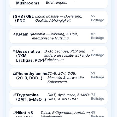
Erfahrungen.
Mushrooms
🧪
GHB / GBL
Liquid Ecstasy — Dosierung,
55
Beiträge
Qualität, Abhängigkeit.
/ BDO
🔬
Ketamin
Ketamin — Wirkung, K-Hole,
62
Beiträge
medizinische Nutzung.
🌀
Dissoziativa
DXM, Lachgas, PCP und
71
Beiträge
andere dissoziativ wirkende
(DXM,
Substanzen.
Lachgas, PCP)
🔮
Phenethylamine
2C-B, 2C-I, DOB,
53
Beiträge
Mescalin & verwandte
(2C-B, DOB...)
Substanzen.
🌌
Tryptamine
DMT, Ayahuasca, 5-MeO-
73
Beiträge
DMT, 4-AcO-DMT.
(DMT, 5-MeO...)
🚬
Nikotin &
Tabak, E-Zigaretten, Aufhören,
65
Beiträge
Nikotinersatz.