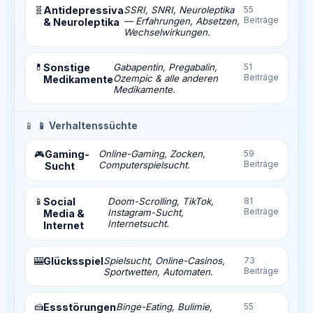
🧬
Antidepressiva
SSRI, SNRI, Neuroleptika
55
Beiträge
— Erfahrungen, Absetzen,
& Neuroleptika
Wechselwirkungen.
💊
Sonstige
Gabapentin, Pregabalin,
51
Beiträge
Ozempic & alle anderen
Medikamente
Medikamente.
📱
📱 Verhaltenssüchte
Gaming-
Online-Gaming, Zocken,
59
🎮
Beiträge
Computerspielsucht.
Sucht
📱
Social
Doom-Scrolling, TikTok,
81
Beiträge
Instagram-Sucht,
Media &
Internetsucht.
Internet
🎰
Glücksspiel
Spielsucht, Online-Casinos,
73
Beiträge
Sportwetten, Automaten.
🍰
Essstörungen
Binge-Eating, Bulimie,
55