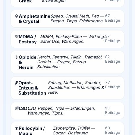
Erfahrungen.
Crack
💎
Amphetamine
Speed, Crystal Meth, Pep —
67
Beiträge
Fragen, Tipps, Erfahrungen.
& Crystal
💜
MDMA /
MDMA, Ecstasy-Pillen — Wirkung,
57
Beiträge
Safer Use, Warnungen.
Ecstasy
💉
Opioide
Heroin, Fentanyl, Tilidin, Tramadol,
82
Beiträge
Codein — Fragen, Entzug,
&
Substitution.
Heroin
Opiat-
Entzug, Methadon, Subutex,
77
🔓
Beiträge
Substitution — Erfahrungen &
Entzug &
Hilfe.
Substitution
🌈
LSD
LSD, Pappen, Trips — Erfahrungen,
53
Beiträge
Warnungen, Tipps.
🍄
Psilocybin /
Zauberpilze, Trüffel —
63
Beiträge
Sorten, Dosierung,
Magic