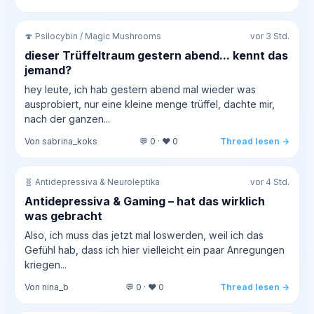
🍄 Psilocybin / Magic Mushrooms
vor 3 Std.
dieser Trüffeltraum gestern abend... kennt das
jemand?
hey leute, ich hab gestern abend mal wieder was
ausprobiert, nur eine kleine menge trüffel, dachte mir,
nach der ganzen...
Von sabrina_koks
💬 0 · ❤️ 0
Thread lesen →
🧬 Antidepressiva & Neuroleptika
vor 4 Std.
Antidepressiva & Gaming – hat das wirklich
was gebracht
Also, ich muss das jetzt mal loswerden, weil ich das
Gefühl hab, dass ich hier vielleicht ein paar Anregungen
kriegen...
Von nina_b
💬 0 · ❤️ 0
Thread lesen →