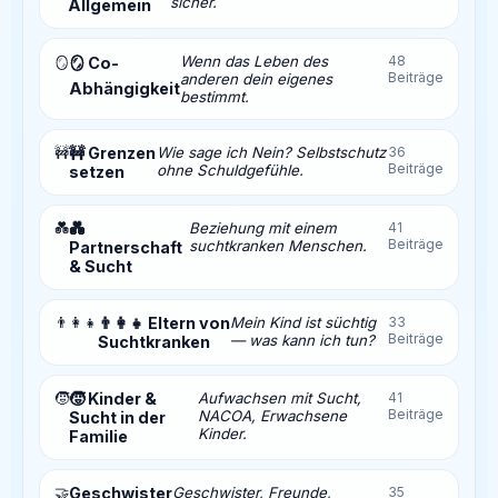
sicher.
Allgemein
Wenn das Leben des
48
🪞
🪞 Co-
Beiträge
anderen dein eigenes
Abhängigkeit
bestimmt.
🚧
🚧 Grenzen
Wie sage ich Nein? Selbstschutz
36
Beiträge
ohne Schuldgefühle.
setzen
💑
💑
Beziehung mit einem
41
Beiträge
suchtkranken Menschen.
Partnerschaft
& Sucht
👨‍👩‍👧
👨‍👩‍👧 Eltern von
Mein Kind ist süchtig
33
Beiträge
— was kann ich tun?
Suchtkranken
🧒
🧒 Kinder &
Aufwachsen mit Sucht,
41
Beiträge
NACOA, Erwachsene
Sucht in der
Kinder.
Familie
🤝
Geschwister
Geschwister, Freunde,
35