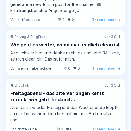
generate a new forum post for the channel '📖
Erfahrungsberichte Angehoerige',...
Von kaffeepause
💬 0 · ❤️ 0
Thread lesen →
🏥 Entzug & Entgiftung
vor 3 Std.
Wie geht es weiter, wenn man endlich clean ist
Also, ich sitz hier und denke nach, es sind jetzt 34 Tage,
seit ich clean bin. Das ist für mich...
Von werner_alte_schule
💬 0 · ❤️ 0
Thread lesen →
🗣️ Drugtalk
vor 3 Std.
Freitagabend – das alte Verlangen kehrt
zurück, wie geht ihr damit...
Also, es ist wieder Freitag und das Wochenende klopft
an die Tür, während ich hier auf meinem Balkon sitze
und...
Von dritteReihe
💬 0 · ❤️ 0
Thread lesen →