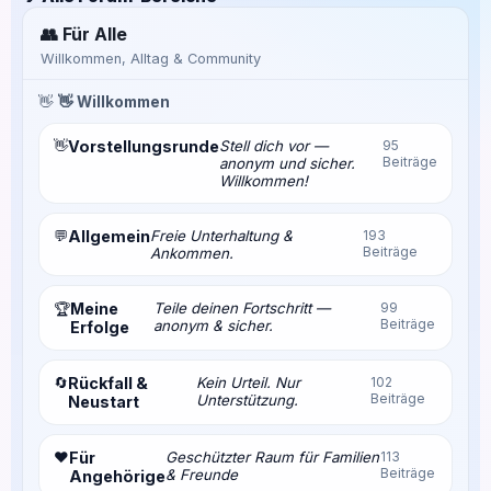
👥 Für Alle
Willkommen, Alltag & Community
👋
👋 Willkommen
👋
Vorstellungsrunde
Stell dich vor —
95
Beiträge
anonym und sicher.
Willkommen!
💬
Allgemein
Freie Unterhaltung &
193
Beiträge
Ankommen.
Meine
Teile deinen Fortschritt —
99
🏆
Beiträge
anonym & sicher.
Erfolge
🔄
Rückfall &
Kein Urteil. Nur
102
Beiträge
Unterstützung.
Neustart
❤️
Für
Geschützter Raum für Familien
113
Beiträge
& Freunde
Angehörige