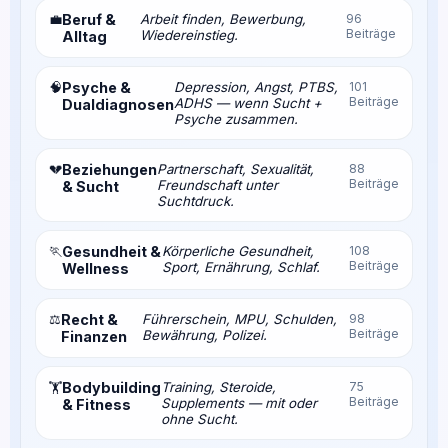
💼
Beruf &
Arbeit finden, Bewerbung,
96
Beiträge
Wiedereinstieg.
Alltag
🧠
Psyche &
Depression, Angst, PTBS,
101
Beiträge
ADHS — wenn Sucht +
Dualdiagnosen
Psyche zusammen.
💔
Beziehungen
Partnerschaft, Sexualität,
88
Beiträge
Freundschaft unter
& Sucht
Suchtdruck.
🏃
Gesundheit &
Körperliche Gesundheit,
108
Beiträge
Sport, Ernährung, Schlaf.
Wellness
⚖️
Recht &
Führerschein, MPU, Schulden,
98
Beiträge
Bewährung, Polizei.
Finanzen
Bodybuilding
Training, Steroide,
75
🏋️
Beiträge
Supplements — mit oder
& Fitness
ohne Sucht.