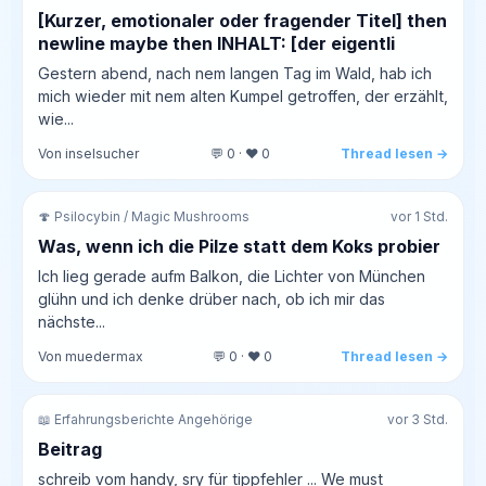
[Kurzer, emotionaler oder fragender Titel] then
newline maybe then INHALT: [der eigentli
Gestern abend, nach nem langen Tag im Wald, hab ich
mich wieder mit nem alten Kumpel getroffen, der erzählt,
wie...
Von inselsucher
💬 0 · ❤️ 0
Thread lesen →
🍄 Psilocybin / Magic Mushrooms
vor 1 Std.
Was, wenn ich die Pilze statt dem Koks probier
Ich lieg gerade aufm Balkon, die Lichter von München
glühn und ich denke drüber nach, ob ich mir das
nächste...
Von muedermax
💬 0 · ❤️ 0
Thread lesen →
📖 Erfahrungsberichte Angehörige
vor 3 Std.
Beitrag
schreib vom handy, sry für tippfehler ... We must