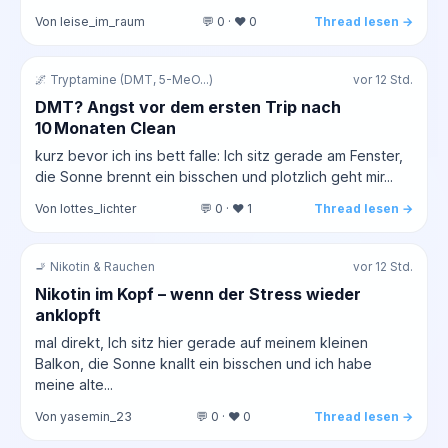
Von leise_im_raum
💬 0 · ❤️ 0
Thread lesen →
🌌 Tryptamine (DMT, 5-MeO...)
vor 12 Std.
DMT? Angst vor dem ersten Trip nach
10 Monaten Clean
kurz bevor ich ins bett falle: Ich sitz gerade am Fenster,
die Sonne brennt ein bisschen und plotzlich geht mir...
Von lottes_lichter
💬 0 · ❤️ 1
Thread lesen →
🚬 Nikotin & Rauchen
vor 12 Std.
Nikotin im Kopf – wenn der Stress wieder
anklopft
mal direkt, Ich sitz hier gerade auf meinem kleinen
Balkon, die Sonne knallt ein bisschen und ich habe
meine alte...
Von yasemin_23
💬 0 · ❤️ 0
Thread lesen →