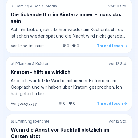
📱 Gaming & Social Media
vor 10 Std.
Die tickende Uhr im Kinderzimmer – muss das
sein
Ach, ihr Lieben, ich sitz hier wieder am Küchentisch, es
ist schon wieder spät und die Nacht wird nicht gerade...
Von leise_im_raum
💬 0 · ❤️ 0
Thread lesen →
🌱 Pflanzen & Kräuter
vor 12 Std.
Kratom - hilft es wirklich
Also, ich war letzte Woche mit meiner Betreuerin im
Gesprach und wir haben uber Kratom gesprochen. Ich
hab gehört, dass...
Von jessyyyyy
💬 0 · ❤️ 0
Thread lesen →
📖 Erfahrungsberichte
vor 12 Std.
Wenn die Angst vor Rückfall plötzlich im
Garten sitzt