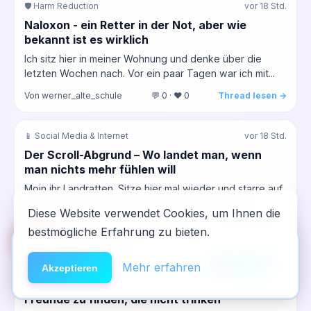
🛡️ Harm Reduction
vor 18 Std.
Naloxon - ein Retter in der Not, aber wie
bekannt ist es wirklich
Ich sitz hier in meiner Wohnung und denke über die
letzten Wochen nach. Vor ein paar Tagen war ich mit...
Von werner_alte_schule
💬 0 · ❤️ 0
Thread lesen →
📱 Social Media & Internet
vor 18 Std.
Der Scroll-Abgrund – Wo landet man, wenn
man nichts mehr fühlen will
Moin ihr Landratten. Sitze hier mal wieder und starre auf
den Bildschirm. Hab jetzt 34 Tage auf der Uhr, was...
Diese Website verwendet Cookies, um Ihnen die
Von dritter_anlauf
💬 0 · ❤️ 0
Thread lesen →
bestmögliche Erfahrung zu bieten.
🆘
Hilfe
App installieren
×
NeelixberliN auf dem Homescreen —
Anleitung
Mehr erfahren
💉 Opioide & Heroin
vor 18 Std.
Akzeptieren
wie eine echte App.
Warum fällt es mir immer noch so schwer,
Freunde zu finden, die nicht trinken