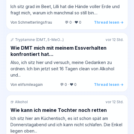
Ich sitz grad im Beet, Lilli hat die Hände voller Erde und
fragt mich, warum ich manchmal so still bin....
Von Schmetterlingsfrau
💬 0 · ❤️ 0
Thread lesen →
🌌 Tryptamine (DMT, 5-MeO...)
vor 12 Std.
Wie DMT mich mit meinem Essverhalten
konfrontiert hat...
Also, ich sitz hier und versuch, meine Gedanken zu
ordnen. Ich bin jetzt seit 16 Tagen clean von Alkohol
und...
Von elifsmileagain
💬 0 · ❤️ 0
Thread lesen →
🍺 Alkohol
vor 12 Std.
Wie kann ich meine Tochter noch retten
Ich sitz hier am Küchentisch, es ist schon spät am
Donnerstagabend und ich kann nicht schlafen. Die Enkel
liegen oben...