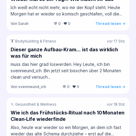
Ich weiß echt nicht mehr, wo mir der Kopf steht. Heute
Morgen hat er wieder so komisch geschlafen, voll die...
Von Sarah
💬 0 · ❤️ 0
Thread lesen →
🏋️ Bodybuilding & Fitness
vor 17 Std.
Dieser ganze Aufbau-Kram... ist das wirklich
was für mich
muss das hier grad loswerden. Hey Leute, ich bin
svennieund_ich. Bin jetzt seit bisschen über 2 Monaten
clean und versuch...
Von svennieund_ich
💬 0 · ❤️ 0
Thread lesen →
🏃 Gesundheit & Wellness
vor 18 Std.
Wie ich das Frühstücks‑Ritual nach 10 Monaten
Clean‑Life wiederfinde
Also, heute war wieder so ein Morgen, an dem ich fast
wieder das alte Schema durchziehe – erst auf die...