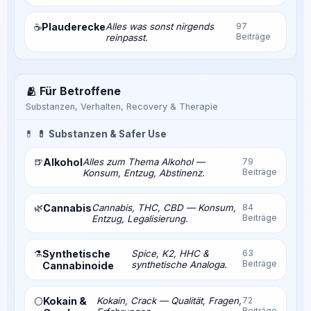
Plauderecke
Alles was sonst nirgends
97
☕
Beiträge
reinpasst.
🫂 Für Betroffene
Substanzen, Verhalten, Recovery & Therapie
💊
💊 Substanzen & Safer Use
🍺
Alkohol
Alles zum Thema Alkohol —
79
Beiträge
Konsum, Entzug, Abstinenz.
🌿
Cannabis
Cannabis, THC, CBD — Konsum,
84
Beiträge
Entzug, Legalisierung.
⚗️
Synthetische
Spice, K2, HHC &
63
Beiträge
synthetische Analoga.
Cannabinoide
Kokain &
Kokain, Crack — Qualität, Fragen,
72
⚪
Beiträge