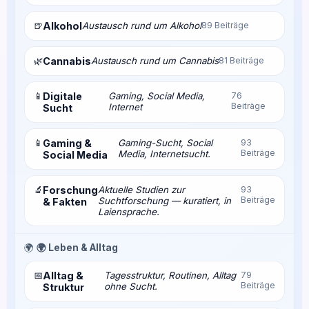
🍺
Alkohol
Austausch rund um Alkohol
89 Beiträge
🌿
Cannabis
Austausch rund um Cannabis
81 Beiträge
📱
Digitale
Gaming, Social Media,
76
Beiträge
Internet
Sucht
📱
Gaming &
Gaming-Sucht, Social
93
Beiträge
Media, Internetsucht.
Social Media
🔬
Forschung
Aktuelle Studien zur
93
Beiträge
Suchtforschung — kuratiert, in
& Fakten
Laiensprache.
🌍
🌍 Leben & Alltag
📅
Alltag &
Tagesstruktur, Routinen, Alltag
79
Beiträge
ohne Sucht.
Struktur