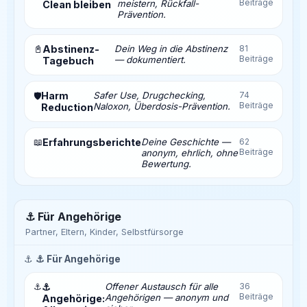
Beiträge
meistern, Rückfall-
Clean bleiben
Prävention.
📓
Abstinenz-
Dein Weg in die Abstinenz
81
Beiträge
— dokumentiert.
Tagebuch
Harm
Safer Use, Drugchecking,
74
🛡️
Beiträge
Naloxon, Überdosis-Prävention.
Reduction
📖
Erfahrungsberichte
Deine Geschichte —
62
Beiträge
anonym, ehrlich, ohne
Bewertung.
⚓ Für Angehörige
Partner, Eltern, Kinder, Selbstfürsorge
⚓
⚓ Für Angehörige
⚓
⚓
Offener Austausch für alle
36
Beiträge
Angehörigen — anonym und
Angehörige: