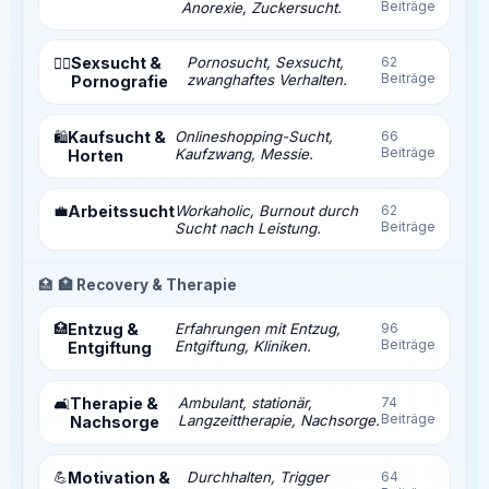
Beiträge
Anorexie, Zuckersucht.
Sexsucht &
Pornosucht, Sexsucht,
62
❤️‍🔥
Beiträge
zwanghaftes Verhalten.
Pornografie
Kaufsucht &
Onlineshopping-Sucht,
66
🛍️
Beiträge
Kaufzwang, Messie.
Horten
💼
Arbeitssucht
Workaholic, Burnout durch
62
Beiträge
Sucht nach Leistung.
🏥
🏥 Recovery & Therapie
🏥
Entzug &
Erfahrungen mit Entzug,
96
Beiträge
Entgiftung, Kliniken.
Entgiftung
Therapie &
Ambulant, stationär,
74
🛋️
Beiträge
Langzeittherapie, Nachsorge.
Nachsorge
💪
Motivation &
Durchhalten, Trigger
64