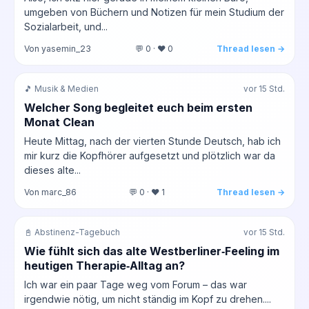
umgeben von Büchern und Notizen für mein Studium der
Sozialarbeit, und...
Von yasemin_23
💬 0 · ❤️ 0
Thread lesen →
🎵 Musik & Medien
vor 15 Std.
Welcher Song begleitet euch beim ersten
Monat Clean
Heute Mittag, nach der vierten Stunde Deutsch, hab ich
mir kurz die Kopfhörer aufgesetzt und plötzlich war da
dieses alte...
Von marc_86
💬 0 · ❤️ 1
Thread lesen →
📓 Abstinenz-Tagebuch
vor 15 Std.
Wie fühlt sich das alte Westberliner‑Feeling im
heutigen Therapie‑Alltag an?
Ich war ein paar Tage weg vom Forum – das war
irgendwie nötig, um nicht ständig im Kopf zu drehen....