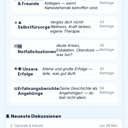
Beiträge
Kollegen — wenn
& Freunde
Nahestehende betroffen sind.
🧘
🧘
Vergiss dich nicht!
43
Beiträge
Wellness, Kraft tanken,
Selbstfürsorge
eigene Therapie.
Akute Krisen,
40
🆘
🆘
Beiträge
Eskalation, Überdosis —
Notfallsituationen
was tun?
🌟
🌟 Unsere
Kleine und große Erfolge —
40
Beiträge
teile, was gut läuft.
Erfolge
📖
Erfahrungsberichte
Deine Geschichte als
58
Beiträge
Angehörige/r — du
Angehörige
bist nicht allein.
🧵 Neueste Diskussionen
💉 Opioide & Heroin
vor 36 Min.