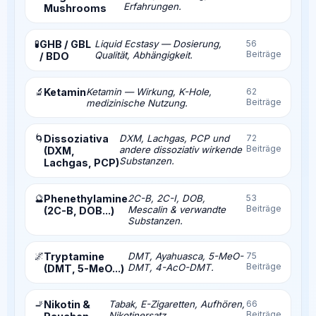
Erfahrungen.
Mushrooms
🧪
GHB / GBL
Liquid Ecstasy — Dosierung,
56
Beiträge
Qualität, Abhängigkeit.
/ BDO
🔬
Ketamin
Ketamin — Wirkung, K-Hole,
62
Beiträge
medizinische Nutzung.
🌀
Dissoziativa
DXM, Lachgas, PCP und
72
Beiträge
andere dissoziativ wirkende
(DXM,
Substanzen.
Lachgas, PCP)
🔮
Phenethylamine
2C-B, 2C-I, DOB,
53
Beiträge
Mescalin & verwandte
(2C-B, DOB...)
Substanzen.
🌌
Tryptamine
DMT, Ayahuasca, 5-MeO-
75
Beiträge
DMT, 4-AcO-DMT.
(DMT, 5-MeO...)
🚬
Nikotin &
Tabak, E-Zigaretten, Aufhören,
66
Beiträge
Nikotinersatz.