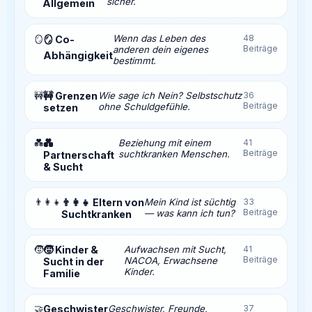
sicher.
Allgemein
Wenn das Leben des
48
🪞
🪞 Co-
Beiträge
anderen dein eigenes
Abhängigkeit
bestimmt.
🚧
🚧 Grenzen
Wie sage ich Nein? Selbstschutz
36
Beiträge
ohne Schuldgefühle.
setzen
💑
💑
Beziehung mit einem
41
Beiträge
suchtkranken Menschen.
Partnerschaft
& Sucht
👨‍👩‍👧
👨‍👩‍👧 Eltern von
Mein Kind ist süchtig
33
Beiträge
— was kann ich tun?
Suchtkranken
🧒
🧒 Kinder &
Aufwachsen mit Sucht,
41
Beiträge
NACOA, Erwachsene
Sucht in der
Kinder.
Familie
🤝
Geschwister
Geschwister, Freunde,
37