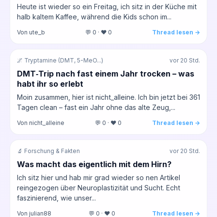
Heute ist wieder so ein Freitag, ich sitz in der Küche mit
halb kaltem Kaffee, während die Kids schon im...
Von ute_b
💬 0 · ❤️ 0
Thread lesen →
🌌 Tryptamine (DMT, 5-MeO...)
vor 20 Std.
DMT‑Trip nach fast einem Jahr trocken – was
habt ihr so erlebt
Moin zusammen, hier ist nicht_alleine. Ich bin jetzt bei 361
Tagen clean – fast ein Jahr ohne das alte Zeug,...
Von nicht_alleine
💬 0 · ❤️ 0
Thread lesen →
🔬 Forschung & Fakten
vor 20 Std.
Was macht das eigentlich mit dem Hirn?
Ich sitz hier und hab mir grad wieder so nen Artikel
reingezogen über Neuroplastizität und Sucht. Echt
faszinierend, wie unser...
Von julian88
💬 0 · ❤️ 0
Thread lesen →