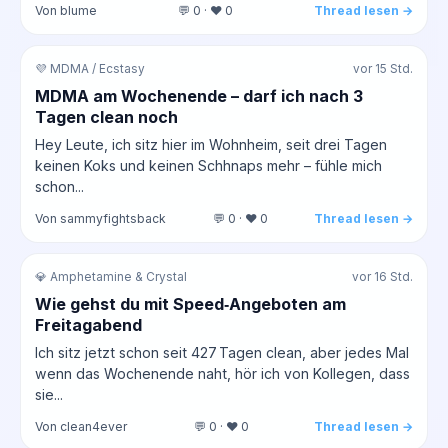
Von blume
💬 0 · ❤️ 0
Thread lesen →
💜 MDMA / Ecstasy
vor 15 Std.
MDMA am Wochenende – darf ich nach 3
Tagen clean noch
Hey Leute, ich sitz hier im Wohnheim, seit drei Tagen
keinen Koks und keinen Schhnaps mehr – fühle mich
schon...
Von sammyfightsback
💬 0 · ❤️ 0
Thread lesen →
💎 Amphetamine & Crystal
vor 16 Std.
Wie gehst du mit Speed‑Angeboten am
Freitagabend
Ich sitz jetzt schon seit 427 Tagen clean, aber jedes Mal
wenn das Wochenende naht, hör ich von Kollegen, dass
sie...
Von clean4ever
💬 0 · ❤️ 0
Thread lesen →