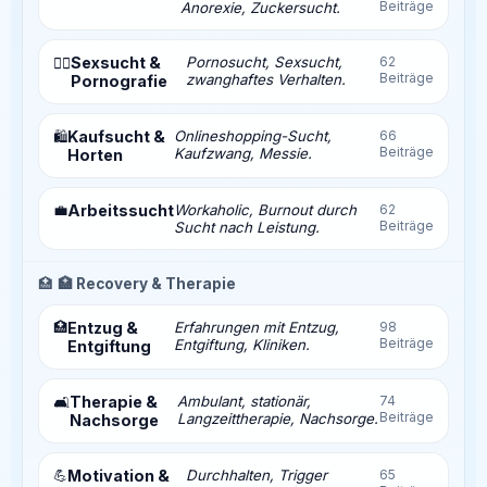
Beiträge
Anorexie, Zuckersucht.
Sexsucht &
Pornosucht, Sexsucht,
62
❤️‍🔥
Beiträge
zwanghaftes Verhalten.
Pornografie
Kaufsucht &
Onlineshopping-Sucht,
66
🛍️
Beiträge
Kaufzwang, Messie.
Horten
💼
Arbeitssucht
Workaholic, Burnout durch
62
Beiträge
Sucht nach Leistung.
🏥
🏥 Recovery & Therapie
🏥
Entzug &
Erfahrungen mit Entzug,
98
Beiträge
Entgiftung, Kliniken.
Entgiftung
Therapie &
Ambulant, stationär,
74
🛋️
Beiträge
Langzeittherapie, Nachsorge.
Nachsorge
💪
Motivation &
Durchhalten, Trigger
65