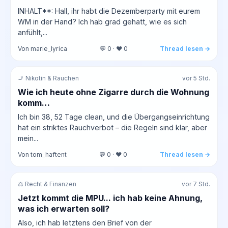
INHALT**: Hall, ihr habt die Dezemberparty mit eurem
WM in der Hand? Ich hab grad gehatt, wie es sich
anfühlt,...
Von marie_lyrica
💬 0 · ❤️ 0
Thread lesen →
🚬 Nikotin & Rauchen
vor 5 Std.
Wie ich heute ohne Zigarre durch die Wohnung
komm…
Ich bin 38, 52 Tage clean, und die Übergangseinrichtung
hat ein striktes Rauchverbot – die Regeln sind klar, aber
mein...
Von tom_haftent
💬 0 · ❤️ 0
Thread lesen →
⚖️ Recht & Finanzen
vor 7 Std.
Jetzt kommt die MPU... ich hab keine Ahnung,
was ich erwarten soll?
Also, ich hab letztens den Brief von der