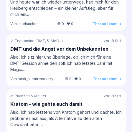
Und heute war ich wieder unterwegs, hab mich für den
Heuberg entschieden – ein kleiner Aufstieg, aber für
mich ein...
Von inselsucher
💬 0 · ❤️ 0
Thread lesen →
🌌 Tryptamine (DMT, 5-MeO...)
vor 18 Std.
DMT und die Angst vor dem Unbekannten
Also, ich sitz hier und überlege, ob ich mich für eine
DMT-Session anmelden soll. Ich hab letztes Jahr mit
Magic...
Von minh_silentrecovery
💬 0 · ❤️ 0
Thread lesen →
🌱 Pflanzen & Kräuter
vor 18 Std.
Kratom - wie gehts euch damit
Also, ich hab letztens von Kratom gehort und dachte, ich
probier es mal aus, als Alternative zu den alten
Gewohnheiten....