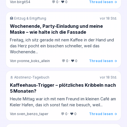
Von birgit54
💬 0 · ❤️ 0
Thread lesen →
🏥 Entzug & Entgiftung
vor 18 Std.
Wochenende, Party‑Einladung und meine
Maske – wie halte ich die Fassade
Freitag, ich sitz gerade mit nem Kaffee in der Hand und
das Herz pocht ein bisschen schneller, weil das
Wochenende...
Von yvonne_koks_allein
💬 0 · ❤️ 0
Thread lesen →
📓 Abstinenz-Tagebuch
vor 18 Std.
Kaffeehaus‑Trigger – plötzliches Kribbeln nach
5 Monaten?
Heute Mittag war ich mit nem Freund im kleinen Café am
Kieler Hafen, das ich sonst fast nie besuch, weil...
Von sven_benzo_taper
💬 0 · ❤️ 0
Thread lesen →