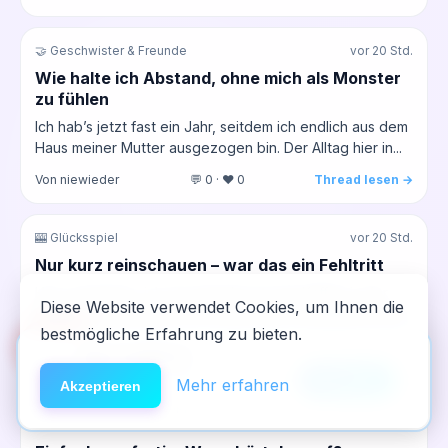
🤝 Geschwister & Freunde
vor 20 Std.
Wie halte ich Abstand, ohne mich als Monster
zu fühlen
Ich hab’s jetzt fast ein Jahr, seitdem ich endlich aus dem
Haus meiner Mutter ausgezogen bin. Der Alltag hier in...
Von niewieder
💬 0 · ❤️ 0
Thread lesen →
🎰 Glücksspiel
vor 20 Std.
Nur kurz reinschauen – war das ein Fehltritt
Hey zusammen, ich sitz gerade mit nem Kaffee in der
Diese Website verwendet Cookies, um Ihnen die
Pause und überleg, ob ich heute nach Feierabend noch
bestmögliche Erfahrung zu bieten.
kurz...
🆘
Hilfe
App installieren
Von neuanfang7
💬 0 · ❤️ 0
Thread lesen →
×
NeelixberliN auf dem Homescreen —
Anleitung
Mehr erfahren
Akzeptieren
wie eine echte App.
🤝 Geschwister & Freunde
vor 20 Std.