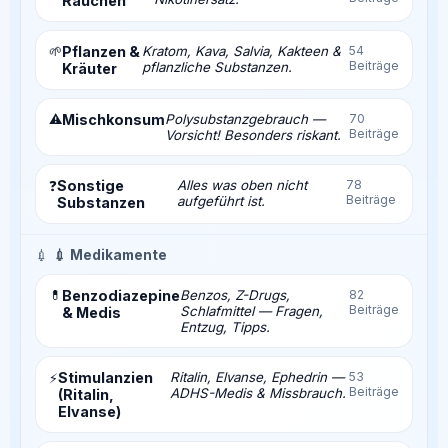
Rauchen
🌱
Pflanzen &
Kratom, Kava, Salvia, Kakteen &
54
Beiträge
pflanzliche Substanzen.
Kräuter
⚠️
Mischkonsum
Polysubstanzgebrauch —
70
Beiträge
Vorsicht! Besonders riskant.
Sonstige
Alles was oben nicht
78
❓
Beiträge
aufgeführt ist.
Substanzen
💉
💉 Medikamente
💊
Benzodiazepine
Benzos, Z-Drugs,
82
Beiträge
Schlafmittel — Fragen,
& Medis
Entzug, Tipps.
Stimulanzien
Ritalin, Elvanse, Ephedrin —
53
⚡
Beiträge
ADHS-Medis & Missbrauch.
(Ritalin,
Elvanse)