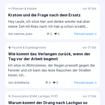
🌱 Pflanzen & Kräuter
vor 16 Std.
Kratom und die Frage nach dem Ersatz
Hey Leute, ich sitze hier und denke wieder mal über
meine Zeit mit Koks nach. Ich hab ja schon erzählt,...
Von sabrina_koks
💬 0 · ❤️ 0
Thread lesen →
🧠 Psyche & Dualdiagnosen
vor 17 Std.
Wie kommt das Verlangen zurück, wenn der
Tag vor der Arbeit beginnt
Ich sitze im Wohnzimmer, der Regen prasselt gegen die
Fenster und ich kann das leise Rauschen der Straßen
hören. Ich...
Von dritteReihe
💬 0 · ❤️ 0
Thread lesen →
🌀 Dissoziativa (DXM, Lachgas, PCP)
vor 17 Std.
Warum kommt der Drang nach Lachgas so