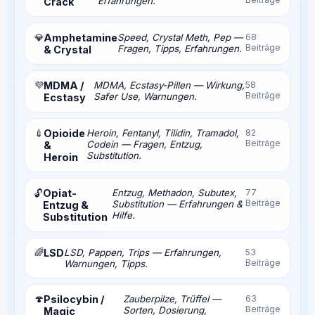
Erfahrungen.
Crack
💎
Amphetamine
Speed, Crystal Meth, Pep —
68
Beiträge
Fragen, Tipps, Erfahrungen.
& Crystal
💜
MDMA /
MDMA, Ecstasy-Pillen — Wirkung,
58
Beiträge
Safer Use, Warnungen.
Ecstasy
💉
Opioide
Heroin, Fentanyl, Tilidin, Tramadol,
82
Beiträge
Codein — Fragen, Entzug,
&
Substitution.
Heroin
Opiat-
Entzug, Methadon, Subutex,
77
🔓
Beiträge
Substitution — Erfahrungen &
Entzug &
Hilfe.
Substitution
🌈
LSD
LSD, Pappen, Trips — Erfahrungen,
53
Beiträge
Warnungen, Tipps.
🍄
Psilocybin /
Zauberpilze, Trüffel —
63
Beiträge
Sorten, Dosierung,
Magic