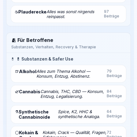
Plauderecke
Alles was sonst nirgends
97
☕
Beiträge
reinpasst.
🫂 Für Betroffene
Substanzen, Verhalten, Recovery & Therapie
💊
💊 Substanzen & Safer Use
🍺
Alkohol
Alles zum Thema Alkohol —
79
Beiträge
Konsum, Entzug, Abstinenz.
🌿
Cannabis
Cannabis, THC, CBD — Konsum,
84
Beiträge
Entzug, Legalisierung.
⚗️
Synthetische
Spice, K2, HHC &
64
Beiträge
synthetische Analoga.
Cannabinoide
Kokain &
Kokain, Crack — Qualität, Fragen,
72
⚪
Beiträge