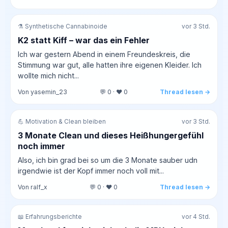
⚗️ Synthetische Cannabinoide
vor 3 Std.
K2 statt Kiff – war das ein Fehler
Ich war gestern Abend in einem Freundeskreis, die
Stimmung war gut, alle hatten ihre eigenen Kleider. Ich
wollte mich nicht...
Von yasemin_23
💬 0 · ❤️ 0
Thread lesen →
💪 Motivation & Clean bleiben
vor 3 Std.
3 Monate Clean und dieses Heißhungergefühl
noch immer
Also, ich bin grad bei so um die 3 Monate sauber udn
irgendwie ist der Kopf immer noch voll mit...
Von ralf_x
💬 0 · ❤️ 0
Thread lesen →
📖 Erfahrungsberichte
vor 4 Std.