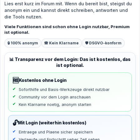
Lies erst kurz im Forum mit. Wenn du bereit bist, steigst du
anonym ein und kannst direkt schreiben, antworten und
die Tools nutzen.
Viele Funktionen sind schon ohne Login nutzbar, Premium
ist optional.
🔒 100% anonym
🙈 Kein Klarname
🛡️ DSGVO-konform
📊 Transparenz vor dem Login: Das ist kostenlos, das
ist optional.
🆓
Kostenlos ohne Login
Soforthilfe und Basis-Werkzeuge direkt nutzbar
Community vor dem Login anschauen
Kein Klarname noetig, anonym starten
🔓
Mit Login (weiterhin kostenlos)
Eintraege und Plaene sicher speichern
Verlaeufe und Fortschritt ueber Zeit sehen