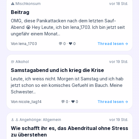
⚠️ Mischkonsum
vor 18 Std.
Beitrag
OMG, diese Panikattacken nach dem letzten Sauf-
Abend 😭 Hey Leute, ich bin lena_1703. Ich bin jetzt seit
ungefähr einem Monat...
Von lena_1703
💬 0 · ❤️ 0
Thread lesen →
🍺 Alkohol
vor 19 Std.
Samstagabend und ich krieg die Krise
Leute, ich weiss nicht. Morgen ist Samstag und ich hab
jetzt schon so ein komisches Gefuehl im Bauch. Meine
Schwester...
Von nicole_tag14
💬 0 · ❤️ 0
Thread lesen →
⚓ ⚓ Angehörige: Allgemein
vor 19 Std.
Wie schafft ihr es, das Abendritual ohne Stress
zu überstehen