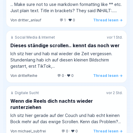
... Make sure not to use markdown formatting like ** etc.
Just plain text. Title in brackets? They said INHALT:......
Von dritter_anlauf
💬 1 · ❤️ 0
Thread lesen →
📱 Social Media & Internet
vor 1 Std.
Dieses ständige scrollen.. kennt das noch wer
Ich sitz hier und hab mal wieder die Zeit vergessen.
Stundenlang hab ich auf diesen kleinen Bildschirm
gestarrt, erst TikTok,...
Von dritteReihe
💬 0 · ❤️ 0
Thread lesen →
📱 Digitale Sucht
vor 2 Std.
Wenn die Reels dich nachts wieder
runterziehen
Ich sitz hier gerade auf der Couch und hab echt keinen
Bock mehr auf das ewige Scrollen. Kenn das Problem?...
Von michael_subfrei
💬 0 · ❤️ 0
Thread lesen →