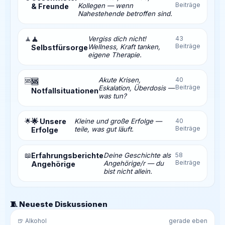
Beiträge
Kollegen — wenn
& Freunde
Nahestehende betroffen sind.
🧘
🧘
Vergiss dich nicht!
43
Beiträge
Wellness, Kraft tanken,
Selbstfürsorge
eigene Therapie.
Akute Krisen,
40
🆘
🆘
Beiträge
Eskalation, Überdosis —
Notfallsituationen
was tun?
🌟
🌟 Unsere
Kleine und große Erfolge —
40
Beiträge
teile, was gut läuft.
Erfolge
📖
Erfahrungsberichte
Deine Geschichte als
58
Beiträge
Angehörige/r — du
Angehörige
bist nicht allein.
🧵 Neueste Diskussionen
🍺 Alkohol
gerade eben