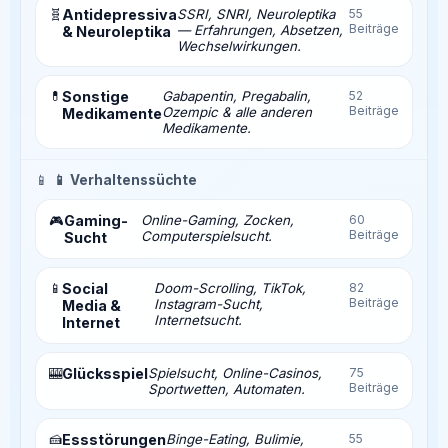
🧬
Antidepressiva
SSRI, SNRI, Neuroleptika
55
Beiträge
— Erfahrungen, Absetzen,
& Neuroleptika
Wechselwirkungen.
💊
Sonstige
Gabapentin, Pregabalin,
52
Beiträge
Ozempic & alle anderen
Medikamente
Medikamente.
📱
📱 Verhaltenssüchte
Gaming-
Online-Gaming, Zocken,
60
🎮
Beiträge
Computerspielsucht.
Sucht
📱
Social
Doom-Scrolling, TikTok,
82
Beiträge
Instagram-Sucht,
Media &
Internetsucht.
Internet
🎰
Glücksspiel
Spielsucht, Online-Casinos,
75
Beiträge
Sportwetten, Automaten.
🍰
Essstörungen
Binge-Eating, Bulimie,
55