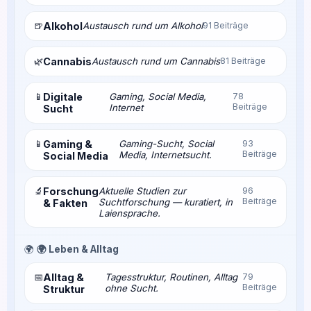
🍺
Alkohol
Austausch rund um Alkohol
91 Beiträge
🌿
Cannabis
Austausch rund um Cannabis
81 Beiträge
📱
Digitale
Gaming, Social Media,
78
Beiträge
Internet
Sucht
📱
Gaming &
Gaming-Sucht, Social
93
Beiträge
Media, Internetsucht.
Social Media
🔬
Forschung
Aktuelle Studien zur
96
Beiträge
Suchtforschung — kuratiert, in
& Fakten
Laiensprache.
🌍
🌍 Leben & Alltag
📅
Alltag &
Tagesstruktur, Routinen, Alltag
79
Beiträge
ohne Sucht.
Struktur