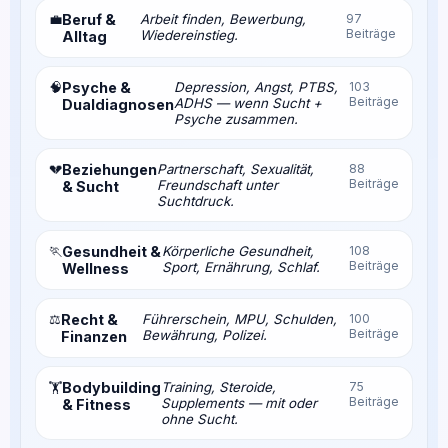
💼
Beruf &
Arbeit finden, Bewerbung,
97
Beiträge
Wiedereinstieg.
Alltag
🧠
Psyche &
Depression, Angst, PTBS,
103
Beiträge
ADHS — wenn Sucht +
Dualdiagnosen
Psyche zusammen.
💔
Beziehungen
Partnerschaft, Sexualität,
88
Beiträge
Freundschaft unter
& Sucht
Suchtdruck.
🏃
Gesundheit &
Körperliche Gesundheit,
108
Beiträge
Sport, Ernährung, Schlaf.
Wellness
⚖️
Recht &
Führerschein, MPU, Schulden,
100
Beiträge
Bewährung, Polizei.
Finanzen
Bodybuilding
Training, Steroide,
75
🏋️
Beiträge
Supplements — mit oder
& Fitness
ohne Sucht.