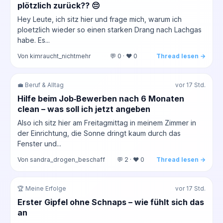
plötzlich zurück?? 😔
Hey Leute, ich sitz hier und frage mich, warum ich
ploetzlich wieder so einen starken Drang nach Lachgas
habe. Es...
Von kimraucht_nichtmehr
💬 0 · ❤️ 0
Thread lesen →
💼 Beruf & Alltag
vor 17 Std.
Hilfe beim Job‑Bewerben nach 6 Monaten
clean – was soll ich jetzt angeben
Also ich sitz hier am Freitagmittag in meinem Zimmer in
der Einrichtung, die Sonne dringt kaum durch das
Fenster und...
Von sandra_drogen_beschaff
💬 2 · ❤️ 0
Thread lesen →
🏆 Meine Erfolge
vor 17 Std.
Erster Gipfel ohne Schnaps – wie fühlt sich das
an