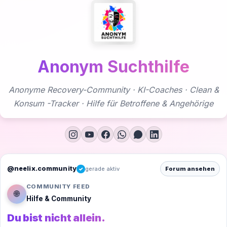
Zum
Inhalt
springen
Anonym Suchthilfe
Anonyme Recovery-Community · KI-Coaches · Clean &
Konsum -Tracker · Hilfe für Betroffene & Angehörige
@neelix.community
gerade aktiv
Forum ansehen
✓
COMMUNITY FEED
🌐
Hilfe & Community
Du bist nicht allein.