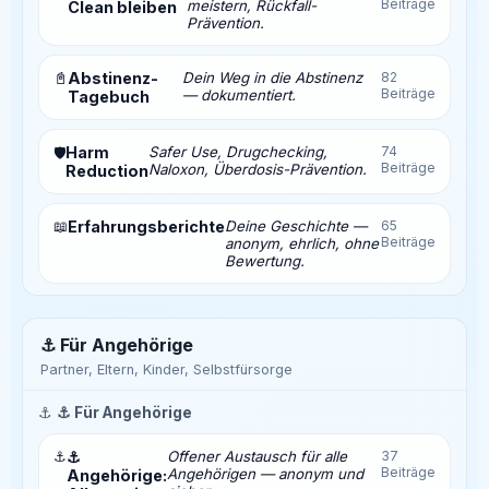
Beiträge
meistern, Rückfall-
Clean bleiben
Prävention.
📓
Abstinenz-
Dein Weg in die Abstinenz
82
Beiträge
— dokumentiert.
Tagebuch
Harm
Safer Use, Drugchecking,
74
🛡️
Beiträge
Naloxon, Überdosis-Prävention.
Reduction
📖
Erfahrungsberichte
Deine Geschichte —
65
Beiträge
anonym, ehrlich, ohne
Bewertung.
⚓ Für Angehörige
Partner, Eltern, Kinder, Selbstfürsorge
⚓
⚓ Für Angehörige
⚓
⚓
Offener Austausch für alle
37
Beiträge
Angehörigen — anonym und
Angehörige: