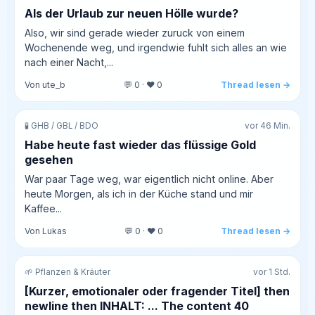
Als der Urlaub zur neuen Hölle wurde?
Also, wir sind gerade wieder zuruck von einem
Wochenende weg, und irgendwie fuhlt sich alles an wie
nach einer Nacht,...
Von ute_b
💬 0 · ❤️ 0
Thread lesen →
🧪 GHB / GBL / BDO
vor 46 Min.
Habe heute fast wieder das flüssige Gold
gesehen
War paar Tage weg, war eigentlich nicht online. Aber
heute Morgen, als ich in der Küche stand und mir
Kaffee...
Von Lukas
💬 0 · ❤️ 0
Thread lesen →
🌱 Pflanzen & Kräuter
vor 1 Std.
[Kurzer, emotionaler oder fragender Titel] then
newline then INHALT: ... The content 40