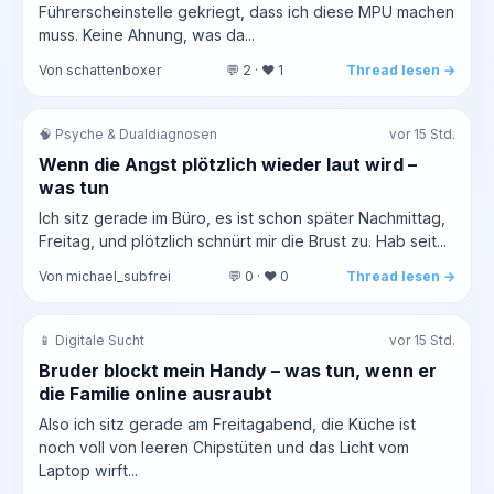
Führerscheinstelle gekriegt, dass ich diese MPU machen
muss. Keine Ahnung, was da...
Von schattenboxer
💬 2 · ❤️ 1
Thread lesen →
🧠 Psyche & Dualdiagnosen
vor 15 Std.
Wenn die Angst plötzlich wieder laut wird –
was tun
Ich sitz gerade im Büro, es ist schon später Nachmittag,
Freitag, und plötzlich schnürt mir die Brust zu. Hab seit...
Von michael_subfrei
💬 0 · ❤️ 0
Thread lesen →
📱 Digitale Sucht
vor 15 Std.
Bruder blockt mein Handy – was tun, wenn er
die Familie online ausraubt
Also ich sitz gerade am Freitagabend, die Küche ist
noch voll von leeren Chipstüten und das Licht vom
Laptop wirft...