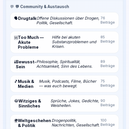
💬
💬 Community & Austausch
Drugtalk
Offene Diskussionen über Drogen,
76
🗣️
Beiträge
Politik, Gesellschaft.
Too Much —
Hilfe bei akuten
85
🆘
Beiträge
Substanzproblemen und
Akute
Krisen.
Probleme
Bewusst-
Philosophie, Spiritualität,
89
🕯️
Beiträge
Achtsamkeit, Sinn des Lebens.
Sein
🎵
Musik &
Musik, Podcasts, Filme, Bücher
75
Beiträge
— was euch bewegt.
Medien
😂
Witziges &
Sprüche, Jokes, Gedichte,
90
Beiträge
Weisheiten.
Sinnliches
Weltgeschehen
Drogenpolitik,
100
🌍
Beiträge
Nachrichten, Gesellschaft.
& Politik