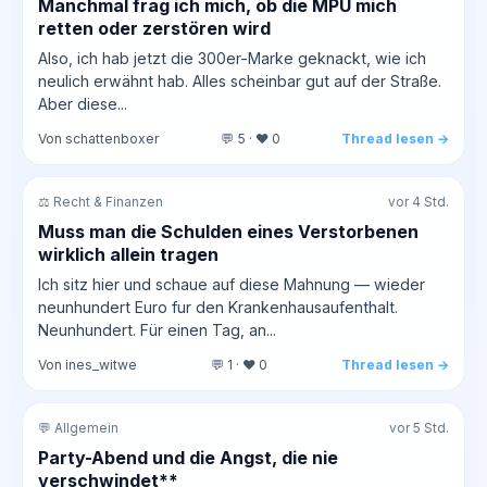
Manchmal frag ich mich, ob die MPU mich
retten oder zerstören wird
Also, ich hab jetzt die 300er-Marke geknackt, wie ich
neulich erwähnt hab. Alles scheinbar gut auf der Straße.
Aber diese...
Von schattenboxer
💬 5 · ❤️ 0
Thread lesen →
⚖️ Recht & Finanzen
vor 4 Std.
Muss man die Schulden eines Verstorbenen
wirklich allein tragen
Ich sitz hier und schaue auf diese Mahnung — wieder
neunhundert Euro fur den Krankenhausaufenthalt.
Neunhundert. Für einen Tag, an...
Von ines_witwe
💬 1 · ❤️ 0
Thread lesen →
💬 Allgemein
vor 5 Std.
Party-Abend und die Angst, die nie
verschwindet**