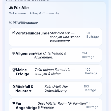
👥 Für Alle
Willkommen, Alltag & Community
👋
👋 Willkommen
👋
Vorstellungsrunde
Stell dich vor —
95
Beiträge
anonym und sicher.
Willkommen!
💬
Allgemein
Freie Unterhaltung &
194
Beiträge
Ankommen.
Meine
Teile deinen Fortschritt —
100
🏆
Beiträge
anonym & sicher.
Erfolge
🔄
Rückfall &
Kein Urteil. Nur
103
Beiträge
Unterstützung.
Neustart
❤️
Für
Geschützter Raum für Familien
113
Beiträge
& Freunde
Angehörige