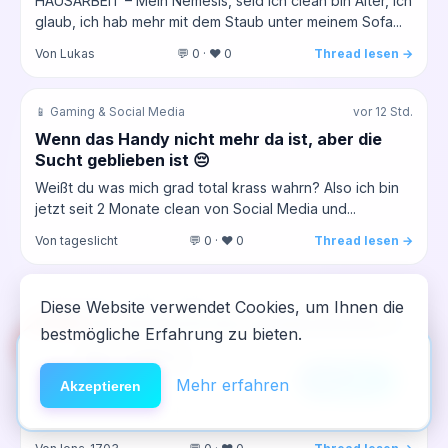
HAUSARBEIT – Mein Nemesis, seid ich clean bin Alter, ich
glaub, ich hab mehr mit dem Staub unter meinem Sofa...
Von Lukas
💬 0 · ❤️ 0
Thread lesen →
📱 Gaming & Social Media
vor 12 Std.
Wenn das Handy nicht mehr da ist, aber die
Sucht geblieben ist 😔
Weißt du was mich grad total krass wahrn? Also ich bin
jetzt seit 2 Monate clean von Social Media und...
Von tageslicht
💬 0 · ❤️ 0
Thread lesen →
🌀 Dissoziativa (DXM, Lachgas, PCP)
vor 12 Std.
Diese Website verwendet Cookies, um Ihnen die
DXM-Trip und danach das ständige Flackern –
bestmögliche Erfahrung zu bieten.
🆘
Hilfe
was geht mir da durch den Kopf
App installieren
Also ich hab neulich nach der Party, wo ich wieder zu
×
NeelixberliN auf dem Homescreen —
Anleitung
Mehr erfahren
Akzeptieren
viel getrunken hab, aus ’ner Flasche DXM geschlürft,
wie eine echte App.
weil...