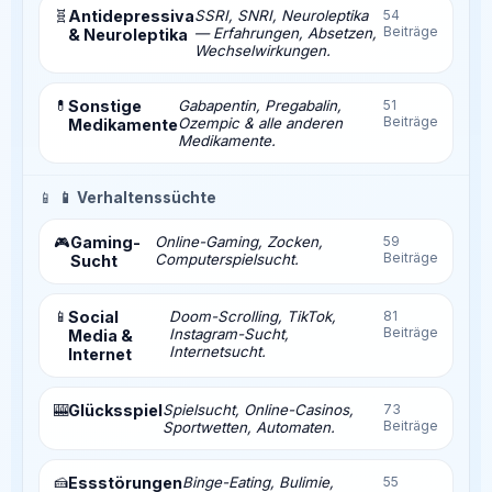
🧬
Antidepressiva
SSRI, SNRI, Neuroleptika
54
Beiträge
— Erfahrungen, Absetzen,
& Neuroleptika
Wechselwirkungen.
💊
Sonstige
Gabapentin, Pregabalin,
51
Beiträge
Ozempic & alle anderen
Medikamente
Medikamente.
📱
📱 Verhaltenssüchte
Gaming-
Online-Gaming, Zocken,
59
🎮
Beiträge
Computerspielsucht.
Sucht
📱
Social
Doom-Scrolling, TikTok,
81
Beiträge
Instagram-Sucht,
Media &
Internetsucht.
Internet
🎰
Glücksspiel
Spielsucht, Online-Casinos,
73
Beiträge
Sportwetten, Automaten.
🍰
Essstörungen
Binge-Eating, Bulimie,
55