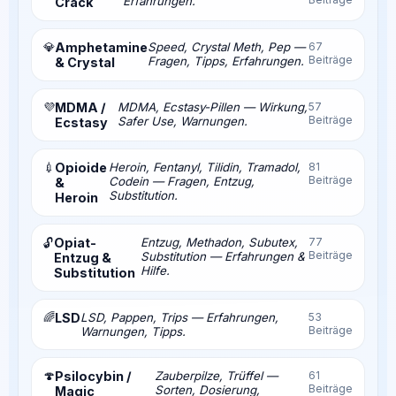
Erfahrungen.
Crack
💎
Amphetamine
Speed, Crystal Meth, Pep —
67
Beiträge
Fragen, Tipps, Erfahrungen.
& Crystal
💜
MDMA /
MDMA, Ecstasy-Pillen — Wirkung,
57
Beiträge
Safer Use, Warnungen.
Ecstasy
💉
Opioide
Heroin, Fentanyl, Tilidin, Tramadol,
81
Beiträge
Codein — Fragen, Entzug,
&
Substitution.
Heroin
Opiat-
Entzug, Methadon, Subutex,
77
🔓
Beiträge
Substitution — Erfahrungen &
Entzug &
Hilfe.
Substitution
🌈
LSD
LSD, Pappen, Trips — Erfahrungen,
53
Beiträge
Warnungen, Tipps.
🍄
Psilocybin /
Zauberpilze, Trüffel —
61
Beiträge
Sorten, Dosierung,
Magic