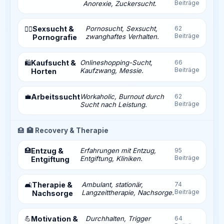
Beiträge
Anorexie, Zuckersucht.
Sexsucht &
Pornosucht, Sexsucht,
62
❤️‍🔥
Beiträge
zwanghaftes Verhalten.
Pornografie
Kaufsucht &
Onlineshopping-Sucht,
66
🛍️
Beiträge
Kaufzwang, Messie.
Horten
💼
Arbeitssucht
Workaholic, Burnout durch
62
Beiträge
Sucht nach Leistung.
🏥
🏥 Recovery & Therapie
🏥
Entzug &
Erfahrungen mit Entzug,
95
Beiträge
Entgiftung, Kliniken.
Entgiftung
Therapie &
Ambulant, stationär,
74
🛋️
Beiträge
Langzeittherapie, Nachsorge.
Nachsorge
💪
Motivation &
Durchhalten, Trigger
64