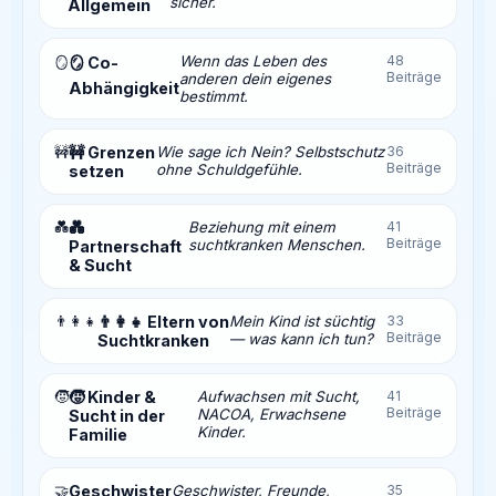
sicher.
Allgemein
Wenn das Leben des
48
🪞
🪞 Co-
Beiträge
anderen dein eigenes
Abhängigkeit
bestimmt.
🚧
🚧 Grenzen
Wie sage ich Nein? Selbstschutz
36
Beiträge
ohne Schuldgefühle.
setzen
💑
💑
Beziehung mit einem
41
Beiträge
suchtkranken Menschen.
Partnerschaft
& Sucht
👨‍👩‍👧
👨‍👩‍👧 Eltern von
Mein Kind ist süchtig
33
Beiträge
— was kann ich tun?
Suchtkranken
🧒
🧒 Kinder &
Aufwachsen mit Sucht,
41
Beiträge
NACOA, Erwachsene
Sucht in der
Kinder.
Familie
🤝
Geschwister
Geschwister, Freunde,
35