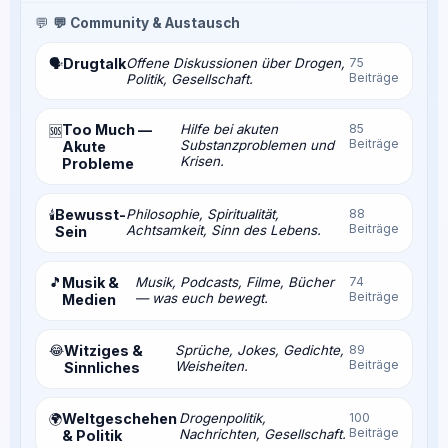
💬
💬 Community & Austausch
Drugtalk
Offene Diskussionen über Drogen,
75
🗣️
Beiträge
Politik, Gesellschaft.
Too Much —
Hilfe bei akuten
85
🆘
Beiträge
Substanzproblemen und
Akute
Krisen.
Probleme
Bewusst-
Philosophie, Spiritualität,
88
🕯️
Beiträge
Achtsamkeit, Sinn des Lebens.
Sein
🎵
Musik &
Musik, Podcasts, Filme, Bücher
74
Beiträge
— was euch bewegt.
Medien
😂
Witziges &
Sprüche, Jokes, Gedichte,
89
Beiträge
Weisheiten.
Sinnliches
Weltgeschehen
Drogenpolitik,
100
🌍
Beiträge
Nachrichten, Gesellschaft.
& Politik