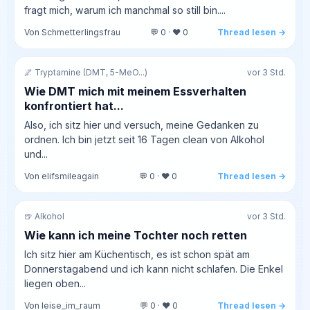
fragt mich, warum ich manchmal so still bin....
Von Schmetterlingsfrau
💬 0 · ❤️ 0
Thread lesen →
🌌 Tryptamine (DMT, 5-MeO...)
vor 3 Std.
Wie DMT mich mit meinem Essverhalten
konfrontiert hat...
Also, ich sitz hier und versuch, meine Gedanken zu
ordnen. Ich bin jetzt seit 16 Tagen clean von Alkohol
und...
Von elifsmileagain
💬 0 · ❤️ 0
Thread lesen →
🍺 Alkohol
vor 3 Std.
Wie kann ich meine Tochter noch retten
Ich sitz hier am Küchentisch, es ist schon spät am
Donnerstagabend und ich kann nicht schlafen. Die Enkel
liegen oben...
Von leise_im_raum
💬 0 · ❤️ 0
Thread lesen →