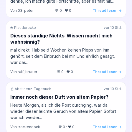
denke, ich mache gute Fortschritte, aber es fällt mir...
Von 03_peter
💬 0 · ❤️ 0
Thread lesen →
☕ Plauderecke
vor 10 Std.
Dieses ständige Nichts-Wissen macht mich
wahnsinnig?
mal direkt, Hab seid Wochen keinen Pieps von ihm
gehört, seit dem Einbruch bei mir. Und ehrlich gesagt,
war das...
Von ralf_bruder
💬 0 · ❤️ 0
Thread lesen →
📓 Abstinenz-Tagebuch
vor 10 Std.
Immer noch dieser Duft von altem Papier?
Heute Morgen, als ich die Post durchging, war da
wieder dieser leichte Geruch von altem Papier. Sofort
war ich wieder...
Von trockendock
💬 0 · ❤️ 0
Thread lesen →