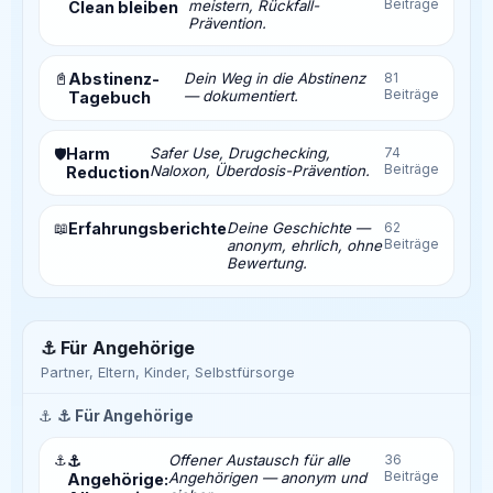
Beiträge
meistern, Rückfall-
Clean bleiben
Prävention.
📓
Abstinenz-
Dein Weg in die Abstinenz
81
Beiträge
— dokumentiert.
Tagebuch
Harm
Safer Use, Drugchecking,
74
🛡️
Beiträge
Naloxon, Überdosis-Prävention.
Reduction
📖
Erfahrungsberichte
Deine Geschichte —
62
Beiträge
anonym, ehrlich, ohne
Bewertung.
⚓ Für Angehörige
Partner, Eltern, Kinder, Selbstfürsorge
⚓
⚓ Für Angehörige
⚓
⚓
Offener Austausch für alle
36
Beiträge
Angehörigen — anonym und
Angehörige: