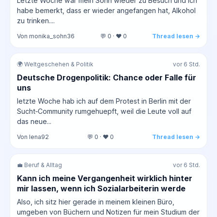
Letzte Woche war mein Sohn wieder zu Besuch und ich
habe bemerkt, dass er wieder angefangen hat, Alkohol
zu trinken....
Von monika_sohn36
💬 0 · ❤️ 0
Thread lesen →
🌍 Weltgeschehen & Politik
vor 6 Std.
Deutsche Drogenpolitik: Chance oder Falle für
uns
letzte Woche hab ich auf dem Protest in Berlin mit der
Sucht‑Community rumgehuepft, weil die Leute voll auf
das neue...
Von lena92
💬 0 · ❤️ 0
Thread lesen →
💼 Beruf & Alltag
vor 6 Std.
Kann ich meine Vergangenheit wirklich hinter
mir lassen, wenn ich Sozialarbeiterin werde
Also, ich sitz hier gerade in meinem kleinen Büro,
umgeben von Büchern und Notizen für mein Studium der