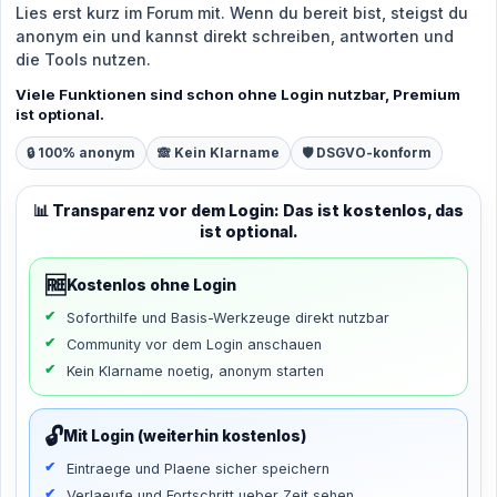
Lies erst kurz im Forum mit. Wenn du bereit bist, steigst du
anonym ein und kannst direkt schreiben, antworten und
die Tools nutzen.
Viele Funktionen sind schon ohne Login nutzbar, Premium
ist optional.
🔒 100% anonym
🙈 Kein Klarname
🛡️ DSGVO-konform
📊 Transparenz vor dem Login: Das ist kostenlos, das
ist optional.
🆓
Kostenlos ohne Login
Soforthilfe und Basis-Werkzeuge direkt nutzbar
Community vor dem Login anschauen
Kein Klarname noetig, anonym starten
🔓
Mit Login (weiterhin kostenlos)
Eintraege und Plaene sicher speichern
Verlaeufe und Fortschritt ueber Zeit sehen