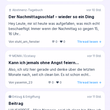
📓 Abstinenz-Tagebuch
vor 10 Std.
Der Nachmittagsschlaf – wieder so ein Ding
Hey Leute, mir ist heute was aufgefallen, was mich echt
beschaeftigt. Immer wenn der Nachmittag so gegen 15,
16 Uhr...
Von stuhl_am_fenster
💬 0 · ❤️ 0
Thread lesen →
💜 MDMA / Ecstasy
vor 11 Std.
Kann ich jemals ohne Angst feiern...
Also, ich sitz hier gerade und denke über die letzten
Monate nach, seit ich clean bin. Es ist schon echt...
Von yasemin_23
💬 0 · ❤️ 0
Thread lesen →
🏥 Entzug & Entgiftung
vor 11 Std.
Beitrag