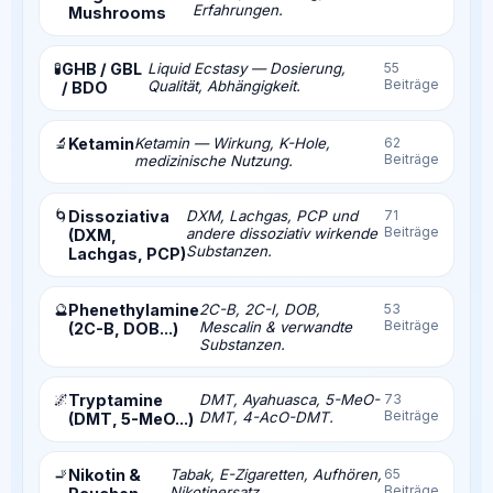
Erfahrungen.
Mushrooms
🧪
GHB / GBL
Liquid Ecstasy — Dosierung,
55
Beiträge
Qualität, Abhängigkeit.
/ BDO
🔬
Ketamin
Ketamin — Wirkung, K-Hole,
62
Beiträge
medizinische Nutzung.
🌀
Dissoziativa
DXM, Lachgas, PCP und
71
Beiträge
andere dissoziativ wirkende
(DXM,
Substanzen.
Lachgas, PCP)
🔮
Phenethylamine
2C-B, 2C-I, DOB,
53
Beiträge
Mescalin & verwandte
(2C-B, DOB...)
Substanzen.
🌌
Tryptamine
DMT, Ayahuasca, 5-MeO-
73
Beiträge
DMT, 4-AcO-DMT.
(DMT, 5-MeO...)
🚬
Nikotin &
Tabak, E-Zigaretten, Aufhören,
65
Beiträge
Nikotinersatz.