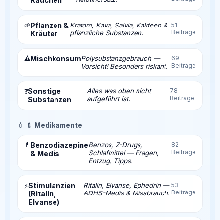
Rauchen
🌱
Pflanzen &
Kratom, Kava, Salvia, Kakteen &
51
Beiträge
pflanzliche Substanzen.
Kräuter
⚠️
Mischkonsum
Polysubstanzgebrauch —
69
Beiträge
Vorsicht! Besonders riskant.
Sonstige
Alles was oben nicht
78
❓
Beiträge
aufgeführt ist.
Substanzen
💉
💉 Medikamente
💊
Benzodiazepine
Benzos, Z-Drugs,
82
Beiträge
Schlafmittel — Fragen,
& Medis
Entzug, Tipps.
Stimulanzien
Ritalin, Elvanse, Ephedrin —
53
⚡
Beiträge
ADHS-Medis & Missbrauch.
(Ritalin,
Elvanse)