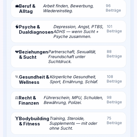
💼
Beruf &
Arbeit finden, Bewerbung,
96
Beiträge
Wiedereinstieg.
Alltag
🧠
Psyche &
Depression, Angst, PTBS,
101
Beiträge
ADHS — wenn Sucht +
Dualdiagnosen
Psyche zusammen.
💔
Beziehungen
Partnerschaft, Sexualität,
88
Beiträge
Freundschaft unter
& Sucht
Suchtdruck.
🏃
Gesundheit &
Körperliche Gesundheit,
108
Beiträge
Sport, Ernährung, Schlaf.
Wellness
⚖️
Recht &
Führerschein, MPU, Schulden,
98
Beiträge
Bewährung, Polizei.
Finanzen
Bodybuilding
Training, Steroide,
75
🏋️
Beiträge
Supplements — mit oder
& Fitness
ohne Sucht.