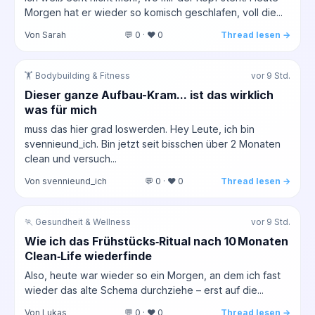
Morgen hat er wieder so komisch geschlafen, voll die...
Von Sarah
💬 0 · ❤️ 0
Thread lesen →
🏋️ Bodybuilding & Fitness
vor 9 Std.
Dieser ganze Aufbau-Kram... ist das wirklich
was für mich
muss das hier grad loswerden. Hey Leute, ich bin
svennieund_ich. Bin jetzt seit bisschen über 2 Monaten
clean und versuch...
Von svennieund_ich
💬 0 · ❤️ 0
Thread lesen →
🏃 Gesundheit & Wellness
vor 9 Std.
Wie ich das Frühstücks‑Ritual nach 10 Monaten
Clean‑Life wiederfinde
Also, heute war wieder so ein Morgen, an dem ich fast
wieder das alte Schema durchziehe – erst auf die...
Von Lukas
💬 0 · ❤️ 0
Thread lesen →