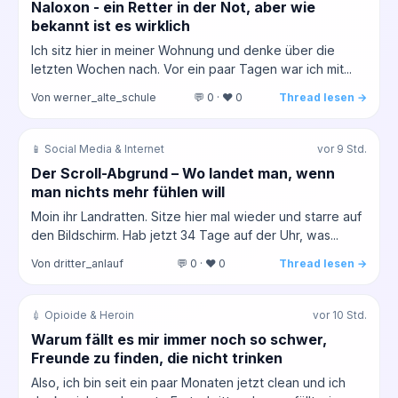
Naloxon - ein Retter in der Not, aber wie
bekannt ist es wirklich
Ich sitz hier in meiner Wohnung und denke über die
letzten Wochen nach. Vor ein paar Tagen war ich mit...
Von werner_alte_schule
💬 0 · ❤️ 0
Thread lesen →
📱 Social Media & Internet
vor 9 Std.
Der Scroll-Abgrund – Wo landet man, wenn
man nichts mehr fühlen will
Moin ihr Landratten. Sitze hier mal wieder und starre auf
den Bildschirm. Hab jetzt 34 Tage auf der Uhr, was...
Von dritter_anlauf
💬 0 · ❤️ 0
Thread lesen →
💉 Opioide & Heroin
vor 10 Std.
Warum fällt es mir immer noch so schwer,
Freunde zu finden, die nicht trinken
Also, ich bin seit ein paar Monaten jetzt clean und ich