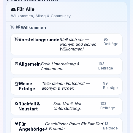
👥 Für Alle
Willkommen, Alltag & Community
👋
👋 Willkommen
👋
Vorstellungsrunde
Stell dich vor —
95
Beiträge
anonym und sicher.
Willkommen!
💬
Allgemein
Freie Unterhaltung &
193
Beiträge
Ankommen.
Meine
Teile deinen Fortschritt —
99
🏆
Beiträge
anonym & sicher.
Erfolge
🔄
Rückfall &
Kein Urteil. Nur
102
Beiträge
Unterstützung.
Neustart
❤️
Für
Geschützter Raum für Familien
113
Beiträge
& Freunde
Angehörige