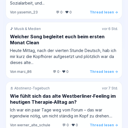
Sozialarbeit, und...
Von yasemin_23
💬 0 · ❤️ 0
Thread lesen →
🎵 Musik & Medien
vor 6 Std.
Welcher Song begleitet euch beim ersten
Monat Clean
Heute Mittag, nach der vierten Stunde Deutsch, hab ich
mir kurz die Kopfhörer aufgesetzt und plötzlich war da
dieses alte...
Von marc_86
💬 0 · ❤️ 0
Thread lesen →
📓 Abstinenz-Tagebuch
vor 7 Std.
Wie fühlt sich das alte Westberliner‑Feeling im
heutigen Therapie‑Alltag an?
Ich war ein paar Tage weg vom Forum – das war
irgendwie nötig, um nicht ständig im Kopf zu drehen....
Von werner_alte_schule
💬 0 · ❤️ 0
Thread lesen →