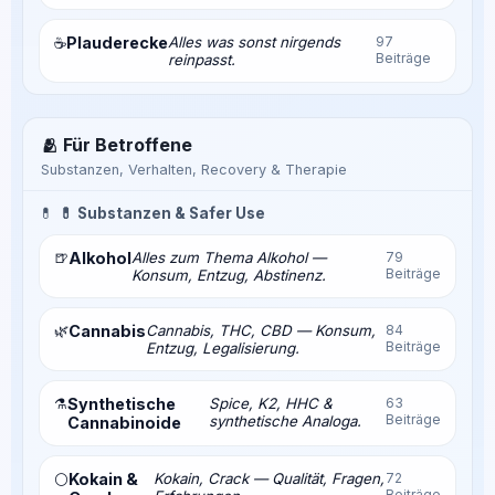
Plauderecke
Alles was sonst nirgends
97
☕
Beiträge
reinpasst.
🫂 Für Betroffene
Substanzen, Verhalten, Recovery & Therapie
💊
💊 Substanzen & Safer Use
🍺
Alkohol
Alles zum Thema Alkohol —
79
Beiträge
Konsum, Entzug, Abstinenz.
🌿
Cannabis
Cannabis, THC, CBD — Konsum,
84
Beiträge
Entzug, Legalisierung.
⚗️
Synthetische
Spice, K2, HHC &
63
Beiträge
synthetische Analoga.
Cannabinoide
Kokain &
Kokain, Crack — Qualität, Fragen,
72
⚪
Beiträge