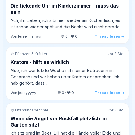
Die tickende Uhr im Kinderzimmer – muss das
sein
Ach, ihr Lieben, ich sitz hier wieder am Küchentisch, es
ist schon wieder spät und die Nacht wird nicht gerade...
Von leise_im_raum
💬 0 · ❤️ 0
Thread lesen →
🌱 Pflanzen & Kräuter
vor 3 Std.
Kratom - hilft es wirklich
Also, ich war letzte Woche mit meiner Betreuerin im
Gesprach und wir haben uber Kratom gesprochen. Ich
hab gehört, dass...
Von jessyyyyy
💬 0 · ❤️ 0
Thread lesen →
📖 Erfahrungsberichte
vor 3 Std.
Wenn die Angst vor Rückfall plötzlich im
Garten sitzt
Ich sitz grad im Beet, Lilli hat die Hände voller Erde und