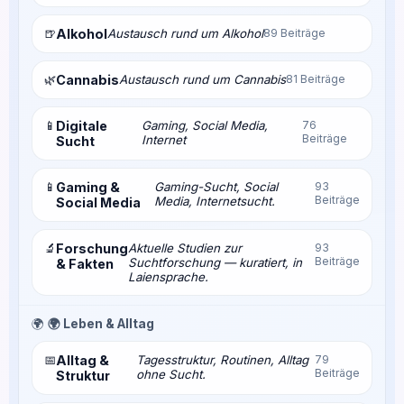
🍺
Alkohol
Austausch rund um Alkohol
89 Beiträge
🌿
Cannabis
Austausch rund um Cannabis
81 Beiträge
📱
Digitale
Gaming, Social Media,
76
Beiträge
Internet
Sucht
📱
Gaming &
Gaming-Sucht, Social
93
Beiträge
Media, Internetsucht.
Social Media
🔬
Forschung
Aktuelle Studien zur
93
Beiträge
Suchtforschung — kuratiert, in
& Fakten
Laiensprache.
🌍
🌍 Leben & Alltag
📅
Alltag &
Tagesstruktur, Routinen, Alltag
79
Beiträge
ohne Sucht.
Struktur