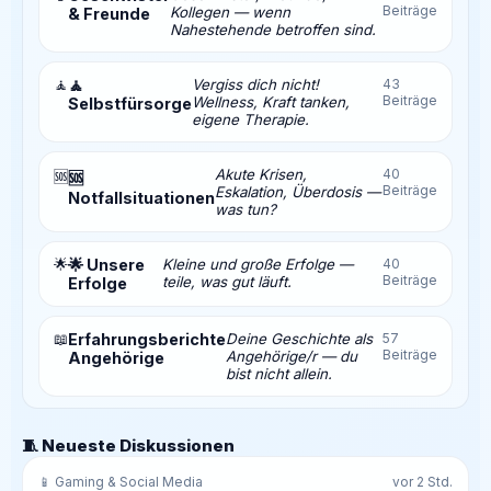
Beiträge
Kollegen — wenn
& Freunde
Nahestehende betroffen sind.
🧘
🧘
Vergiss dich nicht!
43
Beiträge
Wellness, Kraft tanken,
Selbstfürsorge
eigene Therapie.
Akute Krisen,
40
🆘
🆘
Beiträge
Eskalation, Überdosis —
Notfallsituationen
was tun?
🌟
🌟 Unsere
Kleine und große Erfolge —
40
Beiträge
teile, was gut läuft.
Erfolge
📖
Erfahrungsberichte
Deine Geschichte als
57
Beiträge
Angehörige/r — du
Angehörige
bist nicht allein.
🧵 Neueste Diskussionen
📱 Gaming & Social Media
vor 2 Std.