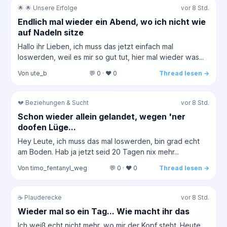
🌟 🌟 Unsere Erfolge
vor 8 Std.
Endlich mal wieder ein Abend, wo ich nicht wie
auf Nadeln sitze
Hallo ihr Lieben, ich muss das jetzt einfach mal
loswerden, weil es mir so gut tut, hier mal wieder was...
Von ute_b
💬 0 · ❤️ 0
Thread lesen →
💔 Beziehungen & Sucht
vor 8 Std.
Schon wieder allein gelandet, wegen 'ner
doofen Lüge...
Hey Leute, ich muss das mal loswerden, bin grad echt
am Boden. Hab ja jetzt seid 20 Tagen nix mehr...
Von timo_fentanyl_weg
💬 0 · ❤️ 0
Thread lesen →
☕ Plauderecke
vor 8 Std.
Wieder mal so ein Tag... Wie macht ihr das
Ich weiß echt nicht mehr, wo mir der Kopf steht. Heute