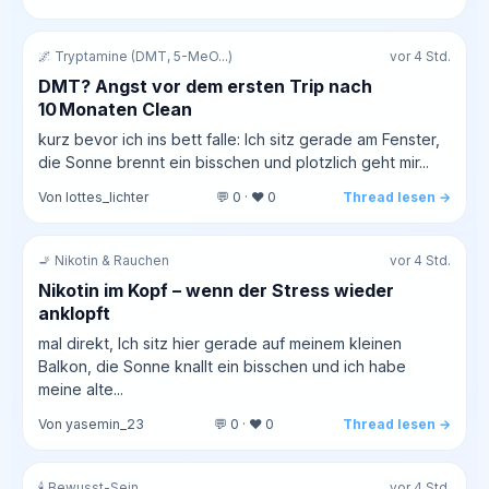
🌌 Tryptamine (DMT, 5-MeO...)
vor 4 Std.
DMT? Angst vor dem ersten Trip nach
10 Monaten Clean
kurz bevor ich ins bett falle: Ich sitz gerade am Fenster,
die Sonne brennt ein bisschen und plotzlich geht mir...
Von lottes_lichter
💬 0 · ❤️ 0
Thread lesen →
🚬 Nikotin & Rauchen
vor 4 Std.
Nikotin im Kopf – wenn der Stress wieder
anklopft
mal direkt, Ich sitz hier gerade auf meinem kleinen
Balkon, die Sonne knallt ein bisschen und ich habe
meine alte...
Von yasemin_23
💬 0 · ❤️ 0
Thread lesen →
🕯️ Bewusst-Sein
vor 4 Std.