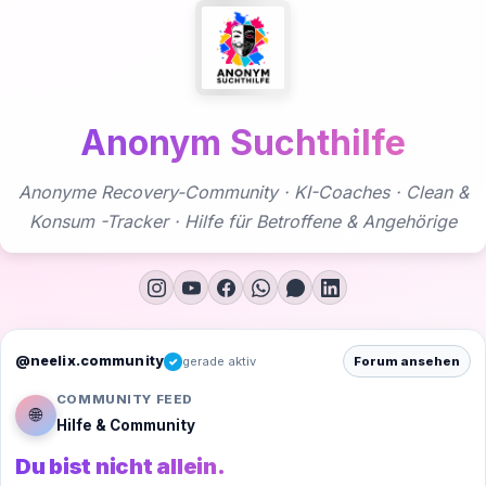
Zum
Inhalt
springen
Anonym Suchthilfe
Anonyme Recovery-Community · KI-Coaches · Clean &
Konsum -Tracker · Hilfe für Betroffene & Angehörige
@neelix.community
gerade aktiv
Forum ansehen
✓
COMMUNITY FEED
🌐
Hilfe & Community
Du bist nicht allein.