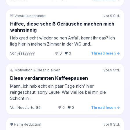
👋 Vorstellungsrunde
vor 9 Std.
Hilfee, diese scheiß Geräusche machen mich
wahnsinnig
Hab grad echt wieder so nen Anfall, kennt ihr das? Ich
lieg hier in meinem Zimmer in der WG und...
Von jessyyyyy
💬 0 · ❤️ 0
Thread lesen →
💪 Motivation & Clean bleiben
vor 9 Std.
Diese verdammten Kaffeepausen
Mann, ich hab echt ein paar Tage nich' hier
reingeschaut, sorry Leute. War viel los bei mir, die
Schicht in...
Von Neustarter85
💬 0 · ❤️ 0
Thread lesen →
🛡️ Harm Reduction
vor 9 Std.