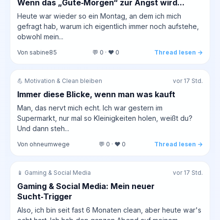
Wenn das „Gute‑Morgen“ zur Angst wird...
Heute war wieder so ein Montag, an dem ich mich
gefragt hab, warum ich eigentlich immer noch aufstehe,
obwohl mein...
Von sabine85
💬 0 · ❤️ 0
Thread lesen →
💪 Motivation & Clean bleiben
vor 17 Std.
Immer diese Blicke, wenn man was kauft
Man, das nervt mich echt. Ich war gestern im
Supermarkt, nur mal so Kleinigkeiten holen, weißt du?
Und dann steh...
Von ohneumwege
💬 0 · ❤️ 0
Thread lesen →
📱 Gaming & Social Media
vor 17 Std.
Gaming & Social Media: Mein neuer
Sucht‑Trigger
Also, ich bin seit fast 6 Monaten clean, aber heute war's