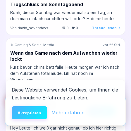
Trugschluss am Sonntagabend
Boah, dieser Sonntag war wieder mal so ein Tag, an
dem man einfach nur chillen will, oder? Hab mir heute...
Von david_sevendays
💬 0 · ❤️ 0
Thread lesen →
📱 Gaming & Social Media
vor 22 Std.
Wenn das Game nach dem Aufwachen wieder
lockt
kurz bevor ich ins bett falle: Heute morgen war ich nach
dem Aufstehen total müde, Lilli hat noch im
Wohnzimmer...
Von Schmetterlingsfrau
💬 0 · ❤️ 0
Thread lesen →
Diese Website verwendet Cookies, um Ihnen die
bestmögliche Erfahrung zu bieten.
🆘
Hilfe
App installieren
💊 Benzodiazepine & Medis
vor 23 Std.
×
NeelixberliN auf dem Homescreen —
Anleitung
Mehr erfahren
Akzeptieren
Diese Panikattacken machen mich fertig...
wie eine echte App.
seitdem ich auf Benzos verzichte
Hey Leute, ich weiß gar nicht genau, ob ich hier richtig