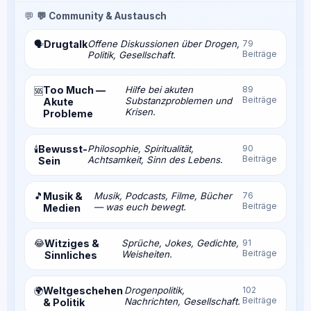
💬
💬 Community & Austausch
Drugtalk
Offene Diskussionen über Drogen,
79
🗣️
Beiträge
Politik, Gesellschaft.
Too Much —
Hilfe bei akuten
89
🆘
Beiträge
Substanzproblemen und
Akute
Krisen.
Probleme
Bewusst-
Philosophie, Spiritualität,
90
🕯️
Beiträge
Achtsamkeit, Sinn des Lebens.
Sein
🎵
Musik &
Musik, Podcasts, Filme, Bücher
76
Beiträge
— was euch bewegt.
Medien
😂
Witziges &
Sprüche, Jokes, Gedichte,
91
Beiträge
Weisheiten.
Sinnliches
Weltgeschehen
Drogenpolitik,
102
🌍
Beiträge
Nachrichten, Gesellschaft.
& Politik