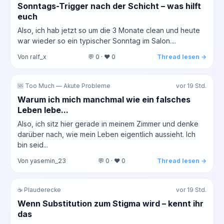
Sonntags-Trigger nach der Schicht – was hilft
euch
Also, ich hab jetzt so um die 3 Monate clean und heute
war wieder so ein typischer Sonntag im Salon....
Von ralf_x
💬 0 · ❤️ 0
Thread lesen →
🆘 Too Much — Akute Probleme
vor 19 Std.
Warum ich mich manchmal wie ein falsches
Leben lebe...
Also, ich sitz hier gerade in meinem Zimmer und denke
darüber nach, wie mein Leben eigentlich aussieht. Ich
bin seid...
Von yasemin_23
💬 0 · ❤️ 0
Thread lesen →
☕ Plauderecke
vor 19 Std.
Wenn Substitution zum Stigma wird – kennt ihr
das