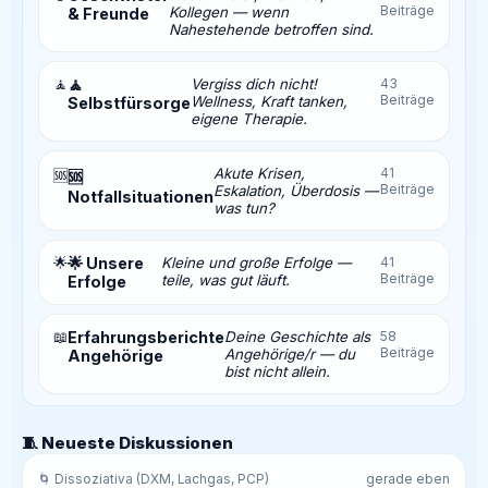
Beiträge
Kollegen — wenn
& Freunde
Nahestehende betroffen sind.
🧘
🧘
Vergiss dich nicht!
43
Beiträge
Wellness, Kraft tanken,
Selbstfürsorge
eigene Therapie.
Akute Krisen,
41
🆘
🆘
Beiträge
Eskalation, Überdosis —
Notfallsituationen
was tun?
🌟
🌟 Unsere
Kleine und große Erfolge —
41
Beiträge
teile, was gut läuft.
Erfolge
📖
Erfahrungsberichte
Deine Geschichte als
58
Beiträge
Angehörige/r — du
Angehörige
bist nicht allein.
🧵 Neueste Diskussionen
🌀 Dissoziativa (DXM, Lachgas, PCP)
gerade eben