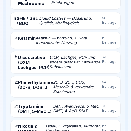
Erfahrungen.
Mushrooms
🧪
GHB / GBL
Liquid Ecstasy — Dosierung,
56
Beiträge
Qualität, Abhängigkeit.
/ BDO
🔬
Ketamin
Ketamin — Wirkung, K-Hole,
63
Beiträge
medizinische Nutzung.
🌀
Dissoziativa
DXM, Lachgas, PCP und
74
Beiträge
andere dissoziativ wirkende
(DXM,
Substanzen.
Lachgas, PCP)
🔮
Phenethylamine
2C-B, 2C-I, DOB,
54
Beiträge
Mescalin & verwandte
(2C-B, DOB...)
Substanzen.
🌌
Tryptamine
DMT, Ayahuasca, 5-MeO-
75
Beiträge
DMT, 4-AcO-DMT.
(DMT, 5-MeO...)
🚬
Nikotin &
Tabak, E-Zigaretten, Aufhören,
66
Beiträge
Nikotinersatz.