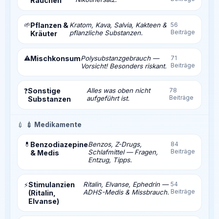
Rauchen
🌱
Pflanzen &
Kratom, Kava, Salvia, Kakteen &
56
Beiträge
pflanzliche Substanzen.
Kräuter
⚠️
Mischkonsum
Polysubstanzgebrauch —
71
Beiträge
Vorsicht! Besonders riskant.
Sonstige
Alles was oben nicht
78
❓
Beiträge
aufgeführt ist.
Substanzen
💉
💉 Medikamente
💊
Benzodiazepine
Benzos, Z-Drugs,
84
Beiträge
Schlafmittel — Fragen,
& Medis
Entzug, Tipps.
Stimulanzien
Ritalin, Elvanse, Ephedrin —
54
⚡
Beiträge
ADHS-Medis & Missbrauch.
(Ritalin,
Elvanse)