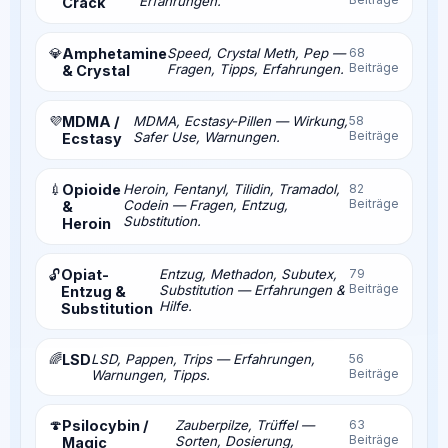
Erfahrungen.
Crack
💎
Amphetamine
Speed, Crystal Meth, Pep —
68
Beiträge
Fragen, Tipps, Erfahrungen.
& Crystal
💜
MDMA /
MDMA, Ecstasy-Pillen — Wirkung,
58
Beiträge
Safer Use, Warnungen.
Ecstasy
💉
Opioide
Heroin, Fentanyl, Tilidin, Tramadol,
82
Beiträge
Codein — Fragen, Entzug,
&
Substitution.
Heroin
Opiat-
Entzug, Methadon, Subutex,
79
🔓
Beiträge
Substitution — Erfahrungen &
Entzug &
Hilfe.
Substitution
🌈
LSD
LSD, Pappen, Trips — Erfahrungen,
56
Beiträge
Warnungen, Tipps.
🍄
Psilocybin /
Zauberpilze, Trüffel —
63
Beiträge
Sorten, Dosierung,
Magic