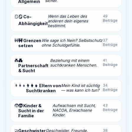
sicher.
Allgemein
Wenn das Leben des
49
🪞
🪞 Co-
Beiträge
anderen dein eigenes
Abhängigkeit
bestimmt.
🚧
🚧 Grenzen
Wie sage ich Nein? Selbstschutz
37
Beiträge
ohne Schuldgefühle.
setzen
💑
💑
Beziehung mit einem
41
Beiträge
suchtkranken Menschen.
Partnerschaft
& Sucht
👨‍👩‍👧
👨‍👩‍👧 Eltern von
Mein Kind ist süchtig
34
Beiträge
— was kann ich tun?
Suchtkranken
🧒
🧒 Kinder &
Aufwachsen mit Sucht,
43
Beiträge
NACOA, Erwachsene
Sucht in der
Kinder.
Familie
🤝
Geschwister
Geschwister, Freunde,
38