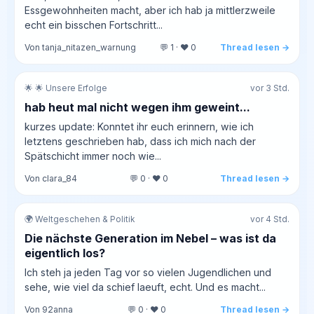
Essgewohnheiten macht, aber ich hab ja mittlerzweile
echt ein bisschen Fortschritt...
Von tanja_nitazen_warnung
💬 1 · ❤️ 0
Thread lesen →
🌟 🌟 Unsere Erfolge
vor 3 Std.
hab heut mal nicht wegen ihm geweint...
kurzes update: Konntet ihr euch erinnern, wie ich
letztens geschrieben hab, dass ich mich nach der
Spätschicht immer noch wie...
Von clara_84
💬 0 · ❤️ 0
Thread lesen →
🌍 Weltgeschehen & Politik
vor 4 Std.
Die nächste Generation im Nebel – was ist da
eigentlich los?
Ich steh ja jeden Tag vor so vielen Jugendlichen und
sehe, wie viel da schief laeuft, echt. Und es macht...
Von 92anna
💬 0 · ❤️ 0
Thread lesen →