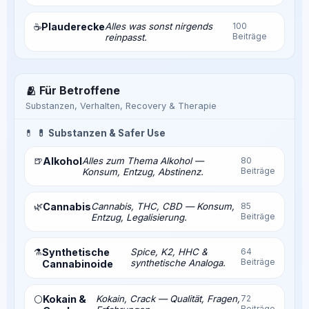
Plauderecke
Alles was sonst nirgends
100
☕
Beiträge
reinpasst.
🫂 Für Betroffene
Substanzen, Verhalten, Recovery & Therapie
💊
💊 Substanzen & Safer Use
🍺
Alkohol
Alles zum Thema Alkohol —
80
Beiträge
Konsum, Entzug, Abstinenz.
🌿
Cannabis
Cannabis, THC, CBD — Konsum,
85
Beiträge
Entzug, Legalisierung.
⚗️
Synthetische
Spice, K2, HHC &
64
Beiträge
synthetische Analoga.
Cannabinoide
Kokain &
Kokain, Crack — Qualität, Fragen,
72
⚪
Beiträge