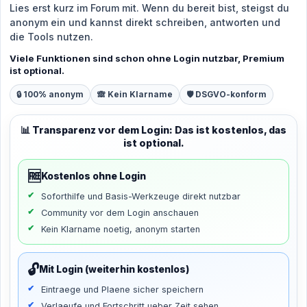
Lies erst kurz im Forum mit. Wenn du bereit bist, steigst du
anonym ein und kannst direkt schreiben, antworten und
die Tools nutzen.
Viele Funktionen sind schon ohne Login nutzbar, Premium
ist optional.
🔒 100% anonym
🙈 Kein Klarname
🛡️ DSGVO-konform
📊 Transparenz vor dem Login: Das ist kostenlos, das
ist optional.
🆓
Kostenlos ohne Login
Soforthilfe und Basis-Werkzeuge direkt nutzbar
Community vor dem Login anschauen
Kein Klarname noetig, anonym starten
🔓
Mit Login (weiterhin kostenlos)
Eintraege und Plaene sicher speichern
Verlaeufe und Fortschritt ueber Zeit sehen