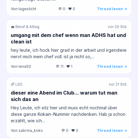
Von tageslicht
💬 0 · ❤️ 0
Thread lesen →
💼 Beruf & Alltag
vor 20 Std.
umgang mit dem chef wenn man ADHS hat und
clean ist
hey leute, ich hock hier grad in der arbeit und irgendwie
nervt mich mein chef voll. ist ja nicht so,...
Von lena92
💬 11 · ❤️ 1
Thread lesen →
🌈 LSD
vor 21 Std.
dieser eine Abend im Club... warum tut man
sich das an
Hey Leute, ich sitz hier und muss echt nochmal über
diese ganze Kokain-Nummer nachdenken. Hab ja schon
erzählt, wie ich...
Von sabrina_koks
💬 0 · ❤️ 0
Thread lesen →