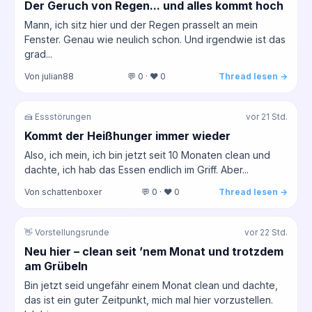
Der Geruch von Regen... und alles kommt hoch
Mann, ich sitz hier und der Regen prasselt an mein
Fenster. Genau wie neulich schon. Und irgendwie ist das
grad...
Von julian88
💬 0 · ❤️ 0
Thread lesen →
🍰 Essstörungen
vor 21 Std.
Kommt der Heißhunger immer wieder
Also, ich mein, ich bin jetzt seit 10 Monaten clean und
dachte, ich hab das Essen endlich im Griff. Aber...
Von schattenboxer
💬 0 · ❤️ 0
Thread lesen →
👋 Vorstellungsrunde
vor 22 Std.
Neu hier – clean seit ’nem Monat und trotzdem
am Grübeln
Bin jetzt seid ungefähr einem Monat clean und dachte,
das ist ein guter Zeitpunkt, mich mal hier vorzustellen.