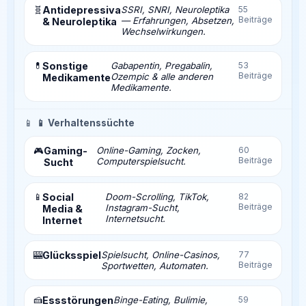
🧬
Antidepressiva
SSRI, SNRI, Neuroleptika
55
Beiträge
— Erfahrungen, Absetzen,
& Neuroleptika
Wechselwirkungen.
💊
Sonstige
Gabapentin, Pregabalin,
53
Beiträge
Ozempic & alle anderen
Medikamente
Medikamente.
📱
📱 Verhaltenssüchte
Gaming-
Online-Gaming, Zocken,
60
🎮
Beiträge
Computerspielsucht.
Sucht
📱
Social
Doom-Scrolling, TikTok,
82
Beiträge
Instagram-Sucht,
Media &
Internetsucht.
Internet
🎰
Glücksspiel
Spielsucht, Online-Casinos,
77
Beiträge
Sportwetten, Automaten.
🍰
Essstörungen
Binge-Eating, Bulimie,
59