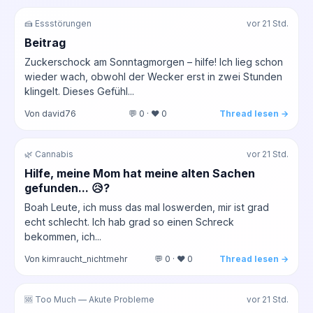
🍰 Essstörungen
vor 21 Std.
Beitrag
Zuckerschock am Sonntagmorgen – hilfe! Ich lieg schon
wieder wach, obwohl der Wecker erst in zwei Stunden
klingelt. Dieses Gefühl...
Von david76
💬 0 · ❤️ 0
Thread lesen →
🌿 Cannabis
vor 21 Std.
Hilfe, meine Mom hat meine alten Sachen
gefunden... 😥?
Boah Leute, ich muss das mal loswerden, mir ist grad
echt schlecht. Ich hab grad so einen Schreck
bekommen, ich...
Von kimraucht_nichtmehr
💬 0 · ❤️ 0
Thread lesen →
🆘 Too Much — Akute Probleme
vor 21 Std.