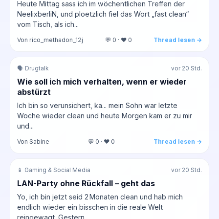
Heute Mittag sass ich im wöchentlichen Treffen der
NeelixberliN, und ploetzlich fiel das Wort „fast clean“
vom Tisch, als ich...
Von rico_methadon_12j
💬 0 · ❤️ 0
Thread lesen →
🗣️ Drugtalk
vor 20 Std.
Wie soll ich mich verhalten, wenn er wieder
abstürzt
Ich bin so verunsichert, ka... mein Sohn war letzte
Woche wieder clean und heute Morgen kam er zu mir
und...
Von Sabine
💬 0 · ❤️ 0
Thread lesen →
📱 Gaming & Social Media
vor 20 Std.
LAN-Party ohne Rückfall – geht das
Yo, ich bin jetzt seid 2 Monaten clean und hab mich
endlich wieder ein bisschen in die reale Welt
reingewagt. Gestern...