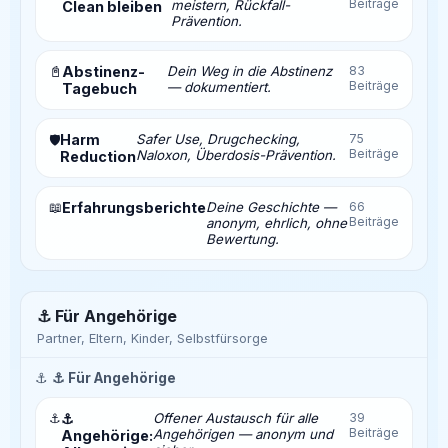
Beiträge
meistern, Rückfall-
Clean bleiben
Prävention.
📓
Abstinenz-
Dein Weg in die Abstinenz
83
Beiträge
— dokumentiert.
Tagebuch
Harm
Safer Use, Drugchecking,
75
🛡️
Beiträge
Naloxon, Überdosis-Prävention.
Reduction
📖
Erfahrungsberichte
Deine Geschichte —
66
Beiträge
anonym, ehrlich, ohne
Bewertung.
⚓ Für Angehörige
Partner, Eltern, Kinder, Selbstfürsorge
⚓
⚓ Für Angehörige
⚓
⚓
Offener Austausch für alle
39
Beiträge
Angehörigen — anonym und
Angehörige: