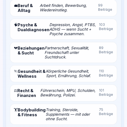
💼
Beruf &
Arbeit finden, Bewerbung,
99
Beiträge
Wiedereinstieg.
Alltag
🧠
Psyche &
Depression, Angst, PTBS,
103
Beiträge
ADHS — wenn Sucht +
Dualdiagnosen
Psyche zusammen.
💔
Beziehungen
Partnerschaft, Sexualität,
89
Beiträge
Freundschaft unter
& Sucht
Suchtdruck.
🏃
Gesundheit &
Körperliche Gesundheit,
110
Beiträge
Sport, Ernährung, Schlaf.
Wellness
⚖️
Recht &
Führerschein, MPU, Schulden,
101
Beiträge
Bewährung, Polizei.
Finanzen
Bodybuilding
Training, Steroide,
75
🏋️
Beiträge
Supplements — mit oder
& Fitness
ohne Sucht.