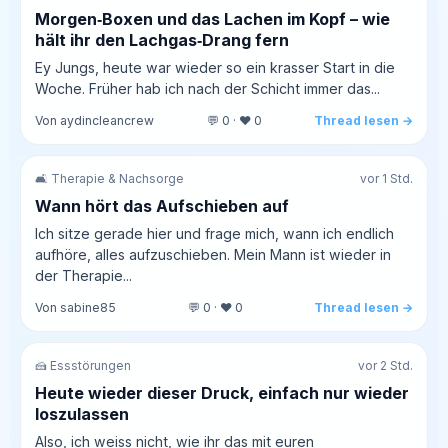
Morgen‑Boxen und das Lachen im Kopf – wie
hält ihr den Lachgas‑Drang fern
Ey Jungs, heute war wieder so ein krasser Start in die
Woche. Früher hab ich nach der Schicht immer das...
Von aydincleancrew
💬 0 · ❤️ 0
Thread lesen →
🛋️ Therapie & Nachsorge
vor 1 Std.
Wann hört das Aufschieben auf
Ich sitze gerade hier und frage mich, wann ich endlich
aufhöre, alles aufzuschieben. Mein Mann ist wieder in
der Therapie...
Von sabine85
💬 0 · ❤️ 0
Thread lesen →
🍰 Essstörungen
vor 2 Std.
Heute wieder dieser Druck, einfach nur wieder
loszulassen
Also, ich weiss nicht, wie ihr das mit euren