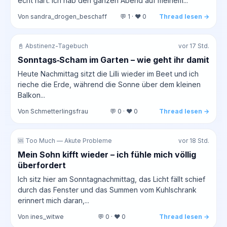
echt hart. Ich hab den ganzen Abend auf meinem...
Von sandra_drogen_beschaff
💬 1 · ❤️ 0
Thread lesen →
📓 Abstinenz-Tagebuch
vor 17 Std.
Sonntags‑Scham im Garten – wie geht ihr damit
Heute Nachmittag sitzt die Lilli wieder im Beet und ich
rieche die Erde, während die Sonne über dem kleinen
Balkon...
Von Schmetterlingsfrau
💬 0 · ❤️ 0
Thread lesen →
🆘 Too Much — Akute Probleme
vor 18 Std.
Mein Sohn kifft wieder – ich fühle mich völlig
überfordert
Ich sitz hier am Sonntagnachmittag, das Licht fällt schief
durch das Fenster und das Summen vom Kuhlschrank
erinnert mich daran,...
Von ines_witwe
💬 0 · ❤️ 0
Thread lesen →