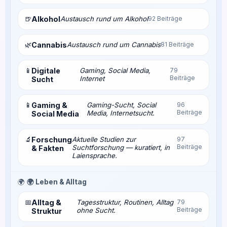
🍺
Alkohol
Austausch rund um Alkohol
92 Beiträge
🌿
Cannabis
Austausch rund um Cannabis
81 Beiträge
📱
Digitale
Gaming, Social Media,
79
Beiträge
Internet
Sucht
📱
Gaming &
Gaming-Sucht, Social
96
Beiträge
Media, Internetsucht.
Social Media
🔬
Forschung
Aktuelle Studien zur
97
Beiträge
Suchtforschung — kuratiert, in
& Fakten
Laiensprache.
🌍
🌍 Leben & Alltag
📅
Alltag &
Tagesstruktur, Routinen, Alltag
79
Beiträge
ohne Sucht.
Struktur