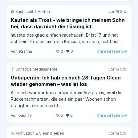
🛍️ Kaufsucht & Horten
vor 18 Std.
Kaufen als Trost - wie bringe ich meinem Sohn
bei, dass das nicht die Lösung ist
musste das grad einfach raushauen, Er ist 17 und hat
echt ein Problem mit dem Konsum, ich mein, nicht nur...
Von 92anna
💬 0 · ❤️ 0
Thread lesen →
💊 Sonstige Medikamente
vor 18 Std.
Gabapentin: Ich hab es nach 28 Tagen Clean
wieder genommen – was ist los
Also, ich war vor kurzem wieder im Arztpraxis, weil die
Rückenschmerzen, die seit ein paar Wochen schon
drängten, einfach nicht...
Von paul_13
💬 0 · ❤️ 0
Thread lesen →
💪 Motivation & Clean bleiben
vor 18 Std.