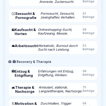
Beiträge
Anorexie, Zuckersucht.
Sexsucht &
Pornosucht, Sexsucht,
62
❤️‍🔥
Beiträge
zwanghaftes Verhalten.
Pornografie
Kaufsucht &
Onlineshopping-Sucht,
68
🛍️
Beiträge
Kaufzwang, Messie.
Horten
💼
Arbeitssucht
Workaholic, Burnout durch
63
Beiträge
Sucht nach Leistung.
🏥
🏥 Recovery & Therapie
🏥
Entzug &
Erfahrungen mit Entzug,
98
Beiträge
Entgiftung, Kliniken.
Entgiftung
Therapie &
Ambulant, stationär,
75
🛋️
Beiträge
Langzeittherapie, Nachsorge.
Nachsorge
💪
Motivation &
Durchhalten, Trigger
68