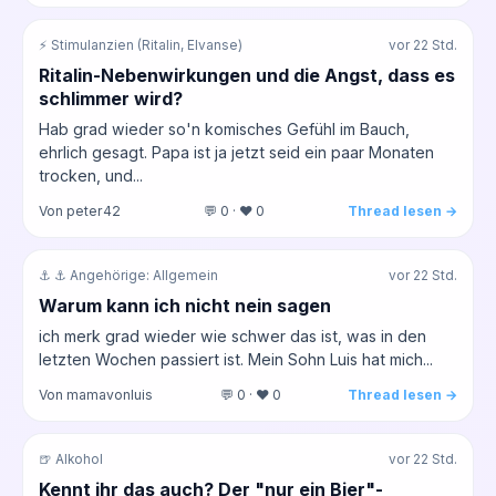
⚡ Stimulanzien (Ritalin, Elvanse)
vor 22 Std.
Ritalin-Nebenwirkungen und die Angst, dass es
schlimmer wird?
Hab grad wieder so'n komisches Gefühl im Bauch,
ehrlich gesagt. Papa ist ja jetzt seid ein paar Monaten
trocken, und...
Von peter42
💬 0 · ❤️ 0
Thread lesen →
⚓ ⚓ Angehörige: Allgemein
vor 22 Std.
Warum kann ich nicht nein sagen
ich merk grad wieder wie schwer das ist, was in den
letzten Wochen passiert ist. Mein Sohn Luis hat mich...
Von mamavonluis
💬 0 · ❤️ 0
Thread lesen →
🍺 Alkohol
vor 22 Std.
Kennt ihr das auch? Der "nur ein Bier"-