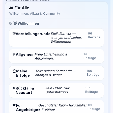
👥 Für Alle
Willkommen, Alltag & Community
👋
👋 Willkommen
👋
Vorstellungsrunde
Stell dich vor —
96
Beiträge
anonym und sicher.
Willkommen!
💬
Allgemein
Freie Unterhaltung &
195
Beiträge
Ankommen.
Meine
Teile deinen Fortschritt —
100
🏆
Beiträge
anonym & sicher.
Erfolge
🔄
Rückfall &
Kein Urteil. Nur
106
Beiträge
Unterstützung.
Neustart
❤️
Für
Geschützter Raum für Familien
113
Beiträge
& Freunde
Angehörige