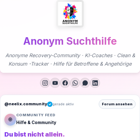
Zum
Inhalt
springen
Anonym Suchthilfe
Anonyme Recovery-Community · KI-Coaches · Clean &
Konsum -Tracker · Hilfe für Betroffene & Angehörige
@neelix.community
gerade aktiv
Forum ansehen
✓
COMMUNITY FEED
🌐
Hilfe & Community
Du bist nicht allein.