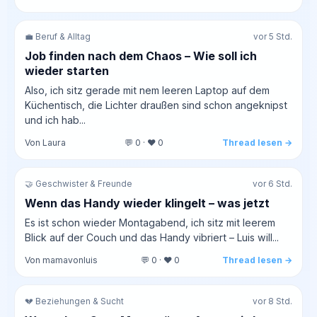
💼 Beruf & Alltag
vor 5 Std.
Job finden nach dem Chaos – Wie soll ich
wieder starten
Also, ich sitz gerade mit nem leeren Laptop auf dem
Küchentisch, die Lichter draußen sind schon angeknipst
und ich hab...
Von Laura
💬 0 · ❤️ 0
Thread lesen →
🤝 Geschwister & Freunde
vor 6 Std.
Wenn das Handy wieder klingelt – was jetzt
Es ist schon wieder Montagabend, ich sitz mit leerem
Blick auf der Couch und das Handy vibriert – Luis will...
Von mamavonluis
💬 0 · ❤️ 0
Thread lesen →
💔 Beziehungen & Sucht
vor 8 Std.