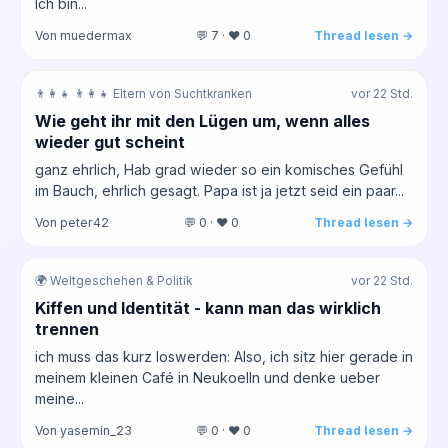
Ich bin...
Von muedermax
💬 7 · ❤️ 0
Thread lesen →
👨‍👩‍👧 👨‍👩‍👧 Eltern von Suchtkranken
vor 22 Std.
Wie geht ihr mit den Lügen um, wenn alles
wieder gut scheint
ganz ehrlich, Hab grad wieder so ein komisches Gefühl
im Bauch, ehrlich gesagt. Papa ist ja jetzt seid ein paar...
Von peter42
💬 0 · ❤️ 0
Thread lesen →
🌍 Weltgeschehen & Politik
vor 22 Std.
Kiffen und Identität - kann man das wirklich
trennen
ich muss das kurz loswerden: Also, ich sitz hier gerade in
meinem kleinen Café in Neukoelln und denke ueber
meine...
Von yasemin_23
💬 0 · ❤️ 0
Thread lesen →