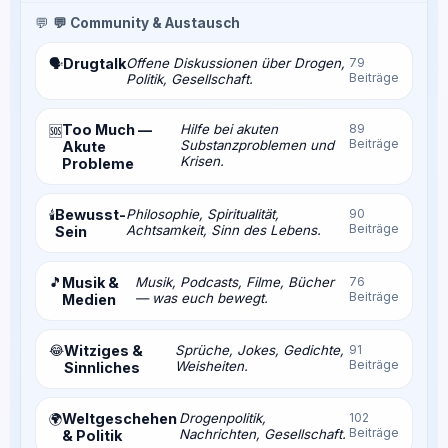
💬
💬 Community & Austausch
Drugtalk
Offene Diskussionen über Drogen,
79
🗣️
Beiträge
Politik, Gesellschaft.
Too Much —
Hilfe bei akuten
89
🆘
Beiträge
Substanzproblemen und
Akute
Krisen.
Probleme
Bewusst-
Philosophie, Spiritualität,
90
🕯️
Beiträge
Achtsamkeit, Sinn des Lebens.
Sein
🎵
Musik &
Musik, Podcasts, Filme, Bücher
76
Beiträge
— was euch bewegt.
Medien
😂
Witziges &
Sprüche, Jokes, Gedichte,
91
Beiträge
Weisheiten.
Sinnliches
Weltgeschehen
Drogenpolitik,
102
🌍
Beiträge
Nachrichten, Gesellschaft.
& Politik