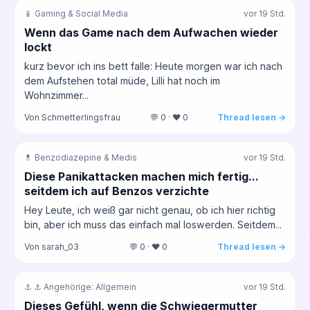
📱 Gaming & Social Media
vor 19 Std.
Wenn das Game nach dem Aufwachen wieder
lockt
kurz bevor ich ins bett falle: Heute morgen war ich nach
dem Aufstehen total müde, Lilli hat noch im
Wohnzimmer...
Von Schmetterlingsfrau
💬 0 · ❤️ 0
Thread lesen →
💊 Benzodiazepine & Medis
vor 19 Std.
Diese Panikattacken machen mich fertig...
seitdem ich auf Benzos verzichte
Hey Leute, ich weiß gar nicht genau, ob ich hier richtig
bin, aber ich muss das einfach mal loswerden. Seitdem...
Von sarah_03
💬 0 · ❤️ 0
Thread lesen →
⚓ ⚓ Angehörige: Allgemein
vor 19 Std.
Dieses Gefühl, wenn die Schwiegermutter