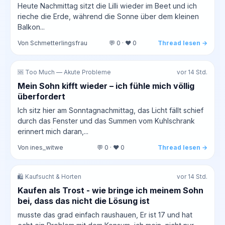
Heute Nachmittag sitzt die Lilli wieder im Beet und ich
rieche die Erde, während die Sonne über dem kleinen
Balkon...
Von Schmetterlingsfrau
💬 0 · ❤️ 0
Thread lesen →
🆘 Too Much — Akute Probleme
vor 14 Std.
Mein Sohn kifft wieder – ich fühle mich völlig
überfordert
Ich sitz hier am Sonntagnachmittag, das Licht fällt schief
durch das Fenster und das Summen vom Kuhlschrank
erinnert mich daran,...
Von ines_witwe
💬 0 · ❤️ 0
Thread lesen →
🛍️ Kaufsucht & Horten
vor 14 Std.
Kaufen als Trost - wie bringe ich meinem Sohn
bei, dass das nicht die Lösung ist
musste das grad einfach raushauen, Er ist 17 und hat