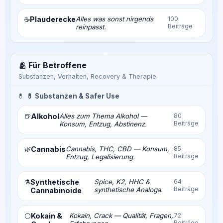
Plauderecke
Alles was sonst nirgends
100
☕
Beiträge
reinpasst.
🫂 Für Betroffene
Substanzen, Verhalten, Recovery & Therapie
💊
💊 Substanzen & Safer Use
🍺
Alkohol
Alles zum Thema Alkohol —
80
Beiträge
Konsum, Entzug, Abstinenz.
🌿
Cannabis
Cannabis, THC, CBD — Konsum,
85
Beiträge
Entzug, Legalisierung.
⚗️
Synthetische
Spice, K2, HHC &
64
Beiträge
synthetische Analoga.
Cannabinoide
Kokain &
Kokain, Crack — Qualität, Fragen,
72
⚪
Beiträge