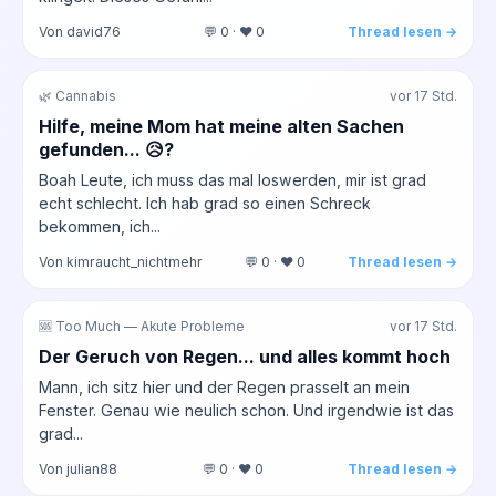
Von david76
💬 0 · ❤️ 0
Thread lesen →
🌿 Cannabis
vor 17 Std.
Hilfe, meine Mom hat meine alten Sachen
gefunden... 😥?
Boah Leute, ich muss das mal loswerden, mir ist grad
echt schlecht. Ich hab grad so einen Schreck
bekommen, ich...
Von kimraucht_nichtmehr
💬 0 · ❤️ 0
Thread lesen →
🆘 Too Much — Akute Probleme
vor 17 Std.
Der Geruch von Regen... und alles kommt hoch
Mann, ich sitz hier und der Regen prasselt an mein
Fenster. Genau wie neulich schon. Und irgendwie ist das
grad...
Von julian88
💬 0 · ❤️ 0
Thread lesen →