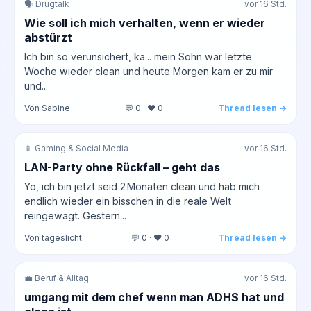
🗣️ Drugtalk
vor 16 Std.
Wie soll ich mich verhalten, wenn er wieder
abstürzt
Ich bin so verunsichert, ka... mein Sohn war letzte
Woche wieder clean und heute Morgen kam er zu mir
und...
Von Sabine
💬 0 · ❤️ 0
Thread lesen →
📱 Gaming & Social Media
vor 16 Std.
LAN-Party ohne Rückfall – geht das
Yo, ich bin jetzt seid 2 Monaten clean und hab mich
endlich wieder ein bisschen in die reale Welt
reingewagt. Gestern...
Von tageslicht
💬 0 · ❤️ 0
Thread lesen →
💼 Beruf & Alltag
vor 16 Std.
umgang mit dem chef wenn man ADHS hat und