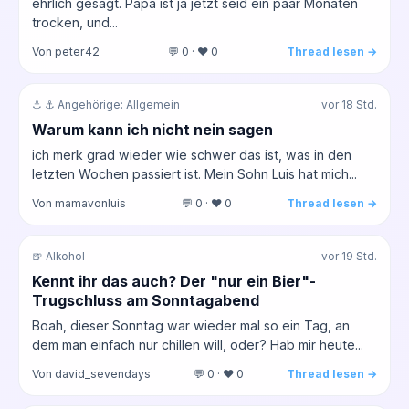
ehrlich gesagt. Papa ist ja jetzt seid ein paar Monaten
trocken, und...
Von peter42
💬 0 · ❤️ 0
Thread lesen →
⚓ ⚓ Angehörige: Allgemein
vor 18 Std.
Warum kann ich nicht nein sagen
ich merk grad wieder wie schwer das ist, was in den
letzten Wochen passiert ist. Mein Sohn Luis hat mich...
Von mamavonluis
💬 0 · ❤️ 0
Thread lesen →
🍺 Alkohol
vor 19 Std.
Kennt ihr das auch? Der "nur ein Bier"-
Trugschluss am Sonntagabend
Boah, dieser Sonntag war wieder mal so ein Tag, an
dem man einfach nur chillen will, oder? Hab mir heute...
Von david_sevendays
💬 0 · ❤️ 0
Thread lesen →