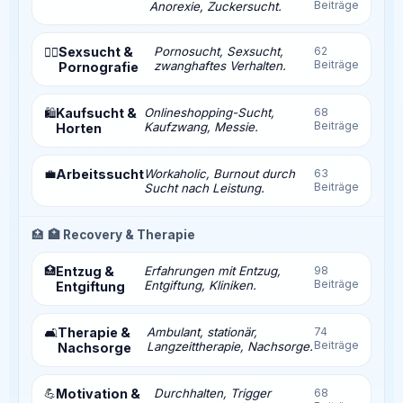
Beiträge
Anorexie, Zuckersucht.
Sexsucht &
Pornosucht, Sexsucht,
62
❤️‍🔥
Beiträge
zwanghaftes Verhalten.
Pornografie
Kaufsucht &
Onlineshopping-Sucht,
68
🛍️
Beiträge
Kaufzwang, Messie.
Horten
💼
Arbeitssucht
Workaholic, Burnout durch
63
Beiträge
Sucht nach Leistung.
🏥
🏥 Recovery & Therapie
🏥
Entzug &
Erfahrungen mit Entzug,
98
Beiträge
Entgiftung, Kliniken.
Entgiftung
Therapie &
Ambulant, stationär,
74
🛋️
Beiträge
Langzeittherapie, Nachsorge.
Nachsorge
💪
Motivation &
Durchhalten, Trigger
68