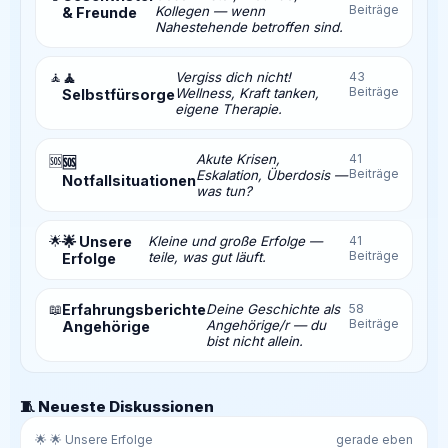
Beiträge
Kollegen — wenn
& Freunde
Nahestehende betroffen sind.
🧘
🧘
Vergiss dich nicht!
43
Beiträge
Wellness, Kraft tanken,
Selbstfürsorge
eigene Therapie.
Akute Krisen,
41
🆘
🆘
Beiträge
Eskalation, Überdosis —
Notfallsituationen
was tun?
🌟
🌟 Unsere
Kleine und große Erfolge —
41
Beiträge
teile, was gut läuft.
Erfolge
📖
Erfahrungsberichte
Deine Geschichte als
58
Beiträge
Angehörige/r — du
Angehörige
bist nicht allein.
🧵 Neueste Diskussionen
🌟 🌟 Unsere Erfolge
gerade eben