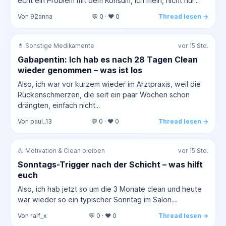
echt ein Problem mit dem Konsum, ich mein, nicht nur...
Von 92anna
💬 0 · ❤️ 0
Thread lesen →
💊 Sonstige Medikamente
vor 15 Std.
Gabapentin: Ich hab es nach 28 Tagen Clean
wieder genommen – was ist los
Also, ich war vor kurzem wieder im Arztpraxis, weil die
Rückenschmerzen, die seit ein paar Wochen schon
drängten, einfach nicht...
Von paul_13
💬 0 · ❤️ 0
Thread lesen →
💪 Motivation & Clean bleiben
vor 15 Std.
Sonntags-Trigger nach der Schicht – was hilft
euch
Also, ich hab jetzt so um die 3 Monate clean und heute
war wieder so ein typischer Sonntag im Salon....
Von ralf_x
💬 0 · ❤️ 0
Thread lesen →