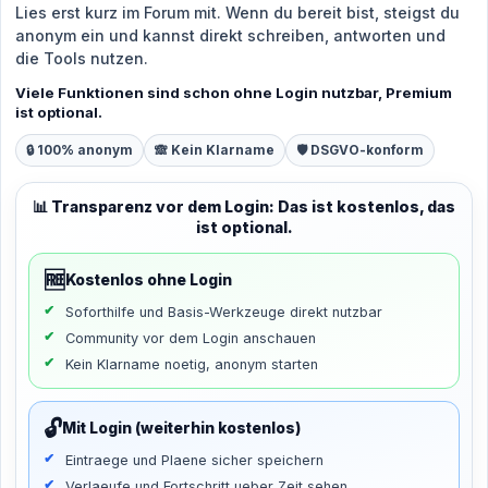
Lies erst kurz im Forum mit. Wenn du bereit bist, steigst du
anonym ein und kannst direkt schreiben, antworten und
die Tools nutzen.
Viele Funktionen sind schon ohne Login nutzbar, Premium
ist optional.
🔒 100% anonym
🙈 Kein Klarname
🛡️ DSGVO-konform
📊 Transparenz vor dem Login: Das ist kostenlos, das
ist optional.
🆓
Kostenlos ohne Login
Soforthilfe und Basis-Werkzeuge direkt nutzbar
Community vor dem Login anschauen
Kein Klarname noetig, anonym starten
🔓
Mit Login (weiterhin kostenlos)
Eintraege und Plaene sicher speichern
Verlaeufe und Fortschritt ueber Zeit sehen