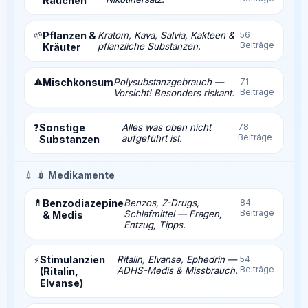
Rauchen
🌱
Pflanzen &
Kratom, Kava, Salvia, Kakteen &
56
Beiträge
pflanzliche Substanzen.
Kräuter
⚠️
Mischkonsum
Polysubstanzgebrauch —
71
Beiträge
Vorsicht! Besonders riskant.
Sonstige
Alles was oben nicht
78
❓
Beiträge
aufgeführt ist.
Substanzen
💉
💉 Medikamente
💊
Benzodiazepine
Benzos, Z-Drugs,
84
Beiträge
Schlafmittel — Fragen,
& Medis
Entzug, Tipps.
Stimulanzien
Ritalin, Elvanse, Ephedrin —
54
⚡
Beiträge
ADHS-Medis & Missbrauch.
(Ritalin,
Elvanse)