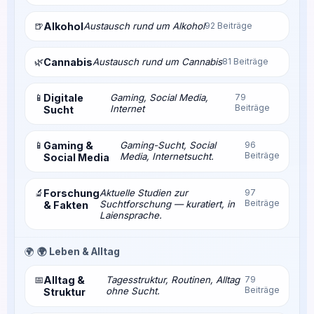
🍺
Alkohol
Austausch rund um Alkohol
92 Beiträge
🌿
Cannabis
Austausch rund um Cannabis
81 Beiträge
📱
Digitale
Gaming, Social Media,
79
Beiträge
Internet
Sucht
📱
Gaming &
Gaming-Sucht, Social
96
Beiträge
Media, Internetsucht.
Social Media
🔬
Forschung
Aktuelle Studien zur
97
Beiträge
Suchtforschung — kuratiert, in
& Fakten
Laiensprache.
🌍
🌍 Leben & Alltag
📅
Alltag &
Tagesstruktur, Routinen, Alltag
79
Beiträge
ohne Sucht.
Struktur