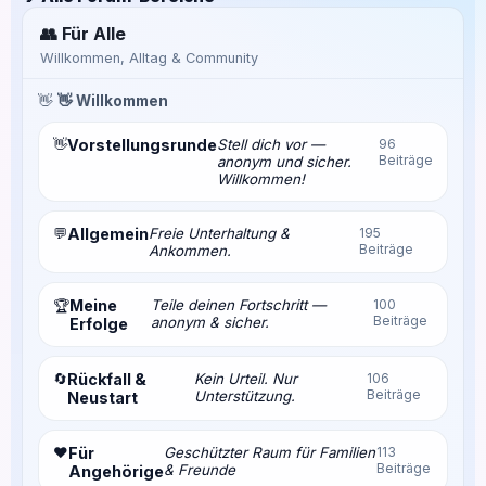
👥 Für Alle
Willkommen, Alltag & Community
👋
👋 Willkommen
👋
Vorstellungsrunde
Stell dich vor —
96
Beiträge
anonym und sicher.
Willkommen!
💬
Allgemein
Freie Unterhaltung &
195
Beiträge
Ankommen.
Meine
Teile deinen Fortschritt —
100
🏆
Beiträge
anonym & sicher.
Erfolge
🔄
Rückfall &
Kein Urteil. Nur
106
Beiträge
Unterstützung.
Neustart
❤️
Für
Geschützter Raum für Familien
113
Beiträge
& Freunde
Angehörige