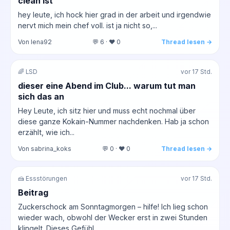
clean ist
hey leute, ich hock hier grad in der arbeit und irgendwie
nervt mich mein chef voll. ist ja nicht so,...
Von lena92
💬 6 · ❤️ 0
Thread lesen →
🌈 LSD
vor 17 Std.
dieser eine Abend im Club... warum tut man
sich das an
Hey Leute, ich sitz hier und muss echt nochmal über
diese ganze Kokain-Nummer nachdenken. Hab ja schon
erzählt, wie ich...
Von sabrina_koks
💬 0 · ❤️ 0
Thread lesen →
🍰 Essstörungen
vor 17 Std.
Beitrag
Zuckerschock am Sonntagmorgen – hilfe! Ich lieg schon
wieder wach, obwohl der Wecker erst in zwei Stunden
klingelt. Dieses Gefühl...