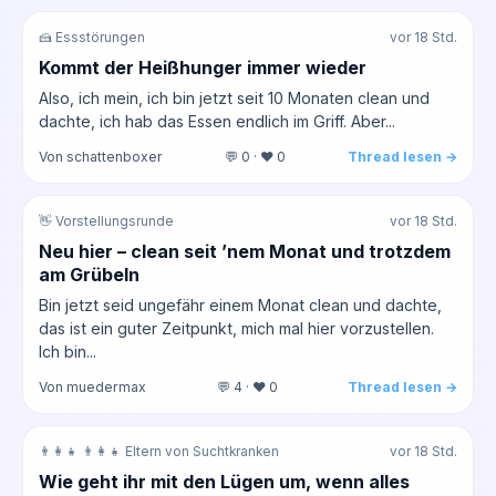
🍰 Essstörungen
vor 18 Std.
Kommt der Heißhunger immer wieder
Also, ich mein, ich bin jetzt seit 10 Monaten clean und
dachte, ich hab das Essen endlich im Griff. Aber...
Von schattenboxer
💬 0 · ❤️ 0
Thread lesen →
👋 Vorstellungsrunde
vor 18 Std.
Neu hier – clean seit ’nem Monat und trotzdem
am Grübeln
Bin jetzt seid ungefähr einem Monat clean und dachte,
das ist ein guter Zeitpunkt, mich mal hier vorzustellen.
Ich bin...
Von muedermax
💬 4 · ❤️ 0
Thread lesen →
👨‍👩‍👧 👨‍👩‍👧 Eltern von Suchtkranken
vor 18 Std.
Wie geht ihr mit den Lügen um, wenn alles