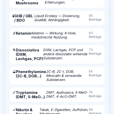
Erfahrungen.
Mushrooms
🧪
GHB / GBL
Liquid Ecstasy — Dosierung,
56
Beiträge
Qualität, Abhängigkeit.
/ BDO
🔬
Ketamin
Ketamin — Wirkung, K-Hole,
63
Beiträge
medizinische Nutzung.
🌀
Dissoziativa
DXM, Lachgas, PCP und
73
Beiträge
andere dissoziativ wirkende
(DXM,
Substanzen.
Lachgas, PCP)
🔮
Phenethylamine
2C-B, 2C-I, DOB,
54
Beiträge
Mescalin & verwandte
(2C-B, DOB...)
Substanzen.
🌌
Tryptamine
DMT, Ayahuasca, 5-MeO-
75
Beiträge
DMT, 4-AcO-DMT.
(DMT, 5-MeO...)
🚬
Nikotin &
Tabak, E-Zigaretten, Aufhören,
66
Beiträge
Nikotinersatz.