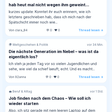
hab heut mal nicht wegen ihm geweint...
kurzes update: Konntet ihr euch erinnern, wie ich
letztens geschrieben hab, dass ich mich nach der
Spätschicht immer noch wie...
Von clara_84
💬 0 · ❤️ 0
Thread lesen →
🌍 Weltgeschehen & Politik
vor 34 Min.
Die nächste Generation im Nebel – was ist da
eigentlich los?
Ich steh ja jeden Tag vor so vielen Jugendlichen und
sehe, wie viel da schief laeuft, echt. Und es macht...
Von 92anna
💬 0 · ❤️ 0
Thread lesen →
💼 Beruf & Alltag
vor 1 Std.
Job finden nach dem Chaos – Wie soll ich
wieder starten
Also, ich sitz gerade mit nem leeren Laptop auf dem