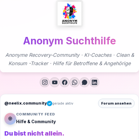
Zum
Inhalt
springen
Anonym Suchthilfe
Anonyme Recovery-Community · KI-Coaches · Clean &
Konsum -Tracker · Hilfe für Betroffene & Angehörige
@neelix.community
gerade aktiv
Forum ansehen
✓
COMMUNITY FEED
🌐
Hilfe & Community
Du bist nicht allein.