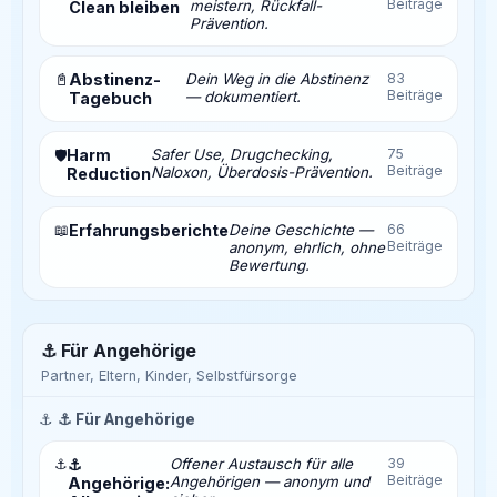
Beiträge
meistern, Rückfall-
Clean bleiben
Prävention.
📓
Abstinenz-
Dein Weg in die Abstinenz
83
Beiträge
— dokumentiert.
Tagebuch
Harm
Safer Use, Drugchecking,
75
🛡️
Beiträge
Naloxon, Überdosis-Prävention.
Reduction
📖
Erfahrungsberichte
Deine Geschichte —
66
Beiträge
anonym, ehrlich, ohne
Bewertung.
⚓ Für Angehörige
Partner, Eltern, Kinder, Selbstfürsorge
⚓
⚓ Für Angehörige
⚓
⚓
Offener Austausch für alle
39
Beiträge
Angehörigen — anonym und
Angehörige: