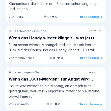
Küchentisch, die Lichter draußen sind schon angeknipst
und ich hab...
Von Laura
💬 0 · ❤️ 0
Thread lesen →
🤝 Geschwister & Freunde
vor 2 Std.
Wenn das Handy wieder klingelt – was jetzt
Es ist schon wieder Montagabend, ich sitz mit leerem
Blick auf der Couch und das Handy vibriert – Luis will...
Von mamavonluis
💬 0 · ❤️ 0
Thread lesen →
💔 Beziehungen & Sucht
vor 4 Std.
Wenn das „Gute‑Morgen“ zur Angst wird...
Heute war wieder so ein Montag, an dem ich mich
gefragt hab, warum ich eigentlich immer noch aufstehe,
obwohl mein...
Von sabine85
💬 0 · ❤️ 0
Thread lesen →