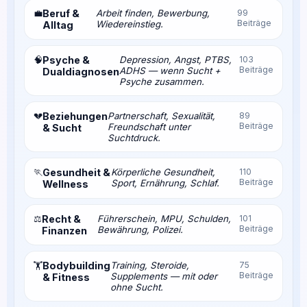
💼
Beruf &
Arbeit finden, Bewerbung,
99
Beiträge
Wiedereinstieg.
Alltag
🧠
Psyche &
Depression, Angst, PTBS,
103
Beiträge
ADHS — wenn Sucht +
Dualdiagnosen
Psyche zusammen.
💔
Beziehungen
Partnerschaft, Sexualität,
89
Beiträge
Freundschaft unter
& Sucht
Suchtdruck.
🏃
Gesundheit &
Körperliche Gesundheit,
110
Beiträge
Sport, Ernährung, Schlaf.
Wellness
⚖️
Recht &
Führerschein, MPU, Schulden,
101
Beiträge
Bewährung, Polizei.
Finanzen
Bodybuilding
Training, Steroide,
75
🏋️
Beiträge
Supplements — mit oder
& Fitness
ohne Sucht.