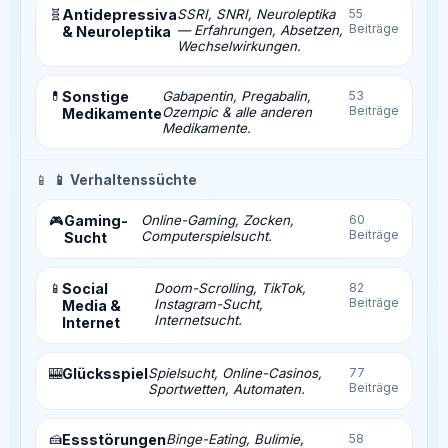
🧬
Antidepressiva
SSRI, SNRI, Neuroleptika
55
Beiträge
— Erfahrungen, Absetzen,
& Neuroleptika
Wechselwirkungen.
💊
Sonstige
Gabapentin, Pregabalin,
53
Beiträge
Ozempic & alle anderen
Medikamente
Medikamente.
📱
📱 Verhaltenssüchte
Gaming-
Online-Gaming, Zocken,
60
🎮
Beiträge
Computerspielsucht.
Sucht
📱
Social
Doom-Scrolling, TikTok,
82
Beiträge
Instagram-Sucht,
Media &
Internetsucht.
Internet
🎰
Glücksspiel
Spielsucht, Online-Casinos,
77
Beiträge
Sportwetten, Automaten.
🍰
Essstörungen
Binge-Eating, Bulimie,
58