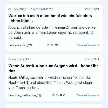
🆘 Too Much — Akute Probleme
vor 15 Std.
Warum ich mich manchmal wie ein falsches
Leben lebe...
Also, ich sitz hier gerade in meinem Zimmer und denke
darüber nach, wie mein Leben eigentlich aussieht. Ich
bin seid...
Von yasemin_23
💬 0 · ❤️ 0
Thread lesen →
☕ Plauderecke
vor 15 Std.
Wenn Substitution zum Stigma wird – kennt ihr
das
Heute Mittag sass ich im wöchentlichen Treffen der
NeelixberliN, und ploetzlich fiel das Wort „fast clean“
vom Tisch, als ich...
Von rico_methadon_12j
💬 0 · ❤️ 0
Thread lesen →