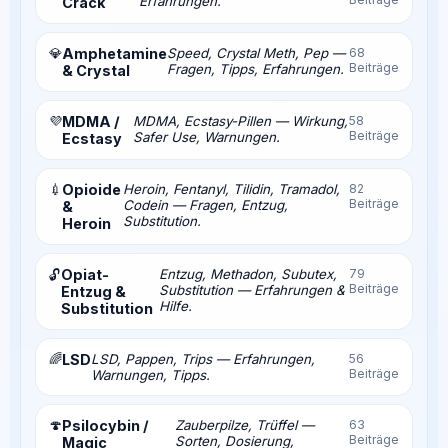
Erfahrungen.
Crack
💎
Amphetamine
Speed, Crystal Meth, Pep —
68
Beiträge
Fragen, Tipps, Erfahrungen.
& Crystal
💜
MDMA /
MDMA, Ecstasy-Pillen — Wirkung,
58
Beiträge
Safer Use, Warnungen.
Ecstasy
💉
Opioide
Heroin, Fentanyl, Tilidin, Tramadol,
82
Beiträge
Codein — Fragen, Entzug,
&
Substitution.
Heroin
Opiat-
Entzug, Methadon, Subutex,
79
🔓
Beiträge
Substitution — Erfahrungen &
Entzug &
Hilfe.
Substitution
🌈
LSD
LSD, Pappen, Trips — Erfahrungen,
56
Beiträge
Warnungen, Tipps.
🍄
Psilocybin /
Zauberpilze, Trüffel —
63
Beiträge
Sorten, Dosierung,
Magic