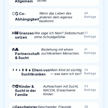
sicher.
Allgemein
Wenn das Leben des
49
🪞
🪞 Co-
Beiträge
anderen dein eigenes
Abhängigkeit
bestimmt.
🚧
🚧 Grenzen
Wie sage ich Nein? Selbstschutz
37
Beiträge
ohne Schuldgefühle.
setzen
💑
💑
Beziehung mit einem
41
Beiträge
suchtkranken Menschen.
Partnerschaft
& Sucht
👨‍👩‍👧
👨‍👩‍👧 Eltern von
Mein Kind ist süchtig
34
Beiträge
— was kann ich tun?
Suchtkranken
🧒
🧒 Kinder &
Aufwachsen mit Sucht,
43
Beiträge
NACOA, Erwachsene
Sucht in der
Kinder.
Familie
🤝
Geschwister
Geschwister, Freunde,
38