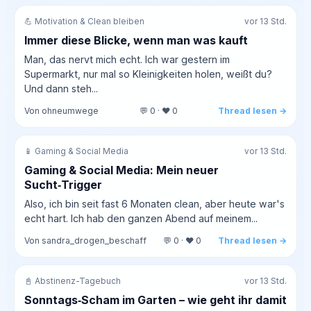
💪 Motivation & Clean bleiben
vor 13 Std.
Immer diese Blicke, wenn man was kauft
Man, das nervt mich echt. Ich war gestern im
Supermarkt, nur mal so Kleinigkeiten holen, weißt du?
Und dann steh...
Von ohneumwege
💬 0 · ❤️ 0
Thread lesen →
📱 Gaming & Social Media
vor 13 Std.
Gaming & Social Media: Mein neuer
Sucht‑Trigger
Also, ich bin seit fast 6 Monaten clean, aber heute war's
echt hart. Ich hab den ganzen Abend auf meinem...
Von sandra_drogen_beschaff
💬 0 · ❤️ 0
Thread lesen →
📓 Abstinenz-Tagebuch
vor 13 Std.
Sonntags‑Scham im Garten – wie geht ihr damit