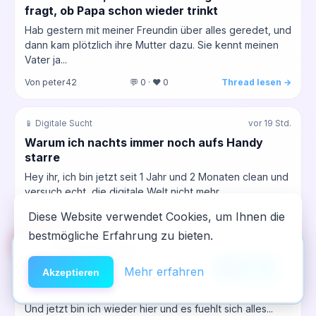
fragt, ob Papa schon wieder trinkt
Hab gestern mit meiner Freundin über alles geredet, und
dann kam plötzlich ihre Mutter dazu. Sie kennt meinen
Vater ja...
Von peter42
💬 0 · ❤️ 0
Thread lesen →
📱 Digitale Sucht
vor 19 Std.
Warum ich nachts immer noch aufs Handy
starre
Hey ihr, ich bin jetzt seit 1 Jahr und 2 Monaten clean und
versuch echt, die digitale Welt nicht mehr...
Von Sina
💬 0 · ❤️ 0
Thread lesen →
Diese Website verwendet Cookies, um Ihnen die
bestmögliche Erfahrung zu bieten.
🆘
Hilfe
App installieren
🌈 LSD
vor 19 Std.
×
NeelixberliN auf dem Homescreen —
Anleitung
Mehr erfahren
Akzeptieren
Der Sog der Erinnerung
wie eine echte App.
War ein paar Tage weg, musste mal kurz durchatmen.
Und jetzt bin ich wieder hier und es fuehlt sich alles...