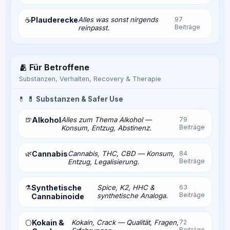
Plauderecke
Alles was sonst nirgends
97
☕
Beiträge
reinpasst.
🫂 Für Betroffene
Substanzen, Verhalten, Recovery & Therapie
💊
💊 Substanzen & Safer Use
🍺
Alkohol
Alles zum Thema Alkohol —
79
Beiträge
Konsum, Entzug, Abstinenz.
🌿
Cannabis
Cannabis, THC, CBD — Konsum,
84
Beiträge
Entzug, Legalisierung.
⚗️
Synthetische
Spice, K2, HHC &
63
Beiträge
synthetische Analoga.
Cannabinoide
Kokain &
Kokain, Crack — Qualität, Fragen,
72
⚪
Beiträge