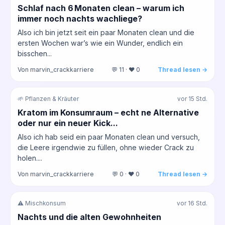
Schlaf nach 6 Monaten clean – warum ich
immer noch nachts wachliege?
Also ich bin jetzt seit ein paar Monaten clean und die
ersten Wochen war’s wie ein Wunder, endlich ein
bisschen...
Von marvin_crackkarriere
💬 11 · ❤️ 0
Thread lesen →
🌱 Pflanzen & Kräuter
vor 15 Std.
Kratom im Konsumraum – echt ne Alternative
oder nur ein neuer Kick...
Also ich hab seid ein paar Monaten clean und versuch,
die Leere irgendwie zu füllen, ohne wieder Crack zu
holen....
Von marvin_crackkarriere
💬 0 · ❤️ 0
Thread lesen →
⚠️ Mischkonsum
vor 16 Std.
Nachts und die alten Gewohnheiten