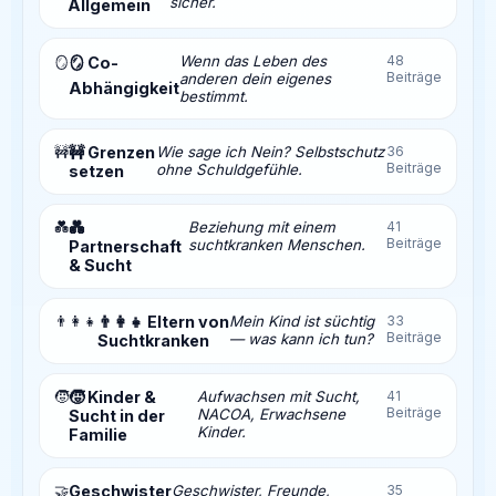
sicher.
Allgemein
Wenn das Leben des
48
🪞
🪞 Co-
Beiträge
anderen dein eigenes
Abhängigkeit
bestimmt.
🚧
🚧 Grenzen
Wie sage ich Nein? Selbstschutz
36
Beiträge
ohne Schuldgefühle.
setzen
💑
💑
Beziehung mit einem
41
Beiträge
suchtkranken Menschen.
Partnerschaft
& Sucht
👨‍👩‍👧
👨‍👩‍👧 Eltern von
Mein Kind ist süchtig
33
Beiträge
— was kann ich tun?
Suchtkranken
🧒
🧒 Kinder &
Aufwachsen mit Sucht,
41
Beiträge
NACOA, Erwachsene
Sucht in der
Kinder.
Familie
🤝
Geschwister
Geschwister, Freunde,
35