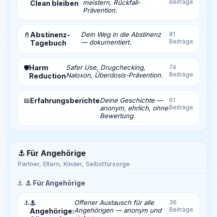
Beiträge
meistern, Rückfall-
Clean bleiben
Prävention.
📓
Abstinenz-
Dein Weg in die Abstinenz
81
Beiträge
— dokumentiert.
Tagebuch
Harm
Safer Use, Drugchecking,
74
🛡️
Beiträge
Naloxon, Überdosis-Prävention.
Reduction
📖
Erfahrungsberichte
Deine Geschichte —
61
Beiträge
anonym, ehrlich, ohne
Bewertung.
⚓ Für Angehörige
Partner, Eltern, Kinder, Selbstfürsorge
⚓
⚓ Für Angehörige
⚓
⚓
Offener Austausch für alle
36
Beiträge
Angehörigen — anonym und
Angehörige: