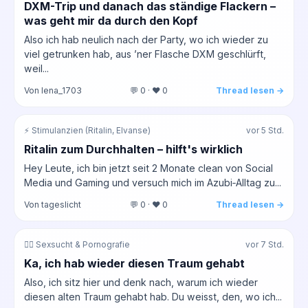
DXM-Trip und danach das ständige Flackern –
was geht mir da durch den Kopf
Also ich hab neulich nach der Party, wo ich wieder zu
viel getrunken hab, aus ’ner Flasche DXM geschlürft,
weil...
Von lena_1703
💬 0 · ❤️ 0
Thread lesen →
⚡ Stimulanzien (Ritalin, Elvanse)
vor 5 Std.
Ritalin zum Durchhalten – hilft's wirklich
Hey Leute, ich bin jetzt seit 2 Monate clean von Social
Media und Gaming und versuch mich im Azubi‑Alltag zu...
Von tageslicht
💬 0 · ❤️ 0
Thread lesen →
❤️‍🔥 Sexsucht & Pornografie
vor 7 Std.
Ka, ich hab wieder diesen Traum gehabt
Also, ich sitz hier und denk nach, warum ich wieder
diesen alten Traum gehabt hab. Du weisst, den, wo ich...