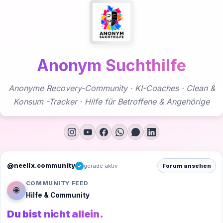
Zum
Inhalt
springen
Anonym Suchthilfe
Anonyme Recovery-Community · KI-Coaches · Clean &
Konsum -Tracker · Hilfe für Betroffene & Angehörige
@neelix.community
gerade aktiv
Forum ansehen
✓
COMMUNITY FEED
🌐
Hilfe & Community
Du bist nicht allein.