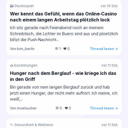
🎰 Glücksspiel
vor 10 Std.
Wer kennt das Gefühl, wenn das Online‑Casino
nach einem langen Arbeitstag plötzlich lock
Ich sitz gerade nach Feierabend noch an meinem
Schreibtisch, die Lichter im Buero sind aus und ploetzlich
blitzt die Push‑Nachricht...
Von kim_berlin
💬 1 · ❤️ 0
Thread lesen →
🍰 Essstörungen
vor 11 Std.
Hunger nach dem Berglauf - wie kriege ich das
in den Griff
Bin gerade von nem langen Berglauf zurück und hab
jetzt einen Hunger, der nicht mehr aufhört. Ich meine, ich
weiß,...
Von inselsucher
💬 0 · ❤️ 0
Thread lesen →
🏃 Gesundheit & Wellness
vor 11 Std.