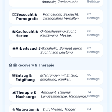
Beiträge
Anorexie, Zuckersucht.
Sexsucht &
Pornosucht, Sexsucht,
62
❤️‍🔥
Beiträge
zwanghaftes Verhalten.
Pornografie
Kaufsucht &
Onlineshopping-Sucht,
66
🛍️
Beiträge
Kaufzwang, Messie.
Horten
💼
Arbeitssucht
Workaholic, Burnout durch
62
Beiträge
Sucht nach Leistung.
🏥
🏥 Recovery & Therapie
🏥
Entzug &
Erfahrungen mit Entzug,
95
Beiträge
Entgiftung, Kliniken.
Entgiftung
Therapie &
Ambulant, stationär,
74
🛋️
Beiträge
Langzeittherapie, Nachsorge.
Nachsorge
💪
Motivation &
Durchhalten, Trigger
64