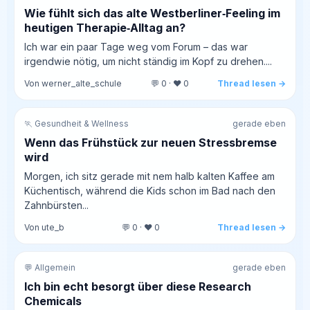
Wie fühlt sich das alte Westberliner‑Feeling im
heutigen Therapie‑Alltag an?
Ich war ein paar Tage weg vom Forum – das war
irgendwie nötig, um nicht ständig im Kopf zu drehen....
Von werner_alte_schule
💬 0 · ❤️ 0
Thread lesen →
🏃 Gesundheit & Wellness
gerade eben
Wenn das Frühstück zur neuen Stressbremse
wird
Morgen, ich sitz gerade mit nem halb kalten Kaffee am
Küchentisch, während die Kids schon im Bad nach den
Zahnbürsten...
Von ute_b
💬 0 · ❤️ 0
Thread lesen →
💬 Allgemein
gerade eben
Ich bin echt besorgt über diese Research
Chemicals