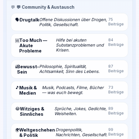
💬
💬 Community & Austausch
Drugtalk
Offene Diskussionen über Drogen,
75
🗣️
Beiträge
Politik, Gesellschaft.
Too Much —
Hilfe bei akuten
84
🆘
Beiträge
Substanzproblemen und
Akute
Krisen.
Probleme
Bewusst-
Philosophie, Spiritualität,
87
🕯️
Beiträge
Achtsamkeit, Sinn des Lebens.
Sein
🎵
Musik &
Musik, Podcasts, Filme, Bücher
73
Beiträge
— was euch bewegt.
Medien
😂
Witziges &
Sprüche, Jokes, Gedichte,
89
Beiträge
Weisheiten.
Sinnliches
Weltgeschehen
Drogenpolitik,
99
🌍
Beiträge
Nachrichten, Gesellschaft.
& Politik