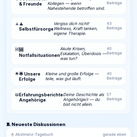
Beiträge
Kollegen — wenn
& Freunde
Nahestehende betroffen sind.
🧘
🧘
Vergiss dich nicht!
43
Beiträge
Wellness, Kraft tanken,
Selbstfürsorge
eigene Therapie.
Akute Krisen,
40
🆘
🆘
Beiträge
Eskalation, Überdosis —
Notfallsituationen
was tun?
🌟
🌟 Unsere
Kleine und große Erfolge —
40
Beiträge
teile, was gut läuft.
Erfolge
📖
Erfahrungsberichte
Deine Geschichte als
57
Beiträge
Angehörige/r — du
Angehörige
bist nicht allein.
🧵 Neueste Diskussionen
📓 Abstinenz-Tagebuch
gerade eben