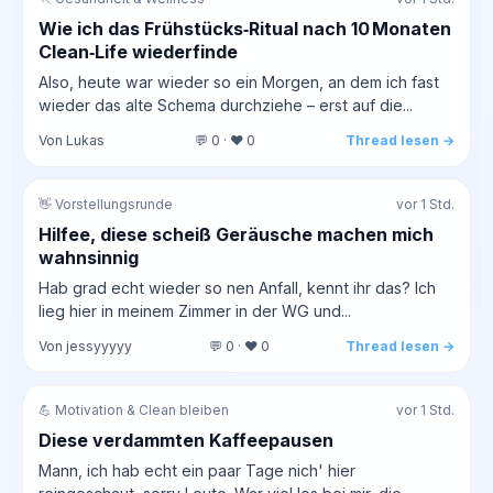
Wie ich das Frühstücks‑Ritual nach 10 Monaten
Clean‑Life wiederfinde
Also, heute war wieder so ein Morgen, an dem ich fast
wieder das alte Schema durchziehe – erst auf die...
Von Lukas
💬 0 · ❤️ 0
Thread lesen →
👋 Vorstellungsrunde
vor 1 Std.
Hilfee, diese scheiß Geräusche machen mich
wahnsinnig
Hab grad echt wieder so nen Anfall, kennt ihr das? Ich
lieg hier in meinem Zimmer in der WG und...
Von jessyyyyy
💬 0 · ❤️ 0
Thread lesen →
💪 Motivation & Clean bleiben
vor 1 Std.
Diese verdammten Kaffeepausen
Mann, ich hab echt ein paar Tage nich' hier