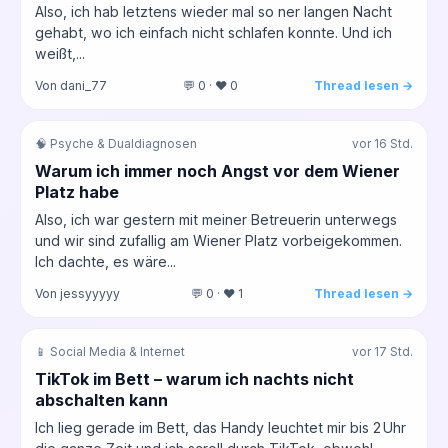
Also, ich hab letztens wieder mal so ner langen Nacht
gehabt, wo ich einfach nicht schlafen konnte. Und ich
weißt,...
Von dani_77
💬 0 · ❤️ 0
Thread lesen →
🧠 Psyche & Dualdiagnosen
vor 16 Std.
Warum ich immer noch Angst vor dem Wiener
Platz habe
Also, ich war gestern mit meiner Betreuerin unterwegs
und wir sind zufallig am Wiener Platz vorbeigekommen.
Ich dachte, es wäre...
Von jessyyyyy
💬 0 · ❤️ 1
Thread lesen →
📱 Social Media & Internet
vor 17 Std.
TikTok im Bett – warum ich nachts nicht
abschalten kann
Ich lieg gerade im Bett, das Handy leuchtet mir bis 2 Uhr