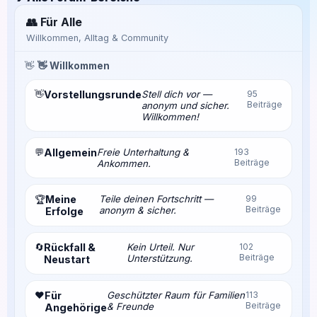
👥 Für Alle
Willkommen, Alltag & Community
👋
👋 Willkommen
👋
Vorstellungsrunde
Stell dich vor —
95
Beiträge
anonym und sicher.
Willkommen!
💬
Allgemein
Freie Unterhaltung &
193
Beiträge
Ankommen.
Meine
Teile deinen Fortschritt —
99
🏆
Beiträge
anonym & sicher.
Erfolge
🔄
Rückfall &
Kein Urteil. Nur
102
Beiträge
Unterstützung.
Neustart
❤️
Für
Geschützter Raum für Familien
113
Beiträge
& Freunde
Angehörige