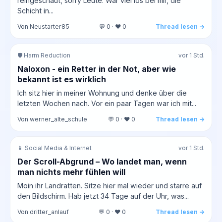
reingeschaut, sorry Leute. War viel los bei mir, die
Schicht in...
Von Neustarter85
💬 0 · ❤️ 0
Thread lesen →
🛡️ Harm Reduction
vor 1 Std.
Naloxon - ein Retter in der Not, aber wie
bekannt ist es wirklich
Ich sitz hier in meiner Wohnung und denke über die
letzten Wochen nach. Vor ein paar Tagen war ich mit...
Von werner_alte_schule
💬 0 · ❤️ 0
Thread lesen →
📱 Social Media & Internet
vor 1 Std.
Der Scroll-Abgrund – Wo landet man, wenn
man nichts mehr fühlen will
Moin ihr Landratten. Sitze hier mal wieder und starre auf
den Bildschirm. Hab jetzt 34 Tage auf der Uhr, was...
Von dritter_anlauf
💬 0 · ❤️ 0
Thread lesen →