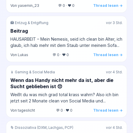
Von yasemin_23
💬 0 · ❤️ 0
Thread lesen →
🏥 Entzug & Entgiftung
vor 3 Std.
Beitrag
HAUSARBEIT – Mein Nemesis, seid ich clean bin Alter, ich
glaub, ich hab mehr mit dem Staub unter meinem Sofa...
Von Lukas
💬 0 · ❤️ 0
Thread lesen →
📱 Gaming & Social Media
vor 4 Std.
Wenn das Handy nicht mehr da ist, aber die
Sucht geblieben ist 😔
Weißt du was mich grad total krass wahrn? Also ich bin
jetzt seit 2 Monate clean von Social Media und...
Von tageslicht
💬 0 · ❤️ 0
Thread lesen →
🌀 Dissoziativa (DXM, Lachgas, PCP)
vor 4 Std.