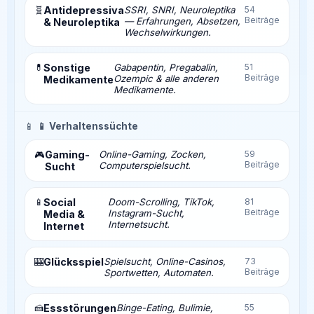
🧬
Antidepressiva
SSRI, SNRI, Neuroleptika
54
Beiträge
— Erfahrungen, Absetzen,
& Neuroleptika
Wechselwirkungen.
💊
Sonstige
Gabapentin, Pregabalin,
51
Beiträge
Ozempic & alle anderen
Medikamente
Medikamente.
📱
📱 Verhaltenssüchte
Gaming-
Online-Gaming, Zocken,
59
🎮
Beiträge
Computerspielsucht.
Sucht
📱
Social
Doom-Scrolling, TikTok,
81
Beiträge
Instagram-Sucht,
Media &
Internetsucht.
Internet
🎰
Glücksspiel
Spielsucht, Online-Casinos,
73
Beiträge
Sportwetten, Automaten.
🍰
Essstörungen
Binge-Eating, Bulimie,
55