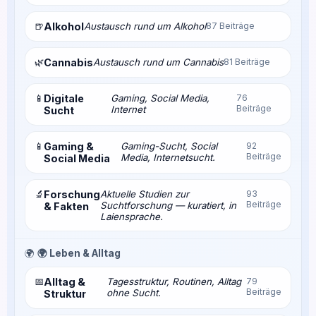
🍺
Alkohol
Austausch rund um Alkohol
87 Beiträge
🌿
Cannabis
Austausch rund um Cannabis
81 Beiträge
📱
Digitale
Gaming, Social Media,
76
Beiträge
Internet
Sucht
📱
Gaming &
Gaming-Sucht, Social
92
Beiträge
Media, Internetsucht.
Social Media
🔬
Forschung
Aktuelle Studien zur
93
Beiträge
Suchtforschung — kuratiert, in
& Fakten
Laiensprache.
🌍
🌍 Leben & Alltag
📅
Alltag &
Tagesstruktur, Routinen, Alltag
79
Beiträge
ohne Sucht.
Struktur