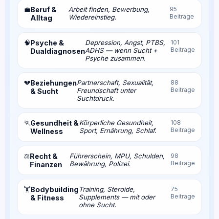
💼
Beruf &
Arbeit finden, Bewerbung,
95
Beiträge
Wiedereinstieg.
Alltag
🧠
Psyche &
Depression, Angst, PTBS,
101
Beiträge
ADHS — wenn Sucht +
Dualdiagnosen
Psyche zusammen.
💔
Beziehungen
Partnerschaft, Sexualität,
88
Beiträge
Freundschaft unter
& Sucht
Suchtdruck.
🏃
Gesundheit &
Körperliche Gesundheit,
108
Beiträge
Sport, Ernährung, Schlaf.
Wellness
⚖️
Recht &
Führerschein, MPU, Schulden,
98
Beiträge
Bewährung, Polizei.
Finanzen
Bodybuilding
Training, Steroide,
75
🏋️
Beiträge
Supplements — mit oder
& Fitness
ohne Sucht.