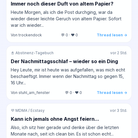
Immer noch dieser Duft von altem Papier?
Heute Morgen, als ich die Post durchging, war da
wieder dieser leichte Geruch von altem Papier. Sofort
war ich wieder...
Von trockendock
💬 0 · ❤️ 0
Thread lesen →
📓 Abstinenz-Tagebuch
vor 2 Std.
Der Nachmittagsschlaf – wieder so ein Ding
Hey Leute, mir ist heute was aufgefallen, was mich echt
beschaeftigt. Immer wenn der Nachmittag so gegen 15,
16 Uhr...
Von stuhl_am_fenster
💬 0 · ❤️ 0
Thread lesen →
💜 MDMA / Ecstasy
vor 3 Std.
Kann ich jemals ohne Angst feiern...
Also, ich sitz hier gerade und denke über die letzten
Monate nach, seit ich clean bin. Es ist schon echt...