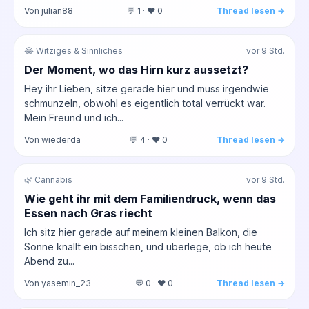
Von julian88
💬 1 · ❤️ 0
Thread lesen →
😂 Witziges & Sinnliches
vor 9 Std.
Der Moment, wo das Hirn kurz aussetzt?
Hey ihr Lieben, sitze gerade hier und muss irgendwie
schmunzeln, obwohl es eigentlich total verrückt war.
Mein Freund und ich...
Von wiederda
💬 4 · ❤️ 0
Thread lesen →
🌿 Cannabis
vor 9 Std.
Wie geht ihr mit dem Familiendruck, wenn das
Essen nach Gras riecht
Ich sitz hier gerade auf meinem kleinen Balkon, die
Sonne knallt ein bisschen, und überlege, ob ich heute
Abend zu...
Von yasemin_23
💬 0 · ❤️ 0
Thread lesen →