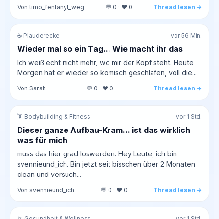
Von timo_fentanyl_weg
💬 0 · ❤️ 0
Thread lesen →
☕ Plauderecke
vor 56 Min.
Wieder mal so ein Tag... Wie macht ihr das
Ich weiß echt nicht mehr, wo mir der Kopf steht. Heute
Morgen hat er wieder so komisch geschlafen, voll die...
Von Sarah
💬 0 · ❤️ 0
Thread lesen →
🏋️ Bodybuilding & Fitness
vor 1 Std.
Dieser ganze Aufbau-Kram... ist das wirklich
was für mich
muss das hier grad loswerden. Hey Leute, ich bin
svennieund_ich. Bin jetzt seit bisschen über 2 Monaten
clean und versuch...
Von svennieund_ich
💬 0 · ❤️ 0
Thread lesen →
🏃 Gesundheit & Wellness
vor 1 Std.