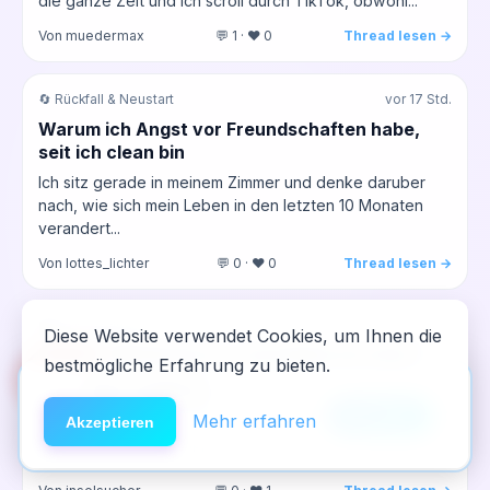
die ganze Zeit und ich scroll durch TikTok, obwohl...
Von muedermax
💬 1 · ❤️ 0
Thread lesen →
🔄 Rückfall & Neustart
vor 17 Std.
Warum ich Angst vor Freundschaften habe,
seit ich clean bin
Ich sitz gerade in meinem Zimmer und denke daruber
nach, wie sich mein Leben in den letzten 10 Monaten
verandert...
Von lottes_lichter
💬 0 · ❤️ 0
Thread lesen →
🛡️ Harm Reduction
vor 18 Std.
Diese Website verwendet Cookies, um Ihnen die
Bergab, Werkbank an – wie bleibe ich clean,
bestmögliche Erfahrung zu bieten.
🆘
Hilfe
wenn die Kaffeetasse kommt
App installieren
Nach jedem Aufstieg, der mir die Muskeln tut und den
×
NeelixberliN auf dem Homescreen —
Anleitung
Mehr erfahren
Akzeptieren
Kopf frei macht. und geh ich zurück zur Schieblehre.
wie eine echte App.
und...