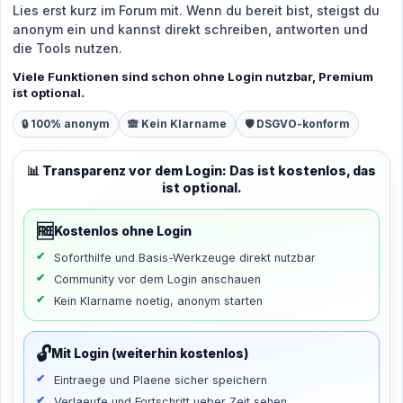
Lies erst kurz im Forum mit. Wenn du bereit bist, steigst du
anonym ein und kannst direkt schreiben, antworten und
die Tools nutzen.
Viele Funktionen sind schon ohne Login nutzbar, Premium
ist optional.
🔒 100% anonym
🙈 Kein Klarname
🛡️ DSGVO-konform
📊 Transparenz vor dem Login: Das ist kostenlos, das
ist optional.
🆓
Kostenlos ohne Login
Soforthilfe und Basis-Werkzeuge direkt nutzbar
Community vor dem Login anschauen
Kein Klarname noetig, anonym starten
🔓
Mit Login (weiterhin kostenlos)
Eintraege und Plaene sicher speichern
Verlaeufe und Fortschritt ueber Zeit sehen