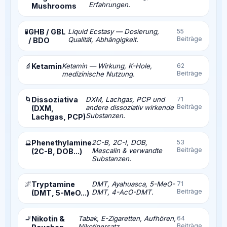
Erfahrungen.
Mushrooms
🧪
GHB / GBL
Liquid Ecstasy — Dosierung,
55
Beiträge
Qualität, Abhängigkeit.
/ BDO
🔬
Ketamin
Ketamin — Wirkung, K-Hole,
62
Beiträge
medizinische Nutzung.
🌀
Dissoziativa
DXM, Lachgas, PCP und
71
Beiträge
andere dissoziativ wirkende
(DXM,
Substanzen.
Lachgas, PCP)
🔮
Phenethylamine
2C-B, 2C-I, DOB,
53
Beiträge
Mescalin & verwandte
(2C-B, DOB...)
Substanzen.
🌌
Tryptamine
DMT, Ayahuasca, 5-MeO-
71
Beiträge
DMT, 4-AcO-DMT.
(DMT, 5-MeO...)
🚬
Nikotin &
Tabak, E-Zigaretten, Aufhören,
64
Beiträge
Nikotinersatz.