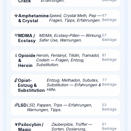
Erfahrungen.
Crack
💎
Amphetamine
Speed, Crystal Meth, Pep —
67
Beiträge
Fragen, Tipps, Erfahrungen.
& Crystal
💜
MDMA /
MDMA, Ecstasy-Pillen — Wirkung,
57
Beiträge
Safer Use, Warnungen.
Ecstasy
💉
Opioide
Heroin, Fentanyl, Tilidin, Tramadol,
81
Beiträge
Codein — Fragen, Entzug,
&
Substitution.
Heroin
Opiat-
Entzug, Methadon, Subutex,
77
🔓
Beiträge
Substitution — Erfahrungen &
Entzug &
Hilfe.
Substitution
🌈
LSD
LSD, Pappen, Trips — Erfahrungen,
53
Beiträge
Warnungen, Tipps.
🍄
Psilocybin /
Zauberpilze, Trüffel —
61
Beiträge
Sorten, Dosierung,
Magic