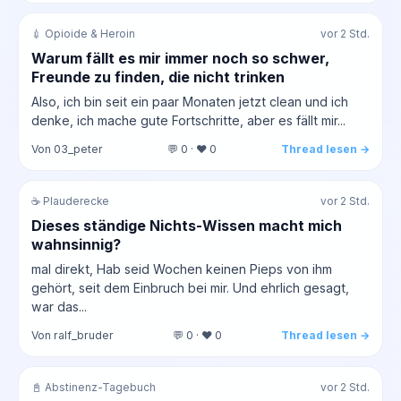
💉 Opioide & Heroin
vor 2 Std.
Warum fällt es mir immer noch so schwer,
Freunde zu finden, die nicht trinken
Also, ich bin seit ein paar Monaten jetzt clean und ich
denke, ich mache gute Fortschritte, aber es fällt mir...
Von 03_peter
💬 0 · ❤️ 0
Thread lesen →
☕ Plauderecke
vor 2 Std.
Dieses ständige Nichts-Wissen macht mich
wahnsinnig?
mal direkt, Hab seid Wochen keinen Pieps von ihm
gehört, seit dem Einbruch bei mir. Und ehrlich gesagt,
war das...
Von ralf_bruder
💬 0 · ❤️ 0
Thread lesen →
📓 Abstinenz-Tagebuch
vor 2 Std.