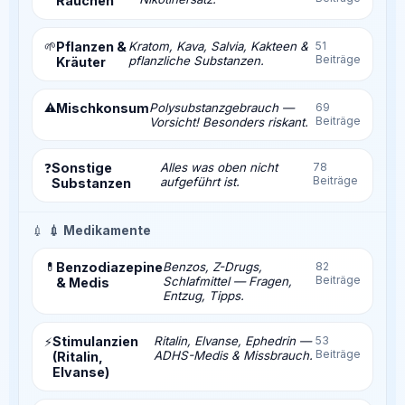
Rauchen
🌱
Pflanzen &
Kratom, Kava, Salvia, Kakteen &
51
Beiträge
pflanzliche Substanzen.
Kräuter
⚠️
Mischkonsum
Polysubstanzgebrauch —
69
Beiträge
Vorsicht! Besonders riskant.
Sonstige
Alles was oben nicht
78
❓
Beiträge
aufgeführt ist.
Substanzen
💉
💉 Medikamente
💊
Benzodiazepine
Benzos, Z-Drugs,
82
Beiträge
Schlafmittel — Fragen,
& Medis
Entzug, Tipps.
Stimulanzien
Ritalin, Elvanse, Ephedrin —
53
⚡
Beiträge
ADHS-Medis & Missbrauch.
(Ritalin,
Elvanse)