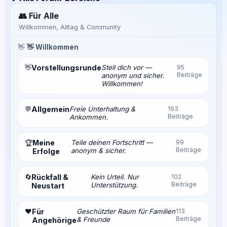
👥 Für Alle
Willkommen, Alltag & Community
👋
👋 Willkommen
👋
Vorstellungsrunde
Stell dich vor —
95
Beiträge
anonym und sicher.
Willkommen!
💬
Allgemein
Freie Unterhaltung &
193
Beiträge
Ankommen.
Meine
Teile deinen Fortschritt —
99
🏆
Beiträge
anonym & sicher.
Erfolge
🔄
Rückfall &
Kein Urteil. Nur
102
Beiträge
Unterstützung.
Neustart
❤️
Für
Geschützter Raum für Familien
113
Beiträge
& Freunde
Angehörige