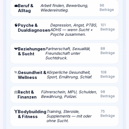
💼
Beruf &
Arbeit finden, Bewerbung,
96
Beiträge
Wiedereinstieg.
Alltag
🧠
Psyche &
Depression, Angst, PTBS,
101
Beiträge
ADHS — wenn Sucht +
Dualdiagnosen
Psyche zusammen.
💔
Beziehungen
Partnerschaft, Sexualität,
88
Beiträge
Freundschaft unter
& Sucht
Suchtdruck.
🏃
Gesundheit &
Körperliche Gesundheit,
108
Beiträge
Sport, Ernährung, Schlaf.
Wellness
⚖️
Recht &
Führerschein, MPU, Schulden,
98
Beiträge
Bewährung, Polizei.
Finanzen
Bodybuilding
Training, Steroide,
75
🏋️
Beiträge
Supplements — mit oder
& Fitness
ohne Sucht.