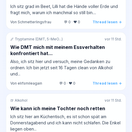
Ich sitz grad im Beet, Lilli hat die Hände voller Erde und
fragt mich, warum ich manchmal so still bin....
Von Schmetterlingsfrau
💬 0 · ❤️ 0
Thread lesen →
🌌 Tryptamine (DMT, 5-MeO...)
vor 11 Std.
Wie DMT mich mit meinem Essverhalten
konfrontiert hat...
Also, ich sitz hier und versuch, meine Gedanken zu
ordnen. Ich bin jetzt seit 16 Tagen clean von Alkohol
und...
Von elifsmileagain
💬 0 · ❤️ 0
Thread lesen →
🍺 Alkohol
vor 11 Std.
Wie kann ich meine Tochter noch retten
Ich sitz hier am Küchentisch, es ist schon spät am
Donnerstagabend und ich kann nicht schlafen. Die Enkel
liegen oben...