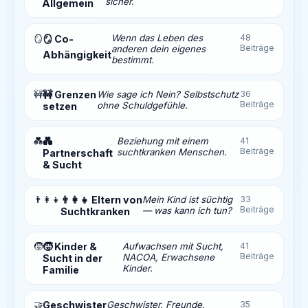
sicher.
Allgemein
Wenn das Leben des
48
🪞
🪞 Co-
Beiträge
anderen dein eigenes
Abhängigkeit
bestimmt.
🚧
🚧 Grenzen
Wie sage ich Nein? Selbstschutz
36
Beiträge
ohne Schuldgefühle.
setzen
💑
💑
Beziehung mit einem
41
Beiträge
suchtkranken Menschen.
Partnerschaft
& Sucht
👨‍👩‍👧
👨‍👩‍👧 Eltern von
Mein Kind ist süchtig
33
Beiträge
— was kann ich tun?
Suchtkranken
🧒
🧒 Kinder &
Aufwachsen mit Sucht,
41
Beiträge
NACOA, Erwachsene
Sucht in der
Kinder.
Familie
🤝
Geschwister
Geschwister, Freunde,
35