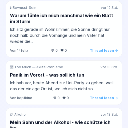
🕯️ Bewusst-Sein
vor 12 Std.
Warum fühle ich mich manchmal wie ein Blatt
im Sturm
Ich sitz gerade im Wohnzimmer, die Sonne dringt nur
noch halb durch die Vorhänge und mein Vater hat
wieder die...
Von 14felix
💬 0 · ❤️ 0
Thread lesen →
🆘 Too Much — Akute Probleme
vor 13 Std.
Panik im Vorort – was soll ich tun
Ich hab vor, heute Abend zur Uni-Party zu gehen, weil
das der einzige Ort ist, wo ich mich nicht so...
Von kopfkino
💬 0 · ❤️ 0
Thread lesen →
🍺 Alkohol
vor 13 Std.
Mein Sohn und der Alkohol - wie schütze ich