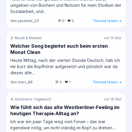
umgeben von Büchern und Notizen für mein Studium der
Sozialarbeit, und...
Von yasemin_23
💬 0 · ❤️ 0
Thread lesen →
🎵 Musik & Medien
vor 14 Std.
Welcher Song begleitet euch beim ersten
Monat Clean
Heute Mittag, nach der vierten Stunde Deutsch, hab ich
mir kurz die Kopfhörer aufgesetzt und plötzlich war da
dieses alte...
Von marc_86
💬 0 · ❤️ 1
Thread lesen →
📓 Abstinenz-Tagebuch
vor 15 Std.
Wie fühlt sich das alte Westberliner‑Feeling im
heutigen Therapie‑Alltag an?
Ich war ein paar Tage weg vom Forum – das war
irgendwie nötig, um nicht ständig im Kopf zu drehen....