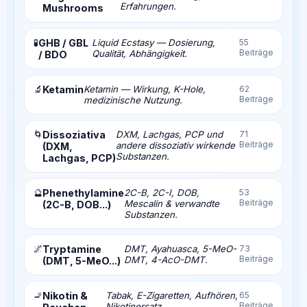
Erfahrungen.
Mushrooms
🧪
GHB / GBL
Liquid Ecstasy — Dosierung,
55
Beiträge
Qualität, Abhängigkeit.
/ BDO
🔬
Ketamin
Ketamin — Wirkung, K-Hole,
62
Beiträge
medizinische Nutzung.
🌀
Dissoziativa
DXM, Lachgas, PCP und
71
Beiträge
andere dissoziativ wirkende
(DXM,
Substanzen.
Lachgas, PCP)
🔮
Phenethylamine
2C-B, 2C-I, DOB,
53
Beiträge
Mescalin & verwandte
(2C-B, DOB...)
Substanzen.
🌌
Tryptamine
DMT, Ayahuasca, 5-MeO-
73
Beiträge
DMT, 4-AcO-DMT.
(DMT, 5-MeO...)
🚬
Nikotin &
Tabak, E-Zigaretten, Aufhören,
65
Beiträge
Nikotinersatz.