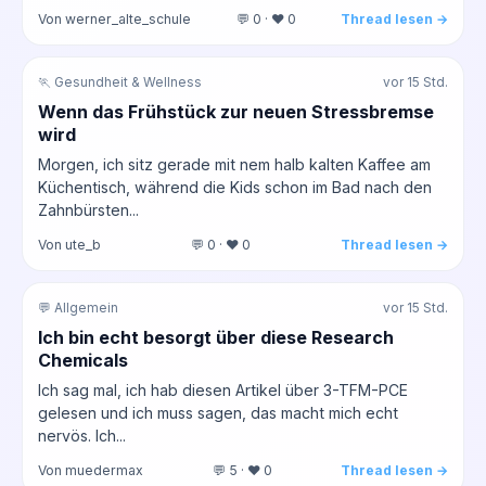
Von werner_alte_schule
💬 0 · ❤️ 0
Thread lesen →
🏃 Gesundheit & Wellness
vor 15 Std.
Wenn das Frühstück zur neuen Stressbremse
wird
Morgen, ich sitz gerade mit nem halb kalten Kaffee am
Küchentisch, während die Kids schon im Bad nach den
Zahnbürsten...
Von ute_b
💬 0 · ❤️ 0
Thread lesen →
💬 Allgemein
vor 15 Std.
Ich bin echt besorgt über diese Research
Chemicals
Ich sag mal, ich hab diesen Artikel über 3-TFM-PCE
gelesen und ich muss sagen, das macht mich echt
nervös. Ich...
Von muedermax
💬 5 · ❤️ 0
Thread lesen →