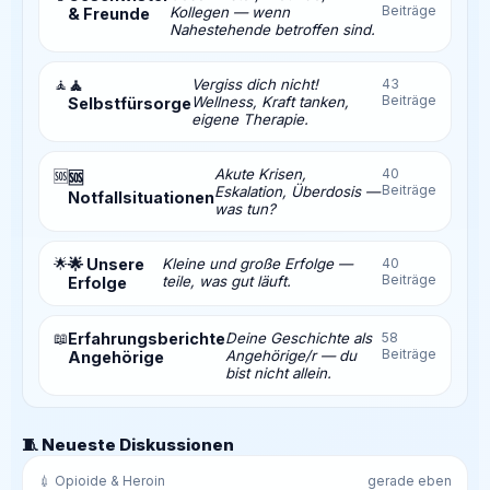
Beiträge
Kollegen — wenn
& Freunde
Nahestehende betroffen sind.
🧘
🧘
Vergiss dich nicht!
43
Beiträge
Wellness, Kraft tanken,
Selbstfürsorge
eigene Therapie.
Akute Krisen,
40
🆘
🆘
Beiträge
Eskalation, Überdosis —
Notfallsituationen
was tun?
🌟
🌟 Unsere
Kleine und große Erfolge —
40
Beiträge
teile, was gut läuft.
Erfolge
📖
Erfahrungsberichte
Deine Geschichte als
58
Beiträge
Angehörige/r — du
Angehörige
bist nicht allein.
🧵 Neueste Diskussionen
💉 Opioide & Heroin
gerade eben