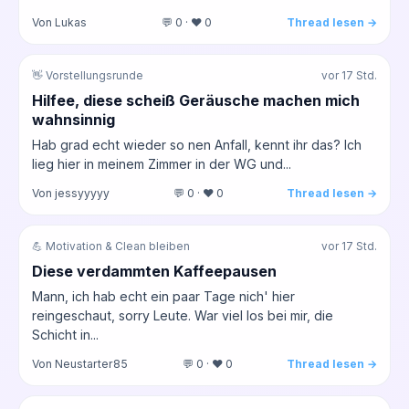
Von Lukas
💬 0 · ❤️ 0
Thread lesen →
👋 Vorstellungsrunde
vor 17 Std.
Hilfee, diese scheiß Geräusche machen mich
wahnsinnig
Hab grad echt wieder so nen Anfall, kennt ihr das? Ich
lieg hier in meinem Zimmer in der WG und...
Von jessyyyyy
💬 0 · ❤️ 0
Thread lesen →
💪 Motivation & Clean bleiben
vor 17 Std.
Diese verdammten Kaffeepausen
Mann, ich hab echt ein paar Tage nich' hier
reingeschaut, sorry Leute. War viel los bei mir, die
Schicht in...
Von Neustarter85
💬 0 · ❤️ 0
Thread lesen →