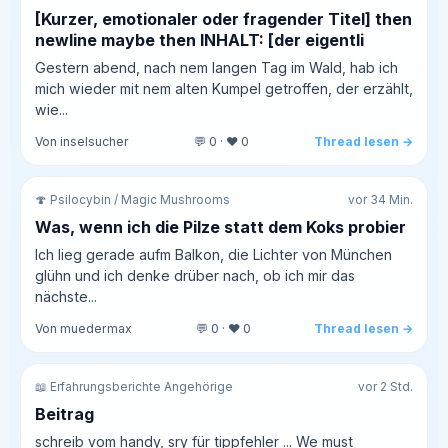
[Kurzer, emotionaler oder fragender Titel] then
newline maybe then INHALT: [der eigentli
Gestern abend, nach nem langen Tag im Wald, hab ich
mich wieder mit nem alten Kumpel getroffen, der erzählt,
wie...
Von inselsucher
💬 0 · ❤️ 0
Thread lesen →
🍄 Psilocybin / Magic Mushrooms
vor 34 Min.
Was, wenn ich die Pilze statt dem Koks probier
Ich lieg gerade aufm Balkon, die Lichter von München
glühn und ich denke drüber nach, ob ich mir das
nächste...
Von muedermax
💬 0 · ❤️ 0
Thread lesen →
📖 Erfahrungsberichte Angehörige
vor 2 Std.
Beitrag
schreib vom handy, sry für tippfehler ... We must