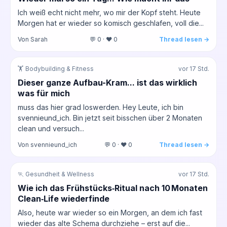
Ich weiß echt nicht mehr, wo mir der Kopf steht. Heute
Morgen hat er wieder so komisch geschlafen, voll die...
Von Sarah
💬 0 · ❤️ 0
Thread lesen →
🏋️ Bodybuilding & Fitness
vor 17 Std.
Dieser ganze Aufbau-Kram... ist das wirklich
was für mich
muss das hier grad loswerden. Hey Leute, ich bin
svennieund_ich. Bin jetzt seit bisschen über 2 Monaten
clean und versuch...
Von svennieund_ich
💬 0 · ❤️ 0
Thread lesen →
🏃 Gesundheit & Wellness
vor 17 Std.
Wie ich das Frühstücks‑Ritual nach 10 Monaten
Clean‑Life wiederfinde
Also, heute war wieder so ein Morgen, an dem ich fast
wieder das alte Schema durchziehe – erst auf die...