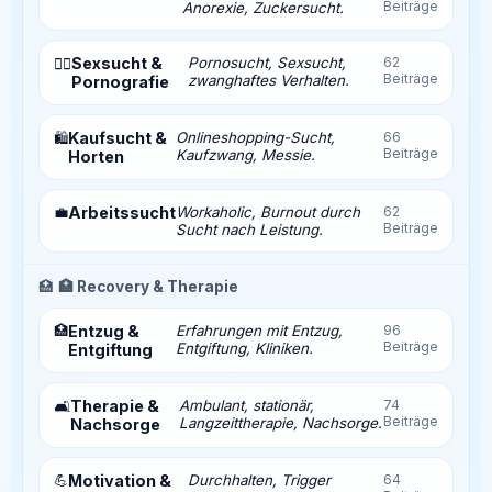
Beiträge
Anorexie, Zuckersucht.
Sexsucht &
Pornosucht, Sexsucht,
62
❤️‍🔥
Beiträge
zwanghaftes Verhalten.
Pornografie
Kaufsucht &
Onlineshopping-Sucht,
66
🛍️
Beiträge
Kaufzwang, Messie.
Horten
💼
Arbeitssucht
Workaholic, Burnout durch
62
Beiträge
Sucht nach Leistung.
🏥
🏥 Recovery & Therapie
🏥
Entzug &
Erfahrungen mit Entzug,
96
Beiträge
Entgiftung, Kliniken.
Entgiftung
Therapie &
Ambulant, stationär,
74
🛋️
Beiträge
Langzeittherapie, Nachsorge.
Nachsorge
💪
Motivation &
Durchhalten, Trigger
64