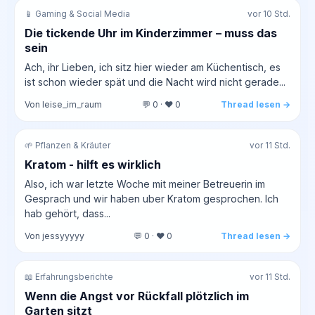
📱 Gaming & Social Media
vor 10 Std.
Die tickende Uhr im Kinderzimmer – muss das
sein
Ach, ihr Lieben, ich sitz hier wieder am Küchentisch, es
ist schon wieder spät und die Nacht wird nicht gerade...
Von leise_im_raum
💬 0 · ❤️ 0
Thread lesen →
🌱 Pflanzen & Kräuter
vor 11 Std.
Kratom - hilft es wirklich
Also, ich war letzte Woche mit meiner Betreuerin im
Gesprach und wir haben uber Kratom gesprochen. Ich
hab gehört, dass...
Von jessyyyyy
💬 0 · ❤️ 0
Thread lesen →
📖 Erfahrungsberichte
vor 11 Std.
Wenn die Angst vor Rückfall plötzlich im
Garten sitzt