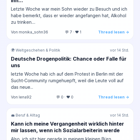
ihn...
Letzte Woche war mein Sohn wieder zu Besuch und ich
habe bemerkt, dass er wieder angefangen hat, Alkohol
zu trinken....
Von monika_sohn36
💬 7 · ❤️ 1
Thread lesen →
🌍 Weltgeschehen & Politik
vor 14 Std.
Deutsche Drogenpolitik: Chance oder Falle für
uns
letzte Woche hab ich auf dem Protest in Berlin mit der
Sucht‑Community rumgehuepft, weil die Leute voll auf
das neue...
Von lena92
💬 0 · ❤️ 0
Thread lesen →
💼 Beruf & Alltag
vor 14 Std.
Kann ich meine Vergangenheit wirklich hinter
mir lassen, wenn ich Sozialarbeiterin werde
Also, ich sitz hier gerade in meinem kleinen Büro,