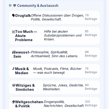
💬
💬 Community & Austausch
Drugtalk
Offene Diskussionen über Drogen,
76
🗣️
Beiträge
Politik, Gesellschaft.
Too Much —
Hilfe bei akuten
85
🆘
Beiträge
Substanzproblemen und
Akute
Krisen.
Probleme
Bewusst-
Philosophie, Spiritualität,
88
🕯️
Beiträge
Achtsamkeit, Sinn des Lebens.
Sein
🎵
Musik &
Musik, Podcasts, Filme, Bücher
74
Beiträge
— was euch bewegt.
Medien
😂
Witziges &
Sprüche, Jokes, Gedichte,
89
Beiträge
Weisheiten.
Sinnliches
Weltgeschehen
Drogenpolitik,
100
🌍
Beiträge
Nachrichten, Gesellschaft.
& Politik