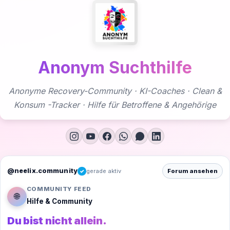
Zum
Inhalt
springen
Anonym Suchthilfe
Anonyme Recovery-Community · KI-Coaches · Clean &
Konsum -Tracker · Hilfe für Betroffene & Angehörige
@neelix.community
gerade aktiv
Forum ansehen
✓
COMMUNITY FEED
🌐
Hilfe & Community
Du bist nicht allein.