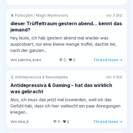
🍄 Psilocybin / Magic Mushrooms
vor 3 Std.
dieser Trüffeltraum gestern abend... kennt das
jemand?
hey leute, ich hab gestern abend mal wieder was
ausprobiert, nur eine kleine menge trüffel, dachte mir,
nach der ganzen...
Von sabrina_koks
💬 0 · ❤️ 0
Thread lesen →
🧬 Antidepressiva & Neuroleptika
vor 3 Std.
Antidepressiva & Gaming – hat das wirklich
was gebracht
Also, ich muss das jetzt mal loswerden, weil ich das
Gefühl hab, dass ich hier vielleicht ein paar Anregungen
kriegen...
Von nina_b
💬 0 · ❤️ 0
Thread lesen →