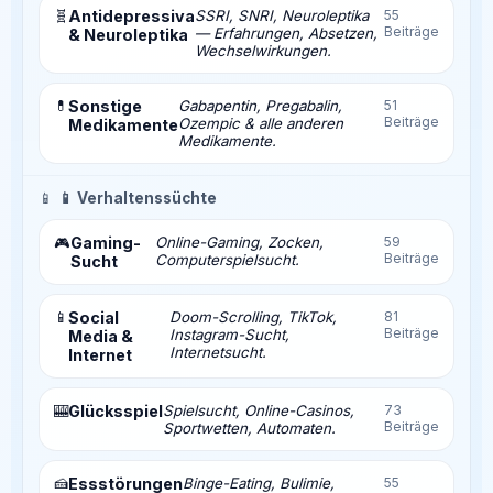
🧬
Antidepressiva
SSRI, SNRI, Neuroleptika
55
Beiträge
— Erfahrungen, Absetzen,
& Neuroleptika
Wechselwirkungen.
💊
Sonstige
Gabapentin, Pregabalin,
51
Beiträge
Ozempic & alle anderen
Medikamente
Medikamente.
📱
📱 Verhaltenssüchte
Gaming-
Online-Gaming, Zocken,
59
🎮
Beiträge
Computerspielsucht.
Sucht
📱
Social
Doom-Scrolling, TikTok,
81
Beiträge
Instagram-Sucht,
Media &
Internetsucht.
Internet
🎰
Glücksspiel
Spielsucht, Online-Casinos,
73
Beiträge
Sportwetten, Automaten.
🍰
Essstörungen
Binge-Eating, Bulimie,
55