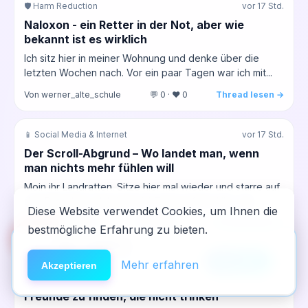
🛡️ Harm Reduction
vor 17 Std.
Naloxon - ein Retter in der Not, aber wie
bekannt ist es wirklich
Ich sitz hier in meiner Wohnung und denke über die
letzten Wochen nach. Vor ein paar Tagen war ich mit...
Von werner_alte_schule
💬 0 · ❤️ 0
Thread lesen →
📱 Social Media & Internet
vor 17 Std.
Der Scroll-Abgrund – Wo landet man, wenn
man nichts mehr fühlen will
Moin ihr Landratten. Sitze hier mal wieder und starre auf
den Bildschirm. Hab jetzt 34 Tage auf der Uhr, was...
Diese Website verwendet Cookies, um Ihnen die
Von dritter_anlauf
💬 0 · ❤️ 0
Thread lesen →
bestmögliche Erfahrung zu bieten.
🆘
Hilfe
App installieren
×
NeelixberliN auf dem Homescreen —
Anleitung
Mehr erfahren
💉 Opioide & Heroin
vor 18 Std.
Akzeptieren
wie eine echte App.
Warum fällt es mir immer noch so schwer,
Freunde zu finden, die nicht trinken