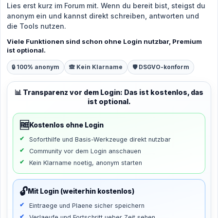
Lies erst kurz im Forum mit. Wenn du bereit bist, steigst du
anonym ein und kannst direkt schreiben, antworten und
die Tools nutzen.
Viele Funktionen sind schon ohne Login nutzbar, Premium
ist optional.
🔒 100% anonym
🙈 Kein Klarname
🛡️ DSGVO-konform
📊 Transparenz vor dem Login: Das ist kostenlos, das
ist optional.
🆓
Kostenlos ohne Login
Soforthilfe und Basis-Werkzeuge direkt nutzbar
Community vor dem Login anschauen
Kein Klarname noetig, anonym starten
🔓
Mit Login (weiterhin kostenlos)
Eintraege und Plaene sicher speichern
Verlaeufe und Fortschritt ueber Zeit sehen