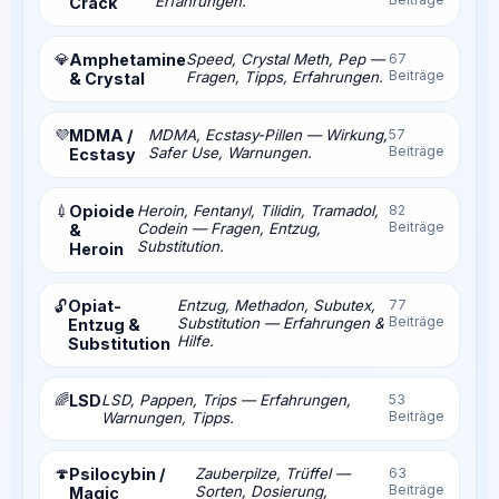
Erfahrungen.
Crack
💎
Amphetamine
Speed, Crystal Meth, Pep —
67
Beiträge
Fragen, Tipps, Erfahrungen.
& Crystal
💜
MDMA /
MDMA, Ecstasy-Pillen — Wirkung,
57
Beiträge
Safer Use, Warnungen.
Ecstasy
💉
Opioide
Heroin, Fentanyl, Tilidin, Tramadol,
82
Beiträge
Codein — Fragen, Entzug,
&
Substitution.
Heroin
Opiat-
Entzug, Methadon, Subutex,
77
🔓
Beiträge
Substitution — Erfahrungen &
Entzug &
Hilfe.
Substitution
🌈
LSD
LSD, Pappen, Trips — Erfahrungen,
53
Beiträge
Warnungen, Tipps.
🍄
Psilocybin /
Zauberpilze, Trüffel —
63
Beiträge
Sorten, Dosierung,
Magic