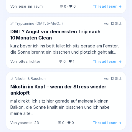
Von leise_im_raum
💬 0 · ❤️ 0
Thread lesen →
🌌 Tryptamine (DMT, 5-MeO...)
vor 12 Std.
DMT? Angst vor dem ersten Trip nach
10 Monaten Clean
kurz bevor ich ins bett falle: Ich sitz gerade am Fenster,
die Sonne brennt ein bisschen und plotzlich geht mir...
Von lottes_lichter
💬 0 · ❤️ 1
Thread lesen →
🚬 Nikotin & Rauchen
vor 12 Std.
Nikotin im Kopf – wenn der Stress wieder
anklopft
mal direkt, Ich sitz hier gerade auf meinem kleinen
Balkon, die Sonne knallt ein bisschen und ich habe
meine alte...
Von yasemin_23
💬 0 · ❤️ 0
Thread lesen →