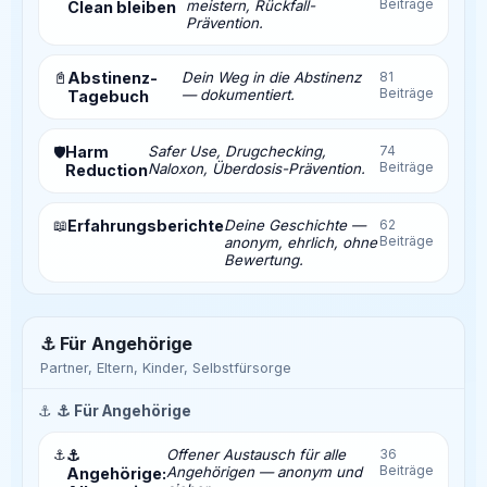
Beiträge
meistern, Rückfall-
Clean bleiben
Prävention.
📓
Abstinenz-
Dein Weg in die Abstinenz
81
Beiträge
— dokumentiert.
Tagebuch
Harm
Safer Use, Drugchecking,
74
🛡️
Beiträge
Naloxon, Überdosis-Prävention.
Reduction
📖
Erfahrungsberichte
Deine Geschichte —
62
Beiträge
anonym, ehrlich, ohne
Bewertung.
⚓ Für Angehörige
Partner, Eltern, Kinder, Selbstfürsorge
⚓
⚓ Für Angehörige
⚓
⚓
Offener Austausch für alle
36
Beiträge
Angehörigen — anonym und
Angehörige: