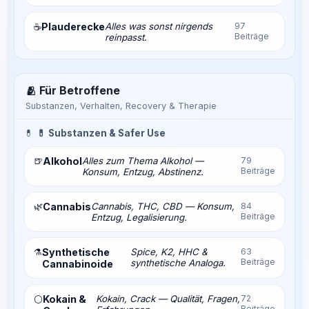
Plauderecke
Alles was sonst nirgends
97
☕
Beiträge
reinpasst.
🫂 Für Betroffene
Substanzen, Verhalten, Recovery & Therapie
💊
💊 Substanzen & Safer Use
🍺
Alkohol
Alles zum Thema Alkohol —
79
Beiträge
Konsum, Entzug, Abstinenz.
🌿
Cannabis
Cannabis, THC, CBD — Konsum,
84
Beiträge
Entzug, Legalisierung.
⚗️
Synthetische
Spice, K2, HHC &
63
Beiträge
synthetische Analoga.
Cannabinoide
Kokain &
Kokain, Crack — Qualität, Fragen,
72
⚪
Beiträge