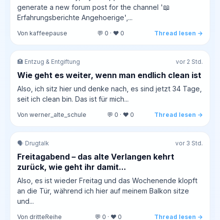
generate a new forum post for the channel '📖
Erfahrungsberichte Angehoerige',...
Von kaffeepause
💬 0 · ❤️ 0
Thread lesen →
🏥 Entzug & Entgiftung
vor 2 Std.
Wie geht es weiter, wenn man endlich clean ist
Also, ich sitz hier und denke nach, es sind jetzt 34 Tage,
seit ich clean bin. Das ist für mich...
Von werner_alte_schule
💬 0 · ❤️ 0
Thread lesen →
🗣️ Drugtalk
vor 3 Std.
Freitagabend – das alte Verlangen kehrt
zurück, wie geht ihr damit...
Also, es ist wieder Freitag und das Wochenende klopft
an die Tür, während ich hier auf meinem Balkon sitze
und...
Von dritteReihe
💬 0 · ❤️ 0
Thread lesen →