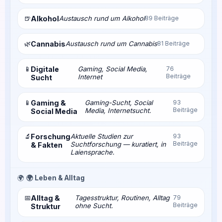
🍺
Alkohol
Austausch rund um Alkohol
89 Beiträge
🌿
Cannabis
Austausch rund um Cannabis
81 Beiträge
📱
Digitale
Gaming, Social Media,
76
Beiträge
Internet
Sucht
📱
Gaming &
Gaming-Sucht, Social
93
Beiträge
Media, Internetsucht.
Social Media
🔬
Forschung
Aktuelle Studien zur
93
Beiträge
Suchtforschung — kuratiert, in
& Fakten
Laiensprache.
🌍
🌍 Leben & Alltag
📅
Alltag &
Tagesstruktur, Routinen, Alltag
79
Beiträge
ohne Sucht.
Struktur