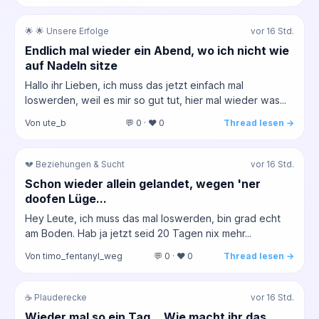
🌟 🌟 Unsere Erfolge
vor 16 Std.
Endlich mal wieder ein Abend, wo ich nicht wie
auf Nadeln sitze
Hallo ihr Lieben, ich muss das jetzt einfach mal
loswerden, weil es mir so gut tut, hier mal wieder was...
Von ute_b
💬 0 · ❤️ 0
Thread lesen →
💔 Beziehungen & Sucht
vor 16 Std.
Schon wieder allein gelandet, wegen 'ner
doofen Lüge...
Hey Leute, ich muss das mal loswerden, bin grad echt
am Boden. Hab ja jetzt seid 20 Tagen nix mehr...
Von timo_fentanyl_weg
💬 0 · ❤️ 0
Thread lesen →
☕ Plauderecke
vor 16 Std.
Wieder mal so ein Tag... Wie macht ihr das