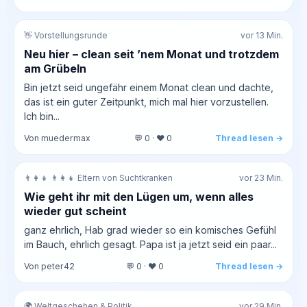
👋 Vorstellungsrunde
vor 13 Min.
Neu hier – clean seit ’nem Monat und trotzdem
am Grübeln
Bin jetzt seid ungefähr einem Monat clean und dachte,
das ist ein guter Zeitpunkt, mich mal hier vorzustellen.
Ich bin...
Von muedermax
💬 0 · ❤️ 0
Thread lesen →
👨‍👩‍👧 👨‍👩‍👧 Eltern von Suchtkranken
vor 23 Min.
Wie geht ihr mit den Lügen um, wenn alles
wieder gut scheint
ganz ehrlich, Hab grad wieder so ein komisches Gefühl
im Bauch, ehrlich gesagt. Papa ist ja jetzt seid ein paar...
Von peter42
💬 0 · ❤️ 0
Thread lesen →
🌍 Weltgeschehen & Politik
vor 29 Min.