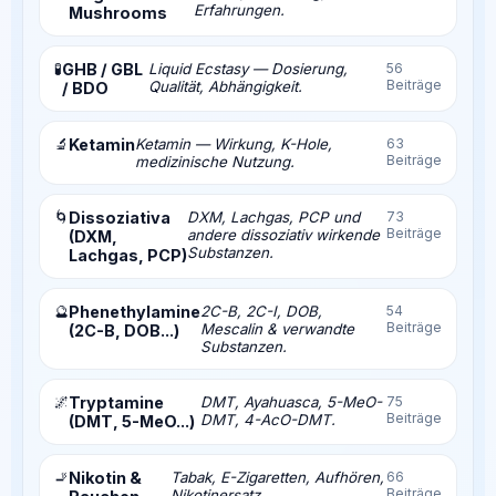
Erfahrungen.
Mushrooms
🧪
GHB / GBL
Liquid Ecstasy — Dosierung,
56
Beiträge
Qualität, Abhängigkeit.
/ BDO
🔬
Ketamin
Ketamin — Wirkung, K-Hole,
63
Beiträge
medizinische Nutzung.
🌀
Dissoziativa
DXM, Lachgas, PCP und
73
Beiträge
andere dissoziativ wirkende
(DXM,
Substanzen.
Lachgas, PCP)
🔮
Phenethylamine
2C-B, 2C-I, DOB,
54
Beiträge
Mescalin & verwandte
(2C-B, DOB...)
Substanzen.
🌌
Tryptamine
DMT, Ayahuasca, 5-MeO-
75
Beiträge
DMT, 4-AcO-DMT.
(DMT, 5-MeO...)
🚬
Nikotin &
Tabak, E-Zigaretten, Aufhören,
66
Beiträge
Nikotinersatz.