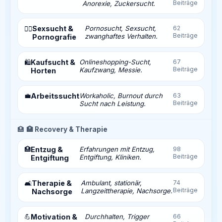
Beiträge
Anorexie, Zuckersucht.
Sexsucht &
Pornosucht, Sexsucht,
62
❤️‍🔥
Beiträge
zwanghaftes Verhalten.
Pornografie
Kaufsucht &
Onlineshopping-Sucht,
67
🛍️
Beiträge
Kaufzwang, Messie.
Horten
💼
Arbeitssucht
Workaholic, Burnout durch
63
Beiträge
Sucht nach Leistung.
🏥
🏥 Recovery & Therapie
🏥
Entzug &
Erfahrungen mit Entzug,
98
Beiträge
Entgiftung, Kliniken.
Entgiftung
Therapie &
Ambulant, stationär,
74
🛋️
Beiträge
Langzeittherapie, Nachsorge.
Nachsorge
💪
Motivation &
Durchhalten, Trigger
66