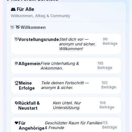
👥 Für Alle
Willkommen, Alltag & Community
👋
👋 Willkommen
👋
Vorstellungsrunde
Stell dich vor —
96
Beiträge
anonym und sicher.
Willkommen!
💬
Allgemein
Freie Unterhaltung &
195
Beiträge
Ankommen.
Meine
Teile deinen Fortschritt —
100
🏆
Beiträge
anonym & sicher.
Erfolge
🔄
Rückfall &
Kein Urteil. Nur
106
Beiträge
Unterstützung.
Neustart
❤️
Für
Geschützter Raum für Familien
113
Beiträge
& Freunde
Angehörige