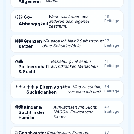
sicher.
Allgemein
Wenn das Leben des
49
🪞
🪞 Co-
Beiträge
anderen dein eigenes
Abhängigkeit
bestimmt.
🚧
🚧 Grenzen
Wie sage ich Nein? Selbstschutz
37
Beiträge
ohne Schuldgefühle.
setzen
💑
💑
Beziehung mit einem
41
Beiträge
suchtkranken Menschen.
Partnerschaft
& Sucht
👨‍👩‍👧
👨‍👩‍👧 Eltern von
Mein Kind ist süchtig
34
Beiträge
— was kann ich tun?
Suchtkranken
🧒
🧒 Kinder &
Aufwachsen mit Sucht,
43
Beiträge
NACOA, Erwachsene
Sucht in der
Kinder.
Familie
🤝
Geschwister
Geschwister, Freunde,
37