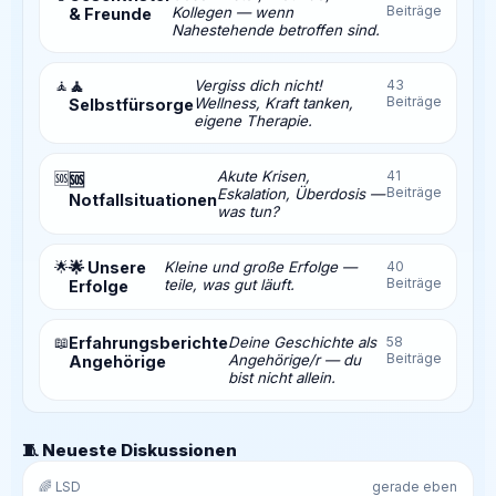
Beiträge
Kollegen — wenn
& Freunde
Nahestehende betroffen sind.
🧘
🧘
Vergiss dich nicht!
43
Beiträge
Wellness, Kraft tanken,
Selbstfürsorge
eigene Therapie.
Akute Krisen,
41
🆘
🆘
Beiträge
Eskalation, Überdosis —
Notfallsituationen
was tun?
🌟
🌟 Unsere
Kleine und große Erfolge —
40
Beiträge
teile, was gut läuft.
Erfolge
📖
Erfahrungsberichte
Deine Geschichte als
58
Beiträge
Angehörige/r — du
Angehörige
bist nicht allein.
🧵 Neueste Diskussionen
🌈 LSD
gerade eben