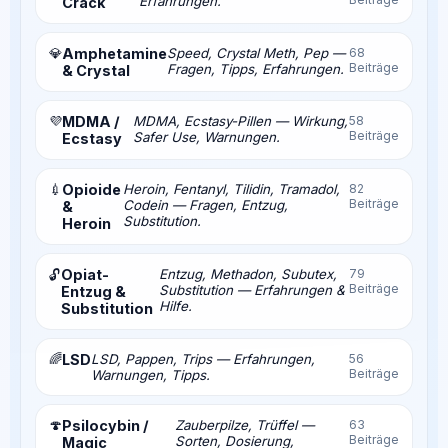
Erfahrungen.
Crack
💎
Amphetamine
Speed, Crystal Meth, Pep —
68
Beiträge
Fragen, Tipps, Erfahrungen.
& Crystal
💜
MDMA /
MDMA, Ecstasy-Pillen — Wirkung,
58
Beiträge
Safer Use, Warnungen.
Ecstasy
💉
Opioide
Heroin, Fentanyl, Tilidin, Tramadol,
82
Beiträge
Codein — Fragen, Entzug,
&
Substitution.
Heroin
Opiat-
Entzug, Methadon, Subutex,
79
🔓
Beiträge
Substitution — Erfahrungen &
Entzug &
Hilfe.
Substitution
🌈
LSD
LSD, Pappen, Trips — Erfahrungen,
56
Beiträge
Warnungen, Tipps.
🍄
Psilocybin /
Zauberpilze, Trüffel —
63
Beiträge
Sorten, Dosierung,
Magic