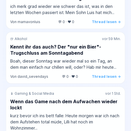
ich merk grad wieder wie schwer das ist, was in den
letzten Wochen passiert ist. Mein Sohn Luis hat mich...
Von mamavonluis
💬 0 · ❤️ 0
Thread lesen →
🍺 Alkohol
vor 59 Min.
Kennt ihr das auch? Der "nur ein Bier"-
Trugschluss am Sonntagabend
Boah, dieser Sonntag war wieder mal so ein Tag, an
dem man einfach nur chillen will, oder? Hab mir heute...
Von david_sevendays
💬 0 · ❤️ 0
Thread lesen →
📱 Gaming & Social Media
vor 1 Std.
Wenn das Game nach dem Aufwachen wieder
lockt
kurz bevor ich ins bett falle: Heute morgen war ich nach
dem Aufstehen total müde, Lilli hat noch im
Wohnzimmer...