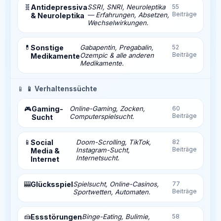
🧬
Antidepressiva
SSRI, SNRI, Neuroleptika
55
Beiträge
— Erfahrungen, Absetzen,
& Neuroleptika
Wechselwirkungen.
💊
Sonstige
Gabapentin, Pregabalin,
52
Beiträge
Ozempic & alle anderen
Medikamente
Medikamente.
📱
📱 Verhaltenssüchte
Gaming-
Online-Gaming, Zocken,
60
🎮
Beiträge
Computerspielsucht.
Sucht
📱
Social
Doom-Scrolling, TikTok,
82
Beiträge
Instagram-Sucht,
Media &
Internetsucht.
Internet
🎰
Glücksspiel
Spielsucht, Online-Casinos,
77
Beiträge
Sportwetten, Automaten.
🍰
Essstörungen
Binge-Eating, Bulimie,
58