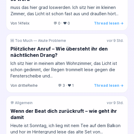
muss das hier grad loswerden. Ich sitz hier im kleinen
Zimmer, das Licht ist schon fast aus und draußen hört...
Von 14felix
💬 0 · ❤️ 0
Thread lesen →
🆘 Too Much — Akute Probleme
vor 9 Std.
Plötzlicher Anruf – Wie übersteht ihr den
nächtlichen Drang?
Ich sitz hier in meinem alten Wohnzimmer, das Licht ist
schon gedimmt, der Regen trommelt leise gegen die
Fensterscheibe und...
Von dritteReihe
💬 3 · ❤️ 1
Thread lesen →
💬 Allgemein
vor 9 Std.
Wenn der Beat dich zurückruft – wie geht ihr
damit
Heute ist Sonntag, ich lieg mit nem Tee auf dem Balkon
und hor im Hintergrund leise das alte Set von...