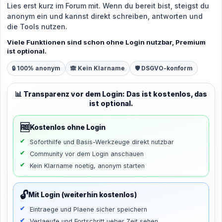
Lies erst kurz im Forum mit. Wenn du bereit bist, steigst du
anonym ein und kannst direkt schreiben, antworten und
die Tools nutzen.
Viele Funktionen sind schon ohne Login nutzbar, Premium
ist optional.
🔒 100% anonym
🙈 Kein Klarname
🛡️ DSGVO-konform
📊 Transparenz vor dem Login: Das ist kostenlos, das
ist optional.
🆓
Kostenlos ohne Login
Soforthilfe und Basis-Werkzeuge direkt nutzbar
Community vor dem Login anschauen
Kein Klarname noetig, anonym starten
🔓
Mit Login (weiterhin kostenlos)
Eintraege und Plaene sicher speichern
Verlaeufe und Fortschritt ueber Zeit sehen