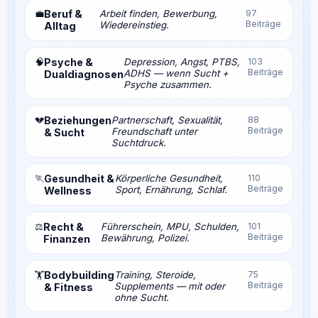
💼
Beruf &
Arbeit finden, Bewerbung,
97
Beiträge
Wiedereinstieg.
Alltag
🧠
Psyche &
Depression, Angst, PTBS,
103
Beiträge
ADHS — wenn Sucht +
Dualdiagnosen
Psyche zusammen.
💔
Beziehungen
Partnerschaft, Sexualität,
88
Beiträge
Freundschaft unter
& Sucht
Suchtdruck.
🏃
Gesundheit &
Körperliche Gesundheit,
110
Beiträge
Sport, Ernährung, Schlaf.
Wellness
⚖️
Recht &
Führerschein, MPU, Schulden,
101
Beiträge
Bewährung, Polizei.
Finanzen
Bodybuilding
Training, Steroide,
75
🏋️
Beiträge
Supplements — mit oder
& Fitness
ohne Sucht.