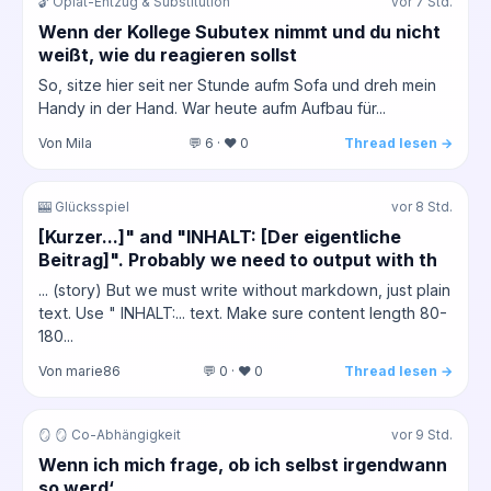
🔓 Opiat-Entzug & Substitution
vor 7 Std.
Wenn der Kollege Subutex nimmt und du nicht
weißt, wie du reagieren sollst
So, sitze hier seit ner Stunde aufm Sofa und dreh mein
Handy in der Hand. War heute aufm Aufbau für...
Von Mila
💬 6 · ❤️ 0
Thread lesen →
🎰 Glücksspiel
vor 8 Std.
[Kurzer...]" and "INHALT: [Der eigentliche
Beitrag]". Probably we need to output with th
... (story) But we must write without markdown, just plain
text. Use " INHALT:... text. Make sure content length 80-
180...
Von marie86
💬 0 · ❤️ 0
Thread lesen →
🪞 🪞 Co-Abhängigkeit
vor 9 Std.
Wenn ich mich frage, ob ich selbst irgendwann
so werd‘