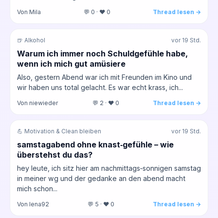
Von Mila
💬 0 · ❤️ 0
Thread lesen →
🍺 Alkohol
vor 19 Std.
Warum ich immer noch Schuldgefühle habe,
wenn ich mich gut amüsiere
Also, gestern Abend war ich mit Freunden im Kino und
wir haben uns total gelacht. Es war echt krass, ich...
Von niewieder
💬 2 · ❤️ 0
Thread lesen →
💪 Motivation & Clean bleiben
vor 19 Std.
samstagabend ohne knast‑gefühle – wie
überstehst du das?
hey leute, ich sitz hier am nachmittags‑sonnigen samstag
in meiner wg und der gedanke an den abend macht
mich schon...
Von lena92
💬 5 · ❤️ 0
Thread lesen →