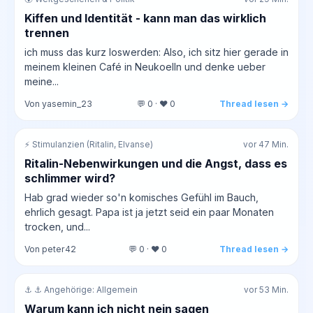
Kiffen und Identität - kann man das wirklich
trennen
ich muss das kurz loswerden: Also, ich sitz hier gerade in
meinem kleinen Café in Neukoelln und denke ueber
meine...
Von yasemin_23
💬 0 · ❤️ 0
Thread lesen →
⚡ Stimulanzien (Ritalin, Elvanse)
vor 47 Min.
Ritalin-Nebenwirkungen und die Angst, dass es
schlimmer wird?
Hab grad wieder so'n komisches Gefühl im Bauch,
ehrlich gesagt. Papa ist ja jetzt seid ein paar Monaten
trocken, und...
Von peter42
💬 0 · ❤️ 0
Thread lesen →
⚓ ⚓ Angehörige: Allgemein
vor 53 Min.
Warum kann ich nicht nein sagen