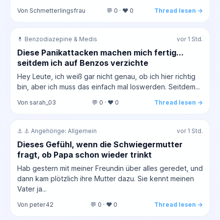
Von Schmetterlingsfrau
💬 0 · ❤️ 0
Thread lesen →
💊 Benzodiazepine & Medis
vor 1 Std.
Diese Panikattacken machen mich fertig...
seitdem ich auf Benzos verzichte
Hey Leute, ich weiß gar nicht genau, ob ich hier richtig
bin, aber ich muss das einfach mal loswerden. Seitdem...
Von sarah_03
💬 0 · ❤️ 0
Thread lesen →
⚓ ⚓ Angehörige: Allgemein
vor 1 Std.
Dieses Gefühl, wenn die Schwiegermutter
fragt, ob Papa schon wieder trinkt
Hab gestern mit meiner Freundin über alles geredet, und
dann kam plötzlich ihre Mutter dazu. Sie kennt meinen
Vater ja...
Von peter42
💬 0 · ❤️ 0
Thread lesen →