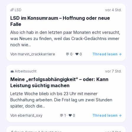
🌈 LSD
vor 4 Std.
LSD im Konsumraum – Hoffnung oder neue
Falle
Also ich hab in den letzten paar Monaten echt versucht,
was Neues zu finden, weil das Crack‑Gedächtnis immer
noch wie...
Von marvin_crackkarriere
💬 0 · ❤️ 0
Thread lesen →
💼 Arbeitssucht
vor 7 Std.
Meine „erfolgsabhängigkeit“ – oder: Kann
Leistung süchtig machen
Letzte Woche blieb ich bis 23 Uhr mit meiner
Buchhaltung arbeiten. Die Frist lag um zwei Stunden
später, doch die...
Von eberhard_oxy
💬 1 · ❤️ 0
Thread lesen →