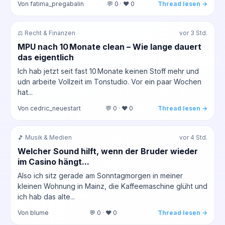
Von fatima_pregabalin
💬 0 · ❤️ 0
Thread lesen →
⚖️ Recht & Finanzen
vor 3 Std.
MPU nach 10 Monate clean – Wie lange dauert
das eigentlich
Ich hab jetzt seit fast 10 Monate keinen Stoff mehr und
udn arbeite Vollzeit im Tonstudio. Vor ein paar Wochen
hat...
Von cedric_neuestart
💬 0 · ❤️ 0
Thread lesen →
🎵 Musik & Medien
vor 4 Std.
Welcher Sound hilft, wenn der Bruder wieder
im Casino hängt...
Also ich sitz gerade am Sonntagmorgen in meiner
kleinen Wohnung in Mainz, die Kaffeemaschine glüht und
ich hab das alte...
Von blume
💬 0 · ❤️ 0
Thread lesen →