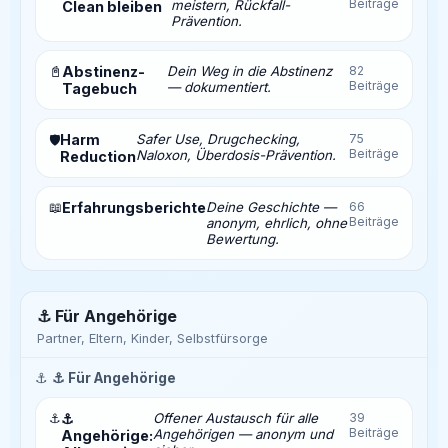
Beiträge
meistern, Rückfall-
Clean bleiben
Prävention.
📓
Abstinenz-
Dein Weg in die Abstinenz
82
Beiträge
— dokumentiert.
Tagebuch
Harm
Safer Use, Drugchecking,
75
🛡️
Beiträge
Naloxon, Überdosis-Prävention.
Reduction
📖
Erfahrungsberichte
Deine Geschichte —
66
Beiträge
anonym, ehrlich, ohne
Bewertung.
⚓ Für Angehörige
Partner, Eltern, Kinder, Selbstfürsorge
⚓
⚓ Für Angehörige
⚓
⚓
Offener Austausch für alle
39
Beiträge
Angehörigen — anonym und
Angehörige: