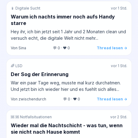
📱 Digitale Sucht
vor 1 Std.
Warum ich nachts immer noch aufs Handy
starre
Hey ihr, ich bin jetzt seit 1 Jahr und 2 Monaten clean und
versuch echt, die digitale Welt nicht mehr...
Von Sina
💬 0 · ❤️ 0
Thread lesen →
🌈 LSD
vor 1 Std.
Der Sog der Erinnerung
War ein paar Tage weg, musste mal kurz durchatmen.
Und jetzt bin ich wieder hier und es fuehlt sich alles...
Von zwischendurch
💬 0 · ❤️ 0
Thread lesen →
🆘 🆘 Notfallsituationen
vor 2 Std.
Wieder mal die Nachtschicht - was tun, wenn
sie nicht nach Hause kommt