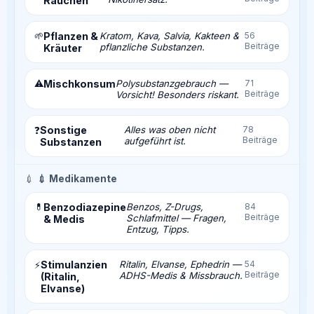
Rauchen
🌱
Pflanzen &
Kratom, Kava, Salvia, Kakteen &
56
Beiträge
pflanzliche Substanzen.
Kräuter
⚠️
Mischkonsum
Polysubstanzgebrauch —
71
Beiträge
Vorsicht! Besonders riskant.
Sonstige
Alles was oben nicht
78
❓
Beiträge
aufgeführt ist.
Substanzen
💉
💉 Medikamente
💊
Benzodiazepine
Benzos, Z-Drugs,
84
Beiträge
Schlafmittel — Fragen,
& Medis
Entzug, Tipps.
Stimulanzien
Ritalin, Elvanse, Ephedrin —
54
⚡
Beiträge
ADHS-Medis & Missbrauch.
(Ritalin,
Elvanse)