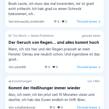
Boah Leute, ich muss das mal loswerden, mir ist grad
echt schlecht. Ich hab grad so einen Schreck
bekommen, ich...
Von kimraucht_nichtmehr
💬 0 · ❤️ 0
Thread lesen →
🆘 Too Much — Akute Probleme
gerade eben
Der Geruch von Regen... und alles kommt hoch
Mann, ich sitz hier und der Regen prasselt an mein
Fenster. Genau wie neulich schon. Und irgendwie ist das
grad...
Von julian88
💬 0 · ❤️ 0
Thread lesen →
🍰 Essstörungen
vor 1 Min.
Kommt der Heißhunger immer wieder
Also, ich mein, ich bin jetzt seit 10 Monaten clean und
dachte, ich hab das Essen endlich im Griff. Aber...
Von schattenboxer
💬 0 · ❤️ 0
Thread lesen →