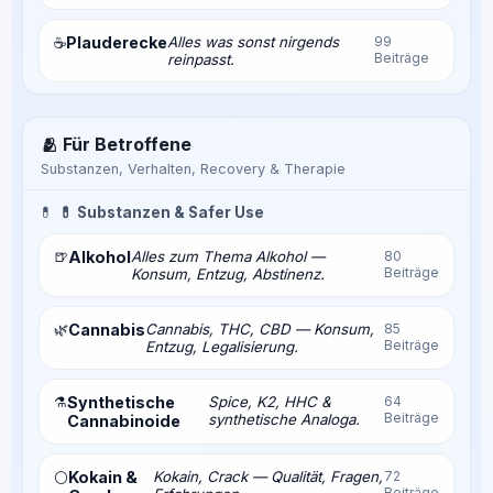
Plauderecke
Alles was sonst nirgends
99
☕
Beiträge
reinpasst.
🫂 Für Betroffene
Substanzen, Verhalten, Recovery & Therapie
💊
💊 Substanzen & Safer Use
🍺
Alkohol
Alles zum Thema Alkohol —
80
Beiträge
Konsum, Entzug, Abstinenz.
🌿
Cannabis
Cannabis, THC, CBD — Konsum,
85
Beiträge
Entzug, Legalisierung.
⚗️
Synthetische
Spice, K2, HHC &
64
Beiträge
synthetische Analoga.
Cannabinoide
Kokain &
Kokain, Crack — Qualität, Fragen,
72
⚪
Beiträge