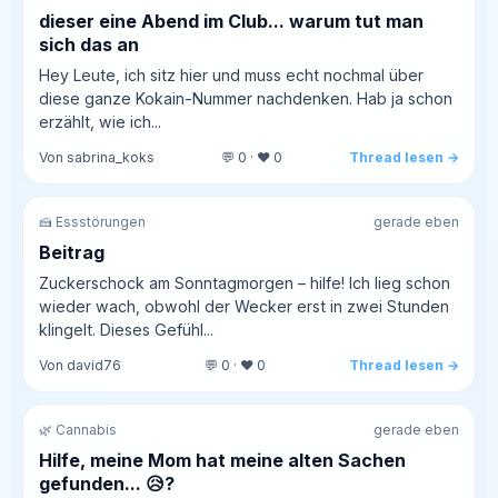
dieser eine Abend im Club... warum tut man
sich das an
Hey Leute, ich sitz hier und muss echt nochmal über
diese ganze Kokain-Nummer nachdenken. Hab ja schon
erzählt, wie ich...
Von sabrina_koks
💬 0 · ❤️ 0
Thread lesen →
🍰 Essstörungen
gerade eben
Beitrag
Zuckerschock am Sonntagmorgen – hilfe! Ich lieg schon
wieder wach, obwohl der Wecker erst in zwei Stunden
klingelt. Dieses Gefühl...
Von david76
💬 0 · ❤️ 0
Thread lesen →
🌿 Cannabis
gerade eben
Hilfe, meine Mom hat meine alten Sachen
gefunden... 😥?