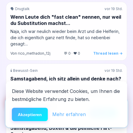
🗣️ Drugtalk
vor 19 Std.
Wenn Leute dich "fast clean" nennen, nur weil
du Substitution machst...
Naja, ich war neulich wieder beim Arzt und die Helferin,
die ich eigenltich ganz nett finde, hat so nebenbei
gesagt:...
Von rico_methadon_12j
💬 0 · ❤️ 0
Thread lesen →
🕯️ Bewusst-Sein
vor 19 Std.
Samstagabend, ich sitz allein und denke nach?
Ich war paar tage weg, brauchte einfach mal eine Pause
Diese Website verwendet Cookies, um Ihnen die
vom Forum und von allem. Aber jetzt sitz ich wieder...
bestmögliche Erfahrung zu bieten.
🆘
Hilfe
Von werner_alte_schule
💬 2 · ❤️ 0
Thread lesen →
App installieren
×
NeelixberliN auf dem Homescreen —
Anleitung
Mehr erfahren
Akzeptieren
😂 Witziges & Sinnliches
vor 20 Std.
wie eine echte App.
Samstagabend, Boxen & die peinliche Flirt-