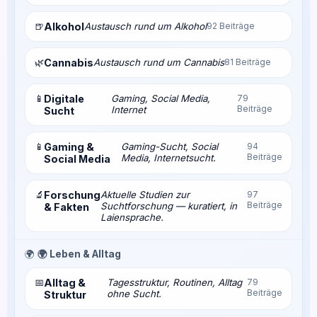
🍺
Alkohol
Austausch rund um Alkohol
92 Beiträge
🌿
Cannabis
Austausch rund um Cannabis
81 Beiträge
📱
Digitale
Gaming, Social Media,
79
Beiträge
Internet
Sucht
📱
Gaming &
Gaming-Sucht, Social
94
Beiträge
Media, Internetsucht.
Social Media
🔬
Forschung
Aktuelle Studien zur
97
Beiträge
Suchtforschung — kuratiert, in
& Fakten
Laiensprache.
🌍
🌍 Leben & Alltag
📅
Alltag &
Tagesstruktur, Routinen, Alltag
79
Beiträge
ohne Sucht.
Struktur