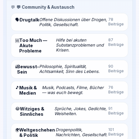
💬
💬 Community & Austausch
Drugtalk
Offene Diskussionen über Drogen,
78
🗣️
Beiträge
Politik, Gesellschaft.
Too Much —
Hilfe bei akuten
87
🆘
Beiträge
Substanzproblemen und
Akute
Krisen.
Probleme
Bewusst-
Philosophie, Spiritualität,
90
🕯️
Beiträge
Achtsamkeit, Sinn des Lebens.
Sein
🎵
Musik &
Musik, Podcasts, Filme, Bücher
76
Beiträge
— was euch bewegt.
Medien
😂
Witziges &
Sprüche, Jokes, Gedichte,
91
Beiträge
Weisheiten.
Sinnliches
Weltgeschehen
Drogenpolitik,
101
🌍
Beiträge
Nachrichten, Gesellschaft.
& Politik