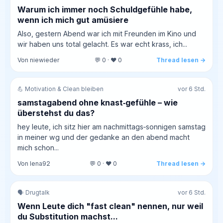
Warum ich immer noch Schuldgefühle habe,
wenn ich mich gut amüsiere
Also, gestern Abend war ich mit Freunden im Kino und
wir haben uns total gelacht. Es war echt krass, ich...
Von niewieder
💬 0 · ❤️ 0
Thread lesen →
💪 Motivation & Clean bleiben
vor 6 Std.
samstagabend ohne knast‑gefühle – wie
überstehst du das?
hey leute, ich sitz hier am nachmittags‑sonnigen samstag
in meiner wg und der gedanke an den abend macht
mich schon...
Von lena92
💬 0 · ❤️ 0
Thread lesen →
🗣️ Drugtalk
vor 6 Std.
Wenn Leute dich "fast clean" nennen, nur weil
du Substitution machst...