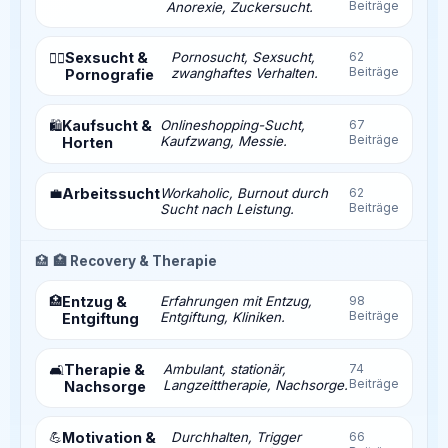
Beiträge
Anorexie, Zuckersucht.
Sexsucht &
Pornosucht, Sexsucht,
62
❤️‍🔥
Beiträge
zwanghaftes Verhalten.
Pornografie
Kaufsucht &
Onlineshopping-Sucht,
67
🛍️
Beiträge
Kaufzwang, Messie.
Horten
💼
Arbeitssucht
Workaholic, Burnout durch
62
Beiträge
Sucht nach Leistung.
🏥
🏥 Recovery & Therapie
🏥
Entzug &
Erfahrungen mit Entzug,
98
Beiträge
Entgiftung, Kliniken.
Entgiftung
Therapie &
Ambulant, stationär,
74
🛋️
Beiträge
Langzeittherapie, Nachsorge.
Nachsorge
💪
Motivation &
Durchhalten, Trigger
66