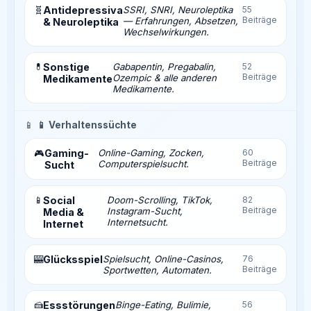
🧬
Antidepressiva
SSRI, SNRI, Neuroleptika
55
Beiträge
— Erfahrungen, Absetzen,
& Neuroleptika
Wechselwirkungen.
💊
Sonstige
Gabapentin, Pregabalin,
52
Beiträge
Ozempic & alle anderen
Medikamente
Medikamente.
📱
📱 Verhaltenssüchte
Gaming-
Online-Gaming, Zocken,
60
🎮
Beiträge
Computerspielsucht.
Sucht
📱
Social
Doom-Scrolling, TikTok,
82
Beiträge
Instagram-Sucht,
Media &
Internetsucht.
Internet
🎰
Glücksspiel
Spielsucht, Online-Casinos,
76
Beiträge
Sportwetten, Automaten.
🍰
Essstörungen
Binge-Eating, Bulimie,
56