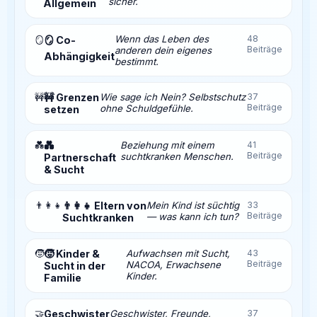
sicher.
Allgemein
Wenn das Leben des
48
🪞
🪞 Co-
Beiträge
anderen dein eigenes
Abhängigkeit
bestimmt.
🚧
🚧 Grenzen
Wie sage ich Nein? Selbstschutz
37
Beiträge
ohne Schuldgefühle.
setzen
💑
💑
Beziehung mit einem
41
Beiträge
suchtkranken Menschen.
Partnerschaft
& Sucht
👨‍👩‍👧
👨‍👩‍👧 Eltern von
Mein Kind ist süchtig
33
Beiträge
— was kann ich tun?
Suchtkranken
🧒
🧒 Kinder &
Aufwachsen mit Sucht,
43
Beiträge
NACOA, Erwachsene
Sucht in der
Kinder.
Familie
🤝
Geschwister
Geschwister, Freunde,
37