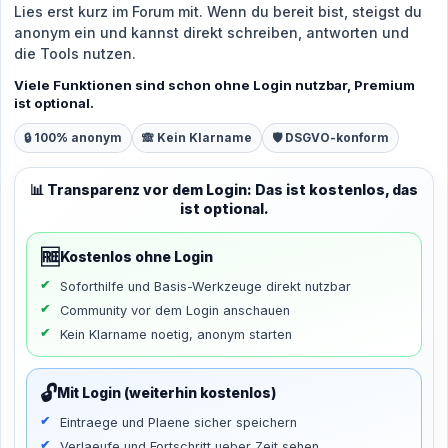
Lies erst kurz im Forum mit. Wenn du bereit bist, steigst du
anonym ein und kannst direkt schreiben, antworten und
die Tools nutzen.
Viele Funktionen sind schon ohne Login nutzbar, Premium
ist optional.
🔒 100% anonym
🙈 Kein Klarname
🛡️ DSGVO-konform
📊 Transparenz vor dem Login: Das ist kostenlos, das
ist optional.
🆓
Kostenlos ohne Login
Soforthilfe und Basis-Werkzeuge direkt nutzbar
Community vor dem Login anschauen
Kein Klarname noetig, anonym starten
🔓
Mit Login (weiterhin kostenlos)
Eintraege und Plaene sicher speichern
Verlaeufe und Fortschritt ueber Zeit sehen