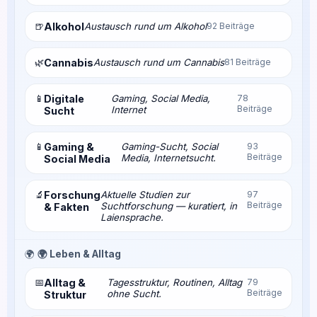
🍺
Alkohol
Austausch rund um Alkohol
92 Beiträge
🌿
Cannabis
Austausch rund um Cannabis
81 Beiträge
📱
Digitale
Gaming, Social Media,
78
Beiträge
Internet
Sucht
📱
Gaming &
Gaming-Sucht, Social
93
Beiträge
Media, Internetsucht.
Social Media
🔬
Forschung
Aktuelle Studien zur
97
Beiträge
Suchtforschung — kuratiert, in
& Fakten
Laiensprache.
🌍
🌍 Leben & Alltag
📅
Alltag &
Tagesstruktur, Routinen, Alltag
79
Beiträge
ohne Sucht.
Struktur