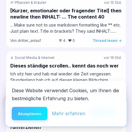
🌱 Pflanzen & Kräuter
vor 15 Std.
[Kurzer, emotionaler oder fragender Titel] then
newline then INHALT: ... The content 40
... Make sure not to use markdown formatting like ** etc.
Just plain text. Title in brackets? They said INHALT:......
Von dritter_anlauf
💬 4 · ❤️ 0
Thread lesen →
📱 Social Media & Internet
vor 16 Std.
Dieses ständige scrollen.. kennt das noch wer
Ich sitz hier und hab mal wieder die Zeit vergessen.
Stundenlang hab ich auf diesen kleinen Bildschirm
gestarrt, erst TikTok,...
Diese Website verwendet Cookies, um Ihnen die
Von dritteReihe
💬 0 · ❤️ 0
Thread lesen →
bestmögliche Erfahrung zu bieten.
🆘
Hilfe
App installieren
×
NeelixberliN auf dem Homescreen —
Anleitung
Mehr erfahren
📱 Digitale Sucht
vor 17 Std.
Akzeptieren
wie eine echte App.
Wenn die Reels dich nachts wieder
runterziehen