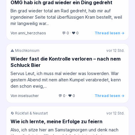
OMG hab ich grad wieder ein Ding gedreht
Bin grad wieder total am Rad gedreht, hab mir auf
irgendeiner Seite total überflüssigen Kram bestellt, weil
mir langweilig war...
Von anni_herzchaos
💬 0 · ❤️ 0
Thread lesen →
⚠️ Mischkonsum
vor 12 Std.
Wieder fast die Kontrolle verloren – nach nem
Schluck Bier
Servus Leut, ich muss mal wieder was loswerden. War
gestern Abend mit nem alten Kumpel verabredet, kenn
den schon ewig,...
Von inselsucher
💬 0 · ❤️ 0
Thread lesen →
🔄 Rückfall & Neustart
vor 12 Std.
Wie ich lernte, meine Erfolge zu feiern
Also, ich sitze hier am Samstagmorgen und denk nach