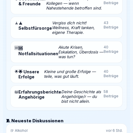
Beiträge
Kollegen — wenn
& Freunde
Nahestehende betroffen sind.
🧘
🧘
Vergiss dich nicht!
43
Beiträge
Wellness, Kraft tanken,
Selbstfürsorge
eigene Therapie.
Akute Krisen,
40
🆘
🆘
Beiträge
Eskalation, Überdosis —
Notfallsituationen
was tun?
🌟
🌟 Unsere
Kleine und große Erfolge —
40
Beiträge
teile, was gut läuft.
Erfolge
📖
Erfahrungsberichte
Deine Geschichte als
58
Beiträge
Angehörige/r — du
Angehörige
bist nicht allein.
🧵 Neueste Diskussionen
🍺 Alkohol
vor 6 Std.