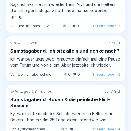
Naja, ich war neulich wieder beim Arzt und die Helferin,
die ich eigenltich ganz nett finde, hat so nebenbei
gesagt:...
Von rico_methadon_12j
💬 0 · ❤️ 0
Thread lesen →
🕯️ Bewusst-Sein
vor 7 Std.
Samstagabend, ich sitz allein und denke nach?
Ich war paar tage weg, brauchte einfach mal eine Pause
vom Forum und von allem. Aber jetzt sitz ich wieder...
Von werner_alte_schule
💬 0 · ❤️ 0
Thread lesen →
😂 Witziges & Sinnliches
vor 7 Std.
Samstagabend, Boxen & die peinliche Flirt-
Session
Ey, war heute nach der Schicht wieder im Keller zum
Boxen – hab mir die 25 Tage clean irgendwie wie...
Von aydincleancrew
💬 0 · ❤️ 0
Thread lesen →