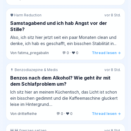
🛡️ Harm Reduction
vor 8 Std.
Samstagabend und ich hab Angst vor der
Stille?
Also, ich sitz hier jetzt seit ein paar Monaten clean und
denke, ich hab es geschafft, ein bisschen Stabilität in...
Von fatima_pregabalin
💬 0 · ❤️ 0
Thread lesen →
💊 Benzodiazepine & Medis
vor 8 Std.
Benzos nach dem Alkohol? Wie geht ihr mit
dem Schlafproblem um?
Ich sitz hier an meinem Küchentisch, das Licht ist schon
ein bisschen gedimmt und die Kaffeemaschine gluckert
leise im Hintergrund....
Von dritteReihe
💬 0 · ❤️ 0
Thread lesen →
🚧 🚧 Grenzen setzen
vor 8 Std.