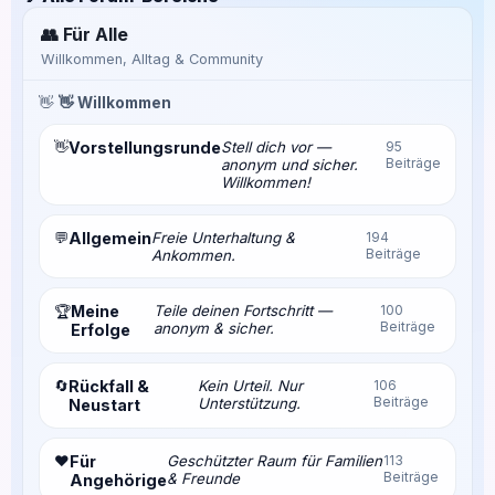
👥 Für Alle
Willkommen, Alltag & Community
👋
👋 Willkommen
👋
Vorstellungsrunde
Stell dich vor —
95
Beiträge
anonym und sicher.
Willkommen!
💬
Allgemein
Freie Unterhaltung &
194
Beiträge
Ankommen.
Meine
Teile deinen Fortschritt —
100
🏆
Beiträge
anonym & sicher.
Erfolge
🔄
Rückfall &
Kein Urteil. Nur
106
Beiträge
Unterstützung.
Neustart
❤️
Für
Geschützter Raum für Familien
113
Beiträge
& Freunde
Angehörige