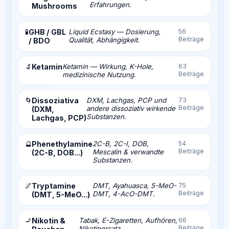
Erfahrungen.
Mushrooms
🧪
GHB / GBL
Liquid Ecstasy — Dosierung,
56
Beiträge
Qualität, Abhängigkeit.
/ BDO
🔬
Ketamin
Ketamin — Wirkung, K-Hole,
63
Beiträge
medizinische Nutzung.
🌀
Dissoziativa
DXM, Lachgas, PCP und
73
Beiträge
andere dissoziativ wirkende
(DXM,
Substanzen.
Lachgas, PCP)
🔮
Phenethylamine
2C-B, 2C-I, DOB,
54
Beiträge
Mescalin & verwandte
(2C-B, DOB...)
Substanzen.
🌌
Tryptamine
DMT, Ayahuasca, 5-MeO-
75
Beiträge
DMT, 4-AcO-DMT.
(DMT, 5-MeO...)
🚬
Nikotin &
Tabak, E-Zigaretten, Aufhören,
66
Beiträge
Nikotinersatz.