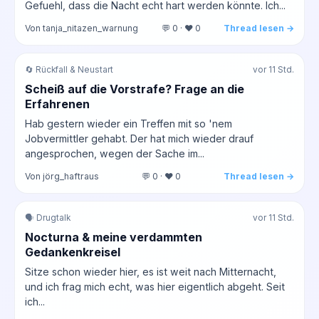
Gefuehl, dass die Nacht echt hart werden könnte. Ich...
Von tanja_nitazen_warnung
💬 0 · ❤️ 0
Thread lesen →
🔄 Rückfall & Neustart
vor 11 Std.
Scheiß auf die Vorstrafe? Frage an die
Erfahrenen
Hab gestern wieder ein Treffen mit so 'nem
Jobvermittler gehabt. Der hat mich wieder drauf
angesprochen, wegen der Sache im...
Von jörg_haftraus
💬 0 · ❤️ 0
Thread lesen →
🗣️ Drugtalk
vor 11 Std.
Nocturna & meine verdammten
Gedankenkreisel
Sitze schon wieder hier, es ist weit nach Mitternacht,
und ich frag mich echt, was hier eigentlich abgeht. Seit
ich...