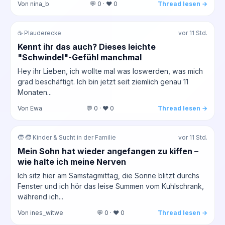
Von nina_b
💬 0 · ❤️ 0
Thread lesen →
☕ Plauderecke
vor 11 Std.
Kennt ihr das auch? Dieses leichte
"Schwindel"-Gefühl manchmal
Hey ihr Lieben, ich wollte mal was loswerden, was mich
grad beschäftigt. Ich bin jetzt seit ziemlich genau 11
Monaten...
Von Ewa
💬 0 · ❤️ 0
Thread lesen →
🧒 🧒 Kinder & Sucht in der Familie
vor 11 Std.
Mein Sohn hat wieder angefangen zu kiffen –
wie halte ich meine Nerven
Ich sitz hier am Samstagmittag, die Sonne blitzt durchs
Fenster und ich hör das leise Summen vom Kuhlschrank,
während ich...
Von ines_witwe
💬 0 · ❤️ 0
Thread lesen →