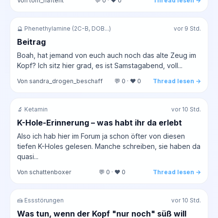
Von tom_haftent
💬 0 · ❤️ 0
Thread lesen →
🔮 Phenethylamine (2C-B, DOB...)
vor 9 Std.
Beitrag
Boah, hat jemand von euch auch noch das alte Zeug im
Kopf? Ich sitz hier grad, es ist Samstagabend, voll...
Von sandra_drogen_beschaff
💬 0 · ❤️ 0
Thread lesen →
🔬 Ketamin
vor 10 Std.
K-Hole-Erinnerung – was habt ihr da erlebt
Also ich hab hier im Forum ja schon öfter von diesen
tiefen K-Holes gelesen. Manche schreiben, sie haben da
quasi...
Von schattenboxer
💬 0 · ❤️ 0
Thread lesen →
🍰 Essstörungen
vor 10 Std.
Was tun, wenn der Kopf "nur noch" süß will