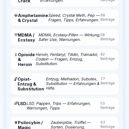
Erfahrungen.
Crack
💎
Amphetamine
Speed, Crystal Meth, Pep —
68
Beiträge
Fragen, Tipps, Erfahrungen.
& Crystal
💜
MDMA /
MDMA, Ecstasy-Pillen — Wirkung,
58
Beiträge
Safer Use, Warnungen.
Ecstasy
💉
Opioide
Heroin, Fentanyl, Tilidin, Tramadol,
82
Beiträge
Codein — Fragen, Entzug,
&
Substitution.
Heroin
Opiat-
Entzug, Methadon, Subutex,
77
🔓
Beiträge
Substitution — Erfahrungen &
Entzug &
Hilfe.
Substitution
🌈
LSD
LSD, Pappen, Trips — Erfahrungen,
53
Beiträge
Warnungen, Tipps.
🍄
Psilocybin /
Zauberpilze, Trüffel —
63
Beiträge
Sorten, Dosierung,
Magic