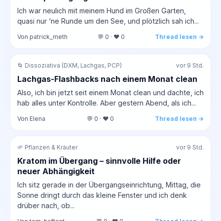
Ich war neulich mit meinem Hund im Großen Garten,
quasi nur ‘ne Runde um den See, und plötzlich sah ich...
Von patrick_meth
💬 0 · ❤️ 0
Thread lesen →
🌀 Dissoziativa (DXM, Lachgas, PCP)
vor 9 Std.
Lachgas-Flashbacks nach einem Monat clean
Also, ich bin jetzt seit einem Monat clean und dachte, ich
hab alles unter Kontrolle. Aber gestern Abend, als ich...
Von Elena
💬 0 · ❤️ 0
Thread lesen →
🌱 Pflanzen & Kräuter
vor 9 Std.
Kratom im Übergang – sinnvolle Hilfe oder
neuer Abhängigkeit
Ich sitz gerade in der Übergangseinrichtung, Mittag, die
Sonne dringt durch das kleine Fenster und ich denk
drüber nach, ob...