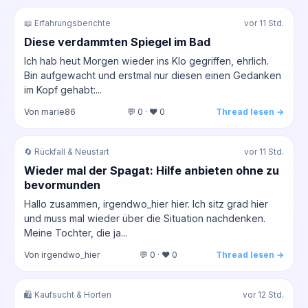
📖 Erfahrungsberichte
vor 11 Std.
Diese verdammten Spiegel im Bad
Ich hab heut Morgen wieder ins Klo gegriffen, ehrlich.
Bin aufgewacht und erstmal nur diesen einen Gedanken
im Kopf gehabt:...
Von marie86
💬 0 · ❤️ 0
Thread lesen →
🔄 Rückfall & Neustart
vor 11 Std.
Wieder mal der Spagat: Hilfe anbieten ohne zu
bevormunden
Hallo zusammen, irgendwo_hier hier. Ich sitz grad hier
und muss mal wieder über die Situation nachdenken.
Meine Tochter, die ja...
Von irgendwo_hier
💬 0 · ❤️ 0
Thread lesen →
🛍️ Kaufsucht & Horten
vor 12 Std.