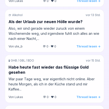
Von Lukas
💬 0 · ❤️ 0
Thread lesen →
🍺 Alkohol
vor 13 Std.
Als der Urlaub zur neuen Hölle wurde?
Also, wir sind gerade wieder zuruck von einem
Wochenende weg, und irgendwie fuhlt sich alles an wie
nach einer Nacht,...
Von ute_b
💬 0 · ❤️ 0
Thread lesen →
🧪 GHB / GBL / BDO
vor 15 Std.
Habe heute fast wieder das flüssige Gold
gesehen
War paar Tage weg, war eigentlich nicht online. Aber
heute Morgen, als ich in der Küche stand und mir
Kaffee...
Von Lukas
💬 0 · ❤️ 0
Thread lesen →