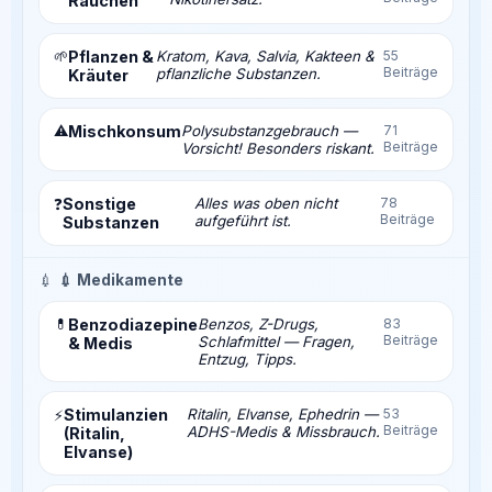
Rauchen
🌱
Pflanzen &
Kratom, Kava, Salvia, Kakteen &
55
Beiträge
pflanzliche Substanzen.
Kräuter
⚠️
Mischkonsum
Polysubstanzgebrauch —
71
Beiträge
Vorsicht! Besonders riskant.
Sonstige
Alles was oben nicht
78
❓
Beiträge
aufgeführt ist.
Substanzen
💉
💉 Medikamente
💊
Benzodiazepine
Benzos, Z-Drugs,
83
Beiträge
Schlafmittel — Fragen,
& Medis
Entzug, Tipps.
Stimulanzien
Ritalin, Elvanse, Ephedrin —
53
⚡
Beiträge
ADHS-Medis & Missbrauch.
(Ritalin,
Elvanse)