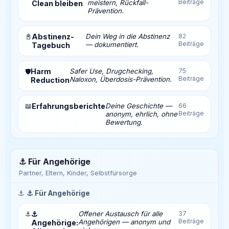
Beiträge
meistern, Rückfall-
Clean bleiben
Prävention.
📓
Abstinenz-
Dein Weg in die Abstinenz
82
Beiträge
— dokumentiert.
Tagebuch
Harm
Safer Use, Drugchecking,
75
🛡️
Beiträge
Naloxon, Überdosis-Prävention.
Reduction
📖
Erfahrungsberichte
Deine Geschichte —
66
Beiträge
anonym, ehrlich, ohne
Bewertung.
⚓ Für Angehörige
Partner, Eltern, Kinder, Selbstfürsorge
⚓
⚓ Für Angehörige
⚓
⚓
Offener Austausch für alle
37
Beiträge
Angehörigen — anonym und
Angehörige: