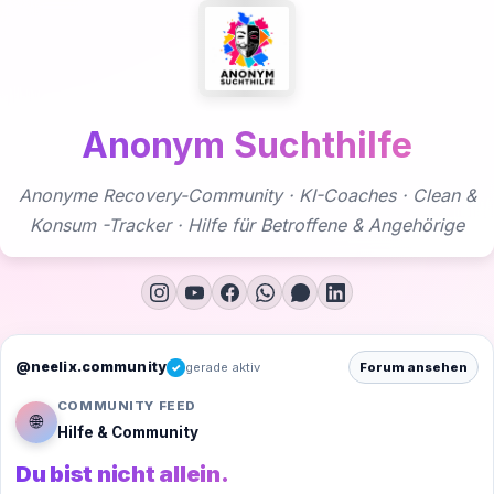
Zum
Inhalt
springen
Anonym Suchthilfe
Anonyme Recovery-Community · KI-Coaches · Clean &
Konsum -Tracker · Hilfe für Betroffene & Angehörige
@neelix.community
gerade aktiv
Forum ansehen
✓
COMMUNITY FEED
🌐
Hilfe & Community
Du bist nicht allein.