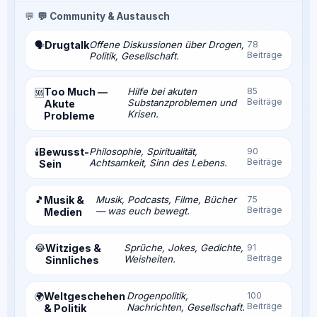
💬
💬 Community & Austausch
Drugtalk
Offene Diskussionen über Drogen,
78
🗣️
Beiträge
Politik, Gesellschaft.
Too Much —
Hilfe bei akuten
85
🆘
Beiträge
Substanzproblemen und
Akute
Krisen.
Probleme
Bewusst-
Philosophie, Spiritualität,
90
🕯️
Beiträge
Achtsamkeit, Sinn des Lebens.
Sein
🎵
Musik &
Musik, Podcasts, Filme, Bücher
75
Beiträge
— was euch bewegt.
Medien
😂
Witziges &
Sprüche, Jokes, Gedichte,
91
Beiträge
Weisheiten.
Sinnliches
Weltgeschehen
Drogenpolitik,
100
🌍
Beiträge
Nachrichten, Gesellschaft.
& Politik