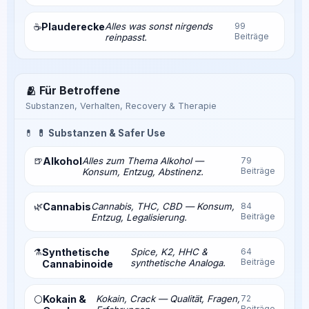
Plauderecke
Alles was sonst nirgends
99
☕
Beiträge
reinpasst.
🫂 Für Betroffene
Substanzen, Verhalten, Recovery & Therapie
💊
💊 Substanzen & Safer Use
🍺
Alkohol
Alles zum Thema Alkohol —
79
Beiträge
Konsum, Entzug, Abstinenz.
🌿
Cannabis
Cannabis, THC, CBD — Konsum,
84
Beiträge
Entzug, Legalisierung.
⚗️
Synthetische
Spice, K2, HHC &
64
Beiträge
synthetische Analoga.
Cannabinoide
Kokain &
Kokain, Crack — Qualität, Fragen,
72
⚪
Beiträge