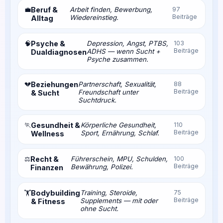
💼
Beruf &
Arbeit finden, Bewerbung,
97
Beiträge
Wiedereinstieg.
Alltag
🧠
Psyche &
Depression, Angst, PTBS,
103
Beiträge
ADHS — wenn Sucht +
Dualdiagnosen
Psyche zusammen.
💔
Beziehungen
Partnerschaft, Sexualität,
88
Beiträge
Freundschaft unter
& Sucht
Suchtdruck.
🏃
Gesundheit &
Körperliche Gesundheit,
110
Beiträge
Sport, Ernährung, Schlaf.
Wellness
⚖️
Recht &
Führerschein, MPU, Schulden,
100
Beiträge
Bewährung, Polizei.
Finanzen
Bodybuilding
Training, Steroide,
75
🏋️
Beiträge
Supplements — mit oder
& Fitness
ohne Sucht.