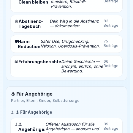
Beiträge
meistern, Rückfall-
Clean bleiben
Prävention.
📓
Abstinenz-
Dein Weg in die Abstinenz
83
Beiträge
— dokumentiert.
Tagebuch
Harm
Safer Use, Drugchecking,
75
🛡️
Beiträge
Naloxon, Überdosis-Prävention.
Reduction
📖
Erfahrungsberichte
Deine Geschichte —
66
Beiträge
anonym, ehrlich, ohne
Bewertung.
⚓ Für Angehörige
Partner, Eltern, Kinder, Selbstfürsorge
⚓
⚓ Für Angehörige
⚓
⚓
Offener Austausch für alle
39
Beiträge
Angehörigen — anonym und
Angehörige: