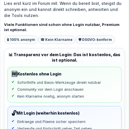
Lies erst kurz im Forum mit. Wenn du bereit bist, steigst du
anonym ein und kannst direkt schreiben, antworten und
die Tools nutzen.
Viele Funktionen sind schon ohne Login nutzbar, Premium
ist optional.
🔒 100% anonym
🙈 Kein Klarname
🛡️ DSGVO-konform
📊 Transparenz vor dem Login: Das ist kostenlos, das
ist optional.
🆓
Kostenlos ohne Login
Soforthilfe und Basis-Werkzeuge direkt nutzbar
Community vor dem Login anschauen
Kein Klarname noetig, anonym starten
🔓
Mit Login (weiterhin kostenlos)
Eintraege und Plaene sicher speichern
Verlaeufe und Fortschritt ueber Zeit sehen