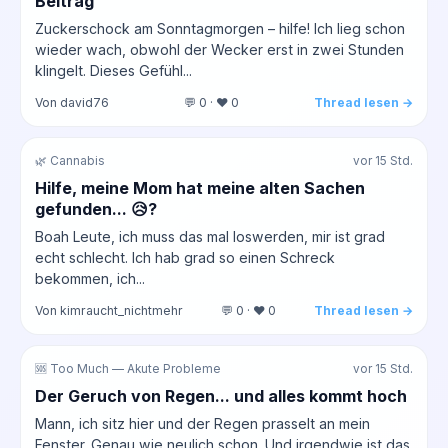
Beitrag
Zuckerschock am Sonntagmorgen – hilfe! Ich lieg schon
wieder wach, obwohl der Wecker erst in zwei Stunden
klingelt. Dieses Gefühl...
Von david76
💬 0 · ❤️ 0
Thread lesen →
🌿 Cannabis
vor 15 Std.
Hilfe, meine Mom hat meine alten Sachen
gefunden... 😥?
Boah Leute, ich muss das mal loswerden, mir ist grad
echt schlecht. Ich hab grad so einen Schreck
bekommen, ich...
Von kimraucht_nichtmehr
💬 0 · ❤️ 0
Thread lesen →
🆘 Too Much — Akute Probleme
vor 15 Std.
Der Geruch von Regen... und alles kommt hoch
Mann, ich sitz hier und der Regen prasselt an mein
Fenster. Genau wie neulich schon. Und irgendwie ist das