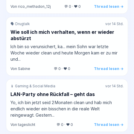
Von rico_methadon_12j
💬 0 · ❤️ 0
Thread lesen →
🗣️ Drugtalk
vor 14 Std.
Wie soll ich mich verhalten, wenn er wieder
abstürzt
Ich bin so verunsichert, ka... mein Sohn war letzte
Woche wieder clean und heute Morgen kam er zu mir
und...
Von Sabine
💬 0 · ❤️ 0
Thread lesen →
📱 Gaming & Social Media
vor 14 Std.
LAN-Party ohne Rückfall – geht das
Yo, ich bin jetzt seid 2 Monaten clean und hab mich
endlich wieder ein bisschen in die reale Welt
reingewagt. Gestern...
Von tageslicht
💬 0 · ❤️ 0
Thread lesen →