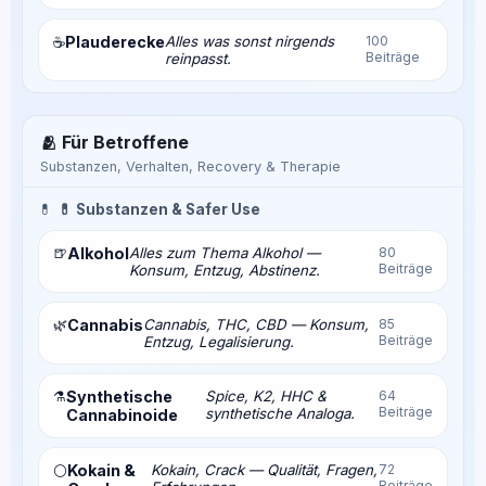
Plauderecke
Alles was sonst nirgends
100
☕
Beiträge
reinpasst.
🫂 Für Betroffene
Substanzen, Verhalten, Recovery & Therapie
💊
💊 Substanzen & Safer Use
🍺
Alkohol
Alles zum Thema Alkohol —
80
Beiträge
Konsum, Entzug, Abstinenz.
🌿
Cannabis
Cannabis, THC, CBD — Konsum,
85
Beiträge
Entzug, Legalisierung.
⚗️
Synthetische
Spice, K2, HHC &
64
Beiträge
synthetische Analoga.
Cannabinoide
Kokain &
Kokain, Crack — Qualität, Fragen,
72
⚪
Beiträge