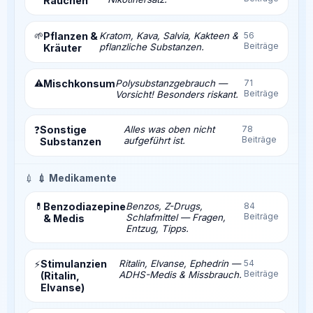
Rauchen
🌱
Pflanzen &
Kratom, Kava, Salvia, Kakteen &
56
Beiträge
pflanzliche Substanzen.
Kräuter
⚠️
Mischkonsum
Polysubstanzgebrauch —
71
Beiträge
Vorsicht! Besonders riskant.
Sonstige
Alles was oben nicht
78
❓
Beiträge
aufgeführt ist.
Substanzen
💉
💉 Medikamente
💊
Benzodiazepine
Benzos, Z-Drugs,
84
Beiträge
Schlafmittel — Fragen,
& Medis
Entzug, Tipps.
Stimulanzien
Ritalin, Elvanse, Ephedrin —
54
⚡
Beiträge
ADHS-Medis & Missbrauch.
(Ritalin,
Elvanse)