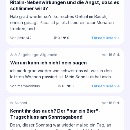
Ritalin-Nebenwirkungen und die Angst, dass es
schlimmer wird?
Hab grad wieder so'n komisches Gefühl im Bauch,
ehrlich gesagt. Papa ist ja jetzt seid ein paar Monaten
trocken, und...
Von peter42
💬 0 · ❤️ 0
Thread lesen →
⚓ ⚓ Angehörige: Allgemein
vor 16 Std.
Warum kann ich nicht nein sagen
ich merk grad wieder wie schwer das ist, was in den
letzten Wochen passiert ist. Mein Sohn Luis hat mich...
Von mamavonluis
💬 0 · ❤️ 0
Thread lesen →
🍺 Alkohol
vor 16 Std.
Kennt ihr das auch? Der "nur ein Bier"-
Trugschluss am Sonntagabend
Boah, dieser Sonntag war wieder mal so ein Tag, an