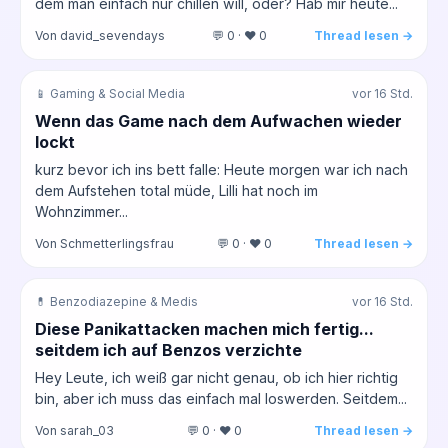
dem man einfach nur chillen will, oder? Hab mir heute...
Von david_sevendays
💬 0 · ❤️ 0
Thread lesen →
📱 Gaming & Social Media
vor 16 Std.
Wenn das Game nach dem Aufwachen wieder
lockt
kurz bevor ich ins bett falle: Heute morgen war ich nach
dem Aufstehen total müde, Lilli hat noch im
Wohnzimmer...
Von Schmetterlingsfrau
💬 0 · ❤️ 0
Thread lesen →
💊 Benzodiazepine & Medis
vor 16 Std.
Diese Panikattacken machen mich fertig...
seitdem ich auf Benzos verzichte
Hey Leute, ich weiß gar nicht genau, ob ich hier richtig
bin, aber ich muss das einfach mal loswerden. Seitdem...
Von sarah_03
💬 0 · ❤️ 0
Thread lesen →