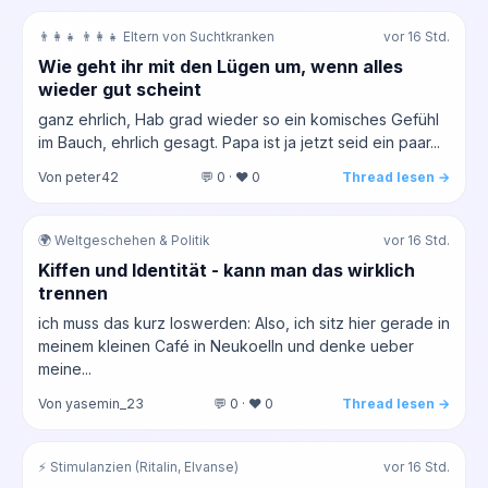
👨‍👩‍👧 👨‍👩‍👧 Eltern von Suchtkranken
vor 16 Std.
Wie geht ihr mit den Lügen um, wenn alles
wieder gut scheint
ganz ehrlich, Hab grad wieder so ein komisches Gefühl
im Bauch, ehrlich gesagt. Papa ist ja jetzt seid ein paar...
Von peter42
💬 0 · ❤️ 0
Thread lesen →
🌍 Weltgeschehen & Politik
vor 16 Std.
Kiffen und Identität - kann man das wirklich
trennen
ich muss das kurz loswerden: Also, ich sitz hier gerade in
meinem kleinen Café in Neukoelln und denke ueber
meine...
Von yasemin_23
💬 0 · ❤️ 0
Thread lesen →
⚡ Stimulanzien (Ritalin, Elvanse)
vor 16 Std.