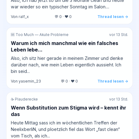
Also, ich hab jetzt so um die 3 Monate clean und heute
war wieder so ein typischer Sonntag im Salon....
Von ralf_x
💬 0 · ❤️ 0
Thread lesen →
🆘 Too Much — Akute Probleme
vor 13 Std.
Warum ich mich manchmal wie ein falsches
Leben lebe...
Also, ich sitz hier gerade in meinem Zimmer und denke
darüber nach, wie mein Leben eigentlich aussieht. Ich
bin seid...
Von yasemin_23
💬 0 · ❤️ 0
Thread lesen →
☕ Plauderecke
vor 13 Std.
Wenn Substitution zum Stigma wird – kennt ihr
das
Heute Mittag sass ich im wöchentlichen Treffen der
NeelixberliN, und ploetzlich fiel das Wort „fast clean“
vom Tisch, als ich...