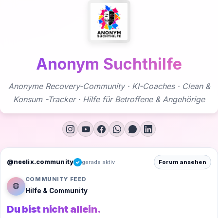
Zum
Inhalt
springen
Anonym Suchthilfe
Anonyme Recovery-Community · KI-Coaches · Clean &
Konsum -Tracker · Hilfe für Betroffene & Angehörige
@neelix.community
gerade aktiv
Forum ansehen
✓
COMMUNITY FEED
🌐
Hilfe & Community
Du bist nicht allein.