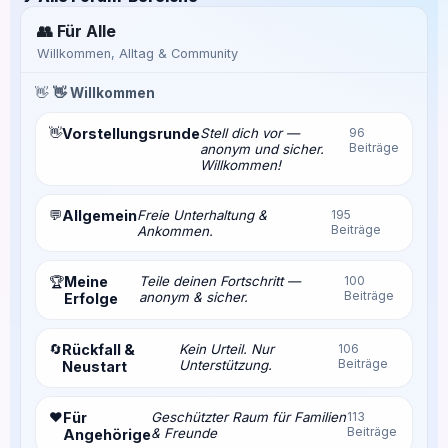
👥 Für Alle
Willkommen, Alltag & Community
👋
👋 Willkommen
👋
Vorstellungsrunde
Stell dich vor —
96
Beiträge
anonym und sicher.
Willkommen!
💬
Allgemein
Freie Unterhaltung &
195
Beiträge
Ankommen.
Meine
Teile deinen Fortschritt —
100
🏆
Beiträge
anonym & sicher.
Erfolge
🔄
Rückfall &
Kein Urteil. Nur
106
Beiträge
Unterstützung.
Neustart
❤️
Für
Geschützter Raum für Familien
113
Beiträge
& Freunde
Angehörige