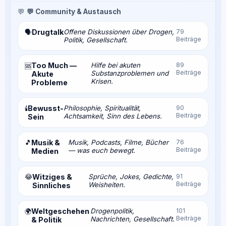
💬
💬 Community & Austausch
Drugtalk
Offene Diskussionen über Drogen,
79
🗣️
Beiträge
Politik, Gesellschaft.
Too Much —
Hilfe bei akuten
89
🆘
Beiträge
Substanzproblemen und
Akute
Krisen.
Probleme
Bewusst-
Philosophie, Spiritualität,
90
🕯️
Beiträge
Achtsamkeit, Sinn des Lebens.
Sein
🎵
Musik &
Musik, Podcasts, Filme, Bücher
76
Beiträge
— was euch bewegt.
Medien
😂
Witziges &
Sprüche, Jokes, Gedichte,
91
Beiträge
Weisheiten.
Sinnliches
Weltgeschehen
Drogenpolitik,
101
🌍
Beiträge
Nachrichten, Gesellschaft.
& Politik