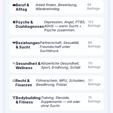
💼
Beruf &
Arbeit finden, Bewerbung,
99
Beiträge
Wiedereinstieg.
Alltag
🧠
Psyche &
Depression, Angst, PTBS,
103
Beiträge
ADHS — wenn Sucht +
Dualdiagnosen
Psyche zusammen.
💔
Beziehungen
Partnerschaft, Sexualität,
89
Beiträge
Freundschaft unter
& Sucht
Suchtdruck.
🏃
Gesundheit &
Körperliche Gesundheit,
110
Beiträge
Sport, Ernährung, Schlaf.
Wellness
⚖️
Recht &
Führerschein, MPU, Schulden,
101
Beiträge
Bewährung, Polizei.
Finanzen
Bodybuilding
Training, Steroide,
75
🏋️
Beiträge
Supplements — mit oder
& Fitness
ohne Sucht.