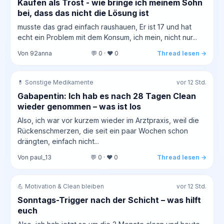
Kaufen als Trost - wie bringe ich meinem Sohn
bei, dass das nicht die Lösung ist
musste das grad einfach raushauen, Er ist 17 und hat
echt ein Problem mit dem Konsum, ich mein, nicht nur...
Von 92anna
💬 0 · ❤️ 0
Thread lesen →
💊 Sonstige Medikamente
vor 12 Std.
Gabapentin: Ich hab es nach 28 Tagen Clean
wieder genommen – was ist los
Also, ich war vor kurzem wieder im Arztpraxis, weil die
Rückenschmerzen, die seit ein paar Wochen schon
drängten, einfach nicht...
Von paul_13
💬 0 · ❤️ 0
Thread lesen →
💪 Motivation & Clean bleiben
vor 12 Std.
Sonntags-Trigger nach der Schicht – was hilft
euch