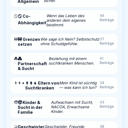
sicher.
Allgemein
Wenn das Leben des
49
🪞
🪞 Co-
Beiträge
anderen dein eigenes
Abhängigkeit
bestimmt.
🚧
🚧 Grenzen
Wie sage ich Nein? Selbstschutz
37
Beiträge
ohne Schuldgefühle.
setzen
💑
💑
Beziehung mit einem
41
Beiträge
suchtkranken Menschen.
Partnerschaft
& Sucht
👨‍👩‍👧
👨‍👩‍👧 Eltern von
Mein Kind ist süchtig
34
Beiträge
— was kann ich tun?
Suchtkranken
🧒
🧒 Kinder &
Aufwachsen mit Sucht,
43
Beiträge
NACOA, Erwachsene
Sucht in der
Kinder.
Familie
🤝
Geschwister
Geschwister, Freunde,
38