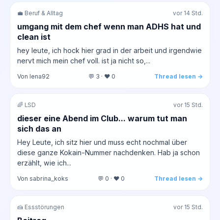
💼 Beruf & Alltag
vor 14 Std.
umgang mit dem chef wenn man ADHS hat und
clean ist
hey leute, ich hock hier grad in der arbeit und irgendwie
nervt mich mein chef voll. ist ja nicht so,...
Von lena92
💬 3 · ❤️ 0
Thread lesen →
🌈 LSD
vor 15 Std.
dieser eine Abend im Club... warum tut man
sich das an
Hey Leute, ich sitz hier und muss echt nochmal über
diese ganze Kokain-Nummer nachdenken. Hab ja schon
erzählt, wie ich...
Von sabrina_koks
💬 0 · ❤️ 0
Thread lesen →
🍰 Essstörungen
vor 15 Std.