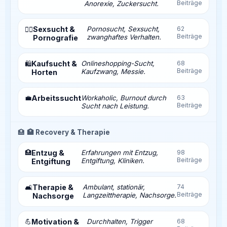
Beiträge
Anorexie, Zuckersucht.
Sexsucht &
Pornosucht, Sexsucht,
62
❤️‍🔥
Beiträge
zwanghaftes Verhalten.
Pornografie
Kaufsucht &
Onlineshopping-Sucht,
68
🛍️
Beiträge
Kaufzwang, Messie.
Horten
💼
Arbeitssucht
Workaholic, Burnout durch
63
Beiträge
Sucht nach Leistung.
🏥
🏥 Recovery & Therapie
🏥
Entzug &
Erfahrungen mit Entzug,
98
Beiträge
Entgiftung, Kliniken.
Entgiftung
Therapie &
Ambulant, stationär,
74
🛋️
Beiträge
Langzeittherapie, Nachsorge.
Nachsorge
💪
Motivation &
Durchhalten, Trigger
68