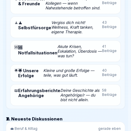
Beiträge
Kollegen — wenn
& Freunde
Nahestehende betroffen sind.
🧘
🧘
Vergiss dich nicht!
43
Beiträge
Wellness, Kraft tanken,
Selbstfürsorge
eigene Therapie.
Akute Krisen,
41
🆘
🆘
Beiträge
Eskalation, Überdosis —
Notfallsituationen
was tun?
🌟
🌟 Unsere
Kleine und große Erfolge —
40
Beiträge
teile, was gut läuft.
Erfolge
📖
Erfahrungsberichte
Deine Geschichte als
58
Beiträge
Angehörige/r — du
Angehörige
bist nicht allein.
🧵 Neueste Diskussionen
💼 Beruf & Alltag
gerade eben