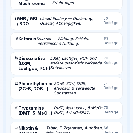
Erfahrungen.
Mushrooms
🧪
GHB / GBL
Liquid Ecstasy — Dosierung,
56
Beiträge
Qualität, Abhängigkeit.
/ BDO
🔬
Ketamin
Ketamin — Wirkung, K-Hole,
63
Beiträge
medizinische Nutzung.
🌀
Dissoziativa
DXM, Lachgas, PCP und
73
Beiträge
andere dissoziativ wirkende
(DXM,
Substanzen.
Lachgas, PCP)
🔮
Phenethylamine
2C-B, 2C-I, DOB,
54
Beiträge
Mescalin & verwandte
(2C-B, DOB...)
Substanzen.
🌌
Tryptamine
DMT, Ayahuasca, 5-MeO-
75
Beiträge
DMT, 4-AcO-DMT.
(DMT, 5-MeO...)
🚬
Nikotin &
Tabak, E-Zigaretten, Aufhören,
66
Beiträge
Nikotinersatz.