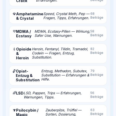
Erfahrungen.
Crack
💎
Amphetamine
Speed, Crystal Meth, Pep —
68
Beiträge
Fragen, Tipps, Erfahrungen.
& Crystal
💜
MDMA /
MDMA, Ecstasy-Pillen — Wirkung,
58
Beiträge
Safer Use, Warnungen.
Ecstasy
💉
Opioide
Heroin, Fentanyl, Tilidin, Tramadol,
82
Beiträge
Codein — Fragen, Entzug,
&
Substitution.
Heroin
Opiat-
Entzug, Methadon, Subutex,
79
🔓
Beiträge
Substitution — Erfahrungen &
Entzug &
Hilfe.
Substitution
🌈
LSD
LSD, Pappen, Trips — Erfahrungen,
56
Beiträge
Warnungen, Tipps.
🍄
Psilocybin /
Zauberpilze, Trüffel —
63
Beiträge
Sorten, Dosierung,
Magic