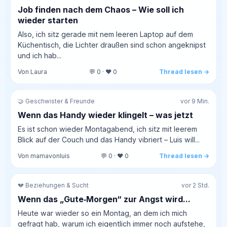
Job finden nach dem Chaos – Wie soll ich
wieder starten
Also, ich sitz gerade mit nem leeren Laptop auf dem
Küchentisch, die Lichter draußen sind schon angeknipst
und ich hab...
Von Laura
💬 0 · ❤️ 0
Thread lesen →
🤝 Geschwister & Freunde
vor 9 Min.
Wenn das Handy wieder klingelt – was jetzt
Es ist schon wieder Montagabend, ich sitz mit leerem
Blick auf der Couch und das Handy vibriert – Luis will...
Von mamavonluis
💬 0 · ❤️ 0
Thread lesen →
💔 Beziehungen & Sucht
vor 2 Std.
Wenn das „Gute‑Morgen“ zur Angst wird...
Heute war wieder so ein Montag, an dem ich mich
gefragt hab, warum ich eigentlich immer noch aufstehe,