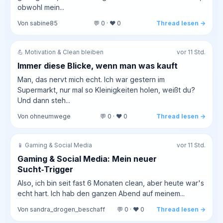
obwohl mein...
Von sabine85
💬 0 · ❤️ 0
Thread lesen →
💪 Motivation & Clean bleiben
vor 11 Std.
Immer diese Blicke, wenn man was kauft
Man, das nervt mich echt. Ich war gestern im
Supermarkt, nur mal so Kleinigkeiten holen, weißt du?
Und dann steh...
Von ohneumwege
💬 0 · ❤️ 0
Thread lesen →
📱 Gaming & Social Media
vor 11 Std.
Gaming & Social Media: Mein neuer
Sucht‑Trigger
Also, ich bin seit fast 6 Monaten clean, aber heute war's
echt hart. Ich hab den ganzen Abend auf meinem...
Von sandra_drogen_beschaff
💬 0 · ❤️ 0
Thread lesen →