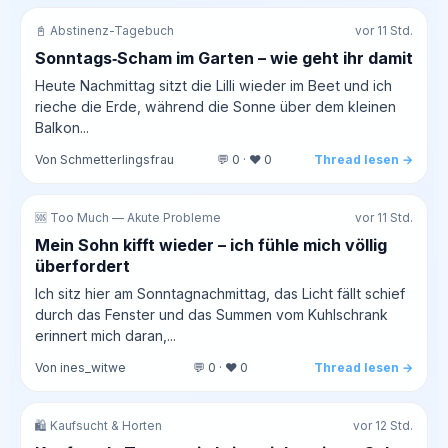
📓 Abstinenz-Tagebuch
vor 11 Std.
Sonntags‑Scham im Garten – wie geht ihr damit
Heute Nachmittag sitzt die Lilli wieder im Beet und ich
rieche die Erde, während die Sonne über dem kleinen
Balkon...
Von Schmetterlingsfrau
💬 0 · ❤️ 0
Thread lesen →
🆘 Too Much — Akute Probleme
vor 11 Std.
Mein Sohn kifft wieder – ich fühle mich völlig
überfordert
Ich sitz hier am Sonntagnachmittag, das Licht fällt schief
durch das Fenster und das Summen vom Kuhlschrank
erinnert mich daran,...
Von ines_witwe
💬 0 · ❤️ 0
Thread lesen →
🛍️ Kaufsucht & Horten
vor 12 Std.