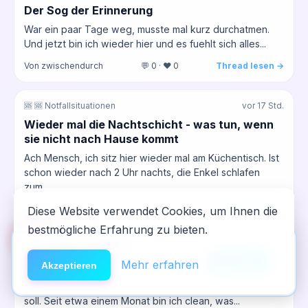
Der Sog der Erinnerung
War ein paar Tage weg, musste mal kurz durchatmen.
Und jetzt bin ich wieder hier und es fuehlt sich alles...
Von zwischendurch
💬 0 · ❤️ 0
Thread lesen →
🆘 🆘 Notfallsituationen
vor 17 Std.
Wieder mal die Nachtschicht - was tun, wenn
sie nicht nach Hause kommt
Ach Mensch, ich sitz hier wieder mal am Küchentisch. Ist
schon wieder nach 2 Uhr nachts, die Enkel schlafen
zum...
Von leise_im_raum
💬 0 · ❤️ 0
Thread lesen →
Diese Website verwendet Cookies, um Ihnen die
bestmögliche Erfahrung zu bieten.
🆘
Hilfe
App installieren
🔓 Opiat-Entzug & Substitution
vor 18 Std.
×
NeelixberliN auf dem Homescreen —
Anleitung
Mehr erfahren
Akzeptieren
Ein Monat clean - und jetzt
wie eine echte App.
Also, ich sitz hier und ueberleg mir, was ich jetzt machen
soll. Seit etwa einem Monat bin ich clean, was...