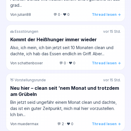
grad...
Von julian88
💬 0 · ❤️ 0
Thread lesen →
🍰 Essstörungen
vor 15 Std.
Kommt der Heißhunger immer wieder
Also, ich mein, ich bin jetzt seit 10 Monaten clean und
dachte, ich hab das Essen endlich im Griff. Aber...
Von schattenboxer
💬 0 · ❤️ 0
Thread lesen →
👋 Vorstellungsrunde
vor 15 Std.
Neu hier – clean seit ’nem Monat und trotzdem
am Grübeln
Bin jetzt seid ungefähr einem Monat clean und dachte,
das ist ein guter Zeitpunkt, mich mal hier vorzustellen.
Ich bin...
Von muedermax
💬 2 · ❤️ 0
Thread lesen →