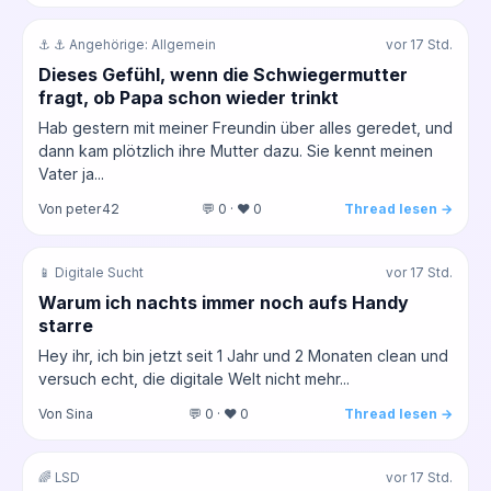
⚓ ⚓ Angehörige: Allgemein
vor 17 Std.
Dieses Gefühl, wenn die Schwiegermutter
fragt, ob Papa schon wieder trinkt
Hab gestern mit meiner Freundin über alles geredet, und
dann kam plötzlich ihre Mutter dazu. Sie kennt meinen
Vater ja...
Von peter42
💬 0 · ❤️ 0
Thread lesen →
📱 Digitale Sucht
vor 17 Std.
Warum ich nachts immer noch aufs Handy
starre
Hey ihr, ich bin jetzt seit 1 Jahr und 2 Monaten clean und
versuch echt, die digitale Welt nicht mehr...
Von Sina
💬 0 · ❤️ 0
Thread lesen →
🌈 LSD
vor 17 Std.