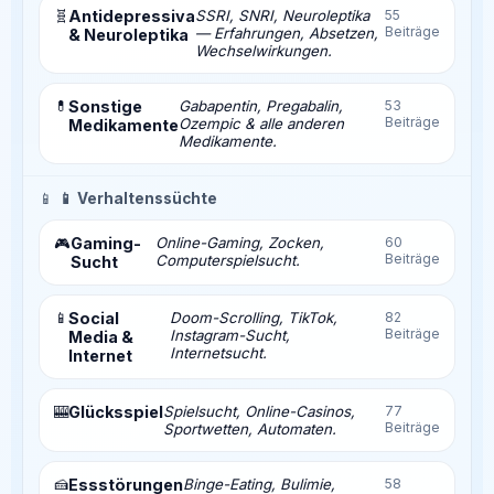
🧬
Antidepressiva
SSRI, SNRI, Neuroleptika
55
Beiträge
— Erfahrungen, Absetzen,
& Neuroleptika
Wechselwirkungen.
💊
Sonstige
Gabapentin, Pregabalin,
53
Beiträge
Ozempic & alle anderen
Medikamente
Medikamente.
📱
📱 Verhaltenssüchte
Gaming-
Online-Gaming, Zocken,
60
🎮
Beiträge
Computerspielsucht.
Sucht
📱
Social
Doom-Scrolling, TikTok,
82
Beiträge
Instagram-Sucht,
Media &
Internetsucht.
Internet
🎰
Glücksspiel
Spielsucht, Online-Casinos,
77
Beiträge
Sportwetten, Automaten.
🍰
Essstörungen
Binge-Eating, Bulimie,
58