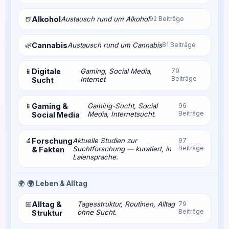
🍺
Alkohol
Austausch rund um Alkohol
92 Beiträge
🌿
Cannabis
Austausch rund um Cannabis
81 Beiträge
📱
Digitale
Gaming, Social Media,
79
Beiträge
Internet
Sucht
📱
Gaming &
Gaming-Sucht, Social
96
Beiträge
Media, Internetsucht.
Social Media
🔬
Forschung
Aktuelle Studien zur
97
Beiträge
Suchtforschung — kuratiert, in
& Fakten
Laiensprache.
🌍
🌍 Leben & Alltag
📅
Alltag &
Tagesstruktur, Routinen, Alltag
79
Beiträge
ohne Sucht.
Struktur