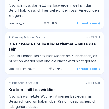
Also, ich muss das jetzt mal loswerden, weil ich das
Gefühl hab, dass ich hier vielleicht ein paar Anregungen
kriegen...
Von nina_b
💬 2 · ❤️ 0
Thread lesen →
📱 Gaming & Social Media
vor 13 Std.
Die tickende Uhr im Kinderzimmer – muss das
sein
Ach, ihr Lieben, ich sitz hier wieder am Küchentisch, es
ist schon wieder spät und die Nacht wird nicht gerade...
Von leise_im_raum
💬 0 · ❤️ 0
Thread lesen →
🌱 Pflanzen & Kräuter
vor 14 Std.
Kratom - hilft es wirklich
Also, ich war letzte Woche mit meiner Betreuerin im
Gesprach und wir haben uber Kratom gesprochen. Ich
hab gehört, dass...