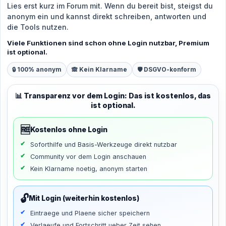
Lies erst kurz im Forum mit. Wenn du bereit bist, steigst du
anonym ein und kannst direkt schreiben, antworten und
die Tools nutzen.
Viele Funktionen sind schon ohne Login nutzbar, Premium
ist optional.
🔒 100% anonym
🙈 Kein Klarname
🛡️ DSGVO-konform
📊 Transparenz vor dem Login: Das ist kostenlos, das
ist optional.
🆓
Kostenlos ohne Login
Soforthilfe und Basis-Werkzeuge direkt nutzbar
Community vor dem Login anschauen
Kein Klarname noetig, anonym starten
🔓
Mit Login (weiterhin kostenlos)
Eintraege und Plaene sicher speichern
Verlaeufe und Fortschritt ueber Zeit sehen