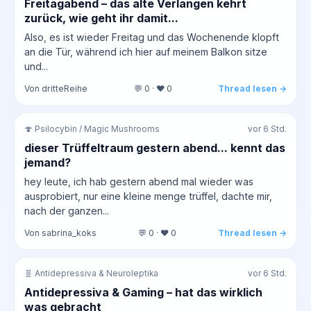
Freitagabend – das alte Verlangen kehrt
zurück, wie geht ihr damit...
Also, es ist wieder Freitag und das Wochenende klopft
an die Tür, während ich hier auf meinem Balkon sitze
und...
Von dritteReihe
💬 0 · ❤️ 0
Thread lesen →
🍄 Psilocybin / Magic Mushrooms
vor 6 Std.
dieser Trüffeltraum gestern abend... kennt das
jemand?
hey leute, ich hab gestern abend mal wieder was
ausprobiert, nur eine kleine menge trüffel, dachte mir,
nach der ganzen...
Von sabrina_koks
💬 0 · ❤️ 0
Thread lesen →
🧬 Antidepressiva & Neuroleptika
vor 6 Std.
Antidepressiva & Gaming – hat das wirklich
was gebracht