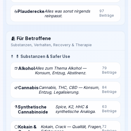
Plauderecke
Alles was sonst nirgends
97
☕
Beiträge
reinpasst.
🫂 Für Betroffene
Substanzen, Verhalten, Recovery & Therapie
💊
💊 Substanzen & Safer Use
🍺
Alkohol
Alles zum Thema Alkohol —
79
Beiträge
Konsum, Entzug, Abstinenz.
🌿
Cannabis
Cannabis, THC, CBD — Konsum,
84
Beiträge
Entzug, Legalisierung.
⚗️
Synthetische
Spice, K2, HHC &
63
Beiträge
synthetische Analoga.
Cannabinoide
Kokain &
Kokain, Crack — Qualität, Fragen,
72
⚪
Beiträge