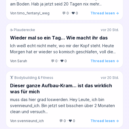
am Boden. Hab ja jetzt seid 20 Tagen nix mehr...
Von timo_fentanyl_weg
💬 0 · ❤️ 0
Thread lesen →
☕ Plauderecke
vor 20 Std.
Wieder mal so ein Tag... Wie macht ihr das
Ich weiß echt nicht mehr, wo mir der Kopf steht. Heute
Morgen hat er wieder so komisch geschlafen, voll die...
Von Sarah
💬 0 · ❤️ 0
Thread lesen →
🏋️ Bodybuilding & Fitness
vor 20 Std.
Dieser ganze Aufbau-Kram... ist das wirklich
was für mich
muss das hier grad loswerden. Hey Leute, ich bin
svennieund_ich. Bin jetzt seit bisschen über 2 Monaten
clean und versuch...
Von svennieund_ich
💬 0 · ❤️ 0
Thread lesen →