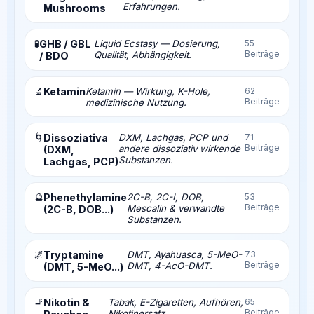
Erfahrungen.
Mushrooms
🧪
GHB / GBL
Liquid Ecstasy — Dosierung,
55
Beiträge
Qualität, Abhängigkeit.
/ BDO
🔬
Ketamin
Ketamin — Wirkung, K-Hole,
62
Beiträge
medizinische Nutzung.
🌀
Dissoziativa
DXM, Lachgas, PCP und
71
Beiträge
andere dissoziativ wirkende
(DXM,
Substanzen.
Lachgas, PCP)
🔮
Phenethylamine
2C-B, 2C-I, DOB,
53
Beiträge
Mescalin & verwandte
(2C-B, DOB...)
Substanzen.
🌌
Tryptamine
DMT, Ayahuasca, 5-MeO-
73
Beiträge
DMT, 4-AcO-DMT.
(DMT, 5-MeO...)
🚬
Nikotin &
Tabak, E-Zigaretten, Aufhören,
65
Beiträge
Nikotinersatz.