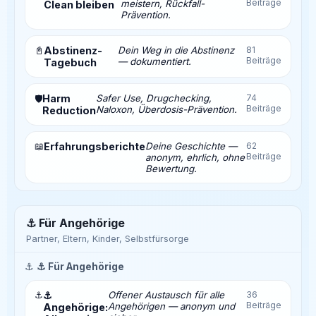
Beiträge
meistern, Rückfall-
Clean bleiben
Prävention.
📓
Abstinenz-
Dein Weg in die Abstinenz
81
Beiträge
— dokumentiert.
Tagebuch
Harm
Safer Use, Drugchecking,
74
🛡️
Beiträge
Naloxon, Überdosis-Prävention.
Reduction
📖
Erfahrungsberichte
Deine Geschichte —
62
Beiträge
anonym, ehrlich, ohne
Bewertung.
⚓ Für Angehörige
Partner, Eltern, Kinder, Selbstfürsorge
⚓
⚓ Für Angehörige
⚓
⚓
Offener Austausch für alle
36
Beiträge
Angehörigen — anonym und
Angehörige: