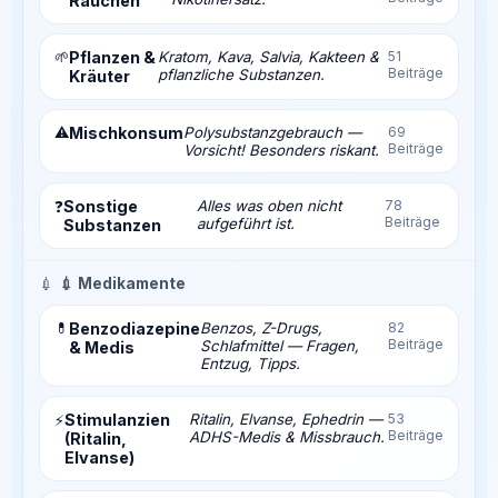
Rauchen
🌱
Pflanzen &
Kratom, Kava, Salvia, Kakteen &
51
Beiträge
pflanzliche Substanzen.
Kräuter
⚠️
Mischkonsum
Polysubstanzgebrauch —
69
Beiträge
Vorsicht! Besonders riskant.
Sonstige
Alles was oben nicht
78
❓
Beiträge
aufgeführt ist.
Substanzen
💉
💉 Medikamente
💊
Benzodiazepine
Benzos, Z-Drugs,
82
Beiträge
Schlafmittel — Fragen,
& Medis
Entzug, Tipps.
Stimulanzien
Ritalin, Elvanse, Ephedrin —
53
⚡
Beiträge
ADHS-Medis & Missbrauch.
(Ritalin,
Elvanse)