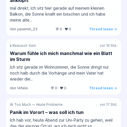
anklopft
mal direkt, Ich sitz hier gerade auf meinem kleinen
Balkon, die Sonne knallt ein bisschen und ich habe
meine alte...
Von yasemin_23
💬 0 · ❤️ 0
Thread lesen →
🕯️ Bewusst-Sein
vor 16 Std.
Warum fühle ich mich manchmal wie ein Blatt
im Sturm
Ich sitz gerade im Wohnzimmer, die Sonne dringt nur
noch halb durch die Vorhänge und mein Vater hat
wieder die...
Von 14felix
💬 0 · ❤️ 0
Thread lesen →
🆘 Too Much — Akute Probleme
vor 17 Std.
Panik im Vorort – was soll ich tun
Ich hab vor, heute Abend zur Uni-Party zu gehen, weil
das der einzige Ort ist, wo ich mich nicht so...