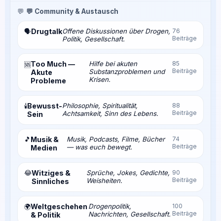
💬
💬 Community & Austausch
Drugtalk
Offene Diskussionen über Drogen,
76
🗣️
Beiträge
Politik, Gesellschaft.
Too Much —
Hilfe bei akuten
85
🆘
Beiträge
Substanzproblemen und
Akute
Krisen.
Probleme
Bewusst-
Philosophie, Spiritualität,
88
🕯️
Beiträge
Achtsamkeit, Sinn des Lebens.
Sein
🎵
Musik &
Musik, Podcasts, Filme, Bücher
74
Beiträge
— was euch bewegt.
Medien
😂
Witziges &
Sprüche, Jokes, Gedichte,
90
Beiträge
Weisheiten.
Sinnliches
Weltgeschehen
Drogenpolitik,
100
🌍
Beiträge
Nachrichten, Gesellschaft.
& Politik