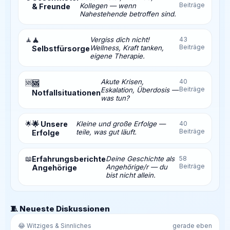
Beiträge
Kollegen — wenn
& Freunde
Nahestehende betroffen sind.
🧘
🧘
Vergiss dich nicht!
43
Beiträge
Wellness, Kraft tanken,
Selbstfürsorge
eigene Therapie.
Akute Krisen,
40
🆘
🆘
Beiträge
Eskalation, Überdosis —
Notfallsituationen
was tun?
🌟
🌟 Unsere
Kleine und große Erfolge —
40
Beiträge
teile, was gut läuft.
Erfolge
📖
Erfahrungsberichte
Deine Geschichte als
58
Beiträge
Angehörige/r — du
Angehörige
bist nicht allein.
🧵 Neueste Diskussionen
😂 Witziges & Sinnliches
gerade eben