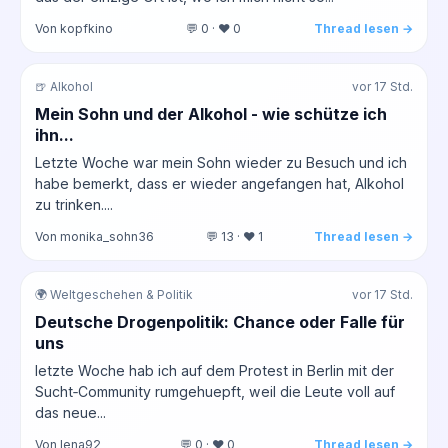
Von kopfkino
💬 0 · ❤️ 0
Thread lesen →
🍺 Alkohol
vor 17 Std.
Mein Sohn und der Alkohol - wie schütze ich
ihn...
Letzte Woche war mein Sohn wieder zu Besuch und ich
habe bemerkt, dass er wieder angefangen hat, Alkohol
zu trinken....
Von monika_sohn36
💬 13 · ❤️ 1
Thread lesen →
🌍 Weltgeschehen & Politik
vor 17 Std.
Deutsche Drogenpolitik: Chance oder Falle für
uns
letzte Woche hab ich auf dem Protest in Berlin mit der
Sucht‑Community rumgehuepft, weil die Leute voll auf
das neue...
Von lena92
💬 0 · ❤️ 0
Thread lesen →