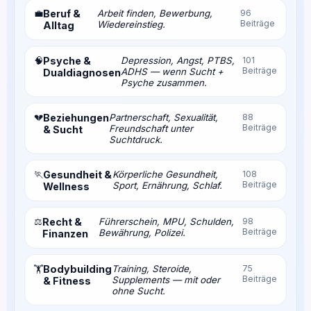
💼
Beruf &
Arbeit finden, Bewerbung,
96
Beiträge
Wiedereinstieg.
Alltag
🧠
Psyche &
Depression, Angst, PTBS,
101
Beiträge
ADHS — wenn Sucht +
Dualdiagnosen
Psyche zusammen.
💔
Beziehungen
Partnerschaft, Sexualität,
88
Beiträge
Freundschaft unter
& Sucht
Suchtdruck.
🏃
Gesundheit &
Körperliche Gesundheit,
108
Beiträge
Sport, Ernährung, Schlaf.
Wellness
⚖️
Recht &
Führerschein, MPU, Schulden,
98
Beiträge
Bewährung, Polizei.
Finanzen
Bodybuilding
Training, Steroide,
75
🏋️
Beiträge
Supplements — mit oder
& Fitness
ohne Sucht.