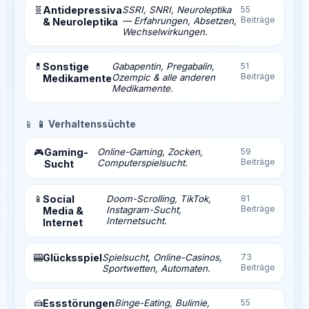
🧬
Antidepressiva
SSRI, SNRI, Neuroleptika
55
Beiträge
— Erfahrungen, Absetzen,
& Neuroleptika
Wechselwirkungen.
💊
Sonstige
Gabapentin, Pregabalin,
51
Beiträge
Ozempic & alle anderen
Medikamente
Medikamente.
📱
📱 Verhaltenssüchte
Gaming-
Online-Gaming, Zocken,
59
🎮
Beiträge
Computerspielsucht.
Sucht
📱
Social
Doom-Scrolling, TikTok,
81
Beiträge
Instagram-Sucht,
Media &
Internetsucht.
Internet
🎰
Glücksspiel
Spielsucht, Online-Casinos,
73
Beiträge
Sportwetten, Automaten.
🍰
Essstörungen
Binge-Eating, Bulimie,
55