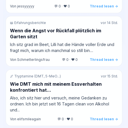
Von jessyyyyy
💬 0 · ❤️ 0
Thread lesen →
📖 Erfahrungsberichte
vor 14 Std.
Wenn die Angst vor Rückfall plötzlich im
Garten sitzt
Ich sitz grad im Beet, Lilli hat die Hände voller Erde und
fragt mich, warum ich manchmal so still bin....
Von Schmetterlingsfrau
💬 0 · ❤️ 0
Thread lesen →
🌌 Tryptamine (DMT, 5-MeO...)
vor 15 Std.
Wie DMT mich mit meinem Essverhalten
konfrontiert hat...
Also, ich sitz hier und versuch, meine Gedanken zu
ordnen. Ich bin jetzt seit 16 Tagen clean von Alkohol
und...
Von elifsmileagain
💬 0 · ❤️ 0
Thread lesen →