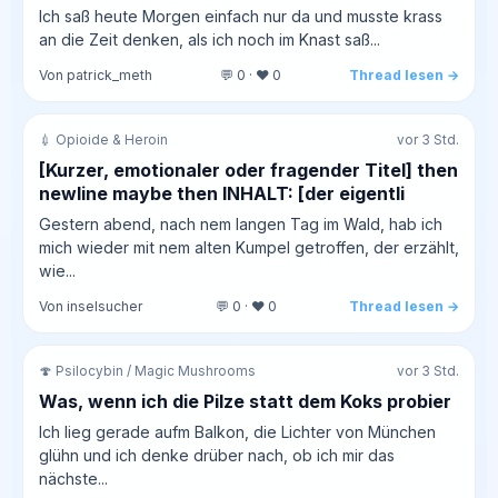
Ich saß heute Morgen einfach nur da und musste krass
an die Zeit denken, als ich noch im Knast saß...
Von patrick_meth
💬 0 · ❤️ 0
Thread lesen →
💉 Opioide & Heroin
vor 3 Std.
[Kurzer, emotionaler oder fragender Titel] then
newline maybe then INHALT: [der eigentli
Gestern abend, nach nem langen Tag im Wald, hab ich
mich wieder mit nem alten Kumpel getroffen, der erzählt,
wie...
Von inselsucher
💬 0 · ❤️ 0
Thread lesen →
🍄 Psilocybin / Magic Mushrooms
vor 3 Std.
Was, wenn ich die Pilze statt dem Koks probier
Ich lieg gerade aufm Balkon, die Lichter von München
glühn und ich denke drüber nach, ob ich mir das
nächste...