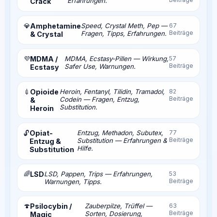
Erfahrungen.
Crack
💎
Amphetamine
Speed, Crystal Meth, Pep —
67
Beiträge
Fragen, Tipps, Erfahrungen.
& Crystal
💜
MDMA /
MDMA, Ecstasy-Pillen — Wirkung,
57
Beiträge
Safer Use, Warnungen.
Ecstasy
💉
Opioide
Heroin, Fentanyl, Tilidin, Tramadol,
82
Beiträge
Codein — Fragen, Entzug,
&
Substitution.
Heroin
Opiat-
Entzug, Methadon, Subutex,
77
🔓
Beiträge
Substitution — Erfahrungen &
Entzug &
Hilfe.
Substitution
🌈
LSD
LSD, Pappen, Trips — Erfahrungen,
53
Beiträge
Warnungen, Tipps.
🍄
Psilocybin /
Zauberpilze, Trüffel —
63
Beiträge
Sorten, Dosierung,
Magic