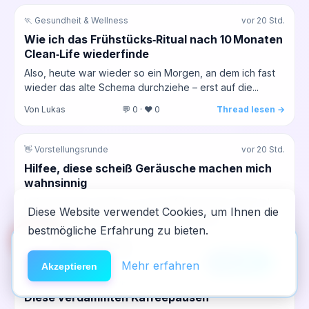
🏃 Gesundheit & Wellness
vor 20 Std.
Wie ich das Frühstücks‑Ritual nach 10 Monaten
Clean‑Life wiederfinde
Also, heute war wieder so ein Morgen, an dem ich fast
wieder das alte Schema durchziehe – erst auf die...
Von Lukas
💬 0 · ❤️ 0
Thread lesen →
👋 Vorstellungsrunde
vor 20 Std.
Hilfee, diese scheiß Geräusche machen mich
wahnsinnig
Hab grad echt wieder so nen Anfall, kennt ihr das? Ich
Diese Website verwendet Cookies, um Ihnen die
lieg hier in meinem Zimmer in der WG und...
bestmögliche Erfahrung zu bieten.
🆘
Hilfe
Von jessyyyyy
💬 0 · ❤️ 0
Thread lesen →
App installieren
×
NeelixberliN auf dem Homescreen —
Anleitung
Mehr erfahren
Akzeptieren
💪 Motivation & Clean bleiben
vor 21 Std.
wie eine echte App.
Diese verdammten Kaffeepausen