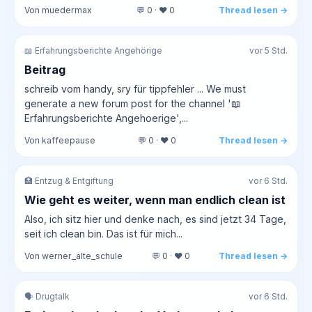
Von muedermax
💬 0 · ❤️ 0
Thread lesen →
📖 Erfahrungsberichte Angehörige
vor 5 Std.
Beitrag
schreib vom handy, sry für tippfehler ... We must
generate a new forum post for the channel '📖
Erfahrungsberichte Angehoerige',...
Von kaffeepause
💬 0 · ❤️ 0
Thread lesen →
🏥 Entzug & Entgiftung
vor 6 Std.
Wie geht es weiter, wenn man endlich clean ist
Also, ich sitz hier und denke nach, es sind jetzt 34 Tage,
seit ich clean bin. Das ist für mich...
Von werner_alte_schule
💬 0 · ❤️ 0
Thread lesen →
🗣️ Drugtalk
vor 6 Std.