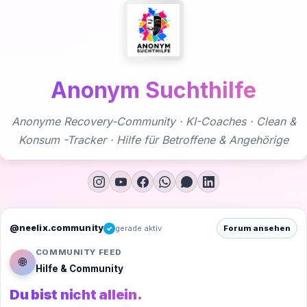
Zum
Inhalt
springen
Anonym Suchthilfe
Anonyme Recovery-Community · KI-Coaches · Clean &
Konsum -Tracker · Hilfe für Betroffene & Angehörige
@neelix.community
gerade aktiv
Forum ansehen
✓
COMMUNITY FEED
🌐
Hilfe & Community
Du bist nicht allein.