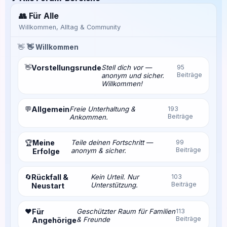
👥 Für Alle
Willkommen, Alltag & Community
👋
👋 Willkommen
👋
Vorstellungsrunde
Stell dich vor —
95
Beiträge
anonym und sicher.
Willkommen!
💬
Allgemein
Freie Unterhaltung &
193
Beiträge
Ankommen.
Meine
Teile deinen Fortschritt —
99
🏆
Beiträge
anonym & sicher.
Erfolge
🔄
Rückfall &
Kein Urteil. Nur
103
Beiträge
Unterstützung.
Neustart
❤️
Für
Geschützter Raum für Familien
113
Beiträge
& Freunde
Angehörige