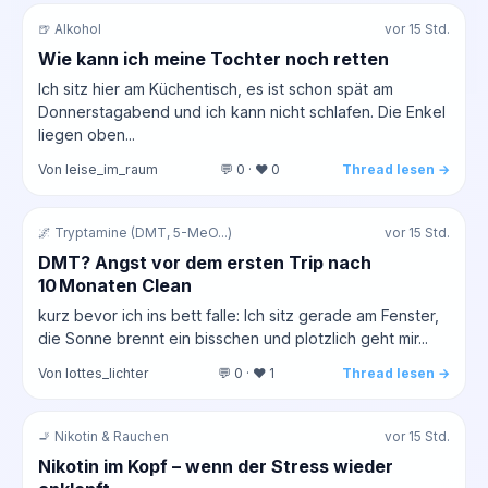
🍺 Alkohol
vor 15 Std.
Wie kann ich meine Tochter noch retten
Ich sitz hier am Küchentisch, es ist schon spät am
Donnerstagabend und ich kann nicht schlafen. Die Enkel
liegen oben...
Von leise_im_raum
💬 0 · ❤️ 0
Thread lesen →
🌌 Tryptamine (DMT, 5-MeO...)
vor 15 Std.
DMT? Angst vor dem ersten Trip nach
10 Monaten Clean
kurz bevor ich ins bett falle: Ich sitz gerade am Fenster,
die Sonne brennt ein bisschen und plotzlich geht mir...
Von lottes_lichter
💬 0 · ❤️ 1
Thread lesen →
🚬 Nikotin & Rauchen
vor 15 Std.
Nikotin im Kopf – wenn der Stress wieder