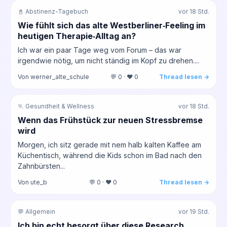
📓 Abstinenz-Tagebuch
vor 18 Std.
Wie fühlt sich das alte Westberliner‑Feeling im
heutigen Therapie‑Alltag an?
Ich war ein paar Tage weg vom Forum – das war
irgendwie nötig, um nicht ständig im Kopf zu drehen....
Von werner_alte_schule
💬 0 · ❤️ 0
Thread lesen →
🏃 Gesundheit & Wellness
vor 18 Std.
Wenn das Frühstück zur neuen Stressbremse
wird
Morgen, ich sitz gerade mit nem halb kalten Kaffee am
Küchentisch, während die Kids schon im Bad nach den
Zahnbürsten...
Von ute_b
💬 0 · ❤️ 0
Thread lesen →
💬 Allgemein
vor 19 Std.
Ich bin echt besorgt über diese Research