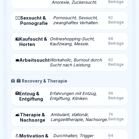
Beiträge
Anorexie, Zuckersucht.
Sexsucht &
Pornosucht, Sexsucht,
62
❤️‍🔥
Beiträge
zwanghaftes Verhalten.
Pornografie
Kaufsucht &
Onlineshopping-Sucht,
66
🛍️
Beiträge
Kaufzwang, Messie.
Horten
💼
Arbeitssucht
Workaholic, Burnout durch
62
Beiträge
Sucht nach Leistung.
🏥
🏥 Recovery & Therapie
🏥
Entzug &
Erfahrungen mit Entzug,
96
Beiträge
Entgiftung, Kliniken.
Entgiftung
Therapie &
Ambulant, stationär,
74
🛋️
Beiträge
Langzeittherapie, Nachsorge.
Nachsorge
💪
Motivation &
Durchhalten, Trigger
64