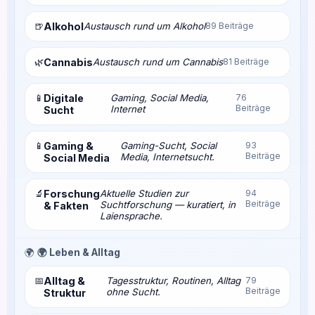
🍺
Alkohol
Austausch rund um Alkohol
89 Beiträge
🌿
Cannabis
Austausch rund um Cannabis
81 Beiträge
📱
Digitale
Gaming, Social Media,
76
Beiträge
Internet
Sucht
📱
Gaming &
Gaming-Sucht, Social
93
Beiträge
Media, Internetsucht.
Social Media
🔬
Forschung
Aktuelle Studien zur
94
Beiträge
Suchtforschung — kuratiert, in
& Fakten
Laiensprache.
🌍
🌍 Leben & Alltag
📅
Alltag &
Tagesstruktur, Routinen, Alltag
79
Beiträge
ohne Sucht.
Struktur