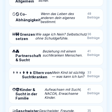
sicher.
Allgemein
Wenn das Leben des
48
🪞
🪞 Co-
Beiträge
anderen dein eigenes
Abhängigkeit
bestimmt.
🚧
🚧 Grenzen
Wie sage ich Nein? Selbstschutz
36
Beiträge
ohne Schuldgefühle.
setzen
💑
💑
Beziehung mit einem
41
Beiträge
suchtkranken Menschen.
Partnerschaft
& Sucht
👨‍👩‍👧
👨‍👩‍👧 Eltern von
Mein Kind ist süchtig
33
Beiträge
— was kann ich tun?
Suchtkranken
🧒
🧒 Kinder &
Aufwachsen mit Sucht,
41
Beiträge
NACOA, Erwachsene
Sucht in der
Kinder.
Familie
🤝
Geschwister
Geschwister, Freunde,
35