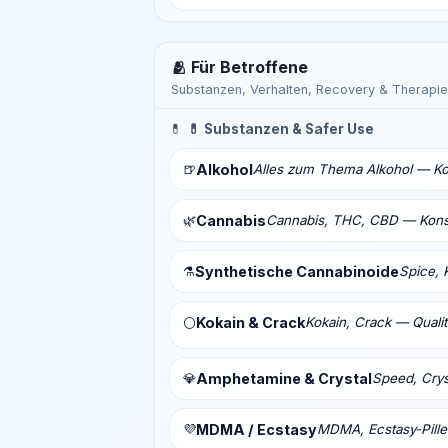
🫂 Für Betroffene
Substanzen, Verhalten, Recovery & Therapie
💊
💊 Substanzen & Safer Use
🍺
Alkohol
Alles zum Thema Alkohol — Ko
🌿
Cannabis
Cannabis, THC, CBD — Konsu
⚗️
Synthetische Cannabinoide
Spice, 
Kokain & Crack
Kokain, Crack — Qualit
⚪
💎
Amphetamine & Crystal
Speed, Crys
💜
MDMA / Ecstasy
MDMA, Ecstasy-Pill