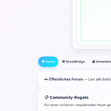
💬 Forum
🧭 StreetBridge
🔐 Anmelden
👀 Öffentliches Forum
— Lies alle Beit
📋 Community-Regeln
Für einen sicheren, respektvollen Raum gel