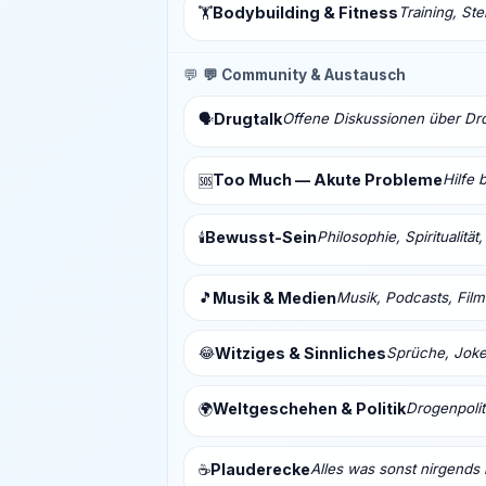
Bodybuilding & Fitness
Training, St
🏋️
💬
💬 Community & Austausch
Drugtalk
Offene Diskussionen über Drog
🗣️
Too Much — Akute Probleme
Hilfe 
🆘
Bewusst-Sein
Philosophie, Spiritualitä
🕯️
🎵
Musik & Medien
Musik, Podcasts, Fil
😂
Witziges & Sinnliches
Sprüche, Joke
Weltgeschehen & Politik
Drogenpolit
🌍
Plauderecke
Alles was sonst nirgends 
☕