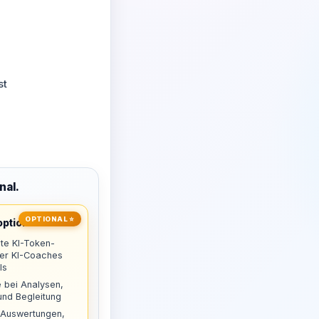
st
nal.
OPTIONAL ⭐
ptional
te KI-Token-
uer KI-Coaches
ls
 bei Analysen,
nd Begleitung
 Auswertungen,