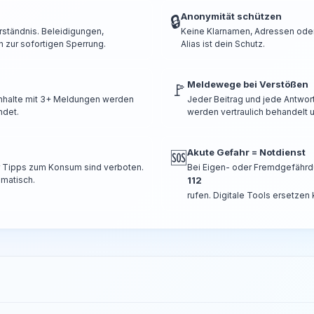
Anonymität schützen
🔒
rständnis. Beleidigungen,
Keine Klarnamen, Adressen oder 
 zur sofortigen Sperrung.
Alias ist dein Schutz.
Meldewege bei Verstößen
🚩
 Inhalte mit 3+ Meldungen werden
Jeder Beitrag und jede Antwor
ndet.
werden vertraulich behandelt u
Akute Gefahr = Notdienst
🆘
er Tipps zum Konsum sind verboten.
Bei Eigen- oder Fremdgefährd
omatisch.
112
rufen. Digitale Tools ersetzen