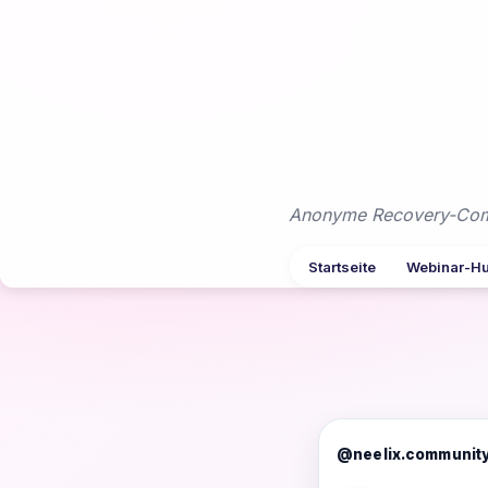
Zum
Inhalt
springen
Anonyme Recovery-Commu
Startseite
Webinar-H
@neelix.communit