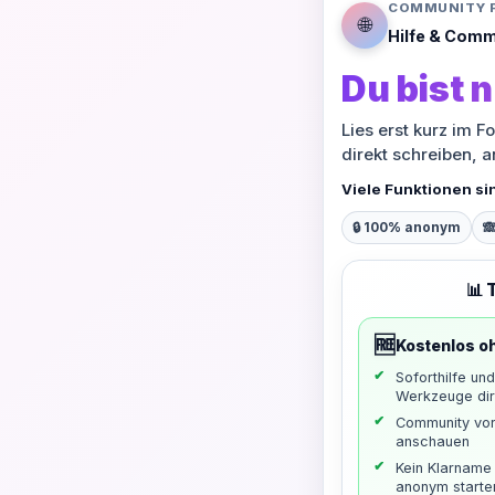
COMMUNITY 
🌐
Hilfe & Comm
Du bist n
Lies erst kurz im F
direkt schreiben, 
Viele Funktionen si
🔒 100% anonym

📊 
🆓
Kostenlos o
Soforthilfe un
Werkzeuge dir
Community vo
anschauen
Kein Klarname 
anonym starte