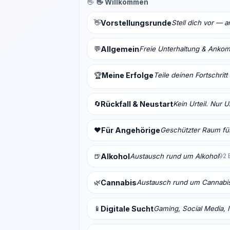
👋
👋 Willkommen
👋
Vorstellungsrunde
Stell dich vor — 
💬
Allgemein
Freie Unterhaltung & Anko
Meine Erfolge
Teile deinen Fortschrit
🏆
🔄
Rückfall & Neustart
Kein Urteil. Nur 
❤️
Für Angehörige
Geschützter Raum für
🍺
Alkohol
Austausch rund um Alkohol
92 
🌿
Cannabis
Austausch rund um Cannabi
📱
Digitale Sucht
Gaming, Social Media, I