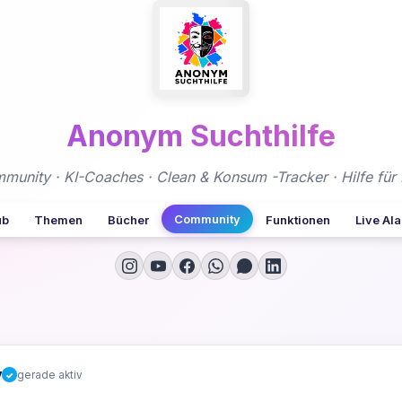
Anonym Suchthilfe
nity · KI-Coaches · Clean & Konsum -Tracker · Hilfe für 
Community
ub
Themen
Bücher
Funktionen
Live Al
y
gerade aktiv
✓