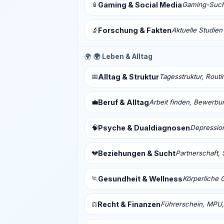
📱
Gaming & Social Media
Gaming-Sucht
🔬
Forschung & Fakten
Aktuelle Studien
🌍
🌍 Leben & Alltag
📅
Alltag & Struktur
Tagesstruktur, Routi
💼
Beruf & Alltag
Arbeit finden, Bewerbu
🧠
Psyche & Dualdiagnosen
Depressio
💔
Beziehungen & Sucht
Partnerschaft, 
🏃
Gesundheit & Wellness
Körperliche 
⚖️
Recht & Finanzen
Führerschein, MPU,