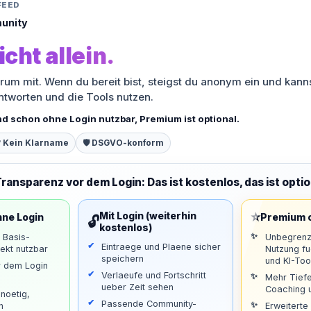
FEED
unity
icht allein.
orum mit. Wenn du bereit bist, steigst du anonym ein und kann
antworten und die Tools nutzen.
nd schon ohne Login nutzbar, Premium ist optional.
 Kein Klarname
🛡️ DSGVO-konform
Transparenz vor dem Login: Das ist kostenlos, das ist optio
⭐
Mit Login (weiterhin
hne Login
Premium o
🔓
kostenlos)
d Basis-
Unbegrenz
Eintraege und Plaene sicher
ekt nutzbar
Nutzung f
speichern
und KI-Too
r dem Login
Verlaeufe und Fortschritt
Mehr Tiefe
ueber Zeit sehen
Coaching u
noetig,
Passende Community-
n
Erweiterte